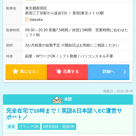
東京都新宿区
勤務地
新宿三丁目駅から徒歩2分
/
新宿(東京メトロ)駅
Valextra
09:30～20:30 実働7.5時間／休憩1.5時間 営業時間に合わせた
勤務時間
シフト制
3か月程度の短期予定 ※開始日はお気軽にご相談ください
期間
副業・WワークOK
/
シフト勤務
/
パソコンスキル不要
特徴
気になる！
応募する
詳細へ
掲載日：2026.08.09
未読
完全在宅で16時まで！英語&日本語＼EC運営サ
ポート／
派遣
ブランクOK
WEB登録・面接OK