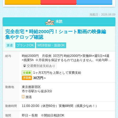
掲載日：2026.08.09
未読
完全在宅＊時給2000円！ショート動画の映像編
集やテロップ確認
派遣
ブランクOK
WEB登録・面接OK
時給2000円 月収例 33万円 時給2000円×実働8h×週5日×4週
給与
+残業5h ※月収例を保証するものではありません。※給与即受
取りサービス利用可（利用条件有）
交通費別途支給あり
1ヶ月3万円を上限として実費支給
交通費
30万円～
月収例
東京都新宿区
勤務地
市ケ谷駅から徒歩3分
放送
11:00-20:00（休憩60分）実働8時間（残業少なめ！）
勤務時間
即日～長期 ※開始日相談OK
期間