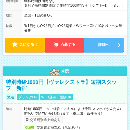
勤務時間は指定なし
勤務時間
変形労働時間制 想定労働時間160時間/月 【シフト例】 ・8：00
～21：00
単発・1日のみOK
期間
週1日からOK / 日払いOK / 副業・WワークOK / 10名以上の大量
特徴
募集
気になる！
応募する
詳細へ
未読
特別時給1800円【ヴァレクストラ】短期スタッ
フ 新宿
派遣
ブランクOK
WEB登録・面接OK
時給1800円 ※ご経験・スキルにより優遇 スマホでかんたんに
給与
前払いで給与が受け取れます（※上限、条件あり）
交通費別途支給あり
交通費全額支給（規定あり）
交通費