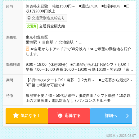
無資格未経験：時給1500円～ ■週払いOK ■扶養内OK ■日
給与
収1万2000円以上
交通費別途支給あり
交通費全額支給
交通費
東京都豊島区
勤務地
巣鴨駅
/
目白駅
/
北池袋駅
/
…
≪自宅からドアtoドアで30分以内！≫ご希望の勤務地を紹介
します。
9:00～18:00（休憩60分） ■ご希望があれば下記シフトもOK！
勤務時間
早番 7:00～16:00 遅番 10:00～19:00 夜勤 16:30～翌9:30 「家族
と休みを合わせたい」 「余裕を持って夕飯の準備がしたい」
「できれば残業はしたくない」 など、ご希望を教えてください
【8月中のスタートOK！急募！】2カ月～ ■ご応募から最短2～
期間
ね。 ※Wワーク希望の方へ 今ご覧のお仕事で希望する勤務時間
3日後に就業が可能です！
と、もう1つのお仕事の勤務時間。 合計で週40時間を超える場
合は応募できません。
履歴書不要
/
40～50代活躍中
/
服装自由
/
シフト勤務
/
10名以
特徴
上の大量募集
/
電話対応なし
/
パソコンスキル不要
気になる！
応募する
詳細へ
掲載日：2026.08.07