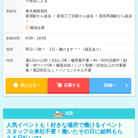
※規定による
東京都新宿区
勤務地
新宿駅から徒歩
/
新宿三丁目駅から徒歩
/
高田馬場駅から徒歩
/
…
物流企業
9:00～18:00
勤務時間
即日～OK！ 1日～働けます＾＾（規定あり）
期間
週1日からOK
/
日払いOK
/
履歴書不要
/
40～50代活躍中
/
副
特徴
業・WワークOK
/
服装自由
/
シフト勤務
/
10名以上の大量募
集
/
電話対応なし
/
パソコンスキル不要
気になる！
応募する
詳細へ
未読
人気イベントも！好きな場所で働けるイベント
スタッフ☆来社不要！働いたその日に給料もら