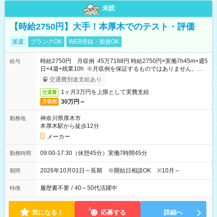
未読
【時給2750円】大手！本厚木でのテスト・評価
派遣
ブランクOK
WEB登録・面接OK
時給2750円 月収例 45万7188円 時給2750円×実働7h45m×週5
給与
日×4週+残業10h ※月収例を保証するものではありません。※給
与即受取りサービス利用可（利用条件有）
交通費別途支給あり
1ヶ月3万円を上限として実費支給
交通費
30万円～
月収例
神奈川県厚木市
勤務地
本厚木駅から徒歩12分
メーカー
09:00-17:30（休憩45分）実働7時間45分
勤務時間
2026年10月01日～長期 ※開始日相談OK ※10月～
期間
履歴書不要
/
40～50代活躍中
特徴
気になる！
応募する
詳細へ