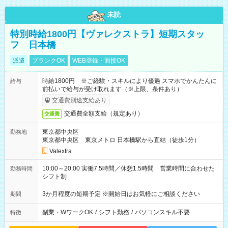
未読
特別時給1800円【ヴァレクストラ】短期スタッ
フ 日本橋
派遣
ブランクOK
WEB登録・面接OK
時給1800円 ※ご経験・スキルにより優遇 スマホでかんたんに
給与
前払いで給与が受け取れます（※上限、条件あり）
交通費別途支給あり
交通費全額支給（規定あり）
交通費
東京都中央区
勤務地
東京都中央区 東京メトロ 日本橋駅から直結（徒歩1分）
Valextra
10:00～20:00 実働7.5時間／休憩1.5時間 営業時間に合わせた
勤務時間
シフト制
3か月程度の短期予定 ※開始日はお気軽にご相談ください
期間
副業・WワークOK
/
シフト勤務
/
パソコンスキル不要
特徴