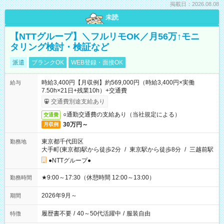
掲載日：2026.08.08
未読
【NTTグループ】＼フルリモOK／月56万↑モニ
タリング検討・検証など
派遣
ブランクOK
WEB登録・面接OK
時給3,400円【月収例】約569,000円（時給3,400円×実働
給与
7.50h×21日+残業10h）+交通費
交通費別途支給あり
○通勤交通費の支給あり（当社規定による）
交通費
30万円～
月収例
東京都千代田区
勤務地
大手町(東京都)駅から徒歩2分
/
東京駅から徒歩8分
/
三越前駅
●NTTグループ●
★9:00～17:30（休憩時間 12:00～13:00）
勤務時間
2026年9月～
期間
履歴書不要
/
40～50代活躍中
/
服装自由
特徴