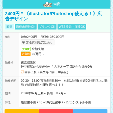
未読
2400円＊《illustrator/Photoshop使える！》広
告デザイン
派遣
職種未経験OK
ブランクOK
WEB登録・面接OK
時給2400円 月収例 360,000円
給与
交通費別途支給あり
全額支給
交通費
30万円～
月収例
東京都港区
勤務地
神谷町駅から徒歩4分
/
六本木一丁目駅から徒歩6分
書籍出版（英文専門書，学会誌）
09:30～18:00(実働7時間30分 休憩1時間) ※週20時間以上の勤
勤務時間
務で就業時間と日数 選べます！
2026年09月上旬～長期 ※9月～！
期間
履歴書不要
/
40～50代活躍中
/
パソコンスキル不要
特徴