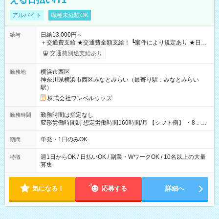
える日払い/T1
アルバイト
職種未経験OK
日給13,000円～
給与
＋交通費支給 ★交通費全額支給！ ┗案件により規定あり ★日払
いOK！（規定あり） ┗働いたその日に現金GET♪ お仕事後はコ
交通費別途支給あり
ンビニATMから 日払い分を引き落とせます！ 【試用期間】試
用期間なし
横浜市西区
勤務地
神奈川県横浜市西区みなとみらい（最寄り駅：みなとみらい
駅）
株式会社ワンベルウッズ
勤務時間は指定なし
勤務時間
変形労働時間制 想定労働時間160時間/月 【シフト例】 ・8：00
～21：00
単発・1日のみOK
期間
週1日からOK / 日払いOK / 副業・WワークOK / 10名以上の大量
特徴
募集
気になる！
応募する
詳細へ