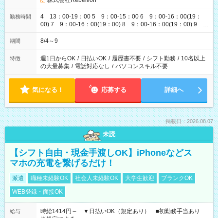
株式会社Rebellion
4 13：00-19：00 5 9：00-15：00 6 9：00-16：00(19：
勤務時間
00) 7 9：00-16：00(19：00) 8 9：00-16：00(19：00) 9
9：00-16：00(19：00)
8/4～9
期間
週1日からOK
/
日払いOK
/
履歴書不要
/
シフト勤務
/
10名以上
特徴
の大量募集
/
電話対応なし
/
パソコンスキル不要
気になる！
応募する
詳細へ
掲載日：2026.08.07
未読
【シフト自由・現金手渡しOK】iPhoneなどス
マホの充電を繋げるだけ！
派遣
職種未経験OK
社会人未経験OK
大学生歓迎
ブランクOK
WEB登録・面接OK
時給1414円～ ▼日払いOK（規定あり） ■初勤務手当あり
給与