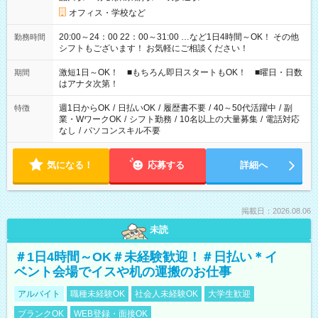
オフィス・学校など
20:00～24：00 22：00～31:00 …など1日4時間～OK！ その他
勤務時間
シフトもございます！ お気軽にご相談ください！
激短1日～OK！ ■もちろん即日スタートもOK！ ■曜日・日数
期間
はアナタ次第！
週1日からOK
/
日払いOK
/
履歴書不要
/
40～50代活躍中
/
副
特徴
業・WワークOK
/
シフト勤務
/
10名以上の大量募集
/
電話対応
なし
/
パソコンスキル不要
気になる！
応募する
詳細へ
掲載日：2026.08.06
未読
＃1日4時間～OK＃未経験歓迎！＃日払い＊イ
ベント会場でイスや机の運搬のお仕事
アルバイト
職種未経験OK
社会人未経験OK
大学生歓迎
ブランクOK
WEB登録・面接OK