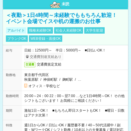
未読
＜夜勤＞1日4時間～未経験でももちろん歓迎！
イベント会場でイスや机の運搬のお仕事
アルバイト
職種未経験OK
社会人未経験OK
大学生歓迎
ブランクOK
WEB登録・面接OK
日給：12500円～ 半日：5000円～ ■日払いOK！
給与
交通費別途支給あり
交通費規定支給
交通費
東京都千代田区
勤務地
秋葉原駅
/
神保町駅
/
麹町駅
/
…
オフィス・学校など
20:00～24：00 22：00～翌7:00 …など1日4時間～OK！ その他
勤務時間
シフトもございます！ お気軽にご相談ください！
激短1日～OK！ ■もちろん即日スタートもOK！ ■曜日・日数
期間
はアナタ次第！
週1日からOK
/
日払いOK
/
履歴書不要
/
40～50代活躍中
/
副
特徴
業・WワークOK
/
シフト勤務
/
10名以上の大量募集
/
電話対応