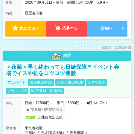
2026年09月01日～長期 ※開始日相談OK ※9月～！
期間
履歴書不要
特徴
気になる！
応募する
詳細へ
掲載日：2026.08.06
未読
＜夜勤＞早く終わっても日給保障＊イベント会
場でイスや机をコツコツ運搬
アルバイト
職種未経験OK
社会人未経験OK
大学生歓迎
ブランクOK
WEB登録・面接OK
日給：12500円～ 半日：5000円～ ■日払いOK！
給与
交通費別途支給あり
交通費規定支給
交通費
東京都港区
勤務地
品川駅
/
赤坂(東京都)駅
/
表参道駅
/
…