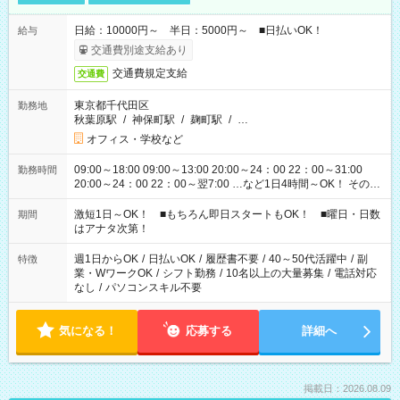
日給：10000円～ 半日：5000円～ ■日払いOK！
給与
交通費別途支給あり
交通費規定支給
交通費
東京都千代田区
勤務地
秋葉原駅
/
神保町駅
/
麹町駅
/
…
オフィス・学校など
09:00～18:00 09:00～13:00 20:00～24：00 22：00～31:00
勤務時間
20:00～24：00 22：00～翌7:00 …など1日4時間～OK！ その他
シフトもございます！ お気軽にご相談ください！
激短1日～OK！ ■もちろん即日スタートもOK！ ■曜日・日数
期間
はアナタ次第！
週1日からOK
/
日払いOK
/
履歴書不要
/
40～50代活躍中
/
副
特徴
業・WワークOK
/
シフト勤務
/
10名以上の大量募集
/
電話対応
なし
/
パソコンスキル不要
気になる！
応募する
詳細へ
掲載日：2026.08.09