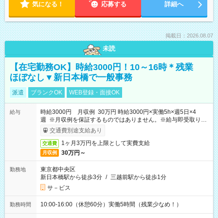
気になる！
応募する
詳細へ
掲載日：2026.08.07
未読
【在宅勤務OK】時給3000円！10～16時＊残業
ほぼなし▼新日本橋で一般事務
派遣
ブランクOK
WEB登録・面接OK
時給3000円 月収例 30万円 時給3000円×実働5h×週5日×4
給与
週 ※月収例を保証するものではありません。※給与即受取りサ
ービス利用可（利用条件有）
交通費別途支給あり
1ヶ月3万円を上限として実費支給
交通費
30万円～
月収例
東京都中央区
勤務地
新日本橋駅から徒歩3分
/
三越前駅から徒歩1分
サ－ビス
10:00-16:00（休憩60分）実働5時間（残業少なめ！）
勤務時間