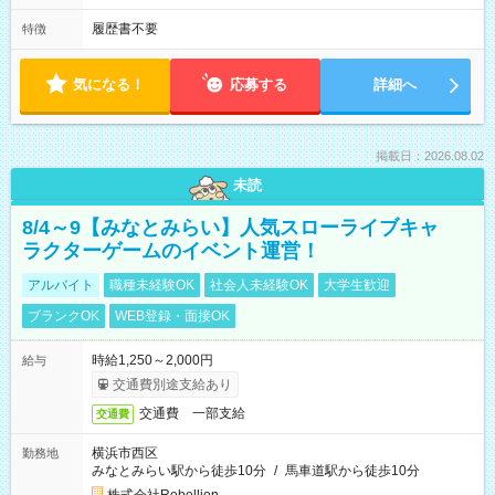
履歴書不要
特徴
気になる！
応募する
詳細へ
掲載日：2026.08.02
未読
8/4～9【みなとみらい】人気スローライブキャ
ラクターゲームのイベント運営！
アルバイト
職種未経験OK
社会人未経験OK
大学生歓迎
ブランクOK
WEB登録・面接OK
時給1,250～2,000円
給与
交通費別途支給あり
交通費 一部支給
交通費
横浜市西区
勤務地
みなとみらい駅から徒歩10分
/
馬車道駅から徒歩10分