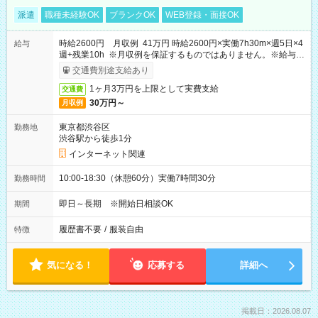
派遣
職種未経験OK
ブランクOK
WEB登録・面接OK
時給2600円 月収例 41万円 時給2600円×実働7h30m×週5日×4
給与
週+残業10h ※月収例を保証するものではありません。※給与即
受取りサービス利用可（利用条件有）
交通費別途支給あり
1ヶ月3万円を上限として実費支給
交通費
30万円～
月収例
東京都渋谷区
勤務地
渋谷駅から徒歩1分
インターネット関連
10:00-18:30（休憩60分）実働7時間30分
勤務時間
即日～長期 ※開始日相談OK
期間
履歴書不要
/
服装自由
特徴
気になる！
応募する
詳細へ
掲載日：2026.08.07