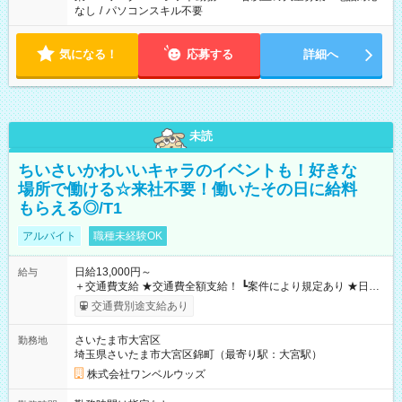
なし
/
パソコンスキル不要
気になる！
応募する
詳細へ
未読
ちいさいかわいいキャラのイベントも！好きな
場所で働ける☆来社不要！働いたその日に給料
もらえる◎/T1
アルバイト
職種未経験OK
日給13,000円～
給与
＋交通費支給 ★交通費全額支給！ ┗案件により規定あり ★日払
いOK！（規定あり） ┗働いたその日に現金GET♪ お仕事後はコ
交通費別途支給あり
ンビニATMから 日払い分を引き落とせます！ 【試用期間】試
用期間なし
さいたま市大宮区
勤務地
埼玉県さいたま市大宮区錦町（最寄り駅：大宮駅）
株式会社ワンベルウッズ