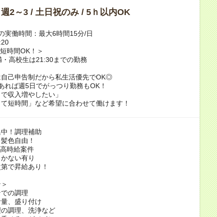
/ 週2～3 / 土日祝のみ / 5ｈ以内OK
の実働時間：最大6時間15分/日
:20
/短時間OK！＞
満・高校生は21:30までの勤務
自己申告制だから私生活優先でOK◎
あれば週5日でがっつり勤務もOK！
クで収入増やしたい」
して短時間」など希望に合わせて働けます！
集中！調理補助
・髪色自由！
/高時給案件
まかない有り
次第で昇給あり！
ン＞
ンでの調理
計量、盛り付け
理の調理、洗浄など