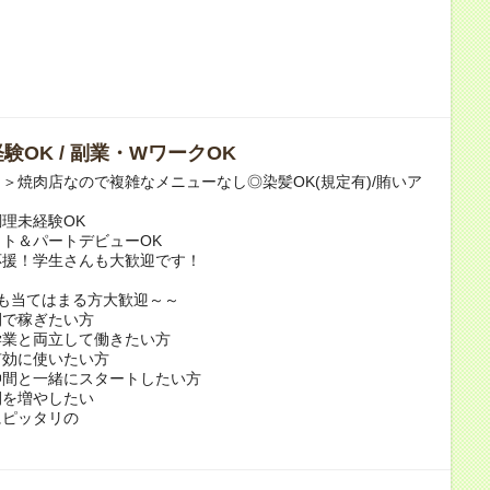
験OK / 副業・WワークOK
＞焼肉店なので複雑なメニューなし◎染髪OK(規定有)/賄いア
理未経験OK
ト＆パートデビューOK
応援！学生さんも大歓迎です！
も当てはまる方大歓迎～～
間で稼ぎたい方
学業と両立して働きたい方
有効に使いたい方
仲間と一緒にスタートしたい方
間を増やしたい
にピッタリの
！