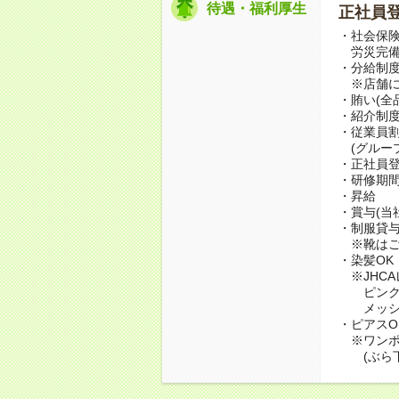
待遇・福利厚生
正社員
・社会保険
労災完
・分給制度
※店舗に
・賄い(全品
・紹介制度
・従業員
(グループ
・正社員
・研修期間
・昇給
・賞与(当
・制服貸
※靴はご
・染髪OK
※JHCA
ピンク・
メッシュ
・ピアスOK
※ワンポ
(ぶら下