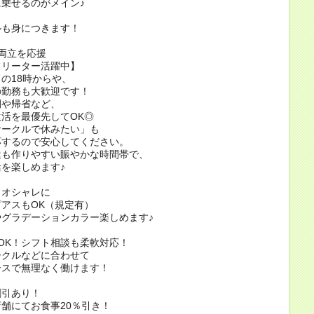
乗せるのがメイン♪
ルも身につきます！
両立を応援
フリーター活躍中】
の18時からや、
の勤務も大歓迎です！
間や帰省など、
活を最優先してOK◎
サークルで休みたい」も
応するので安心してください。
達も作りやすい賑やかな時間帯で、
を楽しめます♪
くオシャレに
アスもOK（規定有）
グラデーションカラー楽しめます♪
OK！シフト相談も柔軟対応！
ークルなどに合わせて
ースで無理なく働けます！
割引あり！
舗にてお食事20％引き！