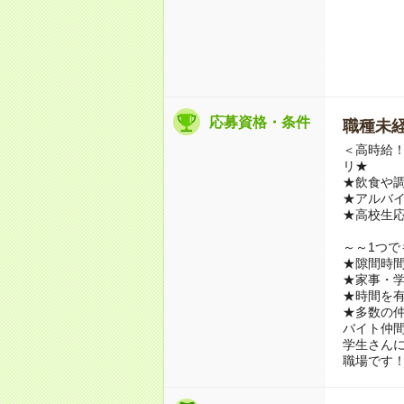
応募資格・条件
職種未経
＜高時給！
リ★
★飲食や調
★アルバイ
★高校生
～～1つで
★隙間時
★家事・
★時間を
★多数の
バイト仲
学生さん
職場です