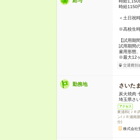
給与
時給1,15
時給1150
＜土日祝時
※高校生時
【試用期
試用期間の
雇用形態
※最大12
交通費別
勤務地
さいた
炭火焼肉 七
埼玉県さい
アクセス
東浦和(ＪＲ
ン/ＪＲ湘南新
分)
株式会社