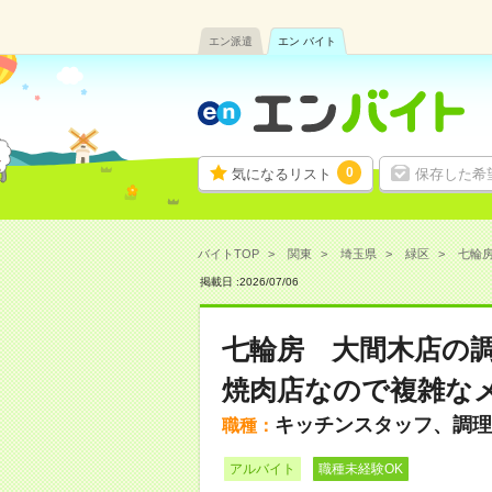
エン派遣
エン バイト
0
気になるリスト
保存した希
バイトTOP
関東
埼玉県
緑区
七輪房
掲載日 :
2026
/
07
/
06
七輪房 大間木店の
焼肉店なので複雑な
キッチンスタッフ、調理
職種：
アルバイト
職種未経験OK