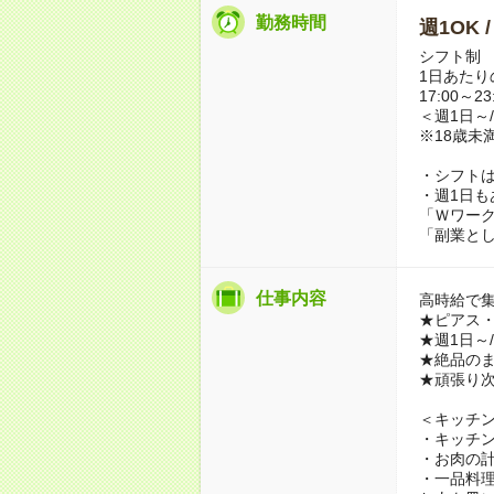
勤務時間
週1OK 
シフト制
1日あたり
17:00～23
＜週1日～
※18歳未
・シフトは
・週1日も
「Ｗワー
「副業と
仕事内容
高時給で
★ピアス
★週1日～
★絶品の
★頑張り
＜キッチ
・キッチ
・お肉の
・一品料