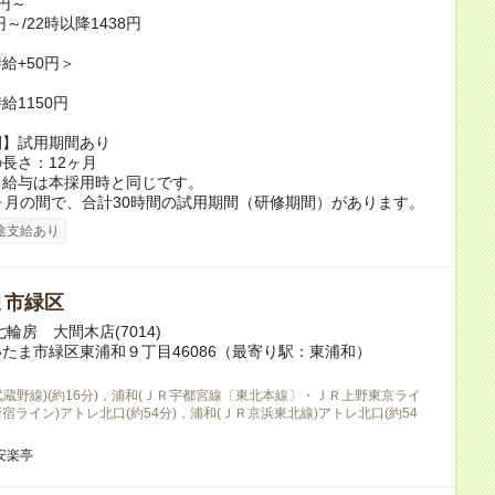
0円～
円～/22時以降1438円
給+50円＞
給1150円
間】試用期間あり
長さ：12ヶ月
、給与は本採用時と同じです。
ヶ月の間で、合計30時間の試用期間（研修期間）があります。
途支給あり
ま市緑区
輪房 大間木店(7014)
たま市緑区東浦和９丁目46086（最寄り駅：東浦和）
武蔵野線)(約16分)，浦和(ＪＲ宇都宮線〔東北本線〕・ＪＲ上野東京ライ
宿ライン)アトレ北口(約54分)，浦和(ＪＲ京浜東北線)アトレ北口(約54
安楽亭