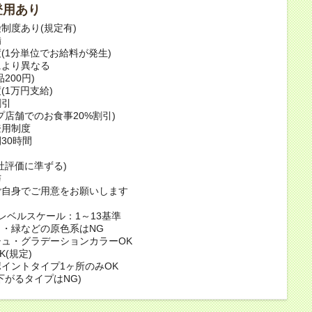
登用あり
制度あり(規定有)
備
(1分単位でお給料が発生)
より異なる
200円)
(1万円支給)
割引
店舗でのお食事20%割引)
登用制度
30時間
社評価に準ずる)
与
自身でご用意をお願いします
レベルスケール：1～13基準
緑などの原色系はNG
・グラデーションカラーOK
(規定)
イントタイプ1ヶ所のみOK
がるタイプはNG)