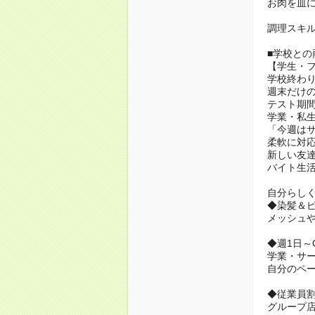
お肉を皿に
調理スキ
■学校との
【学生・
学校終わり
週末だけ
テスト期
学業・私生
「今週は
柔軟に対
新しい友
バイト生活
自分らし
◆染髪＆ピ
メッシュや
◆週1日～
学業・サ
自分のペ
◆従業員
グループ店