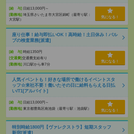
[給 与]
日給13,000円～
[勤務地]
埼玉県さいたま市大宮区錦町（最寄り駅：
気になる！
大宮駅）
座り仕事！給与即払いOK！高時給！土日休み！バル
ブの検査業務[派遣]
[給 与]
時給1350円
[交通費]
交通費支給有り
気になる！
[勤務地]
川口駅から車7分
人気イベントも！好きな場所で働けるイベントスタ
ッフ☆来社不要！働いたその日に給料もらえる日払
い/T1[アルバイト]
[給 与]
日給13,000円～
[勤務地]
東京都豊島区南池袋（最寄り駅：池袋駅）
気になる！
特別時給1800円【ヴァレクストラ】短期スタッフ
新宿[派遣]