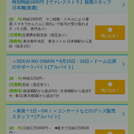
特別時給1800円【ヴァレクストラ】短期スタッフ
日本橋[派遣]
[給 与]
時給1800円 ※ご経験・スキルにより優
遇 スマホでかんたんに前払いで給与が受け取れま
す（※上限、条件あり）
[交通費]
交通費全額支給（規定あり）
気になる！
[勤務地]
東京都中央区 東京メトロ 日本橋駅から直
結（徒歩1分）
＜SEKAI NO OWARI＊8月15日・16日＞ドーム公演
のサポートバイト[アルバイト]
[給 与]
時給1250円～
[交通費]
支給（規定有り）
気になる！
[勤務地]
後楽園駅から徒歩5分
/
水道橋駅から徒歩5
分
/
春日(東京都)駅から徒歩7分
＜単発＊1日～OK！＞コンサートなどのグッズ販売
スタッフ＊[アルバイト]
[給 与]
日給1万5000円～ ■最大で日給2万8500
円！