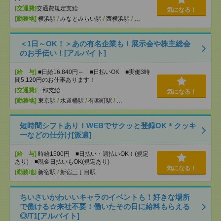
[交通費]
交通費規定支給
気になる！
[勤務地]
横浜駅
/
みなとみらい駅
/
西横浜駅
/
…
＜1日～OK！＞あの有名企業も！展示会や株主総会
のお手伝い！[アルバイト]
[給 与]
■日給16,840円～ ■日払いOK ■実働3時
間5,120円のお仕事あります！
[交通費]
一部支給
気になる！
[勤務地]
東京駅
/
水道橋駅
/
有楽町駅
/
…
短時間シフトあり！WEBでサクッと登録OK＊クッキ
ーなどの仕分け[派遣]
[給 与]
時給1500円 ■日払い・週払いOK！(規定
あり) ■現金日払いもOK(規定あり)
気になる！
[勤務地]
新宿駅
/
新宿三丁目駅
ちいさいかわいいキャラのイベントも！好きな場所
で働ける☆来社不要！働いたその日に給料もらえる
◎/T1[アルバイト]