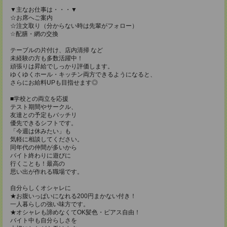
▼主なお仕事は・・・▼
☆お席へご案内
☆注文取り（分からない時は先輩がフォロー）
☆配膳・網の交換
テーブルの片付け、店内清掃 など
未経験の方も多数活躍中！
頑張りは昇給でしっかり評価します。
ゆくゆくホール・キッチン両方できるようになると、
さらにお給料UPも目指せます◎
■学校との両立を応援
テスト期間やサークル、
友達との予定もバッチリ
優先できるシフトです。
「今週は休みたい」も
気軽に相談してください。
同年代の仲間が多いから
バイト終わりに遊びに
行くことも！最高の
思い出が作れる職場です。
自分らしくオシャレに
★お腹いっぱいになれる200円まかない付き！
一人暮らしの強い味方です。
★オシャレも諦めなくてOK髪色・ピアス自由！
バイト中も自分らしさを