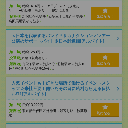
[給 与]
時給1414円～ ▼日払いOK（規定あ
り） ■初勤務手当あり ※規定による
[勤務地]
新宿駅から徒歩
/
新宿三丁目駅から徒歩
/
気になる！
高田馬場駅から徒歩
/
…
＜日本を代表するバンド＊サカナクション＞ツアー
公演のサポートバイト＠日本武道館[アルバイト]
[給 与]
時給1250円～
[交通費]
支給（規定有り）
気になる！
[勤務地]
九段下駅から徒歩5分
/
竹橋駅から徒歩10
分
/
神保町駅から徒歩15分
/
…
人気イベントも！好きな場所で働けるイベントスタ
ッフ☆来社不要！働いたその日に給料もらえる日払
い/T1[アルバイト]
[給 与]
日給13,000円～
[勤務地]
東京都千代田区外神田（最寄り駅：秋葉原
気になる！
駅）