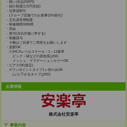
・賄い(全品200円)
・紹介制度(1万円支給)
・従業員割引
(グループ店舗でのお食事20%割引)
・正社員登用制度
・研修期間30時間
・昇給
・賞与(当社評価に準ずる)
・制服貸与
※靴はご自身でご用意をお願いします
・染髪OK
※JHCAレベルスケール：1～13基準
ピンク・緑などの原色系はNG
メッシュ・グラデーションカラーOK
・ピアスOK(規定)
※ワンポイントタイプ1ヶ所のみOK
(ぶら下がるタイプはNG)
企業情報
株式会社安楽亭
事業内容