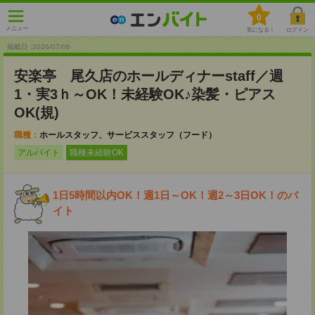
0
メニュー
気になる！
ログイン
掲載日 :2026
/
07
/
06
安楽亭 尾久店のホールディナーstaff／週
1・実3ｈ～OK！未経験OK♪染髪・ピアス
OK(規)
職種：
ホールスタッフ、サービススタッフ（フード）
アルバイト
職種未経験OK
1日5時間以内OK！週1日～OK！週2～3日OK！のバ
イト