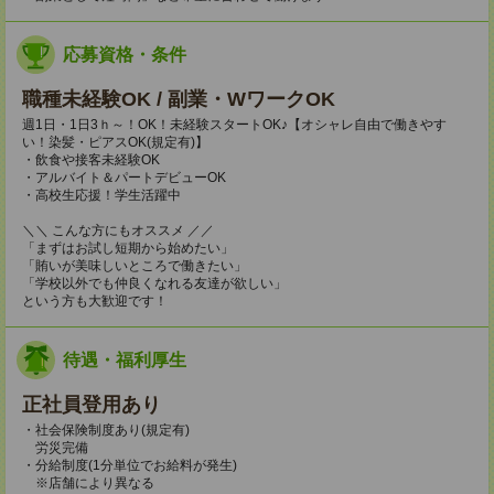
応募資格・条件
職種未経験OK / 副業・WワークOK
週1日・1日3ｈ～！OK！未経験スタートOK♪【オシャレ自由で働きやす
い！染髪・ピアスOK(規定有)】
・飲食や接客未経験OK
・アルバイト＆パートデビューOK
・高校生応援！学生活躍中
＼＼ こんな方にもオススメ ／／
「まずはお試し短期から始めたい」
「賄いが美味しいところで働きたい」
「学校以外でも仲良くなれる友達が欲しい」
という方も大歓迎です！
待遇・福利厚生
正社員登用あり
・社会保険制度あり(規定有)
労災完備
・分給制度(1分単位でお給料が発生)
※店舗により異なる