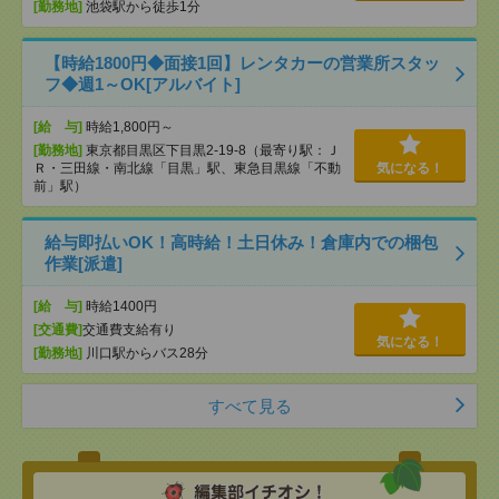
[勤務地]
池袋駅から徒歩1分
【時給1800円◆面接1回】レンタカーの営業所スタッ
フ◆週1～OK[アルバイト]
[給 与]
時給1,800円～
[勤務地]
東京都目黒区下目黒2-19-8（最寄り駅：Ｊ
Ｒ・三田線・南北線「目黒」駅、東急目黒線「不動
気になる！
前」駅）
給与即払いOK！高時給！土日休み！倉庫内での梱包
作業[派遣]
[給 与]
時給1400円
[交通費]
交通費支給有り
気になる！
[勤務地]
川口駅からバス28分
すべて見る