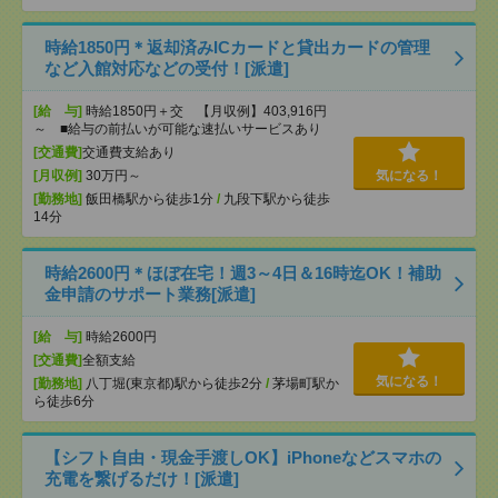
時給1850円＊返却済みICカードと貸出カードの管理
など入館対応などの受付！[派遣]
[給 与]
時給1850円＋交 【月収例】403,916円
～ ■給与の前払いが可能な速払いサービスあり
[交通費]
交通費支給あり
[月収例]
30万円～
気になる！
[勤務地]
飯田橋駅から徒歩1分
/
九段下駅から徒歩
14分
時給2600円＊ほぼ在宅！週3～4日＆16時迄OK！補助
金申請のサポート業務[派遣]
[給 与]
時給2600円
[交通費]
全額支給
気になる！
[勤務地]
八丁堀(東京都)駅から徒歩2分
/
茅場町駅か
ら徒歩6分
【シフト自由・現金手渡しOK】iPhoneなどスマホの
充電を繋げるだけ！[派遣]