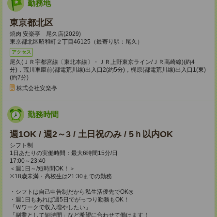
勤務地
東京都北区
焼肉 安楽亭 尾久店(2029)
東京都北区昭和町２丁目46125（最寄り駅：尾久）
アクセス
尾久(ＪＲ宇都宮線〔東北本線〕・ＪＲ上野東京ライン/ＪＲ高崎線)(約4
分)，荒川車庫前(都電荒川線)出入口2(約5分)，梶原(都電荒川線)出入口1(東)
(約7分)
株式会社安楽亭
勤務時間
週1OK / 週2～3 / 土日祝のみ / 5ｈ以内OK
シフト制
1日あたりの実働時間：最大6時間15分/日
17:00～23:40
＜週1日～/短時間OK！＞
※18歳未満・高校生は21:30までの勤務
・シフトは自己申告制だから私生活優先でOK◎
・週1日もあれば週5日でがっつり勤務もOK！
「Ｗワークで収入増やしたい」
「副業として短時間」など希望に合わせて働けます！