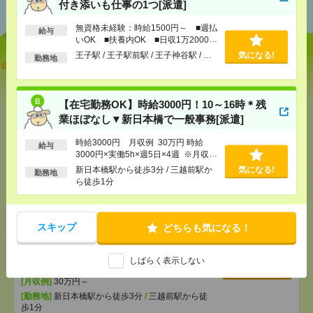
おすすめ
付き添いも仕事の1つ[派遣]
無資格未経験：時給1500円～ ■週払
給与
いOK ■扶養内OK ■日収1万2000円
以上
王子駅 / 王子駅前駅 / 王子神谷駅 / …
気になる!
勤務地
【オープニング募集】おばあちゃんのお散歩付き添
いも仕事の1つ[派遣]
【在宅勤務OK】時給3000円！10～16時＊残
[給 与]
無資格未経験：時給1500円～ ■週払い
OK ■扶養内OK ■日収1万2000円以上
業ほぼなし▼新日本橋で一般事務[派遣]
[交通費]
交通費全額支給
気になる！
時給3000円 月収例 30万円 時給
[勤務地]
王子駅
/
王子駅前駅
/
王子神谷駅
/
…
給与
3000円×実働5h×週5日×4週 ※月収例
を保証するものではありません。※給
新日本橋駅から徒歩3分 / 三越前駅か
気になる!
勤務地
与即受取りサービス利用可（利用条件
【在宅勤務OK】時給3000円！10～16時＊残業ほぼな
ら徒歩1分
有）
し▼新日本橋で一般事務[派遣]
[給 与]
時給3000円 月収例 30万円 時給3000円×
スキップ
どちらも気になる！
実働5h×週5日×4週 ※月収例を保証するものではあ
りません。※給与即受取りサービス利用可（利用条
件有）
しばらく表示しない
[交通費]
1ヶ月3万円を上限として実費支給
気になる！
[月収例]
30万円～
[勤務地]
新日本橋駅から徒歩3分
/
三越前駅から徒
歩1分