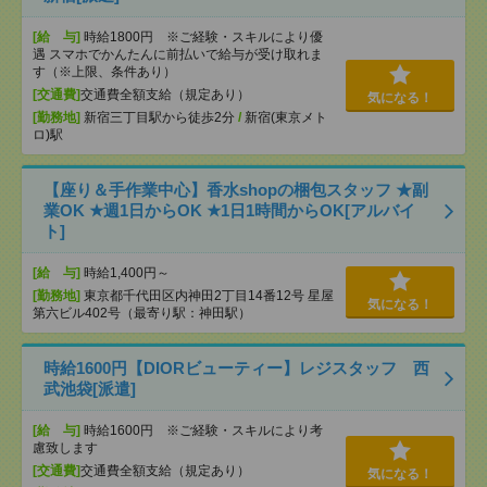
[給 与]
時給1800円 ※ご経験・スキルにより優
遇 スマホでかんたんに前払いで給与が受け取れま
す（※上限、条件あり）
[交通費]
交通費全額支給（規定あり）
気になる！
[勤務地]
新宿三丁目駅から徒歩2分
/
新宿(東京メト
ロ)駅
【座り＆手作業中心】香水shopの梱包スタッフ ★副
業OK ★週1日からOK ★1日1時間からOK[アルバイ
ト]
[給 与]
時給1,400円～
[勤務地]
東京都千代田区内神田2丁目14番12号 星屋
気になる！
第六ビル402号（最寄り駅：神田駅）
時給1600円【DIORビューティー】レジスタッフ 西
武池袋[派遣]
[給 与]
時給1600円 ※ご経験・スキルにより考
慮致します
[交通費]
交通費全額支給（規定あり）
気になる！