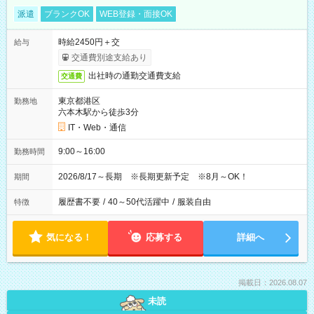
派遣
ブランクOK
WEB登録・面接OK
時給2450円＋交
給与
交通費別途支給あり
出社時の通勤交通費支給
交通費
東京都港区
勤務地
六本木駅から徒歩3分
IT・Web・通信
9:00～16:00
勤務時間
2026/8/17～長期 ※長期更新予定 ※8月～OK！
期間
履歴書不要
/
40～50代活躍中
/
服装自由
特徴
気になる！
応募する
詳細へ
掲載日：2026.08.07
未読