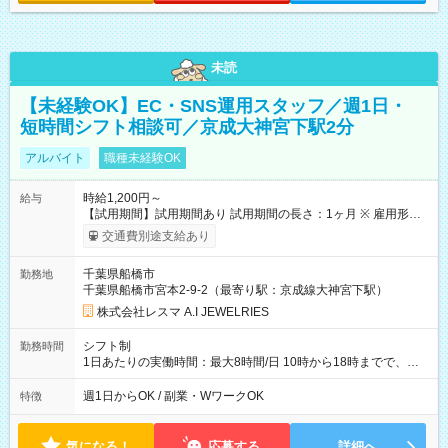
未読
【未経験OK】EC・SNS運用スタッフ／週1日・
短時間シフト相談可／京成大神宮下駅2分
アルバイト
職種未経験OK
時給1,200円～
給与
【試用期間】試用期間あり 試用期間の長さ：1ヶ月 ※ 雇用形態
と給与に、本採用時と異なる部分があります。 雇用形態：本採
交通費別途支給あり
用時と同じです。 給与：時給 1,200円以上
千葉県船橋市
勤務地
千葉県船橋市宮本2-9-2（最寄り駅：京成線大神宮下駅）
株式会社レスマ A.I JEWELRIES
シフト制
勤務時間
1日あたりの実働時間：最大8時間/日 10時から18時までで、出
勤希望日、時間を相談させてくださいませ
週1日からOK / 副業・WワークOK
特徴
気になる！
応募する
詳細へ