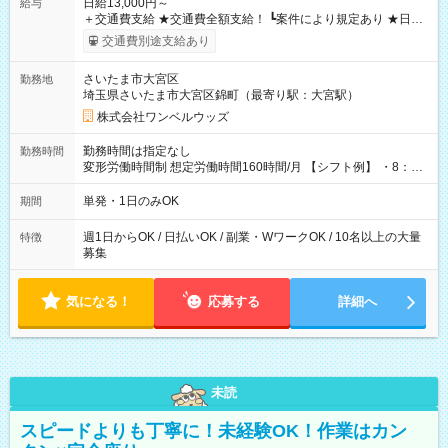
日給13,000円～
給与
＋交通費支給 ★交通費全額支給！ ┗案件により規定あり ★日払
いOK！（規定あり） ┗働いたその日に現金GET♪ お仕事後はコ
交通費別途支給あり
ンビニATMから 日払い分を引き落とせます！ 【試用期間】試
用期間なし
さいたま市大宮区
勤務地
埼玉県さいたま市大宮区錦町（最寄り駅：大宮駅）
株式会社ワンベルウッズ
勤務時間は指定なし
勤務時間
変形労働時間制 想定労働時間160時間/月 【シフト例】 ・8：00
～21：00
単発・1日のみOK
期間
週1日からOK / 日払いOK / 副業・WワークOK / 10名以上の大量
特徴
募集
気になる！
応募する
詳細へ
未読
スピードよりも丁寧に！未経験OK！作業はカン