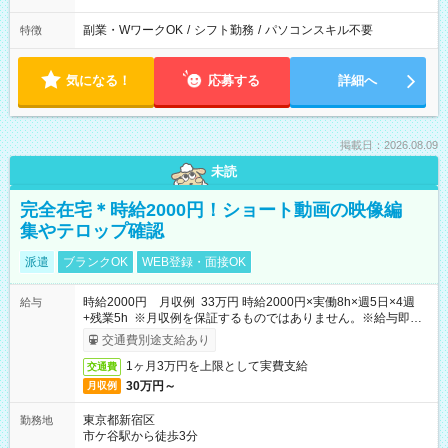
副業・WワークOK
/
シフト勤務
/
パソコンスキル不要
特徴
気になる！
応募する
詳細へ
掲載日：2026.08.09
未読
完全在宅＊時給2000円！ショート動画の映像編
集やテロップ確認
派遣
ブランクOK
WEB登録・面接OK
時給2000円 月収例 33万円 時給2000円×実働8h×週5日×4週
給与
+残業5h ※月収例を保証するものではありません。※給与即受
取りサービス利用可（利用条件有）
交通費別途支給あり
1ヶ月3万円を上限として実費支給
交通費
30万円～
月収例
東京都新宿区
勤務地
市ケ谷駅から徒歩3分