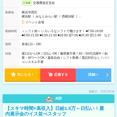
交通費規定支給
交通費
横浜市西区
勤務地
横浜駅
/
みなとみらい駅
/
西横浜駅
/
…
イベント会場
＜シフト例＞ いろいろなシフトで働けます！ ■7:00-24:00
勤務時間
■8:00-21:00 ■9:00-21:00 ■18:00-翌7:00 ■20:30-翌11:00 など
単発1日～OK!
期間
週1日からOK
/
日払いOK
/
履歴書不要
/
40～50代活躍中
/
副
特徴
業・WワークOK
/
服装自由
/
シフト勤務
/
電話対応なし
/
パソ
コンスキル不要
気になる！
応募する
詳細へ
掲載日：2026.08.08
未読
【スキマ時間×高収入】日給1.5万～日払い！屋
内展示会のイス並べスタッフ