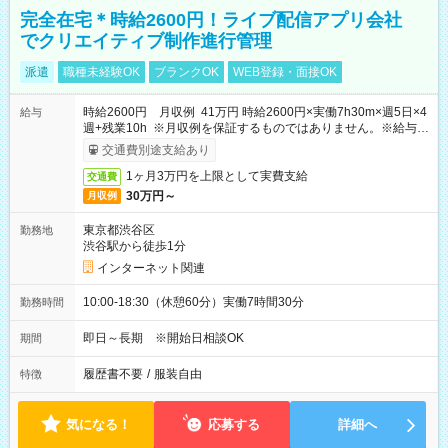
完全在宅＊時給2600円！ライブ配信アプリ会社
でクリエイティブ制作進行管理
派遣
職種未経験OK
ブランクOK
WEB登録・面接OK
時給2600円 月収例 41万円 時給2600円×実働7h30m×週5日×4
給与
週+残業10h ※月収例を保証するものではありません。※給与即
受取りサービス利用可（利用条件有）
交通費別途支給あり
1ヶ月3万円を上限として実費支給
交通費
30万円～
月収例
東京都渋谷区
勤務地
渋谷駅から徒歩1分
インターネット関連
10:00-18:30（休憩60分）実働7時間30分
勤務時間
即日～長期 ※開始日相談OK
期間
履歴書不要
/
服装自由
特徴
気になる！
応募する
詳細へ