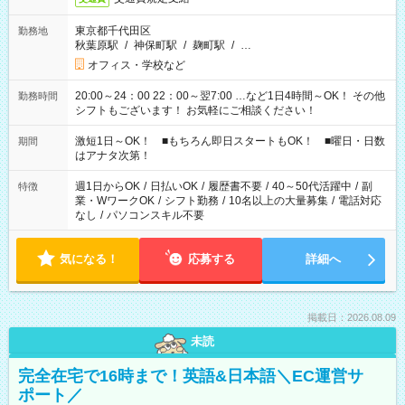
東京都千代田区
勤務地
秋葉原駅
/
神保町駅
/
麹町駅
/
…
オフィス・学校など
20:00～24：00 22：00～翌7:00 …など1日4時間～OK！ その他
勤務時間
シフトもございます！ お気軽にご相談ください！
激短1日～OK！ ■もちろん即日スタートもOK！ ■曜日・日数
期間
はアナタ次第！
週1日からOK
/
日払いOK
/
履歴書不要
/
40～50代活躍中
/
副
特徴
業・WワークOK
/
シフト勤務
/
10名以上の大量募集
/
電話対応
なし
/
パソコンスキル不要
気になる！
応募する
詳細へ
掲載日：2026.08.09
未読
完全在宅で16時まで！英語&日本語＼EC運営サ
ポート／