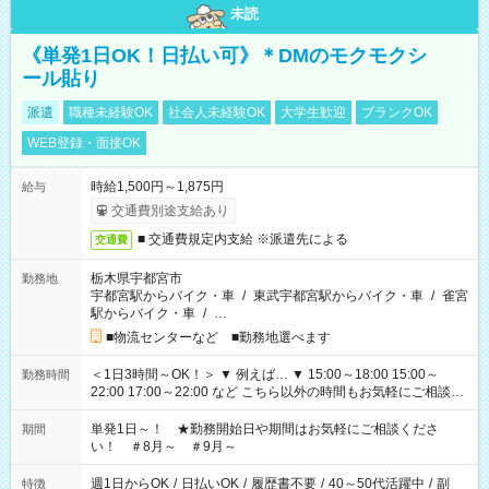
未読
《単発1日OK！日払い可》＊DMのモクモクシ
ール貼り
派遣
職種未経験OK
社会人未経験OK
大学生歓迎
ブランクOK
WEB登録・面接OK
時給1,500円～1,875円
給与
交通費別途支給あり
■ 交通費規定内支給 ※派遣先による
交通費
栃木県宇都宮市
勤務地
宇都宮駅からバイク・車
/
東武宇都宮駅からバイク・車
/
雀宮
駅からバイク・車
/
…
■物流センターなど ■勤務地選べます
＜1日3時間～OK！＞ ▼ 例えば… ▼ 15:00～18:00 15:00～
勤務時間
22:00 17:00～22:00 など こちら以外の時間もお気軽にご相談く
ださい！
単発1日～！ ★勤務開始日や期間はお気軽にご相談くださ
期間
い！ ＃8月～ ＃9月～
週1日からOK
/
日払いOK
/
履歴書不要
/
40～50代活躍中
/
副
特徴