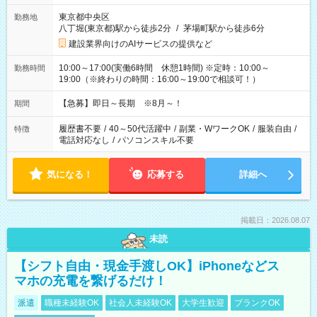
東京都中央区
勤務地
八丁堀(東京都)駅から徒歩2分
/
茅場町駅から徒歩6分
建設業界向けのAIサービスの提供など
10:00～17:00(実働6時間 休憩1時間) ※定時：10:00～
勤務時間
19:00（※終わりの時間：16:00～19:00で相談可！）
【急募】即日～長期 ※8月～！
期間
履歴書不要
/
40～50代活躍中
/
副業・WワークOK
/
服装自由
/
特徴
電話対応なし
/
パソコンスキル不要
気になる！
応募する
詳細へ
掲載日：2026.08.07
未読
【シフト自由・現金手渡しOK】iPhoneなどス
マホの充電を繋げるだけ！
派遣
職種未経験OK
社会人未経験OK
大学生歓迎
ブランクOK