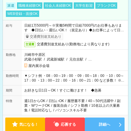
派遣
職種未経験OK
社会人未経験OK
大学生歓迎
ブランクOK
WEB登録・面接OK
日給1万5000円～※実働5時間で日給7000円のお仕事もありま
給与
す ◆日払い・週払いOK！（規定あり）◆お仕事によって日給
も異なります
交通費別途支給あり
交通費別途支給あり(勤務地により異なります)
交通費
川崎市中原区
勤務地
武蔵小杉駅
/
武蔵新城駅
/
元住吉駅
/
…
屋内展示会場
▼シフト例 ・08：00～19：00 ・09：00～18：00 ・10：00～
勤務時間
17：00 ・13：00～22：00 ・16：00～21：00 など多数！ ※お
仕事により勤務時間が異なります
お好きな日1日～OK！すぐに働けます！ ◆急募
期間
週1日からOK
/
日払いOK
/
履歴書不要
/
40～50代活躍中
/
副
特徴
業・WワークOK
/
服装自由
/
シフト勤務
/
10名以上の大量募
集
/
電話対応なし
/
パソコンスキル不要
気になる！
応募する
詳細へ