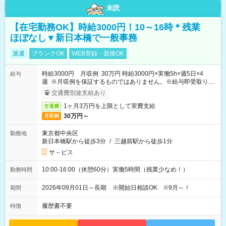
未読
【在宅勤務OK】時給3000円！10～16時＊残業
ほぼなし▼新日本橋で一般事務
派遣
ブランクOK
WEB登録・面接OK
時給3000円 月収例 30万円 時給3000円×実働5h×週5日×4
給与
週 ※月収例を保証するものではありません。※給与即受取りサ
ービス利用可（利用条件有）
交通費別途支給あり
1ヶ月3万円を上限として実費支給
交通費
30万円～
月収例
東京都中央区
勤務地
新日本橋駅から徒歩3分
/
三越前駅から徒歩1分
サ－ビス
10:00-16:00（休憩60分）実働5時間（残業少なめ！）
勤務時間
2026年09月01日～長期 ※開始日相談OK ※9月～！
期間
履歴書不要
特徴