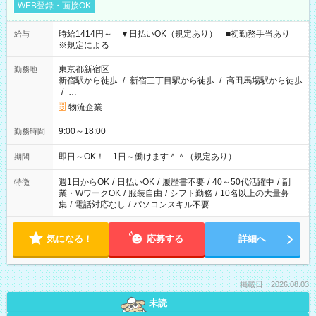
WEB登録・面接OK
時給1414円～ ▼日払いOK（規定あり） ■初勤務手当あり
給与
※規定による
東京都新宿区
勤務地
新宿駅から徒歩
/
新宿三丁目駅から徒歩
/
高田馬場駅から徒歩
/
…
物流企業
9:00～18:00
勤務時間
即日～OK！ 1日～働けます＾＾（規定あり）
期間
週1日からOK
/
日払いOK
/
履歴書不要
/
40～50代活躍中
/
副
特徴
業・WワークOK
/
服装自由
/
シフト勤務
/
10名以上の大量募
集
/
電話対応なし
/
パソコンスキル不要
気になる！
応募する
詳細へ
掲載日：2026.08.03
未読