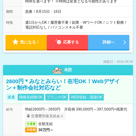
時間を選べます！ ※時間は変更となる可能性があります
急募！8月15日・16日
期間
週1日からOK
/
履歴書不要
/
副業・WワークOK
/
シフト勤務
/
特徴
電話対応なし
/
パソコンスキル不要
気になる！
応募する
詳細へ
掲載日：2026.08.08
未読
2600円＊みなとみらい！在宅OK！Webデザイ
ン＋制作会社対応など
派遣
職種未経験OK
ブランクOK
WEB登録・面接OK
時給2600円～2650円 月収例 390,000円～397,500円+残業代
給与
交通費別途支給あり
全額支給
交通費
30万円～
月収例