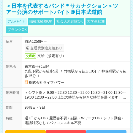
＜日本を代表するバンド＊サカナクション＞ツ
アー公演のサポートバイト＠日本武道館
アルバイト
職種未経験OK
社会人未経験OK
大学生歓迎
ブランクOK
時給1250円～
給与
交通費別途支給あり
支給（規定有り）
交通費
東京都千代田区
勤務地
九段下駅から徒歩5分
/
竹橋駅から徒歩10分
/
神保町駅から徒
歩15分
/
…
株式会社ライブパワー
＜シフト例＞ 9:00～22:30 12:30～22:00 15:30～21:00 12:30～
勤務時間
19:00 12:30～22:00 上記の時間から好きな時間を選べます！ ※
時間は変更となる可能性があります
9月8日・9日
期間
週1日からOK
/
履歴書不要
/
副業・WワークOK
/
シフト勤務
/
特徴
電話対応なし
/
パソコンスキル不要