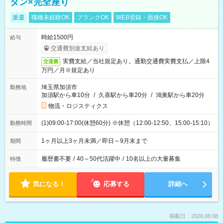
タン×完全座り
派遣
職種未経験OK
ブランクOK
WEB登録・面接OK
時給1500円
給与
交通費別途支給あり
実費支給／当社規定あり。通勤交通費実費支払／上限4
交通費
万円／月※規定あり
埼玉県加須市
勤務地
加須駅から車10分
/
久喜駅から車20分
/
鴻巣駅から車20分
物流・ロジスティクス
(1)09:00-17:00(休憩60分) ※休憩（12:00-12:50、15:00-15:10）
勤務時間
1ヶ月以上3ヶ月未満／即日～9月末まで
期間
履歴書不要
/
40～50代活躍中
/
10名以上の大量募集
特徴
気になる！
応募する
詳細へ
掲載日：2026.08.08