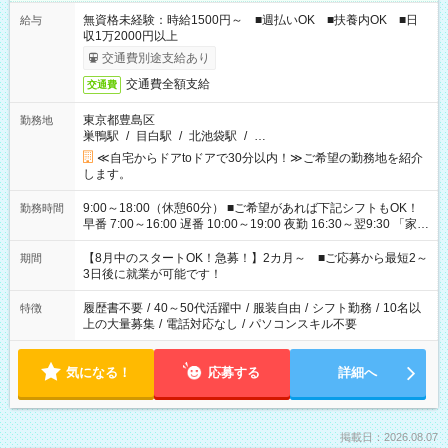
無資格未経験：時給1500円～ ■週払いOK ■扶養内OK ■日
給与
収1万2000円以上
交通費別途支給あり
交通費全額支給
交通費
東京都豊島区
勤務地
巣鴨駅
/
目白駅
/
北池袋駅
/
…
≪自宅からドアtoドアで30分以内！≫ご希望の勤務地を紹介
します。
9:00～18:00（休憩60分） ■ご希望があれば下記シフトもOK！
勤務時間
早番 7:00～16:00 遅番 10:00～19:00 夜勤 16:30～翌9:30 「家族
と休みを合わせたい」 「余裕を持って夕飯の準備がしたい」
「できれば残業はしたくない」 など、ご希望を教えてください
【8月中のスタートOK！急募！】2カ月～ ■ご応募から最短2～
期間
ね。 ※Wワーク希望の方へ 今ご覧のお仕事で希望する勤務時間
3日後に就業が可能です！
と、もう1つのお仕事の勤務時間。 合計で週40時間を超える場
合は応募できません。
履歴書不要
/
40～50代活躍中
/
服装自由
/
シフト勤務
/
10名以
特徴
上の大量募集
/
電話対応なし
/
パソコンスキル不要
気になる！
応募する
詳細へ
掲載日：2026.08.07