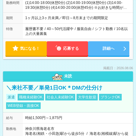
(1)14:00-18:00(休憩0分) (2)14:00-19:00(休憩0分) (3)14:00-
勤務時間
19:30(休憩0分) (4)14:00-20:00(休憩45分) ※お好きな時間が選べ
ます
1ヶ月以上3ヶ月未満／即日～8月末までの期間限定
期間
履歴書不要
/
40～50代活躍中
/
服装自由
/
シフト勤務
/
10名以
特徴
上の大量募集
気になる！
応募する
詳細へ
掲載日：2026.08.06
未読
＼来社不要／単発1日OK＊DMの仕分け
派遣
職種未経験OK
社会人未経験OK
大学生歓迎
ブランクOK
WEB登録・面接OK
時給1,500円～1,875円
給与
神奈川県海老名市
勤務地
海老名(相鉄・小田急)駅から徒歩5分
/
海老名(相模線)駅から徒