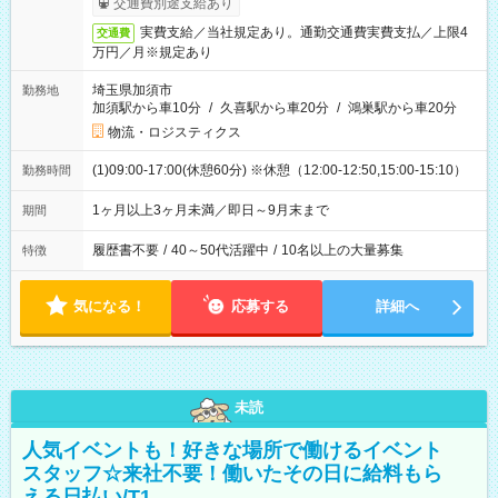
交通費別途支給あり
実費支給／当社規定あり。通勤交通費実費支払／上限4
交通費
万円／月※規定あり
埼玉県加須市
勤務地
加須駅から車10分
/
久喜駅から車20分
/
鴻巣駅から車20分
物流・ロジスティクス
(1)09:00-17:00(休憩60分) ※休憩（12:00-12:50,15:00-15:10）
勤務時間
1ヶ月以上3ヶ月未満／即日～9月末まで
期間
履歴書不要
/
40～50代活躍中
/
10名以上の大量募集
特徴
気になる！
応募する
詳細へ
未読
人気イベントも！好きな場所で働けるイベント
スタッフ☆来社不要！働いたその日に給料もら
える日払い/T1