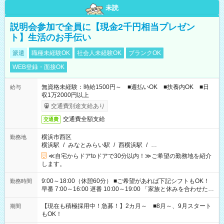
未読
説明会参加で全員に【現金2千円相当プレゼン
ト】生活のお手伝い
派遣
職種未経験OK
社会人未経験OK
ブランクOK
WEB登録・面接OK
無資格未経験：時給1500円～ ■週払いOK ■扶養内OK ■日
給与
収1万2000円以上
交通費別途支給あり
交通費全額支給
交通費
横浜市西区
勤務地
横浜駅
/
みなとみらい駅
/
西横浜駅
/
…
≪自宅からドアtoドアで30分以内！≫ご希望の勤務地を紹介
します。
9:00～18:00（休憩60分） ■ご希望があれば下記シフトもOK！
勤務時間
早番 7:00～16:00 遅番 10:00～19:00 「家族と休みを合わせた
い」 「余裕を持って夕飯の準備がしたい」 「できれば残業はし
たくない」 など、ご希望を教えてくださいね。 ※Wワーク希望
【現在も積極採用中！急募！】2カ月～ ■8月～、9月スタート
期間
の方へ 今ご覧のお仕事で希望する勤務時間と、もう1つのお仕事
もOK！
の勤務時間。 合計で週40時間を超える場合は応募できません。