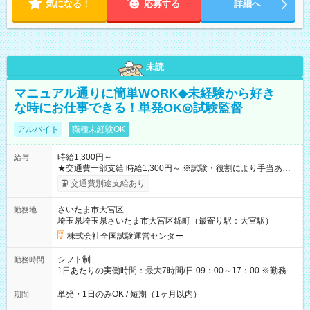
気になる！
応募する
詳細へ
未読
マニュアル通りに簡単WORK◆未経験から好き
な時にお仕事できる！単発OK◎試験監督
アルバイト
職種未経験OK
時給1,300円～
給与
★交通費一部支給 時給1,300円～ ※試験・役割により手当あり
※勤務回数により昇給あり 【即給（前払い）オプションあ
交通費別途支給あり
り！】 希望される場合、勤務から1週間ほどで給与の一部を受け
取れます。 ※手数料418円がかかります。 【過去試験日の収入
さいたま市大宮区
勤務地
例】 ・河合塾模擬試験 8:30～17:30（休憩1時間） 時給1,300円
埼玉県埼玉県さいたま市大宮区錦町（最寄り駅：大宮駅）
×8時間＝日収10,400円＋交通費 ※当日の役割により時給＋100
円の場合あり ・国家試験 7:00～13:30（休憩なし） 時給1,300
株式会社全国試験運営センター
円（役割手当＋100円）×6時間＝日収8,400円＋交通費 【試用期
間】試用期間なし
シフト制
勤務時間
1日あたりの実働時間：最大7時間/日 09：00～17：00 ※勤務時
間は 試験により異なります。
単発・1日のみOK / 短期（1ヶ月以内）
期間