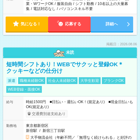
業・WワークOK
/
服装自由
/
シフト勤務
/
10名以上の大量募
集
/
電話対応なし
/
パソコンスキル不要
気になる！
応募する
詳細へ
掲載日：2026.08.06
未読
短時間シフトあり！WEBでサクッと登録OK＊
クッキーなどの仕分け
派遣
職種未経験OK
社会人未経験OK
大学生歓迎
ブランクOK
WEB登録・面接OK
時給1500円 ■日払い・週払いOK！(規定あり) ■現金日払いも
給与
OK(規定あり)
交通費別途支給あり
東京都新宿区
勤務地
新宿駅
/
新宿三丁目駅
大手物流会社（年齢不問／「無理なく続けられる」と好評の