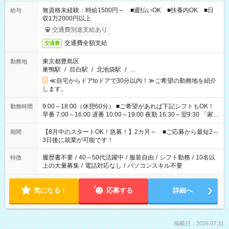
無資格未経験：時給1500円～ ■週払いOK ■扶養内OK ■日
給与
収1万2000円以上
交通費別途支給あり
交通費全額支給
交通費
東京都豊島区
勤務地
巣鴨駅
/
目白駅
/
北池袋駅
/
…
≪自宅からドアtoドアで30分以内！≫ご希望の勤務地を紹介
します。
9:00～18:00（休憩60分） ■ご希望があれば下記シフトもOK！
勤務時間
早番 7:00～16:00 遅番 10:00～19:00 夜勤 16:30～翌9:30 「家族
と休みを合わせたい」 「余裕を持って夕飯の準備がしたい」
「できれば残業はしたくない」 など、ご希望を教えてください
【8月中のスタートOK！急募！】2カ月～ ■ご応募から最短2～
期間
ね。 ※Wワーク希望の方へ 今ご覧のお仕事で希望する勤務時間
3日後に就業が可能です！
と、もう1つのお仕事の勤務時間。 合計で週40時間を超える場
合は応募できません。
履歴書不要
/
40～50代活躍中
/
服装自由
/
シフト勤務
/
10名以
特徴
上の大量募集
/
電話対応なし
/
パソコンスキル不要
気になる！
応募する
詳細へ
掲載日：2026.07.31