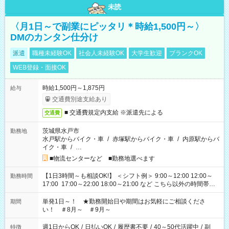
未読
〈月1日～で副業にピッタリ＊時給1,500円～〉
DMのカンタン仕分け
派遣
職種未経験OK
社会人未経験OK
大学生歓迎
ブランクOK
WEB登録・面接OK
時給1,500円～1,875円
給与
交通費別途支給あり
■ 交通費規定内支給 ※派遣先による
交通費
茨城県水戸市
勤務地
水戸駅からバイク・車
/
赤塚駅からバイク・車
/
内原駅からバ
イク・車
/
…
■物流センターなど ■勤務地選べます
【1日3時間～も相談OK!】 ＜シフト例＞ 9:00～12:00 12:00～
勤務時間
17:00 17:00～22:00 18:00～21:00 など こちら以外の時間帯も
お気軽にご相談ください！
単発1日～！ ★勤務開始日や期間はお気軽にご相談くださ
期間
い！ ＃8月～ ＃9月～
週1日からOK
/
日払いOK
/
履歴書不要
/
40～50代活躍中
/
副
特徴