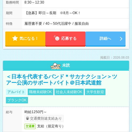
8:30～12:30
勤務時間
【急募】即日～長期 ※8月～OK！
期間
履歴書不要
/
40～50代活躍中
/
服装自由
特徴
気になる！
応募する
詳細へ
掲載日：2026.08.03
未読
＜日本を代表するバンド＊サカナクション＞ツ
アー公演のサポートバイト＠日本武道館
アルバイト
職種未経験OK
社会人未経験OK
大学生歓迎
ブランクOK
時給1250円～
給与
交通費別途支給あり
支給（規定有り）
交通費