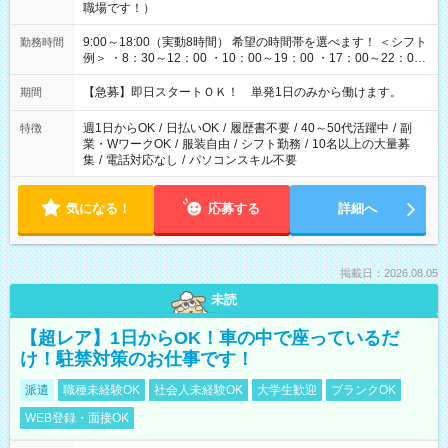
職場です！）
9:00～18:00（実動8時間） 希望の時間帯を選べます！ ＜シフト
勤務時間
例＞ ・8：30～12：00 ・10：00～19：00 ・17：00～22：00
・13：00～22：00 ・22：00～翌6：00 など
【急募】即日スタートＯＫ！ 単発1日のみから働けます。
期間
週1日からOK
/
日払いOK
/
履歴書不要
/
40～50代活躍中
/
副
特徴
業・WワークOK
/
服装自由
/
シフト勤務
/
10名以上の大量募
集
/
電話対応なし
/
パソコンスキル不要
気になる！
応募する
詳細へ
掲載日：2026.08.05
未読
【超レア】1日からOK！車の中で座っているだ
け！駐禁対策のお仕事です！
派遣
職種未経験OK
社会人未経験OK
大学生歓迎
ブランクOK
WEB登録・面接OK