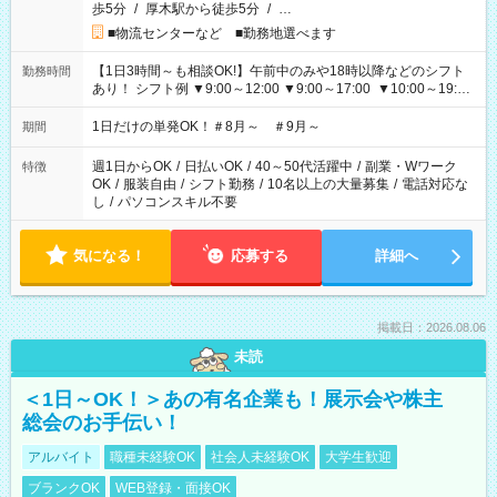
歩5分
/
厚木駅から徒歩5分
/
…
■物流センターなど ■勤務地選べます
【1日3時間～も相談OK!】午前中のみや18時以降などのシフト
勤務時間
あり！ シフト例 ▼9:00～12:00 ▼9:00～17:00 ▼10:00～19:00
▼18:00～21:00
1日だけの単発OK！＃8月～ ＃9月～
期間
週1日からOK
/
日払いOK
/
40～50代活躍中
/
副業・Wワーク
特徴
OK
/
服装自由
/
シフト勤務
/
10名以上の大量募集
/
電話対応な
し
/
パソコンスキル不要
気になる！
応募する
詳細へ
掲載日：2026.08.06
未読
＜1日～OK！＞あの有名企業も！展示会や株主
総会のお手伝い！
アルバイト
職種未経験OK
社会人未経験OK
大学生歓迎
ブランクOK
WEB登録・面接OK