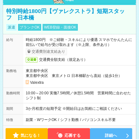
特別時給1800円【ヴァレクストラ】短期スタッ
フ 日本橋
派遣
ブランクOK
WEB登録・面接OK
時給1800円 ※ご経験・スキルにより優遇 スマホでかんたんに
給与
前払いで給与が受け取れます（※上限、条件あり）
交通費別途支給あり
交通費全額支給（規定あり）
交通費
東京都中央区
勤務地
東京都中央区 東京メトロ 日本橋駅から直結（徒歩1分）
Valextra
10:00～20:00 実働7.5時間／休憩1.5時間 営業時間に合わせた
勤務時間
シフト制
3か月程度の短期予定 ※開始日はお気軽にご相談ください
期間
副業・WワークOK
/
シフト勤務
/
パソコンスキル不要
特徴
気になる！
応募する
詳細へ