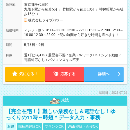
東京都千代田区
勤務地
九段下駅から徒歩5分
/
竹橋駅から徒歩10分
/
神保町駅から徒
歩15分
/
…
株式会社ライブパワー
＜シフト例＞ 9:00～22:30 12:30～22:00 15:30～21:00 12:30～
勤務時間
19:00 12:30～22:00 上記の時間から好きな時間を選べます！ ※
時間は変更となる可能性があります
9月8日・9日
期間
週1日からOK
/
履歴書不要
/
副業・WワークOK
/
シフト勤務
/
特徴
電話対応なし
/
パソコンスキル不要
気になる！
応募する
詳細へ
掲載日：2026.07.29
未読
【完全在宅！】難しい業務なし＆電話なし！ゆ
っくりの11時～時短＊データ入力・事務
派遣
職種未経験OK
ブランクOK
WEB登録・面接OK