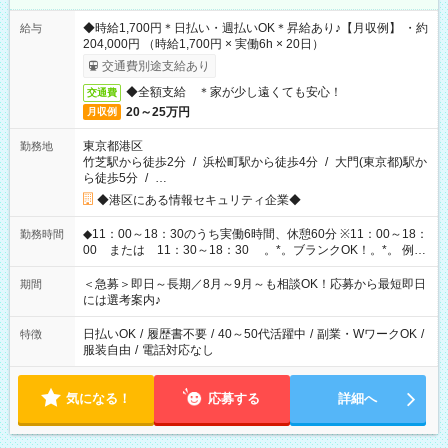
◆時給1,700円＊日払い・週払いOK＊昇給あり♪【月収例】 ・約
給与
204,000円 （時給1,700円 × 実働6h × 20日）
交通費別途支給あり
◆全額支給 ＊家が少し遠くても安心！
交通費
20～25万円
月収例
東京都港区
勤務地
竹芝駅から徒歩2分
/
浜松町駅から徒歩4分
/
大門(東京都)駅か
ら徒歩5分
/
…
◆港区にある情報セキュリティ企業◆
◆11：00～18：30のうち実働6時間、休憩60分 ※11：00～18：
勤務時間
00 または 11：30～18：30 。*。ブランクOK！。*。 例え
ば前職が、 在宅/財団法人/事務/コールセンター/受付/販売/カフェ
スタッフ スイーツ販売/ホテルフロント/化粧品販売/など 様々な
＜急募＞即日～長期／8月～9月～も相談OK！応募から最短即日
期間
業界から入社して活躍されています♪
には選考案内♪
日払いOK
/
履歴書不要
/
40～50代活躍中
/
副業・WワークOK
/
特徴
服装自由
/
電話対応なし
気になる！
応募する
詳細へ