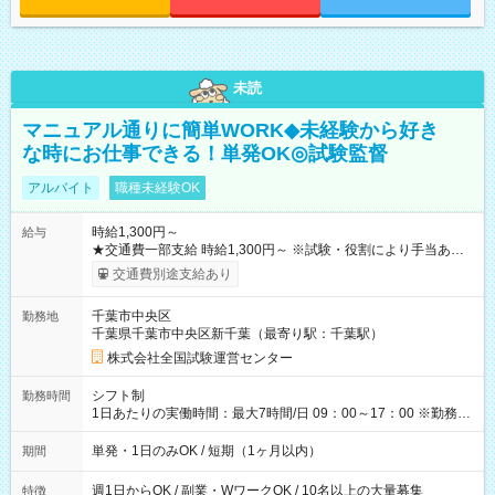
未読
マニュアル通りに簡単WORK◆未経験から好き
な時にお仕事できる！単発OK◎試験監督
アルバイト
職種未経験OK
時給1,300円～
給与
★交通費一部支給 時給1,300円～ ※試験・役割により手当あり
※勤務回数により昇給あり 【即給（前払い）オプションあ
交通費別途支給あり
り！】 希望される場合、勤務から1週間ほどで給与の一部を受け
取れます。 ※手数料418円がかかります。 【過去試験日の収入
千葉市中央区
勤務地
例】 ・河合塾模擬試験 8:30～17:30（休憩1時間） 時給1,300円
千葉県千葉市中央区新千葉（最寄り駅：千葉駅）
×8時間＝日収10,400円＋交通費 ※当日の役割により時給＋100
円の場合あり ・国家試験 7:00～13:30（休憩なし） 時給1,300
株式会社全国試験運営センター
円（役割手当＋100円）×6時間＝日収8,400円＋交通費 【試用期
間】試用期間なし
シフト制
勤務時間
1日あたりの実働時間：最大7時間/日 09：00～17：00 ※勤務時
間は 試験により異なります。
単発・1日のみOK / 短期（1ヶ月以内）
期間
週1日からOK / 副業・WワークOK / 10名以上の大量募集
特徴