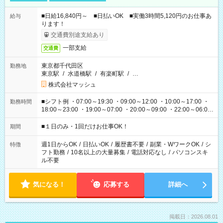
■日給16,840円～ ■日払いOK ■実働3時間5,120円のお仕事あ
給与
ります！
交通費別途支給あり
一部支給
交通費
東京都千代田区
勤務地
東京駅
/
水道橋駅
/
有楽町駅
/
…
株式会社マッシュ
■シフト例 ・07:00～19:30 ・09:00～12:00 ・10:00～17:00 ・
勤務時間
18:00～23:00 ・19:00～07:00 ・20:00～09:00 ・22:00～06:00
etc ★最短で3時間で5,120円のお仕事から 15時間で2万円近く稼
げるお仕事も！ ご希望のお時間に合わせてご紹介！ ※シフトは
■１日のみ・1回だけお仕事OK！
期間
現場によって異なります。 ※勿論、休憩時間はあるのでご安心
ください！
週1日からOK
/
日払いOK
/
履歴書不要
/
副業・WワークOK
/
シ
特徴
フト勤務
/
10名以上の大量募集
/
電話対応なし
/
パソコンスキ
ル不要
気になる！
応募する
詳細へ
掲載日：2026.08.01