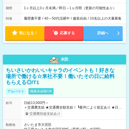
1ヶ月以上3ヶ月未満／即日～1ヵ月間（更新の可能性あり）
期間
履歴書不要
/
40～50代活躍中
/
服装自由
/
10名以上の大量募集
特徴
気になる！
応募する
詳細へ
未読
ちいさいかわいいキャラのイベントも！好きな
場所で働ける☆来社不要！働いたその日に給料
もらえる◎/T1
アルバイト
職種未経験OK
日給13,000円～
給与
＋交通費支給 ★交通費全額支給！ ┗案件により規定あり ★日払
いOK！（規定あり） ┗働いたその日に現金GET♪ お仕事後はコ
交通費別途支給あり
ンビニATMから 日払い分を引き落とせます！ 【試用期間】試
用期間なし
さいたま市大宮区
勤務地