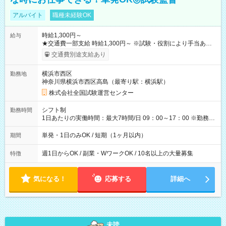
アルバイト
職種未経験OK
時給1,300円～
給与
★交通費一部支給 時給1,300円～ ※試験・役割により手当あり
※勤務回数により昇給あり 【即給（前払い）オプションあ
交通費別途支給あり
り！】 希望される場合、勤務から1週間ほどで給与の一部を受け
取れます。 ※手数料418円がかかります。 【過去試験日の収入
横浜市西区
勤務地
例】 ・河合塾模擬試験 8:30～17:30（休憩1時間） 時給1,300円
神奈川県横浜市西区高島（最寄り駅：横浜駅）
×8時間＝日収10,400円＋交通費 ※当日の役割により時給＋100
円の場合あり ・国家試験 7:00～13:30（休憩なし） 時給1,300
株式会社全国試験運営センター
円（役割手当＋100円）×6時間＝日収8,400円＋交通費 【試用期
間】試用期間なし
シフト制
勤務時間
1日あたりの実働時間：最大7時間/日 09：00～17：00 ※勤務時
間は 試験により異なります。
単発・1日のみOK / 短期（1ヶ月以内）
期間
週1日からOK / 副業・WワークOK / 10名以上の大量募集
特徴
気になる！
応募する
詳細へ
未読