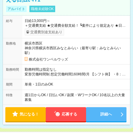
アルバイト
職種未経験OK
日給13,000円～
給与
＋交通費支給 ★交通費全額支給！ ┗案件により規定あり ★日払
いOK！（規定あり） ┗働いたその日に現金GET♪ お仕事後はコ
交通費別途支給あり
ンビニATMから 日払い分を引き落とせます！ 【試用期間】試
用期間なし
横浜市西区
勤務地
神奈川県横浜市西区みなとみらい（最寄り駅：みなとみらい
駅）
株式会社ワンベルウッズ
勤務時間は指定なし
勤務時間
変形労働時間制 想定労働時間160時間/月 【シフト例】 ・8：00
～21：00
単発・1日のみOK
期間
週1日からOK / 日払いOK / 副業・WワークOK / 10名以上の大量
特徴
募集
気になる！
応募する
詳細へ