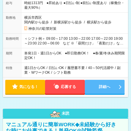
時給1313円 ●昇給あり ●日払い制 ●前払い制度あり（稼働分・
給与
最大90%）
横浜市西区
勤務地
関内駅から徒歩
/
新横浜駅から徒歩
/
横浜駅から徒歩
神奈川の駐禁対策
＜シフト例＞ 09:00～17:00 13:00～22:00 17:00～22:00 19:00
勤務時間
～23:00 22:00～06:00 など ※「昼間だけ」「夜勤だけ」など
の希望OK
単発1日・週1日からOK ●即日勤務OK！ ●春/夏/冬休み期間限
期間
定OK！
週1日からOK
/
日払いOK
/
履歴書不要
/
40～50代活躍中
/
副
特徴
業・WワークOK
/
シフト勤務
気になる！
応募する
詳細へ
未読
マニュアル通りに簡単WORK◆未経験から好き
な時にお仕事できる！単発OK◎試験監督