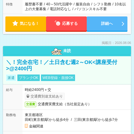
履歴書不要
/
40～50代活躍中
/
服装自由
/
シフト勤務
/
10名以
特徴
上の大量募集
/
電話対応なし
/
パソコンスキル不要
気になる！
応募する
詳細へ
掲載日：2026.08.06
未読
＼！完全在宅！／土日含む週2～OK<講座受付
>@2400円
派遣
ブランクOK
WEB登録・面接OK
時給2400円＋交
給与
交通費別途支給あり
交通費実費支給（当社規定あり）
交通費
東京都港区
勤務地
田町(東京都)駅から徒歩4分
/
三田(東京都)駅から徒歩7分
金融関連