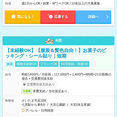
週1日からOK / 副業・WワークOK / 10名以上の大量募集
特徴
気になる！
応募する
詳細へ
未読
【未経験OK】【服装＆髪色自由！】お菓子のピ
ッキング・シール貼り｜短期
派遣
職種未経験OK
ブランクOK
WEB登録・面接OK
時給1400円／月収例：117,600円＝1,400円×4時間×21日勤務の
給与
場合＋交通費別途支給
交通費別途支給あり
実費支給／当社規定あり。
交通費
さいたま市見沼区
勤務地
七里駅から車6分
/
大宮公園駅
/
大宮(埼玉県)駅
アパレル・日用雑貨