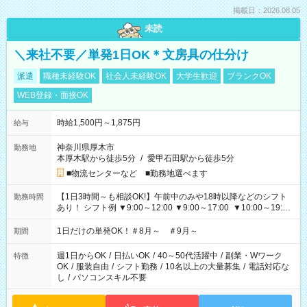
掲載日：2026.08.05
未読
＼来社不要／単発1日OK＊文房具の仕分け
派遣
職種未経験OK
社会人未経験OK
大学生歓迎
ブランクOK
WEB登録・面接OK
時給1,500円～1,875円
給与
神奈川県厚木市
勤務地
本厚木駅から徒歩5分
/
愛甲石田駅から徒歩5分
■物流センターなど ■勤務地選べます
【1日3時間～も相談OK!】午前中のみや18時以降などのシフト
勤務時間
あり！ シフト例 ▼9:00～12:00 ▼9:00～17:00 ▼10:00～19:00
▼18:00～21:00
1日だけの単発OK！＃8月～ ＃9月～
期間
週1日からOK
/
日払いOK
/
40～50代活躍中
/
副業・Wワーク
特徴
OK
/
服装自由
/
シフト勤務
/
10名以上の大量募集
/
電話対応な
し
/
パソコンスキル不要