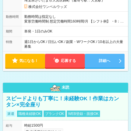
埼玉県さいたま市大宮区錦町（最寄り駅：大宮駅）
株式会社ワンベルウッズ
勤務時間は指定なし
勤務時間
変形労働時間制 想定労働時間160時間/月 【シフト例】 ・8：00
～21：00
単発・1日のみOK
期間
週1日からOK / 日払いOK / 副業・WワークOK / 10名以上の大量
特徴
募集
気になる！
応募する
詳細へ
未読
スピードよりも丁寧に！未経験OK！作業はカン
タン×完全座り
派遣
職種未経験OK
ブランクOK
WEB登録・面接OK
時給1500円
給与