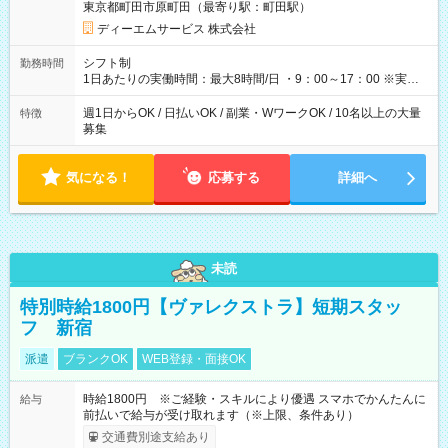
東京都町田市原町田（最寄り駅：町田駅）
万4，000円 ＝12，000円×22日 ※別途交通費 ----- ■法定研修：
20時間×1，226円／合計24，520円支給 『お弁当』支給もあり♪
ディーエムサービス 株式会社
【試用期間】試用期間なし
シフト制
勤務時間
1日あたりの実働時間：最大8時間/日 ・9：00～17：00 ※実働8
時間・休憩1時間 ⇒実は…16時くらいには終わっちゃうことがほ
とんどです！ ★早く勤務が終わっても日給保証あり！
週1日からOK / 日払いOK / 副業・WワークOK / 10名以上の大量
特徴
募集
気になる！
応募する
詳細へ
未読
特別時給1800円【ヴァレクストラ】短期スタッ
フ 新宿
派遣
ブランクOK
WEB登録・面接OK
時給1800円 ※ご経験・スキルにより優遇 スマホでかんたんに
給与
前払いで給与が受け取れます（※上限、条件あり）
交通費別途支給あり