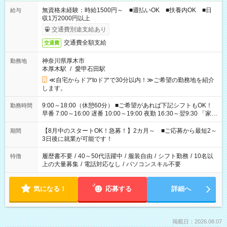
無資格未経験：時給1500円～ ■週払いOK ■扶養内OK ■日
給与
収1万2000円以上
交通費別途支給あり
交通費全額支給
交通費
神奈川県厚木市
勤務地
本厚木駅
/
愛甲石田駅
≪自宅からドアtoドアで30分以内！≫ご希望の勤務地を紹介
します。
9:00～18:00（休憩60分） ■ご希望があれば下記シフトもOK！
勤務時間
早番 7:00～16:00 遅番 10:00～19:00 夜勤 16:30～翌9:30 「家族
と休みを合わせたい」 「余裕を持って夕飯の準備がしたい」
「できれば残業はしたくない」 など、ご希望を教えてください
【8月中のスタートOK！急募！】2カ月～ ■ご応募から最短2～
期間
ね。 ※Wワーク希望の方へ 今ご覧のお仕事で希望する勤務時間
3日後に就業が可能です！
と、もう1つのお仕事の勤務時間。 合計で週40時間を超える場
合は応募できません。
履歴書不要
/
40～50代活躍中
/
服装自由
/
シフト勤務
/
10名以
特徴
上の大量募集
/
電話対応なし
/
パソコンスキル不要
気になる！
応募する
詳細へ
掲載日：2026.08.07