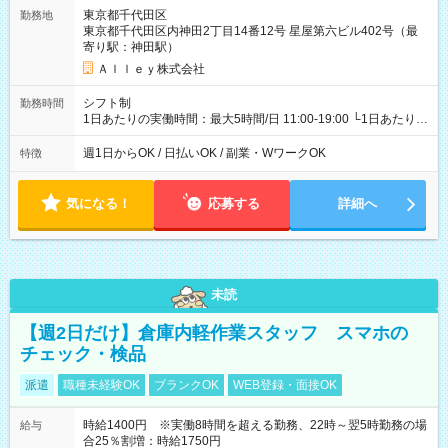
東京都千代田区
勤務地
東京都千代田区内神田2丁目14番12号 星屋第六ビル402号（最
寄り駅：神田駅）
Ａｌｌｅｙ株式会社
シフト制
勤務時間
1日あたりの実働時間：最大5時間/日 11:00-19:00 └1日あたりの
実働時間：1-5時間 └上記の時間帯内であれば、いつでも勤務可
能！ └平日・土曜日の中で、お好きな曜日でご勤務いただけま
週1日からOK / 日払いOK / 副業・WワークOK
特徴
す！ 【シフト例】 ・11:00～14:00 ・16:30～19:00 ・13:00～
18:00 などのように、自由な働き方が可能なお仕事です！
気になる！
応募する
詳細へ
未読
【週2日だけ】倉庫内軽作業スタッフ スマホの
チェック・検品
派遣
職種未経験OK
ブランクOK
WEB登録・面接OK
時給1400円 ※実働8時間を超える勤務、22時～翌5時勤務の場
給与
合25％割増：時給1750円