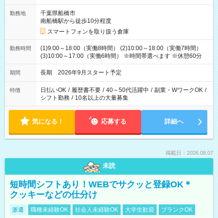
千葉県船橋市
勤務地
南船橋駅から徒歩10分程度
スマートフォンを取り扱う倉庫
(1)9:00～18:00（実働8時間） (2)10:00～18:00（実働7時間）
勤務時間
(3)10:00～17:00（実働6時間） ※時間帯選べます ※休憩60分
長期 2026年9月スタート予定
期間
日払いOK
/
履歴書不要
/
40～50代活躍中
/
副業・WワークOK
/
特徴
シフト勤務
/
10名以上の大量募集
気になる！
応募する
詳細へ
掲載日：2026.08.07
未読
短時間シフトあり！WEBでサクッと登録OK＊
クッキーなどの仕分け
派遣
職種未経験OK
社会人未経験OK
大学生歓迎
ブランクOK