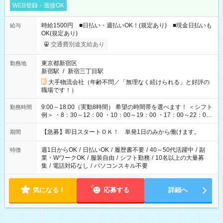
WEB登録・面接OK
時給1500円 ■日払い・週払いOK！(規定あり) ■現金日払いも
給与
OK(規定あり)
交通費別途支給あり
東京都新宿区
勤務地
新宿駅
/
新宿三丁目駅
大手物流会社（年齢不問／「無理なく続けられる」と好評の
職場です！）
9:00～18:00（実動8時間） 希望の時間帯を選べます！ ＜シフト
勤務時間
例＞ ・8：30～12：00 ・10：00～19：00 ・17：00～22：00
・13：00～22：00 ・22：00～翌6：00 など
【急募】即日スタートＯＫ！ 単発1日のみから働けます。
期間
週1日からOK
/
日払いOK
/
履歴書不要
/
40～50代活躍中
/
副
特徴
業・WワークOK
/
服装自由
/
シフト勤務
/
10名以上の大量募
集
/
電話対応なし
/
パソコンスキル不要
気になる！
応募する
詳細へ