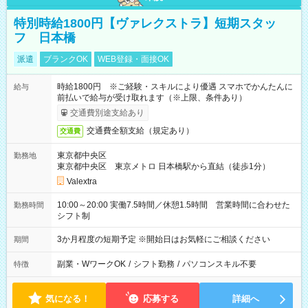
特別時給1800円【ヴァレクストラ】短期スタッ
フ 日本橋
派遣
ブランクOK
WEB登録・面接OK
時給1800円 ※ご経験・スキルにより優遇 スマホでかんたんに
給与
前払いで給与が受け取れます（※上限、条件あり）
交通費別途支給あり
交通費全額支給（規定あり）
交通費
東京都中央区
勤務地
東京都中央区 東京メトロ 日本橋駅から直結（徒歩1分）
Valextra
10:00～20:00 実働7.5時間／休憩1.5時間 営業時間に合わせた
勤務時間
シフト制
3か月程度の短期予定 ※開始日はお気軽にご相談ください
期間
副業・WワークOK
/
シフト勤務
/
パソコンスキル不要
特徴
気になる！
応募する
詳細へ