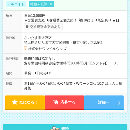
アルバイト
職種未経験OK
日給13,000円～
給与
＋交通費支給 ★交通費全額支給！ ┗案件により規定あり ★日払
いOK！（規定あり） ┗働いたその日に現金GET♪ お仕事後はコ
交通費別途支給あり
ンビニATMから 日払い分を引き落とせます！ 【試用期間】試
用期間なし
さいたま市大宮区
勤務地
埼玉県さいたま市大宮区錦町（最寄り駅：大宮駅）
株式会社ワンベルウッズ
勤務時間は指定なし
勤務時間
変形労働時間制 想定労働時間160時間/月 【シフト例】 ・8：00
～21：00
単発・1日のみOK
期間
週1日からOK / 日払いOK / 副業・WワークOK / 10名以上の大量
特徴
募集
気になる！
応募する
詳細へ
未読