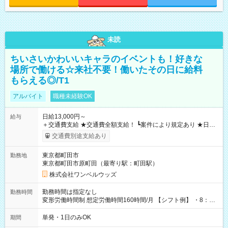
未読
ちいさいかわいいキャラのイベントも！好きな
場所で働ける☆来社不要！働いたその日に給料
もらえる◎/T1
アルバイト
職種未経験OK
日給13,000円～
給与
＋交通費支給 ★交通費全額支給！ ┗案件により規定あり ★日払
いOK！（規定あり） ┗働いたその日に現金GET♪ お仕事後はコ
交通費別途支給あり
ンビニATMから 日払い分を引き落とせます！ 【試用期間】試
用期間なし
東京都町田市
勤務地
東京都町田市原町田（最寄り駅：町田駅）
株式会社ワンベルウッズ
勤務時間は指定なし
勤務時間
変形労働時間制 想定労働時間160時間/月 【シフト例】 ・8：00
～21：00
単発・1日のみOK
期間