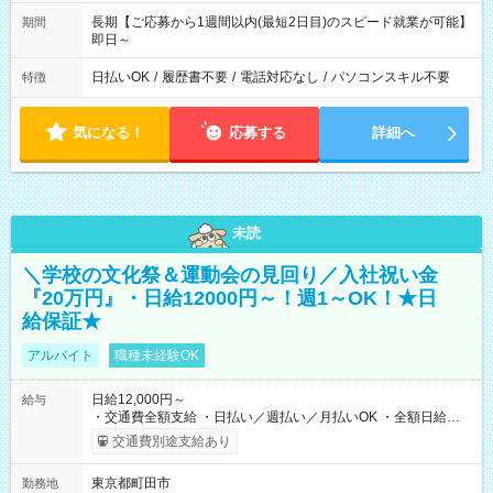
長期【ご応募から1週間以内(最短2日目)のスピード就業が可能】
期間
即日～
日払いOK
/
履歴書不要
/
電話対応なし
/
パソコンスキル不要
特徴
気になる！
応募する
詳細へ
未読
＼学校の文化祭＆運動会の見回り／入社祝い金
『20万円』・日給12000円～！週1～OK！★日
給保証★
アルバイト
職種未経験OK
日給12,000円～
給与
・交通費全額支給 ・日払い／週払い／月払いOK ・全額日給保
証あり ・－・－・－・－・－・－・－・－・－・－・ ★☆入社
交通費別途支給あり
祝金20万円★☆ ※1勤務毎に2000円ずつ支給！ ※100勤務目で合
計20万円の支給となります ※規定あり ・－・－・－・－・－・
東京都町田市
勤務地
－・－・－・－・－・ ≪給与例≫ 月22日働いた場合 月給：26