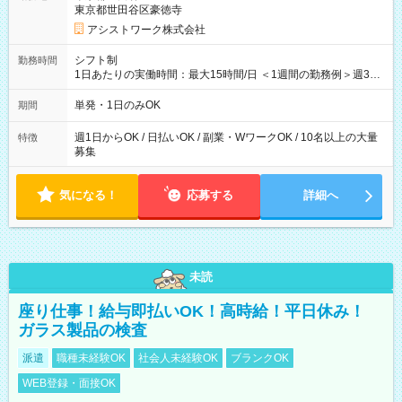
東京都世田谷区豪徳寺
アシストワーク株式会社
シフト制
勤務時間
1日あたりの実働時間：最大15時間/日 ＜1週間の勤務例＞週3回
勤務 勤務：月・水・金 休み：火・木・土・日 好きな時にお仕事
可能です！ ※1日あたりの最大実働時間は日勤、夜勤共に勤務し
単発・1日のみOK
期間
た時間になります。
週1日からOK / 日払いOK / 副業・WワークOK / 10名以上の大量
特徴
募集
気になる！
応募する
詳細へ
未読
座り仕事！給与即払いOK！高時給！平日休み！
ガラス製品の検査
派遣
職種未経験OK
社会人未経験OK
ブランクOK
WEB登録・面接OK