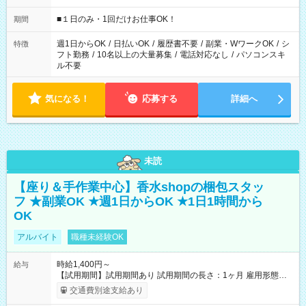
etc ★最短で3時間で5,120円のお仕事から 15時間で2万円近く稼
げるお仕事も！ ご希望のお時間に合わせてご紹介！ ※シフトは
■１日のみ・1回だけお仕事OK！
期間
現場によって異なります。 ※勿論、休憩時間はあるのでご安心
ください！
週1日からOK
/
日払いOK
/
履歴書不要
/
副業・WワークOK
/
シ
特徴
フト勤務
/
10名以上の大量募集
/
電話対応なし
/
パソコンスキ
ル不要
気になる！
応募する
詳細へ
未読
【座り＆手作業中心】香水shopの梱包スタッ
フ ★副業OK ★週1日からOK ★1日1時間から
OK
アルバイト
職種未経験OK
時給1,400円～
給与
【試用期間】試用期間あり 試用期間の長さ：1ヶ月 雇用形態、
給与は本採用時と同じです。
交通費別途支給あり