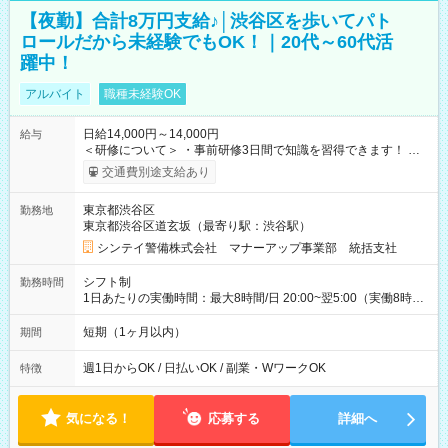
【夜勤】合計8万円支給♪│渋谷区を歩いてパト
ロールだから未経験でもOK！｜20代～60代活
躍中！
アルバイト
職種未経験OK
日給14,000円～14,000円
給与
＜研修について＞ ・事前研修3日間で知識を習得できます！ 座
学研修で警備についてイチからレクチャー◎ スケジュールは3日
交通費別途支給あり
連続でなくてOKです。 ・熟練講師の講義で初めてでも安心！ ◆
研修手当【3万円】支給（1日1万円×3日） 法定研修3万円(3日
東京都渋谷区
勤務地
間：食事手当含む） ※1勤務終了後、火曜〆翌週水曜支給 【試
東京都渋谷区道玄坂（最寄り駅：渋谷駅）
用期間】試用期間なし
シンテイ警備株式会社 マナーアップ事業部 統括支社
シフト制
勤務時間
1日あたりの実働時間：最大8時間/日 20:00~翌5:00（実働8時
間） 実働8時間で日給14000円 ★週1日～OK！
短期（1ヶ月以内）
期間
週1日からOK / 日払いOK / 副業・WワークOK
特徴
気になる！
応募する
詳細へ