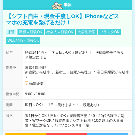
未読
【シフト自由・現金手渡しOK】iPhoneなどス
マホの充電を繋げるだけ！
派遣
職種未経験OK
社会人未経験OK
大学生歓迎
ブランクOK
WEB登録・面接OK
時給1414円～ ▼日払いOK（規定あり） ■初勤務手当あり
給与
※規定による
東京都新宿区
勤務地
新宿駅から徒歩
/
新宿三丁目駅から徒歩
/
高田馬場駅から徒歩
/
…
物流企業
9:00～18:00
勤務時間
即日～OK！ 1日～働けます＾＾（規定あり）
期間
週1日からOK
/
日払いOK
/
履歴書不要
/
40～50代活躍中
/
副
特徴
業・WワークOK
/
服装自由
/
シフト勤務
/
10名以上の大量募
集
/
電話対応なし
/
パソコンスキル不要