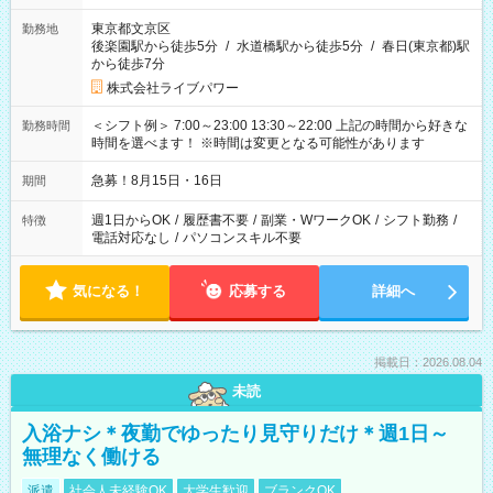
東京都文京区
勤務地
後楽園駅から徒歩5分
/
水道橋駅から徒歩5分
/
春日(東京都)駅
から徒歩7分
株式会社ライブパワー
＜シフト例＞ 7:00～23:00 13:30～22:00 上記の時間から好きな
勤務時間
時間を選べます！ ※時間は変更となる可能性があります
急募！8月15日・16日
期間
週1日からOK
/
履歴書不要
/
副業・WワークOK
/
シフト勤務
/
特徴
電話対応なし
/
パソコンスキル不要
気になる！
応募する
詳細へ
掲載日：2026.08.04
未読
入浴ナシ＊夜勤でゆったり見守りだけ＊週1日～
無理なく働ける
派遣
社会人未経験OK
大学生歓迎
ブランクOK