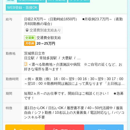
WEB登録・面接OK
日収2.9万円～（日勤時給1650円） ■月収例23.7万円～（夜勤
給与
月8回勤務の場合）
交通費別途支給あり
交通費全額支給
交通費
20～25万円
月収例
茨城県日立市
勤務地
日立駅
/
常陸多賀駅
/
大甕駅
/
…
＜選べる勤務地＞介護施設や病院 ※ご自宅の近くなど、お
好きな場所を選べます！
＜例＞ 夜勤（例） 16：00～翌9：00 16：30～翌9：30 17：00
勤務時間
～翌10：00 ※勤務時間は施設によって異なります 「土日祝は休
みたい」 「しっかり稼ぎたい」 「もう少し遅い時間から始めた
い」など ご希望にあったお仕事をご案内いたします。 ※未経験
短期2ヵ月～のお仕事です。開始日はご相談ください！ ★急募
期間
の方の場合は1～2ヶ月間は日中での仕事を経験いただき、 お
です！
仕事に慣れてからの夜勤になります。 ★家庭の都合でお休みが
必要な場合も遠慮なくご相談ください。
週1日からOK
/
日払いOK
/
履歴書不要
/
40～50代活躍中
/
服装
特徴
自由
/
シフト勤務
/
10名以上の大量募集
/
電話対応なし
/
パソコ
ンスキル不要