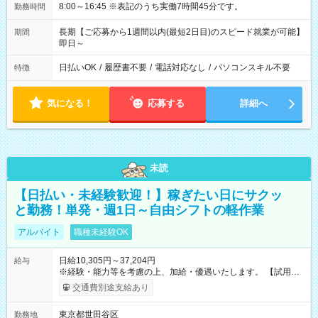
8:00～16:45 ※表記のうち実働7時間45分です。
勤務時間
長期【ご応募から1週間以内(最短2日目)のスピード就業が可能】
期間
即日～
日払いOK
/
履歴書不要
/
電話対応なし
/
パソコンスキル不要
特徴
気になる！
応募する
詳細へ
未読
【日払い・未経験歓迎！】稼ぎたい日にサクッ
と勤務！単発・週1日～自由シフトの軽作業
アルバイト
職種未経験OK
日給10,305円～37,204円
給与
※経験・能力等を考慮の上、加給・優遇いたします。 【試用期
間】試用期間なし
交通費別途支給あり
東京都世田谷区
勤務地