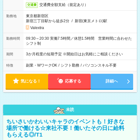
交通費全額支給（規定あり）
交通費
東京都新宿区
勤務地
新宿三丁目駅から徒歩2分
/
新宿(東京メトロ)駅
Valextra
09:30～20:30 実働7.5時間／休憩1.5時間 営業時間に合わせた
勤務時間
シフト制
3か月程度の短期予定 ※開始日はお気軽にご相談ください
期間
副業・WワークOK
/
シフト勤務
/
パソコンスキル不要
特徴
気になる！
応募する
詳細へ
未読
ちいさいかわいいキャラのイベントも！好きな
場所で働ける☆来社不要！働いたその日に給料
もらえる◎/T1