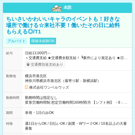
未読
ちいさいかわいいキャラのイベントも！好きな
場所で働ける☆来社不要！働いたその日に給料
もらえる◎/T1
アルバイト
職種未経験OK
日給13,000円～
給与
＋交通費支給 ★交通費全額支給！ ┗案件により規定あり ★日払
いOK！（規定あり） ┗働いたその日に現金GET♪ お仕事後はコ
交通費別途支給あり
ンビニATMから 日払い分を引き落とせます！ 【試用期間】試
用期間なし
横浜市港北区
勤務地
神奈川県横浜市港北区（最寄り駅：新横浜駅）
株式会社ワンベルウッズ
勤務時間は指定なし
勤務時間
変形労働時間制 想定労働時間160時間/月 【シフト例】 ・8：00
～21：00
単発・1日のみOK
期間
週1日からOK / 日払いOK / 副業・WワークOK / 10名以上の大量
特徴
募集