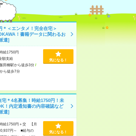
50円＊＜エンタメ！完全在宅＞
DOKAWA！書籍データに関わるお
派遣]
時給1750円
全額支給
気になる！
飯田橋駅から徒歩3分
/
から徒歩7分
宅＊4名募集！時給1750円！未
OK！内定通知書の内容確認など
派遣]
時給1750円＋交 【月
0,937円～ ■給与の
気になる！