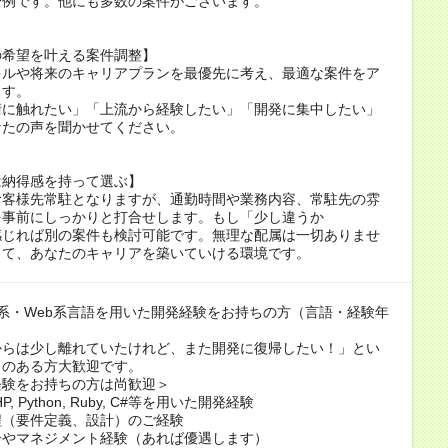
一例です。他にも多数の案件がございます。
の希望を叶える案件調整】
キルや将来のキャリアプランを最優先に考え、最適な案件をア
ます。
術に触れたい」「上流から経験したい」「開発に集中したい」
なたの声を聞かせてください。
は納得感を持って選ぶ】
お客様先常駐となりますが、通勤時間や業務内容、常駐先の雰
を事前にしっかりと打合せします。もし「少し違うか
感じれば別の案件も検討可能です。無理な配属は一切ありませ
して、あなたのキャリアを築いていける環境です。
系・Web系言語を用いた開発経験をお持ちの方（言語・経験年
）
からは少し離れていたけれど、また開発に復帰したい！」とい
クのある方大歓迎です。
経験をお持ちの方は尚歓迎＞
PHP, Python, Ruby, C#等を用いた開発経験
程（要件定義、設計）のご経験
ーやマネジメント経験（あれば優遇します）