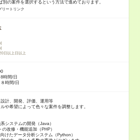
れば別の案件を選択するという方法で進めております。
グリートリンク
休
制
制
20日以上日以上
00
8時間/日
８時間/日
、設計、開発、評価、運用等
キルや希望によって色々な案件を調整します。
】
系システムの開発（Java）
トの改修・機能追加（PHP）
に向けたデータ分析システム（Python）