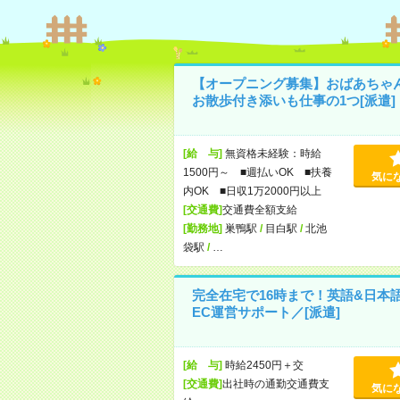
【オープニング募集】おばあちゃ
お散歩付き添いも仕事の1つ[派遣]
[給 与]
無資格未経験：時給
1500円～ ■週払いOK ■扶養
気に
内OK ■日収1万2000円以上
[交通費]
交通費全額支給
[勤務地]
巣鴨駅
/
目白駅
/
北池
袋駅
/
…
完全在宅で16時まで！英語&日本
EC運営サポート／[派遣]
[給 与]
時給2450円＋交
[交通費]
出社時の通勤交通費支
気に