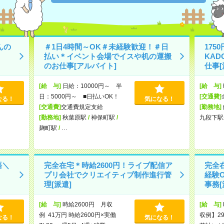
んの
＃1日4時間～OK＃未経験歓迎！＃日
17
払い＊イベント会場でイスや机の運搬
KA
のお仕事[アルバイト]
仕事[
[給 与]
日給：10000円～ 半
[給 与]
日：5000円～ ■日払いOK！
[交通費]
なる！
気になる！
[交通費]
交通費規定支給
[勤務地]
[勤務地]
秋葉原駅
/
神保町駅
/
九段下駅
麹町駅
/
…
語＼
完全在宅＊時給2600円！ライブ配信ア
完全在
プリ会社でクリエイティブ制作進行管
経験
理[派遣]
事務[
[給 与]
時給2600円 月収
[給 与]
例 41万円 時給2600円×実働
収例】29
なる！
気になる！