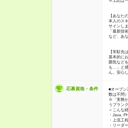
※上記は
【あなた
本人のス
サインし
「最新技
など、あ
【常駐先
基本的に
囲気など
も…」と
ん。安心
応募資格・条件
■オープン
数は不問
※「実務
うブラン
＜こんな
・Java, 
・上流工
・リーダ