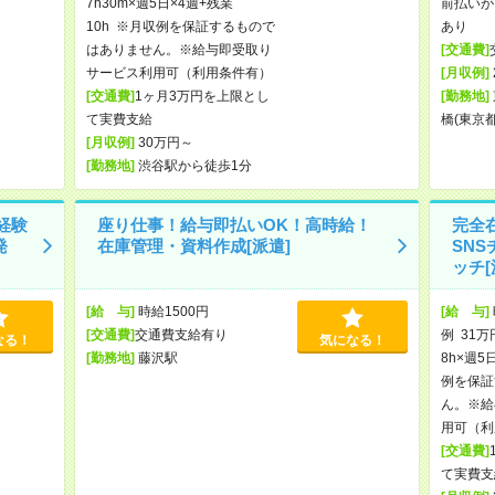
7h30m×週5日×4週+残業
前払いが
10h ※月収例を保証するもので
あり
はありません。※給与即受取り
[交通費]
サービス利用可（利用条件有）
[月収例]
[交通費]
1ヶ月3万円を上限とし
[勤務地]
て実費支給
橋(東京
[月収例]
30万円～
[勤務地]
渋谷駅から徒歩1分
経験
座り仕事！給与即払いOK！高時給！
完全在
発
在庫管理・資料作成[派遣]
SN
ッチ[
[給 与]
時給1500円
[給 与]
[交通費]
交通費支給有り
例 31万
なる！
気になる！
[勤務地]
藤沢駅
8h×週5
例を保証
ん。※給
用可（利
[交通費]
て実費支