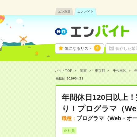
エン派遣
エン バイト
0
気になるリスト
保存した希
バイトTOP
関東
東京都
千代田区
掲載日 :
2026
/
04
/
23
年間休日120日以上
り！プログラマ（We
プログラマ（Web・オ
職種：
正社員