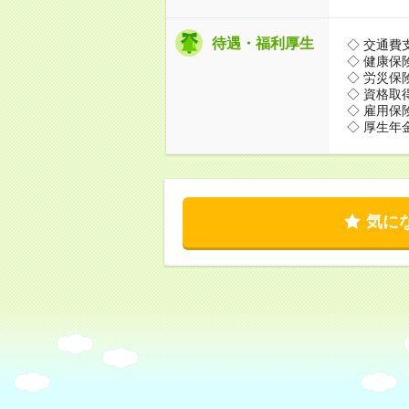
待遇・福利厚生
◇ 交通費
◇ 健康保
◇ 労災保
◇ 資格取
◇ 雇用保
◇ 厚生年
気に