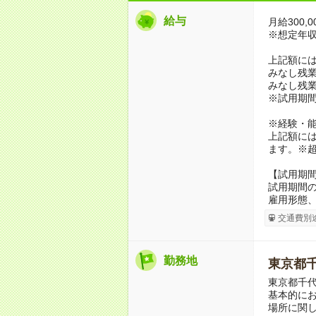
給与
月給300,0
※想定年収3,
上記額に
みなし残業代 
みなし残業
※試用期
※経験・
上記額には
ます。※
【試用期
試用期間の
雇用形態
交通費別
勤務地
東京都
東京都千
基本的に
場所に関