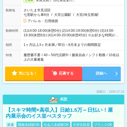
実費支給／当社規定あり。
交通費
さいたま市見沼区
勤務地
七里駅から車6分
/
大宮公園駅
/
大宮(埼玉県)駅
アパレル・日用雑貨
(1)14:00-18:00(休憩0分) (2)14:00-19:00(休憩0分) (3)14:00-
勤務時間
19:30(休憩0分) (4)14:00-20:00(休憩45分) ※お好きな時間が選べ
ます
1ヶ月以上3ヶ月未満／即日～8月末までの期間限定
期間
履歴書不要
/
40～50代活躍中
/
服装自由
/
シフト勤務
/
10名以
特徴
上の大量募集
気になる！
応募する
詳細へ
掲載日：2026.07.23
未読
【スキマ時間×高収入】日給1.5万～日払い！屋
内展示会のイス並べスタッフ
派遣
職種未経験OK
社会人未経験OK
大学生歓迎
ブランクOK