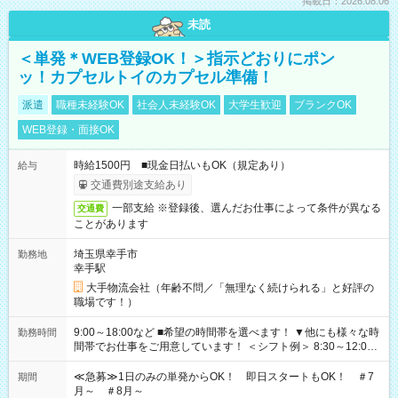
掲載日：2026.08.06
未読
＜単発＊WEB登録OK！＞指示どおりにポン
ッ！カプセルトイのカプセル準備！
派遣
職種未経験OK
社会人未経験OK
大学生歓迎
ブランクOK
WEB登録・面接OK
時給1500円 ■現金日払いもOK（規定あり）
給与
交通費別途支給あり
一部支給 ※登録後、選んだお仕事によって条件が異なる
交通費
ことがあります
埼玉県幸手市
勤務地
幸手駅
大手物流会社（年齢不問／「無理なく続けられる」と好評の
職場です！）
9:00～18:00など ■希望の時間帯を選べます！ ▼他にも様々な時
勤務時間
間帯でお仕事をご用意しています！ ＜シフト例＞ 8:30～12:00
17:00～22:00 13:00～22:00 22:00～翌6:00 など
≪急募≫1日のみの単発からOK！ 即日スタートもOK！ ＃7
期間
月～ ＃8月～