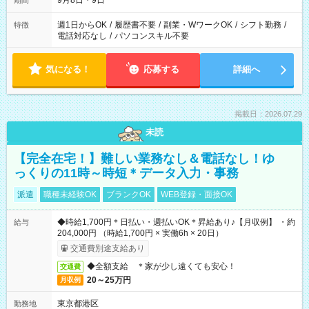
9月8日・9日
期間
週1日からOK
/
履歴書不要
/
副業・WワークOK
/
シフト勤務
/
特徴
電話対応なし
/
パソコンスキル不要
気になる！
応募する
詳細へ
掲載日：2026.07.29
未読
【完全在宅！】難しい業務なし＆電話なし！ゆ
っくりの11時～時短＊データ入力・事務
派遣
職種未経験OK
ブランクOK
WEB登録・面接OK
◆時給1,700円＊日払い・週払いOK＊昇給あり♪【月収例】 ・約
給与
204,000円 （時給1,700円 × 実働6h × 20日）
交通費別途支給あり
◆全額支給 ＊家が少し遠くても安心！
交通費
20～25万円
月収例
東京都港区
勤務地