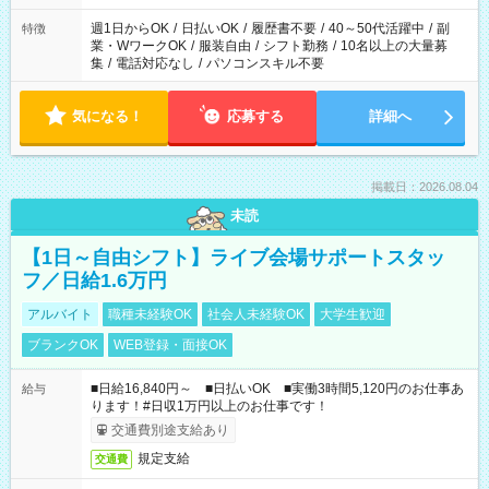
週1日からOK
/
日払いOK
/
履歴書不要
/
40～50代活躍中
/
副
特徴
業・WワークOK
/
服装自由
/
シフト勤務
/
10名以上の大量募
集
/
電話対応なし
/
パソコンスキル不要
気になる！
応募する
詳細へ
掲載日：2026.08.04
未読
【1日～自由シフト】ライブ会場サポートスタッ
フ／日給1.6万円
アルバイト
職種未経験OK
社会人未経験OK
大学生歓迎
ブランクOK
WEB登録・面接OK
■日給16,840円～ ■日払いOK ■実働3時間5,120円のお仕事あ
給与
ります！#日収1万円以上のお仕事です！
交通費別途支給あり
規定支給
交通費