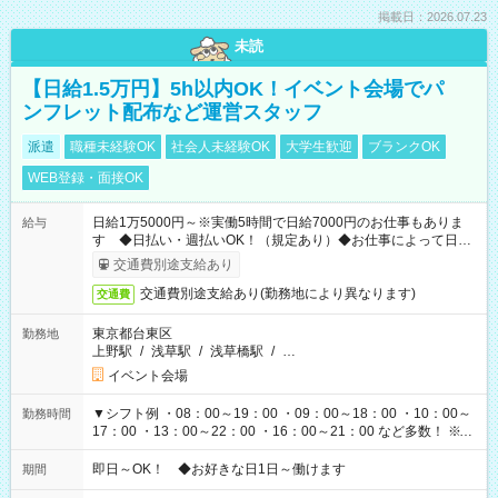
掲載日：2026.07.23
未読
【日給1.5万円】5h以内OK！イベント会場でパ
ンフレット配布など運営スタッフ
派遣
職種未経験OK
社会人未経験OK
大学生歓迎
ブランクOK
WEB登録・面接OK
日給1万5000円～※実働5時間で日給7000円のお仕事もありま
給与
す ◆日払い・週払いOK！（規定あり）◆お仕事によって日給
も異なります
交通費別途支給あり
交通費別途支給あり(勤務地により異なります)
交通費
東京都台東区
勤務地
上野駅
/
浅草駅
/
浅草橋駅
/
…
イベント会場
▼シフト例 ・08：00～19：00 ・09：00～18：00 ・10：00～
勤務時間
17：00 ・13：00～22：00 ・16：00～21：00 など多数！ ※お
仕事により勤務時間が異なります
即日～OK！ ◆お好きな日1日～働けます
期間