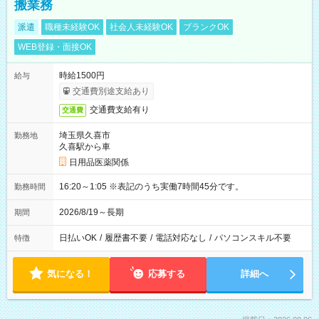
搬業務
派遣
職種未経験OK
社会人未経験OK
ブランクOK
WEB登録・面接OK
時給1500円
給与
交通費別途支給あり
交通費支給有り
交通費
埼玉県久喜市
勤務地
久喜駅から車
日用品医薬関係
16:20～1:05 ※表記のうち実働7時間45分です。
勤務時間
2026/8/19～長期
期間
日払いOK
/
履歴書不要
/
電話対応なし
/
パソコンスキル不要
特徴
気になる！
応募する
詳細へ