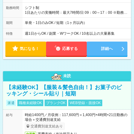
円（役割手当＋100円）×6時間＝日収8,400円＋交通費 【試用期
間】試用期間なし
シフト制
勤務時間
1日あたりの実働時間：最大7時間/日 09：00～17：00 ※勤務時
間は 試験により異なります。
単発・1日のみOK / 短期（1ヶ月以内）
期間
週1日からOK / 副業・WワークOK / 10名以上の大量募集
特徴
気になる！
応募する
詳細へ
未読
【未経験OK】【服装＆髪色自由！】お菓子のピ
ッキング・シール貼り｜短期
派遣
職種未経験OK
ブランクOK
WEB登録・面接OK
時給1400円／月収例：117,600円＝1,400円×4時間×21日勤務の
給与
場合＋交通費別途支給
交通費別途支給あり