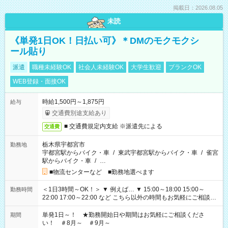
掲載日：2026.08.05
未読
《単発1日OK！日払い可》＊DMのモクモクシ
ール貼り
派遣
職種未経験OK
社会人未経験OK
大学生歓迎
ブランクOK
WEB登録・面接OK
時給1,500円～1,875円
給与
交通費別途支給あり
■ 交通費規定内支給 ※派遣先による
交通費
栃木県宇都宮市
勤務地
宇都宮駅からバイク・車
/
東武宇都宮駅からバイク・車
/
雀宮
駅からバイク・車
/
…
■物流センターなど ■勤務地選べます
＜1日3時間～OK！＞ ▼ 例えば… ▼ 15:00～18:00 15:00～
勤務時間
22:00 17:00～22:00 など こちら以外の時間もお気軽にご相談く
ださい！
単発1日～！ ★勤務開始日や期間はお気軽にご相談くださ
期間
い！ ＃8月～ ＃9月～