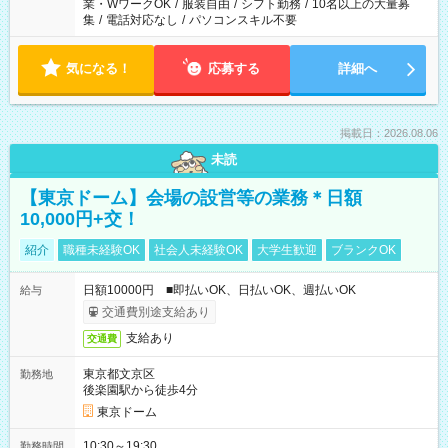
業・WワークOK
/
服装自由
/
シフト勤務
/
10名以上の大量募
集
/
電話対応なし
/
パソコンスキル不要
気になる！
応募する
詳細へ
掲載日：2026.08.06
未読
【東京ドーム】会場の設営等の業務＊日額
10,000円+交！
紹介
職種未経験OK
社会人未経験OK
大学生歓迎
ブランクOK
日額10000円 ■即払いOK、日払いOK、週払いOK
給与
交通費別途支給あり
支給あり
交通費
東京都文京区
勤務地
後楽園駅から徒歩4分
東京ドーム
10:30～19:30
勤務時間