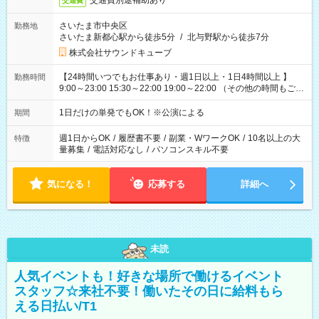
交通費別途補助あり
交通費
さいたま市中央区
勤務地
さいたま新都心駅から徒歩5分
/
北与野駅から徒歩7分
株式会社サウンドキューブ
【24時間いつでもお仕事あり・週1日以上・1日4時間以上 】
勤務時間
9:00～23:00 15:30～22:00 19:00～22:00 （その他の時間もござ
います！） 19:00～23:30 21:00～翌5:00 etc... ※上記シフトは
一例です。現場により、時間が異なります！ ※イベントが早く
1日だけの単発でもOK！※公演による
期間
終わった際でも、その日の予定分のお給料を全支給！
週1日からOK
/
履歴書不要
/
副業・WワークOK
/
10名以上の大
特徴
量募集
/
電話対応なし
/
パソコンスキル不要
気になる！
応募する
詳細へ
未読
人気イベントも！好きな場所で働けるイベント
スタッフ☆来社不要！働いたその日に給料もら
える日払い/T1