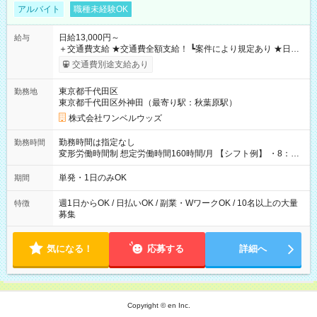
アルバイト
職種未経験OK
日給13,000円～
給与
＋交通費支給 ★交通費全額支給！ ┗案件により規定あり ★日払
いOK！（規定あり） ┗働いたその日に現金GET♪ お仕事後はコ
交通費別途支給あり
ンビニATMから 日払い分を引き落とせます！ 【試用期間】試
用期間なし
東京都千代田区
勤務地
東京都千代田区外神田（最寄り駅：秋葉原駅）
株式会社ワンベルウッズ
勤務時間は指定なし
勤務時間
変形労働時間制 想定労働時間160時間/月 【シフト例】 ・8：00
～21：00
単発・1日のみOK
期間
週1日からOK / 日払いOK / 副業・WワークOK / 10名以上の大量
特徴
募集
気になる！
応募する
詳細へ
Copyright © en Inc.