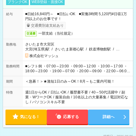
ブランクOK
WEB登録・面接OK
■日給16,840円～ ■日払いOK ■実働3時間 5,120円#日収1万
給与
円以上のお仕事です！
交通費別途支給あり
一部支給（当社規定）
交通費
さいたま市大宮区
勤務地
大宮(埼玉県)駅
/
さいたま新都心駅
/
鉄道博物館駅
/
…
株式会社マッシュ
■シフト例 ・07:00～23:00 ・09:00～12:00 ・10:00～17:00 ・
勤務時間
18:00～23:00 ・19:00～07:00 ・20:00～09:00 ・22:00～06:00
etc ★最短3時間で5,120円のお仕事から／15時間で2万円近く稼
げるお仕事も！ ご希望のお時間に合わせてご紹介！ ※シフトは
＜急募！＞★激短1日のみ～OK！8月～もご案内可能！
期間
現場によって異なります。 ※勿論、休憩時間はあるのでご安心
ください！
週1日からOK
/
日払いOK
/
履歴書不要
/
40～50代活躍中
/
副
特徴
業・WワークOK
/
服装自由
/
10名以上の大量募集
/
電話対応な
し
/
パソコンスキル不要
気になる！
応募する
詳細へ