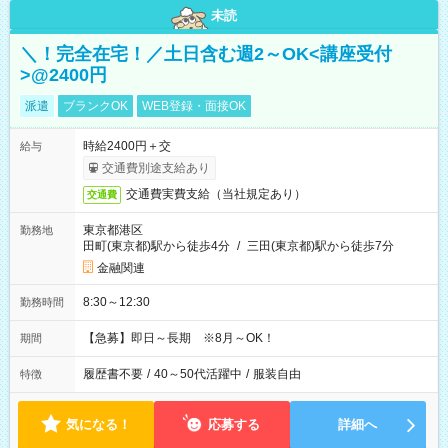
未読
＼！完全在宅！／土日含む週2～OK<講座受付
>@2400円
派遣
ブランクOK
WEB登録・面接OK
時給2400円＋交
給与
交通費別途支給あり
交通費実費支給（当社規定あり）
交通費
東京都港区
勤務地
田町(東京都)駅から徒歩4分
/
三田(東京都)駅から徒歩7分
金融関連
8:30～12:30
勤務時間
【急募】即日～長期 ※8月～OK！
期間
履歴書不要
/
40～50代活躍中
/
服装自由
特徴
気になる！
応募する
詳細へ