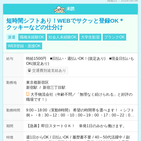
掲載日：2026.08.06
未読
短時間シフトあり！WEBでサクッと登録OK＊
クッキーなどの仕分け
派遣
職種未経験OK
社会人未経験OK
大学生歓迎
ブランクOK
WEB登録・面接OK
時給1500円 ■日払い・週払いOK！(規定あり) ■現金日払いも
給与
OK(規定あり)
交通費別途支給あり
東京都新宿区
勤務地
新宿駅
/
新宿三丁目駅
大手物流会社（年齢不問／「無理なく続けられる」と好評の
職場です！）
9:00～18:00（実動8時間） 希望の時間帯を選べます！ ＜シフト
勤務時間
例＞ ・8：30～12：00 ・10：00～19：00 ・17：00～22：00
・13：00～22：00 ・22：00～翌6：00 など
【急募】即日スタートＯＫ！ 単発1日のみから働けます。
期間
週1日からOK
/
日払いOK
/
履歴書不要
/
40～50代活躍中
/
副
特徴