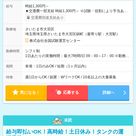
時給1,300円～
給与
★交通費一部支給 時給1,300円～ ※試験・役割により手当あり
※勤務回数により昇給あり 【即給（前払い）オプションあ
交通費別途支給あり
り！】 希望される場合、勤務から1週間ほどで給与の一部を受け
取れます。 ※手数料418円がかかります。 【過去試験日の収入
さいたま市大宮区
勤務地
例】 ・河合塾模擬試験 8:30～17:30（休憩1時間） 時給1,300円
埼玉県埼玉県さいたま市大宮区錦町（最寄り駅：大宮駅）
×8時間＝日収10,400円＋交通費 ※当日の役割により時給＋100
円の場合あり ・国家試験 7:00～13:30（休憩なし） 時給1,300
株式会社全国試験運営センター
円（役割手当＋100円）×6時間＝日収8,400円＋交通費 【試用期
間】試用期間なし
シフト制
勤務時間
1日あたりの実働時間：最大7時間/日 09：00～17：00 ※勤務時
間は 試験により異なります。
単発・1日のみOK / 短期（1ヶ月以内）
期間
週1日からOK / 副業・WワークOK / 10名以上の大量募集
特徴
気になる！
応募する
詳細へ
未読
給与即払いOK！高時給！土日休み！タンクの運