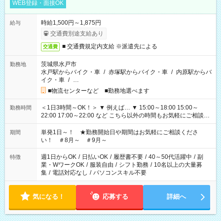
WEB登録・面接OK
時給1,500円～1,875円
給与
交通費別途支給あり
■ 交通費規定内支給 ※派遣先による
交通費
茨城県水戸市
勤務地
水戸駅からバイク・車
/
赤塚駅からバイク・車
/
内原駅からバ
イク・車
/
…
■物流センターなど ■勤務地選べます
＜1日3時間～OK！＞ ▼ 例えば… ▼ 15:00～18:00 15:00～
勤務時間
22:00 17:00～22:00 など こちら以外の時間もお気軽にご相談く
ださい！
単発1日～！ ★勤務開始日や期間はお気軽にご相談くださ
期間
い！ ＃8月～ ＃9月～
週1日からOK
/
日払いOK
/
履歴書不要
/
40～50代活躍中
/
副
特徴
業・WワークOK
/
服装自由
/
シフト勤務
/
10名以上の大量募
集
/
電話対応なし
/
パソコンスキル不要
気になる！
応募する
詳細へ