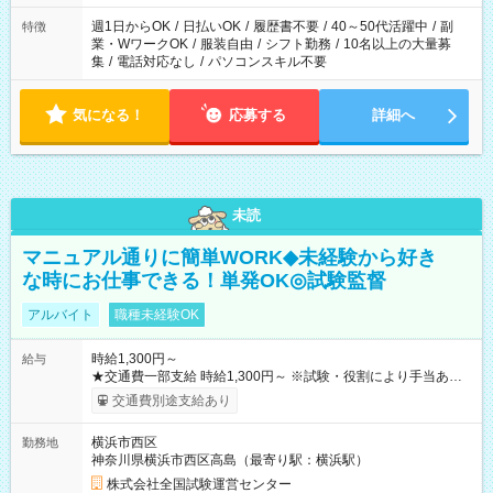
週1日からOK
/
日払いOK
/
履歴書不要
/
40～50代活躍中
/
副
特徴
業・WワークOK
/
服装自由
/
シフト勤務
/
10名以上の大量募
集
/
電話対応なし
/
パソコンスキル不要
気になる！
応募する
詳細へ
未読
マニュアル通りに簡単WORK◆未経験から好き
な時にお仕事できる！単発OK◎試験監督
アルバイト
職種未経験OK
時給1,300円～
給与
★交通費一部支給 時給1,300円～ ※試験・役割により手当あり
※勤務回数により昇給あり 【即給（前払い）オプションあ
交通費別途支給あり
り！】 希望される場合、勤務から1週間ほどで給与の一部を受け
取れます。 ※手数料418円がかかります。 【過去試験日の収入
横浜市西区
勤務地
例】 ・河合塾模擬試験 8:30～17:30（休憩1時間） 時給1,300円
神奈川県横浜市西区高島（最寄り駅：横浜駅）
×8時間＝日収10,400円＋交通費 ※当日の役割により時給＋100
円の場合あり ・国家試験 7:00～13:30（休憩なし） 時給1,300
株式会社全国試験運営センター