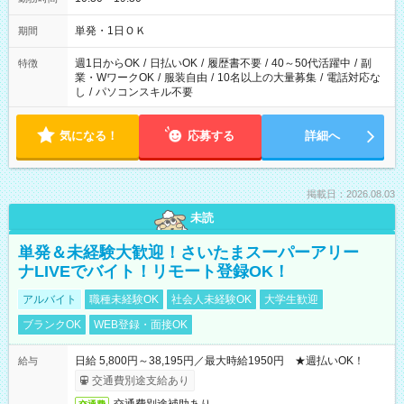
単発・1日ＯＫ
期間
週1日からOK
/
日払いOK
/
履歴書不要
/
40～50代活躍中
/
副
特徴
業・WワークOK
/
服装自由
/
10名以上の大量募集
/
電話対応な
し
/
パソコンスキル不要
気になる！
応募する
詳細へ
掲載日：2026.08.03
未読
単発＆未経験大歓迎！さいたまスーパーアリー
ナLIVEでバイト！リモート登録OK！
アルバイト
職種未経験OK
社会人未経験OK
大学生歓迎
ブランクOK
WEB登録・面接OK
日給 5,800円～38,195円／最大時給1950円 ★週払いOK！
給与
交通費別途支給あり