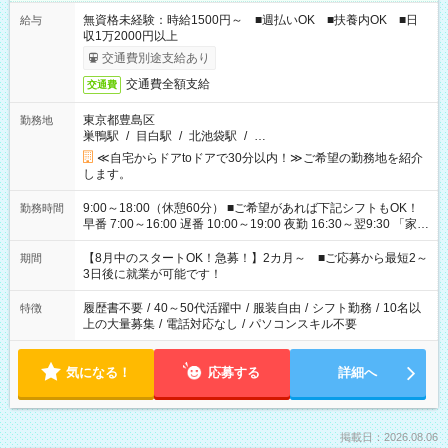
無資格未経験：時給1500円～ ■週払いOK ■扶養内OK ■日
給与
収1万2000円以上
交通費別途支給あり
交通費全額支給
交通費
東京都豊島区
勤務地
巣鴨駅
/
目白駅
/
北池袋駅
/
…
≪自宅からドアtoドアで30分以内！≫ご希望の勤務地を紹介
します。
9:00～18:00（休憩60分） ■ご希望があれば下記シフトもOK！
勤務時間
早番 7:00～16:00 遅番 10:00～19:00 夜勤 16:30～翌9:30 「家族
と休みを合わせたい」 「余裕を持って夕飯の準備がしたい」
「できれば残業はしたくない」 など、ご希望を教えてください
【8月中のスタートOK！急募！】2カ月～ ■ご応募から最短2～
期間
ね。 ※Wワーク希望の方へ 今ご覧のお仕事で希望する勤務時間
3日後に就業が可能です！
と、もう1つのお仕事の勤務時間。 合計で週40時間を超える場
合は応募できません。
履歴書不要
/
40～50代活躍中
/
服装自由
/
シフト勤務
/
10名以
特徴
上の大量募集
/
電話対応なし
/
パソコンスキル不要
気になる！
応募する
詳細へ
掲載日：2026.08.06