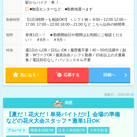
駅からバイク・車
/
…
■物流センターなど ■勤務地選べます
【1日3時間～も相談OK!】 ＜シフト例＞ 9:00～12:00 12:00～
勤務時間
17:00 17:00～22:00 18:00～21:00 など こちら以外の時間帯も
お気軽にご相談ください！
単発1日～！ ★勤務開始日や期間はお気軽にご相談くださ
期間
い！ ＃8月～ ＃9月～
週1日からOK
/
日払いOK
/
履歴書不要
/
40～50代活躍中
/
副
特徴
業・WワークOK
/
服装自由
/
シフト勤務
/
10名以上の大量募
集
/
電話対応なし
/
パソコンスキル不要
気になる！
応募する
詳細へ
掲載日：2026.08.05
未読
【夏だ！花火だ！単発バイトだ!!】会場の準備
などの花火大会スタッフ＊激単1日OK
アルバイト
職種未経験OK
社会人未経験OK
大学生歓迎