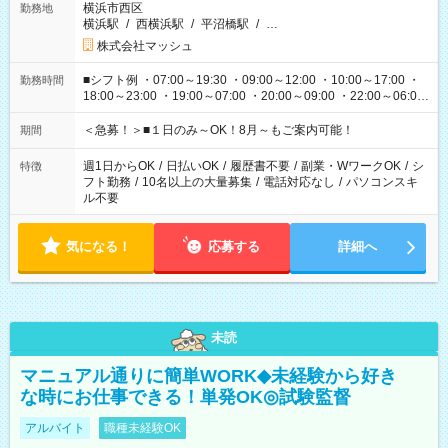
横浜市西区
勤務地
横浜駅
/
西横浜駅
/
平沼橋駅
/
…
株式会社マッシュ
■シフト例 ・07:00～19:30 ・09:00～12:00 ・10:00～17:00 ・
勤務時間
18:00～23:00 ・19:00～07:00 ・20:00～09:00 ・22:00～06:00
etc ★最短で3時間で5,120円のお仕事から 15時間で2万円近く稼
げるお仕事も！ ご希望のお時間に合わせてご紹介！ ※シフトは
＜急募！＞■１日のみ～OK！8月～もご案内可能！
期間
現場によって異なります。 ※勿論、休憩時間はあるのでご安心
ください！
週1日からOK
/
日払いOK
/
履歴書不要
/
副業・WワークOK
/
シ
特徴
フト勤務
/
10名以上の大量募集
/
電話対応なし
/
パソコンスキ
ル不要
気になる！
応募する
詳細へ
未読
マニュアル通りに簡単WORK◆未経験から好き
な時にお仕事できる！単発OK◎試験監督
アルバイト
職種未経験OK