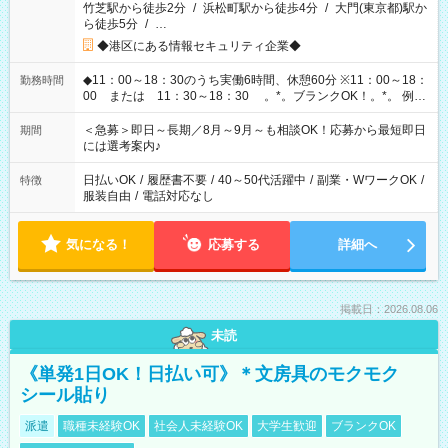
竹芝駅から徒歩2分
/
浜松町駅から徒歩4分
/
大門(東京都)駅か
ら徒歩5分
/
…
◆港区にある情報セキュリティ企業◆
◆11：00～18：30のうち実働6時間、休憩60分 ※11：00～18：
勤務時間
00 または 11：30～18：30 。*。ブランクOK！。*。 例え
ば前職が、 在宅/財団法人/事務/コールセンター/受付/販売/カフェ
スタッフ スイーツ販売/ホテルフロント/化粧品販売/など 様々な
＜急募＞即日～長期／8月～9月～も相談OK！応募から最短即日
期間
業界から入社して活躍されています♪
には選考案内♪
日払いOK
/
履歴書不要
/
40～50代活躍中
/
副業・WワークOK
/
特徴
服装自由
/
電話対応なし
気になる！
応募する
詳細へ
掲載日：2026.08.06
未読
《単発1日OK！日払い可》＊文房具のモクモク
シール貼り
派遣
職種未経験OK
社会人未経験OK
大学生歓迎
ブランクOK