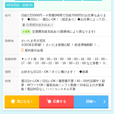
WEB登録・面接OK
日給1万5000円～※実働5時間で日給7000円のお仕事もありま
給与
す ◆日払い・週払いOK！（規定あり）◆お仕事によって日給
も異なります
交通費別途支給あり
交通費別途支給あり(勤務地により異なります)
交通費
さいたま市大宮区
勤務地
大宮(埼玉県)駅
/
さいたま新都心駅
/
鉄道博物館駅
/
…
屋内展示会場
▼シフト例 ・08：00～19：00 ・09：00～18：00 ・10：00～
勤務時間
17：00 ・13：00～22：00 ・16：00～21：00 など多数！ ※お
仕事により勤務時間が異なります
お好きな日1日～OK！すぐに働けます！ ◆急募
期間
週1日からOK
/
日払いOK
/
履歴書不要
/
40～50代活躍中
/
副
特徴
業・WワークOK
/
服装自由
/
シフト勤務
/
10名以上の大量募
集
/
電話対応なし
/
パソコンスキル不要
気になる！
応募する
詳細へ