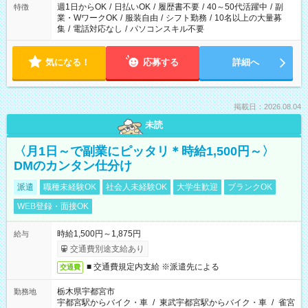
週1日からOK
/
日払いOK
/
履歴書不要
/
40～50代活躍中
/
副
特徴
業・WワークOK
/
服装自由
/
シフト勤務
/
10名以上の大量募
集
/
電話対応なし
/
パソコンスキル不要
気になる！
応募する
詳細へ
掲載日：2026.08.04
未読
〈月1日～で副業にピッタリ＊時給1,500円～〉
DMのカンタン仕分け
派遣
職種未経験OK
社会人未経験OK
大学生歓迎
ブランクOK
WEB登録・面接OK
時給1,500円～1,875円
給与
交通費別途支給あり
■ 交通費規定内支給 ※派遣先による
交通費
栃木県宇都宮市
勤務地
宇都宮駅からバイク・車
/
東武宇都宮駅からバイク・車
/
雀宮