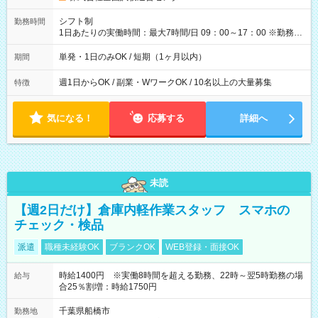
円（役割手当＋100円）×6時間＝日収8,400円＋交通費 【試用期
間】試用期間なし
シフト制
勤務時間
1日あたりの実働時間：最大7時間/日 09：00～17：00 ※勤務時
間は 試験により異なります。
単発・1日のみOK / 短期（1ヶ月以内）
期間
週1日からOK / 副業・WワークOK / 10名以上の大量募集
特徴
気になる！
応募する
詳細へ
未読
【週2日だけ】倉庫内軽作業スタッフ スマホの
チェック・検品
派遣
職種未経験OK
ブランクOK
WEB登録・面接OK
時給1400円 ※実働8時間を超える勤務、22時～翌5時勤務の場
給与
合25％割増：時給1750円
千葉県船橋市
勤務地