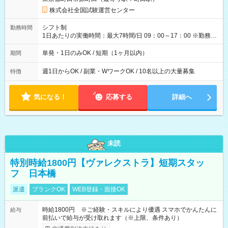
×8時間＝日収10,400円＋交通費 ※当日の役割により時給＋100
円の場合あり ・国家試験 7:00～13:30（休憩なし） 時給1,300
株式会社全国試験運営センター
円（役割手当＋100円）×6時間＝日収8,400円＋交通費 【試用期
間】試用期間なし
シフト制
勤務時間
1日あたりの実働時間：最大7時間/日 09：00～17：00 ※勤務時
間は 試験により異なります。
単発・1日のみOK / 短期（1ヶ月以内）
期間
週1日からOK / 副業・WワークOK / 10名以上の大量募集
特徴
気になる！
応募する
詳細へ
未読
特別時給1800円【ヴァレクストラ】短期スタッ
フ 日本橋
派遣
ブランクOK
WEB登録・面接OK
時給1800円 ※ご経験・スキルにより優遇 スマホでかんたんに
給与
前払いで給与が受け取れます（※上限、条件あり）