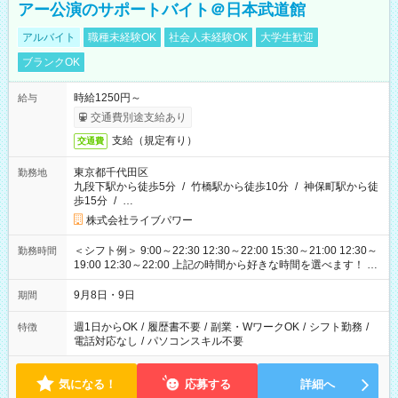
アー公演のサポートバイト＠日本武道館
アルバイト
職種未経験OK
社会人未経験OK
大学生歓迎
ブランクOK
時給1250円～
給与
交通費別途支給あり
支給（規定有り）
交通費
東京都千代田区
勤務地
九段下駅から徒歩5分
/
竹橋駅から徒歩10分
/
神保町駅から徒
歩15分
/
…
株式会社ライブパワー
＜シフト例＞ 9:00～22:30 12:30～22:00 15:30～21:00 12:30～
勤務時間
19:00 12:30～22:00 上記の時間から好きな時間を選べます！ ※
時間は変更となる可能性があります
9月8日・9日
期間
週1日からOK
/
履歴書不要
/
副業・WワークOK
/
シフト勤務
/
特徴
電話対応なし
/
パソコンスキル不要
気になる！
応募する
詳細へ