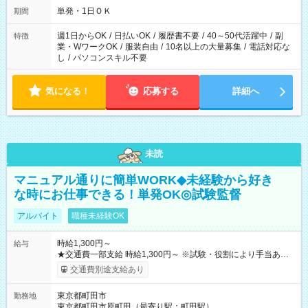
単発・1日ＯＫ
期間
週1日からOK
/
日払いOK
/
履歴書不要
/
40～50代活躍中
/
副
特徴
業・WワークOK
/
服装自由
/
10名以上の大量募集
/
電話対応な
し
/
パソコンスキル不要
気になる！
応募する
詳細へ
未読
マニュアル通りに簡単WORK◆未経験から好き
な時にお仕事できる！単発OK◎試験監督
アルバイト
職種未経験OK
時給1,300円～
給与
★交通費一部支給 時給1,300円～ ※試験・役割により手当あり
※勤務回数により昇給あり 【即給（前払い）オプションあ
交通費別途支給あり
り！】 希望される場合、勤務から1週間ほどで給与の一部を受け
取れます。 ※手数料418円がかかります。 【過去試験日の収入
東京都町田市
勤務地
例】 ・河合塾模擬試験 8:30～17:30（休憩1時間） 時給1,300円
東京都町田市原町田（最寄り駅：町田駅）