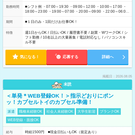
■シフト例 ・07:00～19:30 ・09:00～12:00 ・10:00～17:00 ・
勤務時間
18:00～23:00 ・19:00～07:00 ・20:00～09:00 ・22:00～06:00
etc ★最短で3時間で5,120円のお仕事から 15時間で2万円近く稼
げるお仕事も！ ご希望のお時間に合わせてご紹介！ ※シフトは
■１日のみ・1回だけお仕事OK！
期間
現場によって異なります。 ※勿論、休憩時間はあるのでご安心
ください！
週1日からOK
/
日払いOK
/
履歴書不要
/
副業・WワークOK
/
シ
特徴
フト勤務
/
10名以上の大量募集
/
電話対応なし
/
パソコンスキ
ル不要
気になる！
応募する
詳細へ
掲載日：2026.08.05
未読
＜単発＊WEB登録OK！＞指示どおりにポン
ッ！カプセルトイのカプセル準備！
派遣
職種未経験OK
社会人未経験OK
大学生歓迎
ブランクOK
WEB登録・面接OK
時給1500円 ■現金日払いもOK（規定あり）
給与