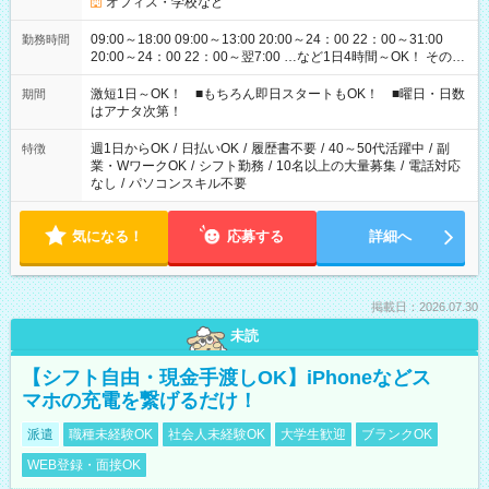
オフィス・学校など
09:00～18:00 09:00～13:00 20:00～24：00 22：00～31:00
勤務時間
20:00～24：00 22：00～翌7:00 …など1日4時間～OK！ その他
シフトもございます！ お気軽にご相談ください！
激短1日～OK！ ■もちろん即日スタートもOK！ ■曜日・日数
期間
はアナタ次第！
週1日からOK
/
日払いOK
/
履歴書不要
/
40～50代活躍中
/
副
特徴
業・WワークOK
/
シフト勤務
/
10名以上の大量募集
/
電話対応
なし
/
パソコンスキル不要
気になる！
応募する
詳細へ
掲載日：2026.07.30
未読
【シフト自由・現金手渡しOK】iPhoneなどス
マホの充電を繋げるだけ！
派遣
職種未経験OK
社会人未経験OK
大学生歓迎
ブランクOK
WEB登録・面接OK