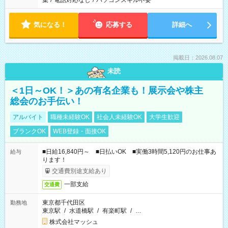
集
/
電話対応なし
/
パソコンスキル不要
気になる！
応募する
詳細へ
掲載日：2026.08.07
未読
＜1日～OK！＞あの有名企業も！展示会や株主
総会のお手伝い！
アルバイト
職種未経験OK
社会人未経験OK
大学生歓迎
ブランクOK
WEB登録・面接OK
■日給16,840円～ ■日払いOK ■実働3時間5,120円のお仕事あ
給与
ります！
交通費別途支給あり
一部支給
交通費
東京都千代田区
勤務地
東京駅
/
水道橋駅
/
有楽町駅
/
…
株式会社マッシュ