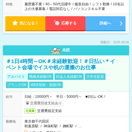
合は応募できません。
履歴書不要
/
40～50代活躍中
/
服装自由
/
シフト勤務
/
10名以
特徴
上の大量募集
/
電話対応なし
/
パソコンスキル不要
気になる！
応募する
詳細へ
掲載日：2026.08.06
未読
＃1日4時間～OK＃未経験歓迎！＃日払い＊イ
ベント会場でイスや机の運搬のお仕事
アルバイト
職種未経験OK
社会人未経験OK
大学生歓迎
ブランクOK
WEB登録・面接OK
日給：10000円～ 半日：5000円～ ■日払いOK！
給与
交通費別途支給あり
交通費規定支給
交通費
東京都千代田区
勤務地
秋葉原駅
/
神保町駅
/
麹町駅
/
…