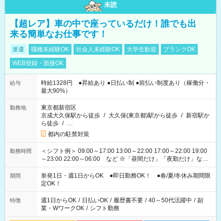
未読
【超レア】車の中で座っているだけ！誰でも出
来る簡単なお仕事です！
派遣
職種未経験OK
社会人未経験OK
大学生歓迎
ブランクOK
WEB登録・面接OK
時給1328円 ●昇給あり ●日払い制 ●前払い制度あり（稼働分・
給与
最大90%）
東京都新宿区
勤務地
京成大久保駅から徒歩
/
大久保(東京都)駅から徒歩
/
新宿駅か
ら徒歩
/
…
都内の駐禁対策
＜シフト例＞ 09:00～17:00 13:00～22:00 17:00～22:00 19:00
勤務時間
～23:00 22:00～06:00 など ※「昼間だけ」「夜勤だけ」など
の希望OK
単発1日・週1日からOK ●即日勤務OK！ ●春/夏/冬休み期間限
期間
定OK！
週1日からOK
/
日払いOK
/
履歴書不要
/
40～50代活躍中
/
副
特徴
業・WワークOK
/
シフト勤務