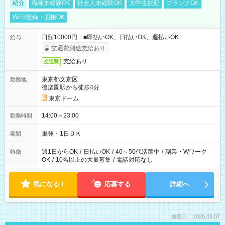
紹介
職種未経験OK
社会人未経験OK
大学生歓迎
ブランクOK
WEB登録・面接OK
日額10000円 ■即払いOK、日払いOK、週払いOK
給与
交通費別途支給あり
支給あり
交通費
東京都文京区
勤務地
後楽園駅から徒歩4分
東京ドーム
14:00～23:00
勤務時間
単発・1日ＯＫ
期間
週1日からOK
/
日払いOK
/
40～50代活躍中
/
副業・Wワーク
特徴
OK
/
10名以上の大量募集
/
電話対応なし
気になる！
応募する
詳細へ
掲載日：2026.08.07