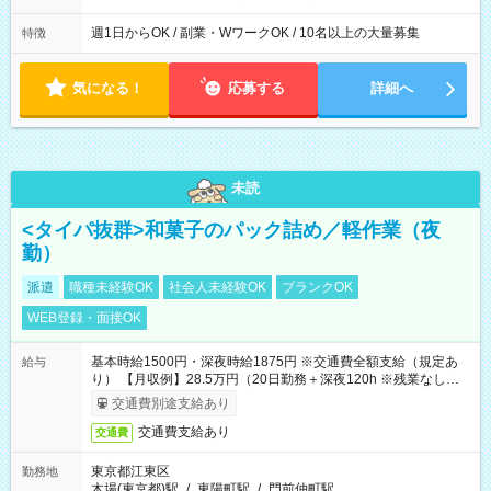
週1日からOK / 副業・WワークOK / 10名以上の大量募集
特徴
気になる！
応募する
詳細へ
未読
<タイパ抜群>和菓子のパック詰め／軽作業（夜
勤）
派遣
職種未経験OK
社会人未経験OK
ブランクOK
WEB登録・面接OK
基本時給1500円・深夜時給1875円 ※交通費全額支給（規定あ
給与
り） 【月収例】28.5万円（20日勤務＋深夜120h ※残業なしの場
合）
交通費別途支給あり
交通費支給あり
交通費
東京都江東区
勤務地
木場(東京都)駅
/
東陽町駅
/
門前仲町駅