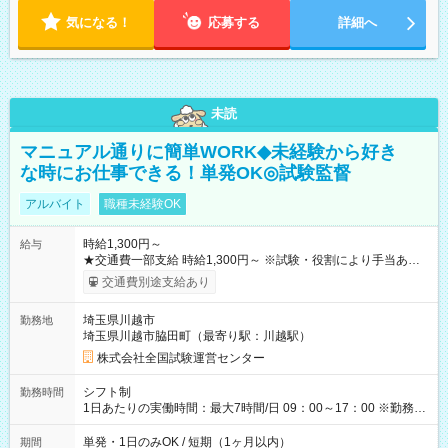
気になる！
応募する
詳細へ
未読
マニュアル通りに簡単WORK◆未経験から好き
な時にお仕事できる！単発OK◎試験監督
アルバイト
職種未経験OK
時給1,300円～
給与
★交通費一部支給 時給1,300円～ ※試験・役割により手当あり
※勤務回数により昇給あり 【即給（前払い）オプションあ
交通費別途支給あり
り！】 希望される場合、勤務から1週間ほどで給与の一部を受け
取れます。 ※手数料418円がかかります。 【過去試験日の収入
埼玉県川越市
勤務地
例】 ・河合塾模擬試験 8:30～17:30（休憩1時間） 時給1,300円
埼玉県川越市脇田町（最寄り駅：川越駅）
×8時間＝日収10,400円＋交通費 ※当日の役割により時給＋100
円の場合あり ・国家試験 7:00～13:30（休憩なし） 時給1,300
株式会社全国試験運営センター
円（役割手当＋100円）×6時間＝日収8,400円＋交通費 【試用期
間】試用期間なし
シフト制
勤務時間
1日あたりの実働時間：最大7時間/日 09：00～17：00 ※勤務時
間は 試験により異なります。
単発・1日のみOK / 短期（1ヶ月以内）
期間