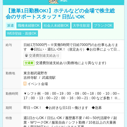
【激単1日勤務OK!】ホテルなどの会場で株主総
会のサポートスタッフ＊日払いOK
派遣
職種未経験OK
社会人未経験OK
大学生歓迎
ブランクOK
WEB登録・面接OK
日給1万5000円～※実働5時間で日給7000円のお仕事もありま
給与
す ◆日払い・週払いOK！（規定あり）◆お仕事によって日給
も異なります
交通費別途支給あり
交通費別途支給あり(勤務地により異なります)
交通費
東京都武蔵野市
勤務地
吉祥寺駅
/
武蔵境駅
イベント会場
▼シフト例 ・08：00～19：00 ・09：00～18：00 ・10：00～
勤務時間
17：00 ・13：00～22：00 ・16：00～21：00 など多数！ ※お
仕事により勤務時間が異なります
即日～OK！ ◆お好きな日1日～働けます ◆急募
期間
週1日からOK
/
日払いOK
/
履歴書不要
/
40～50代活躍中
/
副
特徴
業・WワークOK
/
服装自由
/
シフト勤務
/
10名以上の大量募