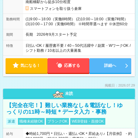
南船橋駅から徒歩10分程度
スマートフォンを取り扱う倉庫
(1)9:00～18:00（実働8時間） (2)10:00～18:00（実働7時間）
勤務時間
(3)10:00～17:00（実働6時間） ※時間帯選べます ※休憩60分
長期 2026年9月スタート予定
期間
日払いOK
/
履歴書不要
/
40～50代活躍中
/
副業・WワークOK
/
特徴
シフト勤務
/
10名以上の大量募集
気になる！
応募する
詳細へ
掲載日：2026.07.29
未読
【完全在宅！】難しい業務なし＆電話なし！ゆ
っくりの11時～時短＊データ入力・事務
派遣
職種未経験OK
ブランクOK
WEB登録・面接OK
◆時給1,700円＊日払い・週払いOK＊昇給あり♪【月収例】 ・約
給与