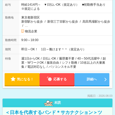
時給1414円～ ▼日払いOK（規定あり） ■初勤務手当あり
給与
※規定による
東京都新宿区
勤務地
新宿駅から徒歩
/
新宿三丁目駅から徒歩
/
高田馬場駅から徒歩
/
…
物流企業
9:00～18:00
勤務時間
即日～OK！ 1日～働けます＾＾（規定あり）
期間
週1日からOK
/
日払いOK
/
履歴書不要
/
40～50代活躍中
/
副
特徴
業・WワークOK
/
服装自由
/
シフト勤務
/
10名以上の大量募
集
/
電話対応なし
/
パソコンスキル不要
気になる！
応募する
詳細へ
掲載日：2026.08.03
未読
＜日本を代表するバンド＊サカナクション＞ツ