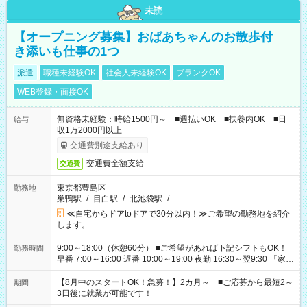
未読
【オープニング募集】おばあちゃんのお散歩付
き添いも仕事の1つ
派遣
職種未経験OK
社会人未経験OK
ブランクOK
WEB登録・面接OK
無資格未経験：時給1500円～ ■週払いOK ■扶養内OK ■日
給与
収1万2000円以上
交通費別途支給あり
交通費全額支給
交通費
東京都豊島区
勤務地
巣鴨駅
/
目白駅
/
北池袋駅
/
…
≪自宅からドアtoドアで30分以内！≫ご希望の勤務地を紹介
します。
9:00～18:00（休憩60分） ■ご希望があれば下記シフトもOK！
勤務時間
早番 7:00～16:00 遅番 10:00～19:00 夜勤 16:30～翌9:30 「家族
と休みを合わせたい」 「余裕を持って夕飯の準備がしたい」
「できれば残業はしたくない」 など、ご希望を教えてください
【8月中のスタートOK！急募！】2カ月～ ■ご応募から最短2～
期間
ね。 ※Wワーク希望の方へ 今ご覧のお仕事で希望する勤務時間
3日後に就業が可能です！
と、もう1つのお仕事の勤務時間。 合計で週40時間を超える場