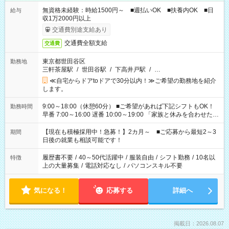
無資格未経験：時給1500円～ ■週払いOK ■扶養内OK ■日
給与
収1万2000円以上
交通費別途支給あり
交通費全額支給
交通費
東京都世田谷区
勤務地
三軒茶屋駅
/
世田谷駅
/
下高井戸駅
/
…
≪自宅からドアtoドアで30分以内！≫ご希望の勤務地を紹介
します。
9:00～18:00（休憩60分） ■ご希望があれば下記シフトもOK！
勤務時間
早番 7:00～16:00 遅番 10:00～19:00 「家族と休みを合わせた
い」 「余裕を持って夕飯の準備がしたい」 「できれば残業はし
たくない」 など、ご希望を教えてくださいね。 ※Wワーク希望
【現在も積極採用中！急募！】2カ月～ ■ご応募から最短2～3
期間
の方へ 今ご覧のお仕事で希望する勤務時間と、もう1つのお仕事
日後の就業も相談可能です！
の勤務時間。 合計で週40時間を超える場合は応募できません。
履歴書不要
/
40～50代活躍中
/
服装自由
/
シフト勤務
/
10名以
特徴
上の大量募集
/
電話対応なし
/
パソコンスキル不要
気になる！
応募する
詳細へ
掲載日：2026.08.07