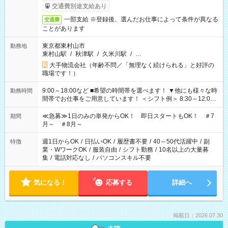
交通費別途支給あり
一部支給 ※登録後、選んだお仕事によって条件が異なる
交通費
ことがあります
東京都東村山市
勤務地
東村山駅
/
秋津駅
/
久米川駅
/
…
大手物流会社（年齢不問／「無理なく続けられる」と好評の
職場です！）
9:00～18:00など ■希望の時間帯を選べます！ ▼他にも様々な時
勤務時間
間帯でお仕事をご用意しています！ ＜シフト例＞ 8:30～12:00
17:00～22:00 13:00～22:00 22:00～翌6:00 など
≪急募≫1日のみの単発からOK！ 即日スタートもOK！ ＃7
期間
月～ ＃8月～
週1日からOK
/
日払いOK
/
履歴書不要
/
40～50代活躍中
/
副
特徴
業・WワークOK
/
服装自由
/
シフト勤務
/
10名以上の大量募
集
/
電話対応なし
/
パソコンスキル不要
気になる！
応募する
詳細へ
掲載日：2026.07.30