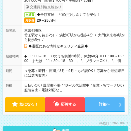
204,000円 （時給1,700円 × 実働6h × 20日）
交通費別途支給あり
◆全額支給 ＊家が少し遠くても安心！
交通費
20～25万円
月収例
東京都港区
勤務地
竹芝駅から徒歩2分
/
浜松町駅から徒歩4分
/
大門(東京都)駅か
ら徒歩5分
/
…
◆港区にある情報セキュリティ企業◆
◆11：00～18：30のうち実働6時間、休憩60分 ※11：00～18：
勤務時間
00 または 11：30～18：30 。*。ブランクOK！。*。 例え
ば前職が、 在宅/財団法人/事務/コールセンター/受付/販売/カフェ
スタッフ スイーツ販売/ホテルフロント/化粧品販売/など 様々な
＜急募＞即日～長期／8月～9月～も相談OK！応募から最短即日
期間
業界から入社して活躍されています♪
には選考案内♪
日払いOK
/
履歴書不要
/
40～50代活躍中
/
副業・WワークOK
/
特徴
服装自由
/
電話対応なし
気になる！
応募する
詳細へ
掲載日：2026.08.07
未読