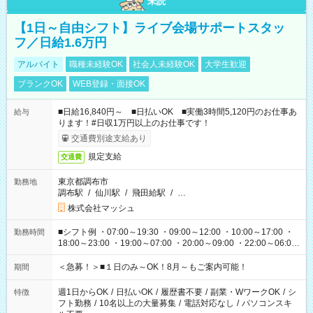
未読
【1日～自由シフト】ライブ会場サポートスタッ
フ／日給1.6万円
アルバイト
職種未経験OK
社会人未経験OK
大学生歓迎
ブランクOK
WEB登録・面接OK
■日給16,840円～ ■日払いOK ■実働3時間5,120円のお仕事あ
給与
ります！#日収1万円以上のお仕事です！
交通費別途支給あり
規定支給
交通費
東京都調布市
勤務地
調布駅
/
仙川駅
/
飛田給駅
/
…
株式会社マッシュ
■シフト例 ・07:00～19:30 ・09:00～12:00 ・10:00～17:00 ・
勤務時間
18:00～23:00 ・19:00～07:00 ・20:00～09:00 ・22:00～06:00
etc ★最短で3時間で5,120円のお仕事から 15時間で2万円近く稼
げるお仕事も！ ご希望のお時間に合わせてご紹介！ ※シフトは
＜急募！＞■１日のみ～OK！8月～もご案内可能！
期間
現場によって異なります。 ※勿論、休憩時間はあるのでご安心
ください！
週1日からOK
/
日払いOK
/
履歴書不要
/
副業・WワークOK
/
シ
特徴
フト勤務
/
10名以上の大量募集
/
電話対応なし
/
パソコンスキ