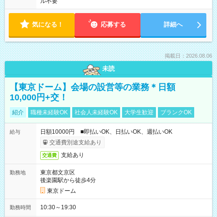
ル不要
気になる！
応募する
詳細へ
掲載日：2026.08.06
未読
【東京ドーム】会場の設営等の業務＊日額
10,000円+交！
紹介
職種未経験OK
社会人未経験OK
大学生歓迎
ブランクOK
日額10000円 ■即払いOK、日払いOK、週払いOK
給与
交通費別途支給あり
支給あり
交通費
東京都文京区
勤務地
後楽園駅から徒歩4分
東京ドーム
10:30～19:30
勤務時間