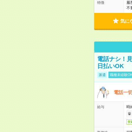
履
特徴
不
気に
電話ナシ！見
日払いOK
派遣
職種未経験O
電話一切
時
給与
交