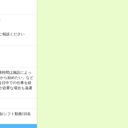
）
ご相談ください
！
 ※勤務時間は施設によっ
間から始めたい」など
は日中での仕事を経
が必要な場合も遠慮
由
/
シフト勤務
/
10名