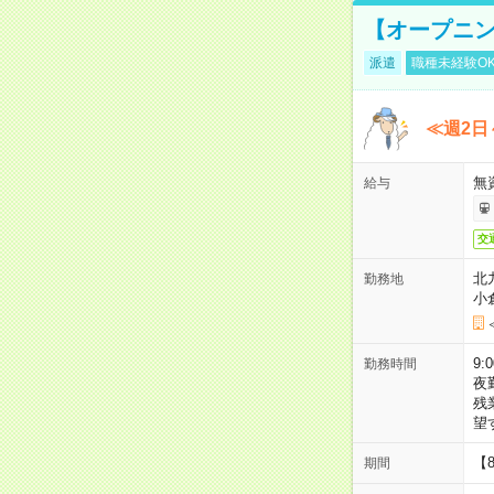
【オープニン
派遣
職種未経験O
≪週2日
無
給与
交
北
勤務地
小
9:
勤務時間
夜
残
望
【
期間