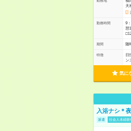
福
勤務地
天
9：
勤務時間
憩1
□1
随
期間
日
特徴
ン
気に
入浴ナシ＊夜
派遣
社会人未経験