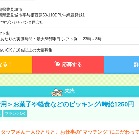
縄県豊見城市
縄県豊見城市字与根西原50-110DPL沖縄豊見城1
アマゾンジャパン合同会社
フト制
日あたりの実働時間：最大8時間/日 シフト例 ・23時～8時
払いOK / 10名以上の大量募集
なる！
応募する
詳
未読
用＞お菓子や軽食などのピッキング/時給1250円
K
ブランクOK
タッフさん一人ひとりと、お仕事の"マッチング"にこだわっ