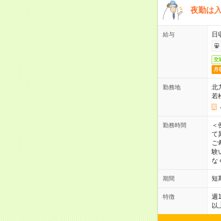
夜勤は
日
給与
交
月
北
勤務地
若
＜
勤務時間
て
ご
験
な
短
期間
週
特徴
以