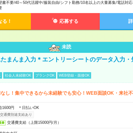
歴書不要
/
40～50代活躍中
/
服装自由
/
シフト勤務
/
10名以上の大量募集
/
電話対応
要
なる！
応募する
詳
未読
たまんま入力＊エントリーシートのデータ入力・
K
社会人未経験OK
ブランクOK
WEB登録・面接OK
なし！集中できるから未経験でも安心！WEB面談OK・来社
給1600円 ＊日払いOK
交通費別途支給あり
交通費支給（上限15000円/月）
通費