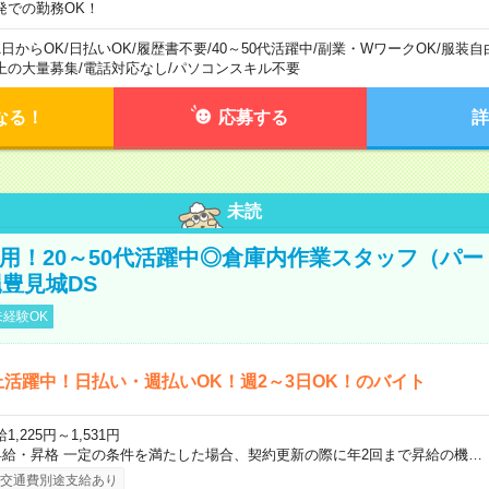
発での勤務OK！
1日からOK
/
日払いOK
/
履歴書不要
/
40～50代活躍中
/
副業・WワークOK
/
服装自
上の大量募集
/
電話対応なし
/
パソコンスキル不要
なる！
応募する
詳
未読
直雇用！20～50代活躍中◎倉庫内作業スタッフ（パー
豊見城DS
経験OK
上活躍中！日払い・週払いOK！週2～3日OK！のバイト
1,225円～1,531円
昇給・昇格 一定の条件を満たした場合、契約更新の際に年2回まで昇給の機…
交通費別途支給あり