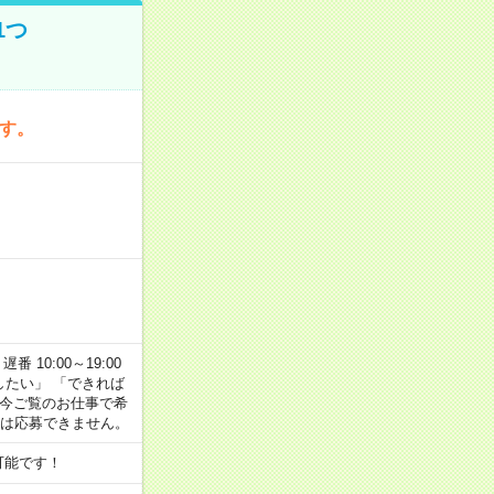
1つ
です。
番 10:00～19:00
がしたい」 「できれば
 今ご覧のお仕事で希
合は応募できません。
可能です！