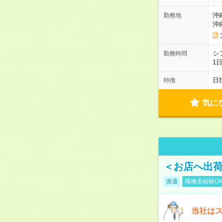
沖
勤務地
沖
シ
勤務時間
1
日
特徴
気に
＜お店へ出荷
派遣
職種未経験O
当社はス