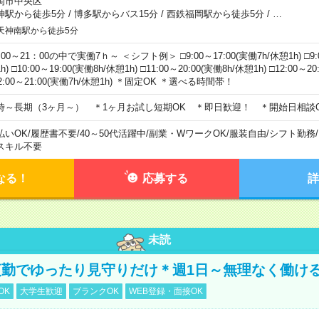
岡市中央区
神駅から徒歩5分
/
博多駅からバス15分
/
西鉄福岡駅から徒歩5分
/
…
天神南駅から徒歩5分
00～21：00の中で実働7ｈ～ ＜シフト例＞ □9:00～17:00(実働7h/休憩1h) □9:0
h) □10:00～19:00(実働8h/休憩1h) □11:00～20:00(実働8h/休憩1h) □12:00～2
2:00～21:00(実働7h/休憩1h) ＊固定OK ＊選べる時間帯！
時～長期（3ヶ月～） ＊1ヶ月お試し短期OK ＊即日歓迎！ ＊開始日相談
払いOK
/
履歴書不要
/
40～50代活躍中
/
副業・WワークOK
/
服装自由
/
シフト勤務
/
スキル不要
なる！
応募する
詳
未読
勤でゆったり見守りだけ＊週1日～無理なく働け
OK
大学生歓迎
ブランクOK
WEB登録・面接OK