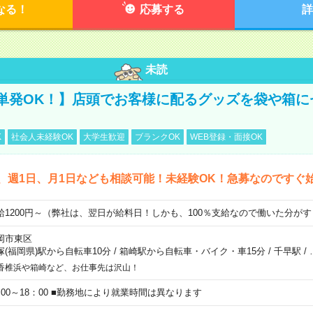
なる！
応募する
詳
未読
単発OK！】店頭でお客様に配るグッズを袋や箱に
K
社会人未経験OK
大学生歓迎
ブランクOK
WEB登録・面接OK
、週1日、月1日なども相談可能！未経験OK！急募なのですぐ
給1200円～（弊社は、翌日が給料日！しかも、100％支給なので働いた分が
岡市東区
塚(福岡県)駅から自転車10分
/
箱崎駅から自転車・バイク・車15分
/
千早駅
/
香椎浜や箱崎など、お仕事先は沢山！
：00～18：00 ■勤務地により就業時間は異なります