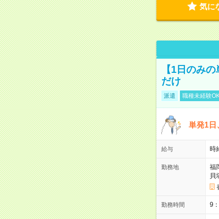
気に
【1日のみの
だけ
派遣
職種未経験O
単発1日
時
給与
福
勤務地
貝
9
勤務時間