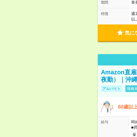
単
期間
週
特徴
以
気に
Amazon
夜勤）｜沖縄
アルバイト
職種未
60歳以
時給
給与
■