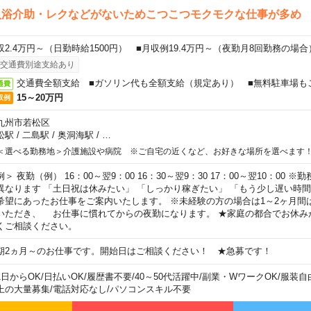
入浴介助・レクなどがないためこつこつモクモクな仕事が多め
収2.4万円～（日勤時給1500円） ■月収例19.4万円～（夜勤月8回勤務の場合
交通費別途支給あり
交通費全額支給 ■ガソリン代も全額支給（規定あり） ■無料駐車場も
通費
15～20万円
収例
九州市若松区
松駅
/
二島駅
/
奥洞海駅
/
…
＜選べる勤務地＞介護施設や病院 ※ご自宅の近くなど、お好きな場所を選べます
例＞ 夜勤（例） 16：00～翌9：00 16：30～翌9：30 17：00～翌10：00
異なります 「土日祝は休みたい」 「しっかり稼ぎたい」 「もう少し遅い時
希望にあったお仕事をご案内いたします。 ※未経験の方の場合は1～2ヶ月間
いただき、 お仕事に慣れてからの夜勤になります。 ★家庭の都合でお休み
くご相談ください。
期2ヵ月～のお仕事です。開始日はご相談ください！ ★急募です！
1日からOK
/
日払いOK
/
履歴書不要
/
40～50代活躍中
/
副業・WワークOK
/
服装自
上の大量募集
/
電話対応なし
/
パソコンスキル不要