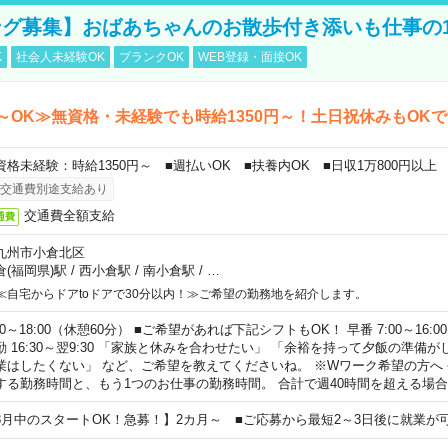
グ募集】おばあちゃんのお散歩付き添いも仕事の
K
社会人未経験OK
ブランクOK
WEB登録・面接OK
～OK≫無資格・未経験でも時給1350円～！土日祝休みもOK
資格未経験：時給1350円～ ■週払いOK ■扶養内OK ■日収1万800円以上
交通費別途支給あり
交通費全額支給
通費
九州市小倉北区
倉(福岡県)駅
/
西小倉駅
/
南小倉駅
/
…
≪自宅からドアtoドアで30分以内！≫ご希望の勤務地を紹介します。
00～18:00（休憩60分） ■ご希望があれば下記シフトもOK！ 早番 7:00～16:00 遅
勤 16:30～翌9:30 「家族と休みを合わせたい」 「余裕を持って夕飯の準備
業はしたくない」 など、ご希望を教えてくださいね。 ※Wワーク希望の方へ
する勤務時間と、もう1つのお仕事の勤務時間。 合計で週40時間を超える場
8月中のスタートOK！急募！】2カ月～ ■ご応募から最短2～3日後に就業が