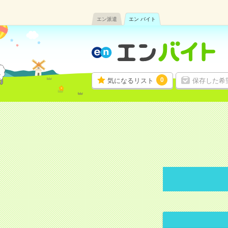
エン派遣
エン バイト
0
気になるリスト
保存した希