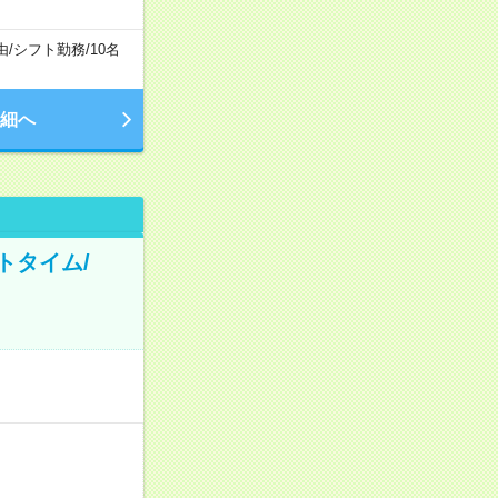
由
/
シフト勤務
/
10名
細へ
トタイム/