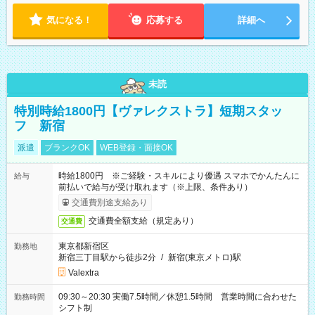
気になる！
応募する
詳細へ
未読
特別時給1800円【ヴァレクストラ】短期スタッ
フ 新宿
派遣
ブランクOK
WEB登録・面接OK
時給1800円 ※ご経験・スキルにより優遇 スマホでかんたんに
給与
前払いで給与が受け取れます（※上限、条件あり）
交通費別途支給あり
交通費全額支給（規定あり）
交通費
東京都新宿区
勤務地
新宿三丁目駅から徒歩2分
/
新宿(東京メトロ)駅
Valextra
09:30～20:30 実働7.5時間／休憩1.5時間 営業時間に合わせた
勤務時間
シフト制