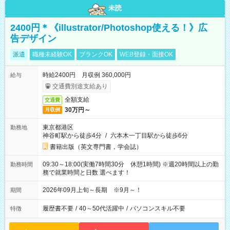
未読
2400円＊《illustrator/Photoshop使える！》広
告デザイン
派遣
職種未経験OK
ブランクOK
WEB登録・面接OK
時給2400円 月収例 360,000円
給与
交通費別途支給あり
全額支給
交通費
30万円～
月収例
東京都港区
勤務地
神谷町駅から徒歩4分
/
六本木一丁目駅から徒歩6分
書籍出版（英文専門書，学会誌）
09:30～18:00(実働7時間30分 休憩1時間) ※週20時間以上の勤
勤務時間
務で就業時間と日数 選べます！
2026年09月上旬～長期 ※9月～！
期間
履歴書不要
/
40～50代活躍中
/
パソコンスキル不要
特徴