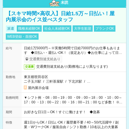
未読
【スキマ時間×高収入】日給1.5万～日払い！屋
内展示会のイス並べスタッフ
派遣
職種未経験OK
社会人未経験OK
大学生歓迎
ブランクOK
WEB登録・面接OK
日給1万5000円～※実働5時間で日給7000円のお仕事もありま
給与
す ◆日払い・週払いOK！（規定あり）◆お仕事によって日給
も異なります
交通費別途支給あり
交通費別途支給あり(勤務地により異なります)
交通費
東京都世田谷区
勤務地
二子玉川駅
/
三軒茶屋駅
/
下北沢駅
/
…
屋内展示会場
▼シフト例 ・08：00～19：00 ・09：00～18：00 ・10：00～
勤務時間
17：00 ・13：00～22：00 ・16：00～21：00 など多数！ ※お
仕事により勤務時間が異なります
お好きな日1日～OK！すぐに働けます！ ◆急募
期間
週1日からOK
/
日払いOK
/
履歴書不要
/
40～50代活躍中
/
副
特徴
業・WワークOK
/
服装自由
/
シフト勤務
/
10名以上の大量募