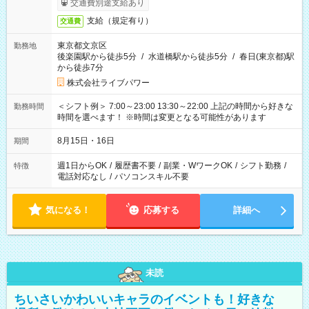
交通費別途支給あり
支給（規定有り）
交通費
東京都文京区
勤務地
後楽園駅から徒歩5分
/
水道橋駅から徒歩5分
/
春日(東京都)駅
から徒歩7分
株式会社ライブパワー
＜シフト例＞ 7:00～23:00 13:30～22:00 上記の時間から好きな
勤務時間
時間を選べます！ ※時間は変更となる可能性があります
8月15日・16日
期間
週1日からOK
/
履歴書不要
/
副業・WワークOK
/
シフト勤務
/
特徴
電話対応なし
/
パソコンスキル不要
気になる！
応募する
詳細へ
未読
ちいさいかわいいキャラのイベントも！好きな