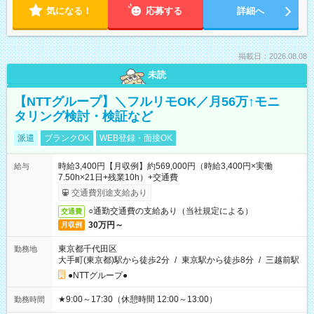
気になる！
応募する
詳細へ
掲載日：2026.08.08
未読
【NTTグループ】＼フルリモOK／月56万↑モニ
タリング検討・検証など
派遣
ブランクOK
WEB登録・面接OK
時給3,400円【月収例】約569,000円（時給3,400円×実働
給与
7.50h×21日+残業10h）+交通費
交通費別途支給あり
○通勤交通費の支給あり（当社規定による）
交通費
30万円～
月収例
東京都千代田区
勤務地
大手町(東京都)駅から徒歩2分
/
東京駅から徒歩8分
/
三越前駅
●NTTグループ●
★9:00～17:30（休憩時間 12:00～13:00）
勤務時間