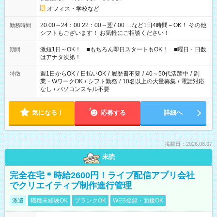
オフィス・学校など
20:00～24：00 22：00～翌7:00 …など1日4時間～OK！ その他
勤務時間
シフトもございます！ お気軽にご相談ください！
激短1日～OK！ ■もちろん即日スタートもOK！ ■曜日・日数
期間
はアナタ次第！
週1日からOK
/
日払いOK
/
履歴書不要
/
40～50代活躍中
/
副
特徴
業・WワークOK
/
シフト勤務
/
10名以上の大量募集
/
電話対応
なし
/
パソコンスキル不要
気になる！
応募する
詳細へ
掲載日：2026.08.07
未読
完全在宅＊時給2600円！ライブ配信アプリ会社
でクリエイティブ制作進行管理
派遣
職種未経験OK
ブランクOK
WEB登録・面接OK