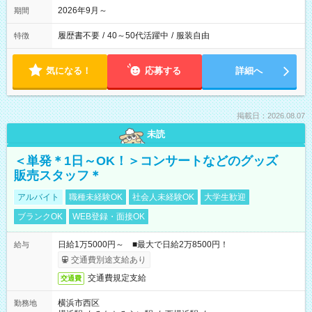
2026年9月～
期間
履歴書不要
/
40～50代活躍中
/
服装自由
特徴
気になる！
応募する
詳細へ
掲載日：2026.08.07
未読
＜単発＊1日～OK！＞コンサートなどのグッズ
販売スタッフ＊
アルバイト
職種未経験OK
社会人未経験OK
大学生歓迎
ブランクOK
WEB登録・面接OK
日給1万5000円～ ■最大で日給2万8500円！
給与
交通費別途支給あり
交通費規定支給
交通費
横浜市西区
勤務地