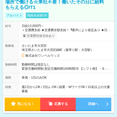
場所で働ける☆来社不要！働いたその日に給料
もらえる◎/T1
アルバイト
職種未経験OK
日給13,000円～
給与
＋交通費支給 ★交通費全額支給！ ┗案件により規定あり ★日払
いOK！（規定あり） ┗働いたその日に現金GET♪ お仕事後はコ
交通費別途支給あり
ンビニATMから 日払い分を引き落とせます！ 【試用期間】試
用期間なし
さいたま市大宮区
勤務地
埼玉県さいたま市大宮区錦町（最寄り駅：大宮駅）
株式会社ワンベルウッズ
勤務時間は指定なし
勤務時間
変形労働時間制 想定労働時間160時間/月 【シフト例】 ・8：00
～21：00
単発・1日のみOK
期間
週1日からOK / 日払いOK / 副業・WワークOK / 10名以上の大量
特徴
募集
気になる！
応募する
詳細へ