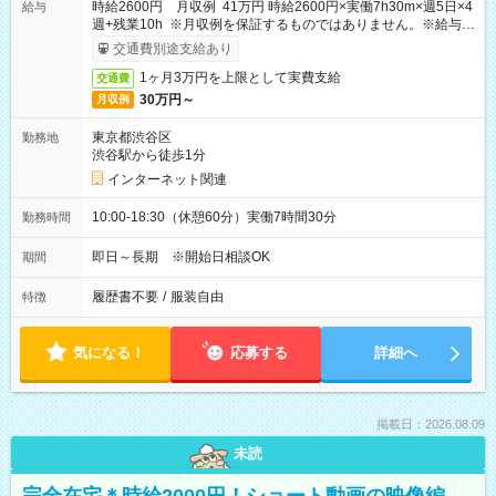
時給2600円 月収例 41万円 時給2600円×実働7h30m×週5日×4
給与
週+残業10h ※月収例を保証するものではありません。※給与即
受取りサービス利用可（利用条件有）
交通費別途支給あり
1ヶ月3万円を上限として実費支給
交通費
30万円～
月収例
東京都渋谷区
勤務地
渋谷駅から徒歩1分
インターネット関連
10:00-18:30（休憩60分）実働7時間30分
勤務時間
即日～長期 ※開始日相談OK
期間
履歴書不要
/
服装自由
特徴
気になる！
応募する
詳細へ
掲載日：2026.08.09
未読