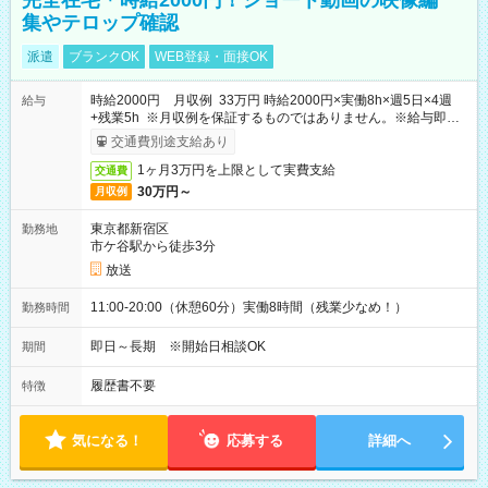
完全在宅＊時給2000円！ショート動画の映像編
集やテロップ確認
派遣
ブランクOK
WEB登録・面接OK
時給2000円 月収例 33万円 時給2000円×実働8h×週5日×4週
給与
+残業5h ※月収例を保証するものではありません。※給与即受
取りサービス利用可（利用条件有）
交通費別途支給あり
1ヶ月3万円を上限として実費支給
交通費
30万円～
月収例
東京都新宿区
勤務地
市ケ谷駅から徒歩3分
放送
11:00-20:00（休憩60分）実働8時間（残業少なめ！）
勤務時間
即日～長期 ※開始日相談OK
期間
履歴書不要
特徴
気になる！
応募する
詳細へ