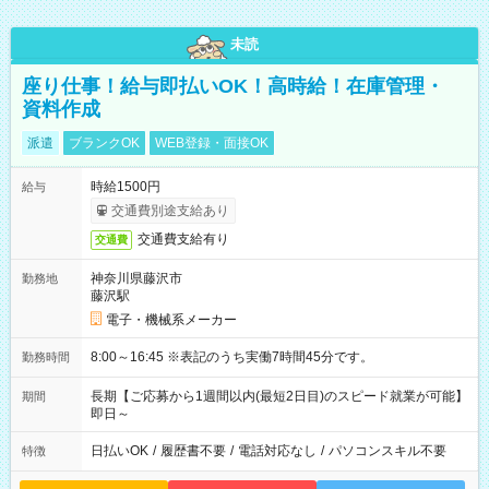
未読
座り仕事！給与即払いOK！高時給！在庫管理・
資料作成
派遣
ブランクOK
WEB登録・面接OK
時給1500円
給与
交通費別途支給あり
交通費支給有り
交通費
神奈川県藤沢市
勤務地
藤沢駅
電子・機械系メーカー
8:00～16:45 ※表記のうち実働7時間45分です。
勤務時間
長期【ご応募から1週間以内(最短2日目)のスピード就業が可能】
期間
即日～
日払いOK
/
履歴書不要
/
電話対応なし
/
パソコンスキル不要
特徴