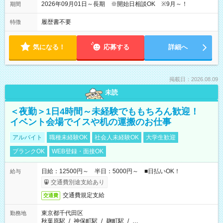
2026年09月01日～長期 ※開始日相談OK ※9月～！
期間
履歴書不要
特徴
気になる！
応募する
詳細へ
掲載日：2026.08.09
未読
＜夜勤＞1日4時間～未経験でももちろん歓迎！
イベント会場でイスや机の運搬のお仕事
アルバイト
職種未経験OK
社会人未経験OK
大学生歓迎
ブランクOK
WEB登録・面接OK
日給：12500円～ 半日：5000円～ ■日払いOK！
給与
交通費別途支給あり
交通費規定支給
交通費
東京都千代田区
勤務地
秋葉原駅
/
神保町駅
/
麹町駅
/
…