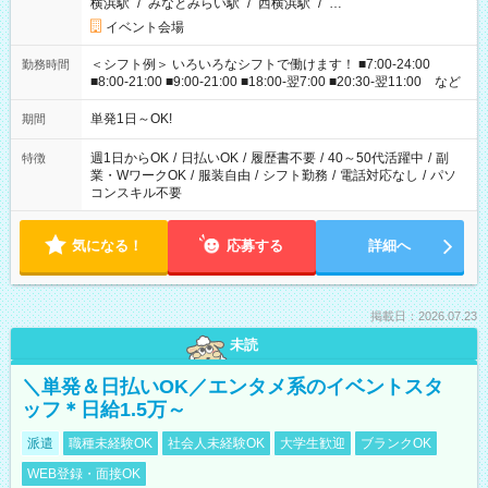
横浜駅
/
みなとみらい駅
/
西横浜駅
/
…
イベント会場
＜シフト例＞ いろいろなシフトで働けます！ ■7:00-24:00
勤務時間
■8:00-21:00 ■9:00-21:00 ■18:00-翌7:00 ■20:30-翌11:00 など
単発1日～OK!
期間
週1日からOK
/
日払いOK
/
履歴書不要
/
40～50代活躍中
/
副
特徴
業・WワークOK
/
服装自由
/
シフト勤務
/
電話対応なし
/
パソ
コンスキル不要
気になる！
応募する
詳細へ
掲載日：2026.07.23
未読
＼単発＆日払いOK／エンタメ系のイベントスタ
ッフ＊日給1.5万～
派遣
職種未経験OK
社会人未経験OK
大学生歓迎
ブランクOK
WEB登録・面接OK