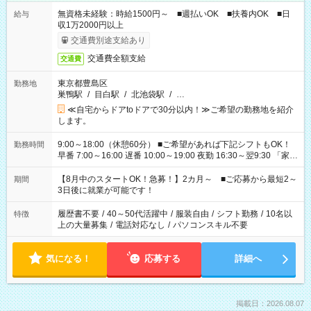
無資格未経験：時給1500円～ ■週払いOK ■扶養内OK ■日
給与
収1万2000円以上
交通費別途支給あり
交通費全額支給
交通費
東京都豊島区
勤務地
巣鴨駅
/
目白駅
/
北池袋駅
/
…
≪自宅からドアtoドアで30分以内！≫ご希望の勤務地を紹介
します。
9:00～18:00（休憩60分） ■ご希望があれば下記シフトもOK！
勤務時間
早番 7:00～16:00 遅番 10:00～19:00 夜勤 16:30～翌9:30 「家族
と休みを合わせたい」 「余裕を持って夕飯の準備がしたい」
「できれば残業はしたくない」 など、ご希望を教えてください
【8月中のスタートOK！急募！】2カ月～ ■ご応募から最短2～
期間
ね。 ※Wワーク希望の方へ 今ご覧のお仕事で希望する勤務時間
3日後に就業が可能です！
と、もう1つのお仕事の勤務時間。 合計で週40時間を超える場
合は応募できません。
履歴書不要
/
40～50代活躍中
/
服装自由
/
シフト勤務
/
10名以
特徴
上の大量募集
/
電話対応なし
/
パソコンスキル不要
気になる！
応募する
詳細へ
掲載日：2026.08.07