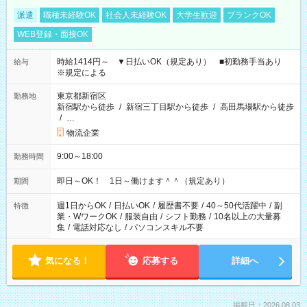
派遣
職種未経験OK
社会人未経験OK
大学生歓迎
ブランクOK
WEB登録・面接OK
時給1414円～ ▼日払いOK（規定あり） ■初勤務手当あり
給与
※規定による
東京都新宿区
勤務地
新宿駅から徒歩
/
新宿三丁目駅から徒歩
/
高田馬場駅から徒歩
/
…
物流企業
9:00～18:00
勤務時間
即日～OK！ 1日～働けます＾＾（規定あり）
期間
週1日からOK
/
日払いOK
/
履歴書不要
/
40～50代活躍中
/
副
特徴
業・WワークOK
/
服装自由
/
シフト勤務
/
10名以上の大量募
集
/
電話対応なし
/
パソコンスキル不要
気になる！
応募する
詳細へ
掲載日：2026.08.03