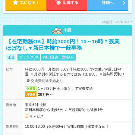
気になる！
応募する
詳細へ
掲載日：2026.08.07
未読
【在宅勤務OK】時給3000円！10～16時＊残業
ほぼなし▼新日本橋で一般事務
派遣
ブランクOK
WEB登録・面接OK
時給3000円 月収例 30万円 時給3000円×実働5h×週5日×4
給与
週 ※月収例を保証するものではありません。※給与即受取りサ
ービス利用可（利用条件有）
交通費別途支給あり
1ヶ月3万円を上限として実費支給
交通費
30万円～
月収例
東京都中央区
勤務地
新日本橋駅から徒歩3分
/
三越前駅から徒歩1分
サ－ビス
10:00-16:00（休憩60分）実働5時間（残業少なめ！）
勤務時間