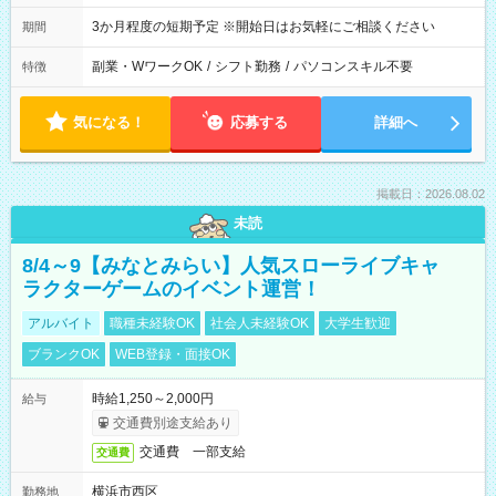
3か月程度の短期予定 ※開始日はお気軽にご相談ください
期間
副業・WワークOK
/
シフト勤務
/
パソコンスキル不要
特徴
気になる！
応募する
詳細へ
掲載日：2026.08.02
未読
8/4～9【みなとみらい】人気スローライブキャ
ラクターゲームのイベント運営！
アルバイト
職種未経験OK
社会人未経験OK
大学生歓迎
ブランクOK
WEB登録・面接OK
時給1,250～2,000円
給与
交通費別途支給あり
交通費 一部支給
交通費
横浜市西区
勤務地