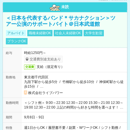
未読
＜日本を代表するバンド＊サカナクション＞ツ
アー公演のサポートバイト＠日本武道館
アルバイト
職種未経験OK
社会人未経験OK
大学生歓迎
ブランクOK
時給1250円～
給与
交通費別途支給あり
支給（規定有り）
交通費
東京都千代田区
勤務地
九段下駅から徒歩5分
/
竹橋駅から徒歩10分
/
神保町駅から徒
歩15分
/
…
株式会社ライブパワー
＜シフト例＞ 9:00～22:30 12:30～22:00 15:30～21:00 12:30～
勤務時間
19:00 12:30～22:00 上記の時間から好きな時間を選べます！ ※
時間は変更となる可能性があります
9月8日・9日
期間
週1日からOK
/
履歴書不要
/
副業・WワークOK
/
シフト勤務
/
特徴