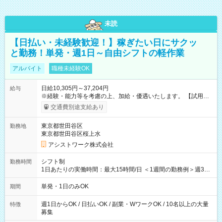
未読
【日払い・未経験歓迎！】稼ぎたい日にサクッ
と勤務！単発・週1日～自由シフトの軽作業
アルバイト
職種未経験OK
日給10,305円～37,204円
給与
※経験・能力等を考慮の上、加給・優遇いたします。 【試用期
間】試用期間なし
交通費別途支給あり
東京都世田谷区
勤務地
東京都世田谷区桜上水
アシストワーク株式会社
シフト制
勤務時間
1日あたりの実働時間：最大15時間/日 ＜1週間の勤務例＞週3回
勤務 勤務：月・水・金 休み：火・木・土・日 好きな時にお仕事
可能です！ ※1日あたりの最大実働時間は日勤、夜勤共に勤務し
単発・1日のみOK
期間
た時間になります。
週1日からOK / 日払いOK / 副業・WワークOK / 10名以上の大量
特徴
募集