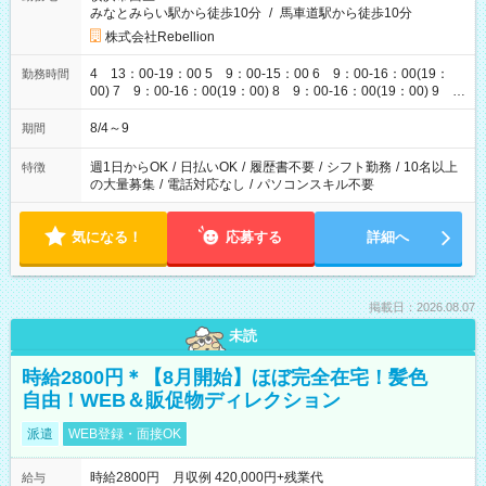
みなとみらい駅から徒歩10分
/
馬車道駅から徒歩10分
株式会社Rebellion
4 13：00-19：00 5 9：00-15：00 6 9：00-16：00(19：
勤務時間
00) 7 9：00-16：00(19：00) 8 9：00-16：00(19：00) 9
9：00-16：00(19：00)
8/4～9
期間
週1日からOK
/
日払いOK
/
履歴書不要
/
シフト勤務
/
10名以上
特徴
の大量募集
/
電話対応なし
/
パソコンスキル不要
気になる！
応募する
詳細へ
掲載日：2026.08.07
未読
時給2800円＊【8月開始】ほぼ完全在宅！髪色
自由！WEB＆販促物ディレクション
派遣
WEB登録・面接OK
時給2800円 月収例 420,000円+残業代
給与