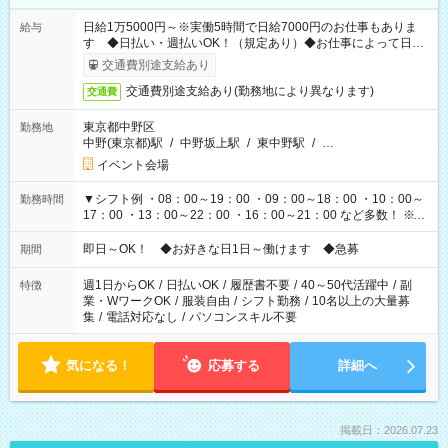
日給1万5000円～※実働5時間で日給7000円のお仕事もありま
給与
す ◆日払い・週払いOK！（規定あり）◆お仕事によって日給
も異なります
交通費別途支給あり
交通費別途支給あり(勤務地により異なります)
交通費
東京都中野区
勤務地
中野(東京都)駅
/
中野坂上駅
/
東中野駅
/
…
イベント会場
▼シフト例 ・08：00～19：00 ・09：00～18：00 ・10：00～
勤務時間
17：00 ・13：00～22：00 ・16：00～21：00 など多数！ ※お
仕事により勤務時間が異なります
即日～OK！ ◆お好きな日1日～働けます ◆急募
期間
週1日からOK
/
日払いOK
/
履歴書不要
/
40～50代活躍中
/
副
特徴
業・WワークOK
/
服装自由
/
シフト勤務
/
10名以上の大量募
集
/
電話対応なし
/
パソコンスキル不要
気になる！
応募する
詳細へ
掲載日：2026.07.23