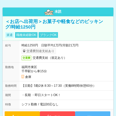
未読
＜お店へ出荷用＞お菓子や軽食などのピッキン
グ/時給1250円
派遣
職種未経験OK
ブランクOK
時給1250円 日額平均1万円/月額21万円
給与
交通費別途支給あり
交通費支給（規定あり）
交通費
福岡市東区
勤務地
千早駅から車15分
倉庫
【日勤】5勤2休 8:30～17:30（実働8時間/休憩60分）
勤務時間
・長期 ・即日スタートOK！
期間
シフト勤務
/
電話対応なし
特徴