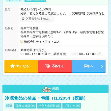
時給1,400円～1,500円
給与
経験・能力を考慮して決定します。 【試用期間】試用期間なし
交通費別途支給あり
福岡市博多区
勤務地
福岡県福岡市博多区比恵町3-25（最寄り駅：福岡市営地下鉄空
港線東比恵駅徒歩約7分）
株式会社ティ・アイ・エス
勤務時間は指定なし
勤務時間
9：00～17：00の間で、調整可 例） ・09：00～14：00（午後
からは家事に） ・10：00～16：00（朝はゆっくりスタート）
・13：00～17：00（午後から短時間で） ◎週4日～5日程度の
気になる！
勤務で、ご希望に合わせて調整します。 ◎今週は子供の行事
応募する
詳細へ
で…といったお休みも、お気軽にご相談ください。
未読
冷凍食品の検品・包装_H132054（夜勤）
派遣
職種未経験OK
社会人未経験OK
ブランクOK