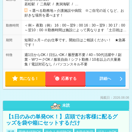
若松駅
/
二島駅
/
奥洞海駅
/
…
＜選べる勤務地＞介護施設や病院 ※ご自宅の近くなど、お
好きな場所を選べます！
＜例＞ 夜勤（例） 16：00～翌9：00 16：30～翌9：30 17：00
勤務時間
～翌10：00 ※勤務時間は施設によって異なります 「土日祝は休
みたい」 「しっかり稼ぎたい」 「もう少し遅い時間から始めた
い」など ご希望にあったお仕事をご案内いたします。 ※未経験
短期2ヵ月～のお仕事です。開始日はご相談ください！ ★急募
期間
の方の場合は1～2ヶ月間は日中での仕事を経験いただき、 お
です！
仕事に慣れてからの夜勤になります。 ★家庭の都合でお休みが
必要な場合も遠慮なくご相談ください。
週1日からOK
/
日払いOK
/
履歴書不要
/
40～50代活躍中
/
副
特徴
業・WワークOK
/
服装自由
/
シフト勤務
/
10名以上の大量募
集
/
電話対応なし
/
パソコンスキル不要
気になる！
応募する
詳細へ
掲載日：2026.08.08
未読
【1日のみの単発OK！】店頭でお客様に配るグ
ッズを袋や箱にセットするだけ