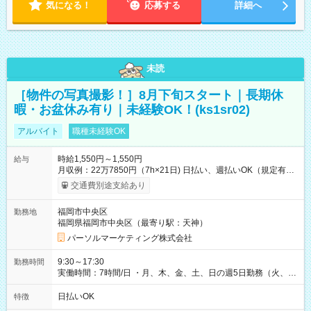
気になる！
応募する
詳細へ
未読
［物件の写真撮影！］8月下旬スタート｜長期休
暇・お盆休み有り｜未経験OK！(ks1sr02)
アルバイト
職種未経験OK
時給1,550円～1,550円
給与
月収例：22万7850円（7h×21日) 日払い、週払いOK（規定有
り） 【試用期間】試用期間なし
交通費別途支給あり
福岡市中央区
勤務地
福岡県福岡市中央区（最寄り駅：天神）
パーソルマーケティング株式会社
9:30～17:30
勤務時間
実働時間：7時間/日 ・月、木、金、土、日の週5日勤務（火、水
は固定休です／GW、お盆、年末年始等、長期休暇有り！） ・
ワンシフト！ ・残業ほぼナシ（0～5h/月）
日払いOK
特徴