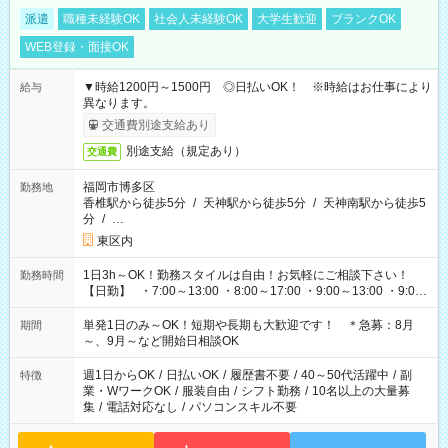
派遣
職種未経験OK
社会人未経験OK
大学生歓迎
ブランクOK
WEB登録・面接OK
▼時給1200円～1500円 ◎日払いOK！ ※時給はお仕事により
給与
異なります。
交通費別途支給あり
別途支給（規定あり）
交通費
福岡市博多区
勤務地
香椎駅から徒歩5分
/
天神駅から徒歩5分
/
天神南駅から徒歩5
分
/
…
東区内
1日3h～OK！勤務スタイルは自由！お気軽にご相談下さい！
勤務時間
【日勤】 ・7:00～13:00 ・8:00～17:00 ・9:00～13:00 ・9:00
～18:00 ・10:00～19:00 ・13:00～18:00 ・15:00～20:00 ・
16:00～19:00 【夜勤】 ・17:00～21:00 ・18:00～23:00 ・
単発1日のみ～OK！短期や長期も大歓迎です！ ＊急募：8月
期間
21:00～翌6:00 ・23:00～翌8:00 など（他時間多数あり！）
～、9月～など開始日相談OK
週1日からOK
/
日払いOK
/
履歴書不要
/
40～50代活躍中
/
副
特徴
業・WワークOK
/
服装自由
/
シフト勤務
/
10名以上の大量募
集
/
電話対応なし
/
パソコンスキル不要