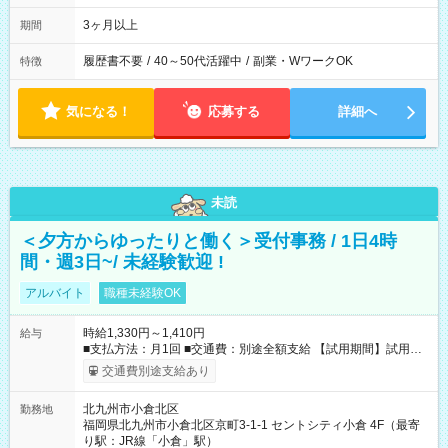
3ヶ月以上
期間
履歴書不要
/
40～50代活躍中
/
副業・WワークOK
特徴
気になる！
応募する
詳細へ
未読
＜夕方からゆったりと働く＞受付事務 / 1日4時
間・週3日~/ 未経験歓迎 !
アルバイト
職種未経験OK
時給1,330円～1,410円
給与
■支払方法：月1回 ■交通費：別途全額支給 【試用期間】試用期
間あり 試用期間の長さ：6ヶ月 雇用形態、給与は本採用時と同
交通費別途支給あり
じです。
北九州市小倉北区
勤務地
福岡県北九州市小倉北区京町3-1-1 セントシティ小倉 4F（最寄
り駅：JR線「小倉」駅）