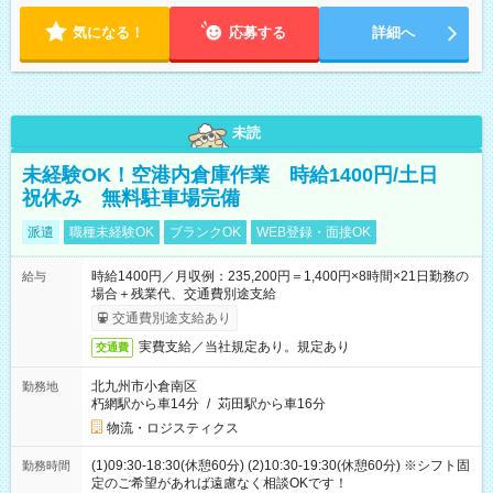
気になる！
応募する
詳細へ
未読
未経験OK！空港内倉庫作業 時給1400円/土日
祝休み 無料駐車場完備
派遣
職種未経験OK
ブランクOK
WEB登録・面接OK
時給1400円／月収例：235,200円＝1,400円×8時間×21日勤務の
給与
場合＋残業代、交通費別途支給
交通費別途支給あり
実費支給／当社規定あり。規定あり
交通費
北九州市小倉南区
勤務地
朽網駅から車14分
/
苅田駅から車16分
物流・ロジスティクス
(1)09:30-18:30(休憩60分) (2)10:30-19:30(休憩60分) ※シフト固
勤務時間
定のご希望があれば遠慮なく相談OKです！