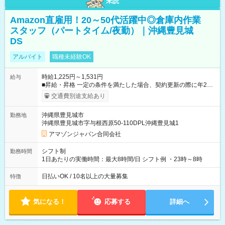
未読
Amazon直雇用！20～50代活躍中◎倉庫内作業
スタッフ（パートタイム/夜勤）｜沖縄豊見城
DS
アルバイト
職種未経験OK
時給1,225円～1,531円
給与
■昇給・昇格 一定の条件を満たした場合、契約更新の際に年2回
まで昇給の機会があります。 ■正社員登用制度あり ※月末締/翌
交通費別途支給あり
月25日支払い ※時間外手当、別途支給 ※深夜割増賃金 (22:00～
翌5:00までは時給が25%UPします) ☆給与前払い制度有！
沖縄県豊見城市
勤務地
☆Amazon直雇用で安定して働けます！ 【試用期間】試用期間
沖縄県豊見城市字与根西原50-110DPL沖縄豊見城1
あり 試用期間の長さ：1週間 雇用形態、給与は本採用時と同じ
です。
アマゾンジャパン合同会社
シフト制
勤務時間
1日あたりの実働時間：最大8時間/日 シフト例 ・23時～8時
日払いOK / 10名以上の大量募集
特徴
気になる！
応募する
詳細へ