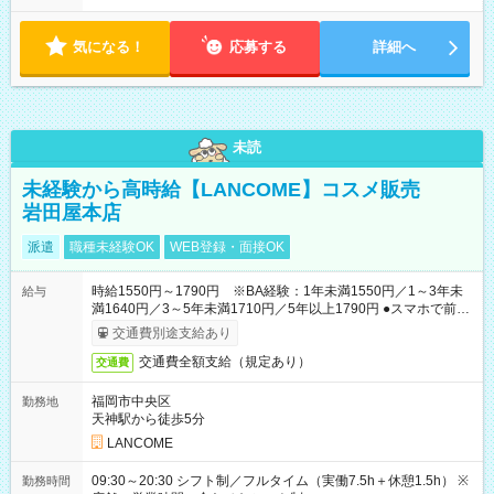
以外でも、 午前のみ、午後のみ、フルタイムなど、 就業時間の
ご希望があったらぜひご相談ください！ もちろん、週の出勤日
数も相談OKです！ ☆★☆★☆★☆★☆★☆
気になる！
応募する
詳細へ
未読
未経験から高時給【LANCOME】コスメ販売
岩田屋本店
派遣
職種未経験OK
WEB登録・面接OK
時給1550円～1790円 ※BA経験：1年未満1550円／1～3年未
給与
満1640円／3～5年未満1710円／5年以上1790円 ●スマホで前払
いOK（※上限、条件あり）
交通費別途支給あり
交通費全額支給（規定あり）
交通費
福岡市中央区
勤務地
天神駅から徒歩5分
LANCOME
09:30～20:30 シフト制／フルタイム（実働7.5h＋休憩1.5h） ※
勤務時間