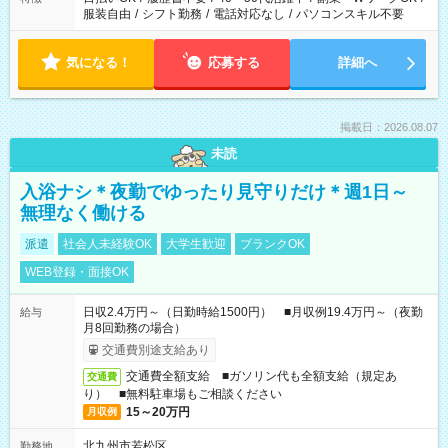
服装自由
/
シフト勤務
/
電話対応なし
/
パソコンスキル不要
気になる！
応募する
詳細へ
掲載日：2026.08.07
未読
入浴ナシ＊夜勤でゆったり見守りだけ＊週1日～
無理なく働ける
派遣
社会人未経験OK
大学生歓迎
ブランクOK
WEB登録・面接OK
日収2.4万円～（日勤時給1500円） ■月収例19.4万円～（夜勤
給与
月8回勤務の場合）
交通費別途支給あり
交通費全額支給 ■ガソリン代も全額支給（規定あ
交通費
り） ■無料駐車場もご相談ください
15～20万円
月収例
北九州市若松区
勤務地