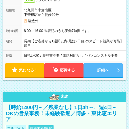
北九州市小倉南区
勤務地
下曽根駅から徒歩20分
製造外
8:00～16:00 ※表記のうち実働7時間です。
勤務時間
長期【ご応募から1週間以内(最短2日目)のスピード就業が可能】
期間
即日～
日払いOK
/
履歴書不要
/
電話対応なし
/
パソコンスキル不要
特徴
気になる！
応募する
詳細へ
未読
【時給1400円～／残業なし】1日4h～、週4日～
OKの営業事務！未経験歓迎／博多・東比恵エリ
ア
アルバイト
職種未経験OK