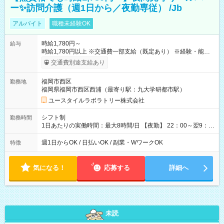
ー✨訪問介護（週1日から／夜勤専従） /Jb
アルバイト
職種未経験OK
時給1,780円～
給与
時給1,780円以上 ※交通費一部支給（既定あり） ※経験・能力を
考慮して決定します 【収入例】 週1回勤務の場合：1,780円×8時
交通費別途支給あり
間×4回=5万6,960円 週3回勤務の場合：1,780円×8時間×12回
=17万0,880円 【試用期間】試用期間あり 試用期間の長さ：2ヶ
福岡市西区
勤務地
月 ※ 雇用形態と給与に、本採用時と異なる部分があります。 雇
福岡県福岡市西区西浦（最寄り駅：九大学研都市駅）
用形態：本採用時と同じです。 給与：時給 1,490円以上
ユースタイルラボラトリー株式会社
シフト制
勤務時間
1日あたりの実働時間：最大8時間/日 【夜勤】 22：00～翌9：
00 ※週1日～OK ／ 夜勤専従 ＊＊ 勤務時間例 ＊＊ ■22時か
ら翌7時 ■23時から翌8時 ■24時から翌9時 など ※上記の時間
週1日からOK / 日払いOK / 副業・WワークOK
特徴
内で8時間勤務（休憩1時間）ご利用者様により、時間は異なり
ます。 ※曜日固定（毎週同じ曜日での勤務となります）
気になる！
応募する
詳細へ
未読