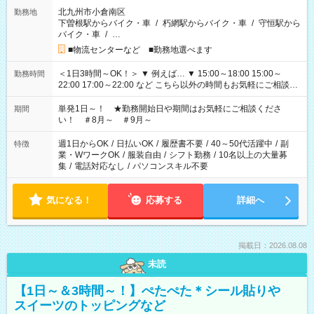
北九州市小倉南区
勤務地
下曽根駅からバイク・車
/
朽網駅からバイク・車
/
守恒駅から
バイク・車
/
…
■物流センターなど ■勤務地選べます
＜1日3時間～OK！＞ ▼ 例えば… ▼ 15:00～18:00 15:00～
勤務時間
22:00 17:00～22:00 など こちら以外の時間もお気軽にご相談く
ださい！
単発1日～！ ★勤務開始日や期間はお気軽にご相談くださ
期間
い！ ＃8月～ ＃9月～
週1日からOK
/
日払いOK
/
履歴書不要
/
40～50代活躍中
/
副
特徴
業・WワークOK
/
服装自由
/
シフト勤務
/
10名以上の大量募
集
/
電話対応なし
/
パソコンスキル不要
気になる！
応募する
詳細へ
掲載日：2026.08.08
未読
【1日～＆3時間～！】ぺたぺた＊シール貼りや
スイーツのトッピングなど