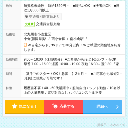
無資格未経験：時給1350円～ ■週払いOK ■扶養内OK ■日
給与
収1万800円以上
交通費別途支給あり
交通費全額支給
交通費
北九州市小倉北区
勤務地
小倉(福岡県)駅
/
西小倉駅
/
南小倉駅
/
…
≪自宅からドアtoドアで30分以内！≫ご希望の勤務地を紹介
します。
9:00～18:00（休憩60分） ■ご希望があれば下記シフトもOK！
勤務時間
早番 7:00～16:00 遅番 10:00～19:00 夜勤 16:30～翌9:30 「家族
と休みを合わせたい」 「余裕を持って夕飯の準備がしたい」
「できれば残業はしたくない」 など、ご希望を教えてください
【8月中のスタートOK！急募！】2カ月～ ■ご応募から最短2～
期間
ね。 ※Wワーク希望の方へ 今ご覧のお仕事で希望する勤務時間
3日後に就業が可能です！
と、もう1つのお仕事の勤務時間。 合計で週40時間を超える場
合は応募できません。
履歴書不要
/
40～50代活躍中
/
服装自由
/
シフト勤務
/
10名以
特徴
上の大量募集
/
電話対応なし
/
パソコンスキル不要
気になる！
応募する
詳細へ
掲載日：2026.07.30