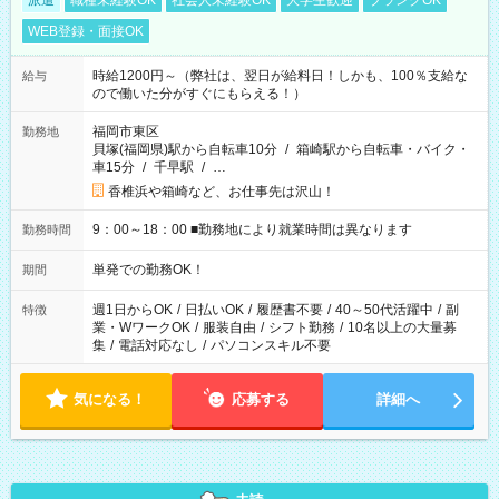
派遣
職種未経験OK
社会人未経験OK
大学生歓迎
ブランクOK
WEB登録・面接OK
時給1200円～（弊社は、翌日が給料日！しかも、100％支給な
給与
ので働いた分がすぐにもらえる！）
福岡市東区
勤務地
貝塚(福岡県)駅から自転車10分
/
箱崎駅から自転車・バイク・
車15分
/
千早駅
/
…
香椎浜や箱崎など、お仕事先は沢山！
9：00～18：00 ■勤務地により就業時間は異なります
勤務時間
単発での勤務OK！
期間
週1日からOK
/
日払いOK
/
履歴書不要
/
40～50代活躍中
/
副
特徴
業・WワークOK
/
服装自由
/
シフト勤務
/
10名以上の大量募
集
/
電話対応なし
/
パソコンスキル不要
気になる！
応募する
詳細へ