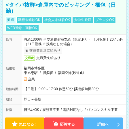
<タイパ抜群>倉庫内でのピッキング・梱包（日
勤）
派遣
職種未経験OK
社会人未経験OK
大学生歓迎
ブランクOK
WEB登録・面接OK
時給1300円 ※交通費全額支給（規定あり） 【月収例】20.4万円
給与
（21日勤務 ※残業なしの場合）
交通費別途支給あり
交通費支給あり
交通費
福岡市博多区
勤務地
東比恵駅
/
博多駅
/
福岡空港(鉄道)駅
企業
【日勤】 9:00～17:30 休憩60分 [実働]7時間30分
勤務時間
即日～長期
期間
日払いOK
/
履歴書不要
/
電話対応なし
/
パソコンスキル不要
特徴
気になる！
応募する
詳細へ