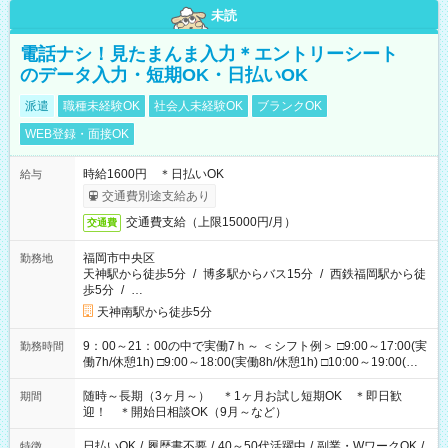
未読
電話ナシ！見たまんま入力＊エントリーシート
のデータ入力・短期OK・日払いOK
派遣
職種未経験OK
社会人未経験OK
ブランクOK
WEB登録・面接OK
時給1600円 ＊日払いOK
給与
交通費別途支給あり
交通費支給（上限15000円/月）
交通費
福岡市中央区
勤務地
天神駅から徒歩5分
/
博多駅からバス15分
/
西鉄福岡駅から徒
歩5分
/
…
天神南駅から徒歩5分
9：00～21：00の中で実働7ｈ～ ＜シフト例＞ □9:00～17:00(実
勤務時間
働7h/休憩1h) □9:00～18:00(実働8h/休憩1h) □10:00～19:00(実
働8h/休憩1h) □11:00～20:00(実働8h/休憩1h) □12:00～20:00(実
働7h/休憩1h) □12:00～21:00(実働7h/休憩1h) ＊固定OK ＊選べ
随時～長期（3ヶ月～） ＊1ヶ月お試し短期OK ＊即日歓
期間
る時間帯！
迎！ ＊開始日相談OK（9月～など）
日払いOK
/
履歴書不要
/
40～50代活躍中
/
副業・WワークOK
/
特徴