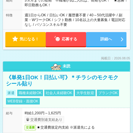
3ヵ月までの短期 ※職場が気に入れば、長期もOK！ ★急募！
期間
即日勤務もOK！
週1日からOK
/
日払いOK
/
履歴書不要
/
40～50代活躍中
/
副
特徴
業・WワークOK
/
シフト勤務
/
10名以上の大量募集
/
電話対応
なし
/
パソコンスキル不要
気になる！
応募する
詳細へ
掲載日：2026.08.05
未読
《単発1日OK！日払い可》＊チラシのモクモク
シール貼り
派遣
職種未経験OK
社会人未経験OK
大学生歓迎
ブランクOK
WEB登録・面接OK
時給1,200円～1,625円
給与
交通費別途支給あり
■ 交通費規定内支給 ※派遣先による
交通費