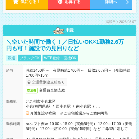
気になる！
応募する
詳細へ
掲載日：2026.08.07
未読
＼空いた時間で働く！／日払いOK×1勤務2.6万
円も可！施設での見回りなど
派遣
ブランクOK
WEB登録・面接OK
時給1450円～ 夜勤時給1760円～ 日収2.6万円～（夜勤時給
給与
1760円×15h）
交通費別途支給あり
交通費全額支給
交通費
北九州市小倉北区
勤務地
小倉(福岡県)駅
/
西小倉駅
/
南小倉駅
/
…
介護施設や病院 ※ご自宅近辺からご案内可能
≪シフト例≫ 10:00～15:00（実働5時間） 12:00～17:00（実働
勤務時間
5時間） 17:00～翌10:00（実働15時間）など ご希望に応じて、
働く時間は調整できます！ お気軽に担当へ相談ください！