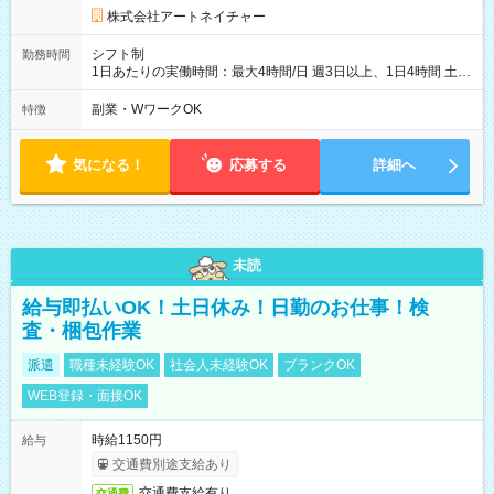
株式会社アートネイチャー
シフト制
勤務時間
1日あたりの実働時間：最大4時間/日 週3日以上、1日4時間 土曜
や日曜のお休みも応相談 16:05～20:05 「昼間のレジの仕事とW
ワークで働きたい」 「夕食後の空いている時間を有効活用した
副業・WワークOK
特徴
い」など シフトや休み希望など随時ご相談下さい♪
気になる！
応募する
詳細へ
未読
給与即払いOK！土日休み！日勤のお仕事！検
査・梱包作業
派遣
職種未経験OK
社会人未経験OK
ブランクOK
WEB登録・面接OK
時給1150円
給与
交通費別途支給あり
交通費支給有り
交通費