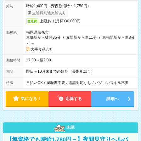
時給1,400円（深夜割増時：1,750円）
給与
交通費別途支給あり
上限あり(月額)30,000円
交通費
福岡県宗像市
勤務地
東郷駅から徒歩35分
/
赤間駅から車11分
/
東福間駅から車8分
/
…
大手食品会社
17:30～翌2:00
勤務時間
即日～10月末までの短期（長期相談可）
期間
日払いOK
/
履歴書不要
/
電話対応なし
/
パソコンスキル不要
特徴
気になる！
応募する
詳細へ
未読
【無資格でも時給1,780円～】夜間見守りヘルパ