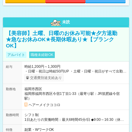
未読
【美容師】土曜、日曜のお休み可能★夕方退勤
★急なお休みOK★長期休暇あり★【ブランク
OK】
アルバイト
職種未経験OK
時給1,200円～1,300円
給与
・日曜・祝日は時給50円UP ・土曜・日曜・祝日がすべて出勤可
能な方は、日曜・祝日の時給1,300円（入社から半年間は時給
交通費別途支給あり
1,250円になります) 【試用期間】試用期間あり 試用期間の長
さ：6ヶ月 ※ 雇用形態と給与に、本採用時と異なる部分があり
福岡市西区
勤務地
ます。 雇用形態：本採用時と同じです。 給与：時給 1,200
福岡県福岡市西区今宿1丁目1-33（最寄り駅：JR筑肥線今宿
円 ～ 1,250円
駅）
ヘアーメイクココロ
シフト制
勤務時間
1日あたりの実働時間：最大6時間45分/日 ◆9:00～16:30（休憩
45分） ◇週2日~OK！！ ◆残業レッスン一切なし ◇休みの日の
講習参加、モデルハント一切なし ☆★☆★☆★☆★☆ 上記の条件
副業・WワークOK
特徴