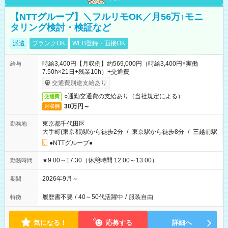
【NTTグループ】＼フルリモOK／月56万↑モニ
タリング検討・検証など
派遣
ブランクOK
WEB登録・面接OK
時給3,400円【月収例】約569,000円（時給3,400円×実働
給与
7.50h×21日+残業10h）+交通費
交通費別途支給あり
○通勤交通費の支給あり（当社規定による）
交通費
30万円～
月収例
東京都千代田区
勤務地
大手町(東京都)駅から徒歩2分
/
東京駅から徒歩8分
/
三越前駅
●NTTグループ●
★9:00～17:30（休憩時間 12:00～13:00）
勤務時間
2026年9月～
期間
履歴書不要
/
40～50代活躍中
/
服装自由
特徴
気になる！
応募する
詳細へ