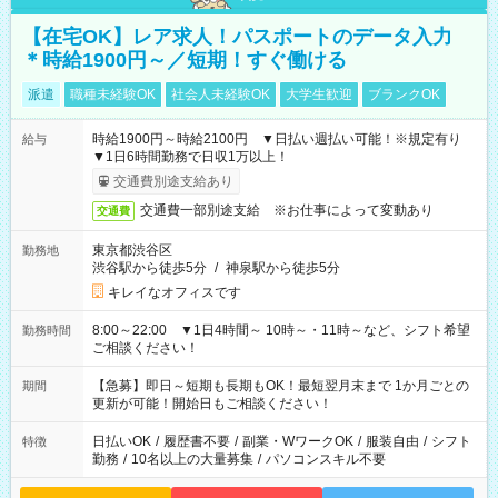
【在宅OK】レア求人！パスポートのデータ入力
＊時給1900円～／短期！すぐ働ける
派遣
職種未経験OK
社会人未経験OK
大学生歓迎
ブランクOK
時給1900円～時給2100円 ▼日払い週払い可能！※規定有り
給与
▼1日6時間勤務で日収1万以上！
交通費別途支給あり
交通費一部別途支給 ※お仕事によって変動あり
交通費
東京都渋谷区
勤務地
渋谷駅から徒歩5分
/
神泉駅から徒歩5分
キレイなオフィスです
8:00～22:00 ▼1日4時間～ 10時～・11時～など、シフト希望
勤務時間
ご相談ください！
【急募】即日～短期も長期もOK！最短翌月末まで 1か月ごとの
期間
更新が可能！開始日もご相談ください！
日払いOK
/
履歴書不要
/
副業・WワークOK
/
服装自由
/
シフト
特徴
勤務
/
10名以上の大量募集
/
パソコンスキル不要