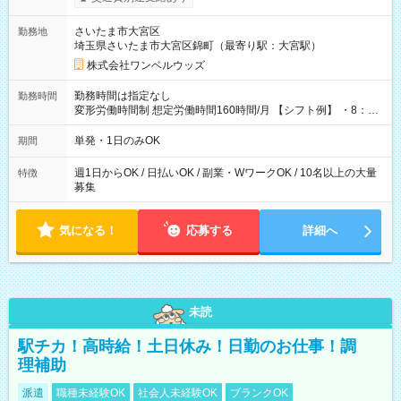
ンビニATMから 日払い分を引き落とせます！ 【試用期間】試
用期間なし
さいたま市大宮区
勤務地
埼玉県さいたま市大宮区錦町（最寄り駅：大宮駅）
株式会社ワンベルウッズ
勤務時間は指定なし
勤務時間
変形労働時間制 想定労働時間160時間/月 【シフト例】 ・8：00
～21：00
単発・1日のみOK
期間
週1日からOK / 日払いOK / 副業・WワークOK / 10名以上の大量
特徴
募集
気になる！
応募する
詳細へ
未読
駅チカ！高時給！土日休み！日勤のお仕事！調
理補助
派遣
職種未経験OK
社会人未経験OK
ブランクOK