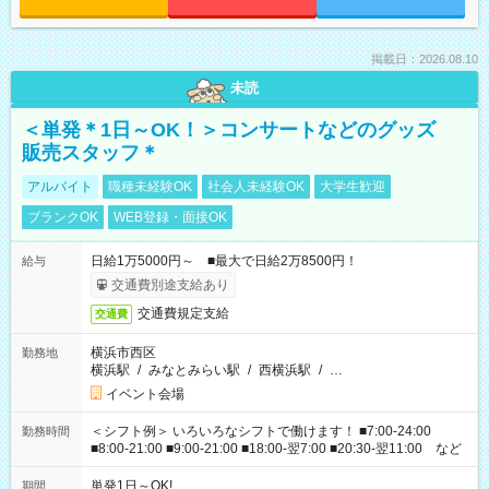
掲載日：2026.08.10
未読
＜単発＊1日～OK！＞コンサートなどのグッズ
販売スタッフ＊
アルバイト
職種未経験OK
社会人未経験OK
大学生歓迎
ブランクOK
WEB登録・面接OK
日給1万5000円～ ■最大で日給2万8500円！
給与
交通費別途支給あり
交通費規定支給
交通費
横浜市西区
勤務地
横浜駅
/
みなとみらい駅
/
西横浜駅
/
…
イベント会場
＜シフト例＞ いろいろなシフトで働けます！ ■7:00-24:00
勤務時間
■8:00-21:00 ■9:00-21:00 ■18:00-翌7:00 ■20:30-翌11:00 など
単発1日～OK!
期間