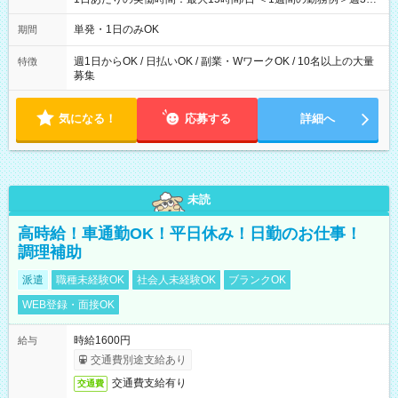
勤務 勤務：月・水・金 休み：火・木・土・日 好きな時にお仕事
可能です！ ※1日あたりの最大実働時間は日勤、夜勤共に勤務し
単発・1日のみOK
期間
た時間になります。
週1日からOK / 日払いOK / 副業・WワークOK / 10名以上の大量
特徴
募集
気になる！
応募する
詳細へ
未読
高時給！車通勤OK！平日休み！日勤のお仕事！
調理補助
派遣
職種未経験OK
社会人未経験OK
ブランクOK
WEB登録・面接OK
時給1600円
給与
交通費別途支給あり
交通費支給有り
交通費