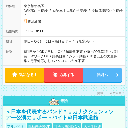
東京都新宿区
勤務地
新宿駅から徒歩
/
新宿三丁目駅から徒歩
/
高田馬場駅から徒歩
/
…
物流企業
9:00～18:00
勤務時間
即日～OK！ 1日～働けます＾＾（規定あり）
期間
週1日からOK
/
日払いOK
/
履歴書不要
/
40～50代活躍中
/
副
特徴
業・WワークOK
/
服装自由
/
シフト勤務
/
10名以上の大量募
集
/
電話対応なし
/
パソコンスキル不要
気になる！
応募する
詳細へ
掲載日：2026.08.03
未読
＜日本を代表するバンド＊サカナクション＞ツ
アー公演のサポートバイト＠日本武道館
アルバイト
職種未経験OK
社会人未経験OK
大学生歓迎