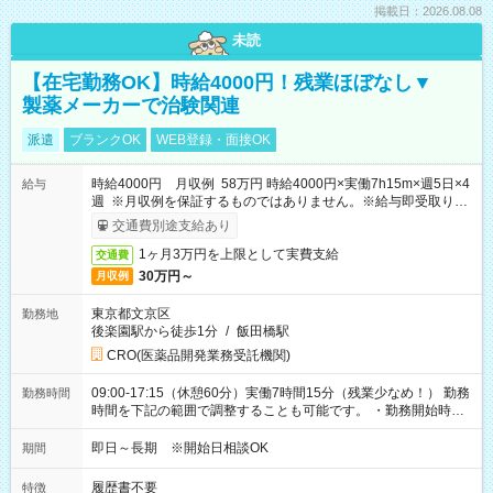
掲載日：2026.08.08
未読
【在宅勤務OK】時給4000円！残業ほぼなし▼
製薬メーカーで治験関連
派遣
ブランクOK
WEB登録・面接OK
時給4000円 月収例 58万円 時給4000円×実働7h15m×週5日×4
給与
週 ※月収例を保証するものではありません。※給与即受取りサ
ービス利用可（利用条件有）
交通費別途支給あり
1ヶ月3万円を上限として実費支給
交通費
30万円～
月収例
東京都文京区
勤務地
後楽園駅から徒歩1分
/
飯田橋駅
CRO(医薬品開発業務受託機関)
09:00-17:15（休憩60分）実働7時間15分（残業少なめ！） 勤務
勤務時間
時間を下記の範囲で調整することも可能です。 ・勤務開始時
間 09:00～10:00 ・勤務終了時間 16:00～17:15 ・実働
05:00～07:15
即日～長期 ※開始日相談OK
期間
履歴書不要
特徴