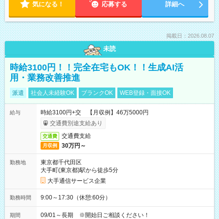
気になる！
応募する
詳細へ
掲載日：2026.08.07
未読
時給3100円！！完全在宅もOK！！生成AI活
用・業務改善推進
派遣
社会人未経験OK
ブランクOK
WEB登録・面接OK
時給3100円+交 【月収例】46万5000円
給与
交通費別途支給あり
交通費支給
交通費
30万円～
月収例
東京都千代田区
勤務地
大手町(東京都)駅から徒歩5分
大手通信サービス企業
9:00～17:30（休憩:60分）
勤務時間
09/01～長期 ※開始日ご相談ください！
期間