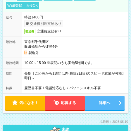
WEB登録・面接OK
時給1400円
給与
交通費別途支給あり
交通費支給有り
交通費
東京都千代田区
勤務地
飯田橋駅から徒歩4分
製造外
10:00～15:00 ※表記のうち実働5時間です。
勤務時間
長期【ご応募から1週間以内(最短2日目)のスピード就業が可能】
期間
即日～
履歴書不要
/
電話対応なし
/
パソコンスキル不要
特徴
気になる！
応募する
詳細へ
掲載日：2026.08.10
未読