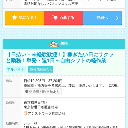
電話対応なし
/
パソコンスキル不要
気になる！
応募する
詳細へ
未読
【日払い・未経験歓迎！】稼ぎたい日にサクッ
と勤務！単発・週1日～自由シフトの軽作業
アルバイト
職種未経験OK
日給10,305円～37,204円
給与
※経験・能力等を考慮の上、加給・優遇いたします。 【試用期
間】試用期間なし
交通費別途支給あり
東京都世田谷区
勤務地
東京都世田谷区豪徳寺
アシストワーク株式会社
シフト制
勤務時間
1日あたりの実働時間：最大15時間/日 ＜1週間の勤務例＞週3回