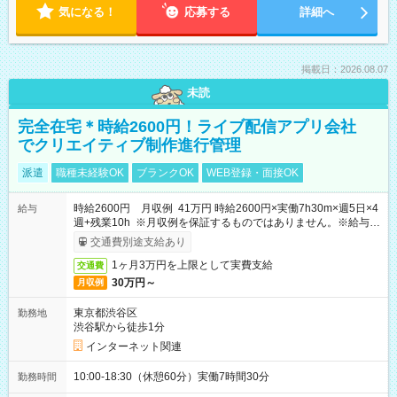
気になる！
応募する
詳細へ
掲載日：2026.08.07
未読
完全在宅＊時給2600円！ライブ配信アプリ会社
でクリエイティブ制作進行管理
派遣
職種未経験OK
ブランクOK
WEB登録・面接OK
時給2600円 月収例 41万円 時給2600円×実働7h30m×週5日×4
給与
週+残業10h ※月収例を保証するものではありません。※給与即
受取りサービス利用可（利用条件有）
交通費別途支給あり
1ヶ月3万円を上限として実費支給
交通費
30万円～
月収例
東京都渋谷区
勤務地
渋谷駅から徒歩1分
インターネット関連
10:00-18:30（休憩60分）実働7時間30分
勤務時間