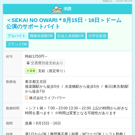
掲載日：2026.08.04
未読
＜SEKAI NO OWARI＊8月15日・16日＞ドーム
公演のサポートバイト
アルバイト
職種未経験OK
社会人未経験OK
大学生歓迎
ブランクOK
時給1250円～
給与
交通費別途支給あり
支給（規定有り）
交通費
東京都文京区
勤務地
後楽園駅から徒歩5分
/
水道橋駅から徒歩5分
/
春日(東京都)駅
から徒歩7分
株式会社ライブパワー
＜シフト例＞ 7:00～23:00 13:30～22:00 上記の時間から好きな
勤務時間
時間を選べます！ ※時間は変更となる可能性があります
急募！8月15日・16日
期間
週1日からOK
/
履歴書不要
/
副業・WワークOK
/
シフト勤務
/
特徴