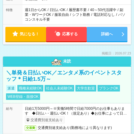
週1日からOK
/
日払いOK
/
履歴書不要
/
40～50代活躍中
/
副
特徴
業・WワークOK
/
服装自由
/
シフト勤務
/
電話対応なし
/
パソ
コンスキル不要
気になる！
応募する
詳細へ
掲載日：2026.07.23
未読
＼単発＆日払いOK／エンタメ系のイベントスタ
ッフ＊日給1.5万～
派遣
職種未経験OK
社会人未経験OK
大学生歓迎
ブランクOK
WEB登録・面接OK
日給1万5000円～※実働5時間で日給7000円のお仕事もありま
給与
す ◆日払い・週払いOK！（規定あり）◆お仕事によって日給
も異なります
交通費別途支給あり
交通費別途支給あり(勤務地により異なります)
交通費