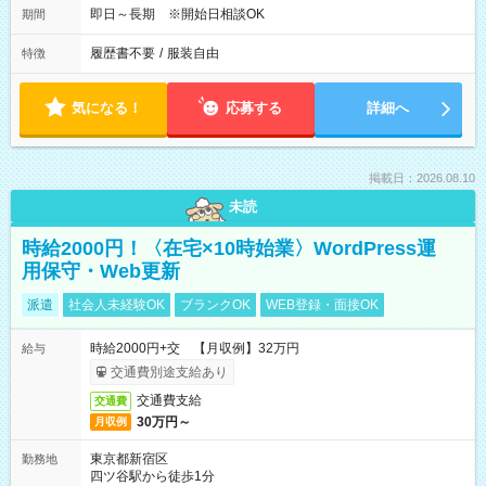
即日～長期 ※開始日相談OK
期間
履歴書不要
/
服装自由
特徴
気になる！
応募する
詳細へ
掲載日：2026.08.10
未読
時給2000円！〈在宅×10時始業〉WordPress運
用保守・Web更新
派遣
社会人未経験OK
ブランクOK
WEB登録・面接OK
時給2000円+交 【月収例】32万円
給与
交通費別途支給あり
交通費支給
交通費
30万円～
月収例
東京都新宿区
勤務地
四ツ谷駅から徒歩1分