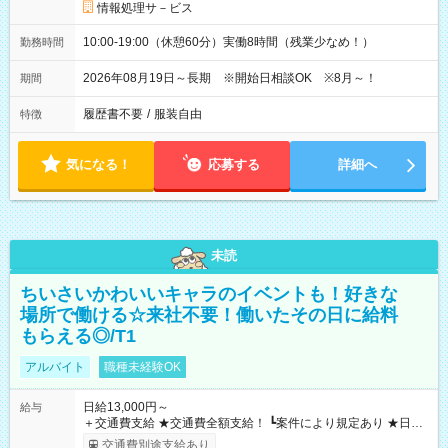
情報処理サ－ビス
10:00-19:00（休憩60分）実働8時間（残業少なめ！）
勤務時間
2026年08月19日～長期 ※開始日相談OK ※8月～！
期間
履歴書不要
/
服装自由
特徴
気になる！
応募する
詳細へ
未読
ちいさいかわいいキャラのイベントも！好きな
場所で働ける☆来社不要！働いたその日に給料
もらえる◎/T1
アルバイト
職種未経験OK
日給13,000円～
給与
＋交通費支給 ★交通費全額支給！ ┗案件により規定あり ★日払
いOK！（規定あり） ┗働いたその日に現金GET♪ お仕事後はコ
交通費別途支給あり