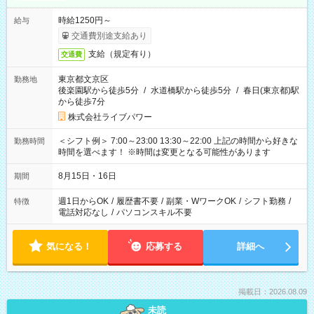
時給1250円～
給与
交通費別途支給あり
支給（規定有り）
交通費
東京都文京区
勤務地
後楽園駅から徒歩5分
/
水道橋駅から徒歩5分
/
春日(東京都)駅
から徒歩7分
株式会社ライブパワー
＜シフト例＞ 7:00～23:00 13:30～22:00 上記の時間から好きな
勤務時間
時間を選べます！ ※時間は変更となる可能性があります
8月15日・16日
期間
週1日からOK
/
履歴書不要
/
副業・WワークOK
/
シフト勤務
/
特徴
電話対応なし
/
パソコンスキル不要
気になる！
応募する
詳細へ
掲載日：2026.08.09
未読