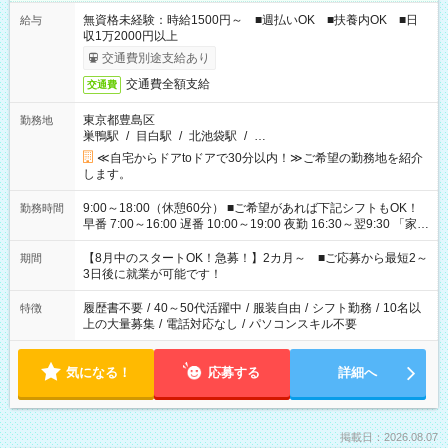
無資格未経験：時給1500円～ ■週払いOK ■扶養内OK ■日
給与
収1万2000円以上
交通費別途支給あり
交通費全額支給
交通費
東京都豊島区
勤務地
巣鴨駅
/
目白駅
/
北池袋駅
/
…
≪自宅からドアtoドアで30分以内！≫ご希望の勤務地を紹介
します。
9:00～18:00（休憩60分） ■ご希望があれば下記シフトもOK！
勤務時間
早番 7:00～16:00 遅番 10:00～19:00 夜勤 16:30～翌9:30 「家族
と休みを合わせたい」 「余裕を持って夕飯の準備がしたい」
「できれば残業はしたくない」 など、ご希望を教えてください
【8月中のスタートOK！急募！】2カ月～ ■ご応募から最短2～
期間
ね。 ※Wワーク希望の方へ 今ご覧のお仕事で希望する勤務時間
3日後に就業が可能です！
と、もう1つのお仕事の勤務時間。 合計で週40時間を超える場
合は応募できません。
履歴書不要
/
40～50代活躍中
/
服装自由
/
シフト勤務
/
10名以
特徴
上の大量募集
/
電話対応なし
/
パソコンスキル不要
気になる！
応募する
詳細へ
掲載日：2026.08.07