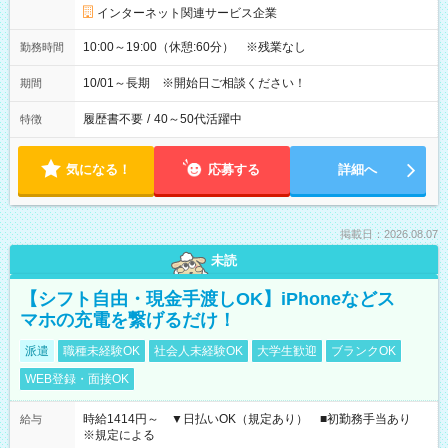
インターネット関連サービス企業
10:00～19:00（休憩:60分） ※残業なし
勤務時間
10/01～長期 ※開始日ご相談ください！
期間
履歴書不要
/
40～50代活躍中
特徴
気になる！
応募する
詳細へ
掲載日：2026.08.07
未読
【シフト自由・現金手渡しOK】iPhoneなどス
マホの充電を繋げるだけ！
派遣
職種未経験OK
社会人未経験OK
大学生歓迎
ブランクOK
WEB登録・面接OK
時給1414円～ ▼日払いOK（規定あり） ■初勤務手当あり
給与
※規定による