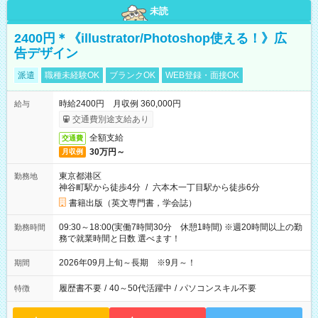
未読
2400円＊《illustrator/Photoshop使える！》広
告デザイン
派遣
職種未経験OK
ブランクOK
WEB登録・面接OK
時給2400円 月収例 360,000円
給与
交通費別途支給あり
全額支給
交通費
30万円～
月収例
東京都港区
勤務地
神谷町駅から徒歩4分
/
六本木一丁目駅から徒歩6分
書籍出版（英文専門書，学会誌）
09:30～18:00(実働7時間30分 休憩1時間) ※週20時間以上の勤
勤務時間
務で就業時間と日数 選べます！
2026年09月上旬～長期 ※9月～！
期間
履歴書不要
/
40～50代活躍中
/
パソコンスキル不要
特徴