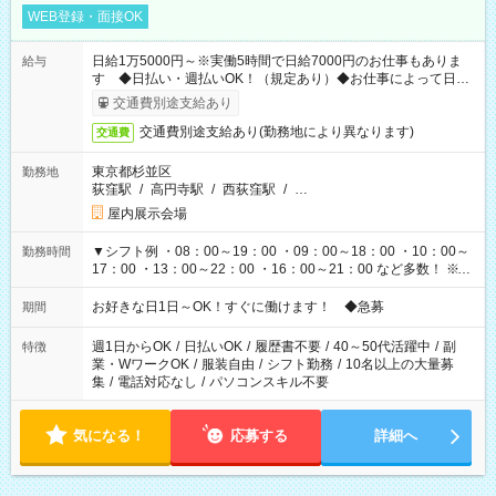
WEB登録・面接OK
日給1万5000円～※実働5時間で日給7000円のお仕事もありま
給与
す ◆日払い・週払いOK！（規定あり）◆お仕事によって日給
も異なります
交通費別途支給あり
交通費別途支給あり(勤務地により異なります)
交通費
東京都杉並区
勤務地
荻窪駅
/
高円寺駅
/
西荻窪駅
/
…
屋内展示会場
▼シフト例 ・08：00～19：00 ・09：00～18：00 ・10：00～
勤務時間
17：00 ・13：00～22：00 ・16：00～21：00 など多数！ ※お
仕事により勤務時間が異なります
お好きな日1日～OK！すぐに働けます！ ◆急募
期間
週1日からOK
/
日払いOK
/
履歴書不要
/
40～50代活躍中
/
副
特徴
業・WワークOK
/
服装自由
/
シフト勤務
/
10名以上の大量募
集
/
電話対応なし
/
パソコンスキル不要
気になる！
応募する
詳細へ