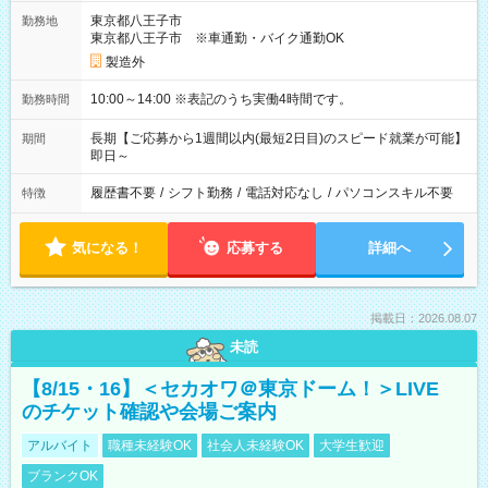
東京都八王子市
勤務地
東京都八王子市 ※車通勤・バイク通勤OK
製造外
10:00～14:00 ※表記のうち実働4時間です。
勤務時間
長期【ご応募から1週間以内(最短2日目)のスピード就業が可能】
期間
即日～
履歴書不要
/
シフト勤務
/
電話対応なし
/
パソコンスキル不要
特徴
気になる！
応募する
詳細へ
掲載日：2026.08.07
未読
【8/15・16】＜セカオワ＠東京ドーム！＞LIVE
のチケット確認や会場ご案内
アルバイト
職種未経験OK
社会人未経験OK
大学生歓迎
ブランクOK