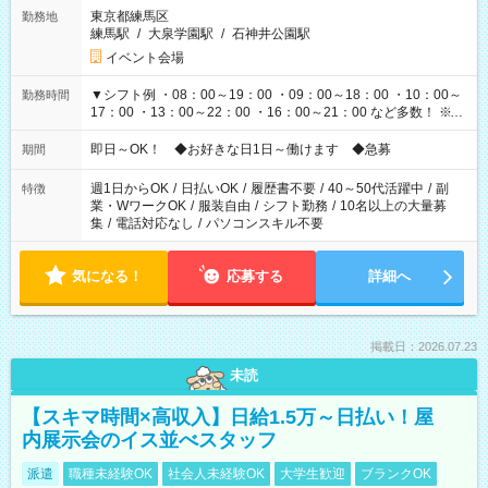
東京都練馬区
勤務地
練馬駅
/
大泉学園駅
/
石神井公園駅
イベント会場
▼シフト例 ・08：00～19：00 ・09：00～18：00 ・10：00～
勤務時間
17：00 ・13：00～22：00 ・16：00～21：00 など多数！ ※お
仕事により勤務時間が異なります
即日～OK！ ◆お好きな日1日～働けます ◆急募
期間
週1日からOK
/
日払いOK
/
履歴書不要
/
40～50代活躍中
/
副
特徴
業・WワークOK
/
服装自由
/
シフト勤務
/
10名以上の大量募
集
/
電話対応なし
/
パソコンスキル不要
気になる！
応募する
詳細へ
掲載日：2026.07.23
未読
【スキマ時間×高収入】日給1.5万～日払い！屋
内展示会のイス並べスタッフ
派遣
職種未経験OK
社会人未経験OK
大学生歓迎
ブランクOK