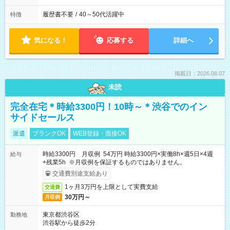
履歴書不要
/
40～50代活躍中
特徴
気になる！
応募する
詳細へ
掲載日：2026.08.07
未読
完全在宅＊時給3300円！10時～＊渋谷でのイン
サイドセールス
派遣
ブランクOK
WEB登録・面接OK
時給3300円 月収例 54万円 時給3300円×実働8h×週5日×4週
給与
+残業5h ※月収例を保証するものではありません。
交通費別途支給あり
1ヶ月3万円を上限として実費支給
交通費
30万円～
月収例
東京都渋谷区
勤務地
渋谷駅から徒歩2分