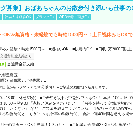
グ募集】おばあちゃんのお散歩付き添いも仕事の
K
社会人未経験OK
ブランクOK
WEB登録・面接OK
～OK≫無資格・未経験でも時給1500円～！土日祝休みもOK
資格未経験：時給1500円～ ■週払いOK ■扶養内OK ■日収1万2000円以上
交通費別途支給あり
交通費全額支給
通費
京都豊島区
鴨駅
/
目白駅
/
北池袋駅
/
…
≪自宅からドアtoドアで30分以内！≫ご希望の勤務地を紹介します。
00～18:00（休憩60分） ■ご希望があれば下記シフトもOK！ 早番 7:00～16:00 遅
勤 16:30～翌9:30 「家族と休みを合わせたい」 「余裕を持って夕飯の準備
業はしたくない」 など、ご希望を教えてくださいね。 ※Wワーク希望の方へ
する勤務時間と、もう1つのお仕事の勤務時間。 合計で週40時間を超える場
8月中のスタートOK！急募！】2カ月～ ■ご応募から最短2～3日後に就業が