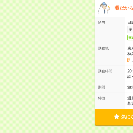
暇だか
日
給与
交
東
勤務地
秋
2
勤務時間
談
激
期間
週
特徴
募
気に