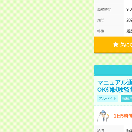
9:
勤務時間
2
期間
履
特徴
気に
マニュアル通
OK◎試験監
アルバイト
職種未
1日5時
時給
給与