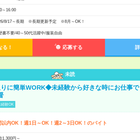
00～16:00
026/8/17～長期 ※長期更新予定 ※8月～OK！
歴書不要
/
40～50代活躍中
/
服装自由
なる！
応募する
詳
未読
りに簡単WORK◆未経験から好きな時にお仕事で
督
経験OK
間以内OK！週1日～OK！週2～3日OK！のバイト
1,300円～