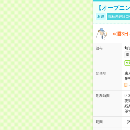
【オープニン
派遣
職種未経験O
≪週3日
無
給与
交
東
勤務地
巣
9:
勤務時間
夜
残
望
【
期間