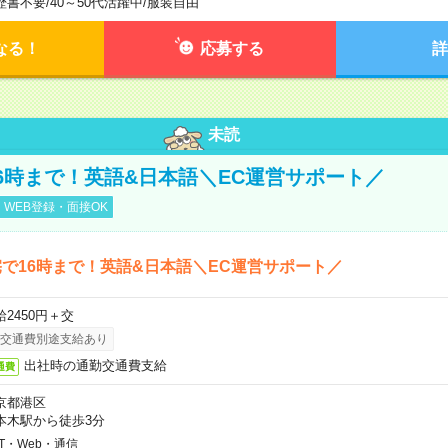
歴書不要
/
40～50代活躍中
/
服装自由
なる！
応募する
詳
未読
6時まで！英語&日本語＼EC運営サポート／
WEB登録・面接OK
で16時まで！英語&日本語＼EC運営サポート／
給2450円＋交
交通費別途支給あり
出社時の通勤交通費支給
通費
京都港区
本木駅から徒歩3分
IT・Web・通信