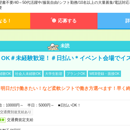
歴書不要
/
40～50代活躍中
/
服装自由
/
シフト勤務
/
10名以上の大量募集
/
電話対応
要
なる！
応募する
詳
未読
～OK＃未経験歓迎！＃日払い＊イベント会場でイ
経験OK
社会人未経験OK
大学生歓迎
ブランクOK
WEB登録・面接OK
ら明日だけ働きたい！など柔軟シフトで働き方選べます！早く
給：10000円～ 半日：5000円～ ■日払いOK！
交通費別途支給あり
交通費規定支給
通費