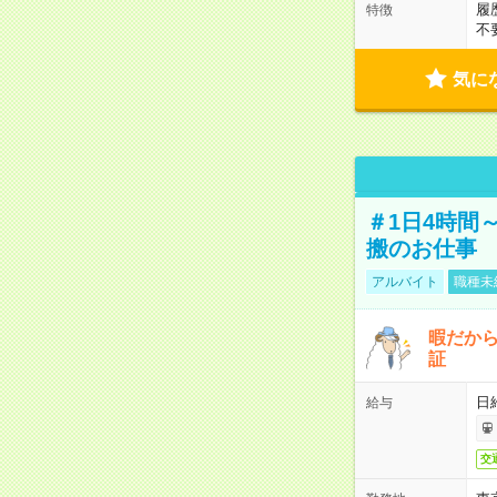
履
特徴
不
気に
＃1日4時間
搬のお仕事
アルバイト
職種未
暇だか
証
日
給与
交