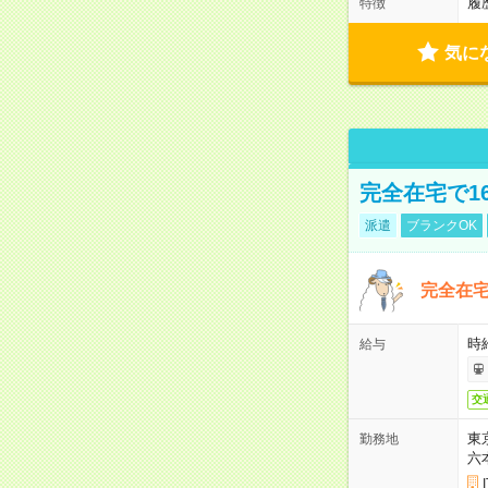
履
特徴
気に
完全在宅で1
派遣
ブランクOK
完全在宅
時
給与
交
東
勤務地
六