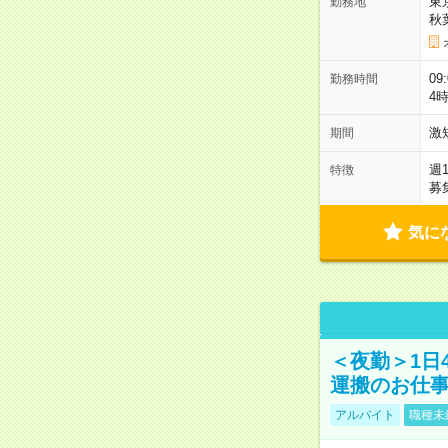
東
勤務地
秋
09
勤務時間
4
激
期間
週
特徴
募
気に
＜夜勤＞1日
運搬のお仕
アルバイト
職種未