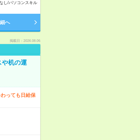
なし
/
パソコンスキル
細へ
掲載日：2026.08.06
スや机の運
終わっても日給保