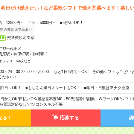
ら明日だけ働きたい！など柔軟シフトで働き方選べます！嬉し
給：12500円～ 半日：5000円～ ■日払いOK！
交通費別途支給あり
交通費規定支給
通費
京都千代田区
葉原駅
/
神保町駅
/
麹町駅
/
…
オフィス・学校など
0:00～24：00 22：00～翌7:00 …など1日4時間～OK！ その他シフトもござ
ください！
短1日～OK！ ■もちろん即日スタートもOK！ ■曜日・日数はアナタ次第！
1日からOK
/
日払いOK
/
履歴書不要
/
40～50代活躍中
/
副業・WワークOK
/
シフト
集
/
電話対応なし
/
パソコンスキル不要
なる！
応募する
詳