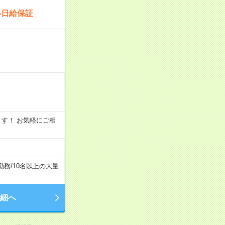
い日給保証
います！ お気軽にご相
勤務
/
10名以上の大量
細へ