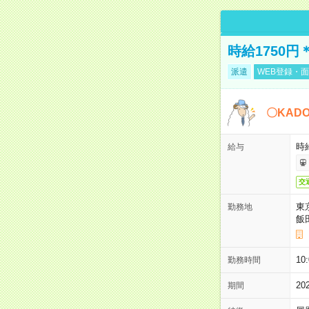
時給1750
派遣
WEB登録・面
〇KAD
時給
給与
交
東
勤務地
飯
10
勤務時間
2
期間