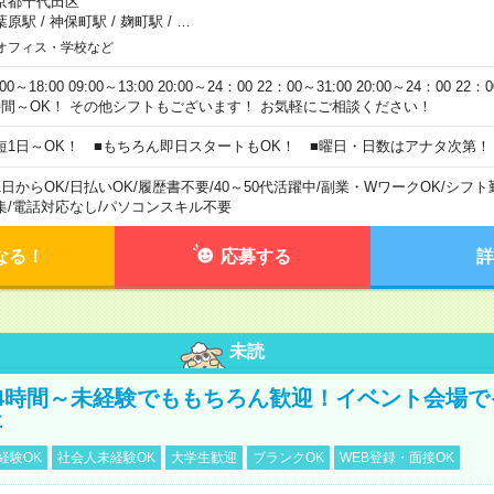
京都千代田区
葉原駅
/
神保町駅
/
麹町駅
/
…
オフィス・学校など
:00～18:00 09:00～13:00 20:00～24：00 22：00～31:00 20:00～24：00 2
時間～OK！ その他シフトもございます！ お気軽にご相談ください！
短1日～OK！ ■もちろん即日スタートもOK！ ■曜日・日数はアナタ次第！
1日からOK
/
日払いOK
/
履歴書不要
/
40～50代活躍中
/
副業・WワークOK
/
シフト
集
/
電話対応なし
/
パソコンスキル不要
なる！
応募する
詳
未読
4時間～未経験でももちろん歓迎！イベント会場で
事
経験OK
社会人未経験OK
大学生歓迎
ブランクOK
WEB登録・面接OK