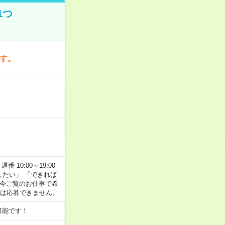
1つ
です。
番 10:00～19:00
がしたい」 「できれば
 今ご覧のお仕事で希
合は応募できません。
可能です！