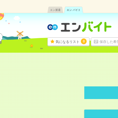
エン派遣
エン バイト
0
気になるリスト
保存した希