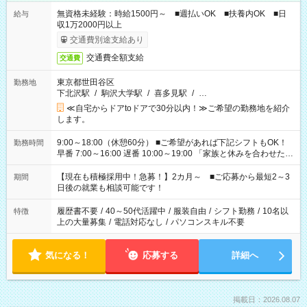
無資格未経験：時給1500円～ ■週払いOK ■扶養内OK ■日
給与
収1万2000円以上
交通費別途支給あり
交通費全額支給
交通費
東京都世田谷区
勤務地
下北沢駅
/
駒沢大学駅
/
喜多見駅
/
…
≪自宅からドアtoドアで30分以内！≫ご希望の勤務地を紹介
します。
9:00～18:00（休憩60分） ■ご希望があれば下記シフトもOK！
勤務時間
早番 7:00～16:00 遅番 10:00～19:00 「家族と休みを合わせた
い」 「余裕を持って夕飯の準備がしたい」 「できれば残業はし
たくない」 など、ご希望を教えてくださいね。 ※Wワーク希望
【現在も積極採用中！急募！】2カ月～ ■ご応募から最短2～3
期間
の方へ 今ご覧のお仕事で希望する勤務時間と、もう1つのお仕事
日後の就業も相談可能です！
の勤務時間。 合計で週40時間を超える場合は応募できません。
履歴書不要
/
40～50代活躍中
/
服装自由
/
シフト勤務
/
10名以
特徴
上の大量募集
/
電話対応なし
/
パソコンスキル不要
気になる！
応募する
詳細へ
掲載日：2026.08.07