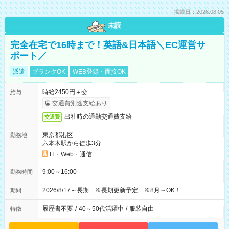
掲載日：2026.08.05
未読
完全在宅で16時まで！英語&日本語＼EC運営サ
ポート／
派遣
ブランクOK
WEB登録・面接OK
時給2450円＋交
給与
交通費別途支給あり
出社時の通勤交通費支給
交通費
東京都港区
勤務地
六本木駅から徒歩3分
IT・Web・通信
9:00～16:00
勤務時間
2026/8/17～長期 ※長期更新予定 ※8月～OK！
期間
履歴書不要
/
40～50代活躍中
/
服装自由
特徴