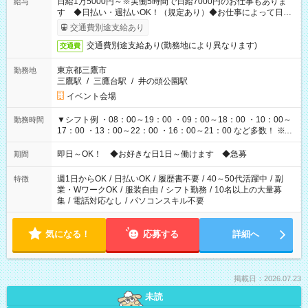
日給1万5000円～※実働5時間で日給7000円のお仕事もありま
給与
す ◆日払い・週払いOK！（規定あり）◆お仕事によって日給
も異なります
交通費別途支給あり
交通費別途支給あり(勤務地により異なります)
交通費
東京都三鷹市
勤務地
三鷹駅
/
三鷹台駅
/
井の頭公園駅
イベント会場
▼シフト例 ・08：00～19：00 ・09：00～18：00 ・10：00～
勤務時間
17：00 ・13：00～22：00 ・16：00～21：00 など多数！ ※お
仕事により勤務時間が異なります
即日～OK！ ◆お好きな日1日～働けます ◆急募
期間
週1日からOK
/
日払いOK
/
履歴書不要
/
40～50代活躍中
/
副
特徴
業・WワークOK
/
服装自由
/
シフト勤務
/
10名以上の大量募
集
/
電話対応なし
/
パソコンスキル不要
気になる！
応募する
詳細へ
掲載日：2026.07.23
未読