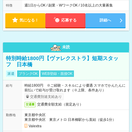
週1日からOK / 副業・WワークOK / 10名以上の大量募集
特徴
気になる！
応募する
詳細へ
未読
特別時給1800円【ヴァレクストラ】短期スタッ
フ 日本橋
派遣
ブランクOK
WEB登録・面接OK
時給1800円 ※ご経験・スキルにより優遇 スマホでかんたんに
給与
前払いで給与が受け取れます（※上限、条件あり）
交通費別途支給あり
交通費全額支給（規定あり）
交通費
東京都中央区
勤務地
東京都中央区 東京メトロ 日本橋駅から直結（徒歩1分）
Valextra