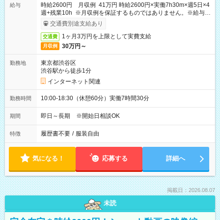
時給2600円 月収例 41万円 時給2600円×実働7h30m×週5日×4
給与
週+残業10h ※月収例を保証するものではありません。※給与即
受取りサービス利用可（利用条件有）
交通費別途支給あり
1ヶ月3万円を上限として実費支給
交通費
30万円～
月収例
東京都渋谷区
勤務地
渋谷駅から徒歩1分
インターネット関連
10:00-18:30（休憩60分）実働7時間30分
勤務時間
即日～長期 ※開始日相談OK
期間
履歴書不要
/
服装自由
特徴
気になる！
応募する
詳細へ
掲載日：2026.08.07
未読