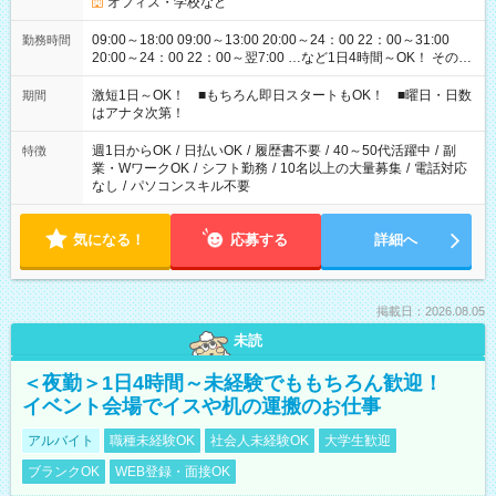
オフィス・学校など
09:00～18:00 09:00～13:00 20:00～24：00 22：00～31:00
勤務時間
20:00～24：00 22：00～翌7:00 …など1日4時間～OK！ その他
シフトもございます！ お気軽にご相談ください！
激短1日～OK！ ■もちろん即日スタートもOK！ ■曜日・日数
期間
はアナタ次第！
週1日からOK
/
日払いOK
/
履歴書不要
/
40～50代活躍中
/
副
特徴
業・WワークOK
/
シフト勤務
/
10名以上の大量募集
/
電話対応
なし
/
パソコンスキル不要
気になる！
応募する
詳細へ
掲載日：2026.08.05
未読
＜夜勤＞1日4時間～未経験でももちろん歓迎！
イベント会場でイスや机の運搬のお仕事
アルバイト
職種未経験OK
社会人未経験OK
大学生歓迎
ブランクOK
WEB登録・面接OK