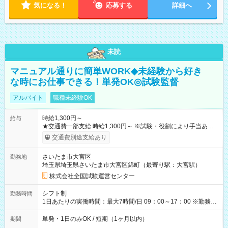
気になる！
応募する
詳細へ
未読
マニュアル通りに簡単WORK◆未経験から好き
な時にお仕事できる！単発OK◎試験監督
アルバイト
職種未経験OK
時給1,300円～
給与
★交通費一部支給 時給1,300円～ ※試験・役割により手当あり
※勤務回数により昇給あり 【即給（前払い）オプションあ
交通費別途支給あり
り！】 希望される場合、勤務から1週間ほどで給与の一部を受け
取れます。 ※手数料418円がかかります。 【過去試験日の収入
さいたま市大宮区
勤務地
例】 ・河合塾模擬試験 8:30～17:30（休憩1時間） 時給1,300円
埼玉県埼玉県さいたま市大宮区錦町（最寄り駅：大宮駅）
×8時間＝日収10,400円＋交通費 ※当日の役割により時給＋100
円の場合あり ・国家試験 7:00～13:30（休憩なし） 時給1,300
株式会社全国試験運営センター
円（役割手当＋100円）×6時間＝日収8,400円＋交通費 【試用期
間】試用期間なし
シフト制
勤務時間
1日あたりの実働時間：最大7時間/日 09：00～17：00 ※勤務時
間は 試験により異なります。
単発・1日のみOK / 短期（1ヶ月以内）
期間