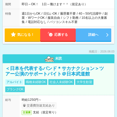
即日～OK！ 1日～働けます＾＾（規定あり）
期間
週1日からOK
/
日払いOK
/
履歴書不要
/
40～50代活躍中
/
副
特徴
業・WワークOK
/
服装自由
/
シフト勤務
/
10名以上の大量募
集
/
電話対応なし
/
パソコンスキル不要
気になる！
応募する
詳細へ
掲載日：2026.08.03
未読
＜日本を代表するバンド＊サカナクション＞ツ
アー公演のサポートバイト＠日本武道館
アルバイト
職種未経験OK
社会人未経験OK
大学生歓迎
ブランクOK
時給1250円～
給与
交通費別途支給あり
支給（規定有り）
交通費