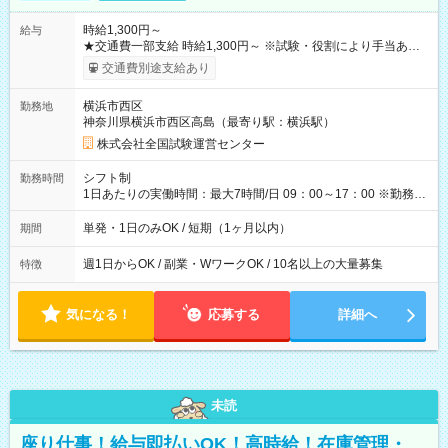
時給1,300円～
給与
★交通費一部支給 時給1,300円～ ※試験・役割により手当あり
※勤務回数により昇給あり 【即給（前払い）オプションあ
交通費別途支給あり
り！】 希望される場合、勤務から1週間ほどで給与の一部を受け
取れます。 ※手数料418円がかかります。 【過去試験日の収入
横浜市西区
勤務地
例】 ・河合塾模擬試験 8:30～17:30（休憩1時間） 時給1,300円
神奈川県横浜市西区高島（最寄り駅：横浜駅）
×8時間＝日収10,400円＋交通費 ※当日の役割により時給＋100
円の場合あり ・国家試験 7:00～13:30（休憩なし） 時給1,300
株式会社全国試験運営センター
円（役割手当＋100円）×6時間＝日収8,400円＋交通費 【試用期
間】試用期間なし
シフト制
勤務時間
1日あたりの実働時間：最大7時間/日 09：00～17：00 ※勤務時
間は 試験により異なります。
単発・1日のみOK / 短期（1ヶ月以内）
期間
週1日からOK / 副業・WワークOK / 10名以上の大量募集
特徴
気になる！
応募する
詳細へ
未読
座り仕事！給与即払いOK！高時給！在庫管理・