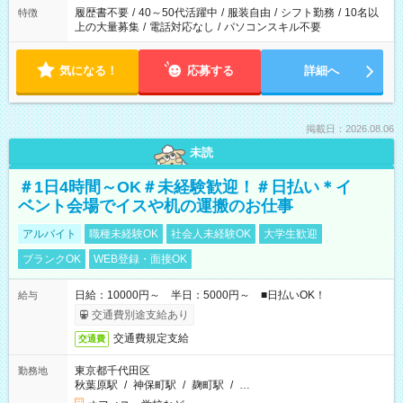
合は応募できません。
履歴書不要
/
40～50代活躍中
/
服装自由
/
シフト勤務
/
10名以
特徴
上の大量募集
/
電話対応なし
/
パソコンスキル不要
気になる！
応募する
詳細へ
掲載日：2026.08.06
未読
＃1日4時間～OK＃未経験歓迎！＃日払い＊イ
ベント会場でイスや机の運搬のお仕事
アルバイト
職種未経験OK
社会人未経験OK
大学生歓迎
ブランクOK
WEB登録・面接OK
日給：10000円～ 半日：5000円～ ■日払いOK！
給与
交通費別途支給あり
交通費規定支給
交通費
東京都千代田区
勤務地
秋葉原駅
/
神保町駅
/
麹町駅
/
…