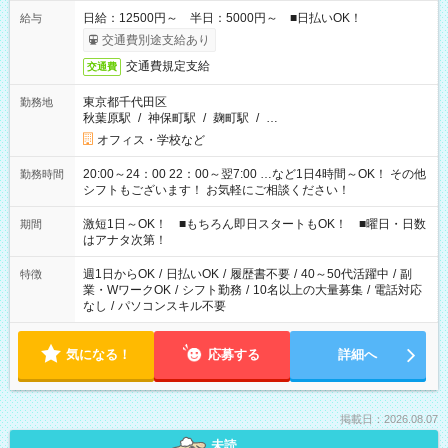
日給：12500円～ 半日：5000円～ ■日払いOK！
給与
交通費別途支給あり
交通費規定支給
交通費
東京都千代田区
勤務地
秋葉原駅
/
神保町駅
/
麹町駅
/
…
オフィス・学校など
20:00～24：00 22：00～翌7:00 …など1日4時間～OK！ その他
勤務時間
シフトもございます！ お気軽にご相談ください！
激短1日～OK！ ■もちろん即日スタートもOK！ ■曜日・日数
期間
はアナタ次第！
週1日からOK
/
日払いOK
/
履歴書不要
/
40～50代活躍中
/
副
特徴
業・WワークOK
/
シフト勤務
/
10名以上の大量募集
/
電話対応
なし
/
パソコンスキル不要
気になる！
応募する
詳細へ
掲載日：2026.08.07
未読