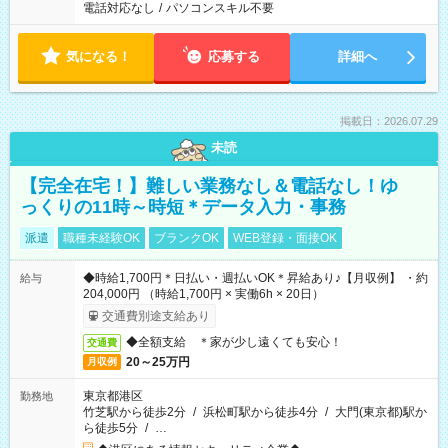
電話対応なし
/
パソコンスキル不要
気になる！
応募する
詳細へ
掲載日：2026.07.29
未読
【完全在宅！】難しい業務なし＆電話なし！ゆ
っくりの11時～時短＊データ入力・事務
派遣
職種未経験OK
ブランクOK
WEB登録・面接OK
◆時給1,700円＊日払い・週払いOK＊昇給あり♪【月収例】 ・約
給与
204,000円 （時給1,700円 × 実働6h × 20日）
交通費別途支給あり
◆全額支給 ＊家が少し遠くても安心！
交通費
20～25万円
月収例
東京都港区
勤務地
竹芝駅から徒歩2分
/
浜松町駅から徒歩4分
/
大門(東京都)駅か
ら徒歩5分
/
…