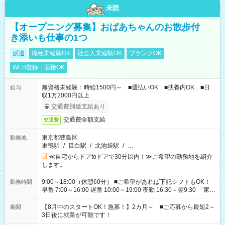
未読
【オープニング募集】おばあちゃんのお散歩付
き添いも仕事の1つ
派遣
職種未経験OK
社会人未経験OK
ブランクOK
WEB登録・面接OK
無資格未経験：時給1500円～ ■週払いOK ■扶養内OK ■日
給与
収1万2000円以上
交通費別途支給あり
交通費全額支給
交通費
東京都豊島区
勤務地
巣鴨駅
/
目白駅
/
北池袋駅
/
…
≪自宅からドアtoドアで30分以内！≫ご希望の勤務地を紹介
します。
9:00～18:00（休憩60分） ■ご希望があれば下記シフトもOK！
勤務時間
早番 7:00～16:00 遅番 10:00～19:00 夜勤 16:30～翌9:30 「家族
と休みを合わせたい」 「余裕を持って夕飯の準備がしたい」
「できれば残業はしたくない」 など、ご希望を教えてください
【8月中のスタートOK！急募！】2カ月～ ■ご応募から最短2～
期間
ね。 ※Wワーク希望の方へ 今ご覧のお仕事で希望する勤務時間
3日後に就業が可能です！
と、もう1つのお仕事の勤務時間。 合計で週40時間を超える場