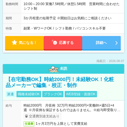
10:00～20:00 実働7.5時間／休憩1.5時間 営業時間に合わせた
勤務時間
シフト制
3か月程度の短期予定 ※開始日はお気軽にご相談ください
期間
副業・WワークOK
/
シフト勤務
/
パソコンスキル不要
特徴
気になる！
応募する
詳細へ
掲載日：2026.08.07
未読
【在宅勤務OK】時給2000円！未経験OK！化粧
品メーカーで編集・校正・制作
派遣
職種未経験OK
ブランクOK
WEB登録・面接OK
時給2000円 月収例 32万円 時給2000円×実働8h×週5日×4
給与
週 ※月収例を保証するものではありません。※給与即受取りサ
ービス利用可（利用条件有）
交通費別途支給あり
1ヶ月3万円を上限として実費支給
交通費