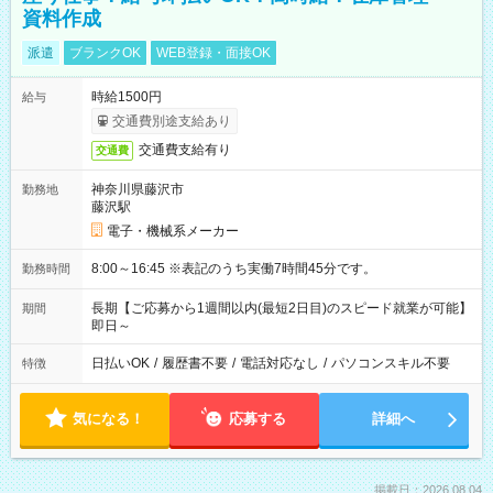
資料作成
派遣
ブランクOK
WEB登録・面接OK
時給1500円
給与
交通費別途支給あり
交通費支給有り
交通費
神奈川県藤沢市
勤務地
藤沢駅
電子・機械系メーカー
8:00～16:45 ※表記のうち実働7時間45分です。
勤務時間
長期【ご応募から1週間以内(最短2日目)のスピード就業が可能】
期間
即日～
日払いOK
/
履歴書不要
/
電話対応なし
/
パソコンスキル不要
特徴
気になる！
応募する
詳細へ
掲載日：2026.08.04