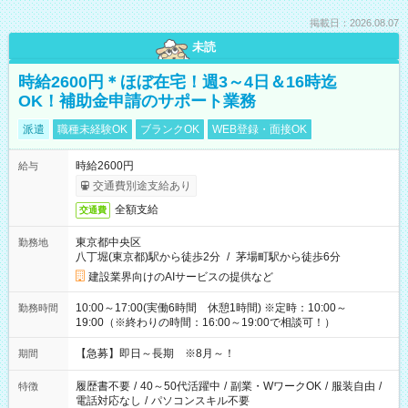
掲載日：2026.08.07
未読
時給2600円＊ほぼ在宅！週3～4日＆16時迄
OK！補助金申請のサポート業務
派遣
職種未経験OK
ブランクOK
WEB登録・面接OK
時給2600円
給与
交通費別途支給あり
全額支給
交通費
東京都中央区
勤務地
八丁堀(東京都)駅から徒歩2分
/
茅場町駅から徒歩6分
建設業界向けのAIサービスの提供など
10:00～17:00(実働6時間 休憩1時間) ※定時：10:00～
勤務時間
19:00（※終わりの時間：16:00～19:00で相談可！）
【急募】即日～長期 ※8月～！
期間
履歴書不要
/
40～50代活躍中
/
副業・WワークOK
/
服装自由
/
特徴
電話対応なし
/
パソコンスキル不要