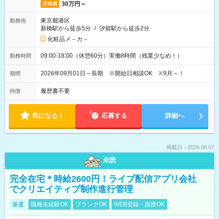
30万円～
月収例
東京都港区
勤務地
新橋駅から徒歩5分
/
汐留駅から徒歩2分
化粧品メ－カ－
09:00-18:00（休憩60分）実働8時間（残業少なめ！）
勤務時間
2026年09月01日～長期 ※開始日相談OK ※9月～！
期間
履歴書不要
特徴
気になる！
応募する
詳細へ
掲載日：2026.08.07
未読
完全在宅＊時給2600円！ライブ配信アプリ会社
でクリエイティブ制作進行管理
派遣
職種未経験OK
ブランクOK
WEB登録・面接OK