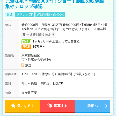
完全在宅＊時給2000円！ショート動画の映像編
集やテロップ確認
派遣
ブランクOK
WEB登録・面接OK
時給2000円 月収例 33万円 時給2000円×実働8h×週5日×4週
給与
+残業5h ※月収例を保証するものではありません。※給与即受
取りサービス利用可（利用条件有）
交通費別途支給あり
1ヶ月3万円を上限として実費支給
交通費
30万円～
月収例
東京都新宿区
勤務地
市ケ谷駅から徒歩3分
放送
11:00-20:00（休憩60分）実働8時間（残業少なめ！）
勤務時間
即日～長期 ※開始日相談OK
期間
履歴書不要
特徴
気になる！
応募する
詳細へ