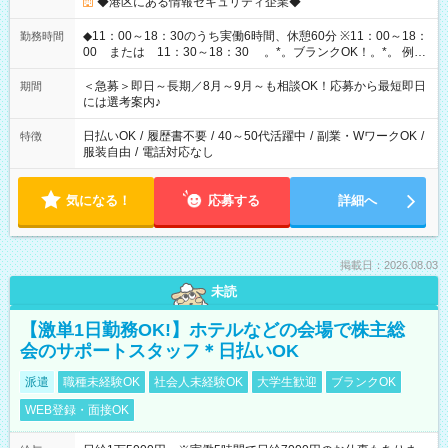
◆港区にある情報セキュリティ企業◆
◆11：00～18：30のうち実働6時間、休憩60分 ※11：00～18：
勤務時間
00 または 11：30～18：30 。*。ブランクOK！。*。 例え
ば前職が、 在宅/財団法人/事務/コールセンター/受付/販売/カフェ
スタッフ スイーツ販売/ホテルフロント/化粧品販売/など 様々な
＜急募＞即日～長期／8月～9月～も相談OK！応募から最短即日
期間
業界から入社して活躍されています♪
には選考案内♪
日払いOK
/
履歴書不要
/
40～50代活躍中
/
副業・WワークOK
/
特徴
服装自由
/
電話対応なし
気になる！
応募する
詳細へ
掲載日：2026.08.03
未読
【激単1日勤務OK!】ホテルなどの会場で株主総
会のサポートスタッフ＊日払いOK
派遣
職種未経験OK
社会人未経験OK
大学生歓迎
ブランクOK
WEB登録・面接OK