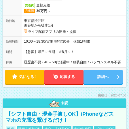
全額支給
交通費
30万円～
月収例
東京都渋谷区
勤務地
渋谷駅から徒歩1分
ライブ配信アプリの開発・提供
10:00～18:30(実働7時間30分 休憩1時間)
勤務時間
【急募】即日～長期 ※8月～！
期間
履歴書不要
/
40～50代活躍中
/
服装自由
/
パソコンスキル不要
特徴
気になる！
応募する
詳細へ
掲載日：2026.07.30
未読
【シフト自由・現金手渡しOK】iPhoneなどス
マホの充電を繋げるだけ！