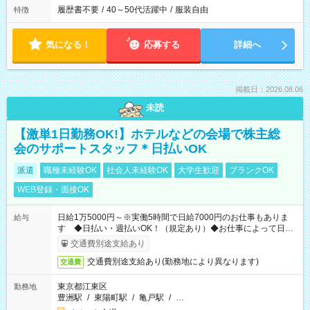
履歴書不要
/
40～50代活躍中
/
服装自由
特徴
気になる！
応募する
詳細へ
掲載日：2026.08.06
未読
【激単1日勤務OK!】ホテルなどの会場で株主総
会のサポートスタッフ＊日払いOK
派遣
職種未経験OK
社会人未経験OK
大学生歓迎
ブランクOK
WEB登録・面接OK
日給1万5000円～※実働5時間で日給7000円のお仕事もありま
給与
す ◆日払い・週払いOK！（規定あり）◆お仕事によって日給
も異なります
交通費別途支給あり
交通費別途支給あり(勤務地により異なります)
交通費
東京都江東区
勤務地
豊洲駅
/
東陽町駅
/
亀戸駅
/
…