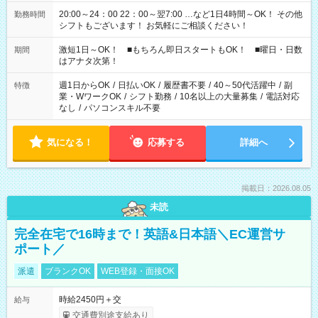
20:00～24：00 22：00～翌7:00 …など1日4時間～OK！ その他
勤務時間
シフトもございます！ お気軽にご相談ください！
激短1日～OK！ ■もちろん即日スタートもOK！ ■曜日・日数
期間
はアナタ次第！
週1日からOK
/
日払いOK
/
履歴書不要
/
40～50代活躍中
/
副
特徴
業・WワークOK
/
シフト勤務
/
10名以上の大量募集
/
電話対応
なし
/
パソコンスキル不要
気になる！
応募する
詳細へ
掲載日：2026.08.05
未読
完全在宅で16時まで！英語&日本語＼EC運営サ
ポート／
派遣
ブランクOK
WEB登録・面接OK
時給2450円＋交
給与
交通費別途支給あり