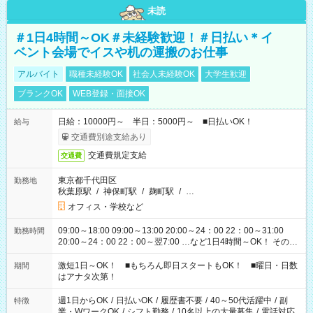
未読
＃1日4時間～OK＃未経験歓迎！＃日払い＊イ
ベント会場でイスや机の運搬のお仕事
アルバイト
職種未経験OK
社会人未経験OK
大学生歓迎
ブランクOK
WEB登録・面接OK
日給：10000円～ 半日：5000円～ ■日払いOK！
給与
交通費別途支給あり
交通費規定支給
交通費
東京都千代田区
勤務地
秋葉原駅
/
神保町駅
/
麹町駅
/
…
オフィス・学校など
09:00～18:00 09:00～13:00 20:00～24：00 22：00～31:00
勤務時間
20:00～24：00 22：00～翌7:00 …など1日4時間～OK！ その他
シフトもございます！ お気軽にご相談ください！
激短1日～OK！ ■もちろん即日スタートもOK！ ■曜日・日数
期間
はアナタ次第！
週1日からOK
/
日払いOK
/
履歴書不要
/
40～50代活躍中
/
副
特徴
業・WワークOK
/
シフト勤務
/
10名以上の大量募集
/
電話対応