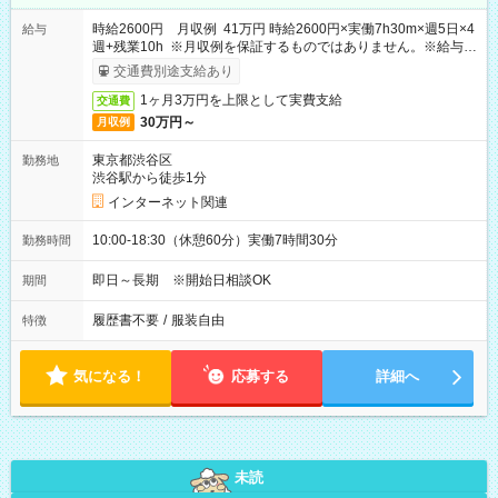
時給2600円 月収例 41万円 時給2600円×実働7h30m×週5日×4
給与
週+残業10h ※月収例を保証するものではありません。※給与即
受取りサービス利用可（利用条件有）
交通費別途支給あり
1ヶ月3万円を上限として実費支給
交通費
30万円～
月収例
東京都渋谷区
勤務地
渋谷駅から徒歩1分
インターネット関連
10:00-18:30（休憩60分）実働7時間30分
勤務時間
即日～長期 ※開始日相談OK
期間
履歴書不要
/
服装自由
特徴
気になる！
応募する
詳細へ
未読