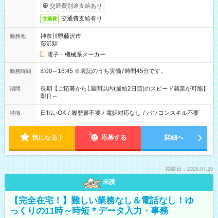
交通費別途支給あり
交通費支給有り
交通費
神奈川県藤沢市
勤務地
藤沢駅
電子・機械系メーカー
8:00～16:45 ※表記のうち実働7時間45分です。
勤務時間
長期【ご応募から1週間以内(最短2日目)のスピード就業が可能】
期間
即日～
日払いOK
/
履歴書不要
/
電話対応なし
/
パソコンスキル不要
特徴
気になる！
応募する
詳細へ
掲載日：2026.07.29
未読
【完全在宅！】難しい業務なし＆電話なし！ゆ
っくりの11時～時短＊データ入力・事務