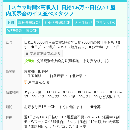
【スキマ時間×高収入】日給1.5万～日払い！屋
内展示会のイス並べスタッフ
派遣
職種未経験OK
社会人未経験OK
大学生歓迎
ブランクOK
WEB登録・面接OK
日給1万5000円～※実働5時間で日給7000円のお仕事もありま
給与
す ◆日払い・週払いOK！（規定あり）◆お仕事によって日給
も異なります
交通費別途支給あり
交通費別途支給あり(勤務地により異なります)
交通費
東京都世田谷区
勤務地
二子玉川駅
/
三軒茶屋駅
/
下北沢駅
/
…
屋内展示会場
▼シフト例 ・08：00～19：00 ・09：00～18：00 ・10：00～
勤務時間
17：00 ・13：00～22：00 ・16：00～21：00 など多数！ ※お
仕事により勤務時間が異なります
お好きな日1日～OK！すぐに働けます！ ◆急募
期間
週1日からOK
/
日払いOK
/
履歴書不要
/
40～50代活躍中
/
副
特徴
業・WワークOK
/
服装自由
/
シフト勤務
/
10名以上の大量募
集
/
電話対応なし
/
パソコンスキル不要