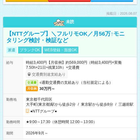
掲載日：2026.08.07
未読
【NTTグループ】＼フルリモOK／月56万↑モニ
タリング検討・検証など
派遣
ブランクOK
WEB登録・面接OK
時給3,400円【月収例】約569,000円（時給3,400円×実働
給与
7.50h×21日+残業10h）+交通費
交通費別途支給あり
○通勤交通費の支給あり（当社規定による）
交通費
30万円～
月収例
東京都千代田区
勤務地
大手町(東京都)駅から徒歩2分
/
東京駅から徒歩8分
/
三越前駅
●NTTグループ●
★9:00～17:30（休憩時間 12:00～13:00）
勤務時間
2026年9月～
期間