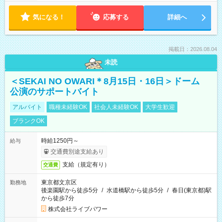
気になる！
応募する
詳細へ
掲載日：2026.08.04
未読
＜SEKAI NO OWARI＊8月15日・16日＞ドーム
公演のサポートバイト
アルバイト
職種未経験OK
社会人未経験OK
大学生歓迎
ブランクOK
時給1250円～
給与
交通費別途支給あり
支給（規定有り）
交通費
東京都文京区
勤務地
後楽園駅から徒歩5分
/
水道橋駅から徒歩5分
/
春日(東京都)駅
から徒歩7分
株式会社ライブパワー