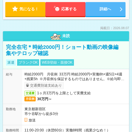
気になる！
応募する
詳細へ
掲載日：2026.08.07
未読
完全在宅＊時給2000円！ショート動画の映像編
集やテロップ確認
派遣
ブランクOK
WEB登録・面接OK
時給2000円 月収例 33万円 時給2000円×実働8h×週5日×4週
給与
+残業5h ※月収例を保証するものではありません。※給与即受
取りサービス利用可（利用条件有）
交通費別途支給あり
1ヶ月3万円を上限として実費支給
交通費
30万円～
月収例
東京都新宿区
勤務地
市ケ谷駅から徒歩3分
放送
11:00-20:00（休憩60分）実働8時間（残業少なめ！）
勤務時間