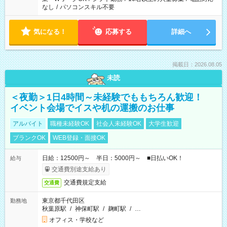
なし
/
パソコンスキル不要
気になる！
応募する
詳細へ
掲載日：2026.08.05
未読
＜夜勤＞1日4時間～未経験でももちろん歓迎！
イベント会場でイスや机の運搬のお仕事
アルバイト
職種未経験OK
社会人未経験OK
大学生歓迎
ブランクOK
WEB登録・面接OK
日給：12500円～ 半日：5000円～ ■日払いOK！
給与
交通費別途支給あり
交通費規定支給
交通費
東京都千代田区
勤務地
秋葉原駅
/
神保町駅
/
麹町駅
/
…
オフィス・学校など