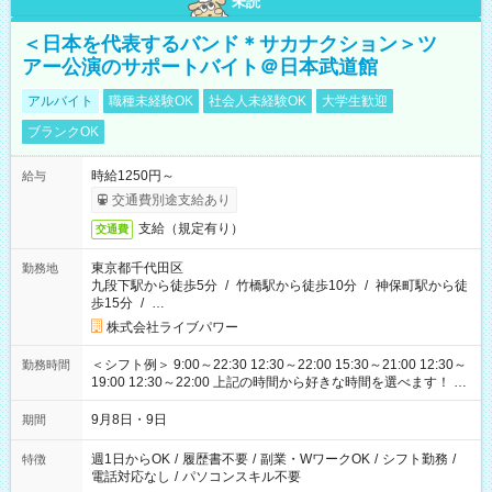
未読
＜日本を代表するバンド＊サカナクション＞ツ
アー公演のサポートバイト＠日本武道館
アルバイト
職種未経験OK
社会人未経験OK
大学生歓迎
ブランクOK
時給1250円～
給与
交通費別途支給あり
支給（規定有り）
交通費
東京都千代田区
勤務地
九段下駅から徒歩5分
/
竹橋駅から徒歩10分
/
神保町駅から徒
歩15分
/
…
株式会社ライブパワー
＜シフト例＞ 9:00～22:30 12:30～22:00 15:30～21:00 12:30～
勤務時間
19:00 12:30～22:00 上記の時間から好きな時間を選べます！ ※
時間は変更となる可能性があります
9月8日・9日
期間
週1日からOK
/
履歴書不要
/
副業・WワークOK
/
シフト勤務
/
特徴
電話対応なし
/
パソコンスキル不要