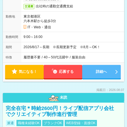
出社時の通勤交通費支給
交通費
東京都港区
勤務地
六本木駅から徒歩3分
IT・Web・通信
9:00～16:00
勤務時間
2026/8/17～長期 ※長期更新予定 ※8月～OK！
期間
履歴書不要
/
40～50代活躍中
/
服装自由
特徴
気になる！
応募する
詳細へ
掲載日：2026.08.07
未読
完全在宅＊時給2600円！ライブ配信アプリ会社
でクリエイティブ制作進行管理
派遣
職種未経験OK
ブランクOK
WEB登録・面接OK