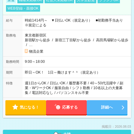
派遣
職種未経験OK
社会人未経験OK
大学生歓迎
ブランクOK
WEB登録・面接OK
時給1414円～ ▼日払いOK（規定あり） ■初勤務手当あり
給与
※規定による
東京都新宿区
勤務地
新宿駅から徒歩
/
新宿三丁目駅から徒歩
/
高田馬場駅から徒歩
/
…
物流企業
9:00～18:00
勤務時間
即日～OK！ 1日～働けます＾＾（規定あり）
期間
週1日からOK
/
日払いOK
/
履歴書不要
/
40～50代活躍中
/
副
特徴
業・WワークOK
/
服装自由
/
シフト勤務
/
10名以上の大量募
集
/
電話対応なし
/
パソコンスキル不要
気になる！
応募する
詳細へ
掲載日：2026.08.03