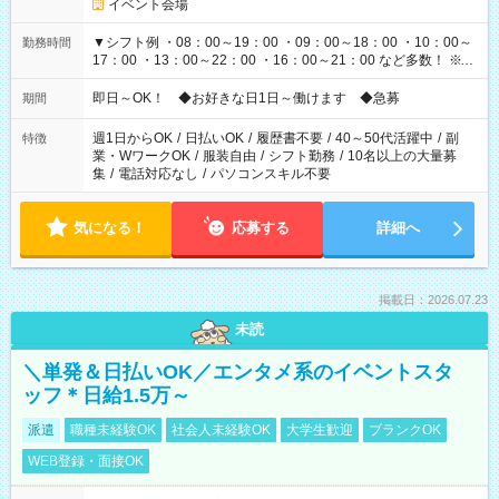
イベント会場
▼シフト例 ・08：00～19：00 ・09：00～18：00 ・10：00～
勤務時間
17：00 ・13：00～22：00 ・16：00～21：00 など多数！ ※お
仕事により勤務時間が異なります
即日～OK！ ◆お好きな日1日～働けます ◆急募
期間
週1日からOK
/
日払いOK
/
履歴書不要
/
40～50代活躍中
/
副
特徴
業・WワークOK
/
服装自由
/
シフト勤務
/
10名以上の大量募
集
/
電話対応なし
/
パソコンスキル不要
気になる！
応募する
詳細へ
掲載日：2026.07.23
未読
＼単発＆日払いOK／エンタメ系のイベントスタ
ッフ＊日給1.5万～
派遣
職種未経験OK
社会人未経験OK
大学生歓迎
ブランクOK
WEB登録・面接OK