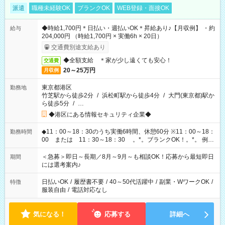
派遣
職種未経験OK
ブランクOK
WEB登録・面接OK
◆時給1,700円＊日払い・週払いOK＊昇給あり♪【月収例】 ・約
給与
204,000円 （時給1,700円 × 実働6h × 20日）
交通費別途支給あり
◆全額支給 ＊家が少し遠くても安心！
交通費
20～25万円
月収例
東京都港区
勤務地
竹芝駅から徒歩2分
/
浜松町駅から徒歩4分
/
大門(東京都)駅か
ら徒歩5分
/
…
◆港区にある情報セキュリティ企業◆
◆11：00～18：30のうち実働6時間、休憩60分 ※11：00～18：
勤務時間
00 または 11：30～18：30 。*。ブランクOK！。*。 例え
ば前職が、 在宅/財団法人/事務/コールセンター/受付/販売/カフェ
スタッフ スイーツ販売/ホテルフロント/化粧品販売/など 様々な
＜急募＞即日～長期／8月～9月～も相談OK！応募から最短即日
期間
業界から入社して活躍されています♪
には選考案内♪
日払いOK
/
履歴書不要
/
40～50代活躍中
/
副業・WワークOK
/
特徴
服装自由
/
電話対応なし
気になる！
応募する
詳細へ