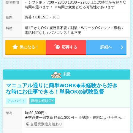
＜シフト例＞ 7:00～23:00 13:30～22:00 上記の時間から好きな
勤務時間
時間を選べます！ ※時間は変更となる可能性があります
急募！8月15日・16日
期間
週1日からOK
/
履歴書不要
/
副業・WワークOK
/
シフト勤務
/
特徴
電話対応なし
/
パソコンスキル不要
気になる！
応募する
詳細へ
未読
マニュアル通りに簡単WORK◆未経験から好き
な時にお仕事できる！単発OK◎試験監督
アルバイト
職種未経験OK
時給1,300円～
給与
★交通費一部支給 時給1,300円～ ※試験・役割により手当あり
※勤務回数により昇給あり 【即給（前払い）オプションあ
交通費別途支給あり
り！】 希望される場合、勤務から1週間ほどで給与の一部を受け
取れます。 ※手数料418円がかかります。 【過去試験日の収入