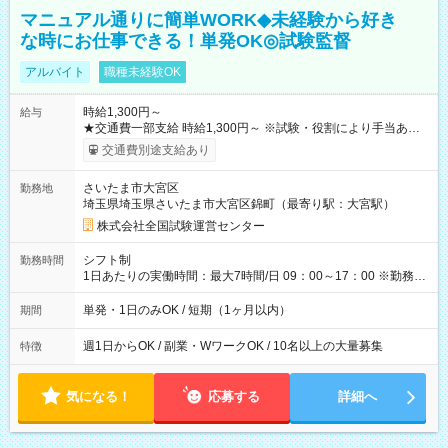
マニュアル通りに簡単WORK◆未経験から好き
な時にお仕事できる！単発OK◎試験監督
アルバイト
職種未経験OK
時給1,300円～
給与
★交通費一部支給 時給1,300円～ ※試験・役割により手当あり
※勤務回数により昇給あり 【即給（前払い）オプションあ
交通費別途支給あり
り！】 希望される場合、勤務から1週間ほどで給与の一部を受け
取れます。 ※手数料418円がかかります。 【過去試験日の収入
さいたま市大宮区
勤務地
例】 ・河合塾模擬試験 8:30～17:30（休憩1時間） 時給1,300円
埼玉県埼玉県さいたま市大宮区錦町（最寄り駅：大宮駅）
×8時間＝日収10,400円＋交通費 ※当日の役割により時給＋100
円の場合あり ・国家試験 7:00～13:30（休憩なし） 時給1,300
株式会社全国試験運営センター
円（役割手当＋100円）×6時間＝日収8,400円＋交通費 【試用期
間】試用期間なし
シフト制
勤務時間
1日あたりの実働時間：最大7時間/日 09：00～17：00 ※勤務時
間は 試験により異なります。
単発・1日のみOK / 短期（1ヶ月以内）
期間
週1日からOK / 副業・WワークOK / 10名以上の大量募集
特徴
気になる！
応募する
詳細へ