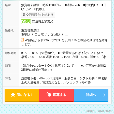
無資格未経験：時給1500円～ ■週払いOK ■扶養内OK ■日
給与
収1万2000円以上
交通費別途支給あり
交通費全額支給
交通費
東京都豊島区
勤務地
巣鴨駅
/
目白駅
/
北池袋駅
/
…
≪自宅からドアtoドアで30分以内！≫ご希望の勤務地を紹介
します。
9:00～18:00（休憩60分） ■ご希望があれば下記シフトもOK！
勤務時間
早番 7:00～16:00 遅番 10:00～19:00 夜勤 16:30～翌9:30 「家族
と休みを合わせたい」 「余裕を持って夕飯の準備がしたい」
「できれば残業はしたくない」 など、ご希望を教えてください
【8月中のスタートOK！急募！】2カ月～ ■ご応募から最短2～
期間
ね。 ※Wワーク希望の方へ 今ご覧のお仕事で希望する勤務時間
3日後に就業が可能です！
と、もう1つのお仕事の勤務時間。 合計で週40時間を超える場
合は応募できません。
履歴書不要
/
40～50代活躍中
/
服装自由
/
シフト勤務
/
10名以
特徴
上の大量募集
/
電話対応なし
/
パソコンスキル不要
気になる！
応募する
詳細へ
掲載日：2026.08.06