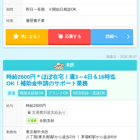
即日～長期 ※開始日相談OK
期間
履歴書不要
特徴
気になる！
応募する
詳細へ
掲載日：2026.08.07
未読
時給2600円＊ほぼ在宅！週3～4日＆16時迄
OK！補助金申請のサポート業務
派遣
職種未経験OK
ブランクOK
WEB登録・面接OK
時給2600円
給与
交通費別途支給あり
全額支給
交通費
東京都中央区
勤務地
八丁堀(東京都)駅から徒歩2分
/
茅場町駅から徒歩6分