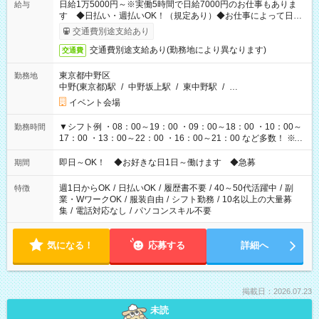
日給1万5000円～※実働5時間で日給7000円のお仕事もありま
給与
す ◆日払い・週払いOK！（規定あり）◆お仕事によって日給
も異なります
交通費別途支給あり
交通費別途支給あり(勤務地により異なります)
交通費
東京都中野区
勤務地
中野(東京都)駅
/
中野坂上駅
/
東中野駅
/
…
イベント会場
▼シフト例 ・08：00～19：00 ・09：00～18：00 ・10：00～
勤務時間
17：00 ・13：00～22：00 ・16：00～21：00 など多数！ ※お
仕事により勤務時間が異なります
即日～OK！ ◆お好きな日1日～働けます ◆急募
期間
週1日からOK
/
日払いOK
/
履歴書不要
/
40～50代活躍中
/
副
特徴
業・WワークOK
/
服装自由
/
シフト勤務
/
10名以上の大量募
集
/
電話対応なし
/
パソコンスキル不要
気になる！
応募する
詳細へ
掲載日：2026.07.23
未読