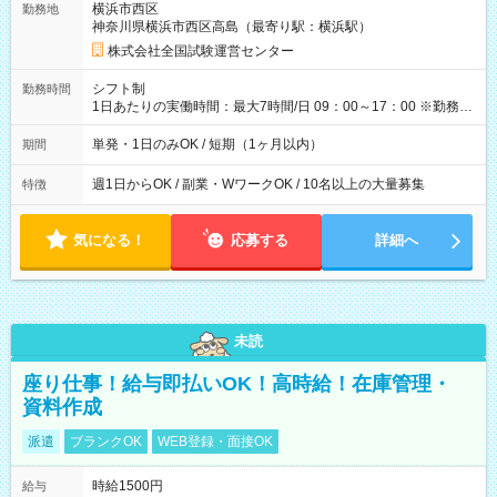
横浜市西区
勤務地
例】 ・河合塾模擬試験 8:30～17:30（休憩1時間） 時給1,300円
神奈川県横浜市西区高島（最寄り駅：横浜駅）
×8時間＝日収10,400円＋交通費 ※当日の役割により時給＋100
円の場合あり ・国家試験 7:00～13:30（休憩なし） 時給1,300
株式会社全国試験運営センター
円（役割手当＋100円）×6時間＝日収8,400円＋交通費 【試用期
間】試用期間なし
シフト制
勤務時間
1日あたりの実働時間：最大7時間/日 09：00～17：00 ※勤務時
間は 試験により異なります。
単発・1日のみOK / 短期（1ヶ月以内）
期間
週1日からOK / 副業・WワークOK / 10名以上の大量募集
特徴
気になる！
応募する
詳細へ
未読
座り仕事！給与即払いOK！高時給！在庫管理・
資料作成
派遣
ブランクOK
WEB登録・面接OK
時給1500円
給与