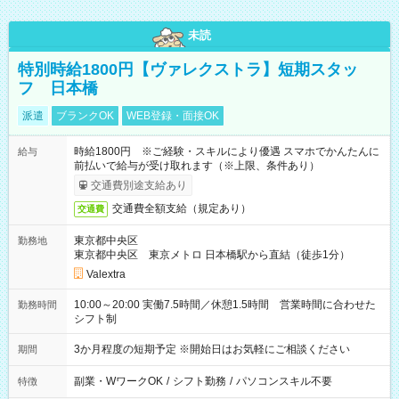
未読
特別時給1800円【ヴァレクストラ】短期スタッ
フ 日本橋
派遣
ブランクOK
WEB登録・面接OK
時給1800円 ※ご経験・スキルにより優遇 スマホでかんたんに
給与
前払いで給与が受け取れます（※上限、条件あり）
交通費別途支給あり
交通費全額支給（規定あり）
交通費
東京都中央区
勤務地
東京都中央区 東京メトロ 日本橋駅から直結（徒歩1分）
Valextra
10:00～20:00 実働7.5時間／休憩1.5時間 営業時間に合わせた
勤務時間
シフト制
3か月程度の短期予定 ※開始日はお気軽にご相談ください
期間
副業・WワークOK
/
シフト勤務
/
パソコンスキル不要
特徴