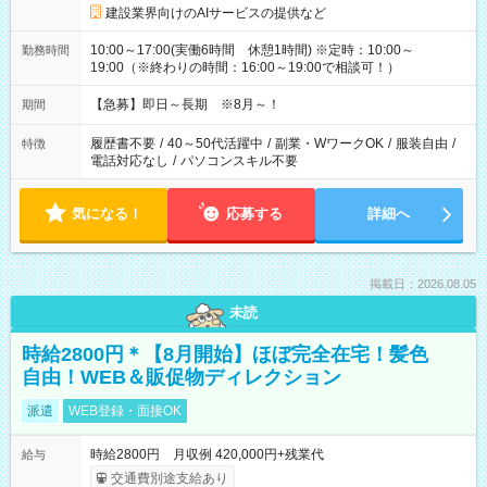
建設業界向けのAIサービスの提供など
10:00～17:00(実働6時間 休憩1時間) ※定時：10:00～
勤務時間
19:00（※終わりの時間：16:00～19:00で相談可！）
【急募】即日～長期 ※8月～！
期間
履歴書不要
/
40～50代活躍中
/
副業・WワークOK
/
服装自由
/
特徴
電話対応なし
/
パソコンスキル不要
気になる！
応募する
詳細へ
掲載日：2026.08.05
未読
時給2800円＊【8月開始】ほぼ完全在宅！髪色
自由！WEB＆販促物ディレクション
派遣
WEB登録・面接OK
時給2800円 月収例 420,000円+残業代
給与
交通費別途支給あり