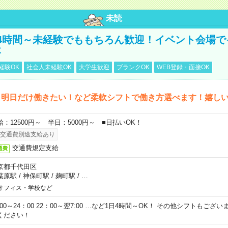
未読
4時間～未経験でももちろん歓迎！イベント会場で
事
経験OK
社会人未経験OK
大学生歓迎
ブランクOK
WEB登録・面接OK
ら明日だけ働きたい！など柔軟シフトで働き方選べます！嬉し
給：12500円～ 半日：5000円～ ■日払いOK！
交通費別途支給あり
交通費規定支給
通費
京都千代田区
葉原駅
/
神保町駅
/
麹町駅
/
…
オフィス・学校など
0:00～24：00 22：00～翌7:00 …など1日4時間～OK！ その他シフトもござ
ください！