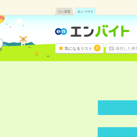
エン派遣
エン バイト
0
気になるリスト
保存した希