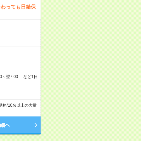
終わっても日給保
2：00～翌7:00 …など1日
勤務
/
10名以上の大量
細へ