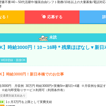
歴書不要
/
40～50代活躍中
/
服装自由
/
シフト勤務
/
10名以上の大量募集
/
電話対応
要
なる！
応募する
詳
未読
K】時給3000円！10～16時＊残業ほぼなし▼新
WEB登録・面接OK
K】時給3000円！新日本橋でのお仕事
給3000円 月収例 30万円 時給3000円×実働5h×週5日×4週 ※月収例を保
。※給与即受取りサービス利用可（利用条件有）
交通費別途支給あり
1ヶ月3万円を上限として実費支給
通費