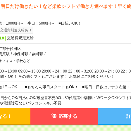
ら明日だけ働きたい！など柔軟シフトで働き方選べます！早く
給：10000円～ 半日：5000円～ ■日払いOK！
交通費別途支給あり
交通費規定支給
通費
京都千代田区
葉原駅
/
神保町駅
/
麹町駅
/
…
オフィス・学校など
:00～18:00 09:00～13:00 20:00～24：00 22：00～31:00 20:00～24：00 2
時間～OK！ その他シフトもございます！ お気軽にご相談ください！
短1日～OK！ ■もちろん即日スタートもOK！ ■曜日・日数はアナタ次第！
1日からOK
/
日払いOK
/
履歴書不要
/
40～50代活躍中
/
副業・WワークOK
/
シフト
集
/
電話対応なし
/
パソコンスキル不要
なる！
応募する
詳