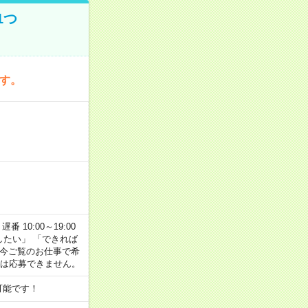
1つ
です。
番 10:00～19:00
がしたい」 「できれば
 今ご覧のお仕事で希
合は応募できません。
可能です！