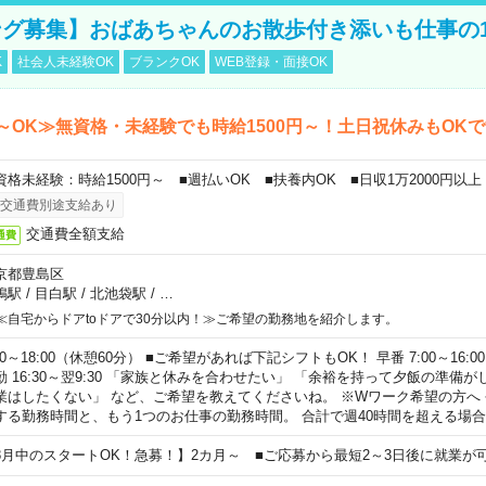
グ募集】おばあちゃんのお散歩付き添いも仕事の
K
社会人未経験OK
ブランクOK
WEB登録・面接OK
～OK≫無資格・未経験でも時給1500円～！土日祝休みもOK
資格未経験：時給1500円～ ■週払いOK ■扶養内OK ■日収1万2000円以上
交通費別途支給あり
交通費全額支給
通費
京都豊島区
鴨駅
/
目白駅
/
北池袋駅
/
…
≪自宅からドアtoドアで30分以内！≫ご希望の勤務地を紹介します。
00～18:00（休憩60分） ■ご希望があれば下記シフトもOK！ 早番 7:00～16:00 遅
勤 16:30～翌9:30 「家族と休みを合わせたい」 「余裕を持って夕飯の準備
業はしたくない」 など、ご希望を教えてくださいね。 ※Wワーク希望の方へ
する勤務時間と、もう1つのお仕事の勤務時間。 合計で週40時間を超える場
8月中のスタートOK！急募！】2カ月～ ■ご応募から最短2～3日後に就業が