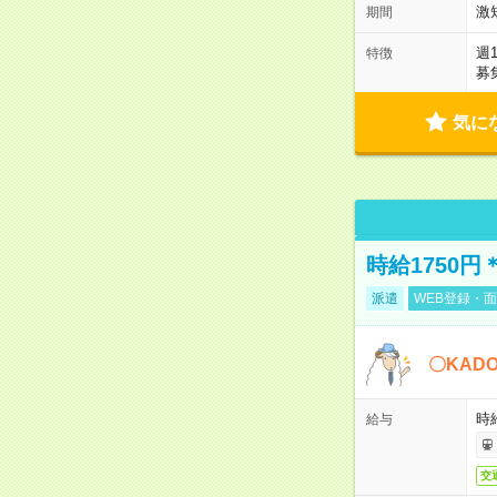
激
期間
週
特徴
募
気に
時給1750
派遣
WEB登録・面
〇KAD
時給
給与
交