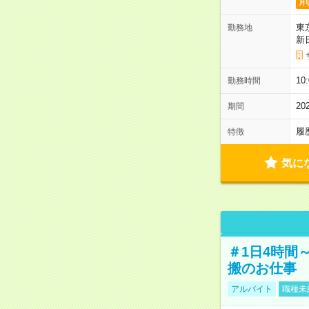
月
東
勤務地
新
1
勤務時間
2
期間
履
特徴
気に
＃1日4時間
搬のお仕事
アルバイト
職種未