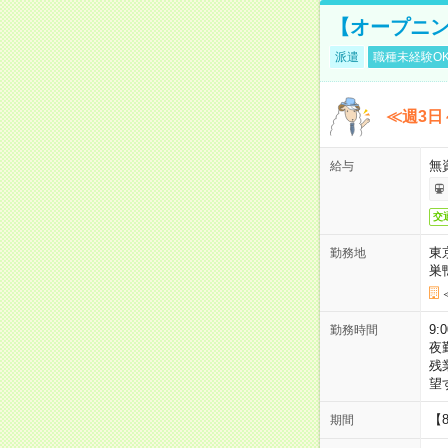
【オープニン
派遣
職種未経験O
≪週3日
無
給与
交
東
勤務地
巣
9:
勤務時間
夜
残
望
【
期間