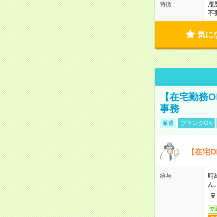
履
特徴
不
気に
【在宅勤務O
事務
派遣
ブランクOK
【在宅O
時
給与
ん
交