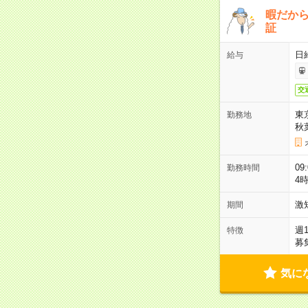
暇だか
証
日
給与
交
東
勤務地
秋
09
勤務時間
4
激
期間
週
特徴
募
気に