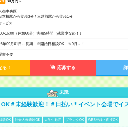
30万円～
収例
京都中央区
日本橋駅から徒歩3分
/
三越前駅から徒歩1分
サ－ビス
0:00-16:00（休憩60分）実働5時間（残業少なめ！）
026年09月01日～長期 ※開始日相談OK ※9月～！
歴書不要
なる！
応募する
詳
未読
～OK＃未経験歓迎！＃日払い＊イベント会場でイ
経験OK
社会人未経験OK
大学生歓迎
ブランクOK
WEB登録・面接OK