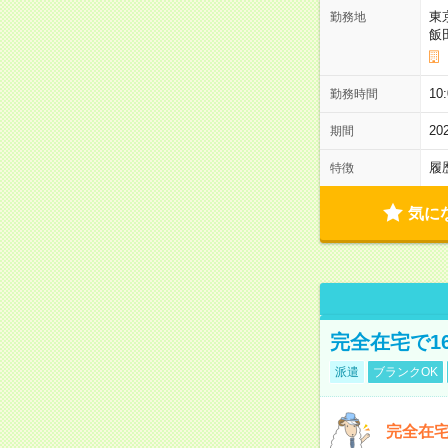
東
勤務地
飯
10
勤務時間
2
期間
履
特徴
気に
完全在宅で1
派遣
ブランクOK
完全在宅