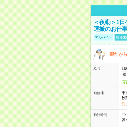
＜夜勤＞1日
運搬のお仕
アルバイト
職種未
暇だか
日
給与
交
東
勤務地
秋
2
勤務時間
談