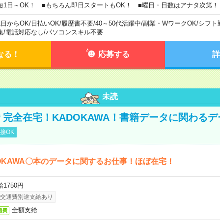
短1日～OK！ ■もちろん即日スタートもOK！ ■曜日・日数はアナタ次第！
1日からOK
/
日払いOK
/
履歴書不要
/
40～50代活躍中
/
副業・WワークOK
/
シフト
集
/
電話対応なし
/
パソコンスキル不要
なる！
応募する
詳
未読
円＊完全在宅！KADOKAWA！書籍データに関わる
接OK
OKAWA〇本のデータに関するお仕事！ほぼ在宅！
1750円
交通費別途支給あり
全額支給
通費