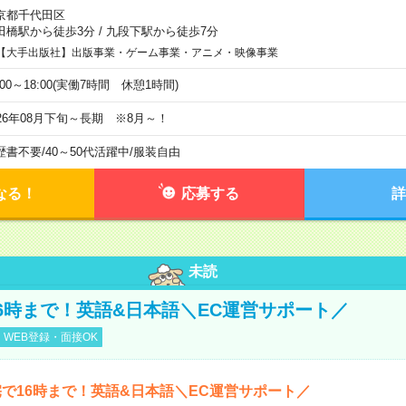
京都千代田区
田橋駅から徒歩3分
/
九段下駅から徒歩7分
【大手出版社】出版事業・ゲーム事業・アニメ・映像事業
:00～18:00(実働7時間 休憩1時間)
026年08月下旬～長期 ※8月～！
歴書不要
/
40～50代活躍中
/
服装自由
なる！
応募する
詳
未読
6時まで！英語&日本語＼EC運営サポート／
WEB登録・面接OK
で16時まで！英語&日本語＼EC運営サポート／