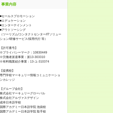
事業内容
■セールスプロモーション
■エデュケーション
■エンターテインメント
■アウトソーシング
（ツーリズム/コンタクトセンター/ITソリュー
ション/研修サービス/採用代行 等）
【許可番号】
※プライバシーマーク：10830449
※労働者派遣事業：派13-303310
※有料職業紹介事業：13-ユ-310374
【提携校】
専門学校マーキュリー情報コミュニケーショ
ンカレッジ
【グループ会社】
株式会社マーキュリーグローバル
株式会社アルヴァスデザイン
成幸日本語学校
国際アカデミー日本語学院 池袋校
国際アカデミー日本語学院 取手校