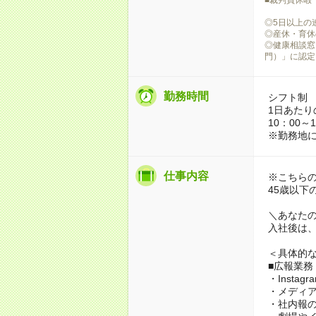
◎5日以上の
◎産休・育休
◎健康相談窓
門）」に認定
勤務時間
シフト制
1日あたり
10：00～
※勤務地
仕事内容
※こちら
45歳以下
＼あなた
入社後は
＜具体的
■広報業務
・Insta
・メディ
・社内報