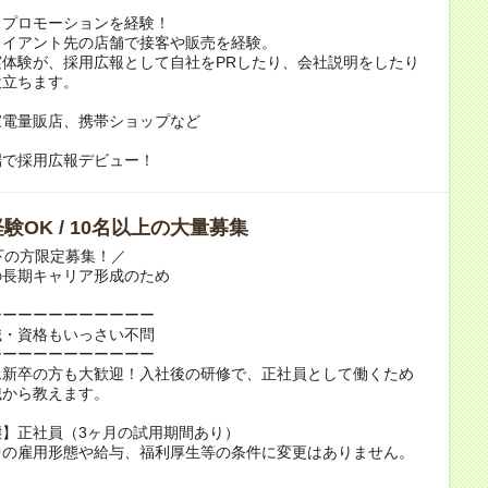
スプロモーションを経験！
ライアント先の店舗で接客や販売を経験。
実体験が、採用広報として自社をPRしたり、会社説明をしたり
役立ちます。
家電量販店、携帯ショップなど
端で採用広報デビュー！
験OK / 10名以上の大量募集
下の方限定募集！／
の長期キャリア形成のため
ーーーーーーーーーーー
識・資格もいっさい不問
ーーーーーーーーーーー
二新卒の方も大歓迎！入社後の研修で、正社員として働くため
識から教えます。
態】正社員（3ヶ月の試用期間あり）
中の雇用形態や給与、福利厚生等の条件に変更はありません。