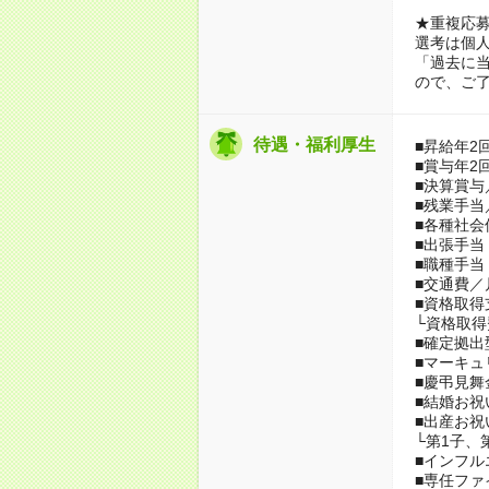
★重複応
選考は個
「過去に
ので、ご
待遇・福利厚生
■昇給年2
■賞与年2
■決算賞与
■残業手当
■各種社会
■出張手当
■職種手当
■交通費／
■資格取得
└資格取
■確定拠出
■マーキュ
■慶弔見舞
■結婚お祝
■出産お祝
└第1子、
■インフル
■専任ファ