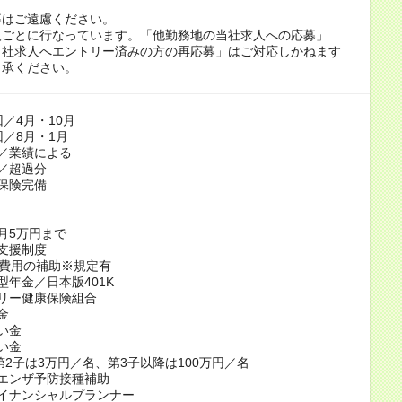
募はご遠慮ください。
人ごとに行なっています。「他勤務地の当社求人への応募」
当社求人へエントリー済みの方の再応募」はご対応しかねます
了承ください。
回／4月・10月
回／8月・1月
／業績による
／超過分
保険完備
月5万円まで
支援制度
得費用の補助※規定有
型年金／日本版401K
リー健康保険組合
金
い金
い金
第2子は3万円／名、第3子以降は100万円／名
エンザ予防接種補助
イナンシャルプランナー