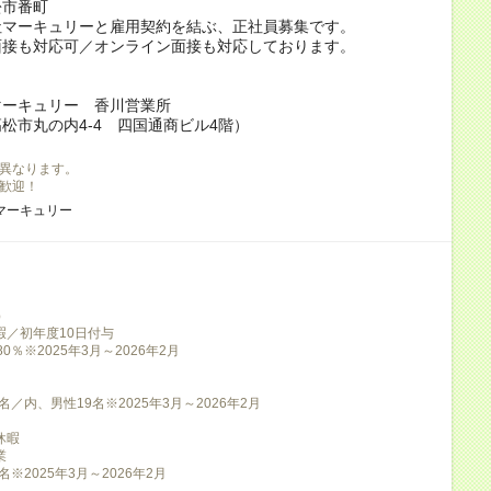
松市番町
社マーキュリーと雇用契約を結ぶ、正社員募集です。
面接も対応可／オンライン面接も対応しております。
】
マーキュリー 香川営業所
松市丸の内4-4 四国通商ビル4階）
異なります。
ン歓迎！
マーキュリー
）
暇／初年度10日付与
0％※2025年3月～2026年2月
名／内、男性19名※2025年3月～2026年2月
休暇
業
名※2025年3月～2026年2月