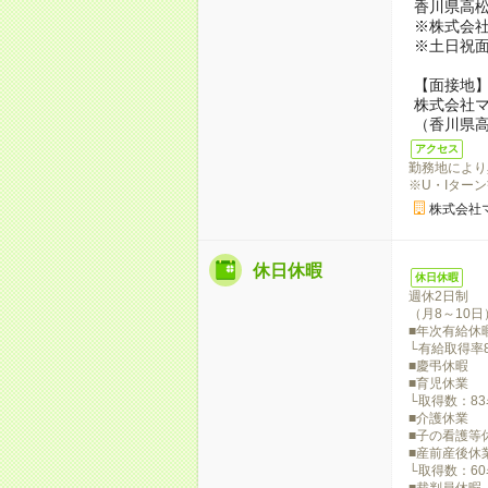
香川県高
※株式会
※土日祝
【面接地
株式会社
（香川県高
アクセス
勤務地により
※U・Iター
株式会社
休日休暇
休日休暇
週休2日制
（月8～10日
■年次有給休
└有給取得率8
■慶弔休暇
■育児休業
└取得数：83
■介護休業
■子の看護等
■産前産後休
└取得数：60
■裁判員休暇