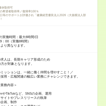
連休取得可
の希望者取得率／復帰率100％
口等のサポートが評価され「健康経営優良法人2026（大規模法人部
！
の実働時間：最大8時間/日
19：00（実働8時間）
により異なります。
の求人は、長期キャリア形成のため
の方が対象となります。
のミッションは、一緒に働く仲間を増やすこと！／
、採用・広報関連の幅広い業務にチャレンジできます。
な業務内容＞
gramやTikTokなど、SNSの企画、運用
アサイトやプレスリリースの執筆
の企画、制作