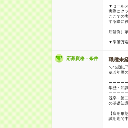
▼セール
実際にク
ここでの
する際に
店舗例）
▼準備万
応募資格・条件
職種未経
＼45歳以
※若年層
ーーーー
学歴・知
ーーーー
既卒・第
の基礎知
【雇用形
試用期間