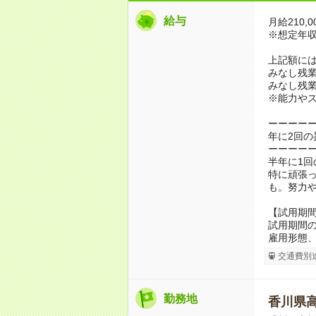
給与
月給210,0
※想定年収2,
上記額に
みなし残業代
みなし残業
※能力や
ーーーー
年に2回の
ーーーー
半年に1
特に頑張
も。努力
【試用期
試用期間の
雇用形態
交通費別
勤務地
香川県