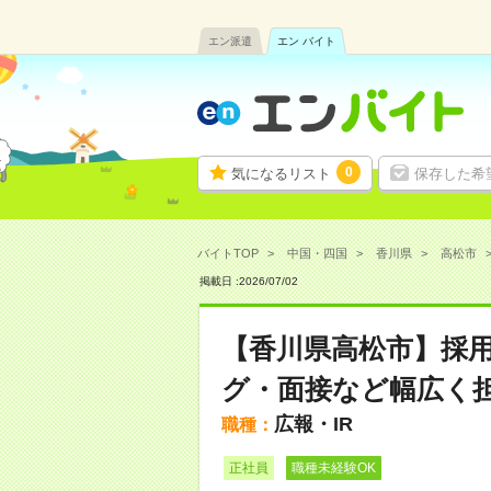
エン派遣
エン バイト
0
気になるリスト
保存した希
バイトTOP
中国・四国
香川県
高松市
掲載日 :
2026
/
07
/
02
【香川県高松市】採用
グ・面接など幅広く担当）
広報・IR
職種：
正社員
職種未経験OK