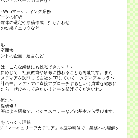
イベントスペースの運営など
・Webマーケティング業務
データの解析
告媒体の選定や原稿作成、打ち合わせ
告の効果チェックなど
対応
新卒面接
ベントの企画、運営など
くは、こんな業務にも挑戦できます！＞
性に応じて、社員教育や研修に携わることも可能です。また、
なメディアを訪問して自社をPRしていく「メディアキャラバ
も計画中。メディアに直接アプローチするという貴重な経験に
いたら、ぜひやってみたい！と手を挙げてくださいね♪
の流れ＞
基礎研修！
部署による研修で、ビジネスマナーなどの基本から学びます。
容をじっくり理解！
ング『マーキュリーアカデミア』や座学研修で、業務への理解を
。