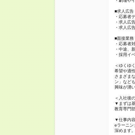
・劇場や
■求人広告
・応募者
・求人広
・求人広
■面接業務
・応募者
・中途、
・採用イ
＜ゆくゆ
希望や適
さまざま
ン」など
興味が湧
＜入社後
▼まずは
教育専門
▼仕事内
eラーニ
深めます