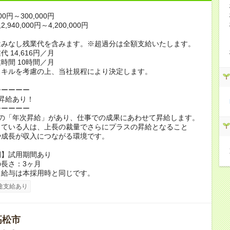
00円～300,000円
940,000円～4,200,000円
はみなし残業代を含みます。※超過分は全額支給いたします。
 14,616円／月
時間 10時間／月
スキルを考慮の上、当社規程により決定します。
ーーーーー
昇給あり！
ーーーーー
回の「年次昇給」があり、仕事での成果にあわせて昇給します。
っている人は、上長の裁量でさらにプラスの昇給となること
や成長が収入につながる環境です。
間】試用期間あり
長さ：3ヶ月
、給与は本採用時と同じです。
途支給あり
高松市