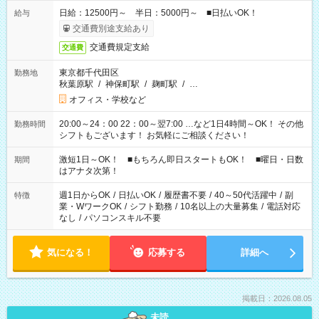
日給：12500円～ 半日：5000円～ ■日払いOK！
給与
交通費別途支給あり
交通費規定支給
交通費
東京都千代田区
勤務地
秋葉原駅
/
神保町駅
/
麹町駅
/
…
オフィス・学校など
20:00～24：00 22：00～翌7:00 …など1日4時間～OK！ その他
勤務時間
シフトもございます！ お気軽にご相談ください！
激短1日～OK！ ■もちろん即日スタートもOK！ ■曜日・日数
期間
はアナタ次第！
週1日からOK
/
日払いOK
/
履歴書不要
/
40～50代活躍中
/
副
特徴
業・WワークOK
/
シフト勤務
/
10名以上の大量募集
/
電話対応
なし
/
パソコンスキル不要
気になる！
応募する
詳細へ
掲載日：2026.08.05
未読