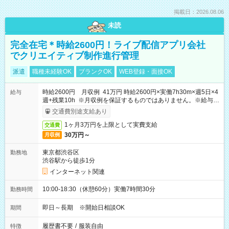
掲載日：2026.08.06
未読
完全在宅＊時給2600円！ライブ配信アプリ会社
でクリエイティブ制作進行管理
派遣
職種未経験OK
ブランクOK
WEB登録・面接OK
時給2600円 月収例 41万円 時給2600円×実働7h30m×週5日×4
給与
週+残業10h ※月収例を保証するものではありません。※給与即
受取りサービス利用可（利用条件有）
交通費別途支給あり
1ヶ月3万円を上限として実費支給
交通費
30万円～
月収例
東京都渋谷区
勤務地
渋谷駅から徒歩1分
インターネット関連
10:00-18:30（休憩60分）実働7時間30分
勤務時間
即日～長期 ※開始日相談OK
期間
履歴書不要
/
服装自由
特徴