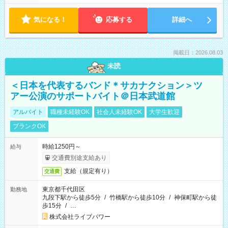
気になる！
応募する
詳細へ
掲載日：2026.08.03
未読
＜日本を代表するバンド＊サカナクション＞ツ
アー公演のサポートバイト＠日本武道館
アルバイト
職種未経験OK
社会人未経験OK
大学生歓迎
ブランクOK
時給1250円～
給与
交通費別途支給あり
支給（規定有り）
交通費
東京都千代田区
勤務地
九段下駅から徒歩5分
/
竹橋駅から徒歩10分
/
神保町駅から徒
歩15分
/
…
株式会社ライブパワー