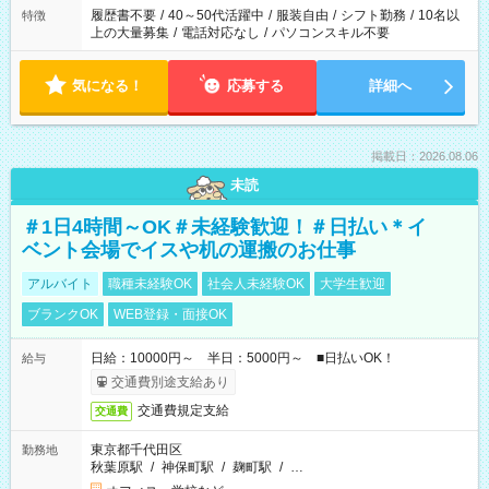
合は応募できません。
履歴書不要
/
40～50代活躍中
/
服装自由
/
シフト勤務
/
10名以
特徴
上の大量募集
/
電話対応なし
/
パソコンスキル不要
気になる！
応募する
詳細へ
掲載日：2026.08.06
未読
＃1日4時間～OK＃未経験歓迎！＃日払い＊イ
ベント会場でイスや机の運搬のお仕事
アルバイト
職種未経験OK
社会人未経験OK
大学生歓迎
ブランクOK
WEB登録・面接OK
日給：10000円～ 半日：5000円～ ■日払いOK！
給与
交通費別途支給あり
交通費規定支給
交通費
東京都千代田区
勤務地
秋葉原駅
/
神保町駅
/
麹町駅
/
…