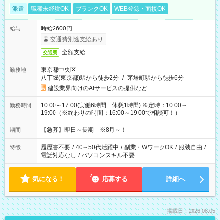
派遣
職種未経験OK
ブランクOK
WEB登録・面接OK
時給2600円
給与
交通費別途支給あり
全額支給
交通費
東京都中央区
勤務地
八丁堀(東京都)駅から徒歩2分
/
茅場町駅から徒歩6分
建設業界向けのAIサービスの提供など
10:00～17:00(実働6時間 休憩1時間) ※定時：10:00～
勤務時間
19:00（※終わりの時間：16:00～19:00で相談可！）
【急募】即日～長期 ※8月～！
期間
履歴書不要
/
40～50代活躍中
/
副業・WワークOK
/
服装自由
/
特徴
電話対応なし
/
パソコンスキル不要
気になる！
応募する
詳細へ
掲載日：2026.08.05