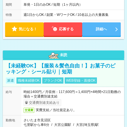
単発・1日のみOK / 短期（1ヶ月以内）
期間
週1日からOK / 副業・WワークOK / 10名以上の大量募集
特徴
気になる！
応募する
詳細へ
未読
【未経験OK】【服装＆髪色自由！】お菓子のピ
ッキング・シール貼り｜短期
派遣
職種未経験OK
ブランクOK
WEB登録・面接OK
時給1400円／月収例：117,600円＝1,400円×4時間×21日勤務の
給与
場合＋交通費別途支給
交通費別途支給あり
実費支給／当社規定あり。
交通費
さいたま市見沼区
勤務地
七里駅から車6分
/
大宮公園駅
/
大宮(埼玉県)駅