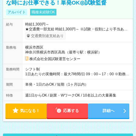
な時にお仕事できる！単発OK◎試験監督
アルバイト
職種未経験OK
時給1,300円～
給与
★交通費一部支給 時給1,300円～ ※試験・役割により手当あり
※勤務回数により昇給あり 【即給（前払い）オプションあ
交通費別途支給あり
り！】 希望される場合、勤務から1週間ほどで給与の一部を受け
取れます。 ※手数料418円がかかります。 【過去試験日の収入
横浜市西区
勤務地
例】 ・河合塾模擬試験 8:30～17:30（休憩1時間） 時給1,300円
神奈川県横浜市西区高島（最寄り駅：横浜駅）
×8時間＝日収10,400円＋交通費 ※当日の役割により時給＋100
円の場合あり ・国家試験 7:00～13:30（休憩なし） 時給1,300
株式会社全国試験運営センター
円（役割手当＋100円）×6時間＝日収8,400円＋交通費 【試用期
間】試用期間なし
シフト制
勤務時間
1日あたりの実働時間：最大7時間/日 09：00～17：00 ※勤務時
間は 試験により異なります。
単発・1日のみOK / 短期（1ヶ月以内）
期間
週1日からOK / 副業・WワークOK / 10名以上の大量募集
特徴
気になる！
応募する
詳細へ