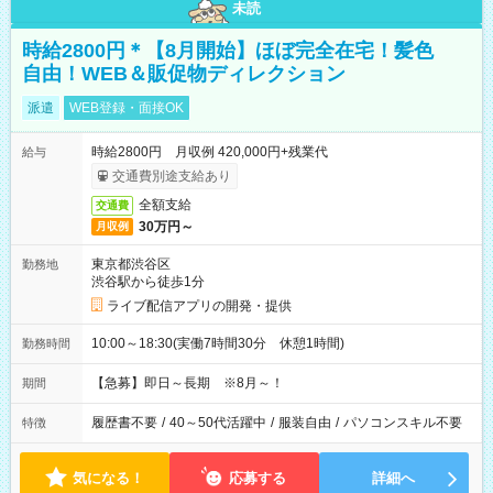
未読
時給2800円＊【8月開始】ほぼ完全在宅！髪色
自由！WEB＆販促物ディレクション
派遣
WEB登録・面接OK
時給2800円 月収例 420,000円+残業代
給与
交通費別途支給あり
全額支給
交通費
30万円～
月収例
東京都渋谷区
勤務地
渋谷駅から徒歩1分
ライブ配信アプリの開発・提供
10:00～18:30(実働7時間30分 休憩1時間)
勤務時間
【急募】即日～長期 ※8月～！
期間
履歴書不要
/
40～50代活躍中
/
服装自由
/
パソコンスキル不要
特徴
気になる！
応募する
詳細へ