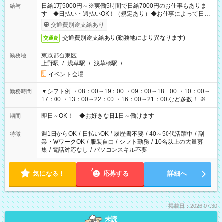
日給1万5000円～※実働5時間で日給7000円のお仕事もありま
給与
す ◆日払い・週払いOK！（規定あり）◆お仕事によって日給
も異なります
交通費別途支給あり
交通費別途支給あり(勤務地により異なります)
交通費
東京都台東区
勤務地
上野駅
/
浅草駅
/
浅草橋駅
/
…
イベント会場
▼シフト例 ・08：00～19：00 ・09：00～18：00 ・10：00～
勤務時間
17：00 ・13：00～22：00 ・16：00～21：00 など多数！ ※お
仕事により勤務時間が異なります
即日～OK！ ◆お好きな日1日～働けます
期間
週1日からOK
/
日払いOK
/
履歴書不要
/
40～50代活躍中
/
副
特徴
業・WワークOK
/
服装自由
/
シフト勤務
/
10名以上の大量募
集
/
電話対応なし
/
パソコンスキル不要
気になる！
応募する
詳細へ
掲載日：2026.07.30
未読