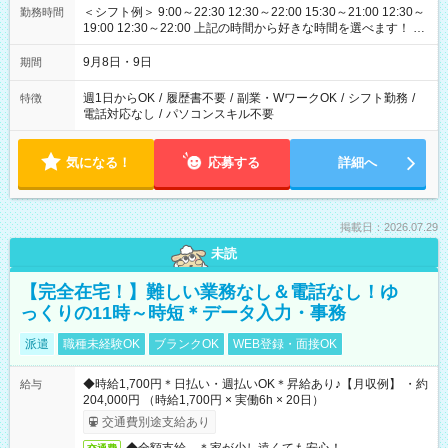
＜シフト例＞ 9:00～22:30 12:30～22:00 15:30～21:00 12:30～
勤務時間
19:00 12:30～22:00 上記の時間から好きな時間を選べます！ ※
時間は変更となる可能性があります
9月8日・9日
期間
週1日からOK
/
履歴書不要
/
副業・WワークOK
/
シフト勤務
/
特徴
電話対応なし
/
パソコンスキル不要
気になる！
応募する
詳細へ
掲載日：2026.07.29
未読
【完全在宅！】難しい業務なし＆電話なし！ゆ
っくりの11時～時短＊データ入力・事務
派遣
職種未経験OK
ブランクOK
WEB登録・面接OK
◆時給1,700円＊日払い・週払いOK＊昇給あり♪【月収例】 ・約
給与
204,000円 （時給1,700円 × 実働6h × 20日）
交通費別途支給あり