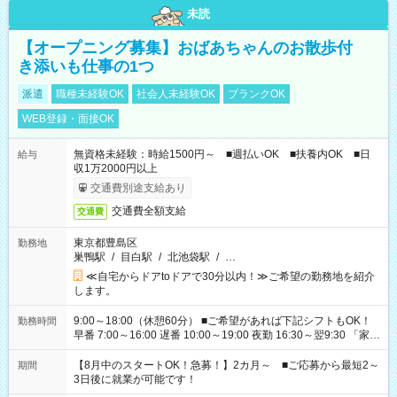
未読
【オープニング募集】おばあちゃんのお散歩付
き添いも仕事の1つ
派遣
職種未経験OK
社会人未経験OK
ブランクOK
WEB登録・面接OK
無資格未経験：時給1500円～ ■週払いOK ■扶養内OK ■日
給与
収1万2000円以上
交通費別途支給あり
交通費全額支給
交通費
東京都豊島区
勤務地
巣鴨駅
/
目白駅
/
北池袋駅
/
…
≪自宅からドアtoドアで30分以内！≫ご希望の勤務地を紹介
します。
9:00～18:00（休憩60分） ■ご希望があれば下記シフトもOK！
勤務時間
早番 7:00～16:00 遅番 10:00～19:00 夜勤 16:30～翌9:30 「家族
と休みを合わせたい」 「余裕を持って夕飯の準備がしたい」
「できれば残業はしたくない」 など、ご希望を教えてください
【8月中のスタートOK！急募！】2カ月～ ■ご応募から最短2～
期間
ね。 ※Wワーク希望の方へ 今ご覧のお仕事で希望する勤務時間
3日後に就業が可能です！
と、もう1つのお仕事の勤務時間。 合計で週40時間を超える場