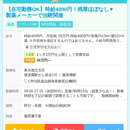
【在宅勤務OK】時給4000円！残業ほぼなし▼
製薬メーカーで治験関連
派遣
ブランクOK
WEB登録・面接OK
時給4000円 月収例 58万円 時給4000円×実働7h15m×週5日×4
給与
週 ※月収例を保証するものではありません。※給与即受取りサ
ービス利用可（利用条件有）
交通費別途支給あり
1ヶ月3万円を上限として実費支給
交通費
30万円～
月収例
東京都文京区
勤務地
後楽園駅から徒歩1分
/
飯田橋駅
CRO(医薬品開発業務受託機関)
09:00-17:15（休憩60分）実働7時間15分（残業少なめ！） 勤務
勤務時間
時間を下記の範囲で調整することも可能です。 ・勤務開始時
間 09:00～10:00 ・勤務終了時間 16:00～17:15 ・実働
05:00～07:15
即日～長期 ※開始日相談OK
期間
履歴書不要
特徴