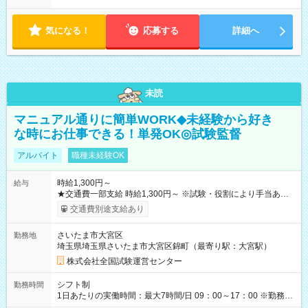
気になる！
応募する
詳細へ
未読
マニュアル通りに簡単WORK◆未経験から好き
な時にお仕事できる！単発OK◎試験監督
アルバイト
職種未経験OK
時給1,300円～
給与
★交通費一部支給 時給1,300円～ ※試験・役割により手当あり
※勤務回数により昇給あり 【即給（前払い）オプションあ
交通費別途支給あり
り！】 希望される場合、勤務から1週間ほどで給与の一部を受け
取れます。 ※手数料418円がかかります。 【過去試験日の収入
さいたま市大宮区
勤務地
例】 ・河合塾模擬試験 8:30～17:30（休憩1時間） 時給1,300円
埼玉県埼玉県さいたま市大宮区錦町（最寄り駅：大宮駅）
×8時間＝日収10,400円＋交通費 ※当日の役割により時給＋100
円の場合あり ・国家試験 7:00～13:30（休憩なし） 時給1,300
株式会社全国試験運営センター
円（役割手当＋100円）×6時間＝日収8,400円＋交通費 【試用期
間】試用期間なし
シフト制
勤務時間
1日あたりの実働時間：最大7時間/日 09：00～17：00 ※勤務時
間は 試験により異なります。