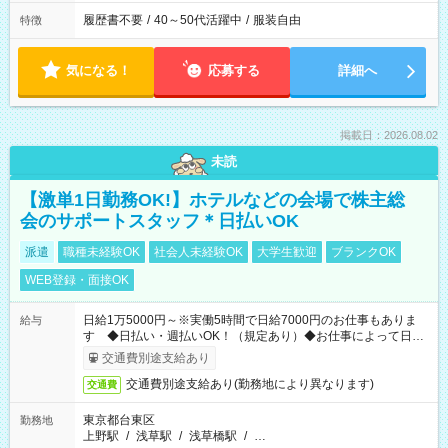
履歴書不要
/
40～50代活躍中
/
服装自由
特徴
気になる！
応募する
詳細へ
掲載日：2026.08.02
未読
【激単1日勤務OK!】ホテルなどの会場で株主総
会のサポートスタッフ＊日払いOK
派遣
職種未経験OK
社会人未経験OK
大学生歓迎
ブランクOK
WEB登録・面接OK
日給1万5000円～※実働5時間で日給7000円のお仕事もありま
給与
す ◆日払い・週払いOK！（規定あり）◆お仕事によって日給
も異なります
交通費別途支給あり
交通費別途支給あり(勤務地により異なります)
交通費
東京都台東区
勤務地
上野駅
/
浅草駅
/
浅草橋駅
/
…