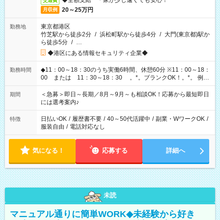
◆全額支給 ＊家が少し遠くても安心！
交通費
20～25万円
月収例
東京都港区
勤務地
竹芝駅から徒歩2分
/
浜松町駅から徒歩4分
/
大門(東京都)駅か
ら徒歩5分
/
…
◆港区にある情報セキュリティ企業◆
◆11：00～18：30のうち実働6時間、休憩60分 ※11：00～18：
勤務時間
00 または 11：30～18：30 。*。ブランクOK！。*。 例え
ば前職が、 在宅/財団法人/事務/コールセンター/受付/販売/カフェ
スタッフ スイーツ販売/ホテルフロント/化粧品販売/など 様々な
＜急募＞即日～長期／8月～9月～も相談OK！応募から最短即日
期間
業界から入社して活躍されています♪
には選考案内♪
日払いOK
/
履歴書不要
/
40～50代活躍中
/
副業・WワークOK
/
特徴
服装自由
/
電話対応なし
気になる！
応募する
詳細へ
未読
マニュアル通りに簡単WORK◆未経験から好き