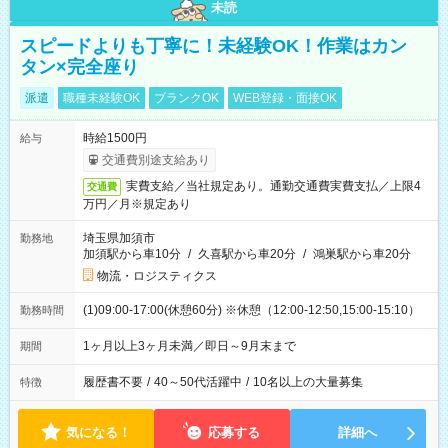
未読
スピードよりも丁寧に！未経験OK！作業はカン
タン×完全座り
派遣
職種未経験OK
ブランクOK
WEB登録・面接OK
時給1500円
給与
交通費別途支給あり
実費支給／当社規定あり。通勤交通費実費支払／上限4
交通費
万円／月※規定あり
埼玉県加須市
勤務地
加須駅から車10分
/
久喜駅から車20分
/
鴻巣駅から車20分
物流・ロジスティクス
(1)09:00-17:00(休憩60分) ※休憩（12:00-12:50,15:00-15:10）
勤務時間
1ヶ月以上3ヶ月未満／即日～9月末まで
期間
履歴書不要
/
40～50代活躍中
/
10名以上の大量募集
特徴
気になる！
応募する
詳細へ