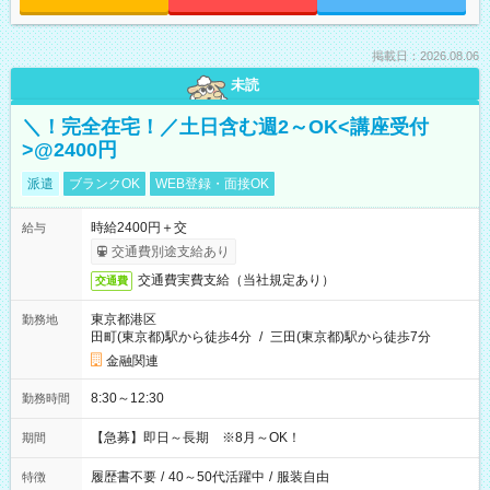
掲載日：2026.08.06
未読
＼！完全在宅！／土日含む週2～OK<講座受付
>@2400円
派遣
ブランクOK
WEB登録・面接OK
時給2400円＋交
給与
交通費別途支給あり
交通費実費支給（当社規定あり）
交通費
東京都港区
勤務地
田町(東京都)駅から徒歩4分
/
三田(東京都)駅から徒歩7分
金融関連
8:30～12:30
勤務時間
【急募】即日～長期 ※8月～OK！
期間
履歴書不要
/
40～50代活躍中
/
服装自由
特徴