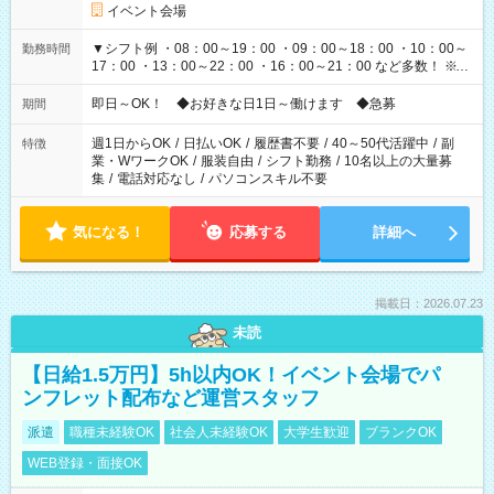
イベント会場
▼シフト例 ・08：00～19：00 ・09：00～18：00 ・10：00～
勤務時間
17：00 ・13：00～22：00 ・16：00～21：00 など多数！ ※お
仕事により勤務時間が異なります
即日～OK！ ◆お好きな日1日～働けます ◆急募
期間
週1日からOK
/
日払いOK
/
履歴書不要
/
40～50代活躍中
/
副
特徴
業・WワークOK
/
服装自由
/
シフト勤務
/
10名以上の大量募
集
/
電話対応なし
/
パソコンスキル不要
気になる！
応募する
詳細へ
掲載日：2026.07.23
未読
【日給1.5万円】5h以内OK！イベント会場でパ
ンフレット配布など運営スタッフ
派遣
職種未経験OK
社会人未経験OK
大学生歓迎
ブランクOK
WEB登録・面接OK