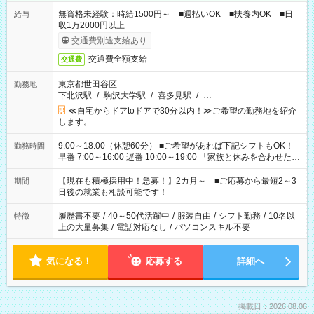
無資格未経験：時給1500円～ ■週払いOK ■扶養内OK ■日
給与
収1万2000円以上
交通費別途支給あり
交通費全額支給
交通費
東京都世田谷区
勤務地
下北沢駅
/
駒沢大学駅
/
喜多見駅
/
…
≪自宅からドアtoドアで30分以内！≫ご希望の勤務地を紹介
します。
9:00～18:00（休憩60分） ■ご希望があれば下記シフトもOK！
勤務時間
早番 7:00～16:00 遅番 10:00～19:00 「家族と休みを合わせた
い」 「余裕を持って夕飯の準備がしたい」 「できれば残業はし
たくない」 など、ご希望を教えてくださいね。 ※Wワーク希望
【現在も積極採用中！急募！】2カ月～ ■ご応募から最短2～3
期間
の方へ 今ご覧のお仕事で希望する勤務時間と、もう1つのお仕事
日後の就業も相談可能です！
の勤務時間。 合計で週40時間を超える場合は応募できません。
履歴書不要
/
40～50代活躍中
/
服装自由
/
シフト勤務
/
10名以
特徴
上の大量募集
/
電話対応なし
/
パソコンスキル不要
気になる！
応募する
詳細へ
掲載日：2026.08.06