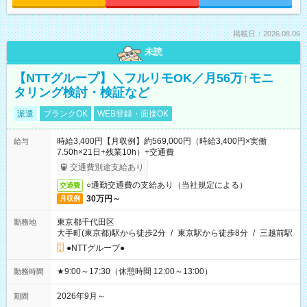
掲載日：2026.08.06
未読
【NTTグループ】＼フルリモOK／月56万↑モニ
タリング検討・検証など
派遣
ブランクOK
WEB登録・面接OK
時給3,400円【月収例】約569,000円（時給3,400円×実働
給与
7.50h×21日+残業10h）+交通費
交通費別途支給あり
○通勤交通費の支給あり（当社規定による）
交通費
30万円～
月収例
東京都千代田区
勤務地
大手町(東京都)駅から徒歩2分
/
東京駅から徒歩8分
/
三越前駅
●NTTグループ●
★9:00～17:30（休憩時間 12:00～13:00）
勤務時間
2026年9月～
期間