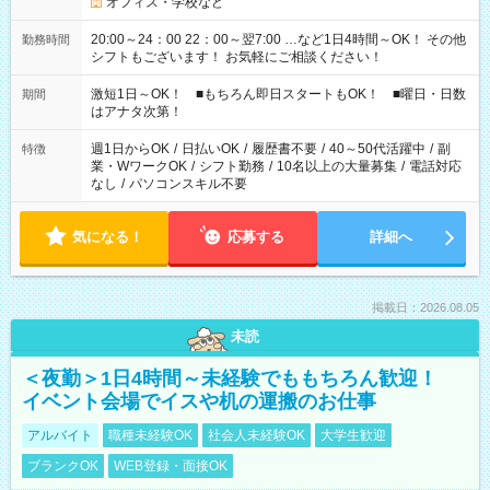
オフィス・学校など
20:00～24：00 22：00～翌7:00 …など1日4時間～OK！ その他
勤務時間
シフトもございます！ お気軽にご相談ください！
激短1日～OK！ ■もちろん即日スタートもOK！ ■曜日・日数
期間
はアナタ次第！
週1日からOK
/
日払いOK
/
履歴書不要
/
40～50代活躍中
/
副
特徴
業・WワークOK
/
シフト勤務
/
10名以上の大量募集
/
電話対応
なし
/
パソコンスキル不要
気になる！
応募する
詳細へ
掲載日：2026.08.05
未読
＜夜勤＞1日4時間～未経験でももちろん歓迎！
イベント会場でイスや机の運搬のお仕事
アルバイト
職種未経験OK
社会人未経験OK
大学生歓迎
ブランクOK
WEB登録・面接OK