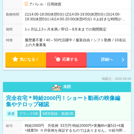
アパレル・日用雑貨
(1)14:00-18:00(休憩0分) (2)14:00-19:00(休憩0分) (3)14:00-
勤務時間
19:30(休憩0分) (4)14:00-20:00(休憩45分) ※お好きな時間が選べ
ます
1ヶ月以上3ヶ月未満／即日～8月末までの期間限定
期間
履歴書不要
/
40～50代活躍中
/
服装自由
/
シフト勤務
/
10名以
特徴
上の大量募集
気になる！
応募する
詳細へ
掲載日：2026.08.06
未読
完全在宅＊時給2000円！ショート動画の映像編
集やテロップ確認
派遣
ブランクOK
WEB登録・面接OK
時給2000円 月収例 33万円 時給2000円×実働8h×週5日×4週
給与
+残業5h ※月収例を保証するものではありません。※給与即受