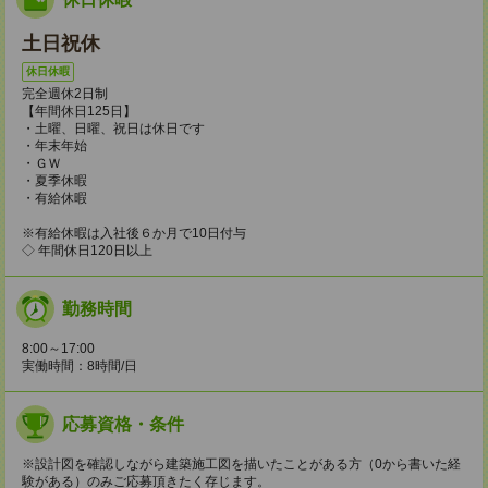
土日祝休
休日休暇
完全週休2日制
【年間休日125日】
・土曜、日曜、祝日は休日です
・年末年始
・ＧＷ
・夏季休暇
・有給休暇
※有給休暇は入社後６か月で10日付与
◇ 年間休日120日以上
勤務時間
8:00～17:00
実働時間：8時間/日
応募資格・条件
※設計図を確認しながら建築施工図を描いたことがある方（0から書いた経
験がある）のみご応募頂きたく存じます。