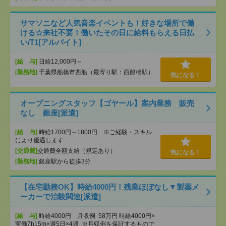
サマソニなど人気音楽イベントも！好きな場所で働
ける☆来社不要！働いたその日に給料もらえる日払
い/T1[アルバイト]
[給 与]
日給12,000円～
[勤務地]
千葉県船橋市西船（最寄り駅：西船橋駅）
気になる！
オープニングスタッフ【ゴヤール】案内業務 販売
なし 銀座[派遣]
[給 与]
時給1700円～1800円 ※ご経験・スキル
により優遇します
[交通費]
交通費全額支給（規定あり）
気になる！
[勤務地]
銀座駅から徒歩3分
【在宅勤務OK】時給4000円！残業ほぼなし▼製薬メ
ーカーで治験関連[派遣]
[給 与]
時給4000円 月収例 58万円 時給4000円×
実働7h15m×週5日×4週 ※月収例を保証するもので