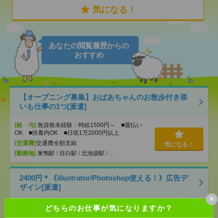
気になる！
あなたの閲覧履歴からの
おすすめ
【オープニング募集】おばあちゃんのお散歩付き添
いも仕事の1つ[派遣]
[給 与]
無資格未経験：時給1500円～ ■週払い
OK ■扶養内OK ■日収1万2000円以上
[交通費]
交通費全額支給
気になる！
[勤務地]
巣鴨駅
/
目白駅
/
北池袋駅
/
…
2400円＊《illustrator/Photoshop使える！》広告デ
ザイン[派遣]
×
[給 与]
時給2400円 月収例 360,000円
どちらのお仕事が気になりますか？
[交通費]
全額支給