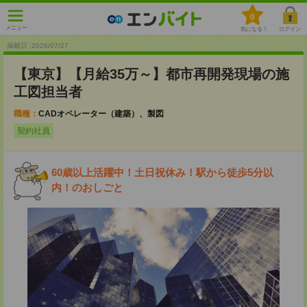
0
メニュー
気になる！
ログイン
掲載日 :2026
/
07
/
27
【東京】【月給35万～】都市再開発現場の施
工図担当者
職種：
CADオペレーター（建築）、製図
契約社員
60歳以上活躍中！土日祝休み！駅から徒歩5分以
内！のおしごと