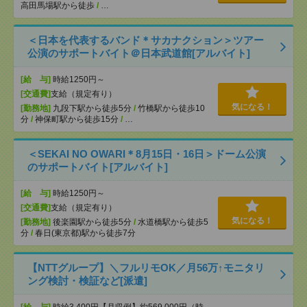
高田馬場駅から徒歩
/
…
＜日本を代表するバンド＊サカナクション＞ツアー
公演のサポートバイト＠日本武道館[アルバイト]
[給 与]
時給1250円～
[交通費]
支給（規定有り）
気になる！
[勤務地]
九段下駅から徒歩5分
/
竹橋駅から徒歩10
分
/
神保町駅から徒歩15分
/
…
＜SEKAI NO OWARI＊8月15日・16日＞ドーム公演
のサポートバイト[アルバイト]
[給 与]
時給1250円～
[交通費]
支給（規定有り）
気になる！
[勤務地]
後楽園駅から徒歩5分
/
水道橋駅から徒歩5
分
/
春日(東京都)駅から徒歩7分
【NTTグループ】＼フルリモOK／月56万↑モニタリ
ング検討・検証など[派遣]
[給 与]
時給3,400円【月収例】約569,000円（時