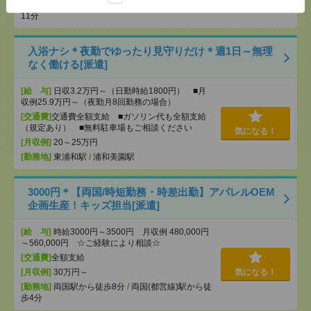
[勤務地]
根津駅から徒歩3分
/
京成上野駅から徒歩
11分
入浴ナシ＊夜勤でゆったり見守りだけ＊週1日～無理
なく働ける[派遣]
[給 与]
日収3.2万円～（日勤時給1800円） ■月
収例25.9万円～（夜勤月8回勤務の場合）
[交通費]
交通費全額支給 ■ガソリン代も全額支給
（規定あり） ■無料駐車場もご相談ください
気になる！
[月収例]
20～25万円
[勤務地]
東浦和駅
/
浦和美園駅
3000円＊【両国/時短勤務・時差出勤】アパレルOEM
企画生産！キッズ担当[派遣]
[給 与]
時給3000円～3500円 月収例 480,000円
～560,000円 ☆ご経験により相談☆
[交通費]
全額支給
[月収例]
30万円～
気になる！
[勤務地]
両国駅から徒歩8分
/
両国(都営線)駅から徒
歩4分