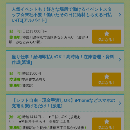
人気イベントも！好きな場所で働けるイベントスタ
ッフ☆来社不要！働いたその日に給料もらえる日払
い/T1[アルバイト]
[給 与]
日給13,000円～
[勤務地]
神奈川県横浜市西区みなとみらい（最寄り
気になる！
駅：みなとみらい駅）
座り仕事！給与即払いOK！高時給！在庫管理・資料
作成[派遣]
[給 与]
時給1500円
[交通費]
交通費支給有り
気になる！
[勤務地]
藤沢駅
【シフト自由・現金手渡しOK】iPhoneなどスマホの
充電を繋げるだけ！[派遣]
[給 与]
時給1414円～ ▼日払いOK（規定あ
り） ■初勤務手当あり ※規定による
[勤務地]
新宿駅から徒歩
/
新宿三丁目駅から徒歩
/
気になる！