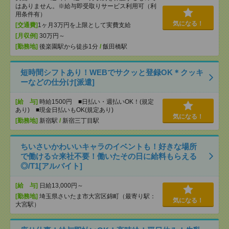
はありません。※給与即受取りサービス利用可（利
用条件有）
気になる！
[交通費]
1ヶ月3万円を上限として実費支給
[月収例]
30万円～
[勤務地]
後楽園駅から徒歩1分
/
飯田橋駅
短時間シフトあり！WEBでサクッと登録OK＊クッキ
ーなどの仕分け[派遣]
[給 与]
時給1500円 ■日払い・週払いOK！(規定
あり) ■現金日払いもOK(規定あり)
気になる！
[勤務地]
新宿駅
/
新宿三丁目駅
ちいさいかわいいキャラのイベントも！好きな場所
で働ける☆来社不要！働いたその日に給料もらえる
◎/T1[アルバイト]
[給 与]
日給13,000円～
[勤務地]
埼玉県さいたま市大宮区錦町（最寄り駅：
気になる！
大宮駅）