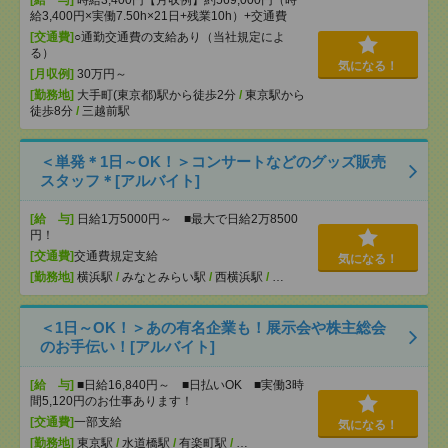
給3,400円×実働7.50h×21日+残業10h）+交通費
[交通費]
○通勤交通費の支給あり（当社規定によ
る）
気になる！
[月収例]
30万円～
[勤務地]
大手町(東京都)駅から徒歩2分
/
東京駅から
徒歩8分
/
三越前駅
＜単発＊1日～OK！＞コンサートなどのグッズ販売
スタッフ＊[アルバイト]
[給 与]
日給1万5000円～ ■最大で日給2万8500
円！
[交通費]
交通費規定支給
気になる！
[勤務地]
横浜駅
/
みなとみらい駅
/
西横浜駅
/
…
＜1日～OK！＞あの有名企業も！展示会や株主総会
のお手伝い！[アルバイト]
[給 与]
■日給16,840円～ ■日払いOK ■実働3時
間5,120円のお仕事あります！
[交通費]
一部支給
気になる！
[勤務地]
東京駅
/
水道橋駅
/
有楽町駅
/
…