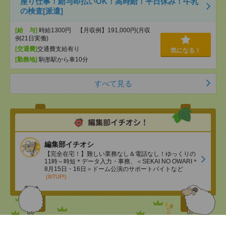
座り仕事！給与即払いOK！高時給！平日休み！牛乳
の検査[派遣]
[給 与]
時給1300円 【月収例】191,000円(月収
例21日実働)
[交通費]
交通費支給有り
気になる！
[勤務地]
駒形駅から車10分
すべて見る
編集部イチオシ
【完全在宅！】難しい業務なし＆電話なし！ゆっくりの
11時～時短＊データ入力・事務、＜SEKAI NO OWARI＊
8月15日・16日＞ドーム公演のサポートバイトなど
(8/7UP!)