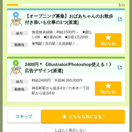
1
[月収例]
30万円～
/10
気になる！
[勤務地]
神谷町駅から徒歩4分
/
六本木一丁目駅か
【オープニング募集】おばあちゃんのお散歩
ら徒歩6分
付き添いも仕事の1つ[派遣]
【在宅勤務OK】時給3000円！10～16時＊残業ほぼな
無資格未経験：時給1500円～ ■週払
給与
し▼新日本橋で一般事務[派遣]
いOK ■扶養内OK ■日収1万2000円
以上
巣鴨駅 / 目白駅 / 北池袋駅 / …
気になる!
勤務地
[給 与]
時給3000円 月収例 30万円 時給3000円×
実働5h×週5日×4週 ※月収例を保証するものではあ
りません。※給与即受取りサービス利用可（利用条
件有）
2400円＊《illustrator/Photoshop使える！》
[交通費]
1ヶ月3万円を上限として実費支給
気になる！
広告デザイン[派遣]
[月収例]
30万円～
時給2400円 月収例 360,000円
[勤務地]
新日本橋駅から徒歩3分
/
三越前駅から徒
給与
歩1分
神谷町駅から徒歩4分 / 六本木一丁目
勤務地
気になる!
駅から徒歩6分
2000円＊【根津/上野】週1在宅！グローバル企業で
のマーケティング[派遣]
スキップ
どちらも気になる！
[給 与]
時給2000円 月収例：2000円×7.75時間
×21日＝325.500円
[交通費]
全額支給
しばらく表示しない
気になる！