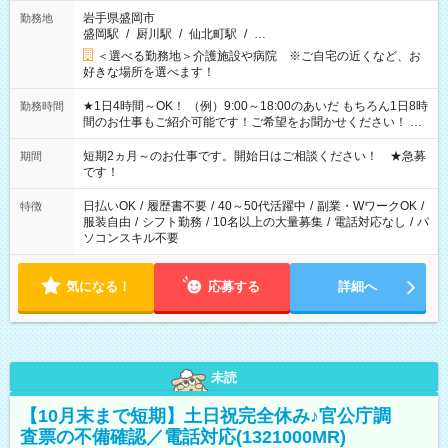
岩手県盛岡市
勤務地
盛岡駅
/
厨川駅
/
仙北町駅
/
…
＜選べる勤務地＞介護施設や病院 ※ご自宅の近くなど、お
好きな場所を選べます！
★1日4時間～OK！ （例）9:00～18:00のあいだ もちろん1日8時
勤務時間
間のお仕事もご紹介可能です！ご希望をお聞かせください！ ★
家庭の都合でお休みが必要な場合も遠慮なくご相談ください。
※週最低15時間以上の勤務が必要です
短期2ヵ月～のお仕事です。開始日はご相談ください！ ★急募
期間
です！
日払いOK
/
履歴書不要
/
40～50代活躍中
/
副業・WワークOK
/
特徴
服装自由
/
シフト勤務
/
10名以上の大量募集
/
電話対応なし
/
パ
ソコンスキル不要
気になる！
応募する
詳細へ
未読
【10月末まで短期】土日祝完全休み♪官公庁調
査票の不備確認／電話対応(1321000MR)