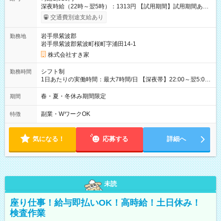
深夜時給（22時～翌5時）：1313円 【試用期間】試用期間あり
試用期間の長さ：1ヶ月 雇用形態、給与は本採用時と同じです。
交通費別途支給あり
試用期間の実態は30日（※条件変更なし）ですが、切り上げで
一ヶ月とさせていただきます。 研修制度あり：15時間(研修中も
岩手県紫波郡
勤務地
同時給）
岩手県紫波郡紫波町桜町字浦田14-1
株式会社すき家
シフト制
勤務時間
1日あたりの実働時間：最大7時間/日 【深夜帯】22:00～翌5:00
週2日～・1日2h～OK◎ ※22:00から翌5:00までは18歳以上の方
のみ勤務可能です（18歳未満の深夜業務禁止のため） ★深夜で
春・夏・冬休み期間限定
期間
も安心して働けます★ すき家では、ワンオペを禁止していま
す。 必ず、2名以上での勤務を行いますので、安心して働けま
副業・WワークOK
特徴
す。
気になる！
応募する
詳細へ
未読
座り仕事！給与即払いOK！高時給！土日休み！
検査作業