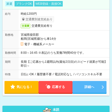
派遣
ブランクOK
WEB登録・面接OK
時給1200円
給与
交通費別途支給あり
交通費支給有り
交通費
宮城県柴田郡
勤務地
船岡(宮城県)駅から車14分
電子・機械系メーカー
8:00～16:45 ※表記のうち実働7時間40分です。
勤務時間
長期【ご応募から1週間以内(最短2日目)のスピード就業が可能】
期間
即日～
日払いOK
/
履歴書不要
/
電話対応なし
/
パソコンスキル不要
特徴
気になる！
応募する
詳細へ
未読