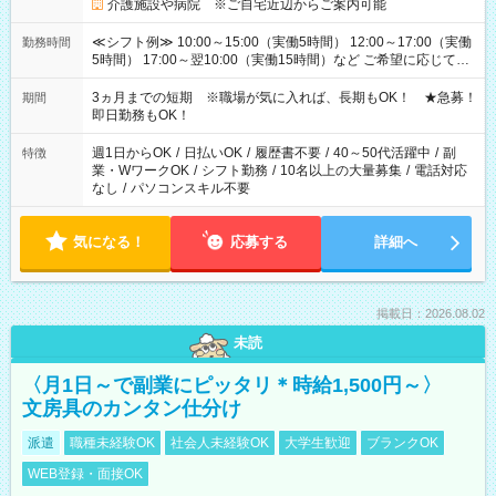
介護施設や病院 ※ご自宅近辺からご案内可能
≪シフト例≫ 10:00～15:00（実働5時間） 12:00～17:00（実働
勤務時間
5時間） 17:00～翌10:00（実働15時間）など ご希望に応じて、
働く時間は調整できます！ お気軽に担当へ相談ください！
3ヵ月までの短期 ※職場が気に入れば、長期もOK！ ★急募！
期間
即日勤務もOK！
週1日からOK
/
日払いOK
/
履歴書不要
/
40～50代活躍中
/
副
特徴
業・WワークOK
/
シフト勤務
/
10名以上の大量募集
/
電話対応
なし
/
パソコンスキル不要
気になる！
応募する
詳細へ
掲載日：2026.08.02
未読
〈月1日～で副業にピッタリ＊時給1,500円～〉
文房具のカンタン仕分け
派遣
職種未経験OK
社会人未経験OK
大学生歓迎
ブランクOK
WEB登録・面接OK