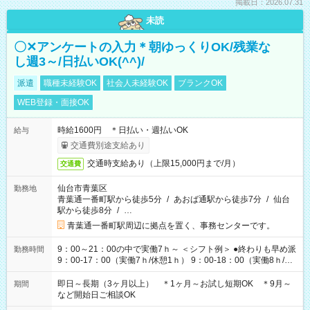
掲載日：2026.07.31
未読
〇✕アンケートの入力＊朝ゆっくりOK/残業な
し週3～/日払いOK(^^)/
派遣
職種未経験OK
社会人未経験OK
ブランクOK
WEB登録・面接OK
時給1600円 ＊日払い・週払いOK
給与
交通費別途支給あり
交通時支給あり（上限15,000円まで/月）
交通費
仙台市青葉区
勤務地
青葉通一番町駅から徒歩5分
/
あおば通駅から徒歩7分
/
仙台
駅から徒歩8分
/
…
青葉通一番町駅周辺に拠点を置く、事務センターです。
9：00～21：00の中で実働7ｈ～ ＜シフト例＞ ●終わりも早め派
勤務時間
9：00-17：00（実働7ｈ/休憩1ｈ） 9：00-18：00（実働8ｈ/休
憩1ｈ） 10：00-19：00（実働8ｈ/休憩1ｈ） ●朝ゆっくり派
11：00-20：00（実働8ｈ/休憩1ｈ） 12：00-20：00（実働7ｈ/
即日～長期（3ヶ月以上） ＊1ヶ月～お試し短期OK ＊9月～
期間
休憩1ｈ） 12：00-21：00（実働8ｈ/休憩1ｈ） 13：00-22：
など開始日ご相談OK
00（実働8ｈ/休憩1ｈ） ＊時間帯固定OK