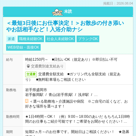
掲載日：2026.08.04
未読
＜最短3日後にお仕事決定！＞お散歩の付き添い
やお話相手など！入浴介助ナシ
派遣
職種未経験OK
社会人未経験OK
ブランクOK
WEB登録・面接OK
時給1250円～ ■日払いOK（規定あり）※即日払い不可
給与
交通費別途支給あり
交通費全額支給 ■ガソリン代も全額支給（規定あ
交通費
り） ■無料駐車場もご相談ください
岩手県盛岡市
勤務地
岩手飯岡駅
/
青山(岩手県)駅
/
浅岸駅
/
…
＜選べる勤務地＞介護施設や病院 ※ご自宅の近くなど、お
好きな場所を選べます！
★1日4時間～OK！ （例）9:00～18:00のあいだ もちろん1日8時
勤務時間
間のお仕事もご紹介可能です！ご希望をお聞かせください！★
家庭の都合でお休みが必要な場合も遠慮なくご相談ください。
※週最低15時間以上の勤務が必要です
短期2ヵ月～のお仕事です。開始日はご相談ください！ ★急募
期間