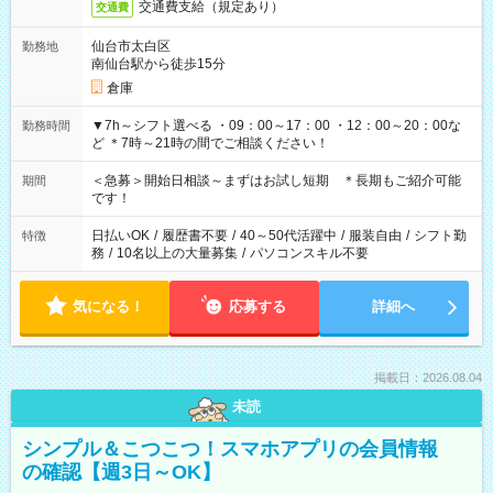
交通費支給（規定あり）
交通費
仙台市太白区
勤務地
南仙台駅から徒歩15分
倉庫
▼7h～シフト選べる ・09：00～17：00 ・12：00～20：00な
勤務時間
ど ＊7時～21時の間でご相談ください！
＜急募＞開始日相談～まずはお試し短期 ＊長期もご紹介可能
期間
です！
日払いOK
/
履歴書不要
/
40～50代活躍中
/
服装自由
/
シフト勤
特徴
務
/
10名以上の大量募集
/
パソコンスキル不要
気になる！
応募する
詳細へ
掲載日：2026.08.04
未読
シンプル＆こつこつ！スマホアプリの会員情報
の確認【週3日～OK】