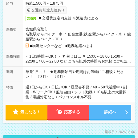
時給1,500円～1,875円
給与
交通費別途支給あり
■ 交通費規定内支給 ※派遣先による
交通費
宮城県名取市
勤務地
名取駅からバイク・車
/
仙台空港(鉄道)駅からバイク・車
/
館
腰駅からバイク・車
/
…
■物流センターなど ■勤務地選べます
＜1日3時間～OK！＞ ▼ 例えば… ▼ 15:00～18:00 15:00～
勤務時間
22:00 17:00～22:00 など こちら以外の時間もお気軽にご相談く
ださい！
単発1日～！ ★勤務開始日や期間はお気軽にご相談くださ
期間
い！ ＃8月～ ＃9月～
週1日からOK
/
日払いOK
/
履歴書不要
/
40～50代活躍中
/
副
特徴
業・WワークOK
/
服装自由
/
シフト勤務
/
10名以上の大量募
集
/
電話対応なし
/
パソコンスキル不要
気になる！
応募する
詳細へ
掲載日：2026.08.06