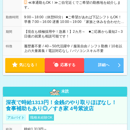
≪車通勤もOK！≫ご自宅近くでご希望の勤務地を紹介しま
す。
9:00～18:00（休憩60分） ■ご希望があれば下記シフトもOK！
勤務時間
早番 7:00～16:00 遅番 10:00～19:00 「家族と休みを合わせた
い」 「余裕を持って夕飯の準備がしたい」 「できれば残業はし
たくない」 など、ご希望を教えてくださいね。 ※Wワーク希望
【現在も積極採用中！急募！】2カ月～ ■ご応募から最短2～3
期間
の方へ 今ご覧のお仕事で希望する勤務時間と、もう1つのお仕事
日後の就業も相談可能です！
の勤務時間。 合計で週40時間を超える場合は応募できません。
履歴書不要
/
40～50代活躍中
/
服装自由
/
シフト勤務
/
10名以
特徴
上の大量募集
/
電話対応なし
/
パソコンスキル不要
気になる！
応募する
詳細へ
未読
深夜で時給1313円！金銭のやり取りほぼなし！
食事補助もあり◎／すき家 4号紫波店
アルバイト
職種未経験OK
時給1,313円～
給与