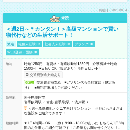
掲載日：2026.08.04
未読
＜週2日～＊カンタン！＞高級マンションで買い
物代行などの生活サポート！
派遣
職種未経験OK
社会人未経験OK
ブランクOK
WEB登録・面接OK
時給1250円 有資格・有経験時給1350円 介護福祉士時給
給与
1500円 ■日払いOK（規定あり）※即日払い不可
交通費別途支給あり
交通費全額支給 ■ガソリン代も全額支給（規定あ
交通費
り） ■無料駐車場もご相談ください
岩手県盛岡市
勤務地
岩手飯岡駅
/
青山(岩手県)駅
/
浅岸駅
/
…
＜選べる勤務地＞シニア向けマンション ※他にもさまざま
な施設をご紹介できます！
★1日4時間～OK！ （例）9:00～18:00のあいだ もちろん1日8時
勤務時間
間のお仕事もご紹介可能です！ご希望をお聞かせください！★