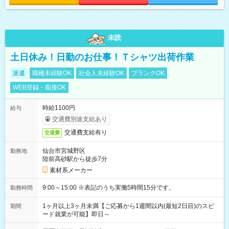
未読
土日休み！日勤のお仕事！Ｔシャツ出荷作業
派遣
職種未経験OK
社会人未経験OK
ブランクOK
WEB登録・面接OK
時給1100円
給与
交通費別途支給あり
交通費支給有り
交通費
仙台市宮城野区
勤務地
陸前高砂駅から徒歩7分
素材系メーカー
9:00～15:00 ※表記のうち実働5時間15分です。
勤務時間
1ヶ月以上3ヶ月未満【ご応募から1週間以内(最短2日目)のスピ
期間
ード就業が可能】即日～