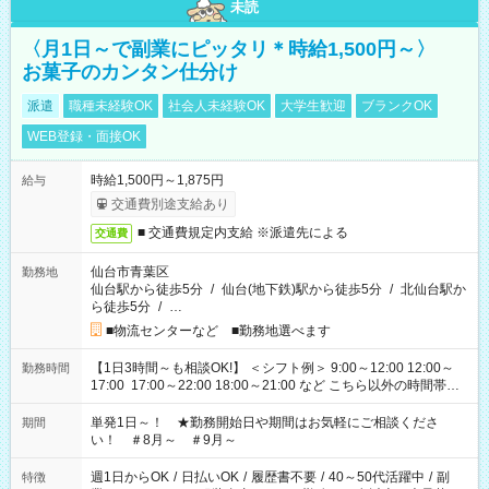
未読
〈月1日～で副業にピッタリ＊時給1,500円～〉
お菓子のカンタン仕分け
派遣
職種未経験OK
社会人未経験OK
大学生歓迎
ブランクOK
WEB登録・面接OK
時給1,500円～1,875円
給与
交通費別途支給あり
■ 交通費規定内支給 ※派遣先による
交通費
仙台市青葉区
勤務地
仙台駅から徒歩5分
/
仙台(地下鉄)駅から徒歩5分
/
北仙台駅か
ら徒歩5分
/
…
■物流センターなど ■勤務地選べます
【1日3時間～も相談OK!】 ＜シフト例＞ 9:00～12:00 12:00～
勤務時間
17:00 17:00～22:00 18:00～21:00 など こちら以外の時間帯も
お気軽にご相談ください！
単発1日～！ ★勤務開始日や期間はお気軽にご相談くださ
期間
い！ ＃8月～ ＃9月～
週1日からOK
/
日払いOK
/
履歴書不要
/
40～50代活躍中
/
副
特徴