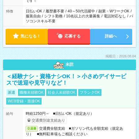
です！
日払いOK
/
履歴書不要
/
40～50代活躍中
/
副業・WワークOK
/
特徴
服装自由
/
シフト勤務
/
10名以上の大量募集
/
電話対応なし
/
パ
ソコンスキル不要
気になる！
応募する
詳細へ
掲載日：2026.08.04
未読
＜経験ナシ・資格ナシOK！＞小さめデイサービ
スで送迎や見守りなど！
派遣
職種未経験OK
社会人未経験OK
ブランクOK
WEB登録・面接OK
時給1250円～ ■日払いOK（規定あり）
給与
交通費別途支給あり
交通費全額支給 ■ガソリン代も全額支給（規定あ
交通費
り） ■無料駐車場もご相談ください