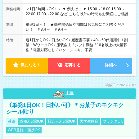
＜1日3時間～OK！＞ ▼ 例えば… ▼ 15:00～18:00 15:00～
勤務時間
22:00 17:00～22:00 など こちら以外の時間もお気軽にご相談く
ださい！
単発1日～！ ★勤務開始日や期間はお気軽にご相談くださ
期間
い！ ＃8月～ ＃9月～
週1日からOK
/
日払いOK
/
履歴書不要
/
40～50代活躍中
/
副
特徴
業・WワークOK
/
服装自由
/
シフト勤務
/
10名以上の大量募
集
/
電話対応なし
/
パソコンスキル不要
気になる！
応募する
詳細へ
掲載日：2026.08.07
未読
《単発1日OK！日払い可》＊お菓子のモクモク
シール貼り
派遣
職種未経験OK
社会人未経験OK
大学生歓迎
ブランクOK
WEB登録・面接OK