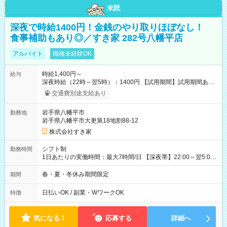
未読
深夜で時給1400円！金銭のやり取りほぼなし！
食事補助もあり◎／すき家 282号八幡平店
アルバイト
職種未経験OK
時給1,400円～
給与
深夜時給（22時～翌5時）：1400円 【試用期間】試用期間あり
試用期間の長さ：1ヶ月 雇用形態、給与は本採用時と同じです。
交通費別途支給あり
試用期間の実態は30日（※条件変更なし）ですが、切り上げで
一ヶ月とさせていただきます。 研修制度あり：15時間(研修中も
岩手県八幡平市
勤務地
同時給）
岩手県八幡平市大更第18地割88-12
株式会社すき家
シフト制
勤務時間
1日あたりの実働時間：最大7時間/日 【深夜帯】22:00～翌5:00
週2日～・1日2h～OK◎ ※22:00から翌5:00までは18歳以上の方
のみ勤務可能です（18歳未満の深夜業務禁止のため） ★深夜で
春・夏・冬休み期間限定
期間
も安心して働けます★ すき家では、ワンオペを禁止していま
す。 必ず、2名以上での勤務を行いますので、安心して働けま
日払いOK / 副業・WワークOK
特徴
す。
気になる！
応募する
詳細へ