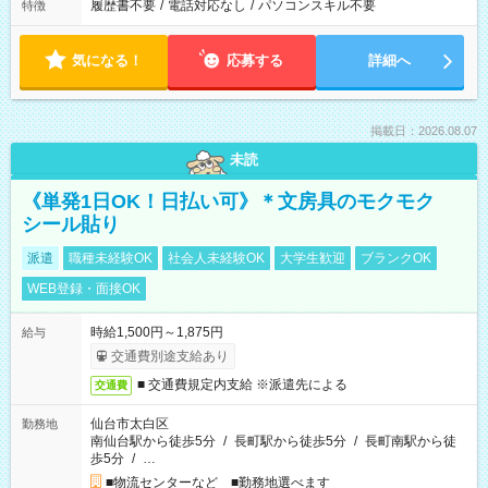
履歴書不要
/
電話対応なし
/
パソコンスキル不要
特徴
気になる！
応募する
詳細へ
掲載日：2026.08.07
未読
《単発1日OK！日払い可》＊文房具のモクモク
シール貼り
派遣
職種未経験OK
社会人未経験OK
大学生歓迎
ブランクOK
WEB登録・面接OK
時給1,500円～1,875円
給与
交通費別途支給あり
■ 交通費規定内支給 ※派遣先による
交通費
仙台市太白区
勤務地
南仙台駅から徒歩5分
/
長町駅から徒歩5分
/
長町南駅から徒
歩5分
/
…
■物流センターなど ■勤務地選べます