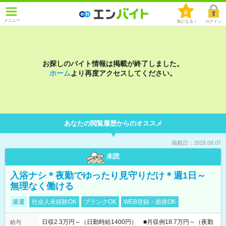
0
メニュー
気になる！
ログイン
お探しのバイト情報は掲載が終了しました。
ホーム
より再度アクセスしてください。
あなたの閲覧履歴からのオススメ
掲載日：2026.08.07
未読
入浴ナシ＊夜勤でゆったり見守りだけ＊週1日～
無理なく働ける
派遣
社会人未経験OK
ブランクOK
WEB登録・面接OK
日収2.3万円～（日勤時給1400円） ■月収例18.7万円～（夜勤
給与