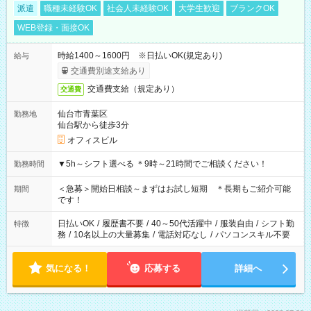
派遣
職種未経験OK
社会人未経験OK
大学生歓迎
ブランクOK
WEB登録・面接OK
時給1400～1600円 ※日払いOK(規定あり)
給与
交通費別途支給あり
交通費支給（規定あり）
交通費
仙台市青葉区
勤務地
仙台駅から徒歩3分
オフィスビル
▼5h～シフト選べる ＊9時～21時間でご相談ください！
勤務時間
＜急募＞開始日相談～まずはお試し短期 ＊長期もご紹介可能
期間
です！
日払いOK
/
履歴書不要
/
40～50代活躍中
/
服装自由
/
シフト勤
特徴
務
/
10名以上の大量募集
/
電話対応なし
/
パソコンスキル不要
気になる！
応募する
詳細へ