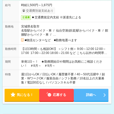
時給1,500円～1,875円
給与
交通費別途支給あり
■ 交通費規定内支給 ※派遣先による
交通費
宮城県名取市
勤務地
名取駅からバイク・車
/
仙台空港(鉄道)駅からバイク・車
/
館
腰駅からバイク・車
/
…
■物流センターなど ■勤務地選べます
【1日3時間～も相談OK!】 ＜シフト例＞ 9:00～12:00 12:00～
勤務時間
17:00 17:00～22:00 18:00～21:00 など こちら以外の時間帯も
お気軽にご相談ください！
単発1日～！ ★勤務開始日や期間はお気軽にご相談くださ
期間
い！ ＃8月～ ＃9月～
週1日からOK
/
日払いOK
/
履歴書不要
/
40～50代活躍中
/
副
特徴
業・WワークOK
/
服装自由
/
シフト勤務
/
10名以上の大量募
集
/
電話対応なし
/
パソコンスキル不要
気になる！
応募する
詳細へ