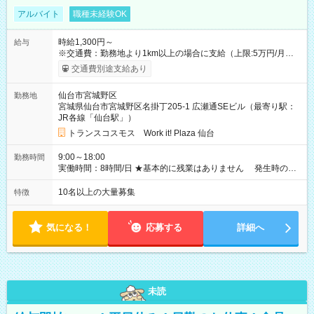
アルバイト
職種未経験OK
時給1,300円～
給与
※交通費：勤務地より1km以上の場合に支給（上限:5万円/月・
2,500円/日） ※残業代：残業発生時は1分単位で支給 ※研修中の
交通費別途支給あり
給与変動なし ＜ 収入例 ＞ ■週5日勤務の場合… 月収22万8,800
円以上可能 ※交通費別途支給 （時給1,300円×8時間×22日） ■週
仙台市宮城野区
勤務地
4日勤務の場合… 月収16万6,400円以上可能 ※交通費別途支給
宮城県仙台市宮城野区名掛丁205-1 広瀬通SEビル（最寄り駅：
（時給1,300円×8時間×16日） 【試用期間】試用期間なし
JR各線「仙台駅」）
トランスコスモス Work it! Plaza 仙台
9:00～18:00
勤務時間
実働時間：8時間/日 ★基本的に残業はありません 発生時の残
業代は1分単位で支給いたします
10名以上の大量募集
特徴
気になる！
応募する
詳細へ
未読