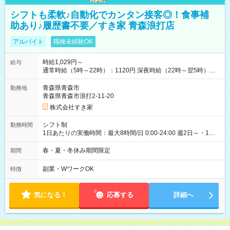
シフトも柔軟♪自動化でカンタン接客◎！食事補
助あり♪履歴書不要／すき家 青森浪打店
アルバイト
職種未経験OK
時給1,029円～
給与
通常時給（5時～22時）：1120円 深夜時給（22時～翌5時）：
1400円 高校生時給：1029円 【特別手当】早朝手当（5：00-9：
00）時給+150円 【試用期間】試用期間あり 試用期間の長さ：1
青森県青森市
勤務地
ヶ月 雇用形態、給与は本採用時と同じです。 試用期間の実態は
青森県青森市浪打2-11-20
30日（※条件変更なし）ですが、切り上げで一ヶ月とさせてい
株式会社すき家
ただきます。 研修制度あり：15時間(研修中も同時給）
シフト制
勤務時間
1日あたりの実働時間：最大8時間/日 0:00-24:00 週2日～・1日
2h～OK ＜シフト例＞ 〇朝帯 5:00-9:00 〇昼帯 9:00-14:00 〇午
後帯 14:00-18:00 〇夜帯 18:00-22:00 〇深夜帯 22:00-翌5:00 基
春・夏・冬休み期間限定
期間
本は固定シフトですが家庭の都合などイレギュラーには対応し
ます♪
副業・WワークOK
特徴
気になる！
応募する
詳細へ