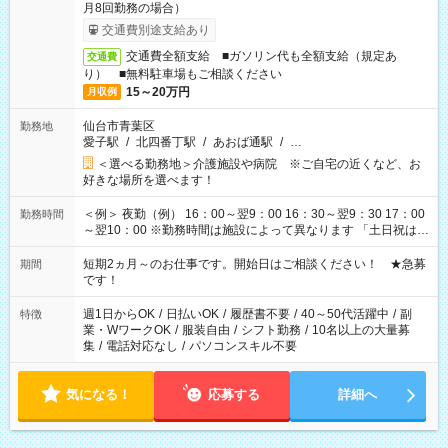
月8回勤務の場合）
交通費別途支給あり
交通費全額支給 ■ガソリン代も全額支給（規定あ
交通費
り） ■無料駐車場もご相談ください
15～20万円
月収例
仙台市青葉区
勤務地
愛子駅
/
北四番丁駅
/
あおば通駅
/
…
＜選べる勤務地＞介護施設や病院 ※ご自宅の近くなど、お
好きな場所を選べます！
＜例＞ 夜勤（例） 16：00～翌9：00 16：30～翌9：30 17：00
勤務時間
～翌10：00 ※勤務時間は施設によって異なります 「土日祝は休
みたい」 「しっかり稼ぎたい」 「もう少し遅い時間から始めた
い」など ご希望にあったお仕事をご案内いたします。 ※未経験
短期2ヵ月～のお仕事です。開始日はご相談ください！ ★急募
期間
の方の場合は1～2ヶ月間は日中での仕事を経験いただき、 お
です！
仕事に慣れてからの夜勤になります。 ★家庭の都合でお休みが
必要な場合も遠慮なくご相談ください。
週1日からOK
/
日払いOK
/
履歴書不要
/
40～50代活躍中
/
副
特徴
業・WワークOK
/
服装自由
/
シフト勤務
/
10名以上の大量募
集
/
電話対応なし
/
パソコンスキル不要
気になる！
応募する
詳細へ