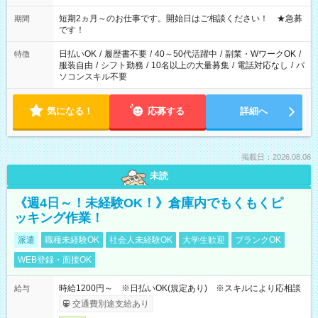
家庭の都合でお休みが必要な場合も遠慮なくご相談ください。
※週最低15時間以上の勤務が必要です
短期2ヵ月～のお仕事です。開始日はご相談ください！ ★急募
期間
です！
日払いOK
/
履歴書不要
/
40～50代活躍中
/
副業・WワークOK
/
特徴
服装自由
/
シフト勤務
/
10名以上の大量募集
/
電話対応なし
/
パ
ソコンスキル不要
気になる！
応募する
詳細へ
掲載日：2026.08.06
未読
《週4日～！未経験OK！》倉庫内でもくもくピ
ッキング作業！
派遣
職種未経験OK
社会人未経験OK
大学生歓迎
ブランクOK
WEB登録・面接OK
時給1200円～ ※日払いOK(規定あり) ※スキルにより応相談
給与
交通費別途支給あり