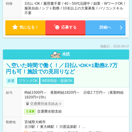
日払いOK
/
履歴書不要
/
40～50代活躍中
/
副業・WワークOK
/
特徴
服装自由
/
シフト勤務
/
10名以上の大量募集
/
パソコンスキル
不要
気になる！
応募する
詳細へ
掲載日：2026.08.07
未読
＼空いた時間で働く！／日払いOK×1勤務2.7万
円も可！施設での見回りなど
派遣
ブランクOK
WEB登録・面接OK
時給1500円～ 夜勤時給1820円～ 日収2.7万円～（夜勤時給
給与
1820円×15h）
交通費別途支給あり
交通費全額支給
交通費
宮城県大崎市
勤務地
古川駅
/
東大崎駅
/
川渡温泉駅
/
…