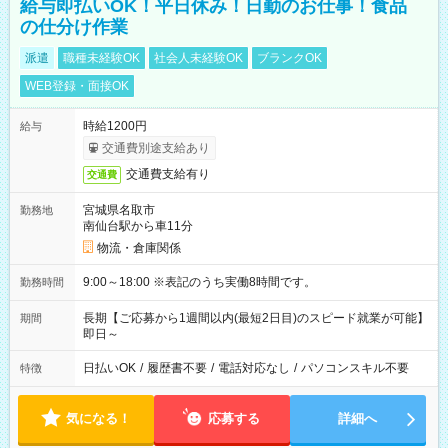
給与即払いOK！平日休み！日勤のお仕事！食品
の仕分け作業
派遣
職種未経験OK
社会人未経験OK
ブランクOK
WEB登録・面接OK
時給1200円
給与
交通費別途支給あり
交通費支給有り
交通費
宮城県名取市
勤務地
南仙台駅から車11分
物流・倉庫関係
9:00～18:00 ※表記のうち実働8時間です。
勤務時間
長期【ご応募から1週間以内(最短2日目)のスピード就業が可能】
期間
即日～
日払いOK
/
履歴書不要
/
電話対応なし
/
パソコンスキル不要
特徴
気になる！
応募する
詳細へ