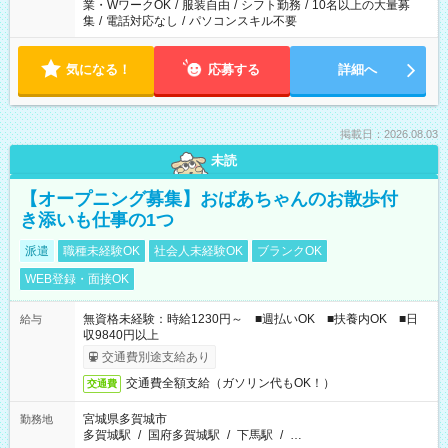
業・WワークOK
/
服装自由
/
シフト勤務
/
10名以上の大量募
集
/
電話対応なし
/
パソコンスキル不要
気になる！
応募する
詳細へ
掲載日：2026.08.03
未読
【オープニング募集】おばあちゃんのお散歩付
き添いも仕事の1つ
派遣
職種未経験OK
社会人未経験OK
ブランクOK
WEB登録・面接OK
無資格未経験：時給1230円～ ■週払いOK ■扶養内OK ■日
給与
収9840円以上
交通費別途支給あり
交通費全額支給（ガソリン代もOK！）
交通費
宮城県多賀城市
勤務地
多賀城駅
/
国府多賀城駅
/
下馬駅
/
…