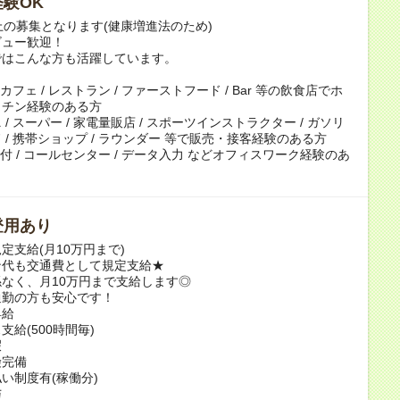
験OK
上の募集となります(健康増進法のため)
ビュー歓迎！
ではこんな方も活躍しています。
 カフェ / レストラン / ファーストフード / Bar 等の飲食店でホ
ッチン経験のある方
/ スーパー / 家電量販店 / スポーツインストラクター / ガソリ
 / 携帯ショップ / ラウンダー 等で販売・接客経験のある方
 受付 / コールセンター / データ入力 などオフィスワーク経験のあ
登用あり
定支給(月10万円まで)
ン代も交通費として規定支給★
なく、月10万円まで支給します◎
通勤の方も安心です！
昇給
支給(500時間毎)
暇
険完備
い制度有(稼働分)
与