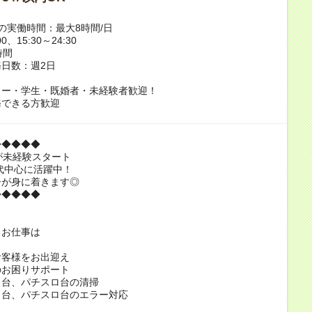
の実働時間：最大8時間/日
00、15:30～24:30
時間
日数：週2日
ター・学生・既婚者・未経験者歓迎！
務できる方歓迎
◆◆◆◆◆
が未経験スタート
0代中心に活躍中！
ーが身に着きます◎
◆◆◆◆◆
るお仕事は
お客様をお出迎え
のお困りサポート
コ台、パチスロ台の清掃
コ台、パチスロ台のエラー対応