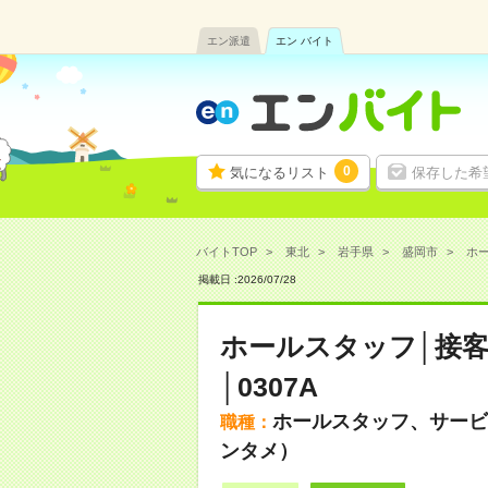
エン派遣
エン バイト
0
気になるリスト
保存した希
バイトTOP
東北
岩手県
盛岡市
ホー
掲載日 :
2026
/
07
/
28
ホールスタッフ│接客
│0307A
ホールスタッフ、サービ
職種：
ンタメ）