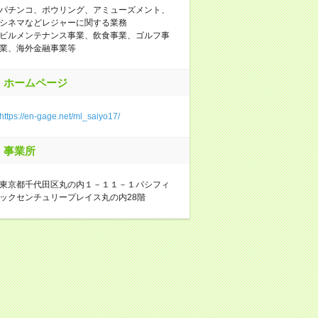
パチンコ、ボウリング、アミューズメント、
シネマなどレジャーに関する業務
ビルメンテナンス事業、飲食事業、ゴルフ事
業、海外金融事業等
ホームページ
https://en-gage.net/ml_saiyo17/
事業所
東京都千代田区丸の内１－１１－１パシフィ
ックセンチュリープレイス丸の内28階