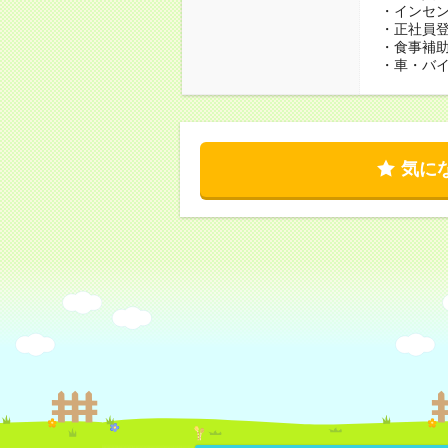
・インセ
・正社員
・食事補
・車・バ
気に