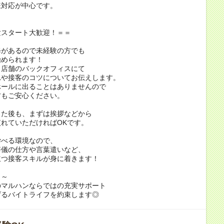
様対応が中心です。
験スタート大歓迎！＝＝
修があるので未経験の方でも
始められます！
、店舗のバックオフィスにて
れや接客のコツについてお伝えします。
ホールに出ることはありませんので
方もご安心ください。
出た後も、まずは挨拶などから
れていただければOKです。
学べる環境なので、
辞儀の仕方や言葉遣いなど、
立つ接客スキルが身に着きます！
～～
のマルハンならではの充実サポート
げるバイトライフを約束します◎