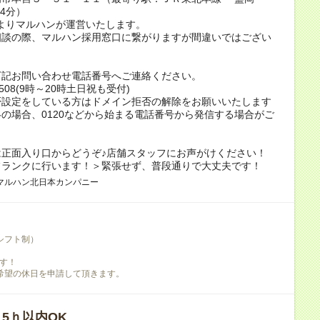
24分）
）よりマルハンが運営いたします。
相談の際、マルハン採用窓口に繋がりますが間違いではござい
下記お問い合わせ電話番号へご連絡ください。
4-508(9時～20時土日祝も受付)
否設定をしている方はドメイン拒否の解除をお願いいたします
の場合、0120などから始まる電話番号から発信する場合がご
は正面入り口からどうぞ♪店舗スタッフにお声がけください！
フランクに行います！＞緊張せず、普段通りで大丈夫です！
マルハン北日本カンパニー
シフト制）
す！
希望の休日を申請して頂きます。
/ 5ｈ以内OK