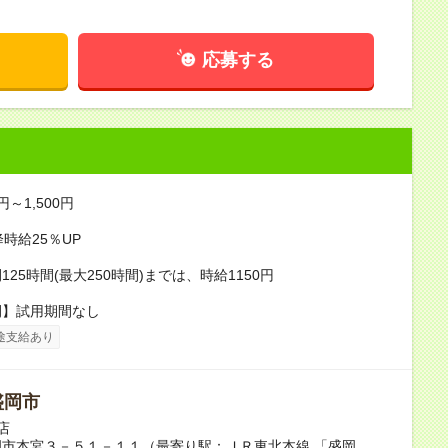
応募する
円～1,500円
降時給25％UP
25時間(最大250時間)までは、時給1150円
間】試用期間なし
途支給あり
盛岡市
店
市本宮３－５１－１１（最寄り駅：ＪＲ東北本線 「盛岡