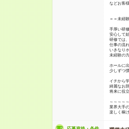
などお客
＝＝未経
手厚い研
安心して
研修では
仕事の流
いきなり
未経験の
ホールに
少しずつ慣
イチから
綺麗なお
将来に役
～～～～
業界大手
楽しく稼
応募資格・条件