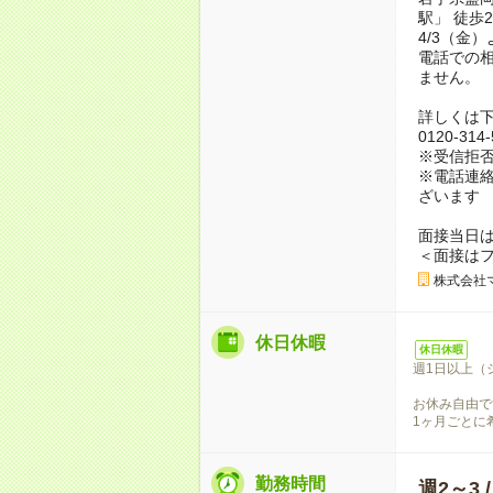
駅」 徒歩
4/3（金
電話での
ません。
詳しくは
0120-31
※受信拒
※電話連絡
ざいます
面接当日
＜面接は
株式会社
休日休暇
休日休暇
週1日以上（
お休み自由で
1ヶ月ごとに
勤務時間
週2～3 