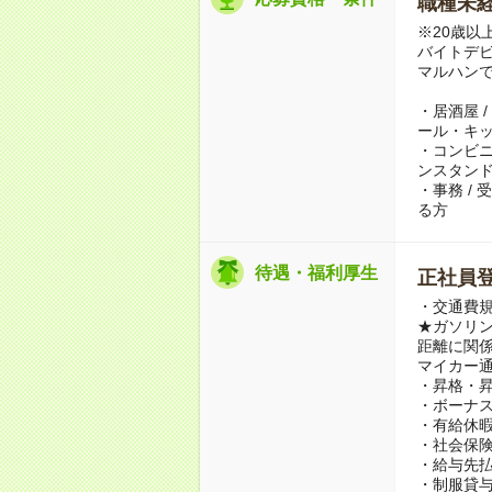
職種未経
※20歳以
バイトデ
マルハン
・居酒屋 /
ール・キ
・コンビニ 
ンスタンド
・事務 /
る方
待遇・福利厚生
正社員
・交通費規
★ガソリ
距離に関係
マイカー
・昇格・
・ボーナス
・有給休
・社会保
・給与先払
・制服貸