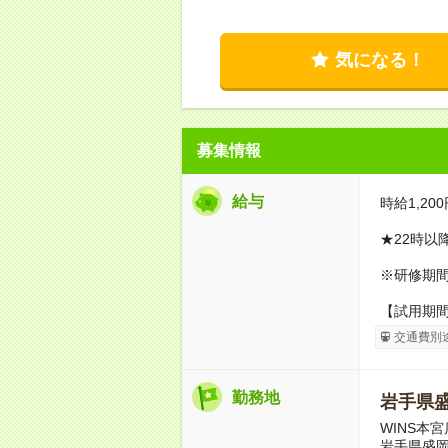
気になる！
募集情報
給与
時給1,200
★22時以
※研修期間1
【試用期
交通費別
勤務地
岩手県
WINS本宮
岩手県盛岡