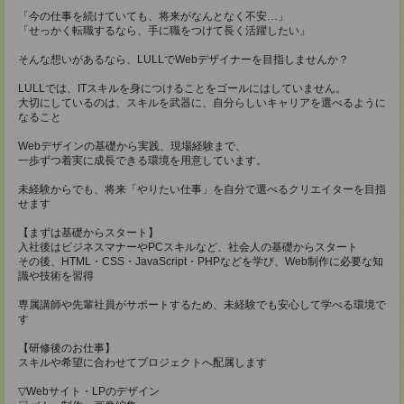
「今の仕事を続けていても、将来がなんとなく不安…」
「せっかく転職するなら、手に職をつけて長く活躍したい」
そんな想いがあるなら、LULLでWebデザイナーを目指しませんか？
LULLでは、ITスキルを身につけることをゴールにはしていません。
大切にしているのは、スキルを武器に、自分らしいキャリアを選べるように
なること
Webデザインの基礎から実践、現場経験まで、
一歩ずつ着実に成長できる環境を用意しています。
未経験からでも、将来「やりたい仕事」を自分で選べるクリエイターを目指
せます
【まずは基礎からスタート】
入社後はビジネスマナーやPCスキルなど、社会人の基礎からスタート
その後、HTML・CSS・JavaScript・PHPなどを学び、Web制作に必要な知
識や技術を習得
専属講師や先輩社員がサポートするため、未経験でも安心して学べる環境で
す
【研修後のお仕事】
スキルや希望に合わせてプロジェクトへ配属します
▽Webサイト・LPのデザイン