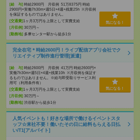
[給 与]
時給2900円 月収例 51万8375円 時給
2900円×実働7h30m×週5日×4週+残業25h ※月収例
を保証するものではありません。
[交通費]
1ヶ月3万円を上限として実費支給
気になる！
[月収例]
30万円～
[勤務地]
多摩センター駅から徒歩1分
完全在宅＊時給2600円！ライブ配信アプリ会社でク
リエイティブ制作進行管理[派遣]
[給 与]
時給2600円 月収例 41万円 時給2600円×
実働7h30m×週5日×4週+残業10h ※月収例を保証す
るものではありません。※給与即受取りサービス利
用可（利用条件有）
気になる！
[交通費]
1ヶ月3万円を上限として実費支給
[月収例]
30万円～
[勤務地]
渋谷駅から徒歩1分
人気イベントも！好きな場所で働けるイベントスタ
ッフ☆来社不要！働いたその日に給料もらえる日払
い/T1[アルバイト]