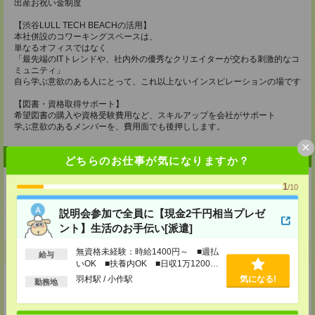
出産お祝い金制度
【渋谷LULL TECH BEACHの活用】
本社併設のコワーキングスペースは、
単なるオフィスではなく
「最先端のITトレンドや、社内外の優秀なクリエイターが交わる刺激的なコ
ミュニティ」
自ら学ぶ意欲のある人にとって、これ以上ないインスピレーションの場です
【図書・資格取得サポート】
希望図書の購入や資格受験費用など、スキルアップを会社がサポート
学ぶ意欲のあるメンバーを、費用面でも後押しします。
×
企業情報
どちらのお仕事が気になりますか？
1
/10
説明会参加で全員に【現金2千円相当プレゼ
ＬＵＬＬグループ
ント】生活のお手伝い[派遣]
無資格未経験：時給1400円～ ■週払
事業内容
給与
いOK ■扶養内OK ■日収1万1200円
以上
■Web開発事業
羽村駅 / 小作駅
気になる!
勤務地
■DXパートナー事業
■人材育成事業