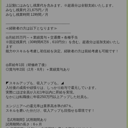
上記額にはみなし残業代を含みます。※超過分は全額支給いたします。
みなし残業代 21,675円／月
みなし残業時間 12時間／月
--------------------------------------------------------
≪経験者の方は以下となります≫
---------------------------------------------------------
◎月給35万円～＋業績賞与＋交通費＋各種手当
※固定残業代（30時間/6万6，610円分）を含む。超過分は追加支給いたし
ます
能力やスキルを考慮し初任給を決定。経験者の方は前給考慮も可能です！
◎昇給年1回（研修終了後）
◎賞与年2回（2月・8月）＋業績賞与あり
◤スキルアップも、収入アップも。◢
入社後の成長や頑張りは、しっかり給与で還元しています。
実際にほぼ全員が入社1年以内に昇給を実現。
なかには転職後に年収250万円以上アップした社員も。
エンジニアへの還元率は業界高水準の87％。
スキルを磨いた分だけ、収入アップも目指せる環境です！
【試用期間】試用期間あり
試用期間の長さ：6ヶ月