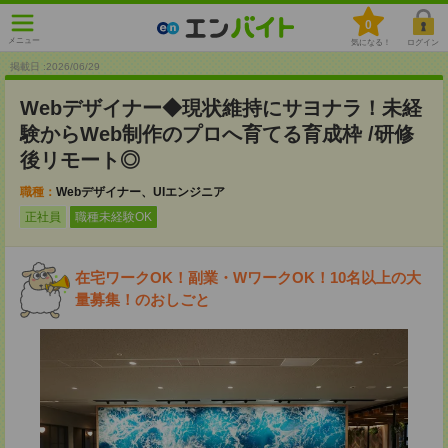
0
メニュー
気になる！
ログイン
掲載日 :2026
/
06
/
29
Webデザイナー◆現状維持にサヨナラ！未経
験からWeb制作のプロへ育てる育成枠 /研修
後リモート◎
職種：
Webデザイナー、UIエンジニア
正社員
職種未経験OK
在宅ワークOK！副業・WワークOK！10名以上の大
量募集！のおしごと