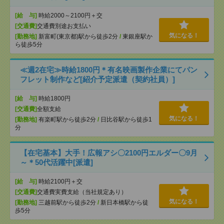
[給 与]
時給2000～2100円＋交
[交通費]
交通費別途お支払い
気になる！
[勤務地]
新富町(東京都)駅から徒歩2分
/
東銀座駅か
ら徒歩5分
≪週2在宅≫時給1800円＊有名映画製作企業にてパン
フレット制作など[紹介予定派遣（契約社員）]
[給 与]
時給1800円
[交通費]
全額支給
気になる！
[勤務地]
有楽町駅から徒歩2分
/
日比谷駅から徒歩1
分
【在宅基本】大手！広報アシ〇2100円エルダー〇9月
～＊50代活躍中[派遣]
[給 与]
時給2100円＋交
[交通費]
交通費実費支給（当社規定あり）
気になる！
[勤務地]
三越前駅から徒歩2分
/
新日本橋駅から徒
歩5分