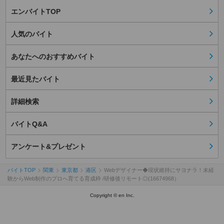
エンバイトTOP
人気のバイト
あなたへのおすすめバイト
最近見たバイト
詳細検索
バイトQ&A
アンケート&プレゼント
バイトTOP
関東
東京都
港区
Webデザイナー◆現状維持にサヨナラ！未経
験からWeb制作のプロへ育てる育成枠 /研修後リモート◎(16674968）
Copyright © en Inc.