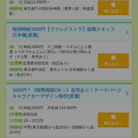
[給 与]
日給13,000円～
[勤務地]
東京都千代田区外神田（最寄り駅：秋葉原
気になる！
駅）
特別時給1800円【ヴァレクストラ】短期スタッフ
日本橋[派遣]
[給 与]
時給1800円 ※ご経験・スキルにより優
遇 スマホでかんたんに前払いで給与が受け取れま
す（※上限、条件あり）
[交通費]
交通費全額支給（規定あり）
気になる！
[勤務地]
東京都中央区 東京メトロ 日本橋駅から直
結（徒歩1分）
1800円＊《時間相談OK！》在宅あり！テーマパーク
キャラクターデザイン制作[派遣]
[給 与]
時給1800円 月収例 234,000円
[交通費]
全額支給
[月収例]
20～25万円
気になる！
[勤務地]
中野(東京都)駅から徒歩5分
/
沼袋駅から徒
歩16分