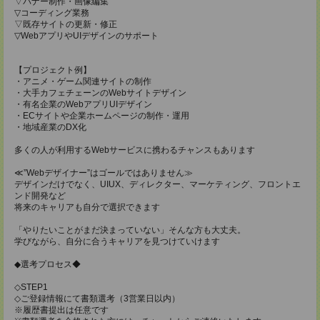
▽バナー制作・画像編集
▽コーディング業務
▽既存サイトの更新・修正
▽WebアプリやUIデザインのサポート
【プロジェクト例】
・アニメ・ゲーム関連サイトの制作
・大手カフェチェーンのWebサイトデザイン
・有名企業のWebアプリUIデザイン
・ECサイトや企業ホームページの制作・運用
・地域産業のDX化
多くの人が利用するWebサービスに携わるチャンスもあります
≪”Webデザイナー”はゴールではありません≫
デザインだけでなく、UIUX、ディレクター、マーケティング、フロントエ
ンド開発など
将来のキャリアも自分で選択できます
「やりたいことがまだ決まっていない」そんな方も大丈夫。
学びながら、自分に合うキャリアを見つけていけます
◆選考プロセス◆
◇STEP1
◇ご登録情報にて書類選考（3営業日以内）
※履歴書提出は任意です