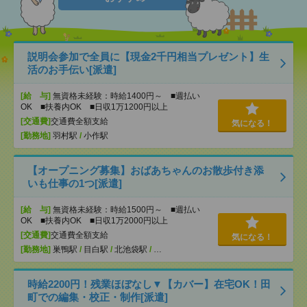
説明会参加で全員に【現金2千円相当プレゼント】生
活のお手伝い[派遣]
[給 与]
無資格未経験：時給1400円～ ■週払い
OK ■扶養内OK ■日収1万1200円以上
[交通費]
交通費全額支給
気になる！
[勤務地]
羽村駅
/
小作駅
【オープニング募集】おばあちゃんのお散歩付き添
いも仕事の1つ[派遣]
[給 与]
無資格未経験：時給1500円～ ■週払い
OK ■扶養内OK ■日収1万2000円以上
[交通費]
交通費全額支給
気になる！
[勤務地]
巣鴨駅
/
目白駅
/
北池袋駅
/
…
時給2200円！残業ほぼなし▼【カバー】在宅OK！田
町での編集・校正・制作[派遣]