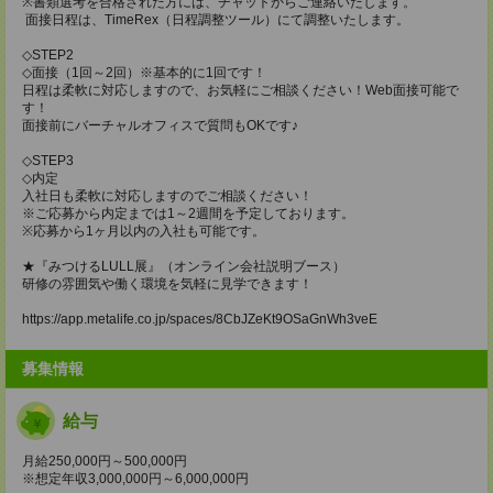
※書類選考を合格された方には、チャットからご連絡いたします。
面接日程は、TimeRex（日程調整ツール）にて調整いたします。
◇STEP2
◇面接（1回～2回）※基本的に1回です！
日程は柔軟に対応しますので、お気軽にご相談ください！Web面接可能で
す！
面接前にバーチャルオフィスで質問もOKです♪
◇STEP3
◇内定
入社日も柔軟に対応しますのでご相談ください！
※ご応募から内定までは1～2週間を予定しております。
※応募から1ヶ月以内の入社も可能です。
★『みつけるLULL展』（オンライン会社説明ブース）
研修の雰囲気や働く環境を気軽に見学できます！
https://app.metalife.co.jp/spaces/8CbJZeKt9OSaGnWh3veE
募集情報
給与
月給250,000円～500,000円
※想定年収3,000,000円～6,000,000円