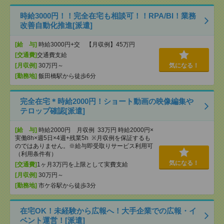
時給3000円！！完全在宅も相談可！！RPA/BI！業務
改善自動化推進[派遣]
[給 与]
時給3000円+交 【月収例】45万円
[交通費]
交通費支給
[月収例]
30万円～
気になる！
[勤務地]
飯田橋駅から徒歩6分
完全在宅＊時給2000円！ショート動画の映像編集や
テロップ確認[派遣]
[給 与]
時給2000円 月収例 33万円 時給2000円×
実働8h×週5日×4週+残業5h ※月収例を保証するも
のではありません。※給与即受取りサービス利用可
（利用条件有）
気になる！
[交通費]
1ヶ月3万円を上限として実費支給
[月収例]
30万円～
[勤務地]
市ケ谷駅から徒歩3分
在宅OK！未経験から広報へ！大手企業での広報・イ
ベント運営！[派遣]