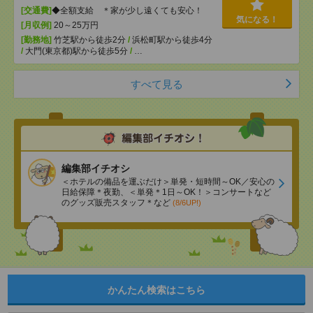
[交通費]
◆全額支給 ＊家が少し遠くても安心！
気になる！
[月収例]
20～25万円
[勤務地]
竹芝駅から徒歩2分
/
浜松町駅から徒歩4分
/
大門(東京都)駅から徒歩5分
/
…
すべて見る
編集部イチオシ
＜ホテルの備品を運ぶだけ＞単発・短時間～OK／安心の
日給保障＊夜勤、＜単発＊1日～OK！＞コンサートなど
のグッズ販売スタッフ＊など
(8/6UP!)
かんたん検索はこちら