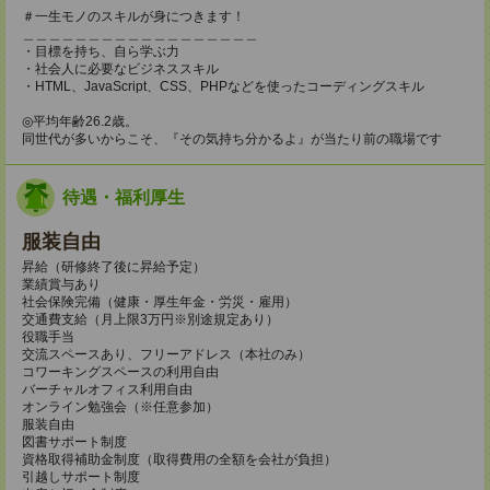
＃一生モノのスキルが身につきます！
＿＿＿＿＿＿＿＿＿＿＿＿＿＿＿＿＿＿
・目標を持ち、自ら学ぶ力
・社会人に必要なビジネススキル
・HTML、JavaScript、CSS、PHPなどを使ったコーディングスキル
◎平均年齢26.2歳。
同世代が多いからこそ、『その気持ち分かるよ』が当たり前の職場です
待遇・福利厚生
服装自由
昇給（研修終了後に昇給予定）
業績賞与あり
社会保険完備（健康・厚生年金・労災・雇用）
交通費支給（月上限3万円※別途規定あり）
役職手当
交流スペースあり、フリーアドレス（本社のみ）
コワーキングスペースの利用自由
バーチャルオフィス利用自由
オンライン勉強会（※任意参加）
服装自由
図書サポート制度
資格取得補助金制度（取得費用の全額を会社が負担）
引越しサポート制度