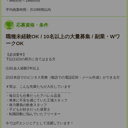
・9時00分～18時00分
平均残業時間：月10時間以内
応募資格・条件
職種未経験OK / 10名以上の大量募集 / 副業・Wワ
ークOK
【必須要件】
下記(1)(2)の両方に当てはまる方
(1)社会人経験2年以上
(2)日本語でのビジネス実務（敬語での電話応対・メール作成）ができる方
＃実は、こんな先輩たちが入社しています
＿＿＿＿＿＿＿＿＿＿＿＿＿＿＿＿＿＿＿
・毎日立ち仕事だったアパレル店員
・将来に不安を感じていた工場スタッフ
・体力勝負の飲食スタッフ
・子どもが好きだった保育士
・転職回数に悩んでいたフリーター
今ではITエンジニアとして活躍しています！