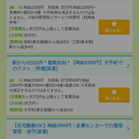
[給 与]
時給2200円 月収例 35万円 時給2200円×
実働8h×週5日×4週 ※月収例を保証するものではあ
りません。※給与即受取りサービス利用可（利用条
件有）
[交通費]
1ヶ月3万円を上限として実費支給
気になる！
[月収例]
30万円～
[勤務地]
田町(東京都)駅から徒歩5分
/
三田(東京都)
駅から徒歩4分
駅から5分以内＊服装自由＊【時給2200円】大手町で
のテスト・評価[派遣]
[給 与]
時給2200円 月収例 37万9500円 時給
2200円×実働7h45m×週5日×4週+残業15h ※月収例
を保証するものではありません。
[交通費]
1ヶ月3万円を上限として実費支給
気になる！
[月収例]
30万円～
[勤務地]
大手町(東京都)駅から徒歩1分
【在宅勤務OK】時給2900円！多摩センターでの運用
管理・保守[派遣]