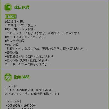
休日休暇
休日休暇
完全週休2日制
＜年間休日121日以上＞
■月8～9日（シフト制）
└プロジェクトにもよりますが、基本的に土日休みです！
■祝日（プロジェクト先による）
■年末年始休暇
■有給休暇
└取得しやすい環境のため、実際の取得率も8割と高水準です！
■慶弔休暇
■産前産後休暇（取得・復職実績あり）
■育児休暇（取得・復職実績あり）
※5日以上の連休取得も可能です！
勤務時間
シフト制
1日あたりの実働時間：最大8時間/日
※プロジェクト先に勤務時間は異なります
【シフト例】
・10時00分～19時00分