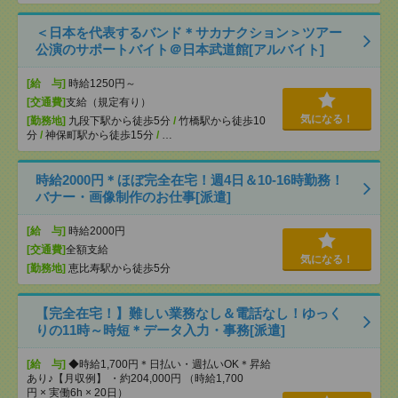
＜日本を代表するバンド＊サカナクション＞ツアー
公演のサポートバイト＠日本武道館[アルバイト]
[給 与]
時給1250円～
[交通費]
支給（規定有り）
気になる！
[勤務地]
九段下駅から徒歩5分
/
竹橋駅から徒歩10
分
/
神保町駅から徒歩15分
/
…
時給2000円＊ほぼ完全在宅！週4日＆10-16時勤務！
バナー・画像制作のお仕事[派遣]
[給 与]
時給2000円
[交通費]
全額支給
気になる！
[勤務地]
恵比寿駅から徒歩5分
【完全在宅！】難しい業務なし＆電話なし！ゆっく
りの11時～時短＊データ入力・事務[派遣]
[給 与]
◆時給1,700円＊日払い・週払いOK＊昇給
あり♪【月収例】 ・約204,000円 （時給1,700
円 × 実働6h × 20日）