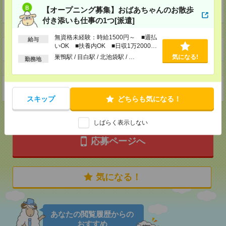
企業HP
【オープニング募集】おばあちゃんのお散歩
https://recruit.lull-inc.co.jp/
付き添いも仕事の1つ[派遣]
ホームページ
無資格未経験：時給1500円～ ■週払
給与
いOK ■扶養内OK ■日収1万2000円
https://en-gage.net/lull-inc_saiyo/
以上
巣鴨駅 / 目白駅 / 北池袋駅 / …
気になる!
勤務地
事業所
東京都東京都渋谷区渋谷3-10-13 東急REIT渋谷Rビル B1
スキップ
どちらも気になる！
しばらく表示しない
応募ページへ
気になる！
あなたの閲覧履歴からの
おすすめ