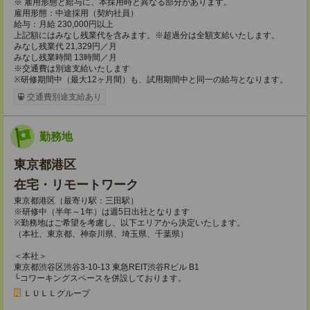
※ 雇用形態と給与に、本採用時と異なる部分があります。
雇用形態：中途採用（契約社員）
給与：月給 230,000円以上
上記額にはみなし残業代を含みます。※超過分は全額支給いたします。
みなし残業代 21,329円／月
みなし残業時間 13時間／月
※交通費は別途支給いたします
※研修期間中（最大12ヶ月間）も、試用期間中と同一の給与となります。
交通費別途支給あり
勤務地
東京都港区
在宅・リモートワーク
東京都港区（最寄り駅：三田駅）
※研修中（半年～1年）は週5日出社となります
※勤務地はご希望を考慮し、以下エリアから決定いたします。
（本社、東京都、神奈川県、埼玉県、千葉県）
＜本社＞
東京都渋谷区渋谷3-10-13 東急REIT渋谷Rビル B1
└コワーキングスペースを併設しております。
ＬＵＬＬグループ