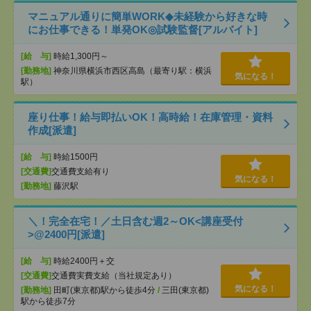
マニュアル通りに簡単WORK◆未経験から好きな時
にお仕事できる！単発OK◎試験監督[アルバイト]
[給 与]
時給1,300円～
[勤務地]
神奈川県横浜市西区高島（最寄り駅：横浜
気になる！
駅）
座り仕事！給与即払いOK！高時給！在庫管理・資料
作成[派遣]
[給 与]
時給1500円
[交通費]
交通費支給有り
気になる！
[勤務地]
藤沢駅
＼！完全在宅！／土日含む週2～OK<講座受付
>@2400円[派遣]
[給 与]
時給2400円＋交
[交通費]
交通費実費支給（当社規定あり）
気になる！
[勤務地]
田町(東京都)駅から徒歩4分
/
三田(東京都)
駅から徒歩7分