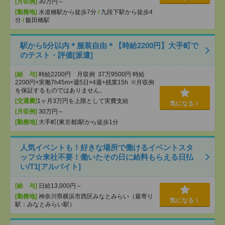
[月収例]
30万円～
[勤務地]
水道橋駅から徒歩7分
/
九段下駅から徒歩4
分
/
飯田橋駅
駅から5分以内＊服装自由＊【時給2200円】大手町で
のテスト・評価[派遣]
[給 与]
時給2200円 月収例 37万9500円 時給
2200円×実働7h45m×週5日×4週+残業15h ※月収例
を保証するものではありません。
[交通費]
1ヶ月3万円を上限として実費支給
気になる！
[月収例]
30万円～
[勤務地]
大手町(東京都)駅から徒歩1分
人気イベントも！好きな場所で働けるイベントスタ
ッフ☆来社不要！働いたその日に給料もらえる日払
い/T1[アルバイト]
[給 与]
日給13,000円～
[勤務地]
神奈川県横浜市西区みなとみらい（最寄り
気になる！
駅：みなとみらい駅）