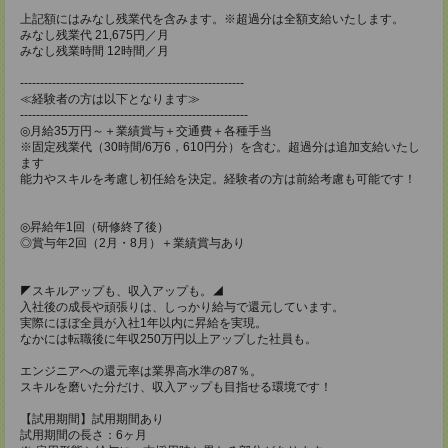
上記額にはみなし残業代を含みます。※超過分は全額支給いたします。
みなし残業代 21,675円／月
みなし残業時間 12時間／月
--------------------------------------------------------
≪経験者の方は以下となります≫
---------------------------------------------------------
◎月給35万円～＋業績賞与＋交通費＋各種手当
※固定残業代（30時間/6万6，610円分）を含む。超過分は追加支給いたし
ます
能力やスキルを考慮し初任給を決定。経験者の方は前給考慮も可能です！
◎昇給年1回（研修終了後）
◎賞与年2回（2月・8月）＋業績賞与あり
◤スキルアップも、収入アップも。◢
入社後の成長や頑張りは、しっかり給与で還元しています。
実際にほぼ全員が入社1年以内に昇給を実現。
なかには転職後に年収250万円以上アップした社員も。
エンジニアへの還元率は業界高水準の87％。
スキルを磨いた分だけ、収入アップも目指せる環境です！
【試用期間】試用期間あり
試用期間の長さ：6ヶ月