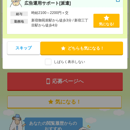
企業HP
広告運用サポート[派遣]
https://recruit.lull-inc.co.jp/
時給2100～2200円＋交
給与
ホームページ
新宿御苑前駅から徒歩3分 / 新宿三丁
勤務地
気になる!
目駅から徒歩4分
https://en-gage.net/lull-inc_saiyo/
事業所
スキップ
どちらも気になる！
東京都東京都渋谷区渋谷3-10-13 東急REIT渋谷Rビル B1
しばらく表示しない
応募ページへ
気になる！
あなたの閲覧履歴からの
おすすめ