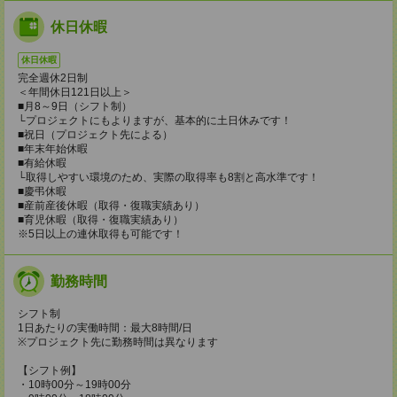
休日休暇
休日休暇
完全週休2日制
＜年間休日121日以上＞
■月8～9日（シフト制）
└プロジェクトにもよりますが、基本的に土日休みです！
■祝日（プロジェクト先による）
■年末年始休暇
■有給休暇
└取得しやすい環境のため、実際の取得率も8割と高水準です！
■慶弔休暇
■産前産後休暇（取得・復職実績あり）
■育児休暇（取得・復職実績あり）
※5日以上の連休取得も可能です！
勤務時間
シフト制
1日あたりの実働時間：最大8時間/日
※プロジェクト先に勤務時間は異なります
【シフト例】
・10時00分～19時00分