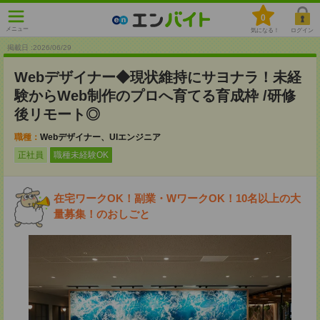
0
メニュー
気になる！
ログイン
掲載日 :2026
/
06
/
29
Webデザイナー◆現状維持にサヨナラ！未経
験からWeb制作のプロへ育てる育成枠 /研修
後リモート◎
職種：
Webデザイナー、UIエンジニア
正社員
職種未経験OK
在宅ワークOK！副業・WワークOK！10名以上の大
量募集！のおしごと