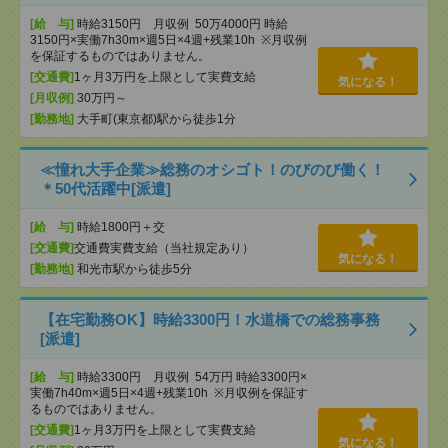
[給 与]
時給3150円 月収例 50万4000円 時給
3150円×実働7h30m×週5日×4週+残業10h ※月収例
を保証するものではありません。
[交通費]
1ヶ月3万円を上限として実費支給
気になる！
[月収例]
30万円～
[勤務地]
大手町(東京都)駅から徒歩1分
≪憧れ大手企業≫総務のオシゴト！のびのび働く！
＊50代活躍中[派遣]
[給 与]
時給1800円＋交
[交通費]
交通費実費支給（当社規定あり）
気になる！
[勤務地]
和光市駅から徒歩5分
【在宅勤務OK】時給3300円！水道橋での総務事務
[派遣]
[給 与]
時給3300円 月収例 54万円 時給3300円×
実働7h40m×週5日×4週+残業10h ※月収例を保証す
るものではありません。
[交通費]
1ヶ月3万円を上限として実費支給
気になる！