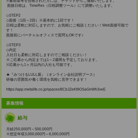
※書類選考を合格された方には、チャットからご連絡いたします。
面接日程は、TimeRex（日程調整ツール）にて調整いたします。
◇STEP2
◇面接（1回～2回）※基本的に1回です！
日程は柔軟に対応しますので、お気軽にご相談ください！Web面接可能で
す！
面接前にバーチャルオフィスで質問もOKです♪
◇STEP3
◇内定
入社日も柔軟に対応しますのでご相談ください！
※ご応募から内定までは1～2週間を予定しております。
※応募から1ヶ月以内の入社も可能です。
★『みつけるLULL展』（オンライン会社説明ブース）
研修の雰囲気や働く環境を気軽に見学できます！
https://app.metalife.co.jp/spaces/8CbJZeKt9OSaGnWh3veE
募集情報
給与
月給250,000円～500,000円
※想定年収3,000,000円～6,000,000円