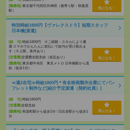
[勤務地]
東京都千代田区外神田（最寄り駅：秋葉原
気になる！
駅）
特別時給1800円【ヴァレクストラ】短期スタッフ
日本橋[派遣]
[給 与]
時給1800円 ※ご経験・スキルにより優
遇 スマホでかんたんに前払いで給与が受け取れま
す（※上限、条件あり）
[交通費]
交通費全額支給（規定あり）
気になる！
[勤務地]
東京都中央区 東京メトロ 日本橋駅から直
結（徒歩1分）
≪週2在宅≫時給1800円＊有名映画製作企業にてパン
フレット制作など[紹介予定派遣（契約社員）]
[給 与]
時給1800円
[交通費]
全額支給
気になる！
[勤務地]
有楽町駅から徒歩2分
/
日比谷駅から徒歩1
分