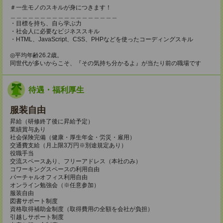
＃一生モノのスキルが身につきます！
＿＿＿＿＿＿＿＿＿＿＿＿＿＿＿＿＿＿
・目標を持ち、自ら学ぶ力
・社会人に必要なビジネススキル
・HTML、JavaScript、CSS、PHPなどを使ったコーディングスキル
◎平均年齢26.2歳。
同世代が多いからこそ、『その気持ち分かるよ』が当たり前の職場です
待遇・福利厚生
服装自由
昇給（研修終了後に昇給予定）
業績賞与あり
社会保険完備（健康・厚生年金・労災・雇用）
交通費支給（月上限3万円※別途規定あり）
役職手当
交流スペースあり、フリーアドレス（本社のみ）
コワーキングスペースの利用自由
バーチャルオフィス利用自由
オンライン勉強会（※任意参加）
服装自由
図書サポート制度
資格取得補助金制度（取得費用の全額を会社が負担）
引越しサポート制度