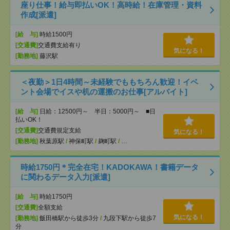
座り仕事！給与即払いOK！高時給！在庫管理・資料
作成[派遣]
[給 与]
時給1500円
[交通費]
交通費支給有り
気になる！
[勤務地]
藤沢駅
＜夜勤＞1日4時間～未経験でももちろん歓迎！イベ
ント会場でイスや机の運搬のお仕事[アルバイト]
[給 与]
日給：12500円～ 半日：5000円～ ■日
払いOK！
[交通費]
交通費規定支給
気になる！
[勤務地]
秋葉原駅
/
神保町駅
/
麹町駅
/
…
時給1750円＊完全在宅！KADOKAWA！書籍データ
に関わるデータ入力[派遣]
[給 与]
時給1750円
[交通費]
全額支給
気になる！
[勤務地]
飯田橋駅から徒歩3分
/
九段下駅から徒歩7
分