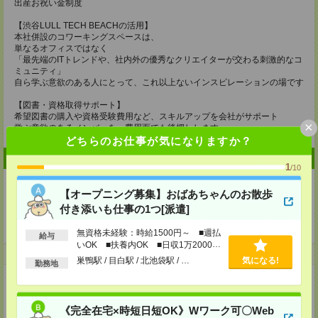
出産お祝い金制度
【渋谷LULL TECH BEACHの活用】
本社併設のコワーキングスペースは、
単なるオフィスではなく
「最先端のITトレンドや、社内外の優秀なクリエイターが交わる刺激的なコ
ミュニティ」
自ら学ぶ意欲のある人にとって、これ以上ないインスピレーションの場です
【図書・資格取得サポート】
希望図書の購入や資格受験費用など、スキルアップを会社がサポート
×
学ぶ意欲のあるメンバーを、費用面でも後押しします。
どちらのお仕事が気になりますか？
企業情報
1
/10
【オープニング募集】おばあちゃんのお散歩
付き添いも仕事の1つ[派遣]
ＬＵＬＬグループ
無資格未経験：時給1500円～ ■週払
給与
いOK ■扶養内OK ■日収1万2000円
事業内容
以上
巣鴨駅 / 目白駅 / 北池袋駅 / …
気になる!
勤務地
■Web開発事業
■DXパートナー事業
■人材育成事業
《完全在宅×時短日短OK》Wワーク可〇Web