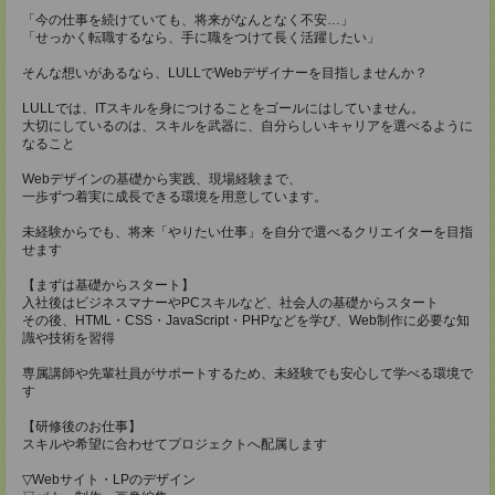
「今の仕事を続けていても、将来がなんとなく不安…」
「せっかく転職するなら、手に職をつけて長く活躍したい」
そんな想いがあるなら、LULLでWebデザイナーを目指しませんか？
LULLでは、ITスキルを身につけることをゴールにはしていません。
大切にしているのは、スキルを武器に、自分らしいキャリアを選べるように
なること
Webデザインの基礎から実践、現場経験まで、
一歩ずつ着実に成長できる環境を用意しています。
未経験からでも、将来「やりたい仕事」を自分で選べるクリエイターを目指
せます
【まずは基礎からスタート】
入社後はビジネスマナーやPCスキルなど、社会人の基礎からスタート
その後、HTML・CSS・JavaScript・PHPなどを学び、Web制作に必要な知
識や技術を習得
専属講師や先輩社員がサポートするため、未経験でも安心して学べる環境で
す
【研修後のお仕事】
スキルや希望に合わせてプロジェクトへ配属します
▽Webサイト・LPのデザイン