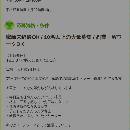
・9時00分～18時00分
平均残業時間：月10時間以内
応募資格・条件
職種未経験OK / 10名以上の大量募集 / 副業・Wワ
ークOK
【必須要件】
下記(1)(2)の両方に当てはまる方
(1)社会人経験2年以上
(2)日本語でのビジネス実務（敬語での電話応対・メール作成）ができる方
＃実は、こんな先輩たちが入社しています
＿＿＿＿＿＿＿＿＿＿＿＿＿＿＿＿＿＿＿
・毎日立ち仕事だったアパレル店員
・将来に不安を感じていた工場スタッフ
・体力勝負の飲食スタッフ
・子どもが好きだった保育士
・転職回数に悩んでいたフリーター
今ではITエンジニアとして活躍しています！