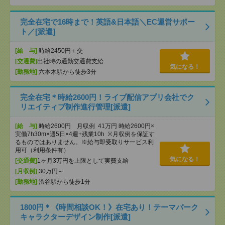
完全在宅で16時まで！英語&日本語＼EC運営サポー
ト／[派遣]
[給 与]
時給2450円＋交
[交通費]
出社時の通勤交通費支給
気になる！
[勤務地]
六本木駅から徒歩3分
完全在宅＊時給2600円！ライブ配信アプリ会社でク
リエイティブ制作進行管理[派遣]
[給 与]
時給2600円 月収例 41万円 時給2600円×
実働7h30m×週5日×4週+残業10h ※月収例を保証す
るものではありません。※給与即受取りサービス利
用可（利用条件有）
気になる！
[交通費]
1ヶ月3万円を上限として実費支給
[月収例]
30万円～
[勤務地]
渋谷駅から徒歩1分
1800円＊《時間相談OK！》在宅あり！テーマパーク
キャラクターデザイン制作[派遣]