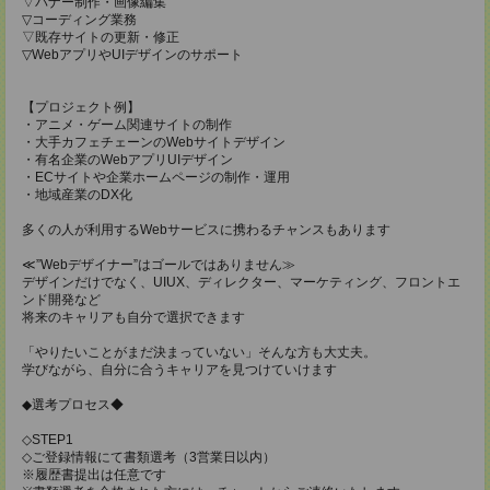
▽バナー制作・画像編集
▽コーディング業務
▽既存サイトの更新・修正
▽WebアプリやUIデザインのサポート
【プロジェクト例】
・アニメ・ゲーム関連サイトの制作
・大手カフェチェーンのWebサイトデザイン
・有名企業のWebアプリUIデザイン
・ECサイトや企業ホームページの制作・運用
・地域産業のDX化
多くの人が利用するWebサービスに携わるチャンスもあります
≪”Webデザイナー”はゴールではありません≫
デザインだけでなく、UIUX、ディレクター、マーケティング、フロントエ
ンド開発など
将来のキャリアも自分で選択できます
「やりたいことがまだ決まっていない」そんな方も大丈夫。
学びながら、自分に合うキャリアを見つけていけます
◆選考プロセス◆
◇STEP1
◇ご登録情報にて書類選考（3営業日以内）
※履歴書提出は任意です