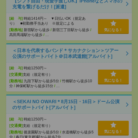
【シフト自由・現金手渡しOK】iPhoneなどスマホの
充電を繋げるだけ！[派遣]
[給 与]
時給1414円～ ▼日払いOK（規定あ
り） ■初勤務手当あり ※規定による
[勤務地]
新宿駅から徒歩
/
新宿三丁目駅から徒歩
/
気になる！
高田馬場駅から徒歩
/
…
＜日本を代表するバンド＊サカナクション＞ツアー
公演のサポートバイト＠日本武道館[アルバイト]
[給 与]
時給1250円～
[交通費]
支給（規定有り）
気になる！
[勤務地]
九段下駅から徒歩5分
/
竹橋駅から徒歩10
分
/
神保町駅から徒歩15分
/
…
＜SEKAI NO OWARI＊8月15日・16日＞ドーム公演
のサポートバイト[アルバイト]
[給 与]
時給1250円～
[交通費]
支給（規定有り）
気になる！
[勤務地]
後楽園駅から徒歩5分
/
水道橋駅から徒歩5
分
/
春日(東京都)駅から徒歩7分