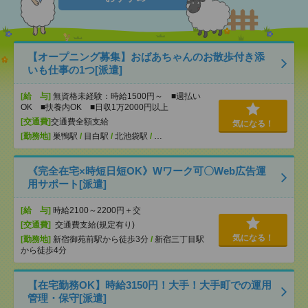
【オープニング募集】おばあちゃんのお散歩付き添
いも仕事の1つ[派遣]
[給 与]
無資格未経験：時給1500円～ ■週払い
OK ■扶養内OK ■日収1万2000円以上
[交通費]
交通費全額支給
気になる！
[勤務地]
巣鴨駅
/
目白駅
/
北池袋駅
/
…
《完全在宅×時短日短OK》Wワーク可〇Web広告運
用サポート[派遣]
[給 与]
時給2100～2200円＋交
[交通費]
交通費支給(規定有り)
気になる！
[勤務地]
新宿御苑前駅から徒歩3分
/
新宿三丁目駅
から徒歩4分
【在宅勤務OK】時給3150円！大手！大手町での運用
管理・保守[派遣]