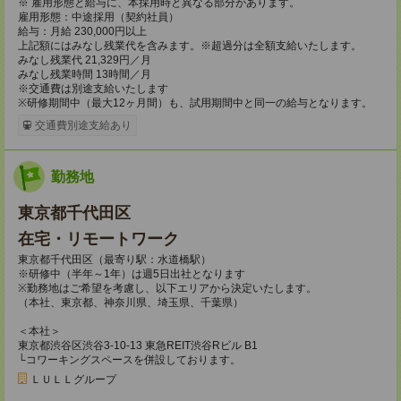
※ 雇用形態と給与に、本採用時と異なる部分があります。
雇用形態：中途採用（契約社員）
給与：月給 230,000円以上
上記額にはみなし残業代を含みます。※超過分は全額支給いたします。
みなし残業代 21,329円／月
みなし残業時間 13時間／月
※交通費は別途支給いたします
※研修期間中（最大12ヶ月間）も、試用期間中と同一の給与となります。
交通費別途支給あり
勤務地
東京都千代田区
在宅・リモートワーク
東京都千代田区（最寄り駅：水道橋駅）
※研修中（半年～1年）は週5日出社となります
※勤務地はご希望を考慮し、以下エリアから決定いたします。
（本社、東京都、神奈川県、埼玉県、千葉県）
＜本社＞
東京都渋谷区渋谷3-10-13 東急REIT渋谷Rビル B1
└コワーキングスペースを併設しております。
ＬＵＬＬグループ