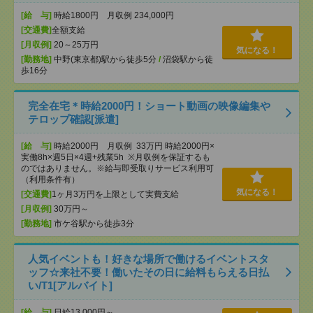
[給 与]
時給1800円 月収例 234,000円
[交通費]
全額支給
[月収例]
20～25万円
気になる！
[勤務地]
中野(東京都)駅から徒歩5分
/
沼袋駅から徒
歩16分
完全在宅＊時給2000円！ショート動画の映像編集や
テロップ確認[派遣]
[給 与]
時給2000円 月収例 33万円 時給2000円×
実働8h×週5日×4週+残業5h ※月収例を保証するも
のではありません。※給与即受取りサービス利用可
（利用条件有）
気になる！
[交通費]
1ヶ月3万円を上限として実費支給
[月収例]
30万円～
[勤務地]
市ケ谷駅から徒歩3分
人気イベントも！好きな場所で働けるイベントスタ
ッフ☆来社不要！働いたその日に給料もらえる日払
い/T1[アルバイト]
[給 与]
日給13,000円～