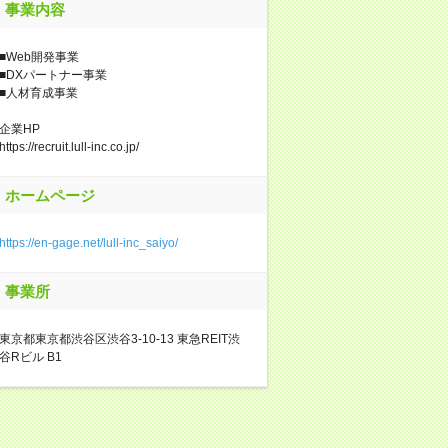
事業内容
■Web開発事業
■DXパートナー事業
■人材育成事業
企業HP
https://recruit.lull-inc.co.jp/
ホームページ
https://en-gage.net/lull-inc_saiyo/
事業所
東京都東京都渋谷区渋谷3-10-13 東急REIT渋
谷Rビル B1