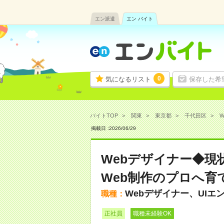
エン派遣
エン バイト
0
気になるリスト
保存した希
バイトTOP
関東
東京都
千代田区
掲載日 :
2026
/
06
/
29
Webデザイナー◆現
Web制作のプロへ育
Webデザイナー、UIエ
職種：
正社員
職種未経験OK