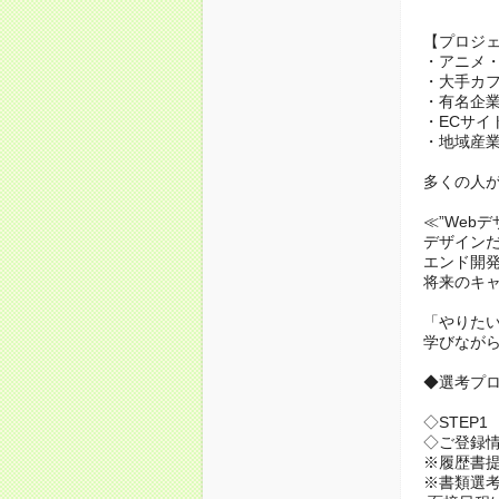
【プロジ
・アニメ
・大手カフ
・有名企業
・ECサイ
・地域産
多くの人が
≪”Web
デザインだ
エンド開
将来のキ
「やりた
学びなが
◆選考プ
◇STEP1
◇ご登録情
※履歴書
※書類選