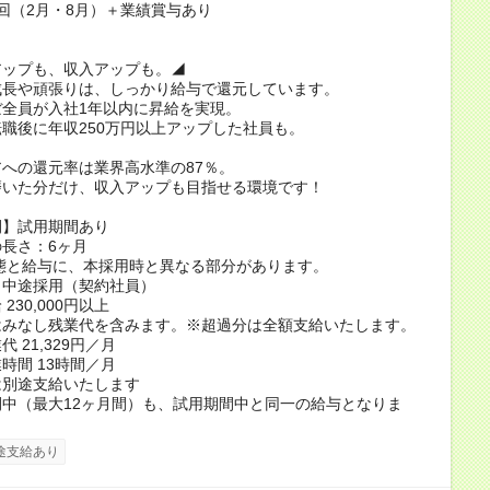
回（2月・8月）＋業績賞与あり
アップも、収入アップも。◢
成長や頑張りは、しっかり給与で還元しています。
ぼ全員が入社1年以内に昇給を実現。
職後に年収250万円以上アップした社員も。
への還元率は業界高水準の87％。
磨いた分だけ、収入アップも目指せる環境です！
間】試用期間あり
長さ：6ヶ月
態と給与に、本採用時と異なる部分があります。
：中途採用（契約社員）
230,000円以上
はみなし残業代を含みます。※超過分は全額支給いたします。
 21,329円／月
時間 13時間／月
は別途支給いたします
中（最大12ヶ月間）も、試用期間中と同一の給与となりま
途支給あり