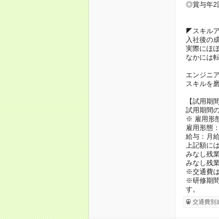
◎賞与年2
◤スキル
入社後の
実際にほ
なかには転
エンジニア
スキルを
【試用期
試用期間の
※ 雇用形
雇用形態
給与：月給 
上記額に
みなし残業代
みなし残業
※交通費
※研修期間
す。
交通費別