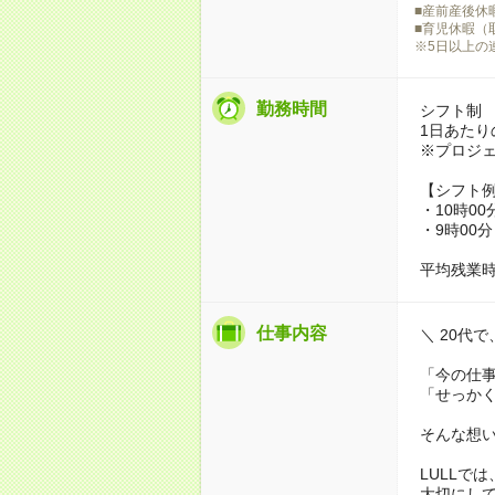
■産前産後休
■育児休暇（
※5日以上の
勤務時間
シフト制
1日あたり
※プロジ
【シフト
・10時00
・9時00分
平均残業時
仕事内容
＼ 20代
「今の仕
「せっか
そんな想い
LULLで
大切にし