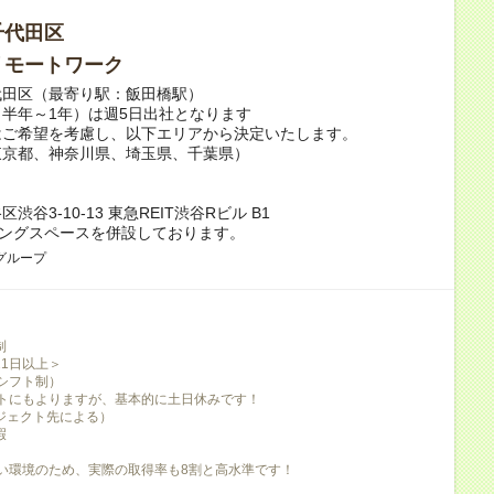
千代田区
リモートワーク
代田区（最寄り駅：飯田橋駅）
半年～1年）は週5日出社となります
はご希望を考慮し、以下エリアから決定いたします。
東京都、神奈川県、埼玉県、千葉県）
渋谷3-10-13 東急REIT渋谷Rビル B1
キングスペースを併設しております。
グループ
制
21日以上＞
（シフト制）
トにもよりますが、基本的に土日休みです！
ジェクト先による）
暇
い環境のため、実際の取得率も8割と高水準です！