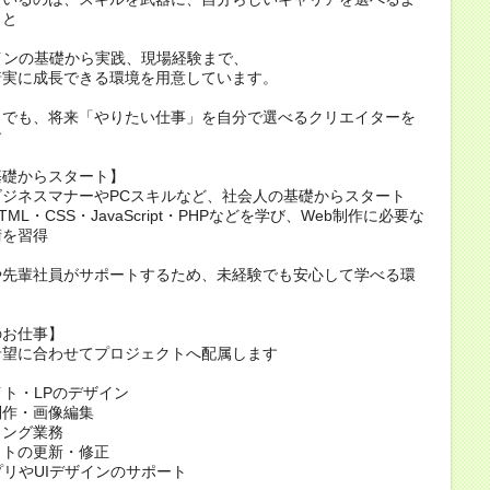
こと
インの基礎から実践、現場経験まで、
着実に成長できる環境を用意しています。
らでも、将来「やりたい仕事」を自分で選べるクリエイターを
す
基礎からスタート】
ビジネスマナーやPCスキルなど、社会人の基礎からスタート
ML・CSS・JavaScript・PHPなどを学び、Web制作に必要な
術を習得
や先輩社員がサポートするため、未経験でも安心して学べる環
のお仕事】
希望に合わせてプロジェクトへ配属します
イト・LPのデザイン
制作・画像編集
ィング業務
イトの更新・修正
プリやUIデザインのサポート