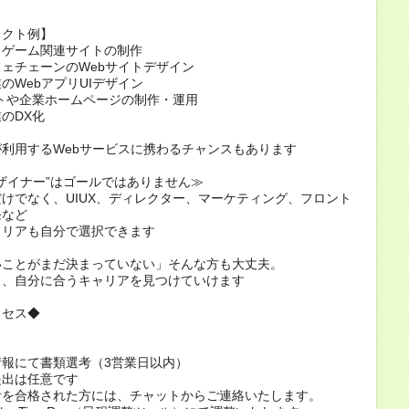
ェクト例】
・ゲーム関連サイトの制作
ェチェーンのWebサイトデザイン
のWebアプリUIデザイン
トや企業ホームページの制作・運用
業のDX化
利用するWebサービスに携わるチャンスもあります
デザイナー”はゴールではありません≫
けでなく、UIUX、ディレクター、マーケティング、フロント
発など
ャリアも自分で選択できます
いことがまだ決まっていない」そんな方も大丈夫。
ら、自分に合うキャリアを見つけていけます
ロセス◆
報にて書類選考（3営業日以内）
提出は任意です
考を合格された方には、チャットからご連絡いたします。