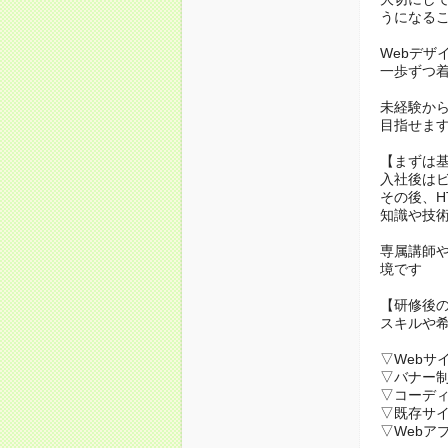
うになる
Webデザ
一歩ずつ
未経験か
目指せま
【まずは
入社後は
その後、HT
知識や技
専属講師
境です
【研修後
スキルや
▽Webサ
▽バナー
▽コーデ
▽既存サ
▽Webア