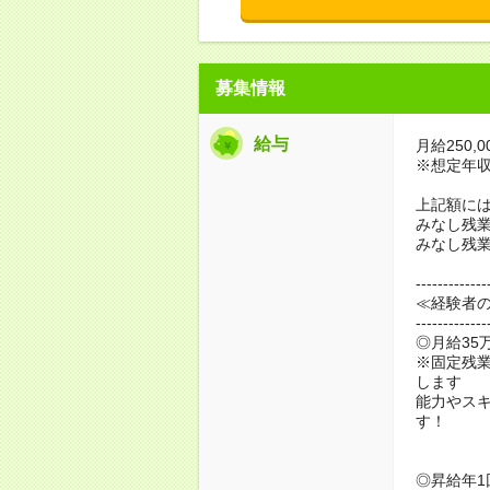
募集情報
給与
月給250,0
※想定年収3,
上記額に
みなし残業代
みなし残業
-------------
≪経験者
-------------
◎月給35
※固定残業
します
能力やス
す！
◎昇給年1