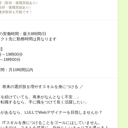
暇（取得・復職実績あり）
取得・復職実績あり）
連休取得も可能です！
の実働時間：最大8時間/日
ェクト先に勤務時間は異なります
例】
分～19時00分
～18時00分
間：月10時間以内
で、将来の選択肢を増やすスキルを身につける ／
事を続けていても、将来がなんとなく不安…」
く転職するなら、手に職をつけて長く活躍したい」
があるなら、LULLでWebデザイナーを目指しませんか？
は、ITスキルを身につけることをゴールにはしていません。
ているのは、スキルを武器に、自分らしいキャリアを選べるよ