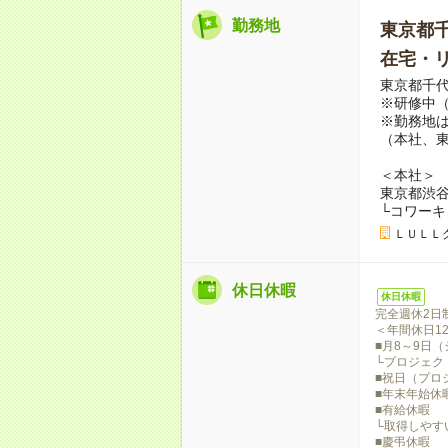
勤務地
東京都
在宅・
東京都千
※研修中（
※勤務地
（本社、
＜本社＞
東京都渋谷区
└コワー
ＬＵＬＬ
休日休暇
休日休暇
完全週休2日
＜年間休日1
■月8～9日
└プロジェク
■祝日（プロ
■年末年始休
■有給休暇
└取得しやす
■慶弔休暇