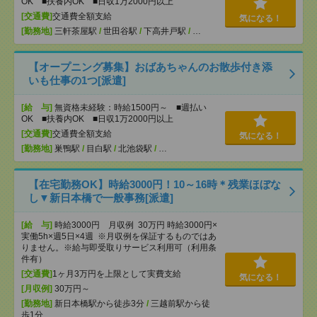
OK ■扶養内OK ■日収1万2000円以上
[交通費]
交通費全額支給
気になる！
[勤務地]
三軒茶屋駅
/
世田谷駅
/
下高井戸駅
/
…
【オープニング募集】おばあちゃんのお散歩付き添
いも仕事の1つ[派遣]
[給 与]
無資格未経験：時給1500円～ ■週払い
OK ■扶養内OK ■日収1万2000円以上
[交通費]
交通費全額支給
気になる！
[勤務地]
巣鴨駅
/
目白駅
/
北池袋駅
/
…
【在宅勤務OK】時給3000円！10～16時＊残業ほぼな
し▼新日本橋で一般事務[派遣]
[給 与]
時給3000円 月収例 30万円 時給3000円×
実働5h×週5日×4週 ※月収例を保証するものではあ
りません。※給与即受取りサービス利用可（利用条
件有）
[交通費]
1ヶ月3万円を上限として実費支給
気になる！
[月収例]
30万円～
[勤務地]
新日本橋駅から徒歩3分
/
三越前駅から徒
歩1分