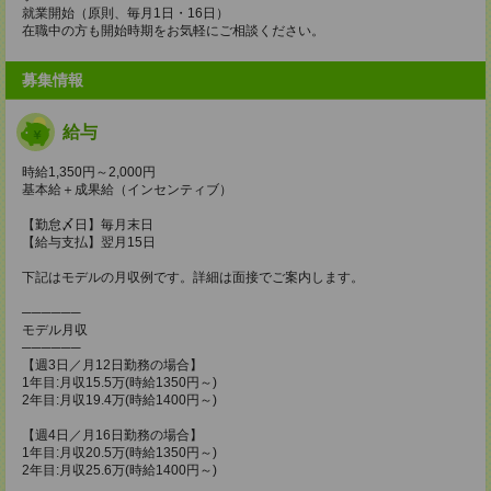
就業開始（原則、毎月1日・16日）
在職中の方も開始時期をお気軽にご相談ください。
募集情報
給与
時給1,350円～2,000円
基本給＋成果給（インセンティブ）
【勤怠〆日】毎月末日
【給与支払】翌月15日
下記はモデルの月収例です。詳細は面接でご案内します。
──────
モデル月収
──────
【週3日／月12日勤務の場合】
1年目:月収15.5万(時給1350円～)
2年目:月収19.4万(時給1400円～)
【週4日／月16日勤務の場合】
1年目:月収20.5万(時給1350円～)
2年目:月収25.6万(時給1400円～)