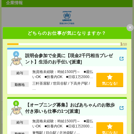
企業情報
×
特定非営利活動法人 国連UNHCR協会
どちらのお仕事が気になりますか？
事業内容
1
/10
国連UNHCR協会は、国連の難民支援機関であるUNHCR（国連難民高等弁
説明会参加で全員に【現金2千円相当プレゼ
務官事務所）の公式支援窓口。日本社会と、難民や最前線で援助活動に従事
ント】生活のお手伝い[派遣]
する人々をつなぐことを使命としています。
無資格未経験：時給1500円～ ■週払
資金調達活動
給与
難民援助活動の資金確保に取り組み、世界の人道支援に最大限貢献する。
いOK ■扶養内OK ■日収1万2000円
以上
三軒茶屋駅 / 世田谷駅 / 下高井戸駅 /
気になる!
勤務地
コミュニケーション活動
…
日本社会における難民問題の認知と理解を拡大し、共感と連帯の輪を広げ
る。
【オープニング募集】おばあちゃんのお散歩
ホームページ
付き添いも仕事の1つ[派遣]
https://en-gage.net/japanforunhcr_saiyo/
無資格未経験：時給1500円～ ■週払
給与
いOK ■扶養内OK ■日収1万2000円
事業所
以上
巣鴨駅 / 目白駅 / 北池袋駅 / …
気になる!
勤務地