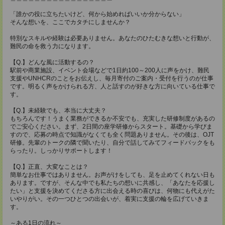
「誰かの役に立ちたいけど、何から始めればいいか分からない」
そんな想いを、ここでカタチにしませんか？
特別なスキルや経験は必要ありません。あなたのひたむきな想いと行動が、
難民の命を救う力になります。
【Q.】どんな風に活動するの？
駅前や商業施設、イベント会場などで1日約100～200人に声をかけ、難民
支援やUNHCRのことをお伝えし、毎月寄付のご案内・受付を行うのが仕事
です。明るく声をかけられる方、人と話すのが好きな方に向いている仕事で
す。
【Q.】未経験でも、本当に大丈夫？
もちろんです！うまく業務ができるか不安でも、充実した研修制度があるの
でご安心ください。​まず、2日間の座学研修からスタート。基礎から学びま
すので、応募の時点で知識がなくても全く問題ありません。その後は、OJT
研修。先輩のトークの隣で聞いたり、自分で話してみてフィードバックをも
らったり。しっかりサポートします！
【Q.】正直、大変なことは？
簡単なお仕事ではありません。お声がけをしても、足を止めてくれない日も
あります。ですが、そんな中でも私たちの想いに共感し、「あなたを応援し
たい」と支援を決めてくださる方に出会える時の喜びは、何物にも代えがた
いやりがい。その一つひとつの出会いが、着実に支援の輪を広げていきま
す。
～ある1日の流れ～