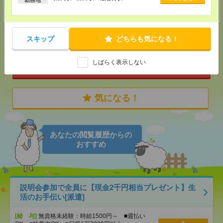
東京都港区南青山6-10-11ウェスレーセンター３F
スキップ
どちらも気になる！
応募ページへ
しばらく表示しない
気になる！
あなたの閲覧履歴からの
おすすめ
説明会参加で全員に【現金2千円相当プレゼント】生
活のお手伝い[派遣]
[給 与]
無資格未経験：時給1500円～ ■週払い