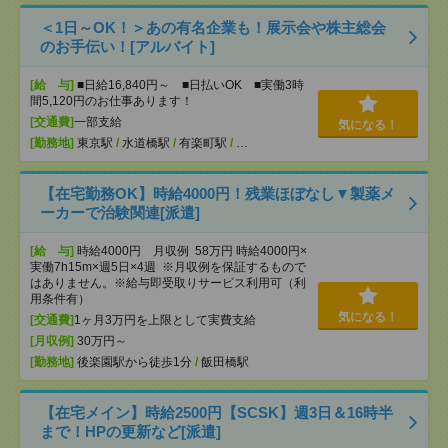
＜1日～OK！＞あの有名企業も！展示会や株主総会
のお手伝い！[アルバイト]
[給 与]
■日給16,840円～ ■日払いOK ■実働3時
間5,120円のお仕事あります！
[交通費]
一部支給
気になる！
[勤務地]
東京駅
/
水道橋駅
/
有楽町駅
/
…
【在宅勤務OK】時給4000円！残業ほぼなし▼製薬メ
ーカーで治験関連[派遣]
[給 与]
時給4000円 月収例 58万円 時給4000円×
実働7h15m×週5日×4週 ※月収例を保証するもので
はありません。※給与即受取りサービス利用可（利
用条件有）
気になる！
[交通費]
1ヶ月3万円を上限として実費支給
[月収例]
30万円～
[勤務地]
後楽園駅から徒歩1分
/
飯田橋駅
【在宅メイン】時給2500円【SCSK】週3日＆16時半
まで！HPの更新など[派遣]