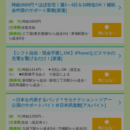
時給2600円＊ほぼ在宅！週3～4日＆16時迄OK！補助
金申請のサポート業務[派遣]
[給 与]
時給2600円
[交通費]
全額支給
気になる！
[勤務地]
八丁堀(東京都)駅から徒歩2分
/
茅場町駅か
ら徒歩6分
【シフト自由・現金手渡しOK】iPhoneなどスマホの
充電を繋げるだけ！[派遣]
[給 与]
時給1414円～ ▼日払いOK（規定あ
り） ■初勤務手当あり ※規定による
[勤務地]
新宿駅から徒歩
/
新宿三丁目駅から徒歩
/
気になる！
高田馬場駅から徒歩
/
…
＜日本を代表するバンド＊サカナクション＞ツアー
公演のサポートバイト＠日本武道館[アルバイト]
[給 与]
時給1250円～
[交通費]
支給（規定有り）
気になる！
[勤務地]
九段下駅から徒歩5分
/
竹橋駅から徒歩10