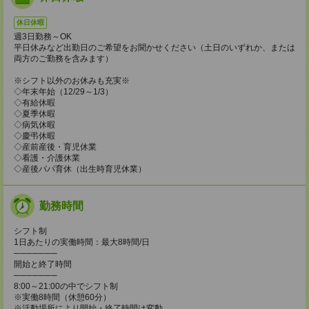
休日休暇
週3日勤務～OK
平日休みなど出勤日のご希望をお聞かせください（土日のいずれか、または
両方のご勤務を含みます）
※シフト以外のお休みも充実※
◇年末年始（12/29～1/3）
◇有給休暇
◇夏季休暇
◇病気休暇
◇慶弔休暇
◇産前産後・育児休業
◇看護・介護休業
◇産後パパ育休（出生時育児休業）
勤務時間
シフト制
1日あたりの実働時間：最大8時間/日
───────
開始と終了時間
───────
8:00～21:00の中でシフト制
※実働8時間（休憩60分）
※活動場所により開始・終了時間は変動