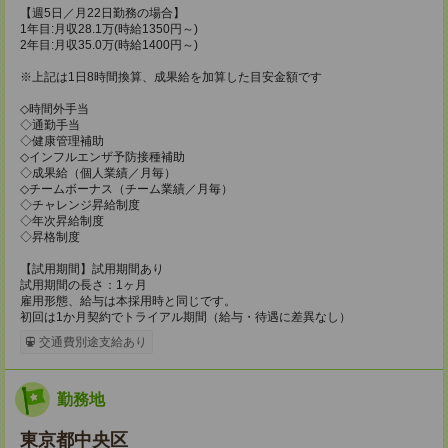
【週5日／月22日勤務の場合】
1年目:月収28.1万(時給1350円～)
2年目:月収35.0万(時給1400円～)
※上記は1日8時間換算、成果給を加算した目安金額です
◇時間外手当
◇通勤手当
◇健康管理補助
◇インフルエンザ予防接種補助
◇成果給（個人業績／月毎）​
◇チームボーナス（チーム業績／月毎）
◇チャレンジ昇給制度
◇年次昇給制度
◇昇格制度
【試用期間】試用期間あり
試用期間の長さ：1ヶ月
雇用形態、給与は本採用時と同じです。
初回は1か月契約でトライアル期間（給与・待遇に差異なし）
交通費別途支給あり
勤務地
東京都中央区