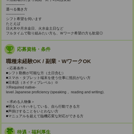
───────
選べる働き方
───────
シフト希望を伺います
たとえば
日火木や月水金日、火水金土日など
フルタイムで取り組みたい方も、Ｗワーク希望の方も歓迎◎
応募資格・条件
職種未経験OK / 副業・WワークOK
＜応募条件＞
■シフト勤務が可能な方（土日含む）
■スマホ・タブレット端末を使う仕事に抵抗がない方
■日本語（ネイティブレベル）※
※Required native-
level Japanese proficiency (speaking， reading and writing).
＜求める人物像＞
■明るくハキハキしている、自ら行動できる方
■声掛けすることをいとわない方
■マニュアルを超えて臨機応変な対応ができる方
待遇・福利厚生