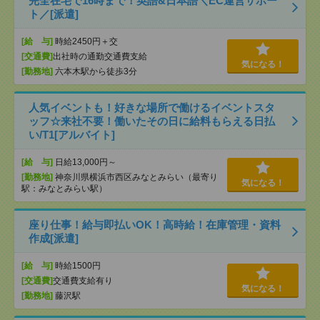
完全在宅で16時まで！英語&日本語＼EC運営サポー
ト／[派遣]
[給 与]
時給2450円＋交
[交通費]
出社時の通勤交通費支給
気になる！
[勤務地]
六本木駅から徒歩3分
人気イベントも！好きな場所で働けるイベントスタ
ッフ☆来社不要！働いたその日に給料もらえる日払
い/T1[アルバイト]
[給 与]
日給13,000円～
[勤務地]
神奈川県横浜市西区みなとみらい（最寄り
気になる！
駅：みなとみらい駅）
座り仕事！給与即払いOK！高時給！在庫管理・資料
作成[派遣]
[給 与]
時給1500円
[交通費]
交通費支給有り
気になる！
[勤務地]
藤沢駅