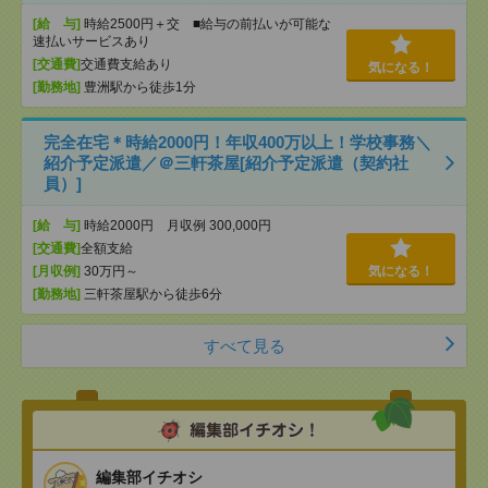
[給 与]
時給2500円＋交 ■給与の前払いが可能な
速払いサービスあり
[交通費]
交通費支給あり
気になる！
[勤務地]
豊洲駅から徒歩1分
完全在宅＊時給2000円！年収400万以上！学校事務＼
紹介予定派遣／＠三軒茶屋[紹介予定派遣（契約社
員）]
[給 与]
時給2000円 月収例 300,000円
[交通費]
全額支給
[月収例]
30万円～
気になる！
[勤務地]
三軒茶屋駅から徒歩6分
すべて見る
編集部イチオシ