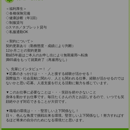
＜福利厚生＞
◇各種保険完備
◇健康診断（年1回）
◇制服貸与
◇スマホ／タブレット貸与
◇私服通勤OK
＜契約について＞
契約更新あり（勤務態度・成績により判断）
12か月ごとの契約更新
勤続5年超はご本人のお申し出により無期雇用へ転換
満65歳をもって就業終了（再雇用なし）
＼ 先輩にインタビュー！ ／
▼応募のきっかけは・・・人と接する経験が活かせる！
国際協力・社会貢献に関わり、人とも関われる仕事。経験が活かせるのでは
ないかと思い応募。人道支援を行える活動に魅力を感じています。
▼このお仕事に必要なことは・・・笑顔を絶やさないこと
身体を動かすお仕事です。毎日たくさんの方とお話しするので、いつでも笑
顔絶やさず対応できることが大切です。
▼職場の環境は・・・堅苦しい上下関係なし！
日々、色んな角度で挑戦出来る環境。堅苦しい上下関係なし！努力すればす
るほど将来の自分のためになる環境だと思います。