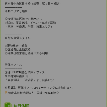
東京都中央区日本橋（最寄り駅：日本橋駅）
────────
活動エリアと場所
────────
◎喫煙可能区域での業務なし
◎駅前、商業施設、イベント会場で活動
（東京、神奈川、千葉、埼玉エリア）
────────
直行＆直帰スタイル
────────
◎現地集合・解散
◎交通費は全額支給
◎移動は在来線と路線バスを利用
────────
所属オフィス
────────
国連UNHCR協会 関東オフィス
東京都港区南青山
「表参道駅」「渋谷駅」より徒歩12分
※月1回、所属オフィスのミーティングに参加します。
特定非営利活動法人 国連UNHCR協会
休日休暇