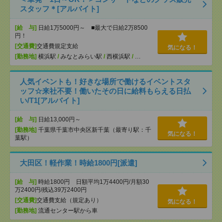
スタッフ＊[アルバイト]
[給 与]
日給1万5000円～ ■最大で日給2万8500
円！
[交通費]
交通費規定支給
気になる！
[勤務地]
横浜駅
/
みなとみらい駅
/
西横浜駅
/
…
人気イベントも！好きな場所で働けるイベントスタ
ッフ☆来社不要！働いたその日に給料もらえる日払
い/T1[アルバイト]
[給 与]
日給13,000円～
[勤務地]
千葉県千葉市中央区新千葉（最寄り駅：千
気になる！
葉駅）
大田区！軽作業！時給1800円[派遣]
[給 与]
時給1800円 日額平均1万4400円/月額30
万2400円/残込39万2400円
[交通費]
交通費支給（規定あり）
気になる！
[勤務地]
流通センター駅から車