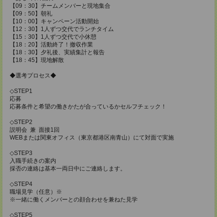
【09：30】チームメンバーと現地集合
【09：50】朝礼
【10：00】キャンペーン活動開始
【12：30】1人ずつ交代でランチタイム
【15：30】1人ずつ交代で小休憩
【18：20】活動終了！撤収作業
【18：30】夕礼後、実績集計と報告
【18：45】現地解散
◆選考プロセス◆
◇STEP1
応募
応募条件と希望の働きかたが合っているかセルフチェック！
◇STEP2
説明会 兼 面接1回
WEBまたは関東オフィス（東京都港区南青山）にて対面で実施
◇STEP3
入職手続きの案内
採否の連絡は基本一両日中にご連絡します。
◇STEP4
職場見学（任意）※
※一緒に働くメンバーとの顔合わせを兼ねた見学
◇STEP5