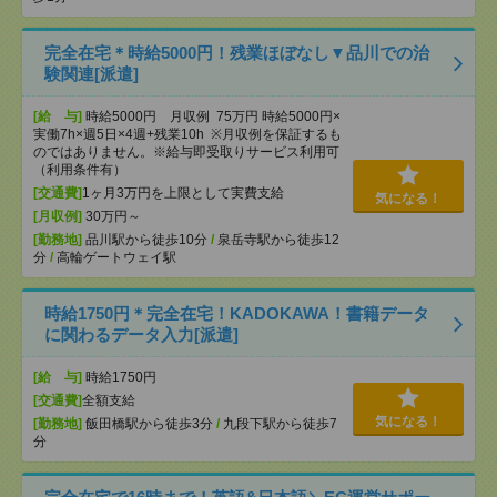
完全在宅＊時給5000円！残業ほぼなし▼品川での治
験関連[派遣]
[給 与]
時給5000円 月収例 75万円 時給5000円×
実働7h×週5日×4週+残業10h ※月収例を保証するも
のではありません。※給与即受取りサービス利用可
（利用条件有）
[交通費]
1ヶ月3万円を上限として実費支給
気になる！
[月収例]
30万円～
[勤務地]
品川駅から徒歩10分
/
泉岳寺駅から徒歩12
分
/
高輪ゲートウェイ駅
時給1750円＊完全在宅！KADOKAWA！書籍データ
に関わるデータ入力[派遣]
[給 与]
時給1750円
[交通費]
全額支給
気になる！
[勤務地]
飯田橋駅から徒歩3分
/
九段下駅から徒歩7
分