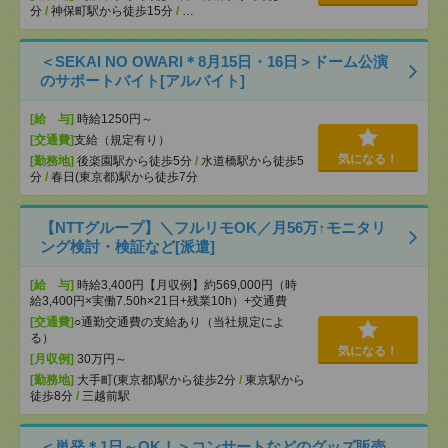
分
/
神保町駅から徒歩15分
/
…
＜SEKAI NO OWARI＊8月15日・16日＞ドーム公演
のサポートバイト[アルバイト]
[給 与]
時給1250円～
[交通費]
支給（規定有り）
気になる！
[勤務地]
後楽園駅から徒歩5分
/
水道橋駅から徒歩5
分
/
春日(東京都)駅から徒歩7分
【NTTグループ】＼フルリモOK／月56万↑モニタリ
ング検討・検証など[派遣]
[給 与]
時給3,400円【月収例】約569,000円（時
給3,400円×実働7.50h×21日+残業10h）+交通費
[交通費]
○通勤交通費の支給あり（当社規定によ
る）
気になる！
[月収例]
30万円～
[勤務地]
大手町(東京都)駅から徒歩2分
/
東京駅から
徒歩8分
/
三越前駅
＜単発＊1日～OK！＞コンサートなどのグッズ販売