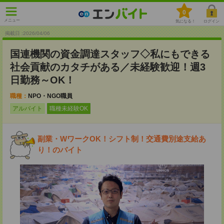
0
メニュー
気になる！
ログイン
掲載日 :2026
/
04
/
06
国連機関の資金調達スタッフ◇私にもできる
社会貢献のカタチがある／未経験歓迎！週3
日勤務～OK！
職種：
NPO・NGO職員
アルバイト
職種未経験OK
副業・WワークOK！シフト制！交通費別途支給あ
り！のバイト