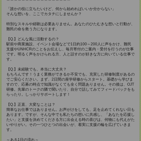
「誰かの役に立ちたいけど、何から始めればいいか分からない」
そんな想いを、ここでカタチにしませんか？
特別なスキルや経験は必要ありません。あなたのひたむきな想いと行動が、
難民の命を救う力になります。
【Q.】どんな風に活動するの？
駅前や商業施設、イベント会場などで1日約100～200人に声をかけ、難民
支援やUNHCRのことをお伝えし、毎月寄付のご案内・受付を行うのが仕事
です。明るく声をかけられる方、人と話すのが好きな方に向いている仕事で
す。
【Q.】未経験でも、本当に大丈夫？
もちろんです！うまく業務ができるか不安でも、充実した研修制度があるの
でご安心ください。​まず、2日間の座学研修からスタート。基礎から学びま
すので、応募の時点で知識がなくても全く問題ありません。その後は、OJT
研修。先輩のトークの隣で聞いたり、自分で話してみてフィードバックをも
らったり。しっかりサポートします！
【Q.】正直、大変なことは？
簡単なお仕事ではありません。お声がけをしても、足を止めてくれない日も
あります。ですが、そんな中でも私たちの想いに共感し、「あなたを応援し
たい」と支援を決めてくださる方に出会える時の喜びは、何物にも代えがた
いやりがい。その一つひとつの出会いが、着実に支援の輪を広げていきま
す。
～ある1日の流れ～