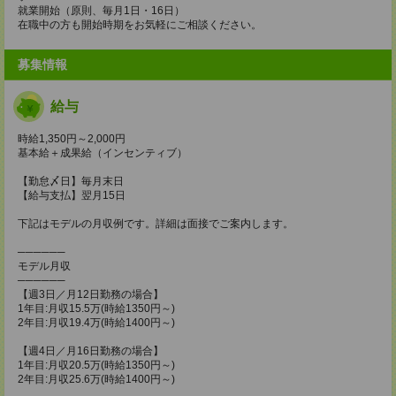
就業開始（原則、毎月1日・16日）
在職中の方も開始時期をお気軽にご相談ください。
募集情報
給与
時給1,350円～2,000円
基本給＋成果給（インセンティブ）
【勤怠〆日】毎月末日
【給与支払】翌月15日
下記はモデルの月収例です。詳細は面接でご案内します。
──────
モデル月収
──────
【週3日／月12日勤務の場合】
1年目:月収15.5万(時給1350円～)
2年目:月収19.4万(時給1400円～)
【週4日／月16日勤務の場合】
1年目:月収20.5万(時給1350円～)
2年目:月収25.6万(時給1400円～)