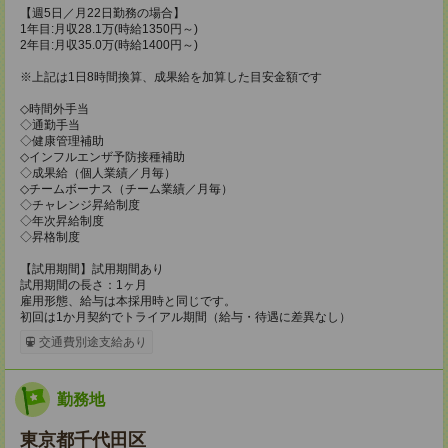
【週5日／月22日勤務の場合】
1年目:月収28.1万(時給1350円～)
2年目:月収35.0万(時給1400円～)
※上記は1日8時間換算、成果給を加算した目安金額です
◇時間外手当
◇通勤手当
◇健康管理補助
◇インフルエンザ予防接種補助
◇成果給（個人業績／月毎）​
◇チームボーナス（チーム業績／月毎）
◇チャレンジ昇給制度
◇年次昇給制度
◇昇格制度
【試用期間】試用期間あり
試用期間の長さ：1ヶ月
雇用形態、給与は本採用時と同じです。
初回は1か月契約でトライアル期間（給与・待遇に差異なし）
交通費別途支給あり
勤務地
東京都千代田区