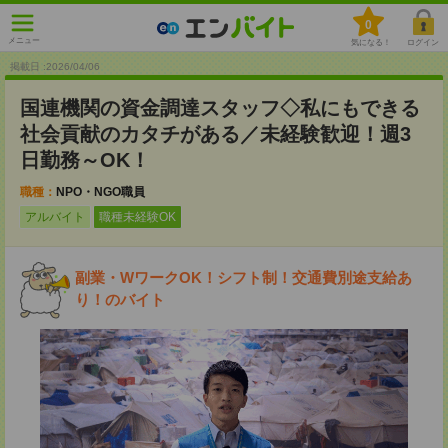
0
メニュー
気になる！
ログイン
掲載日 :2026
/
04
/
06
国連機関の資金調達スタッフ◇私にもできる
社会貢献のカタチがある／未経験歓迎！週3
日勤務～OK！
職種：
NPO・NGO職員
アルバイト
職種未経験OK
副業・WワークOK！シフト制！交通費別途支給あ
り！のバイト