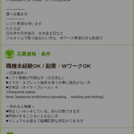
───────
選べる働き方
───────
シフト希望を伺います
たとえば
日火木や月水金日、火水金土日など
フルタイムで取り組みたい方も、Ｗワーク希望の方も歓迎◎
応募資格・条件
職種未経験OK / 副業・WワークOK
＜応募条件＞
■シフト勤務が可能な方（土日含む）
■スマホ・タブレット端末を使う仕事に抵抗がない方
■日本語（ネイティブレベル）※
※Required native-
level Japanese proficiency (speaking， reading and writing).
＜求める人物像＞
■明るくハキハキしている、自ら行動できる方
■声掛けすることをいとわない方
■マニュアルを超えて臨機応変な対応ができる方