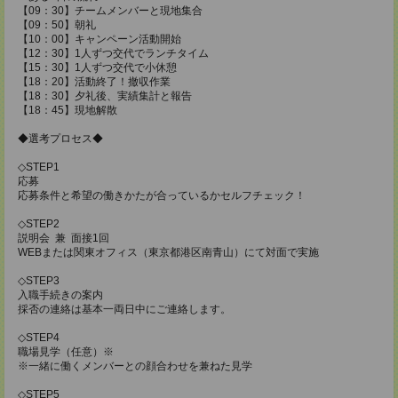
【09：30】チームメンバーと現地集合
【09：50】朝礼
【10：00】キャンペーン活動開始
【12：30】1人ずつ交代でランチタイム
【15：30】1人ずつ交代で小休憩
【18：20】活動終了！撤収作業
【18：30】夕礼後、実績集計と報告
【18：45】現地解散
◆選考プロセス◆
◇STEP1
応募
応募条件と希望の働きかたが合っているかセルフチェック！
◇STEP2
説明会 兼 面接1回
WEBまたは関東オフィス（東京都港区南青山）にて対面で実施
◇STEP3
入職手続きの案内
採否の連絡は基本一両日中にご連絡します。
◇STEP4
職場見学（任意）※
※一緒に働くメンバーとの顔合わせを兼ねた見学
◇STEP5