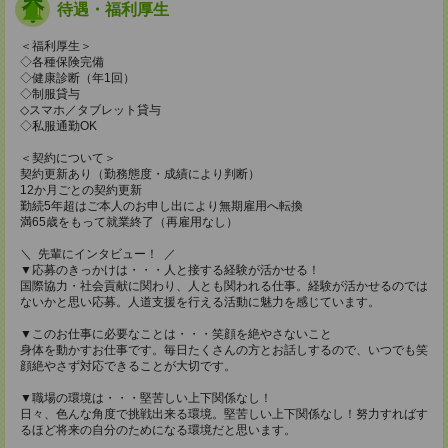
待遇・福利厚生
＜福利厚生＞
◇各種保険完備
◇健康診断（年1回）
◇制服貸与
◇スマホ／タブレット貸与
◇私服通勤OK
＜契約について＞
契約更新あり（勤務態度・成績により判断）
12か月ごとの契約更新
勤続5年超はご本人のお申し出により無期雇用へ転換
満65歳をもって就業終了（再雇用なし）
＼ 先輩にインタビュー！ ／
▼応募のきっかけは・・・人と接する経験が活かせる！
国際協力・社会貢献に関わり、人とも関われる仕事。経験が活かせるのでは
ないかと思い応募。人道支援を行える活動に魅力を感じています。
▼このお仕事に必要なことは・・・笑顔を絶やさないこと
身体を動かすお仕事です。毎日たくさんの方とお話しするので、いつでも笑
顔絶やさず対応できることが大切です。
▼職場の環境は・・・堅苦しい上下関係なし！
日々、色んな角度で挑戦出来る環境。堅苦しい上下関係なし！努力すればす
るほど将来の自分のためになる環境だと思います。