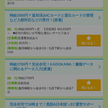
歩1分
時給1850円＊返却済みICカードと貸出カードの管理
など入館対応などの受付！[派遣]
[給 与]
時給1850円＋交 【月収例】403,916円
～ ■給与の前払いが可能な速払いサービスあり
[交通費]
交通費支給あり
[月収例]
30万円～
気になる！
[勤務地]
飯田橋駅から徒歩1分
/
九段下駅から徒歩
14分
時給1750円＊完全在宅！KADOKAWA！書籍データ
に関わるデータ入力[派遣]
[給 与]
時給1750円
[交通費]
全額支給
気になる！
[勤務地]
飯田橋駅から徒歩3分
/
九段下駅から徒歩7
分
完全在宅で16時まで！英語&日本語＼EC運営サポー