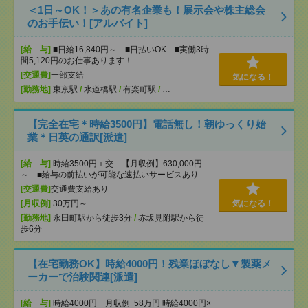
＜1日～OK！＞あの有名企業も！展示会や株主総会
のお手伝い！[アルバイト]
[給 与]
■日給16,840円～ ■日払いOK ■実働3時
間5,120円のお仕事あります！
[交通費]
一部支給
気になる！
[勤務地]
東京駅
/
水道橋駅
/
有楽町駅
/
…
【完全在宅＊時給3500円】電話無し！朝ゆっくり始
業＊日英の通訳[派遣]
[給 与]
時給3500円＋交 【月収例】630,000円
～ ■給与の前払いが可能な速払いサービスあり
[交通費]
交通費支給あり
[月収例]
30万円～
気になる！
[勤務地]
永田町駅から徒歩3分
/
赤坂見附駅から徒
歩6分
【在宅勤務OK】時給4000円！残業ほぼなし▼製薬メ
ーカーで治験関連[派遣]
[給 与]
時給4000円 月収例 58万円 時給4000円×