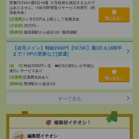
実働7h15m×週5日×4週 ※月収例を保証するもので
はありません。※給与即受取りサービス利用可（利
用条件有）
気になる！
[交通費]
1ヶ月3万円を上限として実費支給
[月収例]
30万円～
[勤務地]
後楽園駅から徒歩1分
/
飯田橋駅
【在宅メイン】時給2500円【SCSK】週3日＆16時半
まで！HPの更新など[派遣]
[給 与]
時給2500円＋交 ■給与の前払いが可能な
速払いサービスあり
[交通費]
交通費支給あり
気になる！
[勤務地]
豊洲駅から徒歩1分
すべて見る
編集部イチオシ