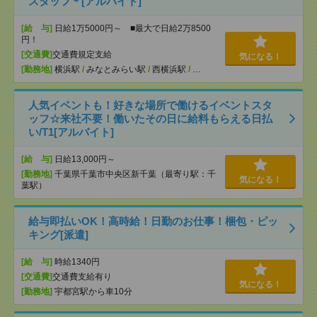
スタッフ＊[アルバイト]
[給 与]
日給1万5000円～ ■最大で日給2万8500
円！
[交通費]
交通費規定支給
気になる！
[勤務地]
横浜駅
/
みなとみらい駅
/
西横浜駅
/
…
人気イベントも！好きな場所で働けるイベントスタ
ッフ☆来社不要！働いたその日に給料もらえる日払
い/T1[アルバイト]
[給 与]
日給13,000円～
[勤務地]
千葉県千葉市中央区新千葉（最寄り駅：千
気になる！
葉駅）
給与即払いOK！高時給！日勤のお仕事！梱包・ピッ
キング[派遣]
[給 与]
時給1340円
[交通費]
交通費支給有り
気になる！
[勤務地]
宇都宮駅から車10分