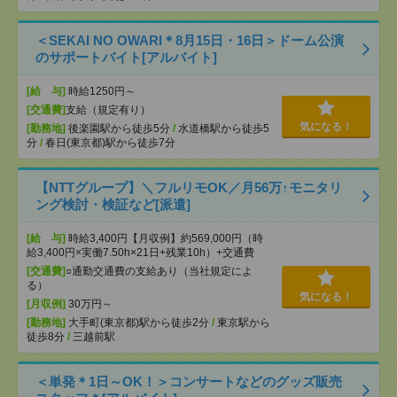
＜SEKAI NO OWARI＊8月15日・16日＞ドーム公演
のサポートバイト[アルバイト]
[給 与]
時給1250円～
[交通費]
支給（規定有り）
気になる！
[勤務地]
後楽園駅から徒歩5分
/
水道橋駅から徒歩5
分
/
春日(東京都)駅から徒歩7分
【NTTグループ】＼フルリモOK／月56万↑モニタリ
ング検討・検証など[派遣]
[給 与]
時給3,400円【月収例】約569,000円（時
給3,400円×実働7.50h×21日+残業10h）+交通費
[交通費]
○通勤交通費の支給あり（当社規定によ
る）
気になる！
[月収例]
30万円～
[勤務地]
大手町(東京都)駅から徒歩2分
/
東京駅から
徒歩8分
/
三越前駅
＜単発＊1日～OK！＞コンサートなどのグッズ販売