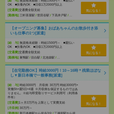
[給 与]
無資格未経験：時給1500円～ ■週払い
OK ■扶養内OK ■日収1万2000円以上
[交通費]
交通費全額支給
気になる！
[勤務地]
三軒茶屋駅
/
世田谷駅
/
下高井戸駅
/
…
【オープニング募集】おばあちゃんのお散歩付き添
いも仕事の1つ[派遣]
[給 与]
無資格未経験：時給1500円～ ■週払い
OK ■扶養内OK ■日収1万2000円以上
[交通費]
交通費全額支給
気になる！
[勤務地]
巣鴨駅
/
目白駅
/
北池袋駅
/
…
【在宅勤務OK】時給3000円！10～16時＊残業ほぼな
し▼新日本橋で一般事務[派遣]
[給 与]
時給3000円 月収例 30万円 時給3000円×
実働5h×週5日×4週 ※月収例を保証するものではあ
りません。※給与即受取りサービス利用可（利用条
件有）
[交通費]
1ヶ月3万円を上限として実費支給
気になる！
[月収例]
30万円～
[勤務地]
新日本橋駅から徒歩3分
/
三越前駅から徒