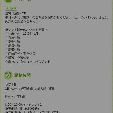
休日休暇
週3日勤務～OK
平日休みなど出勤日のご希望をお聞かせください（土日のいずれか、または
両方のご勤務を含みます）
※シフト以外のお休みも充実※
◇年末年始（12/29～1/3）
◇有給休暇
◇夏季休暇
◇病気休暇
◇慶弔休暇
◇産前産後・育児休業
◇看護・介護休業
◇産後パパ育休（出生時育児休業）
勤務時間
シフト制
1日あたりの実働時間：最大8時間/日
───────
開始と終了時間
───────
8:00～21:00の中でシフト制
※実働8時間（休憩60分）
※活動場所により開始・終了時間は変動