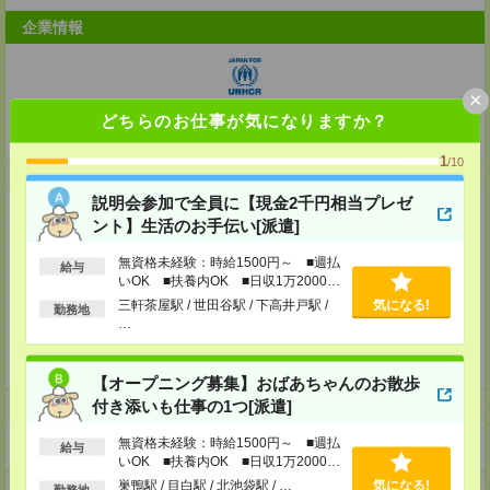
企業情報
×
どちらのお仕事が気になりますか？
特定非営利活動法人 国連UNHCR協会
1
/10
事業内容
説明会参加で全員に【現金2千円相当プレゼ
国連UNHCR協会は、国連の難民支援機関であるUNHCR（国連難民高等弁
ント】生活のお手伝い[派遣]
務官事務所）の公式支援窓口。日本社会と、難民や最前線で援助活動に従事
する人々をつなぐことを使命としています。
無資格未経験：時給1500円～ ■週払
給与
いOK ■扶養内OK ■日収1万2000円
資金調達活動
難民援助活動の資金確保に取り組み、世界の人道支援に最大限貢献する。
以上
三軒茶屋駅 / 世田谷駅 / 下高井戸駅 /
気になる!
勤務地
…
コミュニケーション活動
日本社会における難民問題の認知と理解を拡大し、共感と連帯の輪を広げ
る。
【オープニング募集】おばあちゃんのお散歩
付き添いも仕事の1つ[派遣]
ホームページ
無資格未経験：時給1500円～ ■週払
https://en-gage.net/japanforunhcr_saiyo/
給与
いOK ■扶養内OK ■日収1万2000円
以上
巣鴨駅 / 目白駅 / 北池袋駅 / …
気になる!
事業所
勤務地