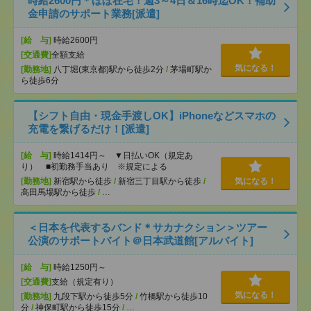
時給2600円＊ほぼ在宅！週3～4日＆16時迄OK！補助
金申請のサポート業務[派遣]
[給 与]
時給2600円
[交通費]
全額支給
気になる！
[勤務地]
八丁堀(東京都)駅から徒歩2分
/
茅場町駅か
ら徒歩6分
【シフト自由・現金手渡しOK】iPhoneなどスマホの
充電を繋げるだけ！[派遣]
[給 与]
時給1414円～ ▼日払いOK（規定あ
り） ■初勤務手当あり ※規定による
[勤務地]
新宿駅から徒歩
/
新宿三丁目駅から徒歩
/
気になる！
高田馬場駅から徒歩
/
…
＜日本を代表するバンド＊サカナクション＞ツアー
公演のサポートバイト＠日本武道館[アルバイト]
[給 与]
時給1250円～
[交通費]
支給（規定有り）
気になる！
[勤務地]
九段下駅から徒歩5分
/
竹橋駅から徒歩10
分
/
神保町駅から徒歩15分
/
…