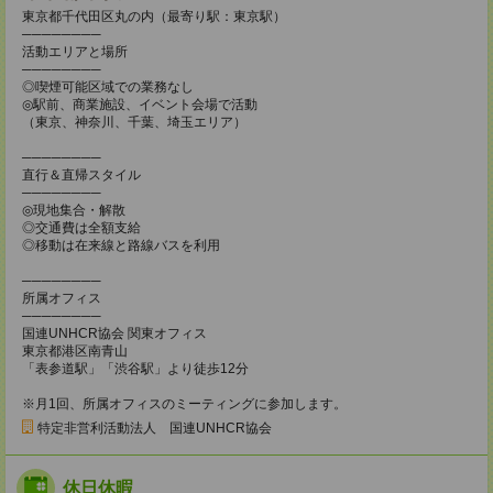
東京都千代田区丸の内（最寄り駅：東京駅）
────────
活動エリアと場所
────────
◎喫煙可能区域での業務なし
◎駅前、商業施設、イベント会場で活動
（東京、神奈川、千葉、埼玉エリア）
────────
直行＆直帰スタイル
────────
◎現地集合・解散
◎交通費は全額支給
◎移動は在来線と路線バスを利用
────────
所属オフィス
────────
国連UNHCR協会 関東オフィス
東京都港区南青山
「表参道駅」「渋谷駅」より徒歩12分
※月1回、所属オフィスのミーティングに参加します。
特定非営利活動法人 国連UNHCR協会
休日休暇