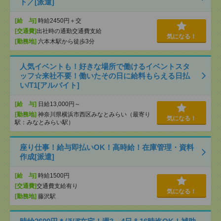
ト／[派遣]
[給 与]
時給2450円＋交
[交通費]
出社時の通勤交通費支給
気になる！
[勤務地]
六本木駅から徒歩3分
人気イベントも！好きな場所で働けるイベントスタ
ッフ☆来社不要！働いたその日に給料もらえる日払
い/T1[アルバイト]
[給 与]
日給13,000円～
[勤務地]
神奈川県横浜市西区みなとみらい（最寄り
気になる！
駅：みなとみらい駅）
座り仕事！給与即払いOK！高時給！在庫管理・資料
作成[派遣]
[給 与]
時給1500円
[交通費]
交通費支給有り
気になる！
[勤務地]
藤沢駅