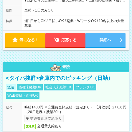
1日あたりの実働時間：最大15時間/日 ＜1週間の勤務例＞週3回
勤務 勤務：月・水・金 休み：火・木・土・日 好きな時にお仕事
可能です！ ※1日あたりの最大実働時間は日勤、夜勤共に勤務し
単発・1日のみOK
期間
た時間になります。
週1日からOK / 日払いOK / 副業・WワークOK / 10名以上の大量
特徴
募集
気になる！
応募する
詳細へ
未読
<タイパ抜群>倉庫内でのピッキング（日勤）
派遣
職種未経験OK
社会人未経験OK
ブランクOK
WEB登録・面接OK
時給1400円 ※交通費全額支給（規定あり） 【月収例】27.6万円
給与
（20日勤務＋残業30h）
交通費別途支給あり
交通費支給あり
交通費