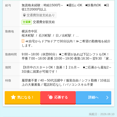
無資格未経験：時給1500円～ ■週払いOK ■扶養内OK ■日
給与
収1万2000円以上
交通費別途支給あり
交通費全額支給
交通費
横浜市中区
勤務地
桜木町駅
/
石川町駅
/
日ノ出町駅
/
…
≪自宅からドアtoドアで30分以内！≫ご希望の勤務地を紹介
します。
9:00～18:00（休憩60分） ■ご希望があれば下記シフトもOK！
勤務時間
早番 7:00～16:00 遅番 10:00～19:00 夜勤 16:30～翌9:30 「家族
と休みを合わせたい」 「余裕を持って夕飯の準備がしたい」
「できれば残業はしたくない」 など、ご希望を教えてください
【8月中のスタートOK！急募！】2カ月～ ■ご応募から最短2～
期間
ね。 ※Wワーク希望の方へ 今ご覧のお仕事で希望する勤務時間
3日後に就業が可能です！
と、もう1つのお仕事の勤務時間。 合計で週40時間を超える場
合は応募できません。
履歴書不要
/
40～50代活躍中
/
服装自由
/
シフト勤務
/
10名以
特徴
上の大量募集
/
電話対応なし
/
パソコンスキル不要
気になる！
応募する
詳細へ
掲載日：2026.08.10