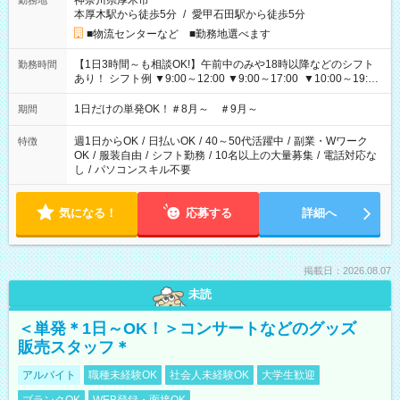
神奈川県厚木市
勤務地
本厚木駅から徒歩5分
/
愛甲石田駅から徒歩5分
■物流センターなど ■勤務地選べます
【1日3時間～も相談OK!】午前中のみや18時以降などのシフト
勤務時間
あり！ シフト例 ▼9:00～12:00 ▼9:00～17:00 ▼10:00～19:00
▼18:00～21:00
1日だけの単発OK！＃8月～ ＃9月～
期間
週1日からOK
/
日払いOK
/
40～50代活躍中
/
副業・Wワーク
特徴
OK
/
服装自由
/
シフト勤務
/
10名以上の大量募集
/
電話対応な
し
/
パソコンスキル不要
気になる！
応募する
詳細へ
掲載日：2026.08.07
未読
＜単発＊1日～OK！＞コンサートなどのグッズ
販売スタッフ＊
アルバイト
職種未経験OK
社会人未経験OK
大学生歓迎