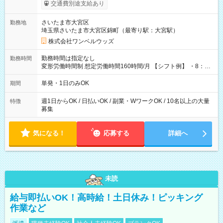
いOK！（規定あり） ┗働いたその日に現金GET♪ お仕事後はコ
交通費別途支給あり
ンビニATMから 日払い分を引き落とせます！ 【試用期間】試
用期間なし
さいたま市大宮区
勤務地
埼玉県さいたま市大宮区錦町（最寄り駅：大宮駅）
株式会社ワンベルウッズ
勤務時間は指定なし
勤務時間
変形労働時間制 想定労働時間160時間/月 【シフト例】 ・8：00
～21：00
単発・1日のみOK
期間
週1日からOK / 日払いOK / 副業・WワークOK / 10名以上の大量
特徴
募集
気になる！
応募する
詳細へ
未読
給与即払いOK！高時給！土日休み！ピッキング
作業など