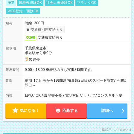
派遣
職種未経験OK
社会人未経験OK
ブランクOK
WEB登録・面接OK
時給1300円
給与
交通費別途支給あり
交通費支給有り
交通費
千葉県東金市
勤務地
求名駅から車9分
製造外
9:00～18:00 ※表記のうち実働8時間です。
勤務時間
長期【ご応募から1週間以内(最短2日目)のスピード就業が可能】
期間
即日～
日払いOK
/
履歴書不要
/
電話対応なし
/
パソコンスキル不要
特徴
気になる！
応募する
詳細へ
掲載日：2026.08.04