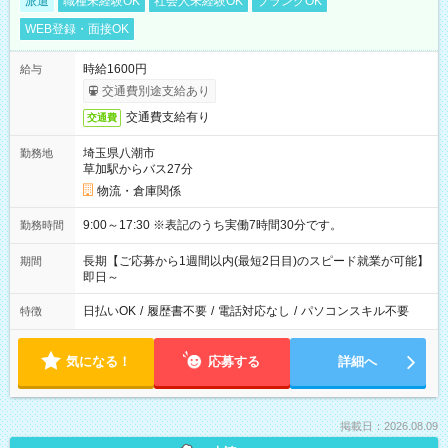
派遣
職種未経験OK
社会人未経験OK
ブランクOK
WEB登録・面接OK
時給1600円
給与
交通費別途支給あり
交通費支給有り
交通費
埼玉県八潮市
勤務地
草加駅からバス27分
物流・倉庫関係
9:00～17:30 ※表記のうち実働7時間30分です。
勤務時間
長期【ご応募から1週間以内(最短2日目)のスピード就業が可能】
期間
即日～
日払いOK
/
履歴書不要
/
電話対応なし
/
パソコンスキル不要
特徴
気になる！
応募する
詳細へ
掲載日：2026.08.09