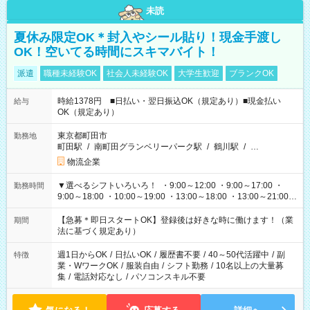
未読
夏休み限定OK＊封入やシール貼り！現金手渡し
OK！空いてる時間にスキマバイト！
派遣
職種未経験OK
社会人未経験OK
大学生歓迎
ブランクOK
時給1378円 ■日払い・翌日振込OK（規定あり）■現金払い
給与
OK（規定あり）
東京都町田市
勤務地
町田駅
/
南町田グランベリーパーク駅
/
鶴川駅
/
…
物流企業
▼選べるシフトいろいろ！ ・9:00～12:00 ・9:00～17:00 ・
勤務時間
9:00～18:00 ・10:00～19:00 ・13:00～18:00 ・13:00～21:00
・22:00～翌6:00 など 上記以外の時間で相談可能なお仕事も！
あなたの希望を教えてください！
【急募＊即日スタートOK】登録後は好きな時に働けます！（業
期間
法に基づく規定あり）
週1日からOK
/
日払いOK
/
履歴書不要
/
40～50代活躍中
/
副
特徴
業・WワークOK
/
服装自由
/
シフト勤務
/
10名以上の大量募
集
/
電話対応なし
/
パソコンスキル不要