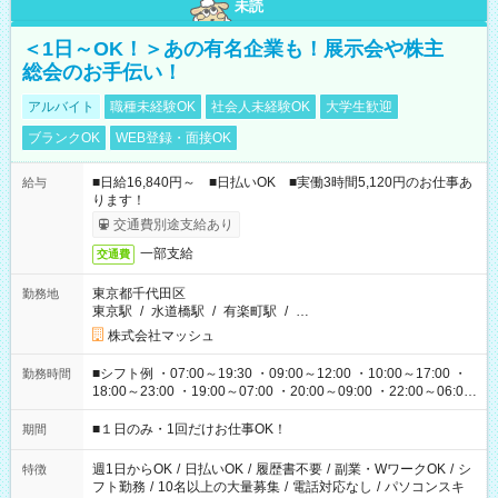
未読
＜1日～OK！＞あの有名企業も！展示会や株主
総会のお手伝い！
アルバイト
職種未経験OK
社会人未経験OK
大学生歓迎
ブランクOK
WEB登録・面接OK
■日給16,840円～ ■日払いOK ■実働3時間5,120円のお仕事あ
給与
ります！
交通費別途支給あり
一部支給
交通費
東京都千代田区
勤務地
東京駅
/
水道橋駅
/
有楽町駅
/
…
株式会社マッシュ
■シフト例 ・07:00～19:30 ・09:00～12:00 ・10:00～17:00 ・
勤務時間
18:00～23:00 ・19:00～07:00 ・20:00～09:00 ・22:00～06:00
etc ★最短で3時間で5,120円のお仕事から 15時間で2万円近く稼
げるお仕事も！ ご希望のお時間に合わせてご紹介！ ※シフトは
■１日のみ・1回だけお仕事OK！
期間
現場によって異なります。 ※勿論、休憩時間はあるのでご安心
ください！
週1日からOK
/
日払いOK
/
履歴書不要
/
副業・WワークOK
/
シ
特徴
フト勤務
/
10名以上の大量募集
/
電話対応なし
/
パソコンスキ