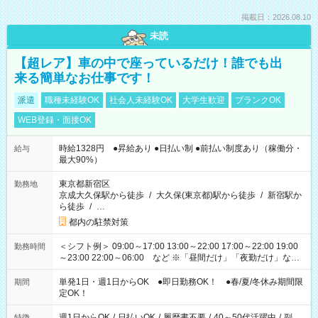
掲載日：2026.08.10
未読
【超レア】車の中で座っているだけ！誰でも出
来る簡単なお仕事です！
派遣
職種未経験OK
社会人未経験OK
大学生歓迎
ブランクOK
WEB登録・面接OK
時給1328円 ●昇給あり ●日払い制 ●前払い制度あり（稼働分・
給与
最大90%）
東京都新宿区
勤務地
京成大久保駅から徒歩
/
大久保(東京都)駅から徒歩
/
新宿駅か
ら徒歩
/
…
都内の駐禁対策
＜シフト例＞ 09:00～17:00 13:00～22:00 17:00～22:00 19:00
勤務時間
～23:00 22:00～06:00 など ※「昼間だけ」「夜勤だけ」など
の希望OK
単発1日・週1日からOK ●即日勤務OK！ ●春/夏/冬休み期間限
期間
定OK！
週1日からOK
/
日払いOK
/
履歴書不要
/
40～50代活躍中
/
副
特徴