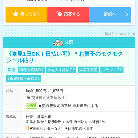
気になる！
応募する
詳細へ
掲載日：2026.08.10
未読
《単発1日OK！日払い可》＊お菓子のモクモク
シール貼り
派遣
職種未経験OK
社会人未経験OK
大学生歓迎
ブランクOK
WEB登録・面接OK
時給1,500円～1,875円
給与
交通費別途支給あり
■ 交通費規定内支給 ※派遣先による
交通費
神奈川県厚木市
勤務地
本厚木駅から徒歩5分
/
愛甲石田駅から徒歩5分
■物流センターなど ■勤務地選べます