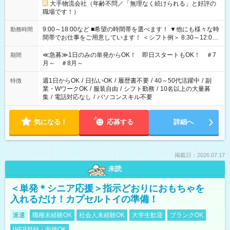
大手物流会社（年齢不問／「無理なく続けられる」と好評の
職場です！）
9:00～18:00など ■希望の時間帯を選べます！ ▼他にも様々な時
勤務時間
間帯でお仕事をご用意しています！ ＜シフト例＞ 8:30～12:00
17:00～22:00 13:00～22:00 22:00～翌6:00 など
≪急募≫1日のみの単発からOK！ 即日スタートもOK！ ＃7
期間
月～ ＃8月～
週1日からOK
/
日払いOK
/
履歴書不要
/
40～50代活躍中
/
副
特徴
業・WワークOK
/
服装自由
/
シフト勤務
/
10名以上の大量募
集
/
電話対応なし
/
パソコンスキル不要
気になる！
応募する
詳細へ
掲載日：2026.07.17
未読
＜単発＊シニア応援＞指示どおりにおもちゃを
入れるだけ！カプセルトイの準備！
派遣
職種未経験OK
社会人未経験OK
大学生歓迎
ブランクOK
WEB登録・面接OK