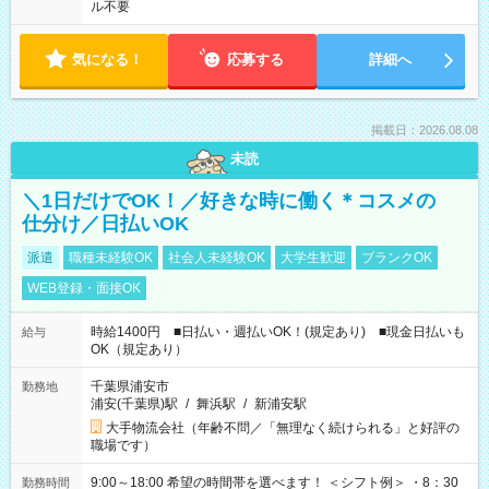
ル不要
気になる！
応募する
詳細へ
掲載日：2026.08.08
未読
＼1日だけでOK！／好きな時に働く＊コスメの
仕分け／日払いOK
派遣
職種未経験OK
社会人未経験OK
大学生歓迎
ブランクOK
WEB登録・面接OK
時給1400円 ■日払い・週払いOK！(規定あり) ■現金日払いも
給与
OK（規定あり）
千葉県浦安市
勤務地
浦安(千葉県)駅
/
舞浜駅
/
新浦安駅
大手物流会社（年齢不問／「無理なく続けられる」と好評の
職場です）
9:00～18:00 希望の時間帯を選べます！ ＜シフト例＞ ・8：30
勤務時間