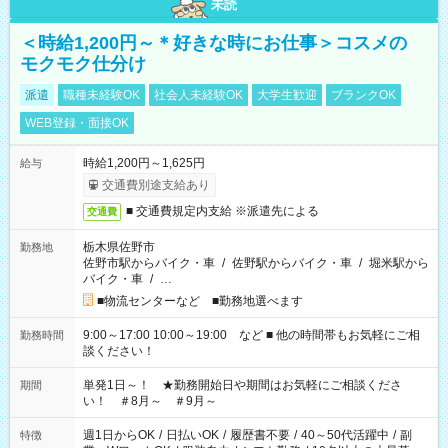
未読
＜時給1,200円～＊好きな時にお仕事＞コスメの
モクモク仕分け
派遣
職種未経験OK
社会人未経験OK
大学生歓迎
ブランクOK
WEB登録・面接OK
時給1,200円～1,625円
給与
交通費別途支給あり
■ 交通費規定内支給 ※派遣先による
交通費
栃木県佐野市
勤務地
佐野市駅からバイク・車
/
佐野駅からバイク・車
/
堀米駅から
バイク・車
/
…
■物流センターなど ■勤務地選べます
9:00～17:00 10:00～19:00 など ■ 他の時間帯もお気軽にご相
勤務時間
談ください！
単発1日～！ ★勤務開始日や期間はお気軽にご相談くださ
期間
い！ ＃8月～ ＃9月～
週1日からOK
/
日払いOK
/
履歴書不要
/
40～50代活躍中
/
副
特徴