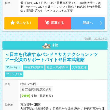
週1日からOK
/
日払いOK
/
履歴書不要
/
40～50代活躍中
/
副
特徴
業・WワークOK
/
服装自由
/
シフト勤務
/
10名以上の大量募
集
/
電話対応なし
/
パソコンスキル不要
気になる！
応募する
詳細へ
掲載日：2026.08.03
未読
＜日本を代表するバンド＊サカナクション＞ツ
アー公演のサポートバイト＠日本武道館
アルバイト
職種未経験OK
社会人未経験OK
大学生歓迎
ブランクOK
時給1250円～
給与
交通費別途支給あり
支給（規定有り）
交通費
東京都千代田区
勤務地
九段下駅から徒歩5分
/
竹橋駅から徒歩10分
/
神保町駅から徒