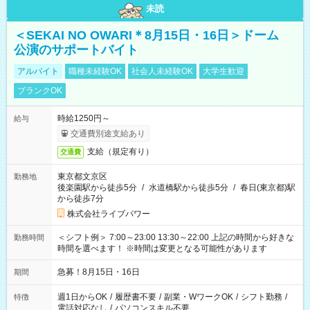
未読
＜SEKAI NO OWARI＊8月15日・16日＞ドーム
公演のサポートバイト
アルバイト
職種未経験OK
社会人未経験OK
大学生歓迎
ブランクOK
時給1250円～
給与
交通費別途支給あり
支給（規定有り）
交通費
東京都文京区
勤務地
後楽園駅から徒歩5分
/
水道橋駅から徒歩5分
/
春日(東京都)駅
から徒歩7分
株式会社ライブパワー
＜シフト例＞ 7:00～23:00 13:30～22:00 上記の時間から好きな
勤務時間
時間を選べます！ ※時間は変更となる可能性があります
急募！8月15日・16日
期間
週1日からOK
/
履歴書不要
/
副業・WワークOK
/
シフト勤務
/
特徴
電話対応なし
/
パソコンスキル不要