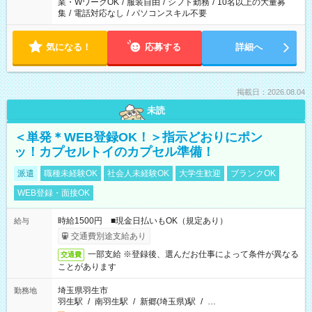
業・WワークOK
/
服装自由
/
シフト勤務
/
10名以上の大量募
集
/
電話対応なし
/
パソコンスキル不要
気になる！
応募する
詳細へ
掲載日：2026.08.04
未読
＜単発＊WEB登録OK！＞指示どおりにポン
ッ！カプセルトイのカプセル準備！
派遣
職種未経験OK
社会人未経験OK
大学生歓迎
ブランクOK
WEB登録・面接OK
時給1500円 ■現金日払いもOK（規定あり）
給与
交通費別途支給あり
一部支給 ※登録後、選んだお仕事によって条件が異なる
交通費
ことがあります
埼玉県羽生市
勤務地
羽生駅
/
南羽生駅
/
新郷(埼玉県)駅
/
…