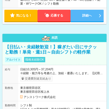
業・WワークOK
/
シフト勤務
気になる！
応募する
詳細へ
未読
【日払い・未経験歓迎！】稼ぎたい日にサクッ
と勤務！単発・週1日～自由シフトの軽作業
アルバイト
職種未経験OK
日給10,305円～37,204円
給与
※経験・能力等を考慮の上、加給・優遇いたします。 【試用期
間】試用期間なし
交通費別途支給あり
東京都世田谷区
勤務地
東京都世田谷区桜上水
アシストワーク株式会社
シフト制
勤務時間