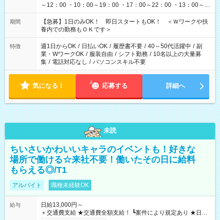
～12：00 ・10：00～19：00 ・17：00～22：00 ・13：00～
22：00 ・22：00～翌6：00 など
【急募】1日のみOK！ 即日スタートもOK！ ＜Ｗワークや扶
期間
養内での勤務もＯＫです＞
週1日からOK
/
日払いOK
/
履歴書不要
/
40～50代活躍中
/
副
特徴
業・WワークOK
/
服装自由
/
シフト勤務
/
10名以上の大量募
集
/
電話対応なし
/
パソコンスキル不要
気になる！
応募する
詳細へ
未読
ちいさいかわいいキャラのイベントも！好きな
場所で働ける☆来社不要！働いたその日に給料
もらえる◎/T1
アルバイト
職種未経験OK
日給13,000円～
給与
＋交通費支給 ★交通費全額支給！ ┗案件により規定あり ★日払