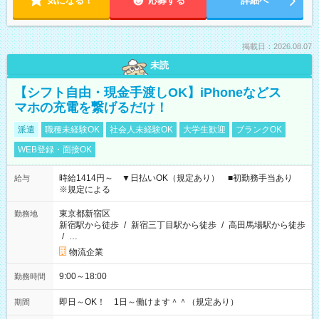
気になる！
応募する
詳細へ
掲載日：2026.08.07
未読
【シフト自由・現金手渡しOK】iPhoneなどス
マホの充電を繋げるだけ！
派遣
職種未経験OK
社会人未経験OK
大学生歓迎
ブランクOK
WEB登録・面接OK
時給1414円～ ▼日払いOK（規定あり） ■初勤務手当あり
給与
※規定による
東京都新宿区
勤務地
新宿駅から徒歩
/
新宿三丁目駅から徒歩
/
高田馬場駅から徒歩
/
…
物流企業
9:00～18:00
勤務時間
即日～OK！ 1日～働けます＾＾（規定あり）
期間