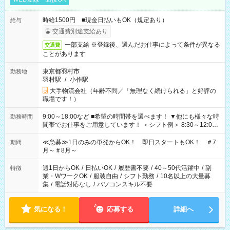
時給1500円 ■現金日払いもOK（規定あり）
給与
交通費別途支給あり
一部支給 ※登録後、選んだお仕事によって条件が異なる
交通費
ことがあります
東京都羽村市
勤務地
羽村駅
/
小作駅
大手物流会社（年齢不問／「無理なく続けられる」と好評の
職場です！）
9:00～18:00など ■希望の時間帯を選べます！ ▼他にも様々な時
勤務時間
間帯でお仕事をご用意しています！ ＜シフト例＞ 8:30～12:00
17:00～22:00 13:00～22:00 22:00～翌6:00 など
≪急募≫1日のみの単発からOK！ 即日スタートもOK！ ＃7
期間
月～＃8月～
週1日からOK
/
日払いOK
/
履歴書不要
/
40～50代活躍中
/
副
特徴
業・WワークOK
/
服装自由
/
シフト勤務
/
10名以上の大量募
集
/
電話対応なし
/
パソコンスキル不要
気になる！
応募する
詳細へ