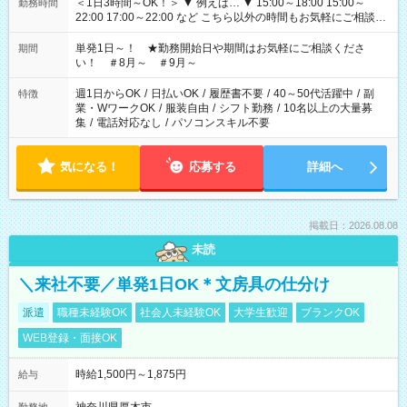
＜1日3時間～OK！＞ ▼ 例えば… ▼ 15:00～18:00 15:00～
勤務時間
22:00 17:00～22:00 など こちら以外の時間もお気軽にご相談く
ださい！
単発1日～！ ★勤務開始日や期間はお気軽にご相談くださ
期間
い！ ＃8月～ ＃9月～
週1日からOK
/
日払いOK
/
履歴書不要
/
40～50代活躍中
/
副
特徴
業・WワークOK
/
服装自由
/
シフト勤務
/
10名以上の大量募
集
/
電話対応なし
/
パソコンスキル不要
気になる！
応募する
詳細へ
掲載日：2026.08.08
未読
＼来社不要／単発1日OK＊文房具の仕分け
派遣
職種未経験OK
社会人未経験OK
大学生歓迎
ブランクOK
WEB登録・面接OK
時給1,500円～1,875円
給与