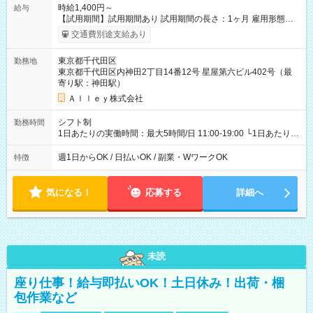
時給1,400円～
給与
【試用期間】試用期間あり 試用期間の長さ：1ヶ月 雇用形態、
給与は本採用時と同じです。
交通費別途支給あり
東京都千代田区
勤務地
東京都千代田区内神田2丁目14番12号 星屋第六ビル402号（最
寄り駅：神田駅）
Ａｌｌｅｙ株式会社
シフト制
勤務時間
1日あたりの実働時間：最大5時間/日 11:00-19:00 └1日あたりの
実働時間：1-5時間 └上記の時間帯内であれば、いつでも勤務可
能！ └平日・土曜日の中で、お好きな曜日でご勤務いただけま
週1日からOK / 日払いOK / 副業・WワークOK
特徴
す！ 【シフト例】 ・11:00～14:00 ・16:30～19:00 ・13:00～
18:00 などのように、自由な働き方が可能なお仕事です！
気になる！
応募する
詳細へ
未読
座り仕事！給与即払いOK！土日休み！出荷・梱
包作業など