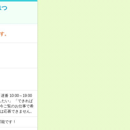
1つ
です。
番 10:00～19:00
がしたい」 「できれば
 今ご覧のお仕事で希
合は応募できません。
可能です！