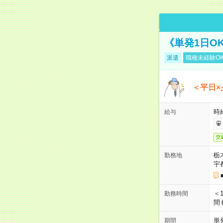
《単発1日O
派遣
職種未経験O
＜平日×
時給
給与
交
栃
勤務地
宇
＜1
勤務時間
間
単
期間