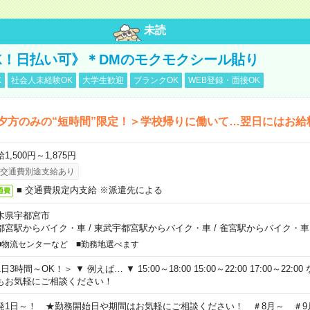
未読
K！日払い可》＊DMのモクモクシール貼り
K
社会人未経験OK
大学生歓迎
ブランクOK
WEB登録・面接OK
夕方のみの“短時間”限定！＞学校帰りに働いて…翌日にはお給
1,500円～1,875円
交通費別途支給あり
■ 交通費規定内支給 ※派遣先による
通費
木県宇都宮市
都宮駅からバイク・車
/
東武宇都宮駅からバイク・車
/
雀宮駅からバイク・車
■物流センターなど ■勤務地選べます
日3時間～OK！＞ ▼ 例えば… ▼ 15:00～18:00 15:00～22:00 17:00～22
もお気軽にご相談ください！
発1日～！ ★勤務開始日や期間はお気軽にご相談ください！ ＃8月～ ＃9