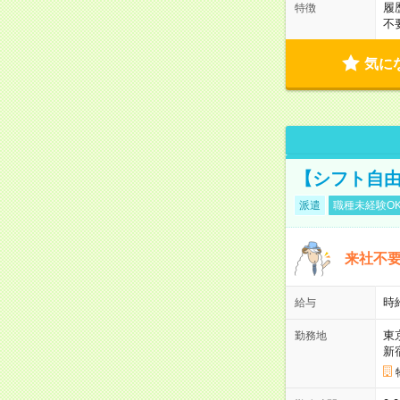
履
特徴
不
気に
【シフト自由
派遣
職種未経験O
来社不要
時
給与
東
勤務地
新