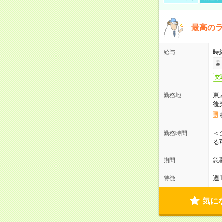
最高のラ
時
給与
交
東
勤務地
後
＜
勤務時間
る
急
期間
週
特徴
気に