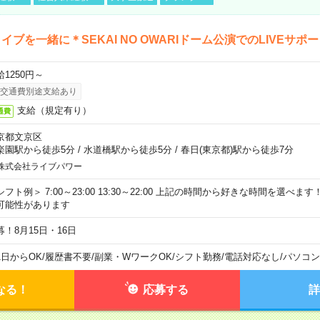
イブを一緒に＊SEKAI NO OWARIドーム公演でのLIVEサポ
給1250円～
交通費別途支給あり
支給（規定有り）
通費
京都文京区
楽園駅から徒歩5分
/
水道橋駅から徒歩5分
/
春日(東京都)駅から徒歩7分
株式会社ライブパワー
シフト例＞ 7:00～23:00 13:30～22:00 上記の時間から好きな時間を選べま
可能性があります
募！8月15日・16日
1日からOK
/
履歴書不要
/
副業・WワークOK
/
シフト勤務
/
電話対応なし
/
パソコン
なる！
応募する
詳