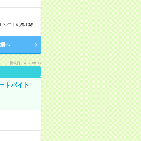
由
/
シフト勤務
/
10名
細へ
掲載日：2026.08.03
ートバイト