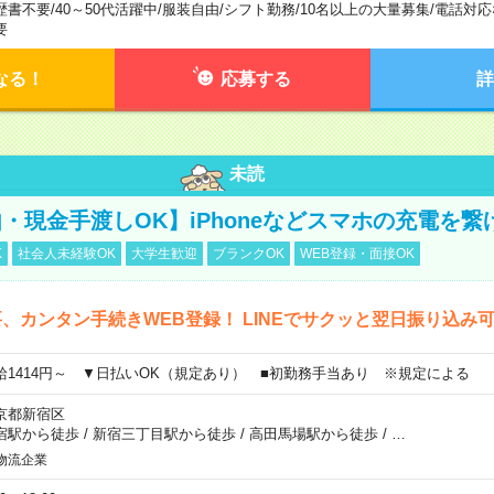
歴書不要
/
40～50代活躍中
/
服装自由
/
シフト勤務
/
10名以上の大量募集
/
電話対応
要
なる！
応募する
詳
未読
・現金手渡しOK】iPhoneなどスマホの充電を繋
K
社会人未経験OK
大学生歓迎
ブランクOK
WEB登録・面接OK
、カンタン手続きWEB登録！ LINEでサクッと翌日振り込み
給1414円～ ▼日払いOK（規定あり） ■初勤務手当あり ※規定による
京都新宿区
宿駅から徒歩
/
新宿三丁目駅から徒歩
/
高田馬場駅から徒歩
/
…
物流企業