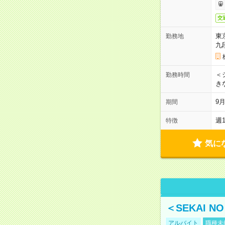
交
東
勤務地
九
＜シ
勤務時間
き
9
期間
週
特徴
気に
＜SEKAI 
アルバイト
職種未