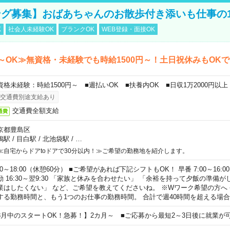
グ募集】おばあちゃんのお散歩付き添いも仕事の
K
社会人未経験OK
ブランクOK
WEB登録・面接OK
～OK≫無資格・未経験でも時給1500円～！土日祝休みもOK
資格未経験：時給1500円～ ■週払いOK ■扶養内OK ■日収1万2000円以上
交通費別途支給あり
交通費全額支給
通費
京都豊島区
鴨駅
/
目白駅
/
北池袋駅
/
…
≪自宅からドアtoドアで30分以内！≫ご希望の勤務地を紹介します。
00～18:00（休憩60分） ■ご希望があれば下記シフトもOK！ 早番 7:00～16:00 遅
勤 16:30～翌9:30 「家族と休みを合わせたい」 「余裕を持って夕飯の準備
業はしたくない」 など、ご希望を教えてくださいね。 ※Wワーク希望の方へ
する勤務時間と、もう1つのお仕事の勤務時間。 合計で週40時間を超える場
8月中のスタートOK！急募！】2カ月～ ■ご応募から最短2～3日後に就業が