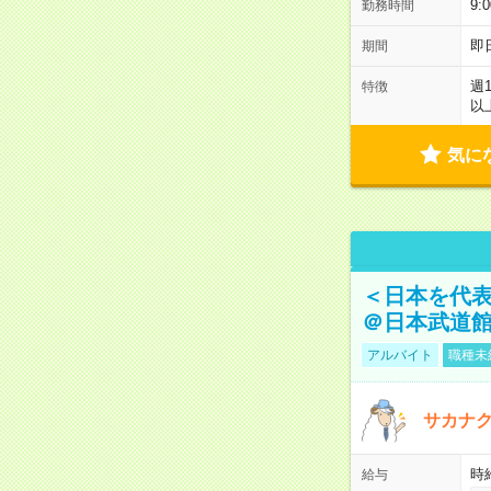
9:
勤務時間
即
期間
週
特徴
以
気に
＜日本を代
＠日本武道
アルバイト
職種未
サカナク
時
給与