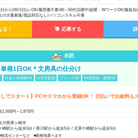
1日からOK
/
日払いOK
/
履歴書不要
/
40～50代活躍中
/
副業・WワークOK
/
服装自
上の大量募集
/
電話対応なし
/
パソコンスキル不要
なる！
応募する
詳
未読
単発1日OK＊文房具の仕分け
K
社会人未経験OK
大学生歓迎
ブランクOK
WEB登録・面接OK
しでスタート】PCやスマホから登録OK！ 日払いでお給料も
1,500円～1,875円
奈川県茅ヶ崎市
ケ崎駅から徒歩5分
/
香川駅から徒歩5分
/
北茅ケ崎駅から徒歩5分
■物流センターなど ■勤務地選べます