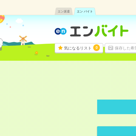
エン派遣
エン バイト
0
気になるリスト
保存した希