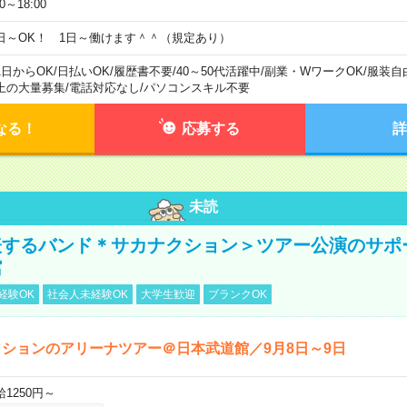
00～18:00
日～OK！ 1日～働けます＾＾（規定あり）
1日からOK
/
日払いOK
/
履歴書不要
/
40～50代活躍中
/
副業・WワークOK
/
服装自
上の大量募集
/
電話対応なし
/
パソコンスキル不要
なる！
応募する
詳
未読
表するバンド＊サカナクション＞ツアー公演のサポ
館
経験OK
社会人未経験OK
大学生歓迎
ブランクOK
ションのアリーナツアー＠日本武道館／9月8日～9日
給1250円～