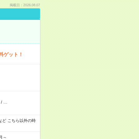
掲載日：2026.08.07
料ゲット！
/
…
:00 など こちら以外の時
月～