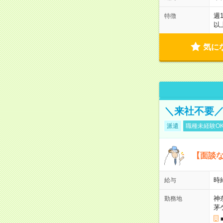
週
特徴
以
気に
＼来社不要／
派遣
職種未経験O
【面談な
時給
給与
神
勤務地
茅