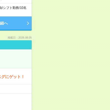
由
/
シフト勤務
/
10名
細へ
掲載日：2026.08.05
スグにゲット！