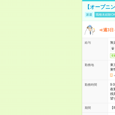
【オープニン
派遣
職種未経験O
≪週3日
無
給与
交
東
勤務地
巣
9:
勤務時間
夜
残
望
【
期間