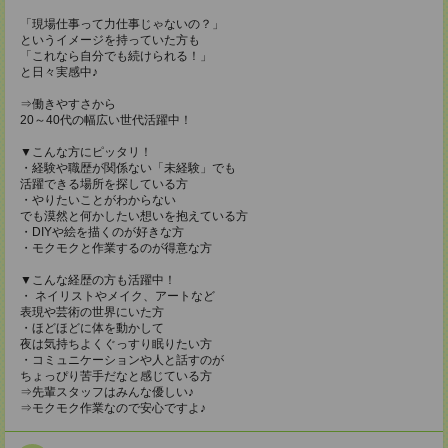
「現場仕事って力仕事じゃないの？」
というイメージを持っていた方も
「これなら自分でも続けられる！」
と日々実感中♪
⇒働きやすさから
20～40代の幅広い世代活躍中！
▼こんな方にピッタリ！
・経験や職歴が関係ない「未経験」でも
活躍できる場所を探している方
・やりたいことがわからない
でも漠然と何かしたい想いを抱えている方
・DIYや絵を描くのが好きな方
・モクモクと作業するのが得意な方
▼こんな経歴の方も活躍中！
・ ネイリストやメイク、アートなど
表現や芸術の世界にいた方
・ほどほどに体を動かして
夜は気持ちよくぐっすり眠りたい方
・コミュニケーションや人と話すのが
ちょっぴり苦手だなと感じている方
⇒先輩スタッフはみんな優しい♪
⇒モクモク作業なので安心ですよ♪