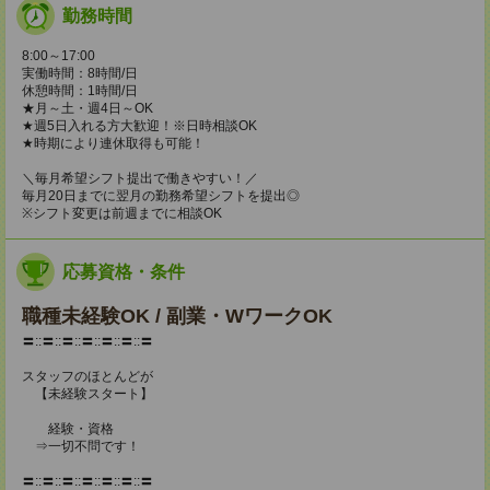
勤務時間
8:00～17:00
実働時間：8時間/日
休憩時間：1時間/日
★月～土・週4日～OK
★週5日入れる方大歓迎！※日時相談OK
★時期により連休取得も可能！
＼毎月希望シフト提出で働きやすい！／
毎月20日までに翌月の勤務希望シフトを提出◎
※シフト変更は前週までに相談OK
応募資格・条件
職種未経験OK / 副業・WワークOK
〓::〓::〓::〓::〓::〓::〓
スタッフのほとんどが
【未経験スタート】
経験・資格
⇒一切不問です！
〓::〓::〓::〓::〓::〓::〓