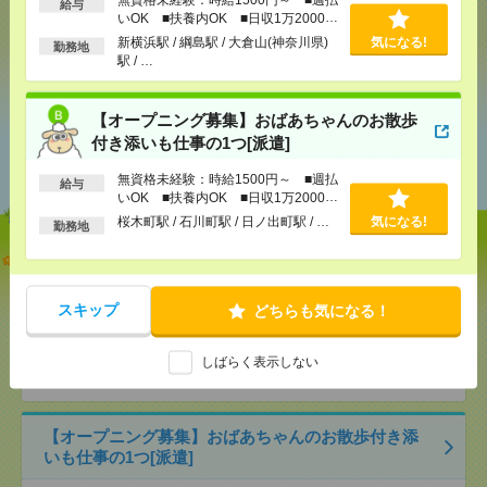
給与
いOK ■扶養内OK ■日収1万2000円
以上
新横浜駅 / 綱島駅 / 大倉山(神奈川県)
気になる!
勤務地
気になる！
駅 / …
【オープニング募集】おばあちゃんのお散歩
あなたの閲覧履歴からの
付き添いも仕事の1つ[派遣]
おすすめ
無資格未経験：時給1500円～ ■週払
給与
いOK ■扶養内OK ■日収1万2000円
以上
桜木町駅 / 石川町駅 / 日ノ出町駅 / …
気になる!
勤務地
説明会参加で全員に【現金2千円相当プレゼント】生
活のお手伝い[派遣]
スキップ
どちらも気になる！
[給 与]
無資格未経験：時給1500円～ ■週払い
OK ■扶養内OK ■日収1万2000円以上
[交通費]
交通費全額支給
しばらく表示しない
気になる！
[勤務地]
新横浜駅
/
綱島駅
/
大倉山(神奈川県)駅
/
…
【オープニング募集】おばあちゃんのお散歩付き添
いも仕事の1つ[派遣]