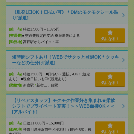
《単発1日OK！日払い可》＊DMのモクモクシール貼
り[派遣]
[給 与]
時給1,500円～1,875円
[交通費]
■ 交通費規定内支給 ※派遣先による
気になる！
[勤務地]
高萩駅からバイク・車
短時間シフトあり！WEBでサクッと登録OK＊クッキ
ーなどの仕分け[派遣]
[給 与]
時給1500円 ■日払い・週払いOK！(規定
あり) ■現金日払いもOK(規定あり)
気になる！
[勤務地]
新宿駅
/
新宿三丁目駅
【リペアスタッフ】モクモク作業好き集まれ★柔軟
シフトでプライベート充実！＞＞WEB面接OK＜＜
[アルバイト]
[給 与]
日給11,000円～15,000円
[勤務地]
神奈川県横浜市中区桜木町（最寄り駅：桜
気になる！