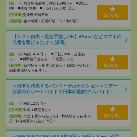
[給 与]
無資格未経験：時給1500円～ ■週払い
OK ■扶養内OK ■日収1万2000円以上
[交通費]
交通費全額支給
気になる！
[勤務地]
桜木町駅
/
石川町駅
/
日ノ出町駅
/
…
【シフト自由・現金手渡しOK】iPhoneなどスマホの
充電を繋げるだけ！[派遣]
[給 与]
時給1414円～ ▼日払いOK（規定あ
り） ■初勤務手当あり ※規定による
[勤務地]
新宿駅から徒歩
/
新宿三丁目駅から徒歩
/
気になる！
高田馬場駅から徒歩
/
…
＜日本を代表するバンド＊サカナクション＞ツアー
公演のサポートバイト＠日本武道館[アルバイト]
[給 与]
時給1250円～
[交通費]
支給（規定有り）
気になる！
[勤務地]
九段下駅から徒歩5分
/
竹橋駅から徒歩10
分
/
神保町駅から徒歩15分
/
…
＜SEKAI NO OWARI＊8月15日・16日＞ドーム公演