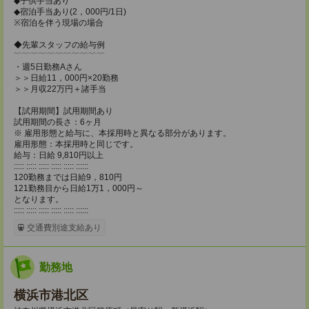
◆子供手当あり
◆宿泊手当あり(2，000円/1日)
※宿泊を伴う現場の場合
◆先輩スタッフの給与例
﹋﹋﹋﹋﹋﹋﹋﹋﹋﹋﹋
・週5日勤務Aさん
＞＞日給11，000円×20勤務
＞＞月収22万円＋諸手当
【試用期間】試用期間あり
試用期間の長さ：6ヶ月
※ 雇用形態と給与に、本採用時と異なる部分があります。
雇用形態：本採用時と同じです。
給与：日給 9,810円以上
::::: ::::: ::::: ::::: ::::: ::::::
120勤務までは日給9，810円
121勤務目から日給1万1，000円～
となります。
::::: ::::: ::::: ::::: ::::: ::::::
交通費別途支給あり
勤務地
横浜市港北区