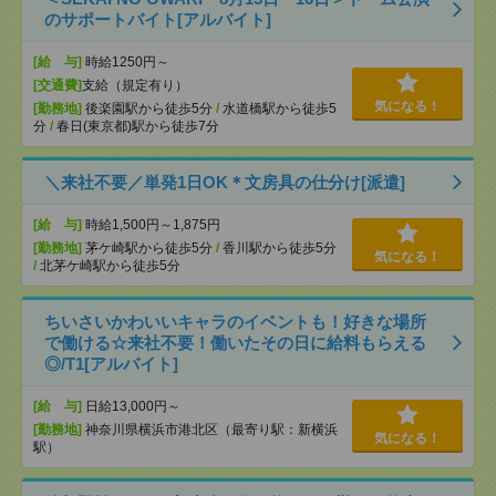
のサポートバイト[アルバイト]
[給 与]
時給1250円～
[交通費]
支給（規定有り）
気になる！
[勤務地]
後楽園駅から徒歩5分
/
水道橋駅から徒歩5
分
/
春日(東京都)駅から徒歩7分
＼来社不要／単発1日OK＊文房具の仕分け[派遣]
[給 与]
時給1,500円～1,875円
[勤務地]
茅ケ崎駅から徒歩5分
/
香川駅から徒歩5分
気になる！
/
北茅ケ崎駅から徒歩5分
ちいさいかわいいキャラのイベントも！好きな場所
で働ける☆来社不要！働いたその日に給料もらえる
◎/T1[アルバイト]
[給 与]
日給13,000円～
[勤務地]
神奈川県横浜市港北区（最寄り駅：新横浜
気になる！
駅）