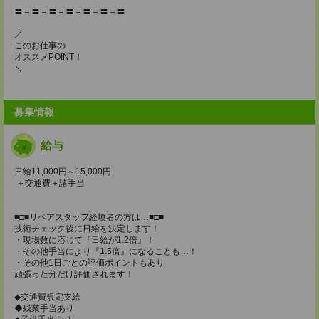
〓＝〓＝〓＝〓＝〓＝〓＝〓
／
このお仕事の
オススメPOINT！
＼
募集情報
給与
日給11,000円～15,000円
＋交通費＋諸手当
■□■リペアスタッフ経験者の方は…■□■
技術チェック後に日給を決定します！
・現場数に応じて『日給が1.2倍』！
・その他手当により『1.5倍』になることも…！
・その他1日ごとの評価ポイントもあり
頑張った分だけ評価されます！
◆交通費規定支給
◆残業手当あり