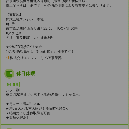
神奈川県横浜市港北区篠原町（最寄り駅：新横浜駅）
※上記住所は一例です。その時の現場により就業場所は異なります。
【面接地】
株式会社エンジン 本社
■住所
東京都品川区西五反田7-22-17 TOCビル10階
■アクセス
各線「五反田駅」より徒歩8分
★☆WEB面接OK！★☆
※ご希望の場合は「対面面接」も可能です！
株式会社エンジン リペア事業部
休日休暇
休日休暇
シフト制
※毎月20日までに翌月の勤務希望シフトを提出。
★月～土・週4日～OK
★週5日入れる方大歓迎！※日時相談OK
★時期により連休取得も可能！
★有給休暇あり