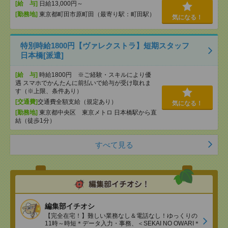
[給 与]
日給13,000円～
[勤務地]
東京都町田市原町田（最寄り駅：町田駅）
気になる！
特別時給1800円【ヴァレクストラ】短期スタッフ
日本橋[派遣]
[給 与]
時給1800円 ※ご経験・スキルにより優
遇 スマホでかんたんに前払いで給与が受け取れま
す（※上限、条件あり）
[交通費]
交通費全額支給（規定あり）
気になる！
[勤務地]
東京都中央区 東京メトロ 日本橋駅から直
結（徒歩1分）
すべて見る
編集部イチオシ
【完全在宅！】難しい業務なし＆電話なし！ゆっくりの
11時～時短＊データ入力・事務、＜SEKAI NO OWARI＊