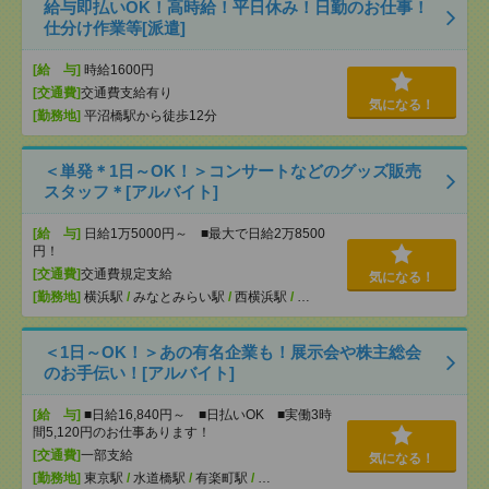
給与即払いOK！高時給！平日休み！日勤のお仕事！
仕分け作業等[派遣]
[給 与]
時給1600円
[交通費]
交通費支給有り
気になる！
[勤務地]
平沼橋駅から徒歩12分
＜単発＊1日～OK！＞コンサートなどのグッズ販売
スタッフ＊[アルバイト]
[給 与]
日給1万5000円～ ■最大で日給2万8500
円！
[交通費]
交通費規定支給
気になる！
[勤務地]
横浜駅
/
みなとみらい駅
/
西横浜駅
/
…
＜1日～OK！＞あの有名企業も！展示会や株主総会
のお手伝い！[アルバイト]
[給 与]
■日給16,840円～ ■日払いOK ■実働3時
間5,120円のお仕事あります！
[交通費]
一部支給
気になる！
[勤務地]
東京駅
/
水道橋駅
/
有楽町駅
/
…