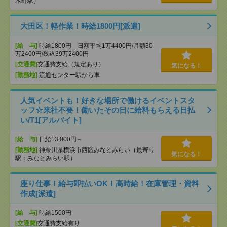
木町駅）
大田区！軽作業！時給1800円[派遣]
[給 与]
時給1800円 日額平均1万4400円/月額30
万2400円/残込39万2400円
[交通費]
交通費支給（規定あり）
気になる！
[勤務地]
流通センター駅から車
人気イベントも！好きな場所で働けるイベントスタ
ッフ☆来社不要！働いたその日に給料もらえる日払
い/T1[アルバイト]
[給 与]
日給13,000円～
[勤務地]
神奈川県横浜市西区みなとみらい（最寄り
気になる！
駅：みなとみらい駅）
座り仕事！給与即払いOK！高時給！在庫管理・資料
作成[派遣]
[給 与]
時給1500円
[交通費]
交通費支給有り