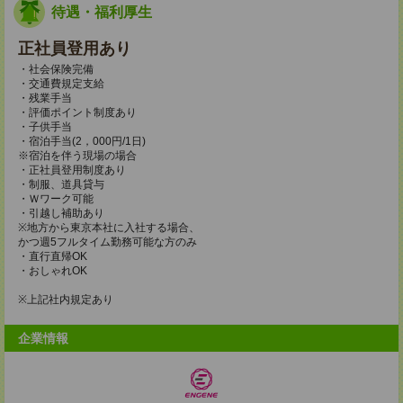
待遇・福利厚生
正社員登用あり
・社会保険完備
・交通費規定支給
・残業手当
・評価ポイント制度あり
・子供手当
・宿泊手当(2，000円/1日)
※宿泊を伴う現場の場合
・正社員登用制度あり
・制服、道具貸与
・Ｗワーク可能
・引越し補助あり
※地方から東京本社に入社する場合、
かつ週5フルタイム勤務可能な方のみ
・直行直帰OK
・おしゃれOK
※上記社内規定あり
企業情報