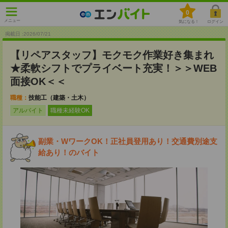
0
メニュー
気になる！
ログイン
掲載日 :2026
/
07
/
21
【リペアスタッフ】モクモク作業好き集まれ
★柔軟シフトでプライベート充実！＞＞WEB
面接OK＜＜
職種：
技能工（建築・土木）
アルバイト
職種未経験OK
副業・WワークOK！正社員登用あり！交通費別途支
給あり！のバイト