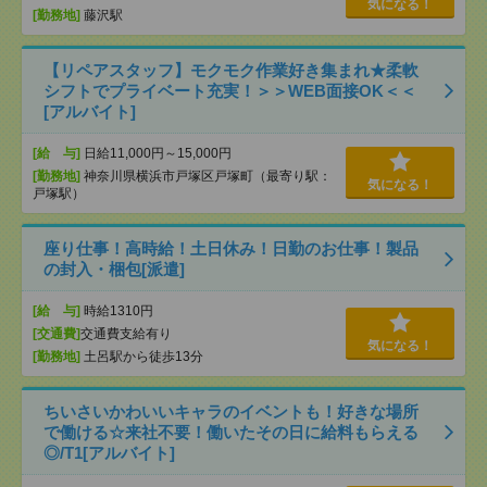
気になる！
[勤務地]
藤沢駅
【リペアスタッフ】モクモク作業好き集まれ★柔軟
シフトでプライベート充実！＞＞WEB面接OK＜＜
[アルバイト]
[給 与]
日給11,000円～15,000円
[勤務地]
神奈川県横浜市戸塚区戸塚町（最寄り駅：
気になる！
戸塚駅）
座り仕事！高時給！土日休み！日勤のお仕事！製品
の封入・梱包[派遣]
[給 与]
時給1310円
[交通費]
交通費支給有り
気になる！
[勤務地]
土呂駅から徒歩13分
ちいさいかわいいキャラのイベントも！好きな場所
で働ける☆来社不要！働いたその日に給料もらえる
◎/T1[アルバイト]