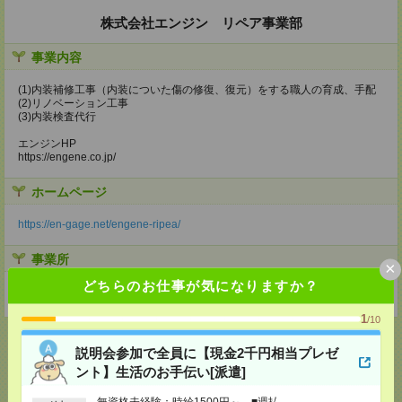
株式会社エンジン リペア事業部
事業内容
(1)内装補修工事（内装についた傷の修復、復元）をする職人の育成、手配
(2)リノベーション工事
(3)内装検査代行
エンジンHP
https://engene.co.jp/
ホームページ
https://en-gage.net/engene-ripea/
事業所
×
どちらのお仕事が気になりますか？
東京都東京都品川区西五反田7‐22‐17TOCビル10階
1
/10
説明会参加で全員に【現金2千円相当プレゼ
ント】生活のお手伝い[派遣]
応募ページへ
無資格未経験：時給1500円～ ■週払