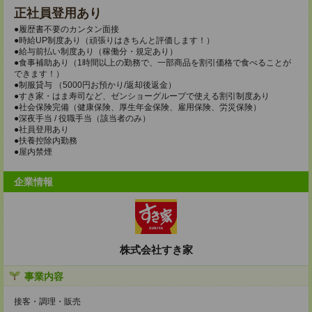
正社員登用あり
●履歴書不要のカンタン面接
●時給UP制度あり（頑張りはきちんと評価します！）
●給与前払い制度あり（稼働分・規定あり）
●食事補助あり（1時間以上の勤務で、一部商品を割引価格で食べることが
できます！）
●制服貸与 （5000円お預かり/返却後返金）
●すき家・はま寿司など、ゼンショーグループで使える割引制度あり
●社会保険完備（健康保険、厚生年金保険、雇用保険、労災保険）
●深夜手当 / 役職手当（該当者のみ）
●社員登用あり
●扶養控除内勤務
●屋内禁煙
企業情報
株式会社すき家
事業内容
接客・調理・販売