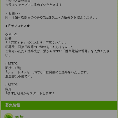
・髪型／髪色自由
※髪はキャップ内に収めていただきます
＜お願い＞
同一店舗へ複数回の応募や2店舗以上への応募をお控えください。
◆選考プロセス◆
◇STEP1
応募
└「応募する」ボタンよりご応募ください。
応募後、面接日程等のご連絡をいたしますので、
ご登録いただく連絡先は、繋がりやすい「携帯電話の番号」を入力くださ
い。
◇STEP2
面接（1回）
└ショートメッセージにて日程調整のご連絡をいたします。
履歴書は不要です。
◇STEP3
内定
└まずは研修からスタートします！
募集情報
給与