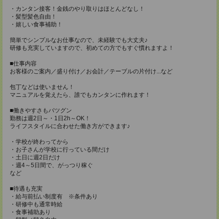
・カンタン接客！金銭のやり取りはほとんどなし！
・髪型髪色自由！
・嬉しい食事補助！
簡単でシンプルなお仕事なので、未経験でも大丈夫♪
研修も充実していますので、初めての方でもすぐ慣れますよ！
■仕事内容
お客様のご案内／盛り付け／お会計／テーブルの片付け...など
包丁などは使いません！
マニュアルを覚えたら、誰でもカンタンに作れます！
■働きやすさもバツグン
勤務は週2日～・1日2h～OK！
ライフスタイルに合わせた働き方ができます♪
・学校が終わってから
・お子さんが学校に行っている間だけ
・土日に週2日だけ
・週4～5日間で、がっつり稼ぐ
など
■待遇も充実
・給与前払い制度有 ※条件あり
・研修中も通常時給
・食事補助あり