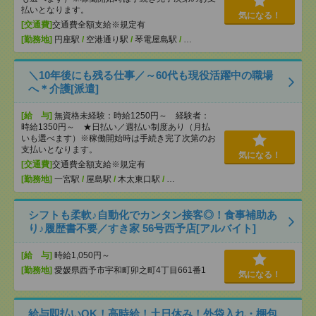
払いとなります。
気になる！
[交通費]
交通費全額支給※規定有
[勤務地]
円座駅
/
空港通り駅
/
琴電屋島駅
/
…
＼10年後にも残る仕事／～60代も現役活躍中の職場
へ＊介護[派遣]
[給 与]
無資格未経験：時給1250円～ 経験者：
時給1350円～ ★日払い／週払い制度あり（月払
いも選べます）※稼働開始時は手続き完了次第のお
支払いとなります。
気になる！
[交通費]
交通費全額支給※規定有
[勤務地]
一宮駅
/
屋島駅
/
木太東口駅
/
…
シフトも柔軟♪自動化でカンタン接客◎！食事補助あ
り♪履歴書不要／すき家 56号西予店[アルバイト]
[給 与]
時給1,050円～
[勤務地]
愛媛県西予市宇和町卯之町4丁目661番1
気になる！
給与即払いOK！高時給！土日休み！外袋入れ・梱包