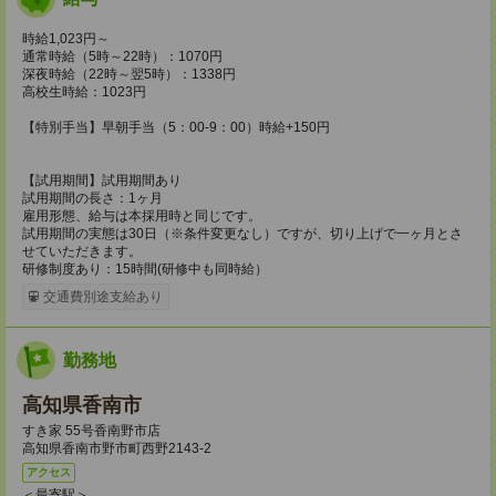
時給1,023円～
通常時給（5時～22時）：1070円
深夜時給（22時～翌5時）：1338円
高校生時給：1023円
【特別手当】早朝手当（5：00-9：00）時給+150円
【試用期間】試用期間あり
試用期間の長さ：1ヶ月
雇用形態、給与は本採用時と同じです。
試用期間の実態は30日（※条件変更なし）ですが、切り上げで一ヶ月とさ
せていただきます。
研修制度あり：15時間(研修中も同時給）
交通費別途支給あり
勤務地
高知県香南市
すき家 55号香南野市店
高知県香南市野市町西野2143-2
アクセス
＜最寄駅＞