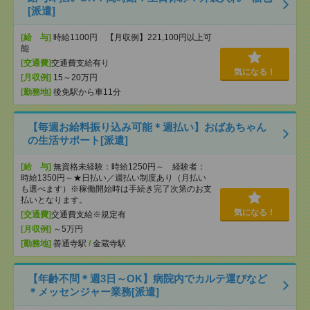
[派遣]
[給 与]
時給1100円 【月収例】221,100円以上可
能
[交通費]
交通費支給有り
気になる！
[月収例]
15～20万円
[勤務地]
後免駅から車11分
【毎週お給料振り込み可能＊週払い】おばあちゃん
の生活サポート[派遣]
[給 与]
無資格未経験：時給1250円～ 経験者：
時給1350円～★日払い／週払い制度あり（月払い
も選べます）※稼働開始時は手続き完了次第のお支
払いとなります。
気になる！
[交通費]
交通費支給※規定有
[月収例]
～5万円
[勤務地]
善通寺駅
/
金蔵寺駅
【年齢不問＊週3日～OK】病院内でカルテ運びなど
＊メッセンジャー業務[派遣]