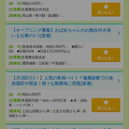
[給 与]
時給1100円～
[交通費]
交通費規定内支給
気になる！
[勤務地]
岡山駅
/
柳川駅
/
庭瀬駅
/
…
【オープニング募集】おばあちゃんのお散歩付き添
いも仕事の1つ[派遣]
[給 与]
無資格未経験：時給1400円～ ■週払い
OK ■扶養内OK ■日収1万1200円以上
[交通費]
交通費全額支給
気になる！
[勤務地]
鷹野橋駅
/
立町駅
/
中電前駅
/
…
【月1回だけ！】人気の単発バイト＊健康診断での身
体測定や採血！様々な勤務地ご用意[派遣]
[給 与]
時給1450円
[交通費]
車通勤可能＊1km＝20円計算 ★車・自転
車・バイクOK！
気になる！
[勤務地]
土佐山田駅から車
/
土佐久礼駅から車
/
高
知駅から車
/
…