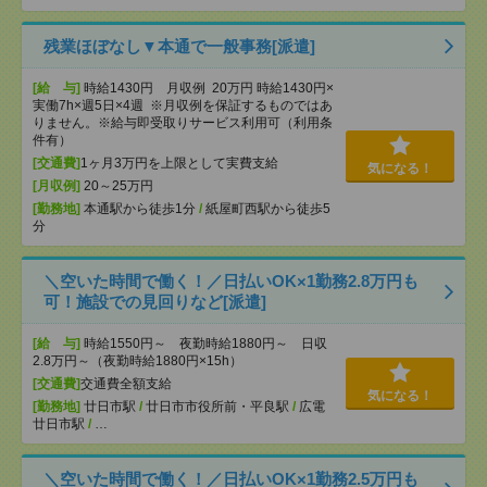
残業ほぼなし▼本通で一般事務[派遣]
[給 与]
時給1430円 月収例 20万円 時給1430円×
実働7h×週5日×4週 ※月収例を保証するものではあ
りません。※給与即受取りサービス利用可（利用条
件有）
[交通費]
1ヶ月3万円を上限として実費支給
気になる！
[月収例]
20～25万円
[勤務地]
本通駅から徒歩1分
/
紙屋町西駅から徒歩5
分
＼空いた時間で働く！／日払いOK×1勤務2.8万円も
可！施設での見回りなど[派遣]
[給 与]
時給1550円～ 夜勤時給1880円～ 日収
2.8万円～（夜勤時給1880円×15h）
[交通費]
交通費全額支給
気になる！
[勤務地]
廿日市駅
/
廿日市市役所前・平良駅
/
広電
廿日市駅
/
…
＼空いた時間で働く！／日払いOK×1勤務2.5万円も