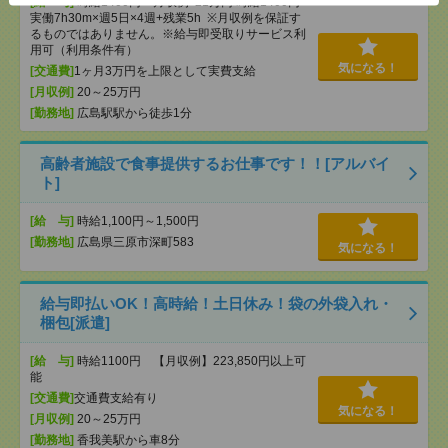
[給 与]
時給1400円 月収例 21万円 時給1400円×
実働7h30m×週5日×4週+残業5h ※月収例を保証す
るものではありません。※給与即受取りサービス利
用可（利用条件有）
気になる！
[交通費]
1ヶ月3万円を上限として実費支給
[月収例]
20～25万円
[勤務地]
広島駅駅から徒歩1分
高齢者施設で食事提供するお仕事です！！[アルバイ
ト]
[給 与]
時給1,100円～1,500円
[勤務地]
広島県三原市深町583
気になる！
給与即払いOK！高時給！土日休み！袋の外袋入れ・
梱包[派遣]
[給 与]
時給1100円 【月収例】223,850円以上可
能
[交通費]
交通費支給有り
気になる！
[月収例]
20～25万円
[勤務地]
香我美駅から車8分