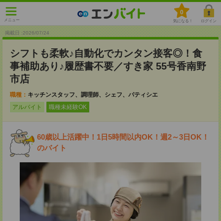
0
メニュー
気になる！
ログイン
掲載日 :2026
/
07
/
24
シフトも柔軟♪自動化でカンタン接客◎！食
事補助あり♪履歴書不要／すき家 55号香南野
市店
職種：
キッチンスタッフ、調理師、シェフ、パティシエ
アルバイト
職種未経験OK
60歳以上活躍中！1日5時間以内OK！週2～3日OK！
のバイト