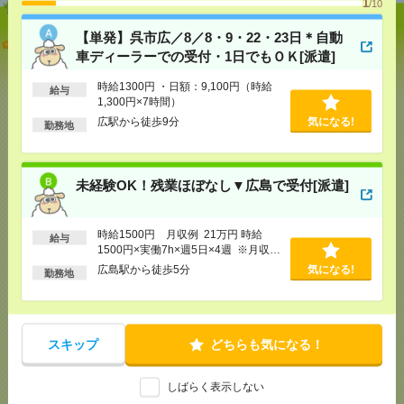
1
/10
【単発】呉市広／8／8・9・22・23日＊自動
【単発】呉市広／8／8・9・22・23日＊自動車ディー
車ディーラーでの受付・1日でもＯＫ[派遣]
ラーでの受付・1日でもＯＫ[派遣]
時給1300円 ・日額：9,100円（時給
給与
[給 与]
時給1300円 ・日額：9,100円（時給1,300
1,300円×7時間）
円×7時間）
広駅から徒歩9分
気になる!
勤務地
[交通費]
・自転車通勤可 ・車通勤可(駐車場無料)
気になる！
[勤務地]
広駅から徒歩9分
未経験OK！残業ほぼなし▼広島で受付[派遣]
未経験OK！残業ほぼなし▼広島で受付[派遣]
[給 与]
時給1500円 月収例 21万円 時給1500円×
時給1500円 月収例 21万円 時給
給与
実働7h×週5日×4週 ※月収例を保証するものではあ
1500円×実働7h×週5日×4週 ※月収例
りません。※給与即受取りサービス利用可（利用条
を保証するものではありません。※給
件有）
広島駅から徒歩5分
気になる!
勤務地
与即受取りサービス利用可（利用条件
気になる！
[交通費]
1ヶ月3万円を上限として実費支給
有）
[月収例]
20～25万円
[勤務地]
広島駅から徒歩5分
スキップ
どちらも気になる！
未経験OK！残業ほぼなし▼広島駅での受付[派遣]
しばらく表示しない