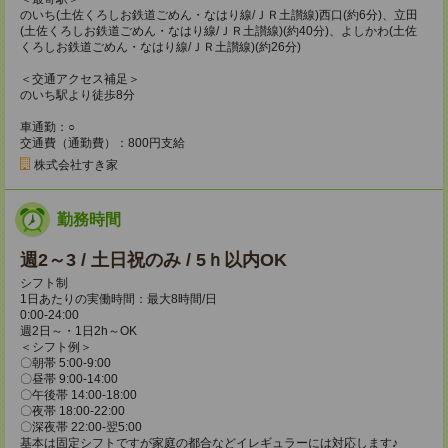
のいち(土佐くろしお鉄道ごめん・なはり線/ＪＲ土讃線)西口(約6分)、立田
(土佐くろしお鉄道ごめん・なはり線/ＪＲ土讃線)(約40分)、よしかわ(土佐
くろしお鉄道ごめん・なはり線/ＪＲ土讃線)(約26分)
＜交通アクセス補足＞
のいち駅より徒歩8分
車通勤：○
交通費（通勤費）：800円支給
株式会社すき家
勤務時間
週2～3 / 土日祝のみ / 5ｈ以内OK
シフト制
1日あたりの実働時間：最大8時間/日
0:00-24:00
週2日～・1日2h～OK
＜シフト例＞
〇朝帯 5:00-9:00
〇昼帯 9:00-14:00
〇午後帯 14:00-18:00
〇夜帯 18:00-22:00
〇深夜帯 22:00-翌5:00
基本は固定シフトですが家庭の都合などイレギュラーには対応します♪