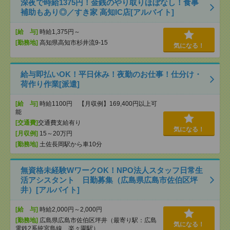
深夜で時給1375円！金銭のやり取りほぼなし！食事
補助もあり◎／すき家 高知IC店[アルバイト]
[給 与]
時給1,375円～
[勤務地]
高知県高知市杉井流9-15
気になる！
給与即払いOK！平日休み！夜勤のお仕事！仕分け・
荷作り作業[派遣]
[給 与]
時給1100円 【月収例】169,400円以上可
能
[交通費]
交通費支給有り
気になる！
[月収例]
15～20万円
[勤務地]
土佐長岡駅から車10分
無資格未経験WワークOK！NPO法人スタッフ日常生
活アシスタント 日勤募集（広島県広島市佐伯区坪
井）[アルバイト]
[給 与]
時給2,000円～2,000円
[勤務地]
広島県広島市佐伯区坪井（最寄り駅：広島
気になる！
電鉄2系統宮島線 楽々園駅）