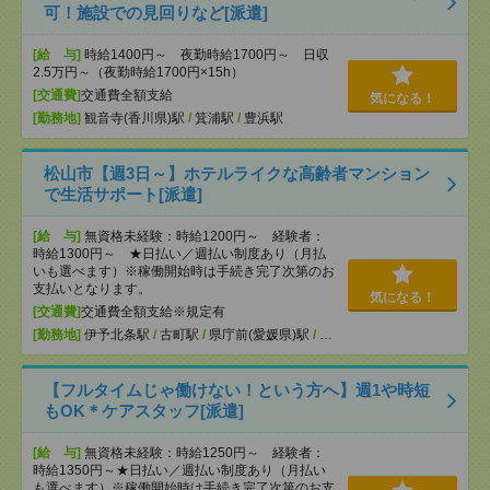
可！施設での見回りなど[派遣]
[給 与]
時給1400円～ 夜勤時給1700円～ 日収
2.5万円～（夜勤時給1700円×15h）
[交通費]
交通費全額支給
気になる！
[勤務地]
観音寺(香川県)駅
/
箕浦駅
/
豊浜駅
松山市【週3日～】ホテルライクな高齢者マンション
で生活サポート[派遣]
[給 与]
無資格未経験：時給1200円～ 経験者：
時給1300円～ ★日払い／週払い制度あり（月払
いも選べます）※稼働開始時は手続き完了次第のお
支払いとなります。
気になる！
[交通費]
交通費全額支給※規定有
[勤務地]
伊予北条駅
/
古町駅
/
県庁前(愛媛県)駅
/
…
【フルタイムじゃ働けない！という方へ】週1や時短
もOK＊ケアスタッフ[派遣]
[給 与]
無資格未経験：時給1250円～ 経験者：
時給1350円～★日払い／週払い制度あり（月払い
も選べます）※稼働開始時は手続き完了次第のお支