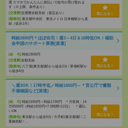
遇 スマホでかんたんに前払いで給与が受け取れま
す（※上限、条件あり）
[交通費]
交通費全額支給（規定あり）
気になる！
[勤務地]
東京都中央区 東京メトロ 日本橋駅から直
結（徒歩1分）
時給2600円＊ほぼ在宅！週3～4日＆16時迄OK！補助
金申請のサポート業務[派遣]
[給 与]
時給2600円
[交通費]
全額支給
気になる！
[勤務地]
八丁堀(東京都)駅から徒歩2分
/
茅場町駅か
ら徒歩6分
＼週3OK！17時半迄／時給1650円～＊官公庁で書類
不備確認など[派遣]
[給 与]
時給1650円～時給1700円 ＊月収例：14
万8500円（時給1650円×7.5時間×12日） ＊週払
いOK
気になる！
[勤務地]
東京駅から徒歩5分
/
大手町(東京都)駅
/
二
重橋前駅
/
…