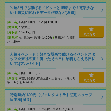
＼週3日でも稼げる／ピタっと15時まで！電話少な
め！防災に関わるデータ作成など[派遣]
[給 与]
時給2000円 月収例 120,000円
[交通費]
全額支給
[月収例]
10～15万円
気になる！
[勤務地]
仙川駅から民間バス20分
/
三鷹駅から民間
バス20分
人気イベントも！好きな場所で働けるイベントスタ
ッフ☆来社不要！働いたその日に給料もらえる日払
い/T1[アルバイト]
[給 与]
日給13,000円～
[勤務地]
神奈川県横浜市西区みなとみらい（最寄り
気になる！
駅：みなとみらい駅）
特別時給1800円【ヴァレクストラ】短期スタッフ
日本橋[派遣]
[給 与]
時給1800円 ※ご経験・スキルにより優