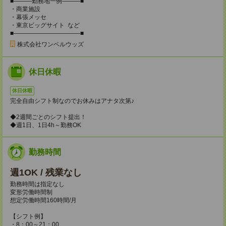
■―――勤務地一例―――■
・商業施設
・幕張メッセ
・東京ビッグサイト など
■―――――――――――■
株式会社ワンベルウッズ
休日休暇
休日休暇
完全自由シフト制なのでお休みはアナタ次第♪
◆2週間ごとのシフト提出！
◆週1日、1日4h～勤務OK
勤務時間
週1OK / 残業なし
勤務時間は指定なし
変形労働時間制
想定労働時間160時間/月
【シフト例】
・8：00～21：00