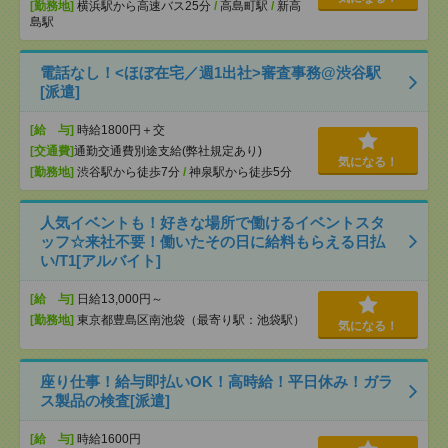
[勤務地]
横浜駅から高速バス25分
/
高島町駅
/
新高
島駅
電話なし！<ほぼ在宅／週1出社>審査事務@渋谷駅
[派遣]
[給 与]
時給1800円＋交
[交通費]
通勤交通費別途支給(弊社規定あり)
気になる！
[勤務地]
渋谷駅から徒歩7分
/
神泉駅から徒歩5分
人気イベントも！好きな場所で働けるイベントスタ
ッフ☆来社不要！働いたその日に給料もらえる日払
い/T1[アルバイト]
[給 与]
日給13,000円～
[勤務地]
東京都豊島区南池袋（最寄り駅：池袋駅）
気になる！
座り仕事！給与即払いOK！高時給！平日休み！ガラ
ス製品の検査[派遣]
[給 与]
時給1600円