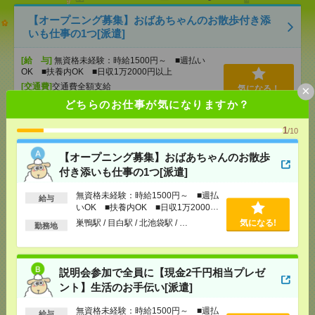
【オープニング募集】おばあちゃんのお散歩付き添
いも仕事の1つ[派遣]
[給 与]
無資格未経験：時給1500円～ ■週払い
OK ■扶養内OK ■日収1万2000円以上
[交通費]
交通費全額支給
×
気になる！
[勤務地]
巣鴨駅
/
目白駅
/
北池袋駅
/
…
どちらのお仕事が気になりますか？
1
/10
説明会参加で全員に【現金2千円相当プレゼント】生
活のお手伝い[派遣]
【オープニング募集】おばあちゃんのお散歩
付き添いも仕事の1つ[派遣]
[給 与]
無資格未経験：時給1500円～ ■週払い
OK ■扶養内OK ■日収1万2000円以上
無資格未経験：時給1500円～ ■週払
給与
[交通費]
交通費全額支給
いOK ■扶養内OK ■日収1万2000円
気になる！
[勤務地]
桜台(東京都)駅
/
豊島園(西武線)駅
/
新桜台
以上
巣鴨駅 / 目白駅 / 北池袋駅 / …
気になる!
勤務地
駅
/
…
＃1日4時間～OK＃未経験歓迎！＃日払い＊イベント
説明会参加で全員に【現金2千円相当プレゼ
会場でイスや机の運搬のお仕事[アルバイト]
ント】生活のお手伝い[派遣]
[給 与]
日給：10000円～ 半日：5000円～ ■日
無資格未経験：時給1500円～ ■週払
給与