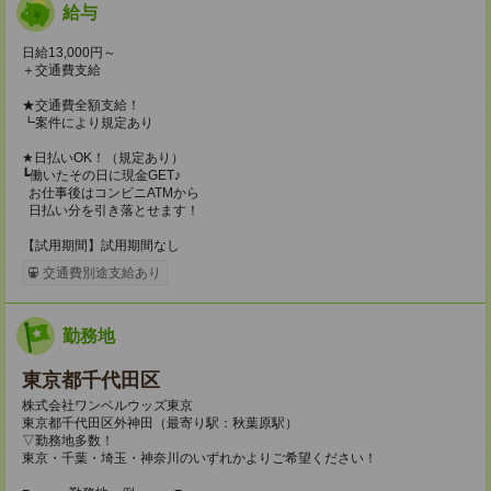
給与
日給13,000円～
＋交通費支給
★交通費全額支給！
┗案件により規定あり
★日払いOK！（規定あり）
┗働いたその日に現金GET♪
お仕事後はコンビニATMから
日払い分を引き落とせます！
【試用期間】試用期間なし
交通費別途支給あり
勤務地
東京都千代田区
株式会社ワンベルウッズ東京
東京都千代田区外神田（最寄り駅：秋葉原駅）
▽勤務地多数！
東京・千葉・埼玉・神奈川のいずれかよりご希望ください！