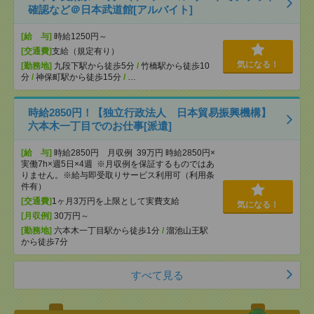
確認など＠日本武道館[アルバイト]
[給 与]
時給1250円～
[交通費]
支給（規定有り）
気になる！
[勤務地]
九段下駅から徒歩5分
/
竹橋駅から徒歩10
分
/
神保町駅から徒歩15分
/
…
時給2850円！【独立行政法人 日本貿易振興機構】
六本木一丁目でのお仕事[派遣]
[給 与]
時給2850円 月収例 39万円 時給2850円×
実働7h×週5日×4週 ※月収例を保証するものではあ
りません。※給与即受取りサービス利用可（利用条
件有）
[交通費]
1ヶ月3万円を上限として実費支給
気になる！
[月収例]
30万円～
[勤務地]
六本木一丁目駅から徒歩1分
/
溜池山王駅
から徒歩7分
すべて見る