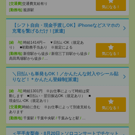
[交通費]
交通費支給有り
気になる！
[勤務地]
籠原駅
【シフト自由・現金手渡しOK】iPhoneなどスマホの
充電を繋げるだけ！[派遣]
[給 与]
時給1414円～ ▼日払いOK（規定あ
り） ■初勤務手当あり ※規定による
[勤務地]
新宿駅から徒歩
/
新宿三丁目駅から徒歩
/
気になる！
高田馬場駅から徒歩
/
…
＼日払いも単発もOK！／かんたんな封入やシール貼
りなど！＊かんたん登録制[派遣]
[給 与]
時給1301円 ※お仕事によって時給は変
動します ■日払い・翌日振込OK（規定あり） ■
現金払いOK（規定あり）
[交通費]
時給に含む ※お仕事によって別途支給も
気になる！
あります
[勤務地]
千葉駅
/
千葉中央駅
/
千葉みなと駅
/
…
＜平手友梨奈・8月20日＞ソロコンサートでチケット