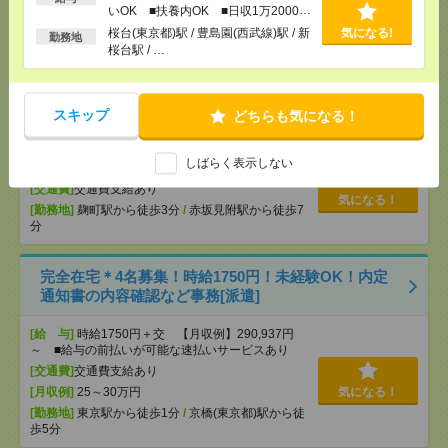
払いOK！
いOK ■扶養内OK ■日収1万2000円
[交通費]
交通費規定支給
気になる！
以上
桜台(東京都)駅 / 豊島園(西武線)駅 / 新
気になる!
勤務地
[勤務地]
秋葉原駅
/
神保町駅
/
麹町駅
/
…
桜台駅 / …
時給2000円！基本定時終業＊11月まで＊マスコミ企
業＊契約書類の整理など[派遣]
スキップ
どちらも気になる！
[給 与]
時給2000円＋交 ■給与の前払いが可能な
しばらく表示しない
速払いサービスあり
[交通費]
交通費支給あり
気になる！
[勤務地]
麹町駅から徒歩3分
/
赤坂見附駅から徒歩7
分
完全在宅＊4名募集！時給1750円！未経験OK！内定
通知書の内容確認など事務[派遣]
[給 与]
時給1750円＋交 【月収例】290,937円
～ ■給与の前払いが可能な速払いサービスあり
[交通費]
交通費支給あり
[月収例]
25～30万円
気になる！
[勤務地]
東京駅から徒歩1分
/
京橋(東京都)駅から徒
歩5分