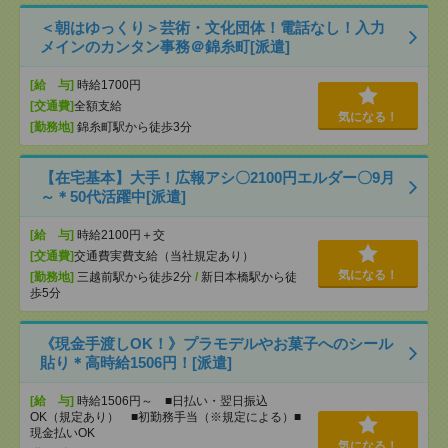
＜朝はゆっくり＞芸術・文化団体！電話なし！入力
メインのカンタン事務＠錦糸町[派遣]
[給 与]
時給1700円
[交通費]
全額支給
気になる！
[勤務地]
錦糸町駅から徒歩3分
【在宅基本】大手！広報アシ〇2100円エルダー〇9月
～＊50代活躍中[派遣]
[給 与]
時給2100円＋交
[交通費]
交通費実費支給（当社規定あり）
気になる！
[勤務地]
三越前駅から徒歩2分
/
新日本橋駅から徒
歩5分
《現金手渡しOK！》プラモデルやお菓子へのシール
貼り＊高時給1506円！[派遣]
[給 与]
時給1506円～ ■日払い・翌日振込
OK（規定あり） ■初勤務手当（※規定による）■
現金払いOK
気になる！