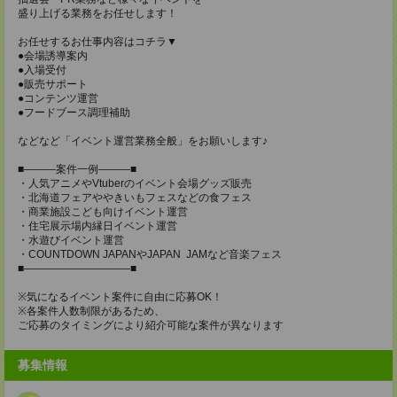
盛り上げる業務をお任せします！
お任せするお仕事内容はコチラ▼
●会場誘導案内
●入場受付
●販売サポート
●コンテンツ運営
●フードブース調理補助
などなど「イベント運営業務全般」をお願いします♪
■―――案件一例―――■
・人気アニメやVtuberのイベント会場グッズ販売
・北海道フェアややきいもフェスなどの食フェス
・商業施設こども向けイベント運営
・住宅展示場内縁日イベント運営
・水遊びイベント運営
・COUNTDOWN JAPANやJAPAN JAMなど音楽フェス
■――――――――――■
※気になるイベント案件に自由に応募OK！
※各案件人数制限があるため、
ご応募のタイミングにより紹介可能な案件が異なります
募集情報