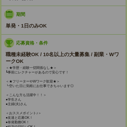
期間
単発・1日のみOK
応募資格・条件
職種未経験OK / 10名以上の大量募集 / 副業・Wワ
ークOK
＜★学歴・経験一切関係なし★＞
┗事前にレクチャーがあるので安心です！
＜★フリーターやWワーク歓迎★＞
┗空いた日に気軽にお仕事できちゃいます◎
＜こんな方も活躍中！！＞
●学生さん
●主婦(夫)さん
＜おススメポイント♪＞
●友達と応募OK！
●単発勤務OK！
●給与の日払いOK！