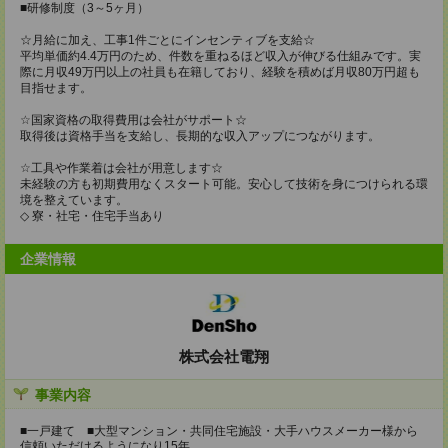
■研修制度（3～5ヶ月）
☆月給に加え、工事1件ごとにインセンティブを支給☆
平均単価約4.4万円のため、件数を重ねるほど収入が伸びる仕組みです。実
際に月収49万円以上の社員も在籍しており、経験を積めば月収80万円超も
目指せます。
☆国家資格の取得費用は会社がサポート☆
取得後は資格手当を支給し、長期的な収入アップにつながります。
☆工具や作業着は会社が用意します☆
未経験の方も初期費用なくスタート可能。安心して技術を身につけられる環
境を整えています。
◇ 寮・社宅・住宅手当あり
企業情報
株式会社電翔
事業内容
■一戸建て ■大型マンション・共同住宅施設・大手ハウスメーカー様から
信頼いただけるようになり15年