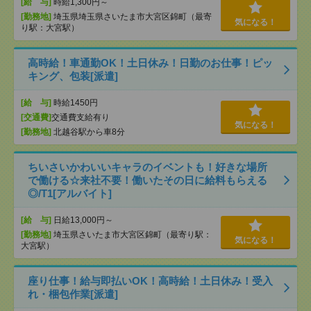
[給 与]
時給1,300円～
[勤務地]
埼玉県埼玉県さいたま市大宮区錦町（最寄
気になる！
り駅：大宮駅）
高時給！車通勤OK！土日休み！日勤のお仕事！ピッ
キング、包装[派遣]
[給 与]
時給1450円
[交通費]
交通費支給有り
気になる！
[勤務地]
北越谷駅から車8分
ちいさいかわいいキャラのイベントも！好きな場所
で働ける☆来社不要！働いたその日に給料もらえる
◎/T1[アルバイト]
[給 与]
日給13,000円～
[勤務地]
埼玉県さいたま市大宮区錦町（最寄り駅：
気になる！
大宮駅）
座り仕事！給与即払いOK！高時給！土日休み！受入
れ・梱包作業[派遣]