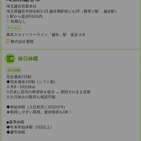
埼玉越谷営業本社
埼玉県越谷市弥生町3-33 越谷東駅前ビル2F（最寄り駅： 越谷駅）
◇ 駅から徒歩5分以内
◇ 転勤なし
アクセス
東武スカイツリーライン「越谷」駅 徒歩３分
株式会社電翔
休日休暇
休日休暇
完全週休2日制
◆完全週休2日制（シフト制）
※月8～10日休み
※月末に翌月の希望休を提出 → 原則そのまま反映
※土日休みの取得も相談可能
◆有給休暇（入社初月に10日付与）
★取得しやすい環境。連休取得もOK！
◆夏季休暇
◆年末年始休暇（5日以上）
◆慶弔休暇