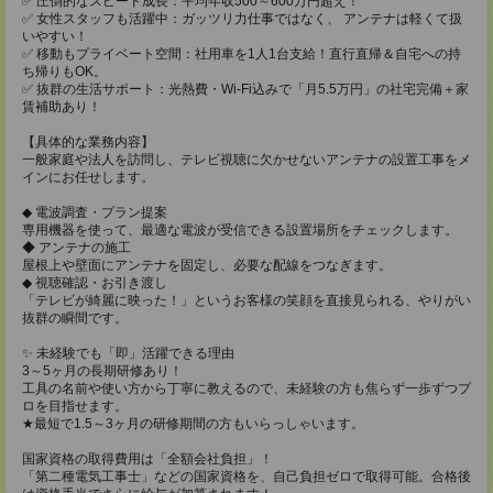
✅ 圧倒的なスピード成長：平均年収500～600万円超え！
✅ 女性スタッフも活躍中：ガッツリ力仕事ではなく、 アンテナは軽くて扱
いやすい！
✅ 移動もプライベート空間：社用車を1人1台支給！直行直帰＆自宅への持
ち帰りもOK。
✅ 抜群の生活サポート：光熱費・Wi-Fi込みで「月5.5万円」の社宅完備＋家
賃補助あり！
【具体的な業務内容】
一般家庭や法人を訪問し、テレビ視聴に欠かせないアンテナの設置工事をメ
インにお任せします。
◆ 電波調査・プラン提案
専用機器を使って、最適な電波が受信できる設置場所をチェックします。
◆ アンテナの施工
屋根上や壁面にアンテナを固定し、必要な配線をつなぎます。
◆ 視聴確認・お引き渡し
「テレビが綺麗に映った！」というお客様の笑顔を直接見られる、やりがい
抜群の瞬間です。
✨ 未経験でも「即」活躍できる理由
3～5ヶ月の長期研修あり！
工具の名前や使い方から丁寧に教えるので、未経験の方も焦らず一歩ずつプ
ロを目指せます。
★最短で1.5～3ヶ月の研修期間の方もいらっしゃいます。
国家資格の取得費用は「全額会社負担」！
「第二種電気工事士」などの国家資格を、自己負担ゼロで取得可能。合格後