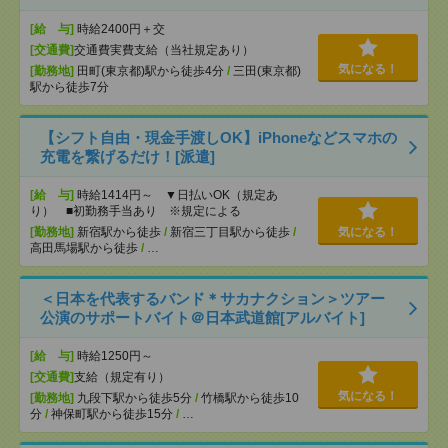
[給 与]
時給2400円＋交
[交通費]
交通費実費支給（当社規定あり）
気になる！
[勤務地]
田町(東京都)駅から徒歩4分
/
三田(東京都)
駅から徒歩7分
【シフト自由・現金手渡しOK】iPhoneなどスマホの
充電を繋げるだけ！[派遣]
[給 与]
時給1414円～ ▼日払いOK（規定あ
り） ■初勤務手当あり ※規定による
[勤務地]
新宿駅から徒歩
/
新宿三丁目駅から徒歩
/
気になる！
高田馬場駅から徒歩
/
…
＜日本を代表するバンド＊サカナクション＞ツアー
公演のサポートバイト＠日本武道館[アルバイト]
[給 与]
時給1250円～
[交通費]
支給（規定有り）
気になる！
[勤務地]
九段下駅から徒歩5分
/
竹橋駅から徒歩10
分
/
神保町駅から徒歩15分
/
…