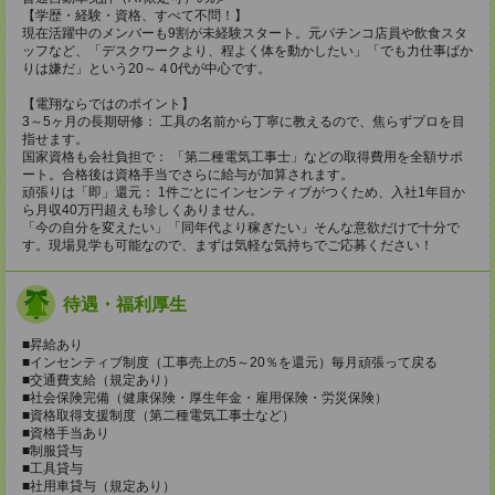
【学歴・経験・資格、すべて不問！】
現在活躍中のメンバーも9割が未経験スタート。元パチンコ店員や飲食スタ
ッフなど、「デスクワークより、程よく体を動かしたい」「でも力仕事ばか
りは嫌だ」という20～４0代が中心です。
【電翔ならではのポイント】
3～5ヶ月の長期研修： 工具の名前から丁寧に教えるので、焦らずプロを目
指せます。
国家資格も会社負担で： 「第二種電気工事士」などの取得費用を全額サポ
ート。合格後は資格手当でさらに給与が加算されます。
頑張りは「即」還元： 1件ごとにインセンティブがつくため、入社1年目か
ら月収40万円超えも珍しくありません。
「今の自分を変えたい」「同年代より稼ぎたい」そんな意欲だけで十分で
す。現場見学も可能なので、まずは気軽な気持ちでご応募ください！
待遇・福利厚生
■昇給あり
■インセンティブ制度（工事売上の5～20％を還元）毎月頑張って戻る
■交通費支給（規定あり）
■社会保険完備（健康保険・厚生年金・雇用保険・労災保険）
■資格取得支援制度（第二種電気工事士など）
■資格手当あり
■制服貸与
■工具貸与
■社用車貸与（規定あり）