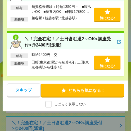
応募ページへ
無資格未経験：時給1350円～ ■週払
給与
いOK ■扶養内OK ■日収1万800円
以上
越谷駅 / 新越谷駅 / 北越谷駅 / …
気になる!
勤務地
気になる！
＼！完全在宅！／土日含む週2～OK<講座受
あなたの閲覧履歴からの
付>@2400円[派遣]
おすすめ
時給2400円＋交
給与
田町(東京都)駅から徒歩4分 / 三田(東
勤務地
気になる!
京都)駅から徒歩7分
【オープニング募集】おばあちゃんのお散歩付き添
いも仕事の1つ[派遣]
スキップ
どちらも気になる！
[給 与]
無資格未経験：時給1350円～ ■週払い
OK ■扶養内OK ■日収1万800円以上
[交通費]
交通費全額支給
気になる！
しばらく表示しない
[勤務地]
越谷駅
/
新越谷駅
/
北越谷駅
/
…
＼！完全在宅！／土日含む週2～OK<講座受付
>@2400円[派遣]