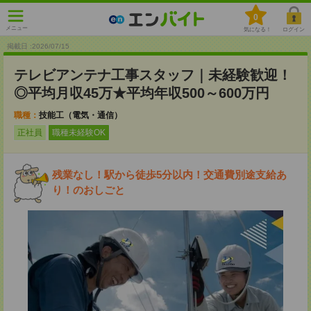
0
メニュー
気になる！
ログイン
掲載日 :2026
/
07
/
15
テレビアンテナ工事スタッフ｜未経験歓迎！
◎平均月収45万★平均年収500～600万円
職種：
技能工（電気・通信）
正社員
職種未経験OK
残業なし！駅から徒歩5分以内！交通費別途支給あ
り！のおしごと