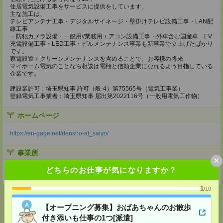
住居電気設備工事をサービスに提供をしています。
主な施工は、
テレビアンテナ工事・デジタルサイネージ・壁掛けテレビ設備工事・LAN配
線工事
・防犯カメラ設備・一般用//業務用エアコン設備工事・外車含む国産車 EV
充電設備工事・LED工事・ビルメンテナンス事業も新事業で立上げたばかり
です。
家電設置＋クリーンメンテナンスを含めることで、お客様の将来
マイホーム電気のことなら相談は電翔と信頼企業になれるよう目指している
企業です。
建設業許可：埼玉県知事 許可（般-4）第75565号（電気工事業）
登録電気工事業者：埼玉県知事 届出第2022116号（一般用電気工作物）
ホームページ
https://en-gage.net/densho-at_saiyo/
事業所
×
どちらのお仕事が気になりますか？
埼玉県越谷市弥生町3-33越谷東駅前ビル202
1
/10
【オープニング募集】おばあちゃんのお散歩
付き添いも仕事の1つ[派遣]