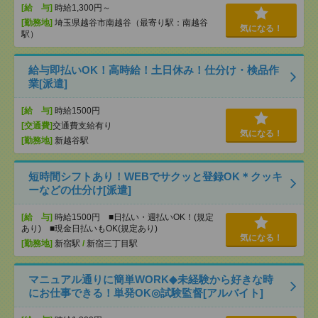
[給 与]
時給1,300円～
[勤務地]
埼玉県越谷市南越谷（最寄り駅：南越谷
気になる！
駅）
給与即払いOK！高時給！土日休み！仕分け・検品作
業[派遣]
[給 与]
時給1500円
[交通費]
交通費支給有り
気になる！
[勤務地]
新越谷駅
短時間シフトあり！WEBでサクッと登録OK＊クッキ
ーなどの仕分け[派遣]
[給 与]
時給1500円 ■日払い・週払いOK！(規定
あり) ■現金日払いもOK(規定あり)
気になる！
[勤務地]
新宿駅
/
新宿三丁目駅
マニュアル通りに簡単WORK◆未経験から好きな時
にお仕事できる！単発OK◎試験監督[アルバイト]