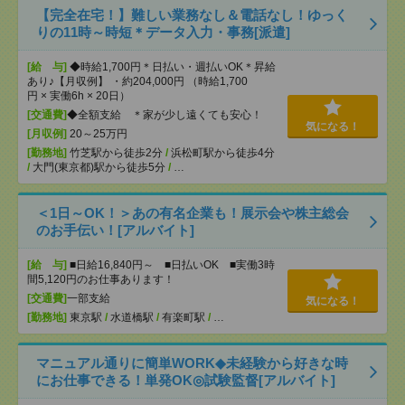
【完全在宅！】難しい業務なし＆電話なし！ゆっく
りの11時～時短＊データ入力・事務[派遣]
[給 与]
◆時給1,700円＊日払い・週払いOK＊昇給
あり♪【月収例】 ・約204,000円 （時給1,700
円 × 実働6h × 20日）
[交通費]
◆全額支給 ＊家が少し遠くても安心！
気になる！
[月収例]
20～25万円
[勤務地]
竹芝駅から徒歩2分
/
浜松町駅から徒歩4分
/
大門(東京都)駅から徒歩5分
/
…
＜1日～OK！＞あの有名企業も！展示会や株主総会
のお手伝い！[アルバイト]
[給 与]
■日給16,840円～ ■日払いOK ■実働3時
間5,120円のお仕事あります！
[交通費]
一部支給
気になる！
[勤務地]
東京駅
/
水道橋駅
/
有楽町駅
/
…
マニュアル通りに簡単WORK◆未経験から好きな時
にお仕事できる！単発OK◎試験監督[アルバイト]