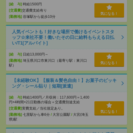
[給 与]
時給1500円
[交通費]
交通費支給有り
気になる！
[勤務地]
谷塚駅から徒歩10分
人気イベントも！好きな場所で働けるイベントスタ
ッフ☆来社不要！働いたその日に給料もらえる日払
い/T1[アルバイト]
[給 与]
日給13,000円～
[勤務地]
埼玉県川口市東川口（最寄り駅：東川口
気になる！
駅）
【未経験OK】【服装＆髪色自由！】お菓子のピッキ
ング・シール貼り｜短期[派遣]
[給 与]
時給1400円／月収例：117,600円＝1,400
円×4時間×21日勤務の場合＋交通費別途支給
[交通費]
実費支給／当社規定あり。
気になる！
[勤務地]
七里駅から車6分
/
大宮公園駅
/
大宮(埼玉
県)駅