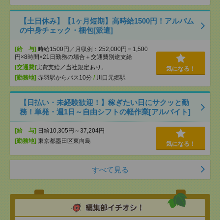
【土日休み】【1ヶ月短期】高時給1500円！アルバム
の中身チェック・梱包[派遣]
[給 与]
時給1500円／月収例：252,000円＝1,500
円×8時間×21日勤務の場合＋交通費別途支給
[交通費]
実費支給／当社規定あり。
気になる！
[勤務地]
赤羽駅からバス10分
/
川口元郷駅
【日払い・未経験歓迎！】稼ぎたい日にサクッと勤
務！単発・週1日～自由シフトの軽作業[アルバイト]
[給 与]
日給10,305円～37,204円
[勤務地]
東京都墨田区東向島
気になる！
すべて見る