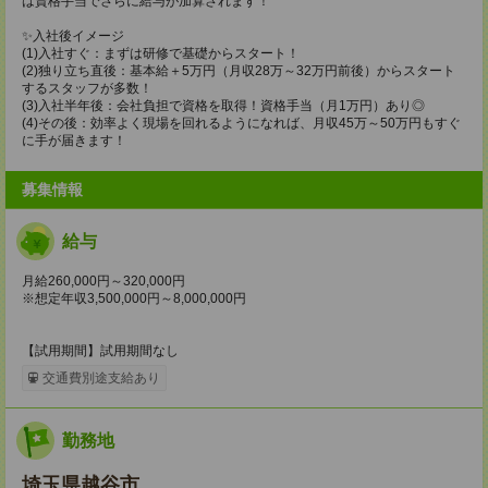
は資格手当でさらに給与が加算されます！
✨️入社後イメージ
(1)入社すぐ：まずは研修で基礎からスタート！
(2)独り立ち直後：基本給＋5万円（月収28万～32万円前後）からスタート
するスタッフが多数！
(3)入社半年後：会社負担で資格を取得！資格手当（月1万円）あり◎
(4)その後：効率よく現場を回れるようになれば、月収45万～50万円もすぐ
に手が届きます！
募集情報
給与
月給260,000円～320,000円
※想定年収3,500,000円～8,000,000円
【試用期間】試用期間なし
交通費別途支給あり
勤務地
埼玉県越谷市