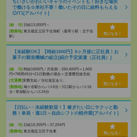
ちいさいかわいいキャラのイベントも！好きな場所
で働ける☆来社不要！働いたその日に給料もらえる
◎/T1[アルバイト]
[給 与]
日給13,000円～
[勤務地]
東京都足立区千住旭町（最寄り駅：北千住
気になる！
駅）
【未経験OK】【時給1600円】6ヶ月後に正社員！お
菓子の製造機械の組立[紹介予定派遣（正社員）]
[給 与]
時給1600円／月収例：260,400円＝1,600
円×7時間45分×21日勤務の場合＋交通費別途支給
[交通費]
実費支給／当社規定あり。
気になる！
[勤務地]
鳩ケ谷駅からバス6分
/
川口駅からバス16
分
/
草加駅からバス24分
【日払い・未経験歓迎！】稼ぎたい日にサクッと勤
務！単発・週1日～自由シフトの軽作業[アルバイト]
[給 与]
日給10,305円～37,204円
[勤務地]
東京都足立区千住東
気になる！