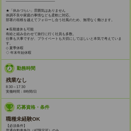
――――――――――――――
★「休みづらい」雰囲気はありません
体調不良や家庭の事情なども柔軟に対応。
部署の垣根を越えてフォローし合う社風のため、無理なく働けます。
★長期連休も可能
有給と組み合わせて旅行に行く社員も多数。
仕事も大事ですが、プライベートも大切にしてほしいと本気で考えていま
す。
◇ 夏季休暇
◇ 年末年始休暇
勤務時間
残業なし
8:30～17:30
実働時間：8時間/日
応募資格・条件
職種未経験OK
【必須条件】
普通自動車免許（AT限定可）のみ