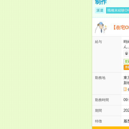
制作
派遣
職種未経験O
【在宅O
時
給与
ん
交
月
東
勤務地
新
0
勤務時間
2
期間
履
特徴