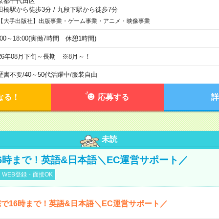
京都千代田区
田橋駅から徒歩3分
/
九段下駅から徒歩7分
【大手出版社】出版事業・ゲーム事業・アニメ・映像事業
:00～18:00(実働7時間 休憩1時間)
026年08月下旬～長期 ※8月～！
歴書不要
/
40～50代活躍中
/
服装自由
なる！
応募する
詳
未読
6時まで！英語&日本語＼EC運営サポート／
WEB登録・面接OK
で16時まで！英語&日本語＼EC運営サポート／