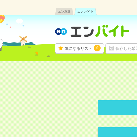
エン派遣
エン バイト
0
気になるリスト
保存した希