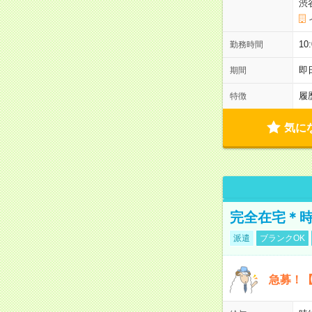
渋
10
勤務時間
即
期間
履
特徴
気に
完全在宅＊時
派遣
ブランクOK
急募！【