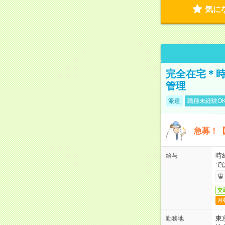
気に
完全在宅＊時
管理
派遣
職種未経験O
急募！【
時
給与
で
交
月
東
勤務地