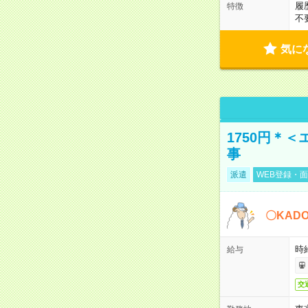
履
特徴
不
気に
1750円＊
事
派遣
WEB登録・面
〇KAD
時給
給与
交