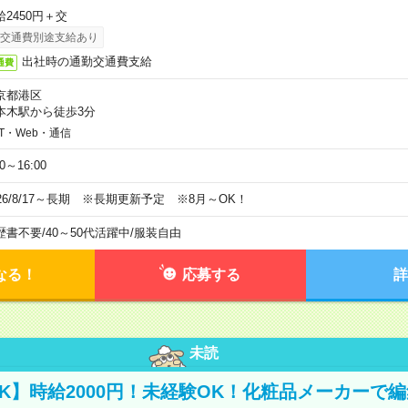
給2450円＋交
交通費別途支給あり
出社時の通勤交通費支給
通費
京都港区
本木駅から徒歩3分
IT・Web・通信
00～16:00
026/8/17～長期 ※長期更新予定 ※8月～OK！
歴書不要
/
40～50代活躍中
/
服装自由
なる！
応募する
詳
未読
K】時給2000円！未経験OK！化粧品メーカーで