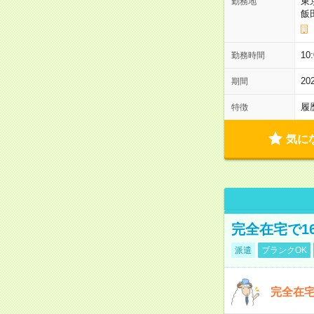
東
勤務地
飯
10
勤務時間
2
期間
履
特徴
気に
完全在宅で1
派遣
ブランクOK
完全在宅