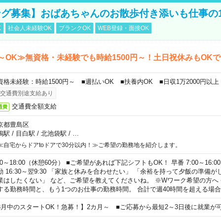
グ募集】おばあちゃんのお散歩付き添いも仕事の
K
社会人未経験OK
ブランクOK
WEB登録・面接OK
～OK≫無資格・未経験でも時給1500円～！土日祝休みもOK
資格未経験：時給1500円～ ■週払いOK ■扶養内OK ■日収1万2000円以上
交通費別途支給あり
交通費全額支給
通費
京都豊島区
鴨駅
/
目白駅
/
北池袋駅
/
…
≪自宅からドアtoドアで30分以内！≫ご希望の勤務地を紹介します。
00～18:00（休憩60分） ■ご希望があれば下記シフトもOK！ 早番 7:00～16:00 遅
勤 16:30～翌9:30 「家族と休みを合わせたい」 「余裕を持って夕飯の準備
業はしたくない」 など、ご希望を教えてくださいね。 ※Wワーク希望の方へ
する勤務時間と、もう1つのお仕事の勤務時間。 合計で週40時間を超える場
8月中のスタートOK！急募！】2カ月～ ■ご応募から最短2～3日後に就業が