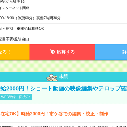
谷駅から徒歩1分
インターネット関連
:00-18:30（休憩60分）実働7時間30分
日～長期 ※開始日相談OK
歴書不要
/
服装自由
なる！
応募する
詳
未読
給2000円！ショート動画の映像編集やテロップ確
WEB登録・面接OK
在宅OK】時給2000円！市ケ谷での編集・校正・制作