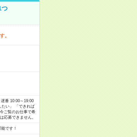
1つ
です。
番 10:00～19:00
がしたい」 「できれば
 今ご覧のお仕事で希
合は応募できません。
可能です！