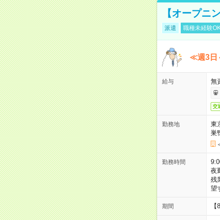
【オープニン
派遣
職種未経験O
≪週3日
無
給与
交
東
勤務地
巣
9:
勤務時間
夜
残
望
【
期間