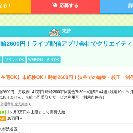
なる！
応募する
詳
未読
給2600円！ライブ配信アプリ会社でクリエイテ
K
ブランクOK
WEB登録・面接OK
在宅OK】未経験OK！時給2600円！渋谷での編集・校正・制
給2600円 月収例 41万円 時給2600円×実働7h30m×週5日×4週+残業10h
はありません。※給与即受取りサービス利用可（利用条件有）
交通費別途支給あり
1ヶ月3万円を上限として実費支給
通費
30万円～
収例
京都渋谷区