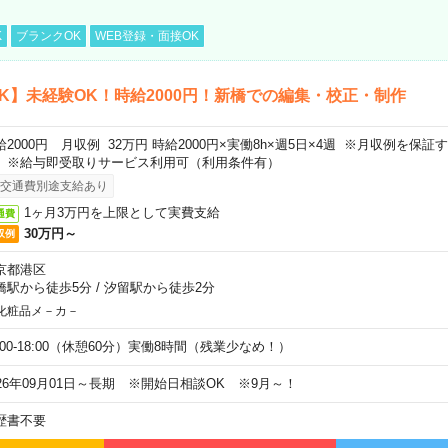
K
ブランクOK
WEB登録・面接OK
K】未経験OK！時給2000円！新橋での編集・校正・制作
給2000円 月収例 32万円 時給2000円×実働8h×週5日×4週 ※月収例を保
。※給与即受取りサービス利用可（利用条件有）
交通費別途支給あり
1ヶ月3万円を上限として実費支給
通費
30万円～
収例
京都港区
橋駅から徒歩5分
/
汐留駅から徒歩2分
化粧品メ－カ－
9:00-18:00（休憩60分）実働8時間（残業少なめ！）
026年09月01日～長期 ※開始日相談OK ※9月～！
歴書不要