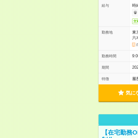
時
給与
交
東
勤務地
六
9:
勤務時間
2
期間
履
特徴
気に
【在宅勤務O