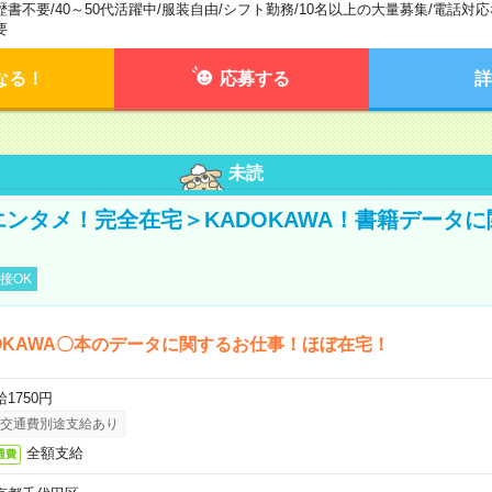
歴書不要
/
40～50代活躍中
/
服装自由
/
シフト勤務
/
10名以上の大量募集
/
電話対応
要
なる！
応募する
詳
未読
＜エンタメ！完全在宅＞KADOKAWA！書籍データ
接OK
OKAWA〇本のデータに関するお仕事！ほぼ在宅！
1750円
交通費別途支給あり
全額支給
通費