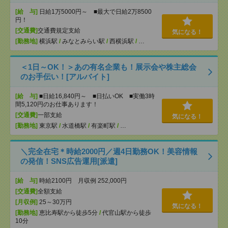
[給 与]
日給1万5000円～ ■最大で日給2万8500
円！
[交通費]
交通費規定支給
気になる！
[勤務地]
横浜駅
/
みなとみらい駅
/
西横浜駅
/
…
＜1日～OK！＞あの有名企業も！展示会や株主総会
のお手伝い！[アルバイト]
[給 与]
■日給16,840円～ ■日払いOK ■実働3時
間5,120円のお仕事あります！
[交通費]
一部支給
気になる！
[勤務地]
東京駅
/
水道橋駅
/
有楽町駅
/
…
＼完全在宅＊時給2000円／週4日勤務OK！美容情報
の発信！SNS広告運用[派遣]
[給 与]
時給2100円 月収例 252,000円
[交通費]
全額支給
[月収例]
25～30万円
気になる！
[勤務地]
恵比寿駅から徒歩5分
/
代官山駅から徒歩
10分