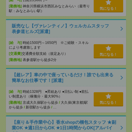
[勤務地]
神奈川県横浜市西区みなとみらい（最寄り
気になる！
駅：みなとみらい駅）
販売なし【ヴァレンティノ】ウェルカムスタッフ
表参道ヒルズ[派遣]
[給 与]
時給1500円～1650円 ※ご経験・スキル
により考慮致します
[交通費]
交通費全額支給（規定あり）
気になる！
[勤務地]
表参道駅から徒歩2分
【超レア】車の中で座っているだけ！誰でも出来る
簡単なお仕事です！[派遣]
[給 与]
時給1328円 ●昇給あり ●日払い制 ●前払
い制度あり（稼働分・最大90%）
[勤務地]
京成大久保駅から徒歩
/
大久保(東京都)駅
気になる！
から徒歩
/
新宿駅から徒歩
/
…
【座り＆手作業中心】香水shopの梱包スタッフ ★副
業OK ★週1日からOK ★1日1時間からOK[アルバイ