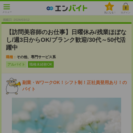
0
メニュー
気になる！
ログイン
掲載日 :2026
/
03
/
12
【訪問美容師のお仕事】日曜休み/残業ほぼな
し/週3日からOK/ブランク歓迎/30代～50代活
躍中
職種：
その他、専門サービス系
アルバイト
職種未経験OK
副業・WワークOK！シフト制！正社員登用あり！の
バイト