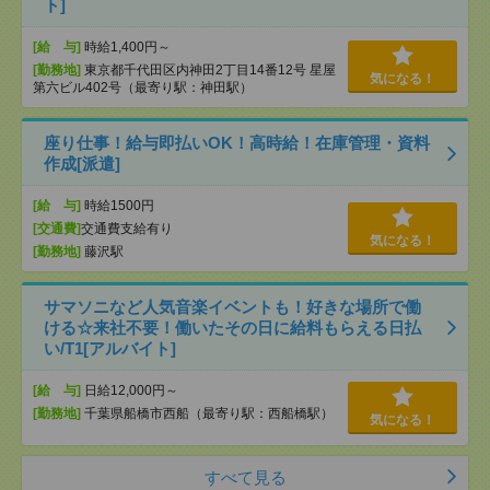
ト]
[給 与]
時給1,400円～
[勤務地]
東京都千代田区内神田2丁目14番12号 星屋
気になる！
第六ビル402号（最寄り駅：神田駅）
座り仕事！給与即払いOK！高時給！在庫管理・資料
作成[派遣]
[給 与]
時給1500円
[交通費]
交通費支給有り
気になる！
[勤務地]
藤沢駅
サマソニなど人気音楽イベントも！好きな場所で働
ける☆来社不要！働いたその日に給料もらえる日払
い/T1[アルバイト]
[給 与]
日給12,000円～
[勤務地]
千葉県船橋市西船（最寄り駅：西船橋駅）
気になる！
すべて見る