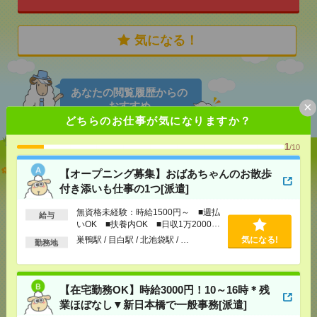
気になる！
あなたの閲覧履歴からの
×
おすすめ
どちらのお仕事が気になりますか？
1
/10
【オープニング募集】おばあちゃんのお散歩付き添
【オープニング募集】おばあちゃんのお散歩
いも仕事の1つ[派遣]
付き添いも仕事の1つ[派遣]
[給 与]
無資格未経験：時給1500円～ ■週払い
無資格未経験：時給1500円～ ■週払
給与
OK ■扶養内OK ■日収1万2000円以上
いOK ■扶養内OK ■日収1万2000円
[交通費]
交通費全額支給
以上
気になる！
巣鴨駅 / 目白駅 / 北池袋駅 / …
気になる!
勤務地
[勤務地]
巣鴨駅
/
目白駅
/
北池袋駅
/
…
【在宅勤務OK】時給3000円！10～16時＊残業ほぼな
【在宅勤務OK】時給3000円！10～16時＊残
し▼新日本橋で一般事務[派遣]
業ほぼなし▼新日本橋で一般事務[派遣]