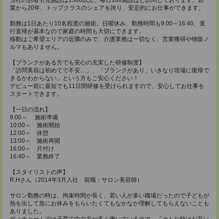
業から20年、トップクラスのシェアを誇り、安定的にお仕事ができます。
勤務は1日あたり10名程度の施術。日曜休み、勤務時間も9:00～16:40、直
行直帰が基本なので家庭の時間も大切にできます。
移動はご希望エリアの近隣のみで、介護業務は一切なく、営業獲得や物販ノ
ルマもありません。
【ブランクがある方でも安心の充実した研修制度】
「訪問美容は初めてで不安…」、「ブランクがあり、いきなり現場に復帰で
きるかわからない」という方もご安心ください！
デビュー前に最短でも11日間研修を受けられますので、安心してお仕事を
スタートできます。
【一日の流れ】
9:00～ 施術準備
10:00～ 施術開始
12:00～ 休憩
13:00～ 施術再開
16:00～ 片付け
16:40～ 業務終了
【スタイリストの声】
R.Hさん（2014年3月入社 前職：サロン美容師）
サロン勤務の時は、拘束時間が長く、若い人が多い職場だったので子どもが
熱を出して急にお休みをもらいたくてもなかなか理解してもらえないことも
ありました。
ディチャームでは子育て中の方が多く働いているので、「そんな時はお互い