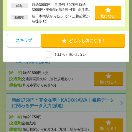
[給 与]
時給3000円 月収例 30万円 時給3000円×
時給3000円 月収例 30万円 時給
給与
実働5h×週5日×4週 ※月収例を保証するものではあ
3000円×実働5h×週5日×4週 ※月収例
りません。※給与即受取りサービス利用可（利用条
を保証するものではありません。※給
新日本橋駅から徒歩3分 / 三越前駅か
気になる!
勤務地
件有）
与即受取りサービス利用可（利用条件
ら徒歩1分
[交通費]
1ヶ月3万円を上限として実費支給
有）
気になる！
[月収例]
30万円～
[勤務地]
新日本橋駅から徒歩3分
/
三越前駅から徒
スキップ
どちらも気になる！
歩1分
しばらく表示しない
≪憧れ大手企業≫総務のオシゴト！のびのび働く！
＊50代活躍中[派遣]
[給 与]
時給1800円＋交
[交通費]
交通費実費支給（当社規定あり）
気になる！
[勤務地]
和光市駅から徒歩5分
時給1750円＊完全在宅！KADOKAWA！書籍データ
に関わるデータ入力[派遣]
[給 与]
時給1750円
[交通費]
全額支給
気になる！
[勤務地]
飯田橋駅から徒歩3分
/
九段下駅から徒歩7