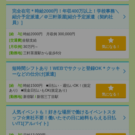
完全在宅＊時給2000円！年収400万以上！学校事務＼
紹介予定派遣／＠三軒茶屋[紹介予定派遣（契約社
員）]
[給 与]
時給2000円 月収例 300,000円
[交通費]
全額支給
[月収例]
30万円～
気になる！
[勤務地]
三軒茶屋駅から徒歩6分
短時間シフトあり！WEBでサクッと登録OK＊クッキ
ーなどの仕分け[派遣]
[給 与]
時給1500円 ■日払い・週払いOK！(規定
あり) ■現金日払いもOK(規定あり)
気になる！
[勤務地]
新宿駅
/
新宿三丁目駅
人気イベントも！好きな場所で働けるイベントスタ
ッフ☆来社不要！働いたその日に給料もらえる日払
い/T1[アルバイト]
[給 与]
日給13,000円～