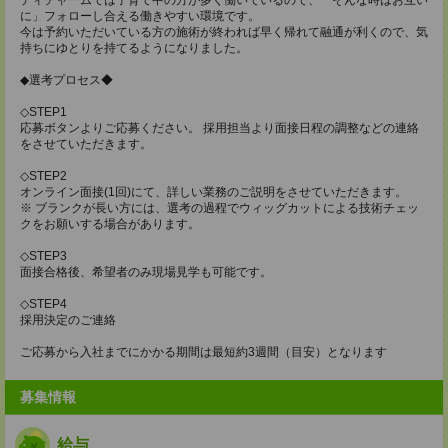
に」フォローし合える働きやすい環境です。
今は予約いただいている方の施術が終われば早く帰れて融通が利くので、気
持ちにゆとりを持てるようになりました。
◆選考プロセス◆
◇STEP1
応募ボタンよりご応募ください。 採用担当より面接日程の調整などの連絡
をさせていただきます。
◇STEP2
オンライン面接(1回)にて、詳しい業務のご説明をさせていただきます。
※ ブランクが長い方には、選考の過程でウィッグカットによる技術チェッ
クをお願いする場合があります。
◇STEP3
面接合格後、希望者のみ現場見学も可能です。
◇STEP4
採用決定のご連絡
ご応募から入社までにかかる期間は最短約3週間（目安）となります
募集情報
給与