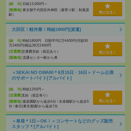
[給 与]
日給13,000円～
[勤務地]
東京都千代田区外神田（最寄り駅：秋葉原
気になる！
駅）
大田区！軽作業！時給1800円[派遣]
[給 与]
時給1800円 日額平均1万4400円/月額30
万2400円/残込39万2400円
[交通費]
交通費支給（規定あり）
気になる！
[勤務地]
流通センター駅から車
＜SEKAI NO OWARI＊8月15日・16日＞ドーム公演
のサポートバイト[アルバイト]
[給 与]
時給1250円～
[交通費]
支給（規定有り）
気になる！
[勤務地]
後楽園駅から徒歩5分
/
水道橋駅から徒歩5
分
/
春日(東京都)駅から徒歩7分
＜単発＊1日～OK！＞コンサートなどのグッズ販売
スタッフ＊[アルバイト]