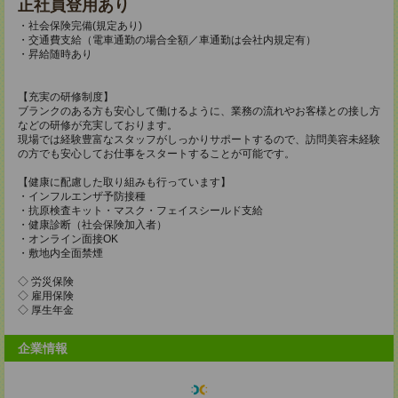
正社員登用あり
・社会保険完備(規定あり)
・交通費支給（電車通勤の場合全額／車通勤は会社内規定有）
・昇給随時あり
【充実の研修制度】
ブランクのある方も安心して働けるように、業務の流れやお客様との接し方
などの研修が充実しております。
現場では経験豊富なスタッフがしっかりサポートするので、訪問美容未経験
の方でも安心してお仕事をスタートすることが可能です。
【健康に配慮した取り組みも行っています】
・インフルエンザ予防接種
・抗原検査キット・マスク・フェイスシールド支給
・健康診断（社会保険加入者）
・オンライン面接OK
・敷地内全面禁煙
◇ 労災保険
◇ 雇用保険
◇ 厚生年金
企業情報