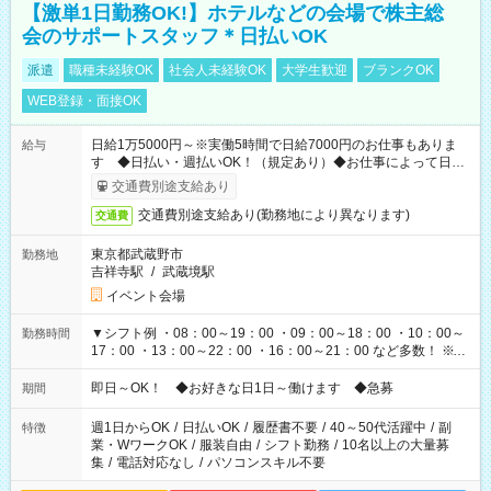
【激単1日勤務OK!】ホテルなどの会場で株主総
会のサポートスタッフ＊日払いOK
派遣
職種未経験OK
社会人未経験OK
大学生歓迎
ブランクOK
WEB登録・面接OK
日給1万5000円～※実働5時間で日給7000円のお仕事もありま
給与
す ◆日払い・週払いOK！（規定あり）◆お仕事によって日給
も異なります
交通費別途支給あり
交通費別途支給あり(勤務地により異なります)
交通費
東京都武蔵野市
勤務地
吉祥寺駅
/
武蔵境駅
イベント会場
▼シフト例 ・08：00～19：00 ・09：00～18：00 ・10：00～
勤務時間
17：00 ・13：00～22：00 ・16：00～21：00 など多数！ ※お
仕事により勤務時間が異なります
即日～OK！ ◆お好きな日1日～働けます ◆急募
期間
週1日からOK
/
日払いOK
/
履歴書不要
/
40～50代活躍中
/
副
特徴
業・WワークOK
/
服装自由
/
シフト勤務
/
10名以上の大量募
集
/
電話対応なし
/
パソコンスキル不要