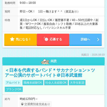
9:00～18:00
勤務時間
即日～OK！ 1日～働けます＾＾（規定あり）
期間
週1日からOK
/
日払いOK
/
履歴書不要
/
40～50代活躍中
/
副
特徴
業・WワークOK
/
服装自由
/
シフト勤務
/
10名以上の大量募
集
/
電話対応なし
/
パソコンスキル不要
気になる！
応募する
詳細へ
掲載日：2026.08.03
未読
＜日本を代表するバンド＊サカナクション＞ツ
アー公演のサポートバイト＠日本武道館
アルバイト
職種未経験OK
社会人未経験OK
大学生歓迎
ブランクOK
時給1250円～
給与
交通費別途支給あり