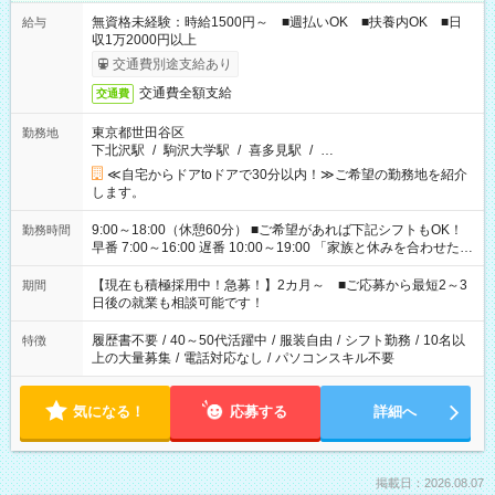
無資格未経験：時給1500円～ ■週払いOK ■扶養内OK ■日
給与
収1万2000円以上
交通費別途支給あり
交通費全額支給
交通費
東京都世田谷区
勤務地
下北沢駅
/
駒沢大学駅
/
喜多見駅
/
…
≪自宅からドアtoドアで30分以内！≫ご希望の勤務地を紹介
します。
9:00～18:00（休憩60分） ■ご希望があれば下記シフトもOK！
勤務時間
早番 7:00～16:00 遅番 10:00～19:00 「家族と休みを合わせた
い」 「余裕を持って夕飯の準備がしたい」 「できれば残業はし
たくない」 など、ご希望を教えてくださいね。 ※Wワーク希望
【現在も積極採用中！急募！】2カ月～ ■ご応募から最短2～3
期間
の方へ 今ご覧のお仕事で希望する勤務時間と、もう1つのお仕事
日後の就業も相談可能です！
の勤務時間。 合計で週40時間を超える場合は応募できません。
履歴書不要
/
40～50代活躍中
/
服装自由
/
シフト勤務
/
10名以
特徴
上の大量募集
/
電話対応なし
/
パソコンスキル不要
気になる！
応募する
詳細へ
掲載日：2026.08.07