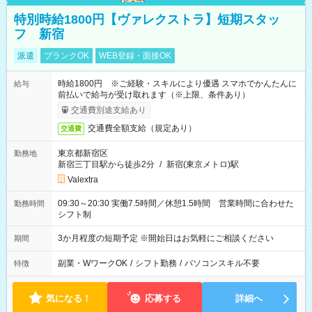
特別時給1800円【ヴァレクストラ】短期スタッ
フ 新宿
派遣
ブランクOK
WEB登録・面接OK
時給1800円 ※ご経験・スキルにより優遇 スマホでかんたんに
給与
前払いで給与が受け取れます（※上限、条件あり）
交通費別途支給あり
交通費全額支給（規定あり）
交通費
東京都新宿区
勤務地
新宿三丁目駅から徒歩2分
/
新宿(東京メトロ)駅
Valextra
09:30～20:30 実働7.5時間／休憩1.5時間 営業時間に合わせた
勤務時間
シフト制
3か月程度の短期予定 ※開始日はお気軽にご相談ください
期間
副業・WワークOK
/
シフト勤務
/
パソコンスキル不要
特徴
気になる！
応募する
詳細へ