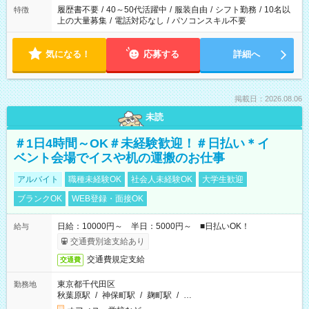
合は応募できません。
履歴書不要
/
40～50代活躍中
/
服装自由
/
シフト勤務
/
10名以
特徴
上の大量募集
/
電話対応なし
/
パソコンスキル不要
気になる！
応募する
詳細へ
掲載日：2026.08.06
未読
＃1日4時間～OK＃未経験歓迎！＃日払い＊イ
ベント会場でイスや机の運搬のお仕事
アルバイト
職種未経験OK
社会人未経験OK
大学生歓迎
ブランクOK
WEB登録・面接OK
日給：10000円～ 半日：5000円～ ■日払いOK！
給与
交通費別途支給あり
交通費規定支給
交通費
東京都千代田区
勤務地
秋葉原駅
/
神保町駅
/
麹町駅
/
…