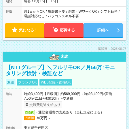
急募！8月15日・16日
期間
週1日からOK
/
履歴書不要
/
副業・WワークOK
/
シフト勤務
/
特徴
電話対応なし
/
パソコンスキル不要
気になる！
応募する
詳細へ
掲載日：2026.08.07
未読
【NTTグループ】＼フルリモOK／月56万↑モニ
タリング検討・検証など
派遣
ブランクOK
WEB登録・面接OK
時給3,400円【月収例】約569,000円（時給3,400円×実働
給与
7.50h×21日+残業10h）+交通費
交通費別途支給あり
○通勤交通費の支給あり（当社規定による）
交通費
30万円～
月収例
東京都千代田区
勤務地