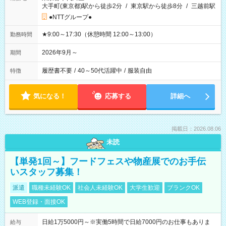
大手町(東京都)駅から徒歩2分
/
東京駅から徒歩8分
/
三越前駅
●NTTグループ●
★9:00～17:30（休憩時間 12:00～13:00）
勤務時間
2026年9月～
期間
履歴書不要
/
40～50代活躍中
/
服装自由
特徴
気になる！
応募する
詳細へ
掲載日：2026.08.06
未読
【単発1回～】フードフェスや物産展でのお手伝
いスタッフ募集！
派遣
職種未経験OK
社会人未経験OK
大学生歓迎
ブランクOK
WEB登録・面接OK
日給1万5000円～※実働5時間で日給7000円のお仕事もありま
給与