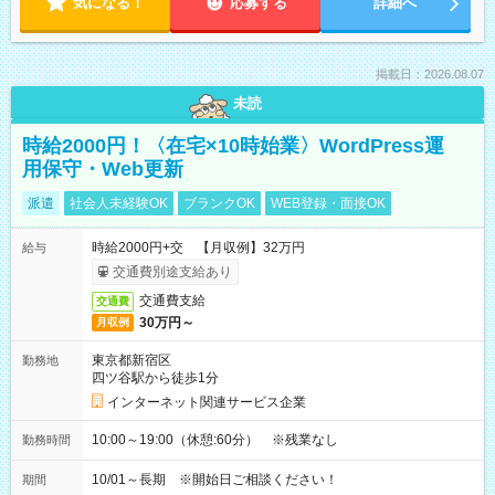
気になる！
応募する
詳細へ
掲載日：2026.08.07
未読
時給2000円！〈在宅×10時始業〉WordPress運
用保守・Web更新
派遣
社会人未経験OK
ブランクOK
WEB登録・面接OK
時給2000円+交 【月収例】32万円
給与
交通費別途支給あり
交通費支給
交通費
30万円～
月収例
東京都新宿区
勤務地
四ツ谷駅から徒歩1分
インターネット関連サービス企業
10:00～19:00（休憩:60分） ※残業なし
勤務時間
10/01～長期 ※開始日ご相談ください！
期間