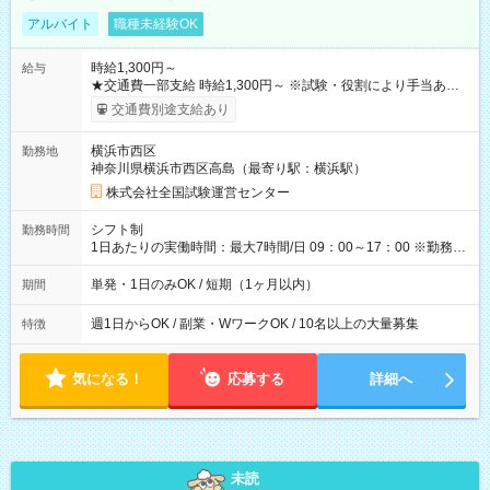
アルバイト
職種未経験OK
時給1,300円～
給与
★交通費一部支給 時給1,300円～ ※試験・役割により手当あり
※勤務回数により昇給あり 【即給（前払い）オプションあ
交通費別途支給あり
り！】 希望される場合、勤務から1週間ほどで給与の一部を受け
取れます。 ※手数料418円がかかります。 【過去試験日の収入
横浜市西区
勤務地
例】 ・河合塾模擬試験 8:30～17:30（休憩1時間） 時給1,300円
神奈川県横浜市西区高島（最寄り駅：横浜駅）
×8時間＝日収10,400円＋交通費 ※当日の役割により時給＋100
円の場合あり ・国家試験 7:00～13:30（休憩なし） 時給1,300
株式会社全国試験運営センター
円（役割手当＋100円）×6時間＝日収8,400円＋交通費 【試用期
間】試用期間なし
シフト制
勤務時間
1日あたりの実働時間：最大7時間/日 09：00～17：00 ※勤務時
間は 試験により異なります。
単発・1日のみOK / 短期（1ヶ月以内）
期間
週1日からOK / 副業・WワークOK / 10名以上の大量募集
特徴
気になる！
応募する
詳細へ
未読