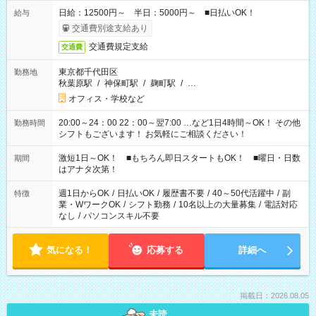
日給：12500円～ 半日：5000円～ ■日払いOK！
給与
交通費別途支給あり
交通費規定支給
交通費
東京都千代田区
勤務地
秋葉原駅
/
神保町駅
/
麹町駅
/
…
オフィス・学校など
20:00～24：00 22：00～翌7:00 …など1日4時間～OK！ その他
勤務時間
シフトもございます！ お気軽にご相談ください！
激短1日～OK！ ■もちろん即日スタートもOK！ ■曜日・日数
期間
はアナタ次第！
週1日からOK
/
日払いOK
/
履歴書不要
/
40～50代活躍中
/
副
特徴
業・WワークOK
/
シフト勤務
/
10名以上の大量募集
/
電話対応
なし
/
パソコンスキル不要
気になる！
応募する
詳細へ
掲載日：2026.08.05
未読