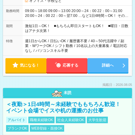
オフィス・学校など
09:00～18:00 09:00～13:00 20:00～24：00 22：00～31:00
勤務時間
20:00～24：00 22：00～翌7:00 …など1日4時間～OK！ その他
シフトもございます！ お気軽にご相談ください！
激短1日～OK！ ■もちろん即日スタートもOK！ ■曜日・日数
期間
はアナタ次第！
週1日からOK
/
日払いOK
/
履歴書不要
/
40～50代活躍中
/
副
特徴
業・WワークOK
/
シフト勤務
/
10名以上の大量募集
/
電話対応
なし
/
パソコンスキル不要
気になる！
応募する
詳細へ
掲載日：2026.08.05
未読
＜夜勤＞1日4時間～未経験でももちろん歓迎！
イベント会場でイスや机の運搬のお仕事
アルバイト
職種未経験OK
社会人未経験OK
大学生歓迎
ブランクOK
WEB登録・面接OK