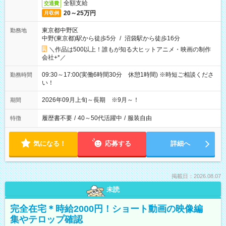
全額支給
交通費
20～25万円
月収例
東京都中野区
勤務地
中野(東京都)駅から徒歩5分
/
沼袋駅から徒歩16分
＼作品は500以上！誰もが知る大ヒットアニメ・映画の制作
会社+*／
09:30～17:00(実働6時間30分 休憩1時間) ※時短ご相談くださ
勤務時間
い！
2026年09月上旬～長期 ※9月～！
期間
履歴書不要
/
40～50代活躍中
/
服装自由
特徴
気になる！
応募する
詳細へ
掲載日：2026.08.07
未読
完全在宅＊時給2000円！ショート動画の映像編
集やテロップ確認