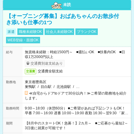
未読
【オープニング募集】おばあちゃんのお散歩付
き添いも仕事の1つ
派遣
職種未経験OK
社会人未経験OK
ブランクOK
WEB登録・面接OK
無資格未経験：時給1500円～ ■週払いOK ■扶養内OK ■日
給与
収1万2000円以上
交通費別途支給あり
交通費全額支給
交通費
東京都豊島区
勤務地
巣鴨駅
/
目白駅
/
北池袋駅
/
…
≪自宅からドアtoドアで30分以内！≫ご希望の勤務地を紹介
します。
9:00～18:00（休憩60分） ■ご希望があれば下記シフトもOK！
勤務時間
早番 7:00～16:00 遅番 10:00～19:00 夜勤 16:30～翌9:30 「家族
と休みを合わせたい」 「余裕を持って夕飯の準備がしたい」
「できれば残業はしたくない」 など、ご希望を教えてください
【8月中のスタートOK！急募！】2カ月～ ■ご応募から最短2～
期間
ね。 ※Wワーク希望の方へ 今ご覧のお仕事で希望する勤務時間
3日後に就業が可能です！
と、もう1つのお仕事の勤務時間。 合計で週40時間を超える場