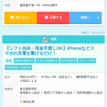
履歴書不要
/
40～50代活躍中
特徴
気になる！
応募する
詳細へ
掲載日：2026.08.07
未読
【シフト自由・現金手渡しOK】iPhoneなどス
マホの充電を繋げるだけ！
派遣
職種未経験OK
社会人未経験OK
大学生歓迎
ブランクOK
WEB登録・面接OK
時給1414円～ ▼日払いOK（規定あり） ■初勤務手当あり
給与
※規定による
東京都新宿区
勤務地
新宿駅から徒歩
/
新宿三丁目駅から徒歩
/
高田馬場駅から徒歩
/
…
物流企業