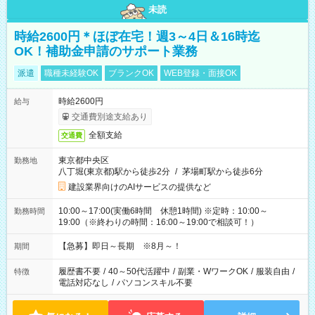
未読
時給2600円＊ほぼ在宅！週3～4日＆16時迄
OK！補助金申請のサポート業務
派遣
職種未経験OK
ブランクOK
WEB登録・面接OK
時給2600円
給与
交通費別途支給あり
全額支給
交通費
東京都中央区
勤務地
八丁堀(東京都)駅から徒歩2分
/
茅場町駅から徒歩6分
建設業界向けのAIサービスの提供など
10:00～17:00(実働6時間 休憩1時間) ※定時：10:00～
勤務時間
19:00（※終わりの時間：16:00～19:00で相談可！）
【急募】即日～長期 ※8月～！
期間
履歴書不要
/
40～50代活躍中
/
副業・WワークOK
/
服装自由
/
特徴
電話対応なし
/
パソコンスキル不要