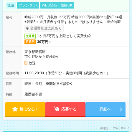
派遣
ブランクOK
WEB登録・面接OK
時給2000円 月収例 33万円 時給2000円×実働8h×週5日×4週
給与
+残業5h ※月収例を保証するものではありません。※給与即受
取りサービス利用可（利用条件有）
交通費別途支給あり
1ヶ月3万円を上限として実費支給
交通費
30万円～
月収例
東京都新宿区
勤務地
市ケ谷駅から徒歩3分
放送
11:00-20:00（休憩60分）実働8時間（残業少なめ！）
勤務時間
即日～長期 ※開始日相談OK
期間
履歴書不要
特徴
気になる！
応募する
詳細へ
掲載日：2026.08.07