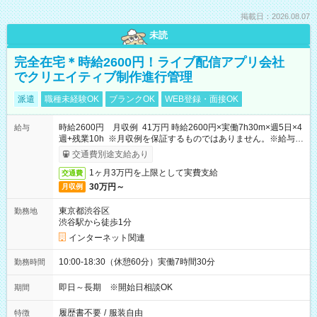
掲載日：2026.08.07
未読
完全在宅＊時給2600円！ライブ配信アプリ会社
でクリエイティブ制作進行管理
派遣
職種未経験OK
ブランクOK
WEB登録・面接OK
時給2600円 月収例 41万円 時給2600円×実働7h30m×週5日×4
給与
週+残業10h ※月収例を保証するものではありません。※給与即
受取りサービス利用可（利用条件有）
交通費別途支給あり
1ヶ月3万円を上限として実費支給
交通費
30万円～
月収例
東京都渋谷区
勤務地
渋谷駅から徒歩1分
インターネット関連
10:00-18:30（休憩60分）実働7時間30分
勤務時間
即日～長期 ※開始日相談OK
期間
履歴書不要
/
服装自由
特徴