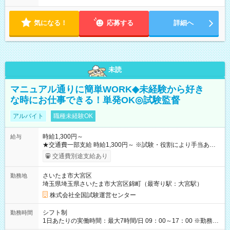
気になる！
応募する
詳細へ
未読
マニュアル通りに簡単WORK◆未経験から好き
な時にお仕事できる！単発OK◎試験監督
アルバイト
職種未経験OK
時給1,300円～
給与
★交通費一部支給 時給1,300円～ ※試験・役割により手当あり
※勤務回数により昇給あり 【即給（前払い）オプションあ
交通費別途支給あり
り！】 希望される場合、勤務から1週間ほどで給与の一部を受け
取れます。 ※手数料418円がかかります。 【過去試験日の収入
さいたま市大宮区
勤務地
例】 ・河合塾模擬試験 8:30～17:30（休憩1時間） 時給1,300円
埼玉県埼玉県さいたま市大宮区錦町（最寄り駅：大宮駅）
×8時間＝日収10,400円＋交通費 ※当日の役割により時給＋100
円の場合あり ・国家試験 7:00～13:30（休憩なし） 時給1,300
株式会社全国試験運営センター
円（役割手当＋100円）×6時間＝日収8,400円＋交通費 【試用期
間】試用期間なし
シフト制
勤務時間
1日あたりの実働時間：最大7時間/日 09：00～17：00 ※勤務時
間は 試験により異なります。