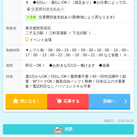
す ◆日払い・週払いOK！（規定あり）◆お仕事によって日給
も異なります
交通費別途支給あり
交通費別途支給あり(勤務地により異なります)
交通費
東京都世田谷区
勤務地
二子玉川駅
/
三軒茶屋駅
/
下北沢駅
/
…
イベント会場
▼シフト例 ・08：00～19：00 ・09：00～18：00 ・10：00～
勤務時間
17：00 ・13：00～22：00 ・16：00～21：00 など多数！ ※お
仕事により勤務時間が異なります
即日～OK！ ◆お好きな日1日～働けます ◆急募
期間
週1日からOK
/
日払いOK
/
履歴書不要
/
40～50代活躍中
/
副
特徴
業・WワークOK
/
服装自由
/
シフト勤務
/
10名以上の大量募
集
/
電話対応なし
/
パソコンスキル不要
気になる！
応募する
詳細へ
掲載日：2026.08.07
未読