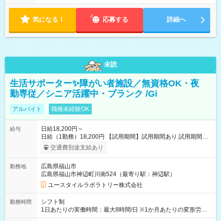
気になる！
応募する
詳細へ
未読
生活サポーター✨障がい者施設／無資格OK・夜
勤専従／シニア活躍中・ブランク /Gi
アルバイト
職種未経験OK
日給18,200円～
給与
日給（1勤務）18,200円 【試用期間】試用期間あり 試用期間の
長さ：3ヶ月 雇用形態、給与は本採用時と同じです。
交通費別途支給あり
広島県福山市
勤務地
広島県福山市神辺町川南524（最寄り駅：神辺駅）
ユースタイルラボラトリー株式会社
シフト制
勤務時間
1日あたりの実働時間：最大8時間/日 ※1か月あたりの変形労働
制（週平均40時間以内） 夜勤：17:00-翌09:00（休憩2時間）