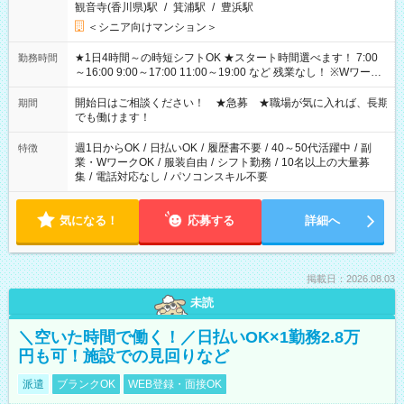
観音寺(香川県)駅
/
箕浦駅
/
豊浜駅
＜シニア向けマンション＞
★1日4時間～の時短シフトOK ★スタート時間選べます！ 7:00
勤務時間
～16:00 9:00～17:00 11:00～19:00 など 残業なし！ ※Wワーク
の場合、他のお仕事と合わせ週40時間超の就業はご案内できま
せん ※法令に基づき、週20時間以上勤務は社会保険への加入対
開始日はご相談ください！ ★急募 ★職場が気に入れば、長期
期間
象となります ※労働者派遣法（日雇い派遣の原則禁止）によ
でも働けます！
り、短時間・短期間の就業はご案内が難しい場合があります
週1日からOK
/
日払いOK
/
履歴書不要
/
40～50代活躍中
/
副
特徴
業・WワークOK
/
服装自由
/
シフト勤務
/
10名以上の大量募
集
/
電話対応なし
/
パソコンスキル不要
気になる！
応募する
詳細へ
掲載日：2026.08.03
未読
＼空いた時間で働く！／日払いOK×1勤務2.8万
円も可！施設での見回りなど
派遣
ブランクOK
WEB登録・面接OK