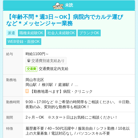
未読
【年齢不問＊週3日～OK】病院内でカルテ運び
など＊メッセンジャー業務
派遣
職種未経験OK
社会人未経験OK
ブランクOK
WEB登録・面接OK
時給1100円～
給与
交通費別途支給あり
交通費規定内支給
交通費
岡山市北区
勤務地
岡山駅
/
柳川駅
/
庭瀬駅
/
…
【勤務地選べます】病院・クリニック
9:00～17:00など ※ご希望の時間帯をご相談ください。 ※日勤、
勤務時間
夜勤のみ、変則的な勤務等も相談OK！
2ヶ月～OK ※スタート日はお気軽にご相談ください！
期間
履歴書不要
/
40～50代活躍中
/
服装自由
/
シフト勤務
/
10名以
特徴
上の大量募集
/
電話対応なし
/
パソコンスキル不要