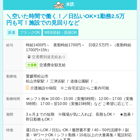
未読
＼空いた時間で働く！／日払いOK×1勤務2.5万
円も可！施設での見回りなど
派遣
ブランクOK
WEB登録・面接OK
時給1400円～ 夜勤時給1700円～ 日収2.5万円～（夜勤時給
給与
1700円×15h）
交通費別途支給あり
交通費全額支給
交通費
愛媛県松山市
勤務地
松山市駅駅
/
三津浜駅
/
道後公園駅
/
…
介護施設や病院 ※ご自宅近辺からご案内可能
≪シフト例≫ 10:00～15:00（実働5時間） 12:00～17:00（実働
勤務時間
5時間） 17:00～翌10:00（実働15時間）など ご希望に応じて、
働く時間は調整できます！ お気軽に担当へ相談ください！
3ヵ月までの短期 ※職場が気に入れば、長期もOK！ ★急募！
期間
即日勤務もOK！
週1日からOK
/
日払いOK
/
履歴書不要
/
40～50代活躍中
/
副
特徴
業・WワークOK
/
シフト勤務
/
10名以上の大量募集
/
電話対応