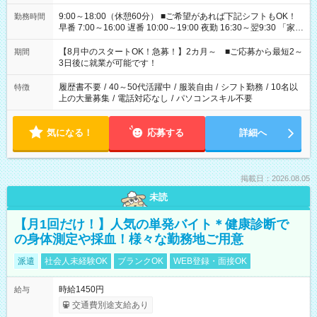
9:00～18:00（休憩60分） ■ご希望があれば下記シフトもOK！
勤務時間
早番 7:00～16:00 遅番 10:00～19:00 夜勤 16:30～翌9:30 「家族
と休みを合わせたい」 「余裕を持って夕飯の準備がしたい」
「できれば残業はしたくない」 など、ご希望を教えてください
【8月中のスタートOK！急募！】2カ月～ ■ご応募から最短2～
期間
ね。 ※Wワーク希望の方へ 今ご覧のお仕事で希望する勤務時間
3日後に就業が可能です！
と、もう1つのお仕事の勤務時間。 合計で週40時間を超える場
合は応募できません。
履歴書不要
/
40～50代活躍中
/
服装自由
/
シフト勤務
/
10名以
特徴
上の大量募集
/
電話対応なし
/
パソコンスキル不要
気になる！
応募する
詳細へ
掲載日：2026.08.05
未読
【月1回だけ！】人気の単発バイト＊健康診断で
の身体測定や採血！様々な勤務地ご用意
派遣
社会人未経験OK
ブランクOK
WEB登録・面接OK
時給1450円
給与
交通費別途支給あり