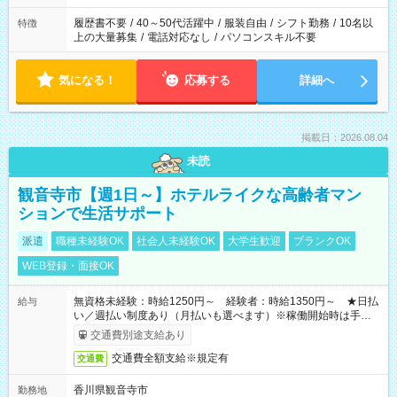
の勤務時間。 合計で週40時間を超える場合は応募できません。
履歴書不要
/
40～50代活躍中
/
服装自由
/
シフト勤務
/
10名以
特徴
上の大量募集
/
電話対応なし
/
パソコンスキル不要
気になる！
応募する
詳細へ
掲載日：2026.08.04
未読
観音寺市【週1日～】ホテルライクな高齢者マン
ションで生活サポート
派遣
職種未経験OK
社会人未経験OK
大学生歓迎
ブランクOK
WEB登録・面接OK
無資格未経験：時給1250円～ 経験者：時給1350円～ ★日払
給与
い／週払い制度あり（月払いも選べます）※稼働開始時は手続き
完了次第のお支払いとなります。
交通費別途支給あり
交通費全額支給※規定有
交通費
香川県観音寺市
勤務地