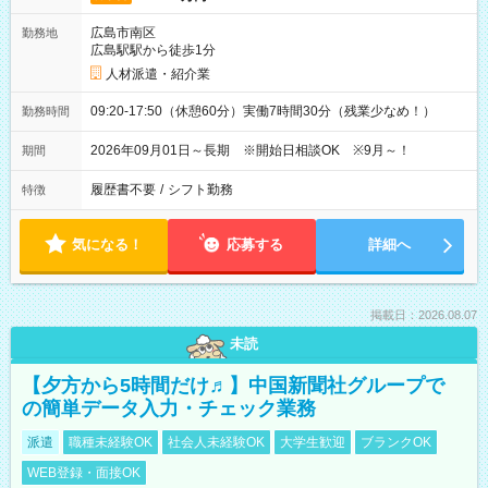
広島市南区
勤務地
広島駅駅から徒歩1分
人材派遣・紹介業
09:20-17:50（休憩60分）実働7時間30分（残業少なめ！）
勤務時間
2026年09月01日～長期 ※開始日相談OK ※9月～！
期間
履歴書不要
/
シフト勤務
特徴
気になる！
応募する
詳細へ
掲載日：2026.08.07
未読
【夕方から5時間だけ♬】中国新聞社グループで
の簡単データ入力・チェック業務
派遣
職種未経験OK
社会人未経験OK
大学生歓迎
ブランクOK
WEB登録・面接OK