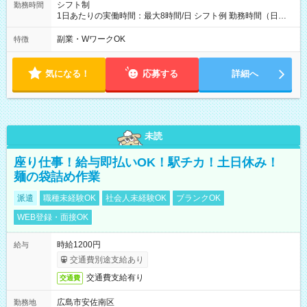
シフト制
勤務時間
1日あたりの実働時間：最大8時間/日 シフト例 勤務時間（日
勤）・8時～18時 （実働時間8時間 待機休憩2時間）（日勤1回
あたりの給与 2万円）
副業・WワークOK
特徴
気になる！
応募する
詳細へ
未読
座り仕事！給与即払いOK！駅チカ！土日休み！
麺の袋詰め作業
派遣
職種未経験OK
社会人未経験OK
ブランクOK
WEB登録・面接OK
時給1200円
給与
交通費別途支給あり
交通費支給有り
交通費
広島市安佐南区
勤務地