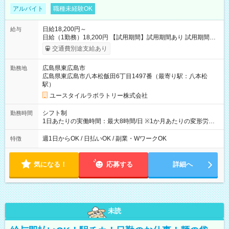
アルバイト
職種未経験OK
日給18,200円～
給与
日給（1勤務）18,200円 【試用期間】試用期間あり 試用期間の
長さ：3ヶ月 雇用形態、給与は本採用時と同じです。
交通費別途支給あり
広島県東広島市
勤務地
広島県東広島市八本松飯田6丁目1497番（最寄り駅：八本松
駅）
ユースタイルラボラトリー株式会社
シフト制
勤務時間
1日あたりの実働時間：最大8時間/日 ※1か月あたりの変形労働
制（週平均40時間以内） 夜勤：17:00-翌09:00（休憩2時間）
週1日からOK / 日払いOK / 副業・WワークOK
特徴
気になる！
応募する
詳細へ
未読