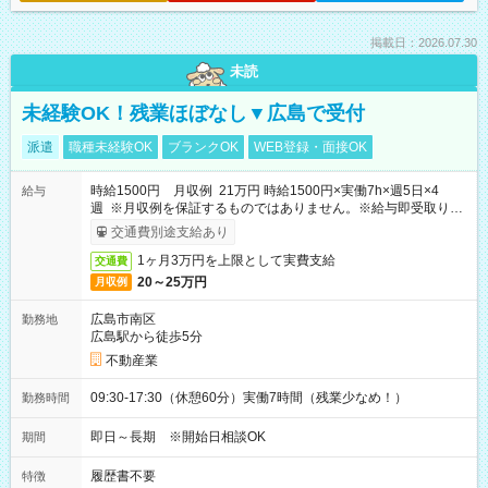
掲載日：2026.07.30
未読
未経験OK！残業ほぼなし▼広島で受付
派遣
職種未経験OK
ブランクOK
WEB登録・面接OK
時給1500円 月収例 21万円 時給1500円×実働7h×週5日×4
給与
週 ※月収例を保証するものではありません。※給与即受取りサ
ービス利用可（利用条件有）
交通費別途支給あり
1ヶ月3万円を上限として実費支給
交通費
20～25万円
月収例
広島市南区
勤務地
広島駅から徒歩5分
不動産業
09:30-17:30（休憩60分）実働7時間（残業少なめ！）
勤務時間
即日～長期 ※開始日相談OK
期間
履歴書不要
特徴