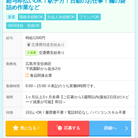
給与即払いOK！駅チカ！日勤のお仕事！麺の袋
詰め作業など
派遣
職種未経験OK
社会人未経験OK
ブランクOK
WEB登録・面接OK
時給1200円
給与
交通費別途支給あり
交通費支給有り
交通費
広島市安佐南区
勤務地
下祇園駅から徒歩2分
食品関連企業
6:00～15:00 ※表記のうち実働8時間です。
勤務時間
1ヶ月以上3ヶ月未満【ご応募から1週間以内(最短2日目)のスピ
期間
ード就業が可能】即日～
日払いOK
/
履歴書不要
/
電話対応なし
/
パソコンスキル不要
特徴
気になる！
応募する
詳細へ