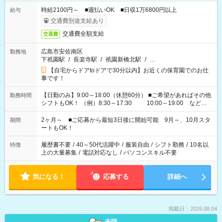
時給2100円～ ■週払いOK ■日収1万6800円以上
給与
交通費別途支給あり
交通費全額支給
交通費
広島市安佐南区
勤務地
下祇園駅
/
長楽寺駅
/
祇園新橋北駅
/
…
【自宅からドアtoドアで30分以内】お近くの保育園でのお仕
事です！
【日勤のみ】9:00～18:00（休憩60分） ■ご希望があればその他
勤務時間
シフトもOK！ （例）8:30～17:30 10:00～19:00 など
「家族とお休みを合わせたい」 「余裕を持って夕飯の準備がし
たい」 「できれば残業はしたくない」 など、ご希望があれば教
2ヶ月～ ■ご応募から最短3日後に開始可能 9月～、10月スタ
期間
えてくださいね。 ※Wワーク希望の方へ 今ご覧のお仕事で希望
ートもOK！
する勤務時間と、もう1つのお仕事の勤務時間。 合計で週40時
間を超える場合は応募できません
履歴書不要
/
40～50代活躍中
/
服装自由
/
シフト勤務
/
10名以
特徴
上の大量募集
/
電話対応なし
/
パソコンスキル不要
気になる！
応募する
詳細へ
掲載日：2026.08.04
未読