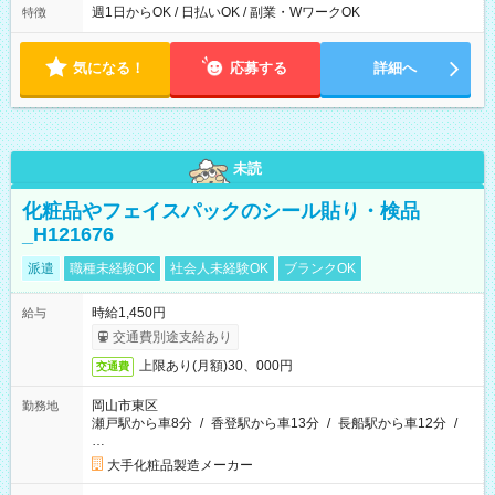
週1日からOK / 日払いOK / 副業・WワークOK
特徴
気になる！
応募する
詳細へ
未読
化粧品やフェイスパックのシール貼り・検品
_H121676
派遣
職種未経験OK
社会人未経験OK
ブランクOK
時給1,450円
給与
交通費別途支給あり
上限あり(月額)30、000円
交通費
岡山市東区
勤務地
瀬戸駅から車8分
/
香登駅から車13分
/
長船駅から車12分
/
…
大手化粧品製造メーカー