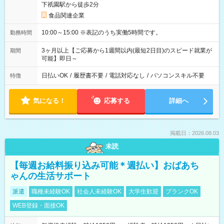
下祇園駅から徒歩2分
食品関連企業
10:00～15:00 ※表記のうち実働5時間です。
勤務時間
3ヶ月以上【ご応募から1週間以内(最短2日目)のスピード就業が
期間
可能】即日～
日払いOK
/
履歴書不要
/
電話対応なし
/
パソコンスキル不要
特徴
気になる！
応募する
詳細へ
掲載日：2026.08.03
未読
【毎週お給料振り込み可能＊週払い】おばあち
ゃんの生活サポート
派遣
職種未経験OK
社会人未経験OK
大学生歓迎
ブランクOK
WEB登録・面接OK