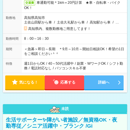
車通勤可能＊1km＝20円計算 ★車・自転車・バイク
交通費
OK！
高知県高知市
勤務地
土佐山田駅から車
/
土佐久礼駅から車
/
高知駅から車
/
…
高知県内、複数勤務地ご用意してます！
8：00～16：30
勤務時間
＜急募＞即日～長期 ＊9月～10月～開始日相談OK！希望の1日
期間
をご相談ください＾＾
週1日からOK
/
40～50代活躍中
/
副業・WワークOK
/
シフト勤
特徴
務
/
電話対応なし
/
パソコンスキル不要
気になる！
応募する
詳細へ
未読
生活サポーター✨障がい者施設／無資格OK・夜
勤専従／シニア活躍中・ブランク /Gi