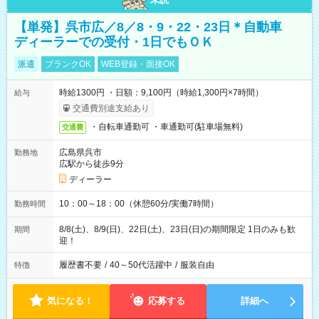
【単発】呉市広／8／8・9・22・23日＊自動車
ディーラーでの受付・1日でもＯＫ
派遣
ブランクOK
WEB登録・面接OK
時給1300円 ・日額：9,100円（時給1,300円×7時間）
給与
交通費別途支給あり
・自転車通勤可 ・車通勤可(駐車場無料)
交通費
広島県呉市
勤務地
広駅から徒歩9分
ディーラー
10：00～18：00（休憩60分/実働7時間）
勤務時間
8/8(土)、8/9(日)、22日(土)、23日(日)の期間限定 1日のみも歓
期間
迎！
履歴書不要
/
40～50代活躍中
/
服装自由
特徴
気になる！
応募する
詳細へ