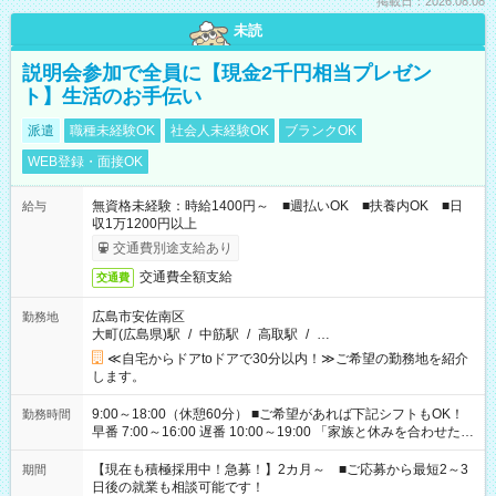
掲載日：2026.08.08
未読
説明会参加で全員に【現金2千円相当プレゼン
ト】生活のお手伝い
派遣
職種未経験OK
社会人未経験OK
ブランクOK
WEB登録・面接OK
無資格未経験：時給1400円～ ■週払いOK ■扶養内OK ■日
給与
収1万1200円以上
交通費別途支給あり
交通費全額支給
交通費
広島市安佐南区
勤務地
大町(広島県)駅
/
中筋駅
/
高取駅
/
…
≪自宅からドアtoドアで30分以内！≫ご希望の勤務地を紹介
します。
9:00～18:00（休憩60分） ■ご希望があれば下記シフトもOK！
勤務時間
早番 7:00～16:00 遅番 10:00～19:00 「家族と休みを合わせた
い」 「余裕を持って夕飯の準備がしたい」 「できれば残業はし
たくない」 など、ご希望を教えてくださいね。 ※Wワーク希望
【現在も積極採用中！急募！】2カ月～ ■ご応募から最短2～3
期間
の方へ 今ご覧のお仕事で希望する勤務時間と、もう1つのお仕事
日後の就業も相談可能です！