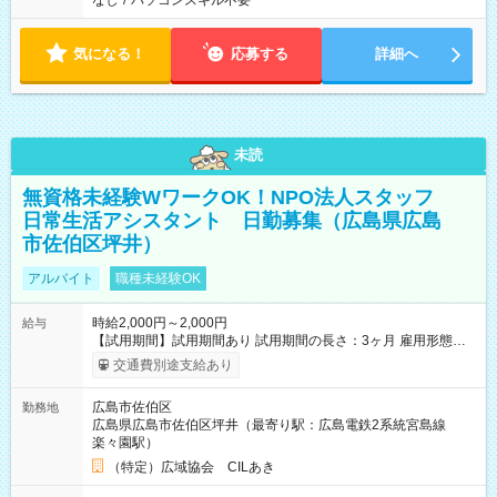
なし
/
パソコンスキル不要
気になる！
応募する
詳細へ
未読
無資格未経験WワークOK！NPO法人スタッフ
日常生活アシスタント 日勤募集（広島県広島
市佐伯区坪井）
アルバイト
職種未経験OK
時給2,000円～2,000円
給与
【試用期間】試用期間あり 試用期間の長さ：3ヶ月 雇用形態、
給与は本採用時と同じです。
交通費別途支給あり
広島市佐伯区
勤務地
広島県広島市佐伯区坪井（最寄り駅：広島電鉄2系統宮島線
楽々園駅）
（特定）広域協会 CILあき