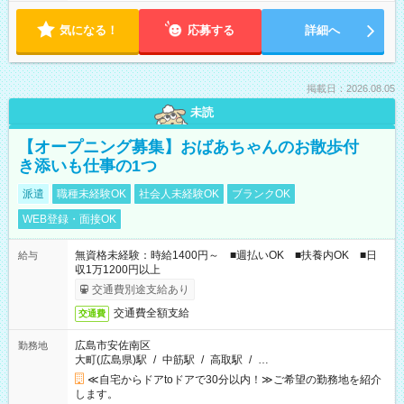
気になる！
応募する
詳細へ
掲載日：2026.08.05
未読
【オープニング募集】おばあちゃんのお散歩付
き添いも仕事の1つ
派遣
職種未経験OK
社会人未経験OK
ブランクOK
WEB登録・面接OK
無資格未経験：時給1400円～ ■週払いOK ■扶養内OK ■日
給与
収1万1200円以上
交通費別途支給あり
交通費全額支給
交通費
広島市安佐南区
勤務地
大町(広島県)駅
/
中筋駅
/
高取駅
/
…
≪自宅からドアtoドアで30分以内！≫ご希望の勤務地を紹介
します。