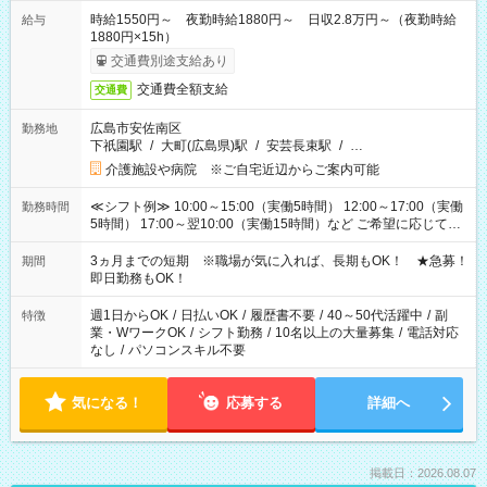
時給1550円～ 夜勤時給1880円～ 日収2.8万円～（夜勤時給
給与
1880円×15h）
交通費別途支給あり
交通費全額支給
交通費
広島市安佐南区
勤務地
下祇園駅
/
大町(広島県)駅
/
安芸長束駅
/
…
介護施設や病院 ※ご自宅近辺からご案内可能
≪シフト例≫ 10:00～15:00（実働5時間） 12:00～17:00（実働
勤務時間
5時間） 17:00～翌10:00（実働15時間）など ご希望に応じて、
働く時間は調整できます！ お気軽に担当へ相談ください！
3ヵ月までの短期 ※職場が気に入れば、長期もOK！ ★急募！
期間
即日勤務もOK！
週1日からOK
/
日払いOK
/
履歴書不要
/
40～50代活躍中
/
副
特徴
業・WワークOK
/
シフト勤務
/
10名以上の大量募集
/
電話対応
なし
/
パソコンスキル不要
気になる！
応募する
詳細へ
掲載日：2026.08.07