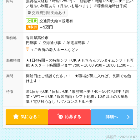
無資格未経験：時給1250円～ 経験者：時給1350円～★日払い
給与
／週払い制度あり（月払いも選べます）※稼働開始時は手続き完
了次第のお支払いとなります。
交通費別途支給あり
交通費支給※規定有
交通費
～5万円
月収例
香川県高松市
勤務地
円座駅
/
空港通り駅
/
琴電屋島駅
/
…
＜ご近所の老人ホームなど＞
★1日4時間～の時短シフトOK ★もちろんフルタイムシフトも可
勤務時間
能 ★スタート時間選べます 7:00～16:00 9:00～18:00 11:00～
20:00 など 残業なし！ ※Wワークの場合、他のお仕事と合わせ
週40時間超の就業はご案内できません ※法令に基づき、週20時
開始日はご相談ください！ ★職場が気に入れば、長期でも働
期間
間以上勤務は社会保険への加入対象となります ※労働者派遣法
けます！
（日雇い派遣の原則禁止）により、短時間・短期間の就業はご
案内が難しい場合があります
週1日からOK
/
日払いOK
/
履歴書不要
/
40～50代活躍中
/
副
特徴
業・WワークOK
/
服装自由
/
シフト勤務
/
10名以上の大量募
集
/
電話対応なし
/
パソコンスキル不要
気になる！
応募する
詳細へ
掲載日：2026.08.07