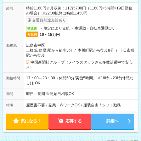
時給1160円☆月収例：11万5700円（1160円×5時間×19日勤務
給与
の場合） ※22:00以降は時給1,450円
交通費別途支給あり
・規定により支給 ・車通勤・自転車通勤OK
交通費
10～15万円
月収例
広島市中区
勤務地
土橋(広島県)駅から徒歩5分
/
本川町駅から徒歩8分
/
十日市町
駅から徒歩
中国新聞社グループ（メイツスタッフさん多数活躍中で安心
♬）
17：00～23：00（休憩60分/実働5時間） ※18時～23時(休憩な
勤務時間
し)もOK
即日～長期 ※開始日相談OK
期間
履歴書不要
/
副業・WワークOK
/
服装自由
/
シフト勤務
特徴
気になる！
応募する
詳細へ