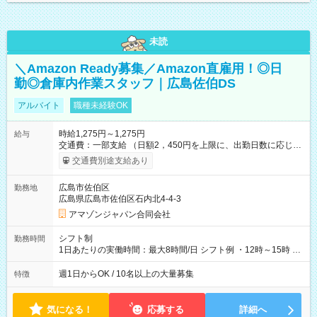
未読
＼Amazon Ready募集／Amazon直雇用！◎日
勤◎倉庫内作業スタッフ｜広島佐伯DS
アルバイト
職種未経験OK
時給1,275円～1,275円
給与
交通費：一部支給 （日額2，450円を上限に、出勤日数に応じて
実費支給） ※22:00～翌5:00までは時給25%UP！ ■給与前払い
交通費別途支給あり
制度あり ※前払い額の上限あり、手数料無料（Amazon負担）
そのほか所定の条件が適用されます 【試用期間】試用期間なし
広島市佐伯区
勤務地
広島県広島市佐伯区石内北4-4-3
アマゾンジャパン合同会社
シフト制
勤務時間
1日あたりの実働時間：最大8時間/日 シフト例 ・12時～15時 入
社後、就業可能シフトをご確認の上、申請してください。
週1日からOK / 10名以上の大量募集
特徴
気になる！
応募する
詳細へ