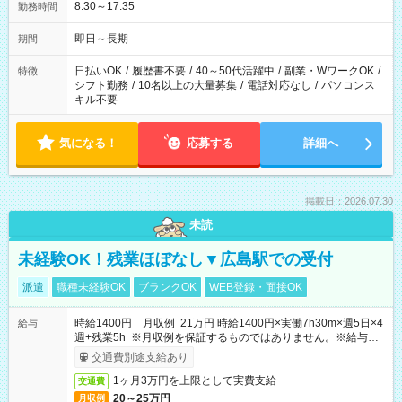
8:30～17:35
勤務時間
即日～長期
期間
日払いOK
/
履歴書不要
/
40～50代活躍中
/
副業・WワークOK
/
特徴
シフト勤務
/
10名以上の大量募集
/
電話対応なし
/
パソコンス
キル不要
気になる！
応募する
詳細へ
掲載日：2026.07.30
未読
未経験OK！残業ほぼなし▼広島駅での受付
派遣
職種未経験OK
ブランクOK
WEB登録・面接OK
時給1400円 月収例 21万円 時給1400円×実働7h30m×週5日×4
給与
週+残業5h ※月収例を保証するものではありません。※給与即
受取りサービス利用可（利用条件有）
交通費別途支給あり
1ヶ月3万円を上限として実費支給
交通費
20～25万円
月収例