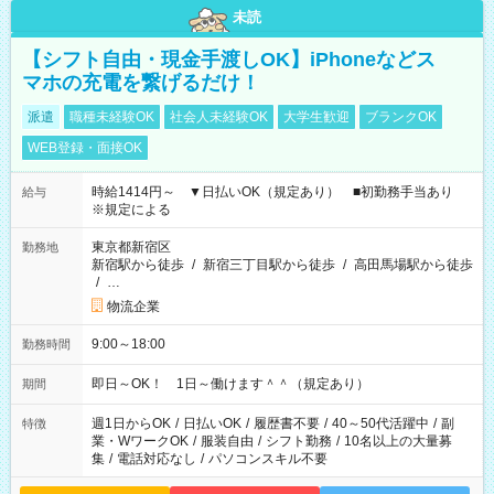
未読
【シフト自由・現金手渡しOK】iPhoneなどス
マホの充電を繋げるだけ！
派遣
職種未経験OK
社会人未経験OK
大学生歓迎
ブランクOK
WEB登録・面接OK
時給1414円～ ▼日払いOK（規定あり） ■初勤務手当あり
給与
※規定による
東京都新宿区
勤務地
新宿駅から徒歩
/
新宿三丁目駅から徒歩
/
高田馬場駅から徒歩
/
…
物流企業
9:00～18:00
勤務時間
即日～OK！ 1日～働けます＾＾（規定あり）
期間
週1日からOK
/
日払いOK
/
履歴書不要
/
40～50代活躍中
/
副
特徴
業・WワークOK
/
服装自由
/
シフト勤務
/
10名以上の大量募
集
/
電話対応なし
/
パソコンスキル不要