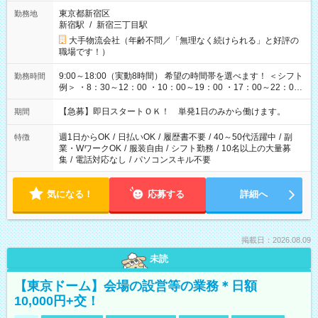
東京都新宿区
勤務地
新宿駅
/
新宿三丁目駅
大手物流会社（年齢不問／「無理なく続けられる」と好評の
職場です！）
9:00～18:00（実動8時間） 希望の時間帯を選べます！ ＜シフト
勤務時間
例＞ ・8：30～12：00 ・10：00～19：00 ・17：00～22：00
・13：00～22：00 ・22：00～翌6：00 など
【急募】即日スタートＯＫ！ 単発1日のみから働けます。
期間
週1日からOK
/
日払いOK
/
履歴書不要
/
40～50代活躍中
/
副
特徴
業・WワークOK
/
服装自由
/
シフト勤務
/
10名以上の大量募
集
/
電話対応なし
/
パソコンスキル不要
気になる！
応募する
詳細へ
掲載日：2026.08.09
未読
【東京ドーム】会場の設営等の業務＊日額
10,000円+交！