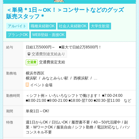
＜単発＊1日～OK！＞コンサートなどのグッズ
販売スタッフ＊
アルバイト
職種未経験OK
社会人未経験OK
大学生歓迎
ブランクOK
WEB登録・面接OK
日給1万5000円～ ■最大で日給2万8500円！
給与
交通費別途支給あり
交通費規定支給
交通費
横浜市西区
勤務地
横浜駅
/
みなとみらい駅
/
西横浜駅
/
…
イベント会場
＜シフト例＞ いろいろなシフトで働けます！ ■7:00-24:00
勤務時間
■8:00-21:00 ■9:00-21:00 ■18:00-翌7:00 ■20:30-翌11:00 など
単発1日～OK!
期間
週1日からOK
/
日払いOK
/
履歴書不要
/
40～50代活躍中
/
副
特徴
業・WワークOK
/
服装自由
/
シフト勤務
/
電話対応なし
/
パソ
コンスキル不要