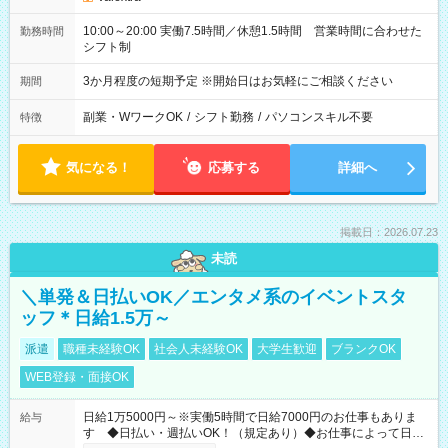
10:00～20:00 実働7.5時間／休憩1.5時間 営業時間に合わせた
勤務時間
シフト制
3か月程度の短期予定 ※開始日はお気軽にご相談ください
期間
副業・WワークOK
/
シフト勤務
/
パソコンスキル不要
特徴
気になる！
応募する
詳細へ
掲載日：2026.07.23
未読
＼単発＆日払いOK／エンタメ系のイベントスタ
ッフ＊日給1.5万～
派遣
職種未経験OK
社会人未経験OK
大学生歓迎
ブランクOK
WEB登録・面接OK
日給1万5000円～※実働5時間で日給7000円のお仕事もありま
給与
す ◆日払い・週払いOK！（規定あり）◆お仕事によって日給