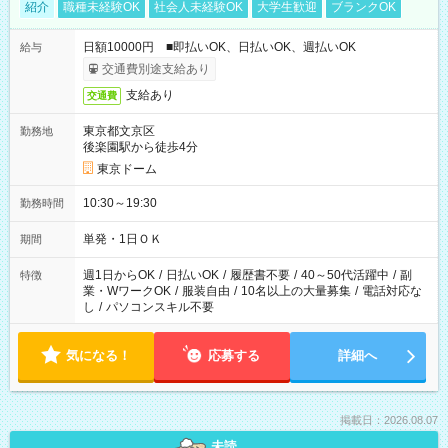
紹介
職種未経験OK
社会人未経験OK
大学生歓迎
ブランクOK
日額10000円 ■即払いOK、日払いOK、週払いOK
給与
交通費別途支給あり
支給あり
交通費
東京都文京区
勤務地
後楽園駅から徒歩4分
東京ドーム
10:30～19:30
勤務時間
単発・1日ＯＫ
期間
週1日からOK
/
日払いOK
/
履歴書不要
/
40～50代活躍中
/
副
特徴
業・WワークOK
/
服装自由
/
10名以上の大量募集
/
電話対応な
し
/
パソコンスキル不要
気になる！
応募する
詳細へ
掲載日：2026.08.07
未読