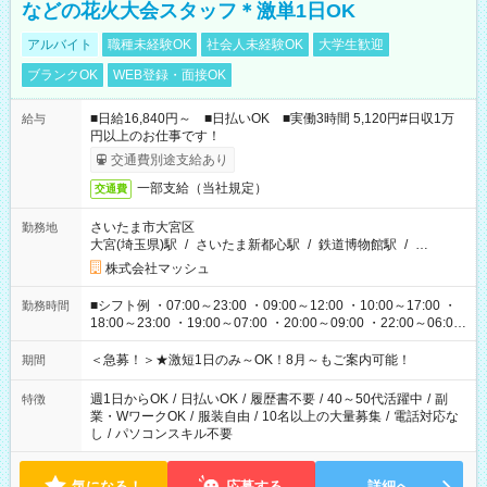
などの花火大会スタッフ＊激単1日OK
アルバイト
職種未経験OK
社会人未経験OK
大学生歓迎
ブランクOK
WEB登録・面接OK
■日給16,840円～ ■日払いOK ■実働3時間 5,120円#日収1万
給与
円以上のお仕事です！
交通費別途支給あり
一部支給（当社規定）
交通費
さいたま市大宮区
勤務地
大宮(埼玉県)駅
/
さいたま新都心駅
/
鉄道博物館駅
/
…
株式会社マッシュ
■シフト例 ・07:00～23:00 ・09:00～12:00 ・10:00～17:00 ・
勤務時間
18:00～23:00 ・19:00～07:00 ・20:00～09:00 ・22:00～06:00
etc ★最短3時間で5,120円のお仕事から／15時間で2万円近く稼
げるお仕事も！ ご希望のお時間に合わせてご紹介！ ※シフトは
＜急募！＞★激短1日のみ～OK！8月～もご案内可能！
期間
現場によって異なります。 ※勿論、休憩時間はあるのでご安心
ください！
週1日からOK
/
日払いOK
/
履歴書不要
/
40～50代活躍中
/
副
特徴
業・WワークOK
/
服装自由
/
10名以上の大量募集
/
電話対応な
し
/
パソコンスキル不要
気になる！
応募する
詳細へ