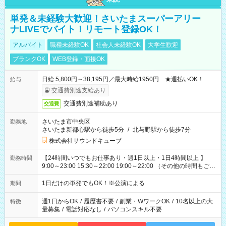
単発＆未経験大歓迎！さいたまスーパーアリー
ナLIVEでバイト！リモート登録OK！
アルバイト
職種未経験OK
社会人未経験OK
大学生歓迎
ブランクOK
WEB登録・面接OK
日給 5,800円～38,195円／最大時給1950円 ★週払いOK！
給与
交通費別途支給あり
交通費別途補助あり
交通費
さいたま市中央区
勤務地
さいたま新都心駅から徒歩5分
/
北与野駅から徒歩7分
株式会社サウンドキューブ
【24時間いつでもお仕事あり・週1日以上・1日4時間以上 】
勤務時間
9:00～23:00 15:30～22:00 19:00～22:00 （その他の時間もござ
います！） 19:00～23:30 21:00～翌5:00 etc... ※上記シフトは
一例です。現場により、時間が異なります！ ※イベントが早く
1日だけの単発でもOK！※公演による
期間
終わった際でも、その日の予定分のお給料を全支給！
週1日からOK
/
履歴書不要
/
副業・WワークOK
/
10名以上の大
特徴
量募集
/
電話対応なし
/
パソコンスキル不要