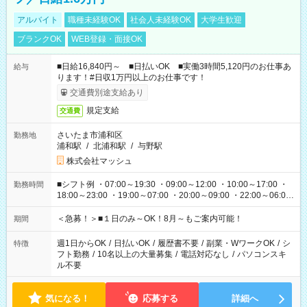
アルバイト
職種未経験OK
社会人未経験OK
大学生歓迎
ブランクOK
WEB登録・面接OK
■日給16,840円～ ■日払いOK ■実働3時間5,120円のお仕事あ
給与
ります！#日収1万円以上のお仕事です！
交通費別途支給あり
規定支給
交通費
さいたま市浦和区
勤務地
浦和駅
/
北浦和駅
/
与野駅
株式会社マッシュ
■シフト例 ・07:00～19:30 ・09:00～12:00 ・10:00～17:00 ・
勤務時間
18:00～23:00 ・19:00～07:00 ・20:00～09:00 ・22:00～06:00
etc ★最短で3時間で5,120円のお仕事から 15時間で2万円近く稼
げるお仕事も！ ご希望のお時間に合わせてご紹介！ ※シフトは
＜急募！＞■１日のみ～OK！8月～もご案内可能！
期間
現場によって異なります。 ※勿論、休憩時間はあるのでご安心
ください！
週1日からOK
/
日払いOK
/
履歴書不要
/
副業・WワークOK
/
シ
特徴
フト勤務
/
10名以上の大量募集
/
電話対応なし
/
パソコンスキ
ル不要
気になる！
応募する
詳細へ