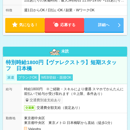
1日あたりの実働時間：最大5時間/日 11:00-19:00 └1日あたりの
実働時間：1-5時間 └上記の時間帯内であれば、いつでも勤務可
能！ └平日・土曜日の中で、お好きな曜日でご勤務いただけま
週1日からOK / 日払いOK / 副業・WワークOK
特徴
す！ 【シフト例】 ・11:00～14:00 ・16:30～19:00 ・13:00～
18:00 などのように、自由な働き方が可能なお仕事です！
気になる！
応募する
詳細へ
未読
特別時給1800円【ヴァレクストラ】短期スタッ
フ 日本橋
派遣
ブランクOK
WEB登録・面接OK
時給1800円 ※ご経験・スキルにより優遇 スマホでかんたんに
給与
前払いで給与が受け取れます（※上限、条件あり）
交通費別途支給あり
交通費全額支給（規定あり）
交通費
東京都中央区
勤務地
東京都中央区 東京メトロ 日本橋駅から直結（徒歩1分）
Valextra