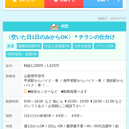
掲載日：2026.07.27
未読
〈空いた日1日のみからOK〉＊チラシの仕分け
派遣
職種未経験OK
社会人未経験OK
大学生歓迎
ブランクOK
WEB登録・面接OK
時給1,200円～1,625円
給与
山梨県甲府市
勤務地
甲府駅からバイク・車
/
南甲府駅からバイク・車
/
酒折駅から
バイク・車
/
…
■物流センターなど ■勤務地選べます
9:00～18:00 など 他にも ▼10:00～19:00 ▼18:00～21:00 など
勤務時間
のシフトあり！お気軽にご相談下さい！
1日だけの単発OK！＃8月～ ＃9月～
期間
週1日からOK
/
日払いOK
/
履歴書不要
/
40～50代活躍中
/
副
特徴