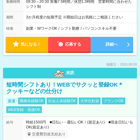
09:30～20:30 実働7.5時間／休憩1.5時間 営業時間に合わせた
勤務時間
シフト制
3か月程度の短期予定 ※開始日はお気軽にご相談ください
期間
副業・WワークOK
/
シフト勤務
/
パソコンスキル不要
特徴
気になる！
応募する
詳細へ
掲載日：2026.08.09
未読
短時間シフトあり！WEBでサクッと登録OK＊
クッキーなどの仕分け
派遣
職種未経験OK
社会人未経験OK
大学生歓迎
ブランクOK
WEB登録・面接OK
時給1500円 ■日払い・週払いOK！(規定あり) ■現金日払いも
給与
OK(規定あり)
交通費別途支給あり