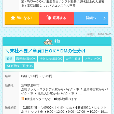
業・WワークOK
/
服装自由
/
シフト勤務
/
10名以上の大量募
集
/
電話対応なし
/
パソコンスキル不要
気になる！
応募する
詳細へ
掲載日：2026.08.05
未読
＼来社不要／単発1日OK＊DMの仕分け
派遣
職種未経験OK
社会人未経験OK
大学生歓迎
ブランクOK
WEB登録・面接OK
時給1,500円～1,875円
給与
茨城県鹿嶋市
勤務地
鹿島サッカースタジアム駅からバイク・車
/
鹿島神宮駅からバ
イク・車
/
鹿島大野駅からバイク・車
/
…
■物流センターなど ■勤務地選べます
【1日3時間～も相談OK!】午前中のみや18時以降などのシフト
勤務時間
あり！ シフト例 ▼9:00～12:00 ▼9:00～17:00 ▼10:00～19:00