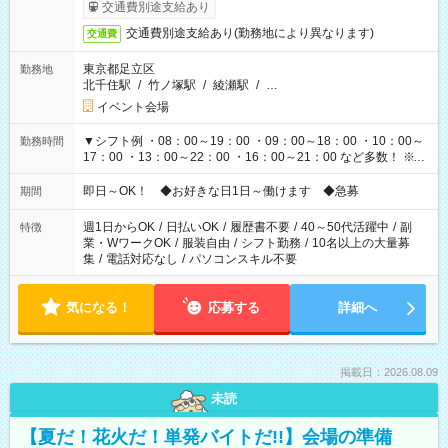
も異なります
交通費別途支給あり
交通費別途支給あり(勤務地により異なります)
交通費
東京都足立区
勤務地
北千住駅
/
竹ノ塚駅
/
綾瀬駅
/
…
イベント会場
▼シフト例 ・08：00～19：00 ・09：00～18：00 ・10：00～
勤務時間
17：00 ・13：00～22：00 ・16：00～21：00 など多数！ ※お
仕事により勤務時間が異なります
即日～OK！ ◆お好きな日1日～働けます ◆急募
期間
週1日からOK
/
日払いOK
/
履歴書不要
/
40～50代活躍中
/
副
特徴
業・WワークOK
/
服装自由
/
シフト勤務
/
10名以上の大量募
集
/
電話対応なし
/
パソコンスキル不要
気になる！
応募する
詳細へ
掲載日：2026.08.09
未読
【夏だ！花火だ！単発バイトだ!!】会場の準備