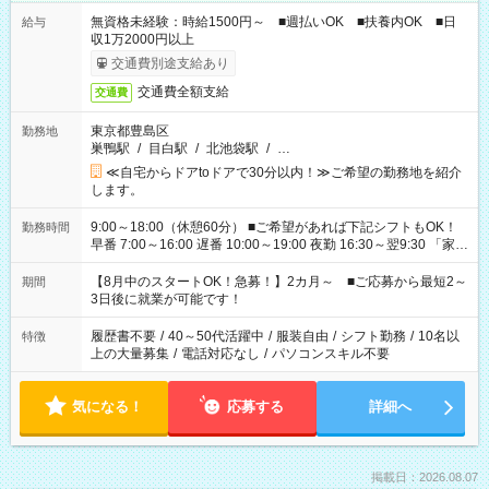
無資格未経験：時給1500円～ ■週払いOK ■扶養内OK ■日
給与
収1万2000円以上
交通費別途支給あり
交通費全額支給
交通費
東京都豊島区
勤務地
巣鴨駅
/
目白駅
/
北池袋駅
/
…
≪自宅からドアtoドアで30分以内！≫ご希望の勤務地を紹介
します。
9:00～18:00（休憩60分） ■ご希望があれば下記シフトもOK！
勤務時間
早番 7:00～16:00 遅番 10:00～19:00 夜勤 16:30～翌9:30 「家族
と休みを合わせたい」 「余裕を持って夕飯の準備がしたい」
「できれば残業はしたくない」 など、ご希望を教えてください
【8月中のスタートOK！急募！】2カ月～ ■ご応募から最短2～
期間
ね。 ※Wワーク希望の方へ 今ご覧のお仕事で希望する勤務時間
3日後に就業が可能です！
と、もう1つのお仕事の勤務時間。 合計で週40時間を超える場
合は応募できません。
履歴書不要
/
40～50代活躍中
/
服装自由
/
シフト勤務
/
10名以
特徴
上の大量募集
/
電話対応なし
/
パソコンスキル不要
気になる！
応募する
詳細へ
掲載日：2026.08.07