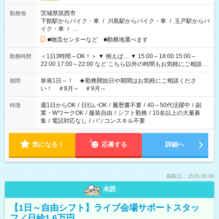
茨城県筑西市
勤務地
下館駅からバイク・車
/
川島駅からバイク・車
/
玉戸駅からバ
イク・車
/
…
■物流センターなど ■勤務地選べます
＜1日3時間～OK！＞ ▼ 例えば… ▼ 15:00～18:00 15:00～
勤務時間
22:00 17:00～22:00 など こちら以外の時間もお気軽にご相談く
ださい！
単発1日～！ ★勤務開始日や期間はお気軽にご相談くださ
期間
い！ ＃8月～ ＃9月～
週1日からOK
/
日払いOK
/
履歴書不要
/
40～50代活躍中
/
副
特徴
業・WワークOK
/
服装自由
/
シフト勤務
/
10名以上の大量募
集
/
電話対応なし
/
パソコンスキル不要
気になる！
応募する
詳細へ
掲載日：2026.08.06
未読
【1日～自由シフト】ライブ会場サポートスタッ
フ／日給1.6万円