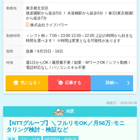
東京都文京区
勤務地
後楽園駅から徒歩5分
/
水道橋駅から徒歩5分
/
春日(東京都)駅
から徒歩7分
株式会社ライブパワー
＜シフト例＞ 7:00～23:00 13:30～22:00 上記の時間から好きな
勤務時間
時間を選べます！ ※時間は変更となる可能性があります
急募！8月15日・16日
期間
週1日からOK
/
履歴書不要
/
副業・WワークOK
/
シフト勤務
/
特徴
電話対応なし
/
パソコンスキル不要
気になる！
応募する
詳細へ
掲載日：2026.08.08
未読
【NTTグループ】＼フルリモOK／月56万↑モニ
タリング検討・検証など
派遣
ブランクOK
WEB登録・面接OK