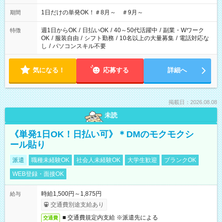
▼18:00～21:00
1日だけの単発OK！＃8月～ ＃9月～
期間
週1日からOK
/
日払いOK
/
40～50代活躍中
/
副業・Wワーク
特徴
OK
/
服装自由
/
シフト勤務
/
10名以上の大量募集
/
電話対応な
し
/
パソコンスキル不要
気になる！
応募する
詳細へ
掲載日：2026.08.08
未読
《単発1日OK！日払い可》＊DMのモクモクシ
ール貼り
派遣
職種未経験OK
社会人未経験OK
大学生歓迎
ブランクOK
WEB登録・面接OK
時給1,500円～1,875円
給与
交通費別途支給あり
■ 交通費規定内支給 ※派遣先による
交通費