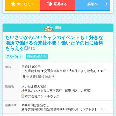
気になる！
応募する
詳細へ
未読
ちいさいかわいいキャラのイベントも！好きな
場所で働ける☆来社不要！働いたその日に給料
もらえる◎/T1
アルバイト
職種未経験OK
日給13,000円～
給与
＋交通費支給 ★交通費全額支給！ ┗案件により規定あり ★日払
いOK！（規定あり） ┗働いたその日に現金GET♪ お仕事後はコ
交通費別途支給あり
ンビニATMから 日払い分を引き落とせます！ 【試用期間】試
用期間なし
さいたま市大宮区
勤務地
埼玉県さいたま市大宮区錦町（最寄り駅：大宮駅）
株式会社ワンベルウッズ
勤務時間は指定なし
勤務時間
変形労働時間制 想定労働時間160時間/月 【シフト例】 ・8：00
～21：00