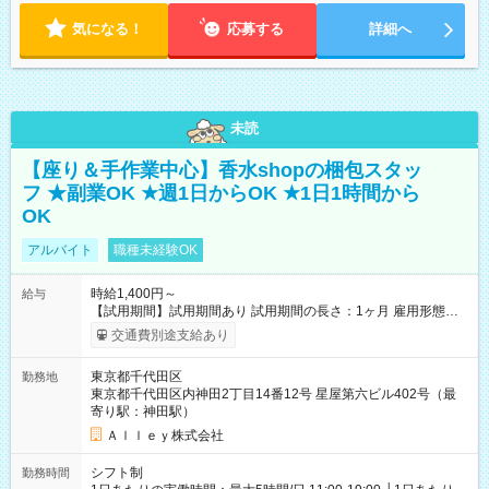
気になる！
応募する
詳細へ
未読
【座り＆手作業中心】香水shopの梱包スタッ
フ ★副業OK ★週1日からOK ★1日1時間から
OK
アルバイト
職種未経験OK
時給1,400円～
給与
【試用期間】試用期間あり 試用期間の長さ：1ヶ月 雇用形態、
給与は本採用時と同じです。
交通費別途支給あり
東京都千代田区
勤務地
東京都千代田区内神田2丁目14番12号 星屋第六ビル402号（最
寄り駅：神田駅）
Ａｌｌｅｙ株式会社
シフト制
勤務時間