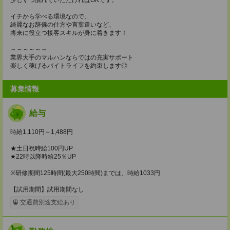
イチから学べる環境なので、
綺麗なお辞儀の仕方や言葉遣いなど、
将来に役立つ接客スキルが身に着きます！
～～～～～～
業界大手のマルハンならではの充実サポート
楽しく稼げるバイトライフを約束します◎
募集情報
給与
時給1,110円～1,488円
★土日祝時給100円UP
★22時以降時給25％UP
※研修期間125時間(最大250時間)までは、時給1033円
【試用期間】試用期間なし
交通費別途支給あり