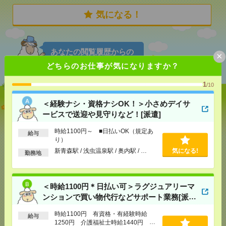
気になる！
あなたの閲覧履歴からの
×
おすすめ
どちらのお仕事が気になりますか？
1
/10
＜経験ナシ・資格ナシOK！＞小さめデイサ
＜経験ナシ・資格ナシOK！＞小さめデイサービスで
ービスで送迎や見守りなど！[派遣]
送迎や見守りなど！[派遣]
時給1100円～ ■日払いOK（規定あ
給与
[給 与]
時給1100円～ ■日払いOK（規定あり）
り）
[交通費]
交通費全額支給 ■ガソリン代も全額支給
新青森駅 / 浅虫温泉駅 / 奥内駅 / …
気になる!
（規定あり） ■無料駐車場もご相談ください
勤務地
気になる！
[勤務地]
新青森駅
/
浅虫温泉駅
/
奥内駅
/
…
＜時給1100円＊日払い可＞ラグジュアリーマ
＜時給1100円＊日払い可＞ラグジュアリーマンショ
ンションで買い物代行などサポート業務[派
ンで買い物代行などサポート業務[派遣]
遣]
時給1100円 有資格・有経験時給
給与
[給 与]
時給1100円 有資格・有経験時給1250
1250円 介護福祉士時給1440円 ■
円 介護福祉士時給1440円 ■日払いOK（規定あ