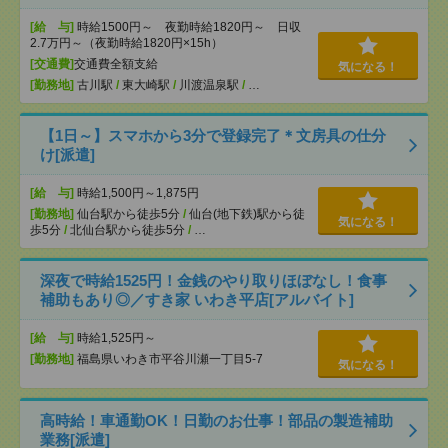
[給 与]
時給1500円～ 夜勤時給1820円～ 日収
2.7万円～（夜勤時給1820円×15h）
[交通費]
交通費全額支給
気になる！
[勤務地]
古川駅
/
東大崎駅
/
川渡温泉駅
/
…
【1日～】スマホから3分で登録完了＊文房具の仕分
け[派遣]
[給 与]
時給1,500円～1,875円
[勤務地]
仙台駅から徒歩5分
/
仙台(地下鉄)駅から徒
気になる！
歩5分
/
北仙台駅から徒歩5分
/
…
深夜で時給1525円！金銭のやり取りほぼなし！食事
補助もあり◎／すき家 いわき平店[アルバイト]
[給 与]
時給1,525円～
[勤務地]
福島県いわき市平谷川瀬一丁目5-7
気になる！
高時給！車通勤OK！日勤のお仕事！部品の製造補助
業務[派遣]