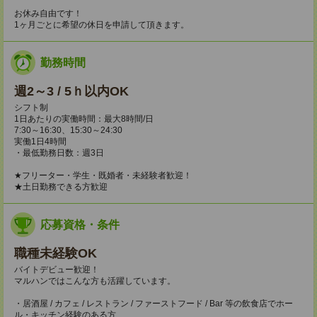
お休み自由です！
1ヶ月ごとに希望の休日を申請して頂きます。
勤務時間
週2～3 / 5ｈ以内OK
シフト制
1日あたりの実働時間：最大8時間/日
7:30～16:30、15:30～24:30
実働1日4時間
・最低勤務日数：週3日
★フリーター・学生・既婚者・未経験者歓迎！
★土日勤務できる方歓迎
応募資格・条件
職種未経験OK
バイトデビュー歓迎！
マルハンではこんな方も活躍しています。
・居酒屋 / カフェ / レストラン / ファーストフード / Bar 等の飲食店でホー
ル・キッチン経験のある方