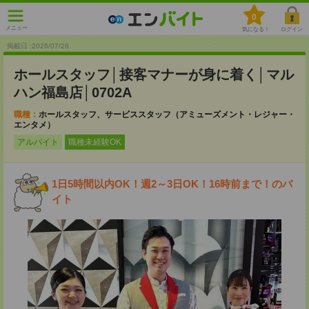
0
メニュー
気になる！
ログイン
掲載日 :2026
/
07
/
28
ホールスタッフ│接客マナーが身に着く│マル
ハン福島店│0702A
職種：
ホールスタッフ、サービススタッフ（アミューズメント・レジャー・
エンタメ）
アルバイト
職種未経験OK
1日5時間以内OK！週2～3日OK！16時前まで！のバ
イト