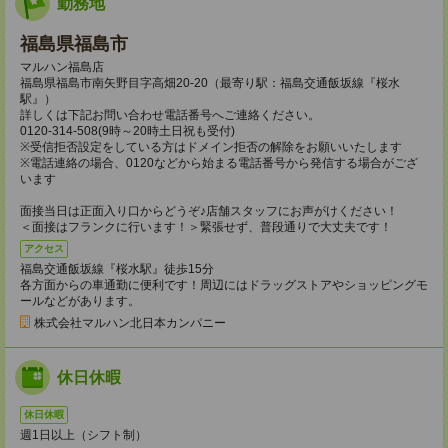
勤務地
福島県福島市
マルハン福島店
福島県福島市南矢野目字高畑20-20（最寄り駅：福島交通飯坂線『桜水
駅』）
詳しくは下記お問い合わせ電話番号へご連絡ください。
0120-314-508(9時～20時土日祝も受付)
※受信拒否設定をしている方はドメイン拒否の解除をお願いいたします
※電話連絡の場合、0120などから始まる電話番号から発信する場合がござ
います
面接当日は正面入り口からどうぞ♪店舗スタッフにお声がけください！
＜面接はフランクに行います！＞緊張せず、普段通りで大丈夫です！
アクセス
福島交通飯坂線『桜水駅』徒歩15分
各方面からの車通勤に便利です！周辺にはドラッグストアやショッピングモ
ールなどがあります。
株式会社マルハン北日本カンパニー
休日休暇
休日休暇
週1日以上（シフト制）