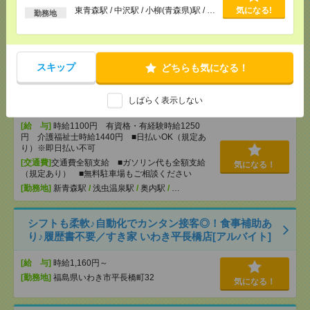
日払いOK（規定あり）※即日払い不
東青森駅 / 中沢駅 / 小柳(青森県)駅 / …
気になる!
り）※即日払い不可
勤務地
可
[交通費]
交通費全額支給 ■ガソリン代も全額支給
気になる！
（規定あり） ■無料駐車場もご相談ください
[勤務地]
東青森駅
/
中沢駅
/
小柳(青森県)駅
/
…
スキップ
どちらも気になる！
＜週2日～＊カンタン！＞高級マンションで買い物代
行などの生活サポート！[派遣]
しばらく表示しない
[給 与]
時給1100円 有資格・有経験時給1250
円 介護福祉士時給1440円 ■日払いOK（規定あ
り）※即日払い不可
[交通費]
交通費全額支給 ■ガソリン代も全額支給
気になる！
（規定あり） ■無料駐車場もご相談ください
[勤務地]
新青森駅
/
浅虫温泉駅
/
奥内駅
/
…
シフトも柔軟♪自動化でカンタン接客◎！食事補助あ
り♪履歴書不要／すき家 いわき平長橋店[アルバイト]
[給 与]
時給1,160円～
[勤務地]
福島県いわき市平長橋町32
気になる！