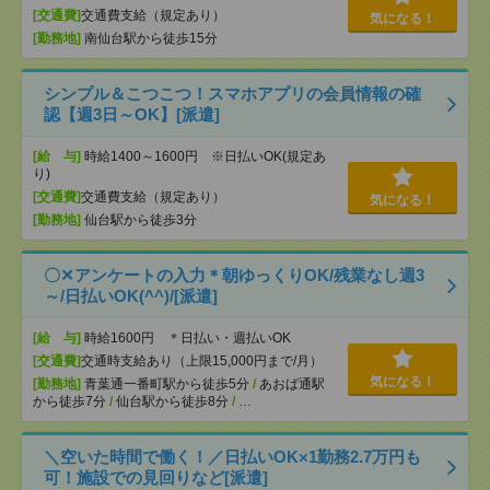
[交通費]
交通費支給（規定あり）
気になる！
[勤務地]
南仙台駅から徒歩15分
シンプル＆こつこつ！スマホアプリの会員情報の確
認【週3日～OK】[派遣]
[給 与]
時給1400～1600円 ※日払いOK(規定あ
り)
[交通費]
交通費支給（規定あり）
気になる！
[勤務地]
仙台駅から徒歩3分
〇✕アンケートの入力＊朝ゆっくりOK/残業なし週3
～/日払いOK(^^)/[派遣]
[給 与]
時給1600円 ＊日払い・週払いOK
[交通費]
交通時支給あり（上限15,000円まで/月）
気になる！
[勤務地]
青葉通一番町駅から徒歩5分
/
あおば通駅
から徒歩7分
/
仙台駅から徒歩8分
/
…
＼空いた時間で働く！／日払いOK×1勤務2.7万円も
可！施設での見回りなど[派遣]