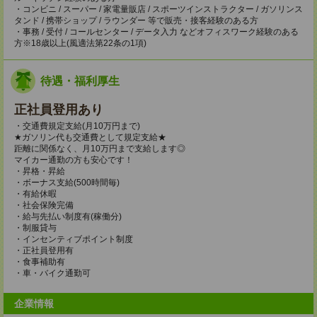
・コンビニ / スーパー / 家電量販店 / スポーツインストラクター / ガソリンス
タンド / 携帯ショップ / ラウンダー 等で販売・接客経験のある方
・事務 / 受付 / コールセンター / データ入力 などオフィスワーク経験のある
方※18歳以上(風適法第22条の1項)
待遇・福利厚生
正社員登用あり
・交通費規定支給(月10万円まで)
★ガソリン代も交通費として規定支給★
距離に関係なく、月10万円まで支給します◎
マイカー通勤の方も安心です！
・昇格・昇給
・ボーナス支給(500時間毎)
・有給休暇
・社会保険完備
・給与先払い制度有(稼働分)
・制服貸与
・インセンティブポイント制度
・正社員登用有
・食事補助有
・車・バイク通勤可
企業情報