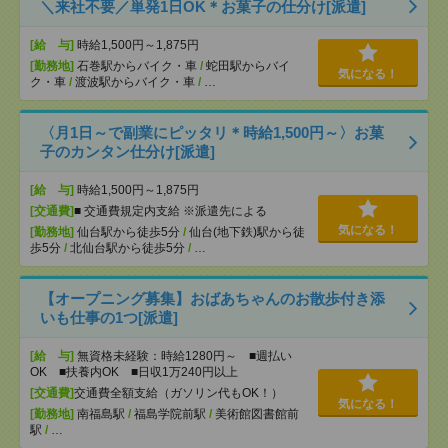
＼来社不要／単発1日OK＊お菓子の仕分け[派遣]
[給 与]
時給1,500円～1,875円
[勤務地]
石巻駅からバイク・車
/
蛇田駅からバイ
気になる！
ク・車
/
渡波駅からバイク・車
/
…
〈月1日～で副業にピッタリ＊時給1,500円～〉お菓
子のカンタン仕分け[派遣]
[給 与]
時給1,500円～1,875円
[交通費]
■ 交通費規定内支給 ※派遣先による
気になる！
[勤務地]
仙台駅から徒歩5分
/
仙台(地下鉄)駅から徒
歩5分
/
北仙台駅から徒歩5分
/
…
【オープニング募集】おばあちゃんのお散歩付き添
いも仕事の1つ[派遣]
[給 与]
無資格未経験：時給1280円～ ■週払い
OK ■扶養内OK ■日収1万240円以上
[交通費]
交通費全額支給（ガソリン代もOK！）
気になる！
[勤務地]
南福島駅
/
福島学院前駅
/
美術館図書館前
駅
/
…