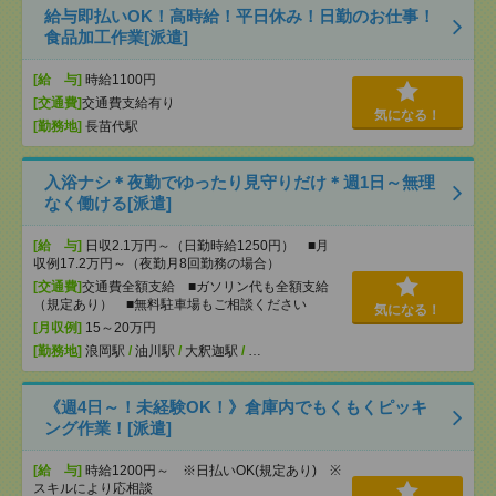
給与即払いOK！高時給！平日休み！日勤のお仕事！
食品加工作業[派遣]
[給 与]
時給1100円
[交通費]
交通費支給有り
気になる！
[勤務地]
長苗代駅
入浴ナシ＊夜勤でゆったり見守りだけ＊週1日～無理
なく働ける[派遣]
[給 与]
日収2.1万円～（日勤時給1250円） ■月
収例17.2万円～（夜勤月8回勤務の場合）
[交通費]
交通費全額支給 ■ガソリン代も全額支給
（規定あり） ■無料駐車場もご相談ください
気になる！
[月収例]
15～20万円
[勤務地]
浪岡駅
/
油川駅
/
大釈迦駅
/
…
《週4日～！未経験OK！》倉庫内でもくもくピッキ
ング作業！[派遣]
[給 与]
時給1200円～ ※日払いOK(規定あり) ※
スキルにより応相談