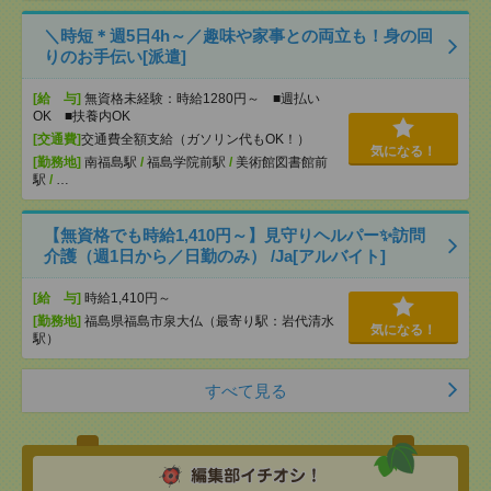
＼時短＊週5日4h～／趣味や家事との両立も！身の回
りのお手伝い[派遣]
[給 与]
無資格未経験：時給1280円～ ■週払い
OK ■扶養内OK
[交通費]
交通費全額支給（ガソリン代もOK！）
気になる！
[勤務地]
南福島駅
/
福島学院前駅
/
美術館図書館前
駅
/
…
【無資格でも時給1,410円～】見守りヘルパー✨訪問
介護（週1日から／日勤のみ） /Ja[アルバイト]
[給 与]
時給1,410円～
[勤務地]
福島県福島市泉大仏（最寄り駅：岩代清水
気になる！
駅）
すべて見る