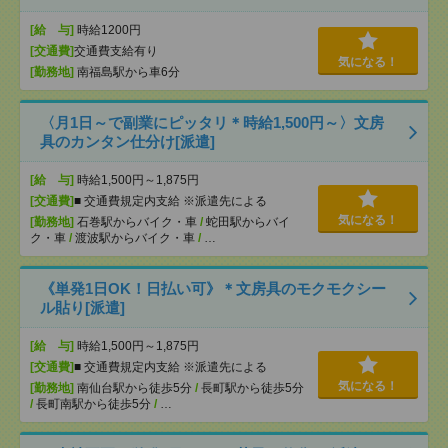
[給 与]
時給1200円
[交通費]
交通費支給有り
気になる！
[勤務地]
南福島駅から車6分
〈月1日～で副業にピッタリ＊時給1,500円～〉文房
具のカンタン仕分け[派遣]
[給 与]
時給1,500円～1,875円
[交通費]
■ 交通費規定内支給 ※派遣先による
気になる！
[勤務地]
石巻駅からバイク・車
/
蛇田駅からバイ
ク・車
/
渡波駅からバイク・車
/
…
《単発1日OK！日払い可》＊文房具のモクモクシー
ル貼り[派遣]
[給 与]
時給1,500円～1,875円
[交通費]
■ 交通費規定内支給 ※派遣先による
気になる！
[勤務地]
南仙台駅から徒歩5分
/
長町駅から徒歩5分
/
長町南駅から徒歩5分
/
…