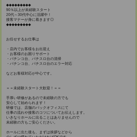
◆◆◆◆◆◆◆◆◆
90％以上が未経験スタート
20代～30代中心に活躍中！
接客マナーが身に着きます◎
◆◆◆◆◆◆◆◆◆
お任せするお仕事は
・店内でお客様をお出迎え
・お客様のお困りサポート
・パチンコ台、パチスロ台の清掃
・パチンコ台、パチスロ台のエラー対応
などお客様対応が中心です。
＝＝未経験スタート大歓迎！＝＝
手厚い研修があるので未経験の方でも
安心して始められます！
研修では、店舗のバックオフィスにて
仕事の流れや接客のコツについてお伝えします。
いきなりホールに出ることはありませんので
未経験の方もご安心ください。
ホールに出た後も、まずは挨拶などから
少しずつ慣れていただければOKです。