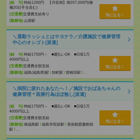
[給 与]
時給1200円 【月収例】例207,000円(稼
働20日手当含む)
[交通費]
交通費支給有り
気になる！
[勤務地]
山形駅
＼通勤ラッシュとはサヨナラ／介護施設で健康管理
中心のオシゴト[派遣]
[給 与]
時給1750円～ ■週払いOK ■日収1万
4000円以上
[交通費]
交通費全額支給
気になる！
[勤務地]
福島(福島県)駅
/
卸町駅
/
曽根田駅
/
…
＼病院に疲れたあなたへ！／施設でおばあちゃんの
健康管理＊医療行為ほぼ無し[派遣]
[給 与]
時給1750円～ ■週払いOK ■日収1万
4000円以上
[交通費]
交通費全額支給
気になる！
[勤務地]
南福島駅
/
福島学院前駅
/
美術館図書館前
駅
/
…