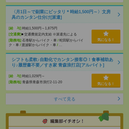
〈月1日～で副業にピッタリ＊時給1,500円～〉文房
具のカンタン仕分け[派遣]
[給 与]
時給1,500円～1,875円
[交通費]
■ 交通費規定内支給 ※派遣先による
気になる！
[勤務地]
石巻駅からバイク・車
/
蛇田駅からバイ
ク・車
/
渡波駅からバイク・車
/
…
シフトも柔軟♪自動化でカンタン接客◎！食事補助あ
り♪履歴書不要／すき家 青森浪打店[アルバイト]
[給 与]
時給1,029円～
[勤務地]
青森県青森市浪打2-11-20
気になる！
すべて見る