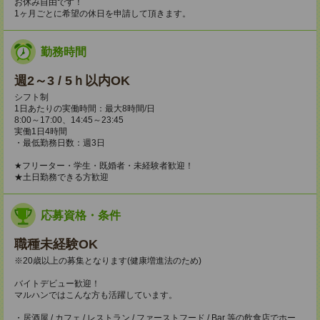
お休み自由です！
1ヶ月ごとに希望の休日を申請して頂きます。
勤務時間
週2～3 / 5ｈ以内OK
シフト制
1日あたりの実働時間：最大8時間/日
8:00～17:00、14:45～23:45
実働1日4時間
・最低勤務日数：週3日
★フリーター・学生・既婚者・未経験者歓迎！
★土日勤務できる方歓迎
応募資格・条件
職種未経験OK
※20歳以上の募集となります(健康増進法のため)
バイトデビュー歓迎！
マルハンではこんな方も活躍しています。
・居酒屋 / カフェ / レストラン / ファーストフード / Bar 等の飲食店でホー