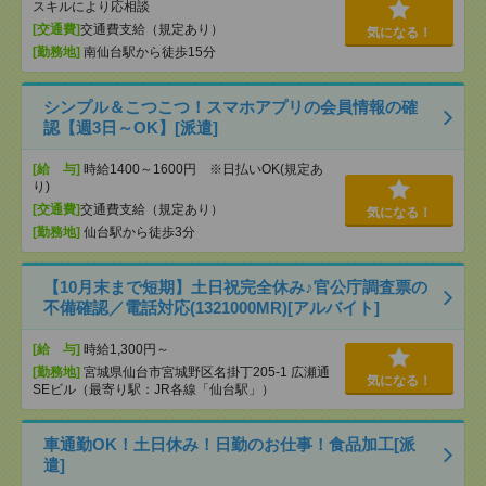
スキルにより応相談
[交通費]
交通費支給（規定あり）
気になる！
[勤務地]
南仙台駅から徒歩15分
シンプル＆こつこつ！スマホアプリの会員情報の確
認【週3日～OK】[派遣]
[給 与]
時給1400～1600円 ※日払いOK(規定あ
り)
[交通費]
交通費支給（規定あり）
気になる！
[勤務地]
仙台駅から徒歩3分
【10月末まで短期】土日祝完全休み♪官公庁調査票の
不備確認／電話対応(1321000MR)[アルバイト]
[給 与]
時給1,300円～
[勤務地]
宮城県仙台市宮城野区名掛丁205-1 広瀬通
気になる！
SEビル（最寄り駅：JR各線「仙台駅」）
車通勤OK！土日休み！日勤のお仕事！食品加工[派
遣]