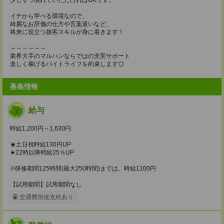
イチから学べる環境なので、
綺麗なお辞儀の仕方や言葉遣いなど、
将来に役立つ接客スキルが身に着きます！
～～～～～～
業界大手のマルハンならではの充実サポート
楽しく稼げるバイトライフを約束します◎
募集情報
給与
時給1,200円～1,630円
★土日祝時給130円UP
★22時以降時給25％UP
※研修期間125時間(最大250時間)までは、時給1100円
【試用期間】試用期間なし
交通費別途支給あり