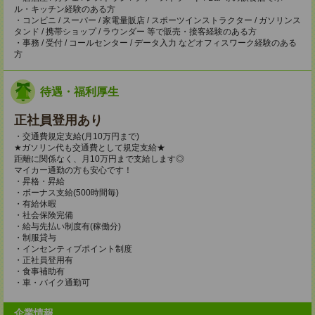
ル・キッチン経験のある方
・コンビニ / スーパー / 家電量販店 / スポーツインストラクター / ガソリンス
タンド / 携帯ショップ / ラウンダー 等で販売・接客経験のある方
・事務 / 受付 / コールセンター / データ入力 などオフィスワーク経験のある
方
待遇・福利厚生
正社員登用あり
・交通費規定支給(月10万円まで)
★ガソリン代も交通費として規定支給★
距離に関係なく、月10万円まで支給します◎
マイカー通勤の方も安心です！
・昇格・昇給
・ボーナス支給(500時間毎)
・有給休暇
・社会保険完備
・給与先払い制度有(稼働分)
・制服貸与
・インセンティブポイント制度
・正社員登用有
・食事補助有
・車・バイク通勤可
企業情報