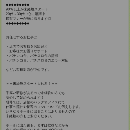
◆◆◆◆◆◆◆◆◆
90％以上が未経験スタート
20代～30代中心に活躍中！
接客マナーが身に着きます◎
◆◆◆◆◆◆◆◆◆
お任せするお仕事は
・店内でお客様をお出迎え
・お客様のお困りサポート
・パチンコ台、パチスロ台の清掃
・パチンコ台、パチスロ台のエラー対応
などお客様対応が中心です。
＝＝未経験スタート大歓迎！＝＝
手厚い研修があるので未経験の方でも
安心して始められます！
研修では、店舗のバックオフィスにて
仕事の流れや接客のコツについてお伝えします。
いきなりホールに出ることはありませんので
未経験の方もご安心ください。
ホールに出た後も、まずは挨拶などから
少しずつ慣れていただければOKです。