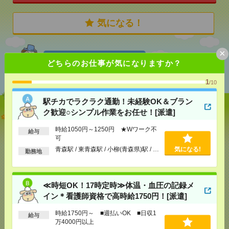
気になる！
×
あなたの閲覧履歴からの
どちらのお仕事が気になりますか？
おすすめ
1
/10
駅チカでラクラク通勤！未経験OK＆ブラン
ク歓迎○シンプル作業をお任せ！[派遣]
駅チカでラクラク通勤！未経験OK＆ブランク歓迎○
シンプル作業をお任せ！[派遣]
時給1050円～1250円 ★Wワーク不
給与
可
[給 与]
時給1050円～1250円 ★Wワーク不可
青森駅 / 東青森駅 / 小柳(青森県)駅 / …
気になる!
勤務地
[交通費]
交通費全額支給
気になる！
[勤務地]
青森駅
/
東青森駅
/
小柳(青森県)駅
/
…
≪時短OK！17時定時≫体温・血圧の記録メ
≪時短OK！17時定時≫体温・血圧の記録メイン＊看
イン＊看護師資格で高時給1750円！[派遣]
護師資格で高時給1750円！[派遣]
時給1750円～ ■週払いOK ■日収1
給与
[給 与]
時給1750円～ ■週払いOK ■日収1万
万4000円以上
4000円以上