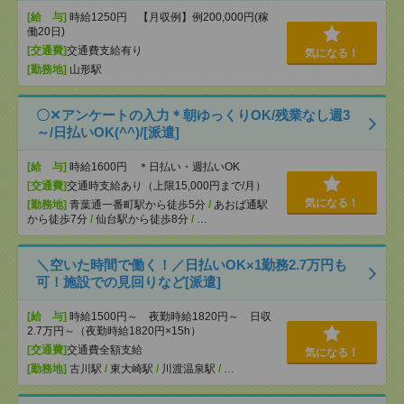
[給 与]
時給1250円 【月収例】例200,000円(稼
働20日)
[交通費]
交通費支給有り
気になる！
[勤務地]
山形駅
〇✕アンケートの入力＊朝ゆっくりOK/残業なし週3
～/日払いOK(^^)/[派遣]
[給 与]
時給1600円 ＊日払い・週払いOK
[交通費]
交通時支給あり（上限15,000円まで/月）
気になる！
[勤務地]
青葉通一番町駅から徒歩5分
/
あおば通駅
から徒歩7分
/
仙台駅から徒歩8分
/
…
＼空いた時間で働く！／日払いOK×1勤務2.7万円も
可！施設での見回りなど[派遣]
[給 与]
時給1500円～ 夜勤時給1820円～ 日収
2.7万円～（夜勤時給1820円×15h）
[交通費]
交通費全額支給
気になる！
[勤務地]
古川駅
/
東大崎駅
/
川渡温泉駅
/
…