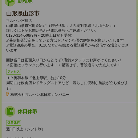
勤務地
山形県山形市
マルハン宮町店
山形県山形市宮町3-5-24（最寄り駅：ＪＲ奥羽本線『北山形駅』）
詳しくは下記お問い合わせ電話番号へご連絡ください。
0120-314-508(9時～20時土日祝も受付)
※受信拒否設定をしている方はドメイン拒否の解除をお願いいたします
※電話連絡の場合、0120などから始まる電話番号から発信する場合がござ
います
面接当日は正面入り口からどうぞ♪店舗スタッフにお声がけください！
＜面接はフランクに行います！＞緊張せず、普段通りで大丈夫です！
アクセス
ＪＲ奥羽本線『北山形駅』徒歩10分
周辺には飲食店やドラッグストアなど、暮らしに便利な施設が立ち並びま
す。
株式会社マルハン北日本カンパニー
休日休暇
休日休暇
週1日以上（シフト制）