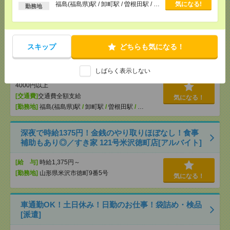
福島(福島県)駅 / 卸町駅 / 曽根田駅 / …
気になる!
勤務地
[交通費]
交通費全額支給
気になる！
[勤務地]
福島(福島県)駅
/
卸町駅
/
曽根田駅
/
…
スキップ
どちらも気になる！
ブランクOK！"日勤のみ"だから働きやすい＊看護師
[派遣]
しばらく表示しない
[給 与]
時給1750円～ ■週払いOK ■日収1万
4000円以上
[交通費]
交通費全額支給
気になる！
[勤務地]
福島(福島県)駅
/
卸町駅
/
曽根田駅
/
…
深夜で時給1375円！金銭のやり取りほぼなし！食事
補助もあり◎／すき家 121号米沢徳町店[アルバイト]
[給 与]
時給1,375円～
[勤務地]
山形県米沢市徳町9番5号
気になる！
車通勤OK！土日休み！日勤のお仕事！袋詰め・検品
[派遣]