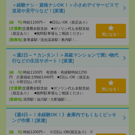
＜経験ナシ・資格ナシOK！＞小さめデイサービスで
送迎や見守りなど！[派遣]
[給 与]
時給1100円～ ■日払いOK（規定あり）
[交通費]
交通費全額支給 ■ガソリン代も全額支給
（規定あり） ■無料駐車場もご相談ください
気になる！
[勤務地]
新青森駅
/
浅虫温泉駅
/
奥内駅
/
…
＜週2日～＊カンタン！＞高級マンションで買い物代
行などの生活サポート！[派遣]
[給 与]
時給1100円 有資格・有経験時給1250
円 介護福祉士時給1440円 ■日払いOK（規定あ
り）※即日払い不可
[交通費]
交通費全額支給 ■ガソリン代も全額支給
気になる！
（規定あり） ■無料駐車場もご相談ください
[勤務地]
浪岡駅
/
油川駅
/
大釈迦駅
/
…
《週4日～！未経験OK！》倉庫内でもくもくピッキ
ング作業！[派遣]
[給 与]
時給1200円～ ※日払いOK(規定あり) ※