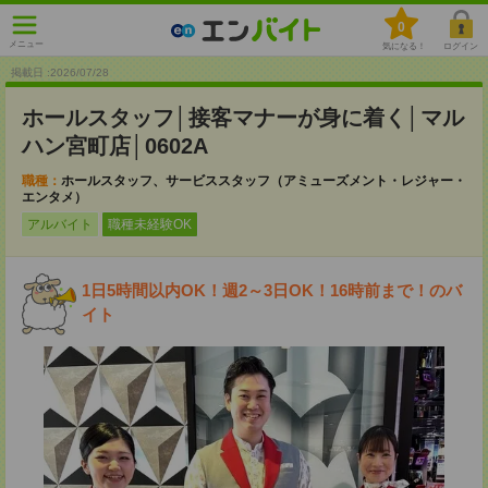
0
メニュー
気になる！
ログイン
掲載日 :2026
/
07
/
28
ホールスタッフ│接客マナーが身に着く│マル
ハン宮町店│0602A
職種：
ホールスタッフ、サービススタッフ（アミューズメント・レジャー・
エンタメ）
アルバイト
職種未経験OK
1日5時間以内OK！週2～3日OK！16時前まで！のバ
イト