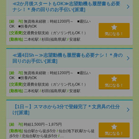
≪2か月後スタートもOK≫志望動機も履歴書も必要
ナシ！＊身の回りのお手伝い[派遣]
[給 与]
無資格未経験：時給1200円～ ■週払い
OK ■扶養内OK
[交通費]
交通費全額支給（ガソリン代もOK！）
気になる！
[勤務地]
二本松駅
/
杉田(福島県)駅
/
安達駅
≪週4日5h～≫志望動機も履歴書も必要ナシ！＊身の
回りのお手伝い[派遣]
[給 与]
無資格未経験：時給1200円～ ■週払い
OK ■扶養内OK
[交通費]
交通費全額支給（ガソリン代もOK！）
気になる！
[勤務地]
二本松駅
/
杉田(福島県)駅
/
安達駅
【1日～】スマホから3分で登録完了＊文房具の仕分
け[派遣]
[給 与]
時給1,500円～1,875円
[勤務地]
仙台駅から徒歩5分
/
仙台(地下鉄)駅から徒
気になる！
歩5分
/
北仙台駅から徒歩5分
/
…