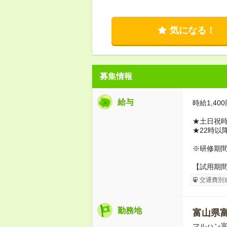
気になる！
募集情報
給与
時給1,400
★土日祝時
★22時以
※研修期間1
【試用期
交通費別
勤務地
富山県
マルハン