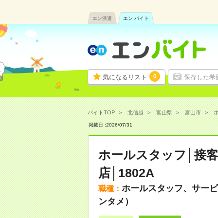
エン派遣
エン バイト
0
気になるリスト
保存した希
バイトTOP
北信越
富山県
富山市
ホ
掲載日 :
2026
/
07
/
31
ホールスタッフ│接
店│1802A
ホールスタッフ、サービ
職種：
ンタメ）