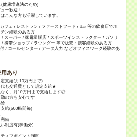
上(健康増進法のため)
ビュー歓迎！
ではこんな方も活躍しています。
 カフェ / レストラン / ファーストフード / Bar 等の飲食店でホ
ッチン経験のある方
/ スーパー / 家電量販店 / スポーツインストラクター / ガソリ
 / 携帯ショップ / ラウンダー 等で販売・接客経験のある方
 受付 / コールセンター / データ入力 などオフィスワーク経験のあ
登用あり
定支給(月10万円まで)
ン代も交通費として規定支給★
なく、月10万円まで支給します◎
通勤の方も安心です！
昇給
支給(500時間毎)
暇
険完備
い制度有(稼働分)
与
ンティブポイント制度