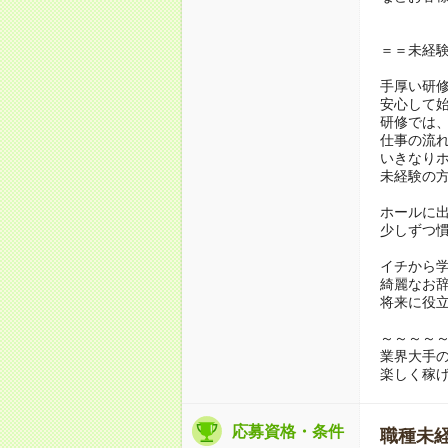
＝＝未経
手厚い研
安心して
研修では
仕事の流
いきなり
未経験の
ホールに
少しずつ慣
イチから
綺麗なお
将来に役
～～～～
業界大手
楽しく稼
応募資格・条件
職種未経