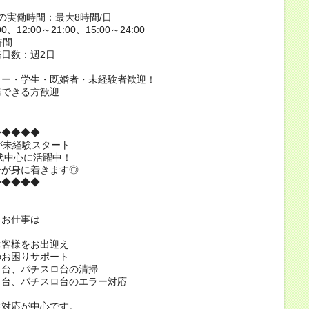
の実働時間：最大8時間/日
00、12:00～21:00、15:00～24:00
時間
日数：週2日
ター・学生・既婚者・未経験者歓迎！
務できる方歓迎
◆◆◆◆◆
が未経験スタート
0代中心に活躍中！
ーが身に着きます◎
◆◆◆◆◆
るお仕事は
お客様をお出迎え
のお困りサポート
コ台、パチスロ台の清掃
コ台、パチスロ台のエラー対応
様対応が中心です。