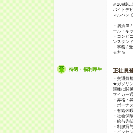
※20歳以
バイトデ
マルハン
・居酒屋 /
ール・キ
・コンビニ 
ンスタンド
・事務 /
る方※
待遇・福利厚生
正社員
・交通費規
★ガソリ
距離に関係
マイカー
・昇格・
・ボーナス
・有給休
・社会保
・給与先払
・制服貸
・インセ