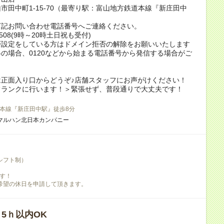
市田中町1-15-70（最寄り駅：富山地方鉄道本線『新庄田中
下記お問い合わせ電話番号へご連絡ください。
4-508(9時～20時土日祝も受付)
否設定をしている方はドメイン拒否の解除をお願いいたします
の場合、0120などから始まる電話番号から発信する場合がご
は正面入り口からどうぞ♪店舗スタッフにお声がけください！
フランクに行います！＞緊張せず、普段通りで大丈夫です！
本線『新庄田中駅』徒歩8分
マルハン北日本カンパニー
シフト制）
す！
希望の休日を申請して頂きます。
/ 5ｈ以内OK