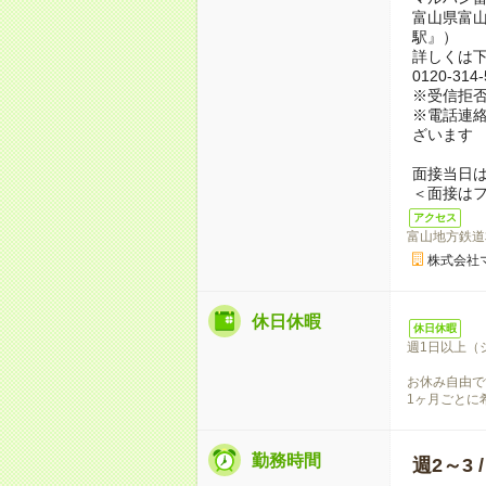
富山県富山
駅』）
詳しくは
0120-31
※受信拒
※電話連絡
ざいます
面接当日
＜面接は
アクセス
富山地方鉄道
株式会社
休日休暇
休日休暇
週1日以上（
お休み自由で
1ヶ月ごとに
勤務時間
週2～3 