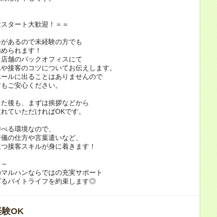
験スタート大歓迎！＝＝
修があるので未経験の方でも
始められます！
、店舗のバックオフィスにて
れや接客のコツについてお伝えします。
ホールに出ることはありませんので
方もご安心ください。
出た後も、まずは挨拶などから
れていただければOKです。
学べる環境なので、
辞儀の仕方や言葉遣いなど、
立つ接客スキルが身に着きます！
～～
のマルハンならではの充実サポート
げるバイトライフを約束します◎
験OK