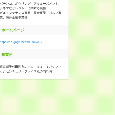
パチンコ、ボウリング、アミューズメント、
シネマなどレジャーに関する業務
ビルメンテナンス事業、飲食事業、ゴルフ事
業、海外金融事業等
ホームページ
https://en-gage.net/ml_saiyo17/
事業所
東京都千代田区丸の内１－１１－１パシフィ
ックセンチュリープレイス丸の内28階