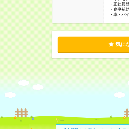
・正社員
・食事補
・車・バ
気に