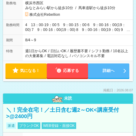
横浜市西区
勤務地
みなとみらい駅から徒歩10分
/
馬車道駅から徒歩10分
株式会社Rebellion
4 13：00-19：00 5 9：00-15：00 6 9：00-16：00(19：
勤務時間
00) 7 9：00-16：00(19：00) 8 9：00-16：00(19：00) 9
9：00-16：00(19：00)
8/4～9
期間
週1日からOK
/
日払いOK
/
履歴書不要
/
シフト勤務
/
10名以上
特徴
の大量募集
/
電話対応なし
/
パソコンスキル不要
気になる！
応募する
詳細へ
掲載日：2026.08.07
未読
＼！完全在宅！／土日含む週2～OK<講座受付
>@2400円
派遣
ブランクOK
WEB登録・面接OK