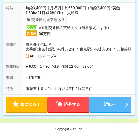
時給3,400円【月収例】約569,000円（時給3,400円×実働
給与
7.50h×21日+残業10h）+交通費
交通費別途支給あり
○通勤交通費の支給あり（当社規定による）
交通費
30万円～
月収例
東京都千代田区
勤務地
大手町(東京都)駅から徒歩2分
/
東京駅から徒歩8分
/
三越前駅
●NTTグループ●
★9:00～17:30（休憩時間 12:00～13:00）
勤務時間
2026年9月～
期間
履歴書不要
/
40～50代活躍中
/
服装自由
特徴
気になる！
応募する
詳細へ
Copyright © en Inc.