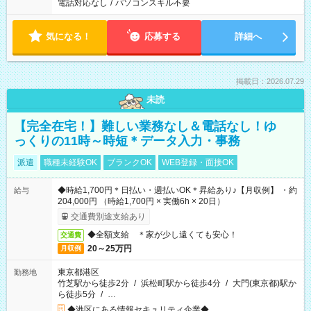
電話対応なし
/
パソコンスキル不要
気になる！
応募する
詳細へ
掲載日：2026.07.29
未読
【完全在宅！】難しい業務なし＆電話なし！ゆ
っくりの11時～時短＊データ入力・事務
派遣
職種未経験OK
ブランクOK
WEB登録・面接OK
◆時給1,700円＊日払い・週払いOK＊昇給あり♪【月収例】 ・約
給与
204,000円 （時給1,700円 × 実働6h × 20日）
交通費別途支給あり
◆全額支給 ＊家が少し遠くても安心！
交通費
20～25万円
月収例
東京都港区
勤務地
竹芝駅から徒歩2分
/
浜松町駅から徒歩4分
/
大門(東京都)駅か
ら徒歩5分
/
…
◆港区にある情報セキュリティ企業◆