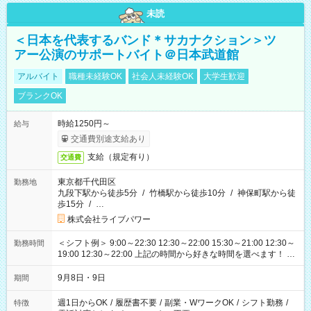
未読
＜日本を代表するバンド＊サカナクション＞ツ
アー公演のサポートバイト＠日本武道館
アルバイト
職種未経験OK
社会人未経験OK
大学生歓迎
ブランクOK
時給1250円～
給与
交通費別途支給あり
支給（規定有り）
交通費
東京都千代田区
勤務地
九段下駅から徒歩5分
/
竹橋駅から徒歩10分
/
神保町駅から徒
歩15分
/
…
株式会社ライブパワー
＜シフト例＞ 9:00～22:30 12:30～22:00 15:30～21:00 12:30～
勤務時間
19:00 12:30～22:00 上記の時間から好きな時間を選べます！ ※
時間は変更となる可能性があります
9月8日・9日
期間
週1日からOK
/
履歴書不要
/
副業・WワークOK
/
シフト勤務
/
特徴