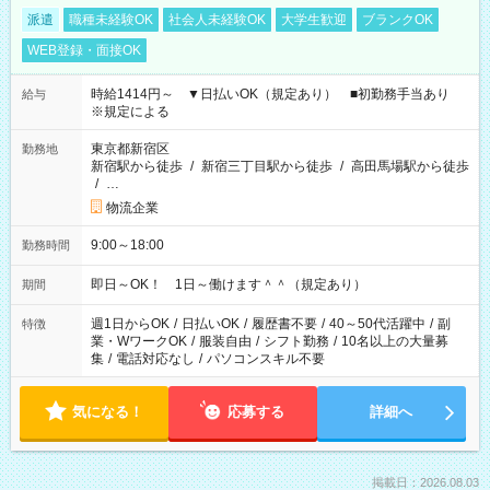
派遣
職種未経験OK
社会人未経験OK
大学生歓迎
ブランクOK
WEB登録・面接OK
時給1414円～ ▼日払いOK（規定あり） ■初勤務手当あり
給与
※規定による
東京都新宿区
勤務地
新宿駅から徒歩
/
新宿三丁目駅から徒歩
/
高田馬場駅から徒歩
/
…
物流企業
9:00～18:00
勤務時間
即日～OK！ 1日～働けます＾＾（規定あり）
期間
週1日からOK
/
日払いOK
/
履歴書不要
/
40～50代活躍中
/
副
特徴
業・WワークOK
/
服装自由
/
シフト勤務
/
10名以上の大量募
集
/
電話対応なし
/
パソコンスキル不要
気になる！
応募する
詳細へ
掲載日：2026.08.03