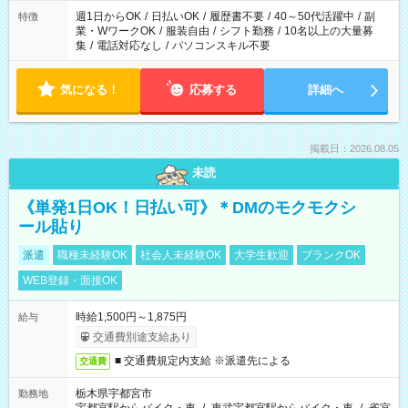
週1日からOK
/
日払いOK
/
履歴書不要
/
40～50代活躍中
/
副
特徴
業・WワークOK
/
服装自由
/
シフト勤務
/
10名以上の大量募
集
/
電話対応なし
/
パソコンスキル不要
気になる！
応募する
詳細へ
掲載日：2026.08.05
未読
《単発1日OK！日払い可》＊DMのモクモクシ
ール貼り
派遣
職種未経験OK
社会人未経験OK
大学生歓迎
ブランクOK
WEB登録・面接OK
時給1,500円～1,875円
給与
交通費別途支給あり
■ 交通費規定内支給 ※派遣先による
交通費
栃木県宇都宮市
勤務地