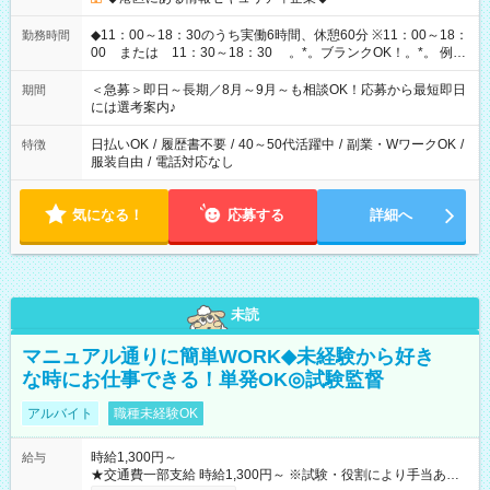
◆11：00～18：30のうち実働6時間、休憩60分 ※11：00～18：
勤務時間
00 または 11：30～18：30 。*。ブランクOK！。*。 例え
ば前職が、 在宅/財団法人/事務/コールセンター/受付/販売/カフェ
スタッフ スイーツ販売/ホテルフロント/化粧品販売/など 様々な
＜急募＞即日～長期／8月～9月～も相談OK！応募から最短即日
期間
業界から入社して活躍されています♪
には選考案内♪
日払いOK
/
履歴書不要
/
40～50代活躍中
/
副業・WワークOK
/
特徴
服装自由
/
電話対応なし
気になる！
応募する
詳細へ
未読
マニュアル通りに簡単WORK◆未経験から好き
な時にお仕事できる！単発OK◎試験監督
アルバイト
職種未経験OK
時給1,300円～
給与
★交通費一部支給 時給1,300円～ ※試験・役割により手当あり