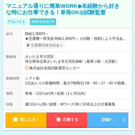
マニュアル通りに簡単WORK◆未経験から好き
な時にお仕事できる！単発OK◎試験監督
アルバイト
職種未経験OK
時給1,300円～
給与
★交通費一部支給 時給1,300円～ ※試験・役割により手当あり
※勤務回数により昇給あり 【即給（前払い）オプションあ
交通費別途支給あり
り！】 希望される場合、勤務から1週間ほどで給与の一部を受け
取れます。 ※手数料418円がかかります。 【過去試験日の収入
さいたま市大宮区
勤務地
例】 ・河合塾模擬試験 8:30～17:30（休憩1時間） 時給1,300円
埼玉県埼玉県さいたま市大宮区錦町（最寄り駅：大宮駅）
×8時間＝日収10,400円＋交通費 ※当日の役割により時給＋100
円の場合あり ・国家試験 7:00～13:30（休憩なし） 時給1,300
株式会社全国試験運営センター
円（役割手当＋100円）×6時間＝日収8,400円＋交通費 【試用期
間】試用期間なし
シフト制
勤務時間
1日あたりの実働時間：最大7時間/日 09：00～17：00 ※勤務時
間は 試験により異なります。
単発・1日のみOK / 短期（1ヶ月以内）
期間
週1日からOK / 副業・WワークOK / 10名以上の大量募集
特徴
気になる！
応募する
詳細へ