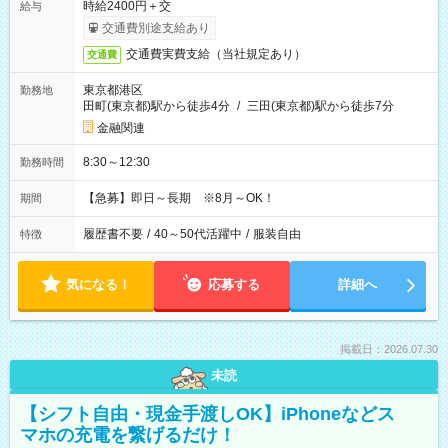
時給2400円＋交
給与
交通費別途支給あり
交通費実費支給（当社規定あり）
交通費
東京都港区
勤務地
田町(東京都)駅から徒歩4分
/
三田(東京都)駅から徒歩7分
金融関連
8:30～12:30
勤務時間
【急募】即日～長期 ※8月～OK！
期間
履歴書不要
/
40～50代活躍中
/
服装自由
特徴
気になる！
応募する
詳細へ
掲載日：2026.07.30
未読
【シフト自由・現金手渡しOK】iPhoneなどス
マホの充電を繋げるだけ！