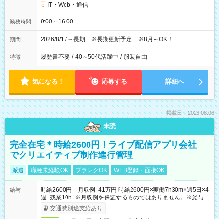
IT・Web・通信
9:00～16:00
勤務時間
2026/8/17～長期 ※長期更新予定 ※8月～OK！
期間
履歴書不要
/
40～50代活躍中
/
服装自由
特徴
気になる！
応募する
詳細へ
掲載日：2026.08.06
未読
完全在宅＊時給2600円！ライブ配信アプリ会社
でクリエイティブ制作進行管理
派遣
職種未経験OK
ブランクOK
WEB登録・面接OK
時給2600円 月収例 41万円 時給2600円×実働7h30m×週5日×4
給与
週+残業10h ※月収例を保証するものではありません。※給与即
受取りサービス利用可（利用条件有）
交通費別途支給あり