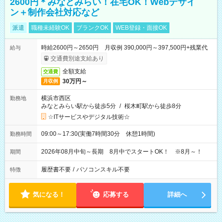
2600円＊みなとみらい！在宅OK！Webデザイ
ン＋制作会社対応など
派遣
職種未経験OK
ブランクOK
WEB登録・面接OK
時給2600円～2650円 月収例 390,000円～397,500円+残業代
給与
交通費別途支給あり
全額支給
交通費
30万円～
月収例
横浜市西区
勤務地
みなとみらい駅から徒歩5分
/
桜木町駅から徒歩8分
☆ITサービスやデジタル技術☆
09:00～17:30(実働7時間30分 休憩1時間)
勤務時間
2026年08月中旬～長期 8月中でスタートOK！ ※8月～！
期間
履歴書不要
/
パソコンスキル不要
特徴
気になる！
応募する
詳細へ