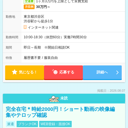
1ヶ月3万円を上限として実費支給
交通費
30万円～
月収例
東京都渋谷区
勤務地
渋谷駅から徒歩1分
インターネット関連
10:00-18:30（休憩60分）実働7時間30分
勤務時間
即日～長期 ※開始日相談OK
期間
履歴書不要
/
服装自由
特徴
気になる！
応募する
詳細へ
掲載日：2026.08.07
未読
完全在宅＊時給2000円！ショート動画の映像編
集やテロップ確認
派遣
ブランクOK
WEB登録・面接OK