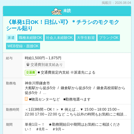
掲載日：2026.08.04
未読
《単発1日OK！日払い可》＊チラシのモクモク
シール貼り
派遣
職種未経験OK
社会人未経験OK
大学生歓迎
ブランクOK
WEB登録・面接OK
時給1,500円～1,875円
給与
交通費別途支給あり
■ 交通費規定内支給 ※派遣先による
交通費
神奈川県鎌倉市
勤務地
大船駅から徒歩5分
/
鎌倉駅から徒歩5分
/
鎌倉高校前駅から
徒歩5分
/
…
■物流センターなど ■勤務地選べます
＜1日3時間～OK！＞ ▼ 例えば… ▼ 15:00～18:00 15:00～
勤務時間
22:00 17:00～22:00 など こちら以外の時間もお気軽にご相談く
ださい！
単発1日～！ ★勤務開始日や期間はお気軽にご相談くださ
期間
い！ ＃8月～ ＃9月～