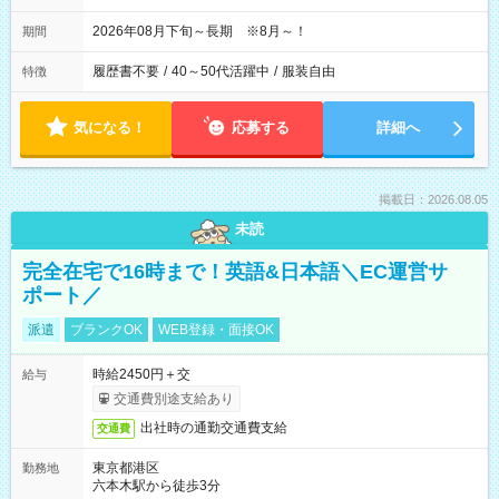
2026年08月下旬～長期 ※8月～！
期間
履歴書不要
/
40～50代活躍中
/
服装自由
特徴
気になる！
応募する
詳細へ
掲載日：2026.08.05
未読
完全在宅で16時まで！英語&日本語＼EC運営サ
ポート／
派遣
ブランクOK
WEB登録・面接OK
時給2450円＋交
給与
交通費別途支給あり
出社時の通勤交通費支給
交通費
東京都港区
勤務地
六本木駅から徒歩3分