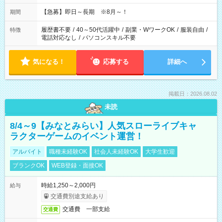
【急募】即日～長期 ※8月～！
期間
履歴書不要
/
40～50代活躍中
/
副業・WワークOK
/
服装自由
/
特徴
電話対応なし
/
パソコンスキル不要
気になる！
応募する
詳細へ
掲載日：2026.08.02
未読
8/4～9【みなとみらい】人気スローライブキャ
ラクターゲームのイベント運営！
アルバイト
職種未経験OK
社会人未経験OK
大学生歓迎
ブランクOK
WEB登録・面接OK
時給1,250～2,000円
給与
交通費別途支給あり
交通費 一部支給
交通費