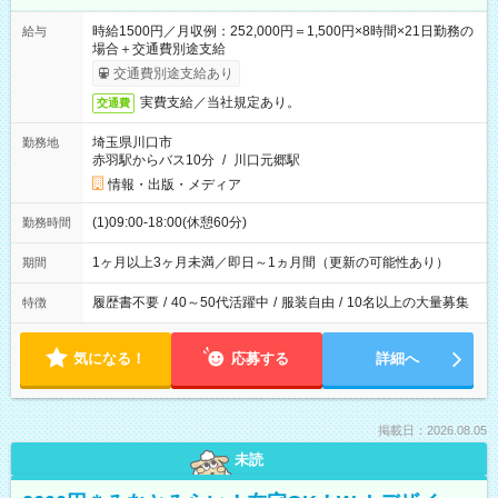
時給1500円／月収例：252,000円＝1,500円×8時間×21日勤務の
給与
場合＋交通費別途支給
交通費別途支給あり
実費支給／当社規定あり。
交通費
埼玉県川口市
勤務地
赤羽駅からバス10分
/
川口元郷駅
情報・出版・メディア
(1)09:00-18:00(休憩60分)
勤務時間
1ヶ月以上3ヶ月未満／即日～1ヵ月間（更新の可能性あり）
期間
履歴書不要
/
40～50代活躍中
/
服装自由
/
10名以上の大量募集
特徴
気になる！
応募する
詳細へ
掲載日：2026.08.05
未読