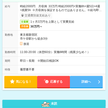
時給2000円 月収例 33万円 時給2000円×実働8h×週5日×4週
給与
+残業5h ※月収例を保証するものではありません。※給与即受
取りサービス利用可（利用条件有）
交通費別途支給あり
1ヶ月3万円を上限として実費支給
交通費
30万円～
月収例
東京都新宿区
勤務地
市ケ谷駅から徒歩3分
放送
11:00-20:00（休憩60分）実働8時間（残業少なめ！）
勤務時間
即日～長期 ※開始日相談OK
期間
履歴書不要
特徴
気になる！
応募する
詳細へ
未読