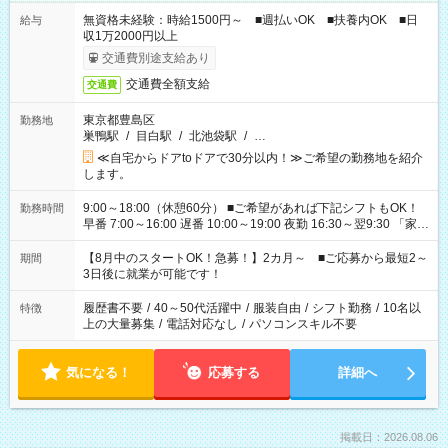
無資格未経験：時給1500円～ ■週払いOK ■扶養内OK ■日
給与
収1万2000円以上
交通費別途支給あり
交通費全額支給
交通費
東京都豊島区
勤務地
巣鴨駅
/
目白駅
/
北池袋駅
/
…
≪自宅からドアtoドアで30分以内！≫ご希望の勤務地を紹介
します。
9:00～18:00（休憩60分） ■ご希望があれば下記シフトもOK！
勤務時間
早番 7:00～16:00 遅番 10:00～19:00 夜勤 16:30～翌9:30 「家族
と休みを合わせたい」 「余裕を持って夕飯の準備がしたい」
「できれば残業はしたくない」 など、ご希望を教えてください
【8月中のスタートOK！急募！】2カ月～ ■ご応募から最短2～
期間
ね。 ※Wワーク希望の方へ 今ご覧のお仕事で希望する勤務時間
3日後に就業が可能です！
と、もう1つのお仕事の勤務時間。 合計で週40時間を超える場
合は応募できません。
履歴書不要
/
40～50代活躍中
/
服装自由
/
シフト勤務
/
10名以
特徴
上の大量募集
/
電話対応なし
/
パソコンスキル不要
気になる！
応募する
詳細へ
掲載日：2026.08.06