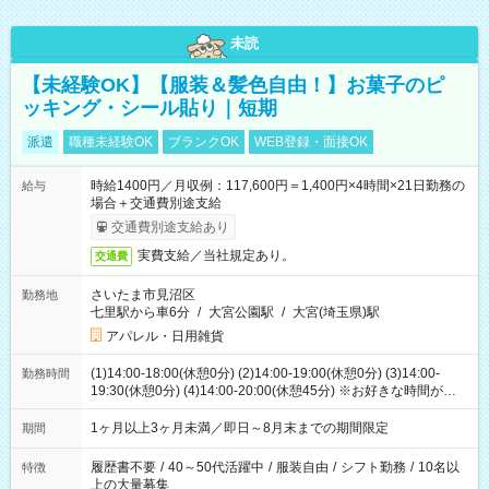
未読
【未経験OK】【服装＆髪色自由！】お菓子のピ
ッキング・シール貼り｜短期
派遣
職種未経験OK
ブランクOK
WEB登録・面接OK
時給1400円／月収例：117,600円＝1,400円×4時間×21日勤務の
給与
場合＋交通費別途支給
交通費別途支給あり
実費支給／当社規定あり。
交通費
さいたま市見沼区
勤務地
七里駅から車6分
/
大宮公園駅
/
大宮(埼玉県)駅
アパレル・日用雑貨
(1)14:00-18:00(休憩0分) (2)14:00-19:00(休憩0分) (3)14:00-
勤務時間
19:30(休憩0分) (4)14:00-20:00(休憩45分) ※お好きな時間が選べ
ます
1ヶ月以上3ヶ月未満／即日～8月末までの期間限定
期間
履歴書不要
/
40～50代活躍中
/
服装自由
/
シフト勤務
/
10名以
特徴
上の大量募集