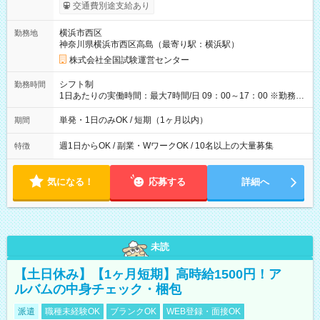
※勤務回数により昇給あり 【即給（前払い）オプションあ
交通費別途支給あり
り！】 希望される場合、勤務から1週間ほどで給与の一部を受け
取れます。 ※手数料418円がかかります。 【過去試験日の収入
横浜市西区
勤務地
例】 ・河合塾模擬試験 8:30～17:30（休憩1時間） 時給1,300円
神奈川県横浜市西区高島（最寄り駅：横浜駅）
×8時間＝日収10,400円＋交通費 ※当日の役割により時給＋100
円の場合あり ・国家試験 7:00～13:30（休憩なし） 時給1,300
株式会社全国試験運営センター
円（役割手当＋100円）×6時間＝日収8,400円＋交通費 【試用期
間】試用期間なし
シフト制
勤務時間
1日あたりの実働時間：最大7時間/日 09：00～17：00 ※勤務時
間は 試験により異なります。
単発・1日のみOK / 短期（1ヶ月以内）
期間
週1日からOK / 副業・WワークOK / 10名以上の大量募集
特徴
気になる！
応募する
詳細へ
未読
【土日休み】【1ヶ月短期】高時給1500円！ア
ルバムの中身チェック・梱包
派遣
職種未経験OK
ブランクOK
WEB登録・面接OK