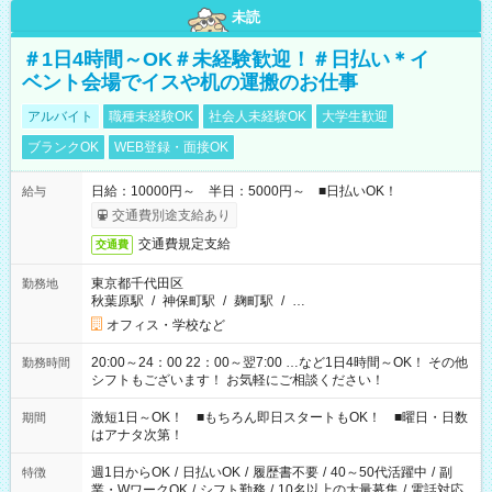
未読
＃1日4時間～OK＃未経験歓迎！＃日払い＊イ
ベント会場でイスや机の運搬のお仕事
アルバイト
職種未経験OK
社会人未経験OK
大学生歓迎
ブランクOK
WEB登録・面接OK
日給：10000円～ 半日：5000円～ ■日払いOK！
給与
交通費別途支給あり
交通費規定支給
交通費
東京都千代田区
勤務地
秋葉原駅
/
神保町駅
/
麹町駅
/
…
オフィス・学校など
20:00～24：00 22：00～翌7:00 …など1日4時間～OK！ その他
勤務時間
シフトもございます！ お気軽にご相談ください！
激短1日～OK！ ■もちろん即日スタートもOK！ ■曜日・日数
期間
はアナタ次第！
週1日からOK
/
日払いOK
/
履歴書不要
/
40～50代活躍中
/
副
特徴
業・WワークOK
/
シフト勤務
/
10名以上の大量募集
/
電話対応