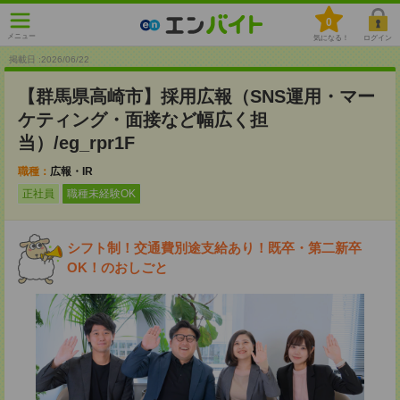
0
メニュー
気になる！
ログイン
掲載日 :2026
/
06
/
22
【群馬県高崎市】採用広報（SNS運用・マー
ケティング・面接など幅広く担
当）/eg_rpr1F
職種：
広報・IR
正社員
職種未経験OK
シフト制！交通費別途支給あり！既卒・第二新卒
OK！のおしごと