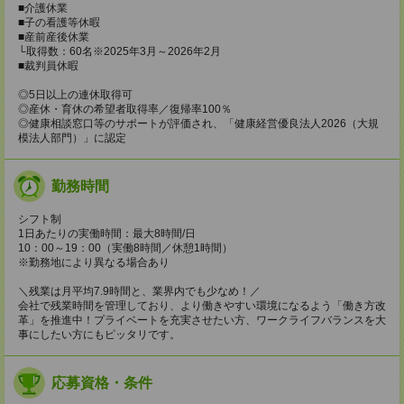
■介護休業
■子の看護等休暇
■産前産後休業
└取得数：60名※2025年3月～2026年2月
■裁判員休暇
◎5日以上の連休取得可
◎産休・育休の希望者取得率／復帰率100％
◎健康相談窓口等のサポートが評価され、「健康経営優良法人2026（大規
模法人部門）」に認定
勤務時間
シフト制
1日あたりの実働時間：最大8時間/日
10：00～19：00（実働8時間／休憩1時間）
※勤務地により異なる場合あり
＼残業は月平均7.9時間と、業界内でも少なめ！／
会社で残業時間を管理しており、より働きやすい環境になるよう「働き方改
革」を推進中！プライベートを充実させたい方、ワークライフバランスを大
事にしたい方にもピッタリです。
応募資格・条件