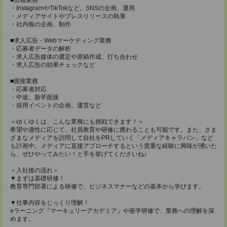
・InstagramやTikTokなど、SNSの企画、運用
・メディアサイトやプレスリリースの執筆
・社内報の企画、制作
■求人広告・Webマーケティング業務
・応募者データの解析
・求人広告媒体の選定や原稿作成、打ち合わせ
・求人広告の効果チェックなど
■面接業務
・応募者対応
・中途、新卒面接
・採用イベントの企画、運営など
＜ゆくゆくは、こんな業務にも挑戦できます！＞
希望や適性に応じて、社員教育や研修に携わることも可能です。また、さま
ざまなメディアを訪問して自社をPRしていく「メディアキャラバン」など
も計画中。メディアに直接アプローチするという貴重な経験に興味が湧いた
ら、ぜひやってみたい！と手を挙げてくださいね♪
＜入社後の流れ＞
▼まずは基礎研修！
教育専門部署による研修で、ビジネスマナーなどの基本から学びます。
▼仕事内容をじっくり理解！
eラーニング『マーキュリーアカデミア』や座学研修で、業務への理解を深
めます。