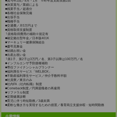
■賞与年2回／8月・1月 ※昨年度支給実績2回
■決算賞与／業績による
■残業手当／超過分
■各種社会保険完備
■出張手当
■職種手当
■交通費／月5万円まで
■資格取得支援制度
└資格取得費用の補助※規定有
■確定拠出型年金／日本版401K
■マーキュリー健康保険組合
■慶弔見舞金
■結婚お祝い金
■出産お祝い金
└第1子、第2子は3万円／名、第3子以降は100万円／名
■インフルエンザ予防接種補助
■専任ファイナンシャルプランナー
■福利厚生サービス「WELBOX」
■不動産福利厚生サービス／仲介手数料半額
■社員寮／東京のみ
■社内FA（社内転職）制度
■Comeback制度／円満退職者の再雇用
■リファラル制度
■定期健康診断
■育児に伴う時短勤務／3歳未満
■柔軟な働き方を実現するための措置／養育両立支援休暇・短時間勤務
企業情報