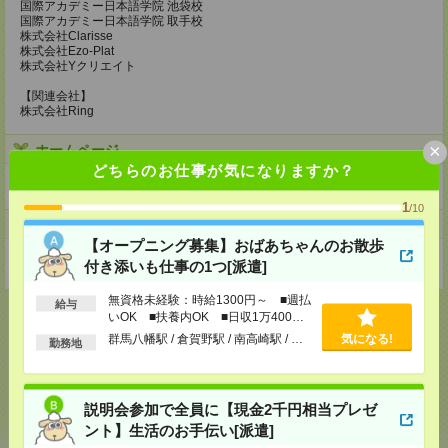
国際アカデミー日本語学院 池袋校
国際アカデミー日本語学院 取手校
株式会社Clarisse
株式会社Ezo-Plat
株式会社Yクリエイト
【関連会社】
株式会社Ring
×
ホームページ
どちらのお仕事が気になりますか？
https://en-gage.net/mercury-group_saiyo/
1
/10
事業所
【オープニング募集】おばあちゃんのお散歩
東京都新宿区西新宿1-26-2新宿野村ビル 23F
付き添いも仕事の1つ[派遣]
無資格未経験：時給1300円～ ■週払
給与
いOK ■扶養内OK ■日収1万400円
以上
群馬八幡駅 / 倉賀野駅 / 南高崎駅 / …
気になる!
勤務地
応募ページへ
説明会参加で全員に【現金2千円相当プレゼ
ント】生活のお手伝い[派遣]
気になる！