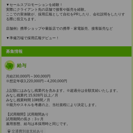
▼セールスプロモーションを経験！
実際にクライアント先の店舗で接客や販売を経験。
ここでの実体験が、採用広報として自社をPRしたり、会社説明をしたりす
る際に役立ちます。
店舗例）携帯ショップや量販店での携帯・家電販売、接客販売など
▼準備万端で採用広報デビュー！
募集情報
給与
月給230,000円～300,000円
※想定年収3,220,000円～4,200,000円
上記額にはみなし残業代を含みます。※超過分は全額支給いたします。
みなし残業代 15,928円 以上／月
みなし残業時間 10時間／月
※能力やスキルを考慮の上、当社規程により決定します。
【試用期間】試用期間あり
試用期間の長さ：3ヶ月
雇用形態、給与は本採用時と同じです。
交通費別途支給あり