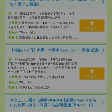
なく働ける[派遣]
[給 与]
日収3.1万円～（日勤時給1750円） ■月
収例25.2万円～（夜勤月8回勤務の場合）
[交通費]
交通費全額支給 ■ガソリン代も全額支給
（規定あり） ■無料駐車場もご相談ください
気になる！
[月収例]
20～25万円
[勤務地]
新前橋駅
/
心臓血管センター駅
/
片貝駅
/
…
【時給2750円】大手！本厚木でのテスト・評価[派遣]
[給 与]
時給2750円 月収例 45万7188円 時給
2750円×実働7h45m×週5日×4週+残業10h ※月収例
を保証するものではありません。※給与即受取りサ
ービス利用可（利用条件有）
気になる！
[交通費]
1ヶ月3万円を上限として実費支給
[月収例]
30万円～
[勤務地]
本厚木駅から徒歩12分
マニュアル通りに簡単WORK◆未経験から好きな時
にお仕事できる！単発OK◎試験監督[アルバイト]