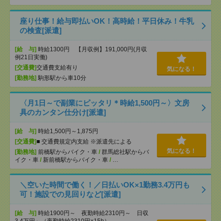
座り仕事！給与即払いOK！高時給！平日休み！牛乳
の検査[派遣]
[給 与]
時給1300円 【月収例】191,000円(月収
例21日実働)
[交通費]
交通費支給有り
気になる！
[勤務地]
駒形駅から車10分
〈月1日～で副業にピッタリ＊時給1,500円～〉文房
具のカンタン仕分け[派遣]
[給 与]
時給1,500円～1,875円
[交通費]
■ 交通費規定内支給 ※派遣先による
気になる！
[勤務地]
前橋駅からバイク・車
/
群馬総社駅からバ
イク・車
/
新前橋駅からバイク・車
/
…
＼空いた時間で働く！／日払いOK×1勤務3.4万円も
可！施設での見回りなど[派遣]
[給 与]
時給1900円～ 夜勤時給2310円～ 日収
3.4万円～（夜勤時給2310円×15h）