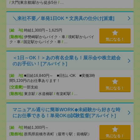
/
大門(東京都)駅から徒歩5分
/
…
＼来社不要／単発1日OK＊文房具の仕分け[派遣]
[給 与]
時給1,300円～1,625円
[勤務地]
伊勢崎駅からバイク・車
/
境町駅からバイ
気になる！
ク・車
/
国定駅からバイク・車
/
…
＜1日～OK！＞あの有名企業も！展示会や株主総会
のお手伝い！[アルバイト]
[給 与]
■日給16,840円～ ■日払いOK ■実働3時
間5,120円のお仕事あります！
[交通費]
一部支給
気になる！
[勤務地]
東京駅
/
水道橋駅
/
有楽町駅
/
…
マニュアル通りに簡単WORK◆未経験から好きな時
にお仕事できる！単発OK◎試験監督[アルバイト]
[給 与]
時給1,300円～
[勤務地]
群馬県前橋市表町（最寄り駅：前橋駅）
気になる！