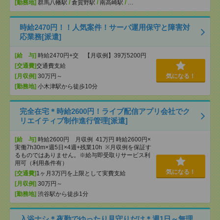
[勤務地]
群馬八幡駅
/
倉賀野駅
/
南高崎駅
/
…
時給2470円！！人気案件！サーバ運用保守と障害対
応業務[派遣]
[給 与]
時給2470円+交 【月収例】39万5200円
[交通費]
交通費支給
[月収例]
30万円～
気になる！
[勤務地]
小木津駅から徒歩10分
完全在宅＊時給2600円！ライブ配信アプリ会社でク
リエイティブ制作進行管理[派遣]
[給 与]
時給2600円 月収例 41万円 時給2600円×
実働7h30m×週5日×4週+残業10h ※月収例を保証す
るものではありません。※給与即受取りサービス利
用可（利用条件有）
気になる！
[交通費]
1ヶ月3万円を上限として実費支給
[月収例]
30万円～
[勤務地]
渋谷駅から徒歩1分
入浴ナシ＊夜勤でゆったり見守りだけ＊週1日～無理