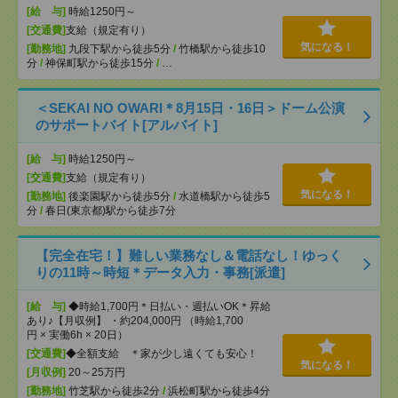
[給 与]
時給1250円～
[交通費]
支給（規定有り）
気になる！
[勤務地]
九段下駅から徒歩5分
/
竹橋駅から徒歩10
分
/
神保町駅から徒歩15分
/
…
＜SEKAI NO OWARI＊8月15日・16日＞ドーム公演
のサポートバイト[アルバイト]
[給 与]
時給1250円～
[交通費]
支給（規定有り）
気になる！
[勤務地]
後楽園駅から徒歩5分
/
水道橋駅から徒歩5
分
/
春日(東京都)駅から徒歩7分
【完全在宅！】難しい業務なし＆電話なし！ゆっく
りの11時～時短＊データ入力・事務[派遣]
[給 与]
◆時給1,700円＊日払い・週払いOK＊昇給
あり♪【月収例】 ・約204,000円 （時給1,700
円 × 実働6h × 20日）
[交通費]
◆全額支給 ＊家が少し遠くても安心！
気になる！
[月収例]
20～25万円
[勤務地]
竹芝駅から徒歩2分
/
浜松町駅から徒歩4分