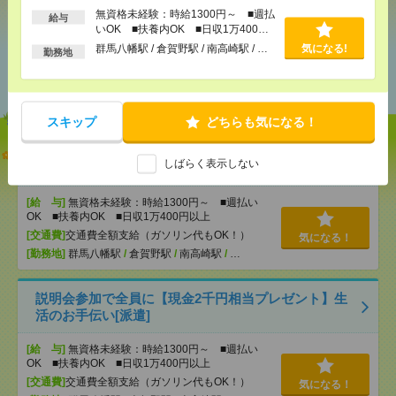
無資格未経験：時給1300円～ ■週払
給与
いOK ■扶養内OK ■日収1万400円
以上
群馬八幡駅 / 倉賀野駅 / 南高崎駅 / …
気になる!
勤務地
あなたの閲覧履歴からの
おすすめ
スキップ
どちらも気になる！
【オープニング募集】おばあちゃんのお散歩付き添
しばらく表示しない
いも仕事の1つ[派遣]
[給 与]
無資格未経験：時給1300円～ ■週払い
OK ■扶養内OK ■日収1万400円以上
[交通費]
交通費全額支給（ガソリン代もOK！）
気になる！
[勤務地]
群馬八幡駅
/
倉賀野駅
/
南高崎駅
/
…
説明会参加で全員に【現金2千円相当プレゼント】生
活のお手伝い[派遣]
[給 与]
無資格未経験：時給1300円～ ■週払い
OK ■扶養内OK ■日収1万400円以上
[交通費]
交通費全額支給（ガソリン代もOK！）
気になる！