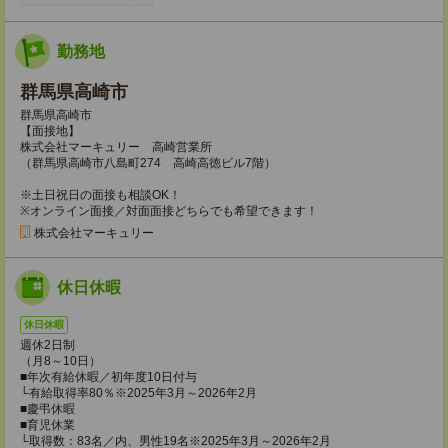
勤務地
群馬県高崎市
群馬県高崎市
【面接地】
株式会社マーキュリー 高崎営業所
（群馬県高崎市八島町274 高崎高徳ビル7階）
※土日祝日の面接も相談OK！
※オンライン面接／対面面接どちらでも希望できます！
株式会社マーキュリー
休日休暇
休日休暇
週休2日制
（月8～10日）
■年次有給休暇／初年度10日付与
└有給取得率80％※2025年3月～2026年2月
■慶弔休暇
■育児休業
└取得数：83名／内、男性19名※2025年3月～2026年2月