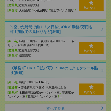
[交通費]
交通費全額支給
気になる！
[勤務地]
大雄山駅
/
相模沼田駅
/
富士フイルム前駅
/
…
＼空いた時間で働く！／日払いOK×1勤務3万円も
可！施設での見回りなど[派遣]
[給 与]
時給1650円～ 夜勤時給2000円～ 日収3
万円～（夜勤時給2000円×15h）
[交通費]
交通費全額支給
気になる！
[勤務地]
偕楽園駅
《単発1日OK！日払い可》＊DMのモクモクシール貼
り[派遣]
[給 与]
時給1,300円～1,625円
[交通費]
■ 交通費規定内支給 ※派遣先による
気になる！
[勤務地]
太田(群馬県)駅からバイク・車
/
韮川駅か
らバイク・車
/
藪塚駅からバイク・車
/
…
すべて見る