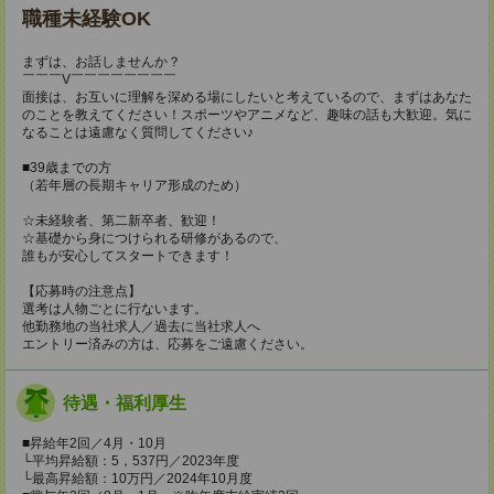
職種未経験OK
まずは、お話しませんか？
￣￣￣V￣￣￣￣￣￣￣￣
面接は、お互いに理解を深める場にしたいと考えているので、まずはあなた
のことを教えてください！スポーツやアニメなど、趣味の話も大歓迎。気に
なることは遠慮なく質問してください♪
■39歳までの方
（若年層の長期キャリア形成のため）
☆未経験者、第二新卒者、歓迎！
☆基礎から身につけられる研修があるので、
誰もが安心してスタートできます！
【応募時の注意点】
選考は人物ごとに行ないます。
他勤務地の当社求人／過去に当社求人へ
エントリー済みの方は、応募をご遠慮ください。
待遇・福利厚生
■昇給年2回／4月・10月
└平均昇給額：5，537円／2023年度
└最高昇給額：10万円／2024年10月度