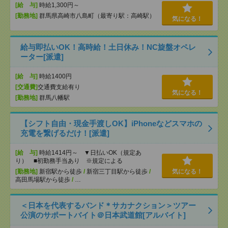
[給 与]
時給1,300円～
[勤務地]
群馬県高崎市八島町（最寄り駅：高崎駅）
気になる！
給与即払いOK！高時給！土日休み！NC旋盤オペレ
ーター[派遣]
[給 与]
時給1400円
[交通費]
交通費支給有り
気になる！
[勤務地]
群馬八幡駅
【シフト自由・現金手渡しOK】iPhoneなどスマホの
充電を繋げるだけ！[派遣]
[給 与]
時給1414円～ ▼日払いOK（規定あ
り） ■初勤務手当あり ※規定による
[勤務地]
新宿駅から徒歩
/
新宿三丁目駅から徒歩
/
気になる！
高田馬場駅から徒歩
/
…
＜日本を代表するバンド＊サカナクション＞ツアー
公演のサポートバイト＠日本武道館[アルバイト]