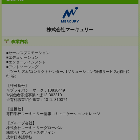
株式会社マーキュリー
事業内容
■セールスプロモーション
■エデュケーション
■エンターテインメント
■アウトソーシング
（ツーリズム/コンタクトセンター/ITソリューション/研修サービス/採用代
行 等）
【許可番号】
※プライバシーマーク：10830449
※労働者派遣事業：派13-303310
※有料職業紹介事業：13-ユ-310374
【提携校】
専門学校マーキュリー情報コミュニケーションカレッジ
【グループ会社】
株式会社マーキュリーグローバル
株式会社アルヴァスデザイン
成幸日本語学校