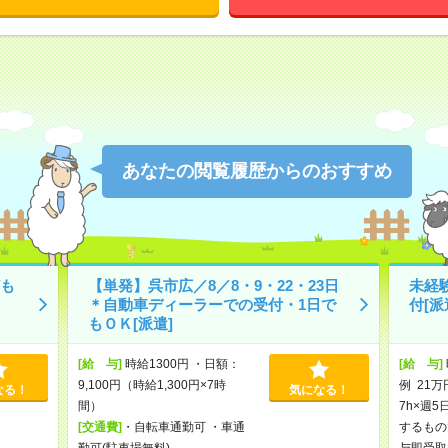
あなたの閲覧履歴からのおすすめ
も
【単発】呉市広／8／8・9・22・23日
未経
＊自動車ディーラーでの受付・1日で
付[派
もＯＫ[派遣]
[給 与]
時給1300円 ・日額：
[給 与]
9,100円（時給1,300円×7時
例 21万
なる！
気になる！
間）
7h×週5
[交通費]
・自転車通勤可 ・車通
するもの
勤可(駐車場無料)
与即受取