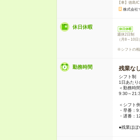
【車】徳島I
株式会社
休日休暇
休日休暇
週休2日制
（月8～10日
※シフトの相
勤務時間
残業な
シフト制
1日あたり
＜勤務時
9:30～2
＜シフト
・早番：9:3
・遅番：12:
●残業ほぼ