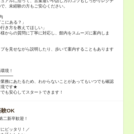
ニュアルに沿って、言葉遣いや話し方のコツもしっかりレクチ
ので、未経験の方もご安心ください。
内
どこにある？」
の行き方を教えてほしい」
客様からの質問に丁寧に対応し、館内をスムーズに案内しま
ップを見せながら説明したり、歩いて案内することもあります
場環境！
━━━━
で業務にあたるため、わからないことがあってもいつでも確認
環境です★
方でも安心してスタートできます！
験OK
第二新卒歓迎！
方にピッタリ！／