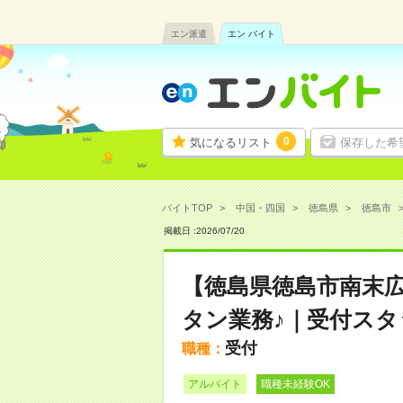
エン派遣
エン バイト
0
気になるリスト
保存した希
バイトTOP
中国・四国
徳島県
徳島市
掲載日 :
2026
/
07
/
20
【徳島県徳島市南末広
タン業務♪｜受付スタッフ
受付
職種：
アルバイト
職種未経験OK