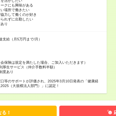
験を活かしたい
ワークにも興味がある
近い場所で働きたい
で協力して働くのが好き
縛られずに出勤したい
与あり
途支給（月5万円まで/月）
社会保険は規定を満たした場合、ご加入いただきます）
福利厚生サービス（仲介手数料半額）
制度あり
口等のサポートが評価され、2025年3月10日発表の「健康経
2025（大規模法人部門）」に認定！
なる！