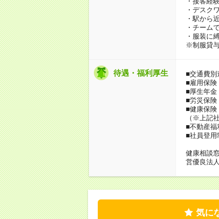
・接客経
・デスク
・駅から
・チーム
・服装に
※制服貸
待遇・福利厚生
■交通費別
■雇用保険
■厚生年金
■労災保険
■健康保険
（※上記
■不動産
■社員登用
健康相談窓
営優良法人
気に