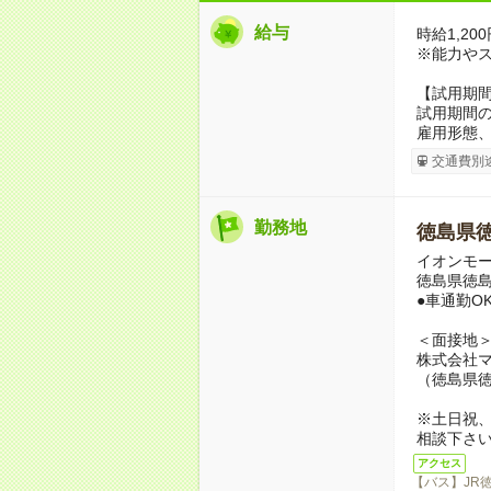
給与
時給1,200
※能力や
【試用期
試用期間の
雇用形態
交通費別
勤務地
徳島県
イオンモ
徳島県徳島
●車通勤O
＜面接地
株式会社
（徳島県徳
※土日祝
相談下さい
アクセス
【バス】JR