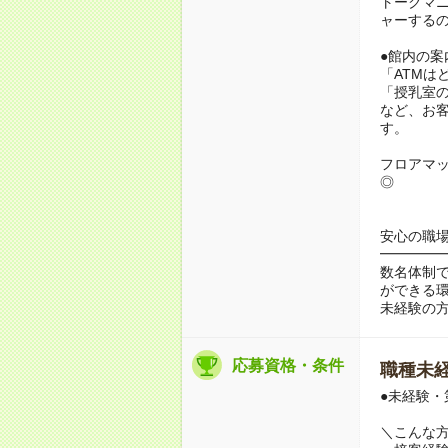
トークマ
ャーする
●館内の案
「ATMは
「授乳室
など、お
す。
フロアマ
◎
安心の職
━━━━
数名体制
ができる
未経験の
応募資格・条件
職種未経
●未経験・
＼こんな