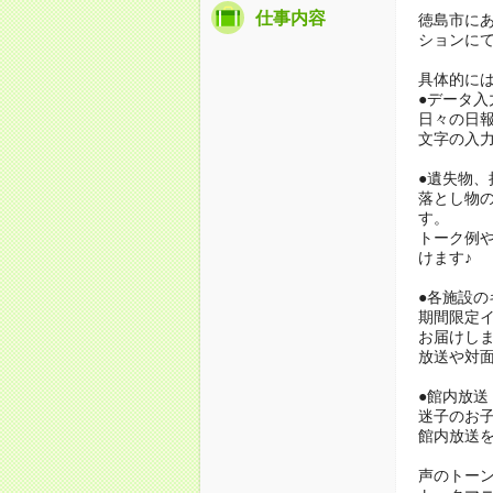
仕事内容
徳島市に
ションに
具体的に
●データ入
日々の日報
文字の入力
●遺失物、
落とし物
す。
トーク例
けます♪
●各施設の
期間限定
お届けし
放送や対
●館内放送
迷子のお
館内放送
声のトー