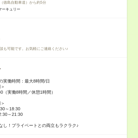
C（徳島自動車道）から約5分
マーキュリー
）
談も可能です。お気軽にご連絡ください♪
し
の実働時間：最大8時間/日
間＞
1:30（実働8時間／休憩1時間）
例＞
0～18:30
30～21:30
なし！プライベートとの両立もラクラク♪