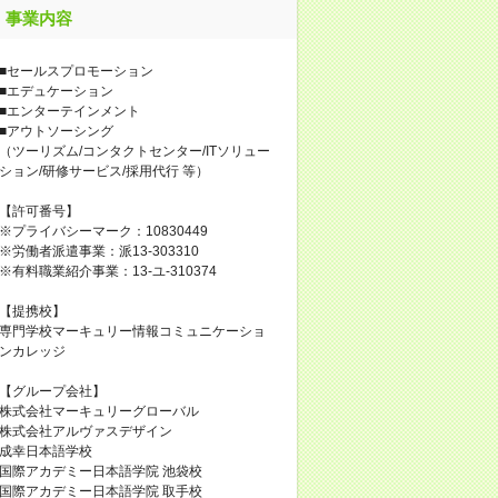
事業内容
■セールスプロモーション
■エデュケーション
■エンターテインメント
■アウトソーシング
（ツーリズム/コンタクトセンター/ITソリュー
ション/研修サービス/採用代行 等）
【許可番号】
※プライバシーマーク：10830449
※労働者派遣事業：派13-303310
※有料職業紹介事業：13-ユ-310374
【提携校】
専門学校マーキュリー情報コミュニケーショ
ンカレッジ
【グループ会社】
株式会社マーキュリーグローバル
株式会社アルヴァスデザイン
成幸日本語学校
国際アカデミー日本語学院 池袋校
国際アカデミー日本語学院 取手校