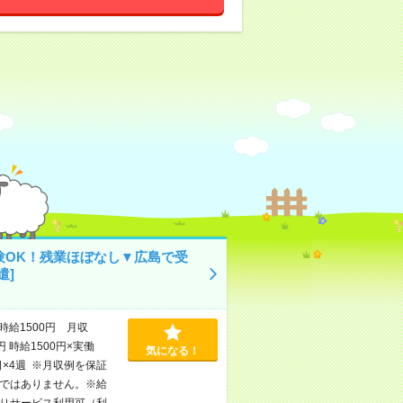
験OK！残業ほぼなし▼広島で受
遣]
時給1500円 月収
円 時給1500円×実働
気になる！
日×4週 ※月収例を保証
ではありません。※給
りサービス利用可（利