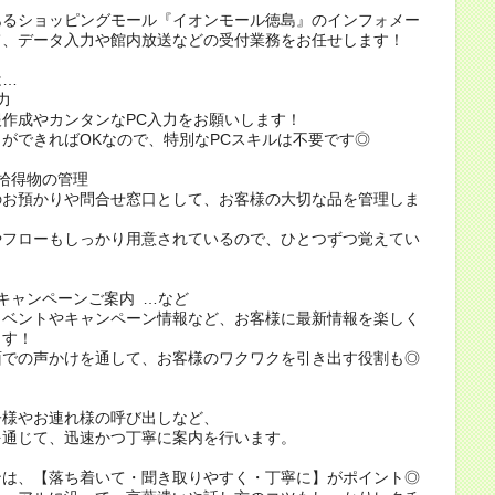
あるショッピングモール『イオンモール徳島』のインフォメー
て、データ入力や館内放送などの受付業務をお任せします！
は…
力
作成やカンタンなPC入力をお願いします！
ができればOKなので、特別なPCスキルは不要です◎
拾得物の管理
のお預かりや問合せ窓口として、お客様の大切な品を管理しま
やフローもしっかり用意されているので、ひとつずつ覚えてい
キャンペーンご案内 …など
イベントやキャンペーン情報など、お客様に最新情報を楽しく
ます！
面での声かけを通して、お客様のワクワクを引き出す役割も◎
子様やお連れ様の呼び出しなど、
を通じて、迅速かつ丁寧に案内を行います。
ンは、【落ち着いて・聞き取りやすく・丁寧に】がポイント◎