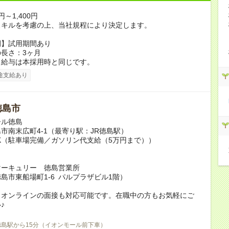
円～1,400円
スキルを考慮の上、当社規程により決定します。
間】試用期間あり
長さ：3ヶ月
、給与は本採用時と同じです。
途支給あり
徳島市
ール徳島
市南末広町4-1（最寄り駅：JR徳島駅）
K（駐車場完備／ガソリン代支給（5万円まで））
＞
マーキュリー 徳島営業所
島市東船場町1-6 パルプラザビル1階）
、オンラインの面接も対応可能です。在職中の方もお気軽にご
♪
徳島駅から15分（イオンモール前下車）