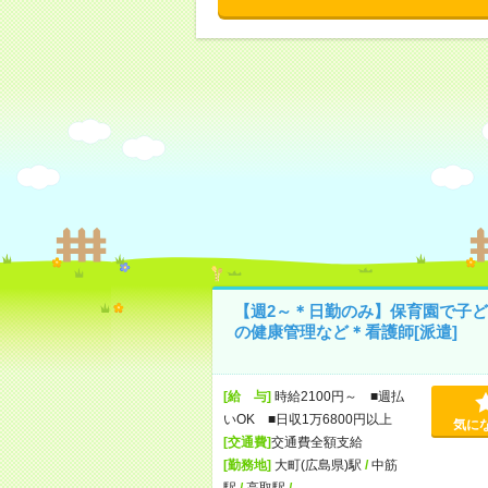
【週2～＊日勤のみ】保育園で子ど
の健康管理など＊看護師[派遣]
[給 与]
時給2100円～ ■週払
いOK ■日収1万6800円以上
気に
[交通費]
交通費全額支給
[勤務地]
大町(広島県)駅
/
中筋
駅
/
高取駅
/
…