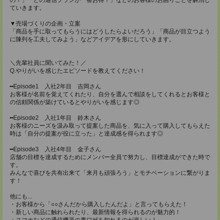
ていきます。
▼売場づくりの企画・立案
「商品を手に取ってもらうにはどうしたらよいだろう」「商品が目立つよう
に陳列を工夫してみよう」などアイデアを形にしていきます。
＼先輩社員に聞いてみた！／
Q.やりがいを感じたエピソードを教えてください！
━Episode1 入社2年目 吉岡さん
お客様が名前を覚えてくれたり、自分を選んで相談をしてくれるとお客様と
の信頼関係が築けているとやりがいを感じます◎
━Episode2 入社1年目 鈴木さん
お客様のニーズを汲み取って提案した商品を、気に入って購入してもらえた
時は「自分の提案が役に立った」と達成感を得られます◎
━Episode3 入社4年目 金子さん
店舗の目標を達成するためにメンバー全員で努力し、目標達成ができた時で
す。
みんなで喜びを共有出来て「来月も頑張ろう」とモチベーションに繋がりま
す！
他にも...
・お客様から「○○さんだから購入したんだよ」と言ってもらえた！
・新しい商品に触れられたり、最新情報を得られるのが魅力的！
・スマホなどの通信機器の裏ワザを知れるのが楽しい！