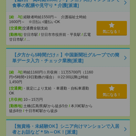
食事の配膳や見守り＊介護[派遣]
[給 与]
経験者時給1550円～ 介護福祉士時給
1600円～ ※日払い/週払いOK
[交通費]
交通費全額支給
気になる！
[勤務地]
廿日市駅
/
廿日市市役所前・平良駅
/
広電
廿日市駅
/
…
【夕方から5時間だけ♬】中国新聞社グループでの簡
単データ入力・チェック業務[派遣]
[給 与]
時給1160円☆月収例：11万5700円（1160
円×5時間×19日勤務の場合） ※22:00以降は時給
1,450円
[交通費]
・規定により支給 ・車通勤・自転車通勤
OK
気になる！
[月収例]
10～15万円
[勤務地]
土橋(広島県)駅から徒歩5分
/
本川町駅から
徒歩8分
/
十日市町駅から徒歩
【無資格・未経験OK】シニア向けマンションで入居
者とお話など＊5h～OK！[派遣]