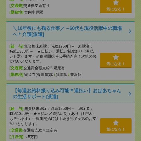
[交通費]
交通費支給有り
気になる！
[勤務地]
宮内串戸駅
＼10年後にも残る仕事／～60代も現役活躍中の職場
へ＊介護[派遣]
[給 与]
無資格未経験：時給1250円～ 経験者：
時給1350円～ ★日払い／週払い制度あり（月払
いも選べます）※稼働開始時は手続き完了次第のお
支払いとなります。
気になる！
[交通費]
交通費全額支給※規定有
[勤務地]
観音寺(香川県)駅
/
箕浦駅
/
豊浜駅
【毎週お給料振り込み可能＊週払い】おばあちゃん
の生活サポート[派遣]
[給 与]
無資格未経験：時給1250円～ 経験者：
時給1350円～★日払い／週払い制度あり（月払い
も選べます）※稼働開始時は手続き完了次第のお支
払いとなります。
気になる！
[交通費]
交通費支給※規定有
[月収例]
～5万円