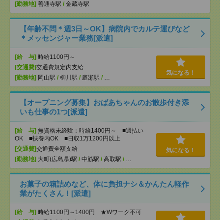
[勤務地]
善通寺駅
/
金蔵寺駅
【年齢不問＊週3日～OK】病院内でカルテ運びなど
＊メッセンジャー業務[派遣]
[給 与]
時給1100円～
[交通費]
交通費規定内支給
気になる！
[勤務地]
岡山駅
/
柳川駅
/
庭瀬駅
/
…
【オープニング募集】おばあちゃんのお散歩付き添
いも仕事の1つ[派遣]
[給 与]
無資格未経験：時給1400円～ ■週払い
OK ■扶養内OK ■日収1万1200円以上
[交通費]
交通費全額支給
気になる！
[勤務地]
大町(広島県)駅
/
中筋駅
/
高取駅
/
…
お菓子の箱詰めなど、体に負担ナシ＆かんたん軽作
業がたくさん！[派遣]
[給 与]
時給1100円～1400円 ★Wワーク不可