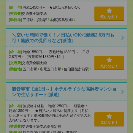
[給 与]
時給1450円～ ★日払い/週払いOK
[交通費]
交通費全額支給
気になる！
[勤務地]
三原駅
/
須波駅
/
本郷(広島県)駅
/
…
＼空いた時間で働く！／日払いOK×1勤務2.8万円も
可！施設での見回りなど[派遣]
[給 与]
時給1550円～ 夜勤時給1880円～ 日収
2.8万円～（夜勤時給1880円×15h）
[交通費]
交通費全額支給
気になる！
[勤務地]
五日市駅
/
広電五日市駅
/
佐伯区役所前駅
/
…
観音寺市【週1日～】ホテルライクな高齢者マンショ
ンで生活サポート[派遣]
[給 与]
無資格未経験：時給1250円～ 経験者：
時給1350円～ ★日払い／週払い制度あり（月払
いも選べます）※稼働開始時は手続き完了次第のお
支払いとなります。
気になる！
[交通費]
交通費全額支給※規定有
[勤務地]
観音寺(香川県)駅
/
箕浦駅
/
豊浜駅