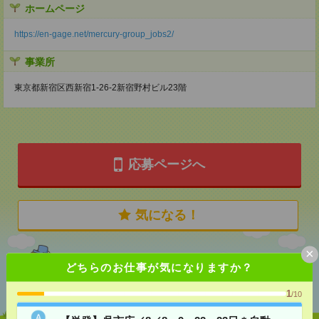
ホームページ
https://en-gage.net/mercury-group_jobs2/
事業所
東京都新宿区西新宿1-26-2新宿野村ビル23階
応募ページへ
気になる！
×
どちらのお仕事が気になりますか？
あなたの閲覧履歴からの
おすすめ
1
/10