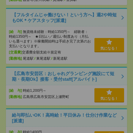
【フルタイムじゃ働けない！という方へ】週2や時短
もOK＊ケアスタッフ[派遣]
[給 与]
無資格未経験：時給1350円～ 経験者：
時給1350円～ ★日払い／週払い制度あり（月払
いも選べます）※稼働開始時は手続き完了次第のお
支払いとなります。
気になる！
[交通費]
交通費全額支給※規定有
[勤務地]
尾道駅
/
東尾道駅
/
新尾道駅
【広島市安芸区：おしゃれグランピング施設にて短
期・長期Ok】接客・受付staff[アルバイト]
[給 与]
時給1,200円～
[勤務地]
広島県広島市安芸区上瀬野町
気になる！
給与即払いOK！高時給！平日休み！仕分け作業など
[派遣]
[給 与]
時給1400円