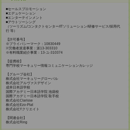
■セールスプロモーション
■エデュケーション
■エンターテインメント
■アウトソーシング
（ツーリズム/コンタクトセンター/ITソリューション/研修サービス/採用代
行 等）
【許可番号】
※プライバシーマーク：10830449
※労働者派遣事業：派13-303310
※有料職業紹介事業：13-ユ-310374
【提携校】
専門学校マーキュリー情報コミュニケーションカレッジ
【グループ会社】
株式会社マーキュリーグローバル
株式会社アルヴァスデザイン
成幸日本語学校
国際アカデミー日本語学院 池袋校
国際アカデミー日本語学院 取手校
株式会社Clarisse
株式会社Ezo-Plat
株式会社Yクリエイト
【関連会社】
株式会社Ring