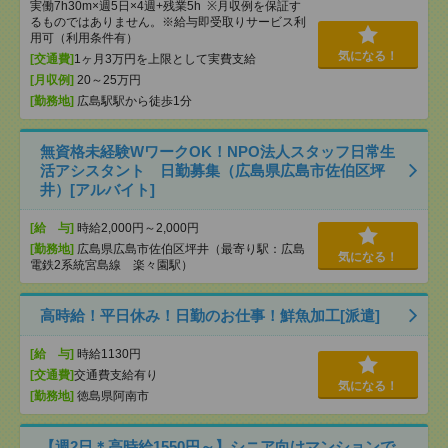
実働7h30m×週5日×4週+残業5h ※月収例を保証す
るものではありません。※給与即受取りサービス利
用可（利用条件有）
気になる！
[交通費]
1ヶ月3万円を上限として実費支給
[月収例]
20～25万円
[勤務地]
広島駅駅から徒歩1分
無資格未経験WワークOK！NPO法人スタッフ日常生
活アシスタント 日勤募集（広島県広島市佐伯区坪
井）[アルバイト]
[給 与]
時給2,000円～2,000円
[勤務地]
広島県広島市佐伯区坪井（最寄り駅：広島
気になる！
電鉄2系統宮島線 楽々園駅）
高時給！平日休み！日勤のお仕事！鮮魚加工[派遣]
[給 与]
時給1130円
[交通費]
交通費支給有り
気になる！
[勤務地]
徳島県阿南市
【週2日＊高時給1550円～】シニア向けマンションで