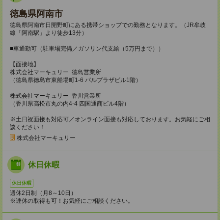
徳島県阿南市
徳島県阿南市日開野町にある携帯ショップでの勤務となります。（JR牟岐
線「阿南駅」より徒歩13分）
■車通勤可（駐車場完備／ガソリン代支給（5万円まで））
【面接地】
株式会社マーキュリー 徳島営業所
（徳島県徳島市東船場町1-6 パルプラザビル1階）
株式会社マーキュリー 香川営業所
（香川県高松市丸の内4-4 四国通商ビル4階）
※土日祝面接も対応可／オンライン面接も対応しております。お気軽にご相
談ください！
株式会社マーキュリー
休日休暇
休日休暇
週休2日制（月8～10日）
※連休の取得も可！お気軽にご相談ください。