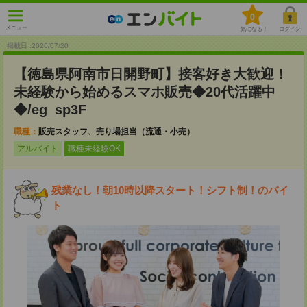
0
メニュー
気になる！
ログイン
掲載日 :2026
/
07
/
20
【徳島県阿南市日開野町】接客好き大歓迎！
未経験から始めるスマホ販売◆20代活躍中
◆/eg_sp3F
職種：
販売スタッフ、売り場担当（流通・小売）
アルバイト
職種未経験OK
残業なし！朝10時以降スタート！シフト制！のバイ
ト