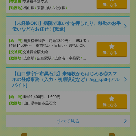
[交通費]
交通費全額支給
気になる！
[勤務地]
福山駅
/
東福山駅
/
松永駅
/
…
【未経験OK!】病院で車いすを押したり、移動のお手
伝いなどをお任せ！[派遣]
[給 与]
無資格未経験：時給1350円～ 経験者：
時給1450円～ ※前払い・日払い・週払いOK
[交通費]
交通費全額支給
気になる！
[勤務地]
広島駅
/
広島駅駅
/
広島港・宇品駅
/
…
【山口県宇部市黒石北】未経験からはじめる◎スマ
ホの登録事務（入力・初期設定など）/eg_sp3F[アル
バイト]
[給 与]
時給1,400円～1,600円
[勤務地]
山口県宇部市黒石北
気になる！
すべて見る