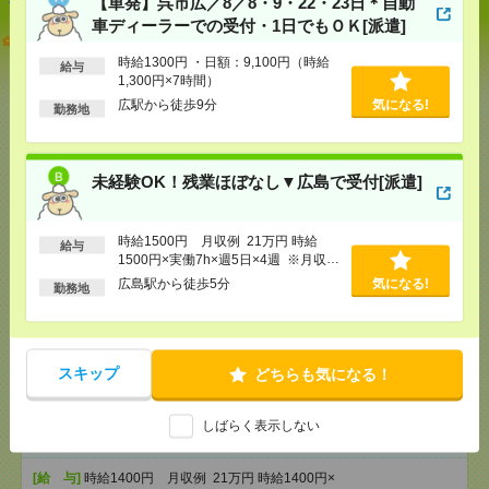
【単発】呉市広／8／8・9・22・23日＊自動
車ディーラーでの受付・1日でもＯＫ[派遣]
【単発】呉市広／8／8・9・22・23日＊自動車ディー
ラーでの受付・1日でもＯＫ[派遣]
時給1300円 ・日額：9,100円（時給
給与
1,300円×7時間）
[給 与]
時給1300円 ・日額：9,100円（時給1,300
広駅から徒歩9分
気になる!
勤務地
円×7時間）
[交通費]
・自転車通勤可 ・車通勤可(駐車場無料)
気になる！
[勤務地]
広駅から徒歩9分
未経験OK！残業ほぼなし▼広島で受付[派遣]
未経験OK！残業ほぼなし▼広島で受付[派遣]
時給1500円 月収例 21万円 時給
給与
1500円×実働7h×週5日×4週 ※月収例
[給 与]
時給1500円 月収例 21万円 時給1500円×
実働7h×週5日×4週 ※月収例を保証するものではあ
を保証するものではありません。※給
広島駅から徒歩5分
気になる!
勤務地
りません。※給与即受取りサービス利用可（利用条
与即受取りサービス利用可（利用条件
件有）
有）
気になる！
[交通費]
1ヶ月3万円を上限として実費支給
[月収例]
20～25万円
スキップ
どちらも気になる！
[勤務地]
広島駅から徒歩5分
しばらく表示しない
未経験OK！残業ほぼなし▼広島駅での受付[派遣]
[給 与]
時給1400円 月収例 21万円 時給1400円×