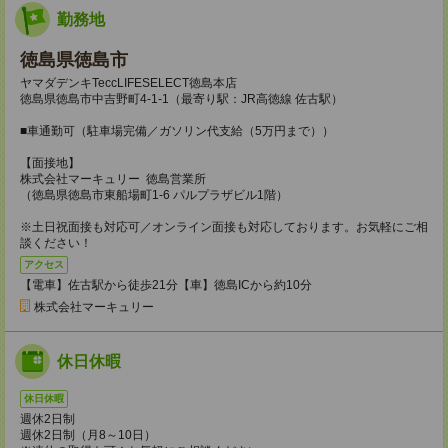
勤務地
徳島県徳島市
ヤマダデンキTeccLIFESELECT徳島本店
徳島県徳島市中吉野町4-1-1（最寄り駅：JR高徳線 佐古駅）
■車通勤可（駐車場完備／ガソリン代支給（5万円まで））
【面接地】
株式会社マーキュリー 徳島営業所
（徳島県徳島市東船場町1-6 パルプラザビル1階）
※土日祝面接も対応可／オンライン面接も対応しております。お気軽にご相
談ください！
アクセス
【電車】佐古駅から徒歩21分【車】徳島ICから約10分
株式会社マーキュリー
休日休暇
休日休暇
週休2日制
週休2日制（月8～10日）