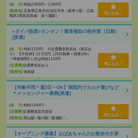
[給 与]
時給2,000円～2,000円
[勤務地]
広島県広島市佐伯区坪井（最寄り駅：広島
気になる！
電鉄2系統宮島線 楽々園駅）
<タイパ抜群>カンタン！製造補助の軽作業（日勤）
[派遣]
[給 与]
時給1220円 ※交通費全額支給（規定あ
り） 【月収例】21.0万円（20日勤務＋残業10h）
＊研修期間2ヶ月は時給1130円
気になる！
[交通費]
交通費支給あり
[勤務地]
徳島駅
【年齢不問＊週3日～OK】病院内でカルテ運びなど
＊メッセンジャー業務[派遣]
[給 与]
時給1100円～
[交通費]
交通費規定内支給
気になる！
[勤務地]
岡山駅
/
柳川駅
/
庭瀬駅
/
…
【オープニング募集】おばあちゃんのお散歩付き添