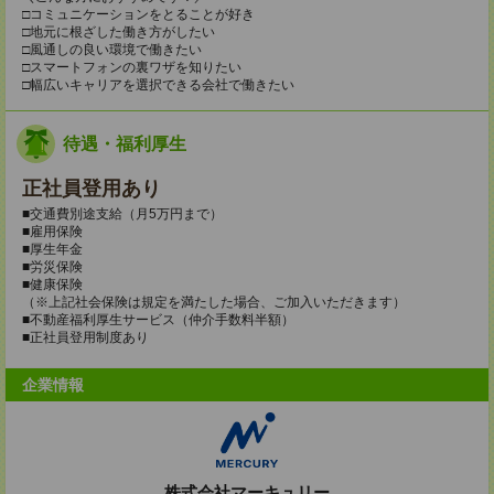
□コミュニケーションをとることが好き
□地元に根ざした働き方がしたい
□風通しの良い環境で働きたい
□スマートフォンの裏ワザを知りたい
□幅広いキャリアを選択できる会社で働きたい
待遇・福利厚生
正社員登用あり
■交通費別途支給（月5万円まで）
■雇用保険
■厚生年金
■労災保険
■健康保険
（※上記社会保険は規定を満たした場合、ご加入いただきます）
■不動産福利厚生サービス（仲介手数料半額）
■正社員登用制度あり
企業情報
株式会社マーキュリー