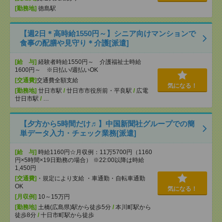
[勤務地]
徳島駅
【週2日＊高時給1550円～】シニア向けマンションで
食事の配膳や見守り＊介護[派遣]
[給 与]
経験者時給1550円～ 介護福祉士時給
1600円～ ※日払い/週払いOK
[交通費]
交通費全額支給
気になる！
[勤務地]
廿日市駅
/
廿日市市役所前・平良駅
/
広電
廿日市駅
/
…
【夕方から5時間だけ♬】中国新聞社グループでの簡
単データ入力・チェック業務[派遣]
[給 与]
時給1160円☆月収例：11万5700円（1160
円×5時間×19日勤務の場合） ※22:00以降は時給
1,450円
[交通費]
・規定により支給 ・車通勤・自転車通勤
OK
気になる！
[月収例]
10～15万円
[勤務地]
土橋(広島県)駅から徒歩5分
/
本川町駅から
徒歩8分
/
十日市町駅から徒歩