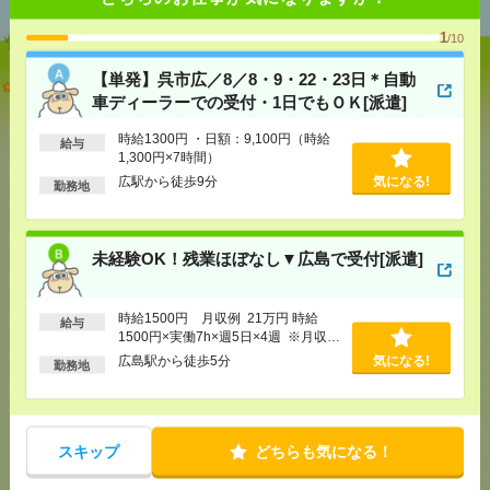
1
/10
【単発】呉市広／8／8・9・22・23日＊自動
【単発】呉市広／8／8・9・22・23日＊自動車ディー
車ディーラーでの受付・1日でもＯＫ[派遣]
ラーでの受付・1日でもＯＫ[派遣]
時給1300円 ・日額：9,100円（時給
給与
[給 与]
時給1300円 ・日額：9,100円（時給1,300
1,300円×7時間）
円×7時間）
広駅から徒歩9分
気になる!
[交通費]
・自転車通勤可 ・車通勤可(駐車場無料)
勤務地
気になる！
[勤務地]
広駅から徒歩9分
未経験OK！残業ほぼなし▼広島で受付[派遣]
未経験OK！残業ほぼなし▼広島で受付[派遣]
[給 与]
時給1500円 月収例 21万円 時給1500円×
時給1500円 月収例 21万円 時給
給与
実働7h×週5日×4週 ※月収例を保証するものではあ
1500円×実働7h×週5日×4週 ※月収例
りません。※給与即受取りサービス利用可（利用条
を保証するものではありません。※給
件有）
広島駅から徒歩5分
気になる!
勤務地
与即受取りサービス利用可（利用条件
気になる！
[交通費]
1ヶ月3万円を上限として実費支給
有）
[月収例]
20～25万円
[勤務地]
広島駅から徒歩5分
スキップ
どちらも気になる！
未経験OK！残業ほぼなし▼広島駅での受付[派遣]