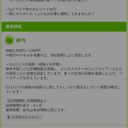
...など十人十色のエピソードが◎
一緒にやりがいたっぷりなお仕事に挑戦してみませんか？
募集情報
給与
時給1,200円～1,500円
※能力やスキルを考慮の上、当社規程により決定します。
＜1人ひとりの成長・頑張りを評価＞
毎年半期ごとに評価制度を実施し、ビジネスマナーやコンプライアンスなど
の項目ごとに目標を設定しています。多くの社員が目標を達成した上で、ベ
ースアップも叶えています。
1人ひとりの成長や頑張りに対してもしっかり還元をしていく制度が確立し
ています！
【試用期間】試用期間あり
試用期間の長さ：3ヶ月
雇用形態、給与は本採用時と同じです。
交通費別途支給あり