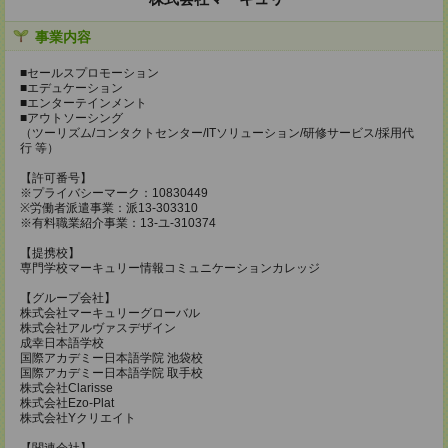
事業内容
■セールスプロモーション
■エデュケーション
■エンターテインメント
■アウトソーシング
（ツーリズム/コンタクトセンター/ITソリューション/研修サービス/採用代
行 等）
【許可番号】
※プライバシーマーク：10830449
※労働者派遣事業：派13-303310
※有料職業紹介事業：13-ユ-310374
【提携校】
専門学校マーキュリー情報コミュニケーションカレッジ
【グループ会社】
株式会社マーキュリーグローバル
株式会社アルヴァスデザイン
成幸日本語学校
国際アカデミー日本語学院 池袋校
国際アカデミー日本語学院 取手校
株式会社Clarisse
株式会社Ezo-Plat
株式会社Yクリエイト
【関連会社】