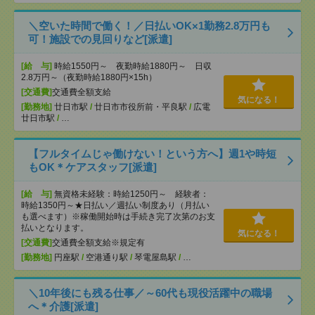
＼空いた時間で働く！／日払いOK×1勤務2.8万円も
可！施設での見回りなど[派遣]
[給 与]
時給1550円～ 夜勤時給1880円～ 日収
2.8万円～（夜勤時給1880円×15h）
[交通費]
交通費全額支給
気になる！
[勤務地]
廿日市駅
/
廿日市市役所前・平良駅
/
広電
廿日市駅
/
…
【フルタイムじゃ働けない！という方へ】週1や時短
もOK＊ケアスタッフ[派遣]
[給 与]
無資格未経験：時給1250円～ 経験者：
時給1350円～★日払い／週払い制度あり（月払い
も選べます）※稼働開始時は手続き完了次第のお支
払いとなります。
気になる！
[交通費]
交通費全額支給※規定有
[勤務地]
円座駅
/
空港通り駅
/
琴電屋島駅
/
…
＼10年後にも残る仕事／～60代も現役活躍中の職場
へ＊介護[派遣]