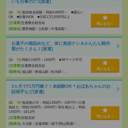
いも仕事の1つ[派遣]
[給 与]
無資格未経験：時給1400円～ ■週払い
OK ■扶養内OK ■日収1万1200円以上
[交通費]
交通費全額支給
気になる！
[勤務地]
鷹野橋駅
/
立町駅
/
中電前駅
/
…
お菓子の箱詰めなど、体に負担ナシ＆かんたん軽作
業がたくさん！[派遣]
[給 与]
時給1100円～1400円 ★Wワーク不可
[交通費]
交通費全額支給
気になる！
[勤務地]
福山駅
/
東福山駅
/
松永駅
/
…
3ヵ月で71万円稼ぐ！未経験OK＊おばあちゃんのお
話相手など[派遣]
[給 与]
無資格の方：時給1350円～1687円 / 介護
福祉士：時給1600円～2000円 / 初任者以上：時給
1450円～1812円
気になる！
[交通費]
全額支給
[勤務地]
大元駅
/
吉備津駅
/
城下(岡山県)駅
/
…