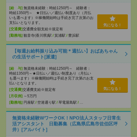
[給 与]
無資格未経験：時給1250円～ 経験者：
時給1350円～ ★日払い／週払い制度あり（月払
いも選べます）※稼働開始時は手続き完了次第のお
支払いとなります。
気になる！
[交通費]
交通費全額支給※規定有
[勤務地]
観音寺(香川県)駅
/
箕浦駅
/
豊浜駅
【毎週お給料振り込み可能＊週払い】おばあちゃん
の生活サポート[派遣]
[給 与]
無資格未経験：時給1250円～ 経験者：
時給1350円～★日払い／週払い制度あり（月払い
も選べます）※稼働開始時は手続き完了次第のお支
払いとなります。
気になる！
[交通費]
交通費支給※規定有
[月収例]
～5万円
[勤務地]
円座駅
/
空港通り駅
/
琴電屋島駅
/
…
無資格未経験WワークOK！NPO法人スタッフ日常生
活アシスタント 日勤募集（広島県広島市佐伯区坪
井）[アルバイト]