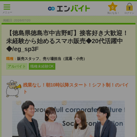
0
メニュー
気になる！
ログイン
掲載日 :2026
/
07
/
20
【徳島県徳島市中吉野町】接客好き大歓迎！
未経験から始めるスマホ販売◆20代活躍中
◆/eg_sp3F
職種：
販売スタッフ、売り場担当（流通・小売）
アルバイト
職種未経験OK
残業なし！朝10時以降スタート！シフト制！のバイ
ト