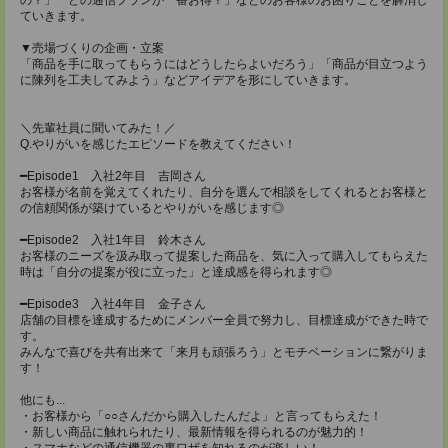
ていきます。
▼売場づくりの企画・立案
「商品を手に取ってもらうにはどうしたらよいだろう」「商品が目立つよう
に陳列を工夫してみよう」などアイデアを形にしていきます。
＼先輩社員に聞いてみた！／
Q.やりがいを感じたエピソードを教えてください！
━Episode1 入社2年目 吉岡さん
お客様が名前を覚えてくれたり、自分を選んで相談をしてくれるとお客様と
の信頼関係が築けているとやりがいを感じます◎
━Episode2 入社1年目 鈴木さん
お客様のニーズを汲み取って提案した商品を、気に入って購入してもらえた
時は「自分の提案が役に立った」と達成感を得られます◎
━Episode3 入社4年目 金子さん
店舗の目標を達成するためにメンバー全員で努力し、目標達成ができた時で
す。
みんなで喜びを共有出来て「来月も頑張ろう」とモチベーションに繋がりま
す！
他にも...
・お客様から「○○さんだから購入したんだよ」と言ってもらえた！
・新しい商品に触れられたり、最新情報を得られるのが魅力的！
・スマホなどの通信機器の裏ワザを知れるのが楽しい！