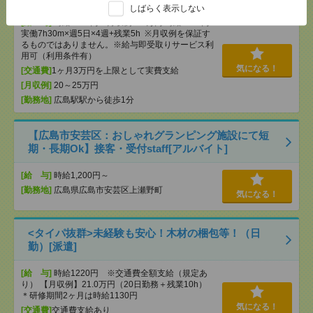
しばらく表示しない
[給 与]
時給1400円 月収例 21万円 時給1400円×
実働7h30m×週5日×4週+残業5h ※月収例を保証す
るものではありません。※給与即受取りサービス利
用可（利用条件有）
気になる！
[交通費]
1ヶ月3万円を上限として実費支給
[月収例]
20～25万円
[勤務地]
広島駅駅から徒歩1分
【広島市安芸区：おしゃれグランピング施設にて短
期・長期Ok】接客・受付staff[アルバイト]
[給 与]
時給1,200円～
[勤務地]
広島県広島市安芸区上瀬野町
気になる！
<タイパ抜群>未経験も安心！木材の梱包等！（日
勤）[派遣]
[給 与]
時給1220円 ※交通費全額支給（規定あ
り） 【月収例】21.0万円（20日勤務＋残業10h）
＊研修期間2ヶ月は時給1130円
気になる！
[交通費]
交通費支給あり