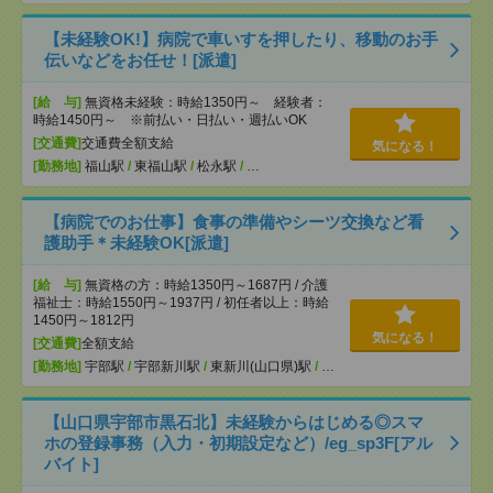
【未経験OK!】病院で車いすを押したり、移動のお手
伝いなどをお任せ！[派遣]
[給 与]
無資格未経験：時給1350円～ 経験者：
時給1450円～ ※前払い・日払い・週払いOK
[交通費]
交通費全額支給
気になる！
[勤務地]
福山駅
/
東福山駅
/
松永駅
/
…
【病院でのお仕事】食事の準備やシーツ交換など看
護助手＊未経験OK[派遣]
[給 与]
無資格の方：時給1350円～1687円 / 介護
福祉士：時給1550円～1937円 / 初任者以上：時給
1450円～1812円
気になる！
[交通費]
全額支給
[勤務地]
宇部駅
/
宇部新川駅
/
東新川(山口県)駅
/
…
【山口県宇部市黒石北】未経験からはじめる◎スマ
ホの登録事務（入力・初期設定など）/eg_sp3F[アル
バイト]