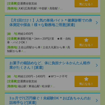
[交通費]
交通費全額支給
気になる！
[勤務地]
大町(広島県)駅
/
中筋駅
/
高取駅
/
…
【月1回だけ！】人気の単発バイト＊健康診断での身
体測定や採血！様々な勤務地ご用意[派遣]
[給 与]
時給1450円
[交通費]
車通勤可能＊1km＝20円計算 ★車・自転
車・バイクOK！
気になる！
[勤務地]
土佐山田駅から車
/
土佐久礼駅から車
/
高
知駅から車
/
…
お菓子の箱詰めなど、体に負担ナシ＆かんたん軽作
業がたくさん！[派遣]
[給 与]
時給1100円～1400円 ★Wワーク不可
[交通費]
交通費全額支給
気になる！
[勤務地]
福山駅
/
東福山駅
/
松永駅
/
…
3ヵ月で71万円稼ぐ！未経験OK＊おばあちゃんのお
話相手など[派遣]