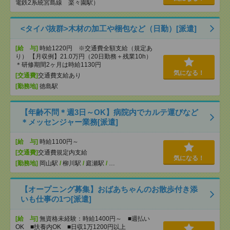
電鉄2系統宮島線 楽々園駅）
<タイパ抜群>木材の加工や梱包など（日勤）[派遣]
[給 与]
時給1220円 ※交通費全額支給（規定あ
り） 【月収例】21.0万円（20日勤務＋残業10h）
＊研修期間2ヶ月は時給1130円
気になる！
[交通費]
交通費支給あり
[勤務地]
徳島駅
【年齢不問＊週3日～OK】病院内でカルテ運びなど
＊メッセンジャー業務[派遣]
[給 与]
時給1100円～
[交通費]
交通費規定内支給
気になる！
[勤務地]
岡山駅
/
柳川駅
/
庭瀬駅
/
…
【オープニング募集】おばあちゃんのお散歩付き添
いも仕事の1つ[派遣]
[給 与]
無資格未経験：時給1400円～ ■週払い
OK ■扶養内OK ■日収1万1200円以上