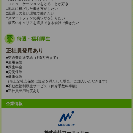
□コミュニケーションをとることが好き
□地元に根ざした働き方がしたい
□風通しの良い環境で働きたい
□スマートフォンの裏ワザを知りたい
□幅広いキャリアを選択できる会社で働きたい
待遇・福利厚生
正社員登用あり
■交通費別途支給（月5万円まで）
■雇用保険
■厚生年金
■労災保険
■健康保険
（※上記社会保険は規定を満たした場合、ご加入いただきます）
■不動産福利厚生サービス（仲介手数料半額）
■正社員登用制度あり
企業情報
株式会社マーキュリー