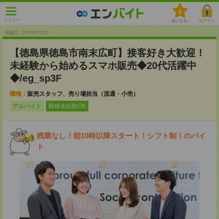
0
メニュー
気になる！
ログイン
掲載日 :2026
/
07
/
20
【徳島県徳島市南末広町】接客好き大歓迎！
未経験から始めるスマホ販売◆20代活躍中
◆/eg_sp3F
職種：
販売スタッフ、売り場担当（流通・小売）
アルバイト
職種未経験OK
残業なし！朝10時以降スタート！シフト制！のバイ
ト