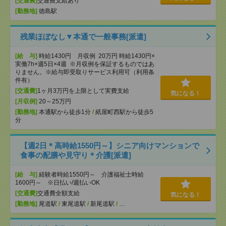
[交通費]
交通費支給あり
[勤務地]
徳島駅
残業ほぼなし▼本通で一般事務[派遣]
[給 与]
時給1430円 月収例 20万円 時給1430円×
実働7h×週5日×4週 ※月収例を保証するものではあ
りません。※給与即受取りサービス利用可（利用条
件有）
[交通費]
1ヶ月3万円を上限として実費支給
気になる！
[月収例]
20～25万円
[勤務地]
本通駅から徒歩1分
/
紙屋町西駅から徒歩5
分
【週2日＊高時給1550円～】シニア向けマンションで
食事の配膳や見守り＊介護[派遣]
[給 与]
経験者時給1550円～ 介護福祉士時給
1600円～ ※日払い/週払いOK
[交通費]
交通費全額支給
気になる！
[勤務地]
尾道駅
/
東尾道駅
/
新尾道駅
/
…