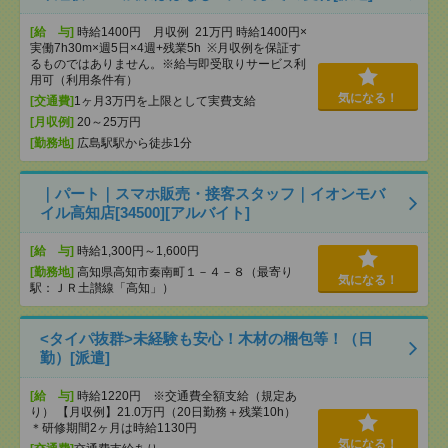
[給 与]
時給1400円 月収例 21万円 時給1400円×
実働7h30m×週5日×4週+残業5h ※月収例を保証す
るものではありません。※給与即受取りサービス利
用可（利用条件有）
気になる！
[交通費]
1ヶ月3万円を上限として実費支給
[月収例]
20～25万円
[勤務地]
広島駅駅から徒歩1分
｜パート｜スマホ販売・接客スタッフ｜イオンモバ
イル高知店[34500][アルバイト]
[給 与]
時給1,300円～1,600円
[勤務地]
高知県高知市秦南町１－４－８（最寄り
気になる！
駅：ＪＲ土讃線「高知」）
<タイパ抜群>未経験も安心！木材の梱包等！（日
勤）[派遣]
[給 与]
時給1220円 ※交通費全額支給（規定あ
り） 【月収例】21.0万円（20日勤務＋残業10h）
＊研修期間2ヶ月は時給1130円
気になる！