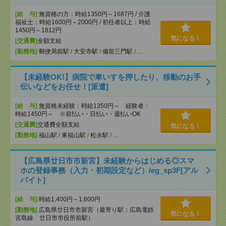
[給 与]
無資格の方：時給1350円～1687円 / 介護
福祉士：時給1600円～2000円 / 初任者以上：時給
1450円～1812円
気になる！
[交通費]
全額支給
[勤務地]
郵便局前駅
/
大安寺駅
/
備前三門駅
/
…
【未経験OK!】病院で車いすを押したり、移動のお手
伝いなどをお任せ！[派遣]
[給 与]
無資格未経験：時給1350円～ 経験者：
時給1450円～ ※前払い・日払い・週払いOK
[交通費]
交通費全額支給
気になる！
[勤務地]
福山駅
/
東福山駅
/
松永駅
/
…
【広島県廿日市市新宮】未経験からはじめる◎スマ
ホの登録事務（入力・初期設定など）/eg_sp3F[アル
バイト]
[給 与]
時給1,400円～1,600円
[勤務地]
広島県廿日市市新宮（最寄り駅：広島電鉄
気になる！
宮島線 廿日市市役所前駅）