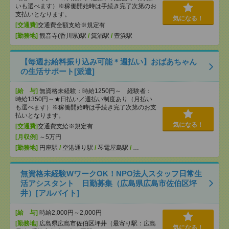
いも選べます）※稼働開始時は手続き完了次第のお
支払いとなります。
気になる！
[交通費]
交通費全額支給※規定有
[勤務地]
観音寺(香川県)駅
/
箕浦駅
/
豊浜駅
【毎週お給料振り込み可能＊週払い】おばあちゃん
の生活サポート[派遣]
[給 与]
無資格未経験：時給1250円～ 経験者：
時給1350円～★日払い／週払い制度あり（月払い
も選べます）※稼働開始時は手続き完了次第のお支
払いとなります。
気になる！
[交通費]
交通費支給※規定有
[月収例]
～5万円
[勤務地]
円座駅
/
空港通り駅
/
琴電屋島駅
/
…
無資格未経験WワークOK！NPO法人スタッフ日常生
活アシスタント 日勤募集（広島県広島市佐伯区坪
井）[アルバイト]
[給 与]
時給2,000円～2,000円
[勤務地]
広島県広島市佐伯区坪井（最寄り駅：広島
気になる！