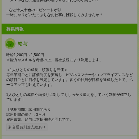
...など十人十色のエピソードが◎
一緒にやりがいたっぷりなお仕事に挑戦してみませんか？
募集情報
給与
時給1,200円～1,500円
※能力やスキルを考慮の上、当社規程により決定します。
＜1人ひとりの成長・頑張りを評価＞
毎年半期ごとに評価制度を実施し、ビジネスマナーやコンプライアンスなど
の項目ごとに目標を設定しています。多くの社員が目標を達成した上で、ベ
ースアップも叶えています。
1人ひとりの成長や頑張りに対してもしっかり還元をしていく制度が確立し
ています！
【試用期間】試用期間あり
試用期間の長さ：3ヶ月
雇用形態、給与は本採用時と同じです。
交通費別途支給あり