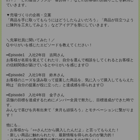
ていきます。
▼売場づくりの企画・立案
「商品を手に取ってもらうにはどうしたらよいだろう」「商品が目立つよう
に陳列を工夫してみよう」などアイデアを形にしていきます。
＼先輩社員に聞いてみた！／
Q.やりがいを感じたエピソードを教えてください！
━Episode1 入社2年目 吉岡さん
お客様が名前を覚えてくれたり、自分を選んで相談をしてくれるとお客様と
の信頼関係が築けているとやりがいを感じます◎
━Episode2 入社1年目 鈴木さん
お客様のニーズを汲み取って提案した商品を、気に入って購入してもらえた
時は「自分の提案が役に立った」と達成感を得られます◎
━Episode3 入社4年目 金子さん
店舗の目標を達成するためにメンバー全員で努力し、目標達成ができた時で
す。
みんなで喜びを共有出来て「来月も頑張ろう」とモチベーションに繋がりま
す！
他にも...
・お客様から「○○さんだから購入したんだよ」と言ってもらえた！
・新しい商品に触れられたり、最新情報を得られるのが魅力的！
・スマホなどの通信機器の裏ワザを知れるのが楽しい！