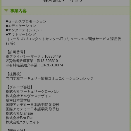
事業内容
■セールスプロモーション
■エデュケーション
■エンターテインメント
■アウトソーシング
（ツーリズム/コンタクトセンター/ITソリューション/研修サービス/採用代
行 等）
【許可番号】
※プライバシーマーク：10830449
※労働者派遣事業：派13-303310
※有料職業紹介事業：13-ユ-310374
【提携校】
専門学校マーキュリー情報コミュニケーションカレッジ
【グループ会社】
株式会社マーキュリーグローバル
株式会社アルヴァスデザイン
成幸日本語学校
国際アカデミー日本語学院 池袋校
国際アカデミー日本語学院 取手校
株式会社Clarisse
株式会社Ezo-Plat
株式会社Yクリエイト
【関連会社】