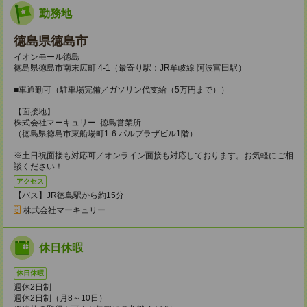
勤務地
徳島県徳島市
イオンモール徳島
徳島県徳島市南末広町 4-1（最寄り駅：JR牟岐線 阿波富田駅）
■車通勤可（駐車場完備／ガソリン代支給（5万円まで））
【面接地】
株式会社マーキュリー 徳島営業所
（徳島県徳島市東船場町1-6 パルプラザビル1階）
※土日祝面接も対応可／オンライン面接も対応しております。お気軽にご相
談ください！
アクセス
【バス】JR徳島駅から約15分
株式会社マーキュリー
休日休暇
休日休暇
週休2日制
週休2日制（月8～10日）