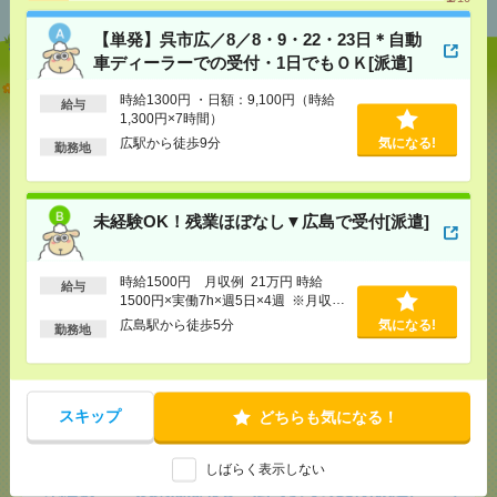
【単発】呉市広／8／8・9・22・23日＊自動
車ディーラーでの受付・1日でもＯＫ[派遣]
【単発】呉市広／8／8・9・22・23日＊自動車ディー
時給1300円 ・日額：9,100円（時給
ラーでの受付・1日でもＯＫ[派遣]
給与
1,300円×7時間）
広駅から徒歩9分
気になる!
[給 与]
時給1300円 ・日額：9,100円（時給1,300
勤務地
円×7時間）
[交通費]
・自転車通勤可 ・車通勤可(駐車場無料)
気になる！
[勤務地]
広駅から徒歩9分
未経験OK！残業ほぼなし▼広島で受付[派遣]
未経験OK！残業ほぼなし▼広島で受付[派遣]
時給1500円 月収例 21万円 時給
給与
1500円×実働7h×週5日×4週 ※月収例
[給 与]
時給1500円 月収例 21万円 時給1500円×
を保証するものではありません。※給
広島駅から徒歩5分
気になる!
実働7h×週5日×4週 ※月収例を保証するものではあ
勤務地
与即受取りサービス利用可（利用条件
りません。※給与即受取りサービス利用可（利用条
有）
件有）
気になる！
[交通費]
1ヶ月3万円を上限として実費支給
[月収例]
20～25万円
スキップ
どちらも気になる！
[勤務地]
広島駅から徒歩5分
しばらく表示しない
未経験OK！残業ほぼなし▼広島駅での受付[派遣]