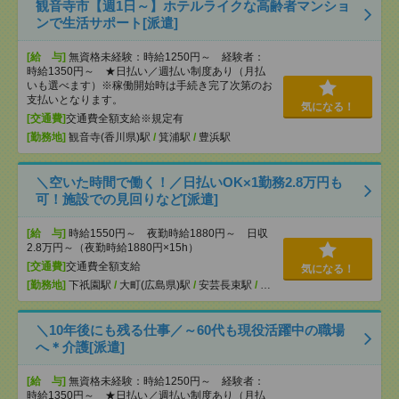
観音寺市【週1日～】ホテルライクな高齢者マンショ
ンで生活サポート[派遣]
[給 与]
無資格未経験：時給1250円～ 経験者：
時給1350円～ ★日払い／週払い制度あり（月払
いも選べます）※稼働開始時は手続き完了次第のお
支払いとなります。
気になる！
[交通費]
交通費全額支給※規定有
[勤務地]
観音寺(香川県)駅
/
箕浦駅
/
豊浜駅
＼空いた時間で働く！／日払いOK×1勤務2.8万円も
可！施設での見回りなど[派遣]
[給 与]
時給1550円～ 夜勤時給1880円～ 日収
2.8万円～（夜勤時給1880円×15h）
[交通費]
交通費全額支給
気になる！
[勤務地]
下祇園駅
/
大町(広島県)駅
/
安芸長束駅
/
…
＼10年後にも残る仕事／～60代も現役活躍中の職場
へ＊介護[派遣]
[給 与]
無資格未経験：時給1250円～ 経験者：
時給1350円～ ★日払い／週払い制度あり（月払