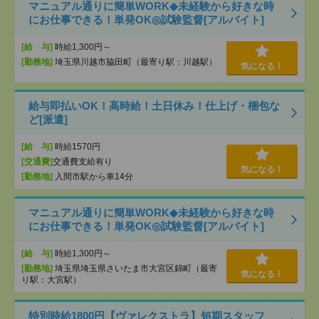
マニュアル通りに簡単WORK◆未経験から好きな時
にお仕事できる！単発OK◎試験監督[アルバイト]
[給 与]
時給1,300円～
[勤務地]
埼玉県川越市脇田町（最寄り駅：川越駅）
気になる！
給与即払いOK！高時給！土日休み！仕上げ・梱包な
ど[派遣]
[給 与]
時給1570円
[交通費]
交通費支給有り
気になる！
[勤務地]
入間市駅から車14分
マニュアル通りに簡単WORK◆未経験から好きな時
にお仕事できる！単発OK◎試験監督[アルバイト]
[給 与]
時給1,300円～
[勤務地]
埼玉県埼玉県さいたま市大宮区錦町（最寄
気になる！
り駅：大宮駅）
特別時給1800円【ヴァレクストラ】短期スタッフ