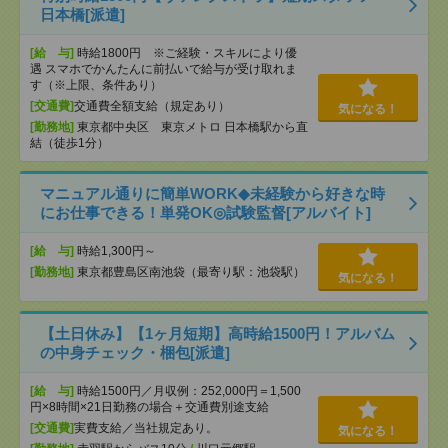
日本橋[派遣]
[給 与]
時給1800円 ※ご経験・スキルにより優
遇 スマホでかんたんに前払いで給与が受け取れま
す（※上限、条件あり）
[交通費]
交通費全額支給（規定あり）
気になる！
[勤務地]
東京都中央区 東京メトロ 日本橋駅から直
結（徒歩1分）
マニュアル通りに簡単WORK◆未経験から好きな時
にお仕事できる！単発OK◎試験監督[アルバイト]
[給 与]
時給1,300円～
[勤務地]
東京都豊島区南池袋（最寄り駅：池袋駅）
気になる！
【土日休み】【1ヶ月短期】高時給1500円！アルバム
の中身チェック・梱包[派遣]
[給 与]
時給1500円／月収例：252,000円＝1,500
円×8時間×21日勤務の場合＋交通費別途支給
[交通費]
実費支給／当社規定あり。
気になる！