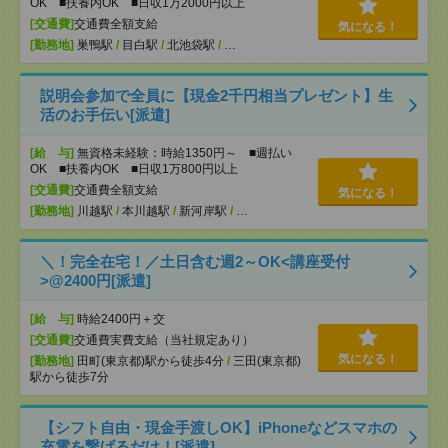
OK ■扶養内OK ■日収1万2000円以上
[交通費]
交通費全額支給
気になる！
[勤務地]
巣鴨駅
/
目白駅
/
北池袋駅
/
…
説明会参加で全員に【現金2千円相当プレゼント】生
活のお手伝い[派遣]
[給 与]
無資格未経験：時給1350円～ ■週払い
OK ■扶養内OK ■日収1万800円以上
[交通費]
交通費全額支給
気になる！
[勤務地]
川越駅
/
本川越駅
/
新河岸駅
/
…
＼！完全在宅！／土日含む週2～OK<講座受付
>@2400円[派遣]
[給 与]
時給2400円＋交
[交通費]
交通費実費支給（当社規定あり）
気になる！
[勤務地]
田町(東京都)駅から徒歩4分
/
三田(東京都)
駅から徒歩7分
【シフト自由・現金手渡しOK】iPhoneなどスマホの
充電を繋げるだけ！[派遣]