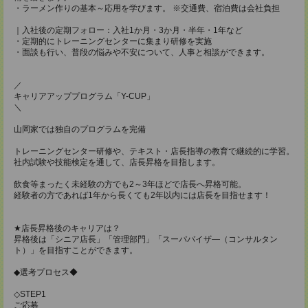
・ラーメン作りの基本～応用を学びます。 ※交通費、宿泊費は会社負担
｜入社後の定期フォロー：入社1か月・3か月・半年・1年など
・定期的にトレーニングセンターに集まり研修を実施
・面談も行い、普段の悩みや不安について、人事と相談ができます。
／
キャリアアッププログラム「Y-CUP」
＼
山岡家では独自のプログラムを完備
トレーニングセンター研修や、テキスト・店長指導の教育で継続的に学習。
社内試験や技能検定を通して、店長昇格を目指します。
飲食等まったく未経験の方でも2～3年ほどで店長へ昇格可能。
経験者の方であれば1年から長くても2年以内には店長を目指せます！
★店長昇格後のキャリアは？
昇格後は「シニア店長」「管理部門」「スーパバイザ―（コンサルタン
ト）」を目指すことができます。
◆選考プロセス◆
◇STEP1
ご応募