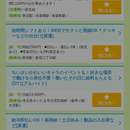
間5,120円のお仕事あります！
[交通費]
一部支給
気になる！
[勤務地]
東京駅
/
水道橋駅
/
有楽町駅
/
…
短時間シフトあり！WEBでサクッと登録OK＊クッキ
ーなどの仕分け[派遣]
[給 与]
時給1500円 ■日払い・週払いOK！(規定
あり) ■現金日払いもOK(規定あり)
気になる！
[勤務地]
新宿駅
/
新宿三丁目駅
ちいさいかわいいキャラのイベントも！好きな場所
で働ける☆来社不要！働いたその日に給料もらえる
◎/T1[アルバイト]
[給 与]
日給13,000円～
[勤務地]
埼玉県さいたま市大宮区錦町（最寄り駅：
気になる！
大宮駅）
給与即払いOK！高時給！土日休み！製品の入出荷な
ど[派遣]