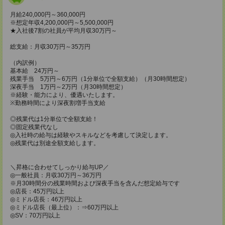
月給240,000円～360,000円
※想定年収4,200,000円～5,500,000円
★入社後7割の社員が平均月収30万円～
総支給：月収30万円～35万円
（内訳例）
基本給 24万円～
残業手当 5万円～6万円（1分単位で全額支給）（月30時間想定）
深夜手当 1万円～2万円（月30時間想定）
※経験・能力により、優遇いたします。
※勤務時間により深夜割増手当支給
◎残業代は1分単位で全額支給！
◎固定残業代なし
◎入社時の給与は経験やスキルなどを考慮して決定します。
◎残業代は別途全額支給します。
＼昇格に合わせてしっかり給与UP／
◎一般社員：月収30万円～36万円
※⽉30時間分の残業時間および深夜⼿当を含んだ想定給与です
◎店長：45万円以上
◎ミドル店長：46万円以上
◎ミドル店長（最上位）：⇒60万円以上
◎SV：70万円以上