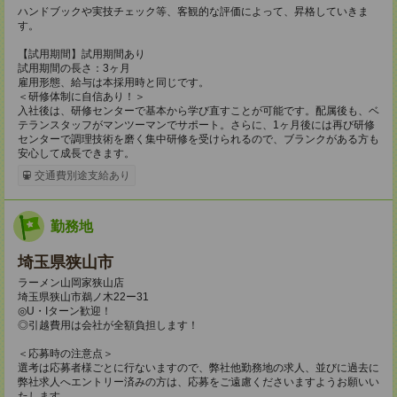
ハンドブックや実技チェック等、客観的な評価によって、昇格していきま
す。
【試用期間】試用期間あり
試用期間の長さ：3ヶ月
雇用形態、給与は本採用時と同じです。
＜研修体制に自信あり！＞
入社後は、研修センターで基本から学び直すことが可能です。配属後も、ベ
テランスタッフがマンツーマンでサポート。さらに、1ヶ月後には再び研修
センターで調理技術を磨く集中研修を受けられるので、ブランクがある方も
安心して成長できます。
交通費別途支給あり
勤務地
埼玉県狭山市
ラーメン山岡家狭山店
埼玉県狭山市鵜ノ木22ー31
◎U・Iターン歓迎！
◎引越費用は会社が全額負担します！
＜応募時の注意点＞
選考は応募者様ごとに行ないますので、弊社他勤務地の求人、並びに過去に
弊社求人へエントリー済みの方は、応募をご遠慮くださいますようお願いい
たします。