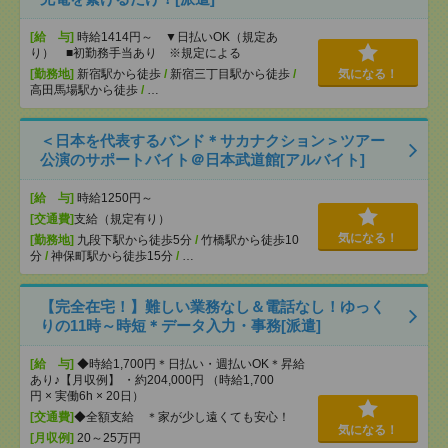
[給 与]
時給1414円～ ▼日払いOK（規定あ
り） ■初勤務手当あり ※規定による
[勤務地]
新宿駅から徒歩
/
新宿三丁目駅から徒歩
/
気になる！
高田馬場駅から徒歩
/
…
＜日本を代表するバンド＊サカナクション＞ツアー
公演のサポートバイト＠日本武道館[アルバイト]
[給 与]
時給1250円～
[交通費]
支給（規定有り）
気になる！
[勤務地]
九段下駅から徒歩5分
/
竹橋駅から徒歩10
分
/
神保町駅から徒歩15分
/
…
【完全在宅！】難しい業務なし＆電話なし！ゆっく
りの11時～時短＊データ入力・事務[派遣]
[給 与]
◆時給1,700円＊日払い・週払いOK＊昇給
あり♪【月収例】 ・約204,000円 （時給1,700
円 × 実働6h × 20日）
[交通費]
◆全額支給 ＊家が少し遠くても安心！
気になる！
[月収例]
20～25万円