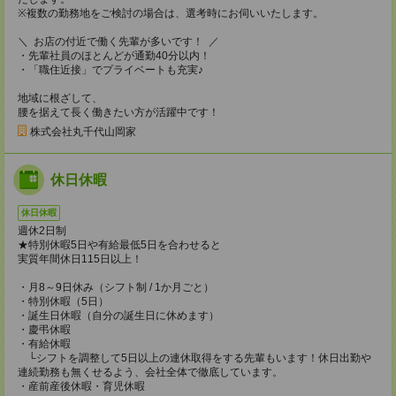
※複数の勤務地をご検討の場合は、選考時にお伺いいたします。
＼ お店の付近で働く先輩が多いです！ ／
・先輩社員のほとんどが通勤40分以内！
・「職住近接」でプライベートも充実♪
地域に根ざして、
腰を据えて長く働きたい方が活躍中です！
株式会社丸千代山岡家
休日休暇
休日休暇
週休2日制
★特別休暇5日や有給最低5日を合わせると
実質年間休日115日以上！
・月8～9日休み（シフト制 / 1か月ごと）
・特別休暇（5日）
・誕生日休暇（自分の誕生日に休めます）
・慶弔休暇
・有給休暇
└シフトを調整して5日以上の連休取得をする先輩もいます！休日出勤や
連続勤務も無くせるよう、会社全体で徹底しています。
・産前産後休暇・育児休暇