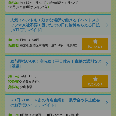
[勤務地]
竹芝駅から徒歩2分
/
浜松町駅から徒歩4分
/
大門(東京都)駅から徒歩5分
/
…
人気イベントも！好きな場所で働けるイベントスタ
ッフ☆来社不要！働いたその日に給料もらえる日払
い/T1[アルバイト]
[給 与]
日給13,000円～
[勤務地]
東京都豊島区南池袋（最寄り駅：池袋駅）
気になる！
給与即払いOK！高時給！平日休み！古紙の選別など
[派遣]
[給 与]
時給1800円
[交通費]
交通費支給有り
気になる！
[勤務地]
狭山市駅
＜1日～OK！＞あの有名企業も！展示会や株主総会
のお手伝い！[アルバイト]
[給 与]
■日給16,840円～ ■日払いOK ■実働3時