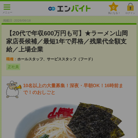
0
メニュー
気になる！
ログイン
掲載日 :2026
/
06
/
18
【20代で年収600万円も可】★ラーメン山岡
家店長候補／最短1年で昇格／残業代全額支
給／上場企業
職種：
ホールスタッフ、サービススタッフ（フード）
正社員
10名以上の大量募集！深夜・早朝OK！16時前ま
で！のおしごと