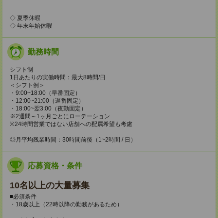
◇ 夏季休暇
◇ 年末年始休暇
勤務時間
シフト制
1日あたりの実働時間：最大8時間/日
＜シフト例＞
・9:00~18:00（早番固定）
・12:00~21:00（遅番固定）
・18:00~翌3:00（夜勤固定）
※2週間～1ヶ月ごとにローテーション
※24時間営業ではない店舗への配属希望も考慮
◎月平均残業時間：30時間前後（1~2時間 / 日）
応募資格・条件
10名以上の大量募集
■必須条件
・18歳以上（22時以降の勤務があるため）