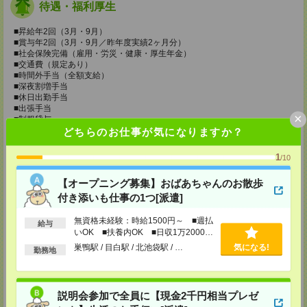
待遇・福利厚生
■昇給年2回（3月・9月）
■賞与年2回（3月・9月／昨年度実績2ヶ月分）
■社会保険完備（雇用・労災・健康・厚生年金）
■交通費（規定あり）
■時間外手当（全額支給）
■深夜割増手当
■休日出勤手当
■出張手当
×
■制服貸与
■車、バイクOK（駐車場完備）
どちらのお仕事が気になりますか？
■屋内禁煙
1
/10
＜長くキャリアを形成できる環境＞
■誕生日手当
【オープニング募集】おばあちゃんのお散歩
■退職金制度（企業型確定拠出年金 ※社員の負担一切なし）
■財形貯蓄制度
付き添いも仕事の1つ[派遣]
■社員持株制度
■永年勤続表彰制度
無資格未経験：時給1500円～ ■週払
給与
いOK ■扶養内OK ■日収1万2000円
＜日々の生活もサポート＞
以上
巣鴨駅 / 目白駅 / 北池袋駅 / …
気になる!
勤務地
■引越費用の全額を会社が負担（初期費用・移動費用など含む）
■単身赴任手当（月5万円）
■単身赴任時の帰省手当（規定あり）
■団体自動車保険
説明会参加で全員に【現金2千円相当プレゼ
■食事補助