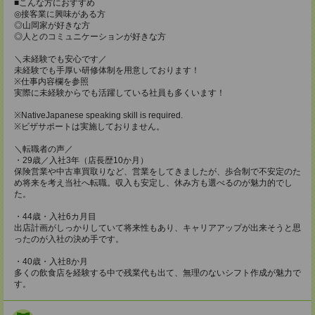
■こんな方におすすめ
◎接客業に興味がある方
◎山岡家が好きな方
◎人とのコミュニケーションが好きな方
＼未経験でも安心です／
未経験でも手厚い研修体制を用意しております！
※仕事内容欄を参照
実際に未経験からでも活躍している社員も多くいます！
※NativeJapanese speaking skill is required.
※ビザサポートは実施しておりません。
＼転職者の声／
・29歳／入社3年（店長歴10か月）
保険営業や中古車買取りなど、営業をしてきましたが、歩合制で不安定のた
め将来を考え当社へ転職。収入も安定し、休み方も選べるのが魅力的でし
た。
・44歳・入社6カ月目
出店計画がしっかりしていて将来性もあり、キャリアアップが出来そうと思
ったのが入社の決め手です。
・40歳・入社8か月
多くの飲食店を経験する中で残業代も出て、無理のないシフト作成が魅力で
す。