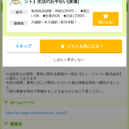
ント】生活のお手伝い[派遣]
企業情報
無資格未経験：時給1350円～ ■週払
給与
いOK ■扶養内OK ■日収1万800円
以上
川越駅 / 本川越駅 / 新河岸駅 / …
気になる!
勤務地
株式会社丸千代山岡家
スキップ
どちらも気になる！
事業内容
◆ラーメン専門店の運営
しばらく表示しない
東日本を中心とした全国の主要幹線道路沿いを中心に、 ラーメン山岡家な
どの事業を全店舗直営で運営しています。
※当該求人の採用・選考に関する業務の一部を【エン・ジャパン株式会社】
に委託しております。
今回の採用・選考に介して開示いただいた個人情報を同社へ開示すること
と、
一部の業務を同社で実施することをあらかじめご了承ください。
ホームページ
https://en-gage.net/yamaokaya_saiyo5/
事業所