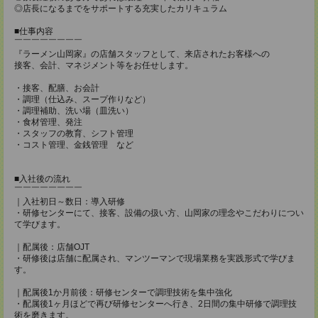
◎店長になるまでをサポートする充実したカリキュラム
■仕事内容
￣￣￣￣￣￣￣￣
『ラーメン山岡家』の店舗スタッフとして、来店されたお客様への
接客、会計、マネジメント等をお任せします。
・接客、配膳、お会計
・調理（仕込み、スープ作りなど）
・調理補助、洗い場（皿洗い）
・食材管理、発注
・スタッフの教育、シフト管理
・コスト管理、金銭管理 など
■入社後の流れ
￣￣￣￣￣￣￣￣
｜入社初日～数日：導入研修
・研修センターにて、接客、設備の扱い方、山岡家の理念やこだわりについ
て学びます。
｜配属後：店舗OJT
・研修後は店舗に配属され、マンツーマンで現場業務を実践形式で学びま
す。
｜配属後1か月前後：研修センターで調理技術を集中強化
・配属後1ヶ月ほどで再び研修センターへ行き、2日間の集中研修で調理技
術を磨きます。