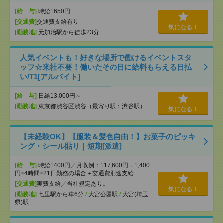
[給 与]
時給1650円
[交通費]
交通費支給有り
気になる！
[勤務地]
元加治駅から徒歩23分
人気イベントも！好きな場所で働けるイベントスタ
ッフ☆来社不要！働いたその日に給料もらえる日払
い/T1[アルバイト]
[給 与]
日給13,000円～
[勤務地]
東京都渋谷区渋谷（最寄り駅：渋谷駅）
気になる！
【未経験OK】【服装＆髪色自由！】お菓子のピッキ
ング・シール貼り｜短期[派遣]
[給 与]
時給1400円／月収例：117,600円＝1,400
円×4時間×21日勤務の場合＋交通費別途支給
[交通費]
実費支給／当社規定あり。
気になる！
[勤務地]
七里駅から車6分
/
大宮公園駅
/
大宮(埼玉
県)駅