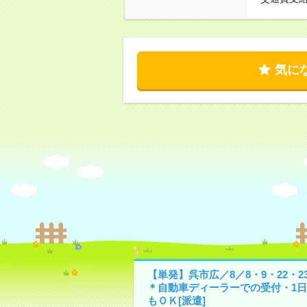
気に
【単発】呉市広／8／8・9・22・2
＊自動車ディーラーでの受付・1日
もＯＫ[派遣]