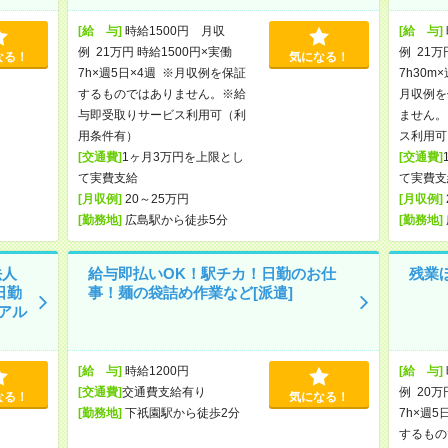
[給 与]
時給1500円 月収
[給 与]
例 21万円 時給1500円×実働
例 21万
なる！
気になる！
7h×週5日×4週 ※月収例を保証
7h30m
するものではありません。※給
月収例を
与即受取りサービス利用可（利
ません。
用条件有）
ス利用可
[交通費]
1ヶ月3万円を上限とし
[交通費]
て実費支給
て実費支
[月収例]
20～25万円
[月収例]
[勤務地]
広島駅から徒歩5分
[勤務地]
法人
給与即払いOK！駅チカ！日勤のお仕
残業
日勤
事！麺の袋詰め作業など[派遣]
アル
[給 与]
時給1200円
[給 与]
[交通費]
交通費支給有り
例 20万
なる！
気になる！
[勤務地]
下祇園駅から徒歩2分
7h×週5
するもの