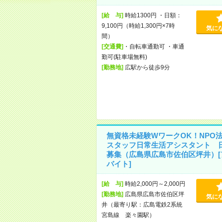
[給 与]
時給1300円 ・日額：
9,100円（時給1,300円×7時
気に
間）
[交通費]
・自転車通勤可 ・車通
勤可(駐車場無料)
[勤務地]
広駅から徒歩9分
無資格未経験WワークOK！NPO
スタッフ日常生活アシスタント 
募集（広島県広島市佐伯区坪井）[
バイト]
[給 与]
時給2,000円～2,000円
[勤務地]
広島県広島市佐伯区坪
気に
井（最寄り駅：広島電鉄2系統
宮島線 楽々園駅）