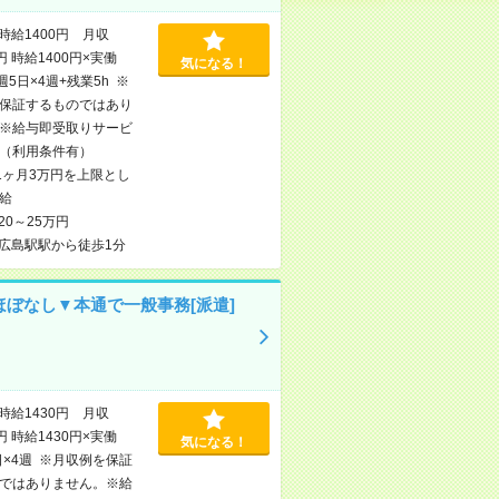
時給1400円 月収
円 時給1400円×実働
気になる！
×週5日×4週+残業5h ※
保証するものではあり
※給与即受取りサービ
（利用条件有）
1ヶ月3万円を上限とし
給
20～25万円
広島駅駅から徒歩1分
ほぼなし▼本通で一般事務[派遣]
時給1430円 月収
円 時給1430円×実働
気になる！
日×4週 ※月収例を保証
ではありません。※給