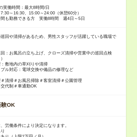
の実働時間：最大8時間/日
:30～16:30、15:00～24:00（休憩60分）
間も勤務できる方 実働8時間 週4日～5日
の巡回や清掃があるため、男性スタッフが活躍している職場で
巡回：お風呂の立ち上げ、クローズ清掃や営業中の巡回点検
呂）
理：敷地内の草刈りや清掃
ラブル対応：電球交換や備品の修理など
理＃清掃＃お風呂掃除＃客室清掃＃公園管理
交代制＃車通勤OK
験OK
は、労働条件により決定になります。
あり
あり（上限2万円／月）