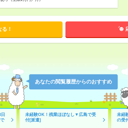
なる！
あなたの閲覧履歴からのおすすめ
3日
未経験OK！残業ほぼなし▼広島で受
未経
で
付[派遣]
の受付