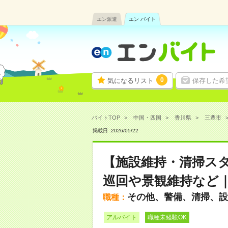
エン派遣
エン バイト
0
気になるリスト
保存した希
バイトTOP
中国・四国
香川県
三豊市
掲載日 :
2026
/
05
/
22
【施設維持・清掃ス
巡回や景観維持など
その他、警備、清掃、設
職種：
アルバイト
職種未経験OK