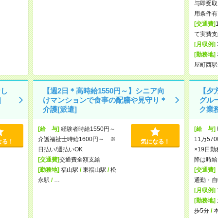
与即受取
用条件有
[交通費]
て実費支
[月収例]
[勤務地]
屋町西駅
なし
【週2日＊高時給1550円～】シニア向
【夕
]
けマンションで食事の配膳や見守り＊
グル
介護[派遣]
ク業務
[給 与]
経験者時給1550円～
[給 与]
介護福祉士時給1600円～ ※
11万57
なる！
気になる！
日払い/週払いOK
×19日勤
[交通費]
交通費全額支給
降は時給1
[勤務地]
福山駅
/
東福山駅
/
松
[交通費]
永駅
/
…
通勤・自
[月収例]
[勤務地]
歩5分
/