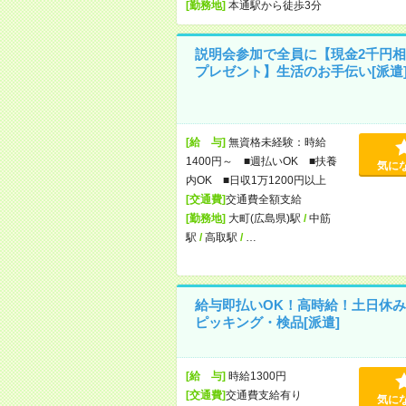
[勤務地]
本通駅から徒歩3分
説明会参加で全員に【現金2千円相
プレゼント】生活のお手伝い[派遣
[給 与]
無資格未経験：時給
1400円～ ■週払いOK ■扶養
気に
内OK ■日収1万1200円以上
[交通費]
交通費全額支給
[勤務地]
大町(広島県)駅
/
中筋
駅
/
高取駅
/
…
給与即払いOK！高時給！土日休み
ピッキング・検品[派遣]
[給 与]
時給1300円
[交通費]
交通費支給有り
気に