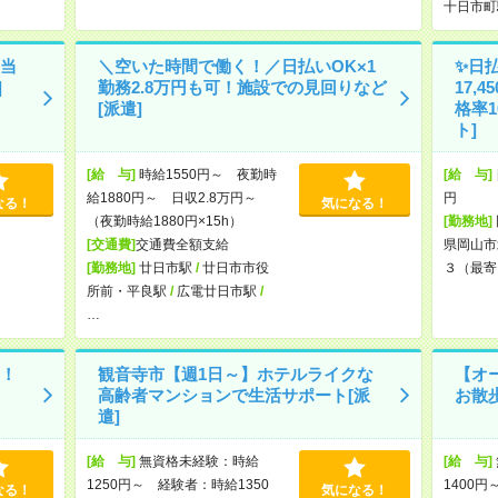
十日市町
当
＼空いた時間で働く！／日払いOK×1
✨日
]
勤務2.8万円も可！施設での見回りなど
17,
[派遣]
格率1
ト]
[給 与]
時給1550円～ 夜勤時
[給 与]
給1880円～ 日収2.8万円～
円
なる！
気になる！
（夜勤時給1880円×15h）
[勤務地]
[交通費]
交通費全額支給
県岡山市
[勤務地]
廿日市駅
/
廿日市市役
３（最寄
所前・平良駅
/
広電廿日市駅
/
…
！
観音寺市【週1日～】ホテルライクな
【オ
高齢者マンションで生活サポート[派
お散
遣]
[給 与]
無資格未経験：時給
[給 与]
1250円～ 経験者：時給1350
1400円
なる！
気になる！