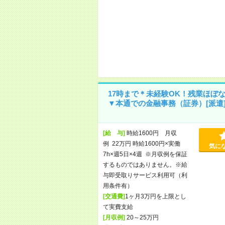
17時まで＊未経験OK！残業ほぼ
▼本通での金融事務（証券）[派遣
[給 与]
時給1600円 月収
例 22万円 時給1600円×実働
気に
7h×週5日×4週 ※月収例を保証
するものではありません。※給
与即受取りサービス利用可（利
用条件有）
[交通費]
1ヶ月3万円を上限とし
て実費支給
[月収例]
20～25万円