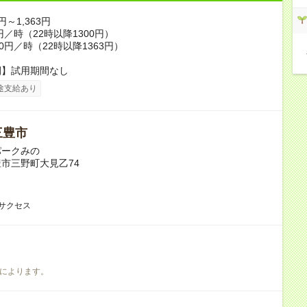
円～1,363円
円／時（22時以降1300円）
0円／時（22時以降1363円）
間】試用期間なし
途支給あり
三豊市
パークみの
市三野町大見乙74
 サクセス
によります。