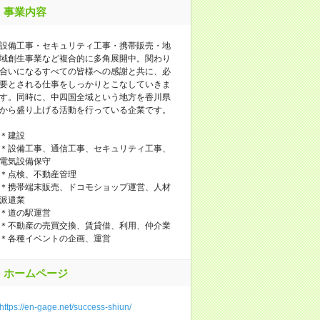
事業内容
設備工事・セキュリティ工事・携帯販売・地
域創生事業など複合的に多角展開中。関わり
合いになるすべての皆様への感謝と共に、必
要とされる仕事をしっかりとこなしていきま
す。同時に、中四国全域という地方を香川県
から盛り上げる活動を行っている企業です。
＊建設
＊設備工事、通信工事、セキュリティ工事、
電気設備保守
＊点検、不動産管理
＊携帯端末販売、ドコモショップ運営、人材
派遣業
＊道の駅運営
＊不動産の売買交換、賃貸借、利用、仲介業
＊各種イベントの企画、運営
ホームページ
https://en-gage.net/success-shiun/