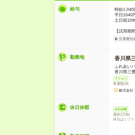
給与
時給1,040
平日1040
土日祝109
【試用期
交通費別
勤務地
香川県
ふれあい
香川県三豊
アクセス
車通勤OK
株式会社
休日休暇
休日休暇
週休2日制
休日はシフト