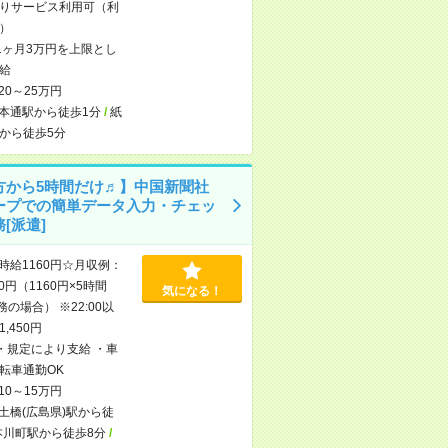
りサービス利用可（利
）
1ヶ月3万円を上限とし
給
20～25万円
本通駅から徒歩1分
/
紙
から徒歩5分
方から5時間だけ♬】中国新聞社
ープでの簡単データ入力・チェッ
[派遣]
時給1160円☆月収例：
00円（1160円×5時間
気になる！
務の場合） ※22:00以
,450円
・規定により支給 ・車
転車通勤OK
10～15万円
土橋(広島県)駅から徒
本川町駅から徒歩8分
/