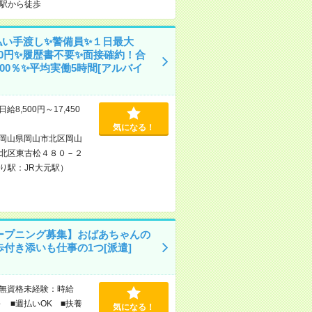
駅から徒歩
払い手渡し✨警備員✨１日最大
450円✨履歴書不要✨面接確約！合
00％✨平均実働5時間[アルバイ
日給8,500円～17,450
気になる！
岡山県岡山市北区岡山
北区東古松４８０－２
り駅：JR大元駅）
ープニング募集】おばあちゃんの
歩付き添いも仕事の1つ[派遣]
無資格未経験：時給
～ ■週払いOK ■扶養
気になる！