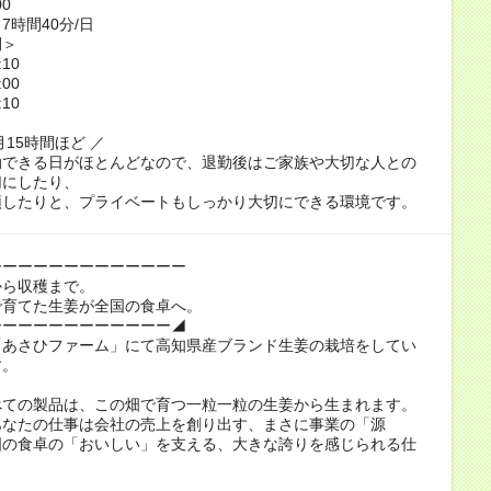
00
7時間40分/日
間＞
:10
:00
:10
月15時間ほど ／
勤できる日がほとんどなので、退勤後はご家族や大切な人との
切にしたり、
頭したりと、プライベートもしっかり大切にできる環境です。
ーーーーーーーーーーーーー
から収穫まで。
で育てた生姜が全国の食卓へ。
ーーーーーーーーーーーー◢
「あさひファーム」にて高知県産ブランド生姜の栽培をしてい
す。
べての製品は、この畑で育つ一粒一粒の生姜から生まれます。
あなたの仕事は会社の売上を創り出す、まさに事業の「源
国の食卓の「おいしい」を支える、大きな誇りを感じられる仕