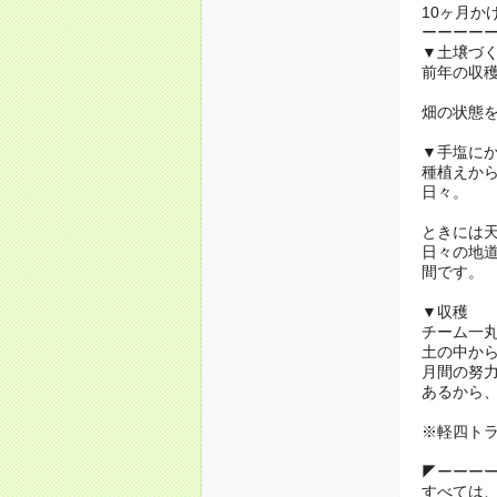
10ヶ月か
ーーーーー
▼土壌づ
前年の収
畑の状態
▼手塩に
種植えから
日々。
ときには
日々の地
間です。
▼収穫
チーム一
土の中から
月間の努
あるから
※軽四トラ
◤ーーー
すべては