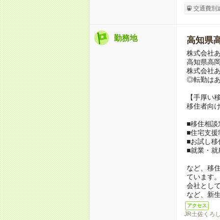
交通費別
勤務地
高知県
株式会社
高知県高岡
株式会社
◎転勤は
【手厚い
移住者向
■移住相談
■住宅支援
■お試し移
■就業・就
など、移
ています
会社とし
など、新
アクセス
JR土佐くろ