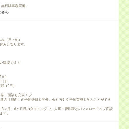
。無料駐車場完備。
あさの
日休み（日・他）
休みとなります。
い環境です！
4日）
（6日）
休暇（9日）
研修・面談も充実！ ／
、新入社員向けの合同研修を開催。会社方針や全体業務を学ぶことができ
、3ヶ月、6ヶ月目のタイミングで、人事・管理職とのフォローアップ面談
ます。