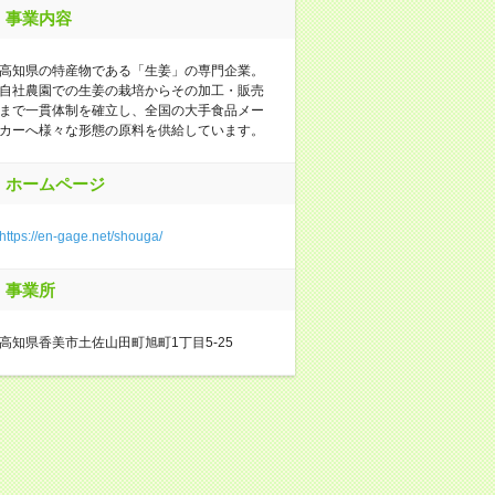
事業内容
高知県の特産物である「生姜」の専門企業。
自社農園での生姜の栽培からその加工・販売
まで一貫体制を確立し、全国の大手食品メー
カーへ様々な形態の原料を供給しています。
ホームページ
https://en-gage.net/shouga/
事業所
高知県香美市土佐山田町旭町1丁目5-25