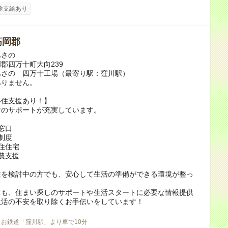
途支給あり
高岡郡
あさの
郡四万十町大向239
あさの 四万十工場（最寄り駅：窪川駅）
ありません。
移住支援あり！】
けのサポートが充実しています。
窓口
制度
住住宅
農支援
住を検討中の方でも、安心して生活の準備ができる環境が整っ
。
ても、住まい探しのサポートや生活スタートに必要な情報提供
生活の不安を取り除くお手伝いをしています！
しお鉄道「窪川駅」より車で10分