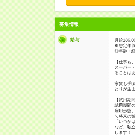
募集情報
給与
月給186,0
※想定年収2,
◎年齢・
【仕事も
スーパー
ることは
家賃も手
とりが生
【試用期
試用期間の
雇用形態
＼将来の
「いつか
など、独
します！