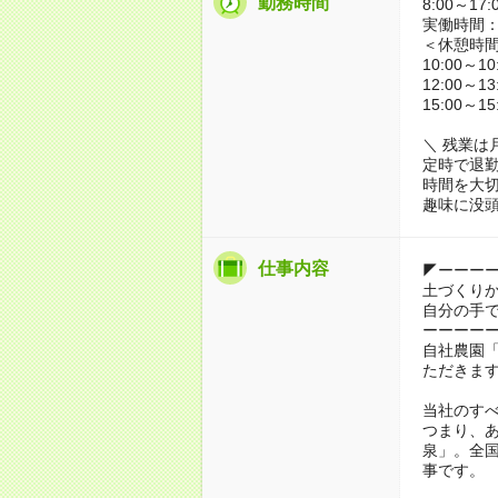
勤務時間
8:00～17:
実働時間：
＜休憩時
10:00～10
12:00～13
15:00～15
＼ 残業は
定時で退
時間を大
趣味に没
仕事内容
◤ーーー
土づくり
自分の手
ーーーー
自社農園
ただきま
当社のす
つまり、
泉」。全
事です。