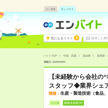
エン派遣
エン バイト
0
気になるリスト
保存した希
バイトTOP
中国・四国
高知県
高岡郡
掲載日 :
2026
/
04
/
01
【未経験から会社の“
スタッフ◆業界シェ
生産・製造技術（食品、
職種：
正社員
職種未経験OK