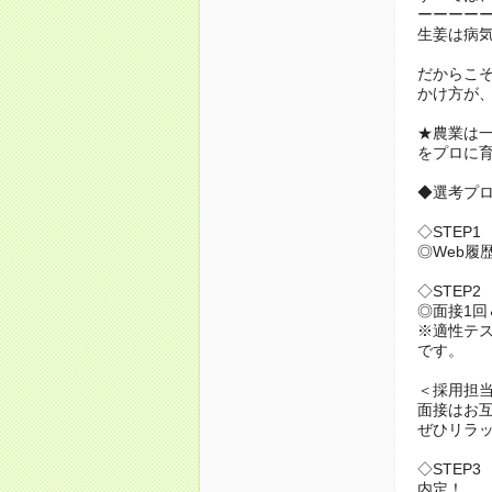
ーーーー
生姜は病
だからこ
かけ方が
★農業は
をプロに
◆選考プ
◇STEP1
◎Web履
◇STEP2
◎面接1回
※適性テ
です。
＜採用担
面接はお
ぜひリラ
◇STEP3
内定！