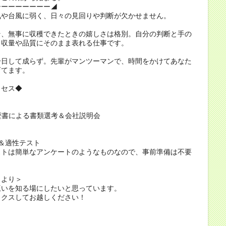
ーーーーーーーー◢
気や台風に弱く、日々の見回りや判断が欠かせません。
そ、無事に収穫できたときの嬉しさは格別。自分の判断と手の
、収量や品質にそのまま表れる仕事です。
一日して成らず。先輩がマンツーマンで、時間をかけてあなた
育てます。
ロセス◆
歴書による書類選考＆会社説明会
＆適性テスト
ストは簡単なアンケートのようなものなので、事前準備は不要
当より＞
互いを知る場にしたいと思っています。
ックスしてお越しください！