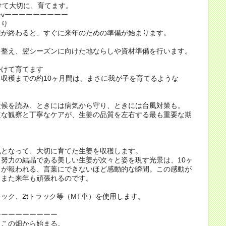
けて大切に、育てます。
vーーーーーーーーー
くり
穫が終わると、すぐに来年のための準備が始まります。
を整え、翌シーズンに向けた地ならしや資材準備を行います。
かけて育てます
収穫までの約10ヶ月間は、まさに我が子を育てるような
天候を読み、ときには病気から守り、ときには台風対策も。
道な観察と丁寧なケアが、生姜の品質を左右する最も重要な期
丸となって、大切に育てた生姜を収穫します。
努力の結晶である美しい生姜が次々と姿を現す光景は、10ヶ
力が報われる、言葉にできないほど感動的な瞬間。この感動が
、また来年も頑張れるのです。
ック、2tトラック等（MT車）を使用します。
ーーーーーーーーー
、この畑から始まる。