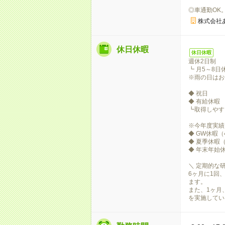
◎車通勤OK
株式会社
休日休暇
休日休暇
週休2日制
┗ 月5～8
※雨の日はお
◆ 祝日
◆ 有給休暇
┗取得しやす
※今年度実績
◆ GW休暇（
◆ 夏季休暇
◆ 年末年始
＼ 定期的な
6ヶ月に1回
ます。
また、1ヶ月
を実施してい